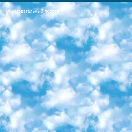
Образовательный портал
РЕСПУБЛИКА УЗБЕКИСТАН МИНИСТРЕРСТВО ДОШКОЛЬНОГО И ШКОЛЬНОГО ОБРАЗОВАНИЯ КОМАНДА в общеобразовательных учреждениях в 2023-2024 учебном году организация и проведение итоговой государственной аттестации обучающихся о Министра дошкольного и школьного образования Республики Узбекистан от 4 марта 2008 года (постановлением Минюста от 20 марта 2008 года № 1778 государственной регистрации) «Итоговое состояние учащихся общего среднего образования на основании положения об утверждении положения об аттестации общего среднего образования выпускной экзамен студентов в образовательных учреждениях в 2023-2024 учебном году В целях организации и прохождения аттестации приказываю: 1. Следующее: перечень предметов, по которым будет проводиться итоговая государственная аттестация и экзамен формы перевода согласно приложению 1; сертификаты международного образца, оценивающие уровень владения иностранными языками перечень согласно приложению 2; 2. Педагогический при специализированных образовательных учреждениях. научно-практический центр квалификации и международной оценки (Д.Давидова) 2024 г. До 25 марта: задания по предметам, по которым будет проводиться итоговая аттестация разработка и утверждение технических условий; итоговая аттестация на основании разработанного предметного задания разработка вопросов по предметам (устно и письменно), экзамен передача; общеобразовательные средние школы и специальные учебные заведения учащиеся выпускных классов школ и интернатов в агентской системе подготовка базы данных экзаменационных материалов и критериев оценки; перевод базы экзаменационных материалов на все языки обучения подать в Республиканский образовательный центр для изготовления; варианты экзаменов на основе разработанных контрольных материалов пусть будут поставлены задачи формирования. 3. Республиканский образовательный центр (Ш.Худайкулов) до 5 апреля 2024 года. до: база данных предоставленных экзаменационных материалов на все языки обучения перевод и экспертиза; для слепых, слабовидящих, глухих, слабослышащих и умственно отсталых детей учащиеся выпускных классов специализированных школ и школ-интернатов база данных экзаменационных материалов на всех преподаваемых языках подготовка критериев оценки; специализированные школы для умственно отсталых детей и технологии для учащихся выпускных классов школ-интернатов разработка соответствующих рекомендаций и критериев проведения ЕГЭ по естествознанию давать задания. 4. Педагогический при специализированных образовательных учреждениях. Научно-практический центр навыков и международной оценки (Д.Давидова), Республика образовательный центр (Худайкулов Ш.) итоговый государственный аттестационный экзамен ориентирован на творческое и логическое мышление при подготовке базы материалов учитывать введение заданий. 5. Следует отметить, что: сертификат государственного образца о знании общеобразовательного предмета и как минимум национальный уровень B1 по предметам на иностранных языках, указанным в Приложении 2. или международно признанный сертификат эквивалентного уровня студенты, изучающие определенный предмет, освобождаются от экзамена; по соответствующим предметам запланирована итоговая государственная аттестация за день до дня, путем жеребьевки Рабочей группой (в письменной форме по предметам, проводимым в форме) из числа сформированных вариантов выбрано 2 варианта; 2 выбранных варианта экзамена анонсированы на официальном сайте министерства и все выпускники по всей стране на основе этих вариантов проводит итоговую государственную аттестацию. 6. Государственное образование учащихся средних общеобразовательных учреждений. знания в соответствии с квалификационными требованиями, которые необходимо приобрести на основании стандартов итоговый (выпускной) контроль для 9 и 11 классов в целях тестирования Экзамены (далее – экзамены) состоят из предметов, перечисленных в приложении 1. будет сделано. 7. Экзамены пройдут с 26 мая по 15 июня 2024 г. (кроме науки физического воспитания). 8. Физическая для учащихся 9 классов общесредних образовательных учреждений. Экзамены по предмету «Образование, квалификация медицина» 1-6 мая 2024 года. сотрудники перевести под присмотр (с отклонениями в физическом или умственном развитии) специализированная школа для детей, школы-интернаты и со сколиозом школы-интернаты санаторного типа для больных детей исключены). 9. Он был слепым, слабовидящим и имел нарушения опорно-двигательного аппарата. экзамены в специализированных школах и интернатах для детей должны проводиться исходя из требований, предъявляемых к общеобразовательным учреждениям (физкультура кроме науки). 10. Специализированная школа для глухих и слабослышащих детей. и экзамены в интернатах и быть реализован в виде письменного теста по математике. 11. Специальность для умственно отсталых детей. Для 9 класса Родной язык и литературное письмо Государственный язык (язык обучения – узбекский). для неклассов) написано Математическое письмо Письменная/устная история Узбекистана Физическое воспитание практично Итоговый контроль Для 11 класса Написание родного языка и литературы (эссе) Математическое письмо Узбекский язык (обучение на узбекском языке) не посещающее общее среднее образование для учреждений)/Образовательное учреждение выбор письменный и устный Иностранный язык письменный/устный Письменная/устная история Узбекистана *По выбору студента:  Химия  Физика  Основы государственного права  География 10 бесплатных образовательных ресурсов - Мы составили подборку онлайн-проектов с интерактивными упражнениями, видеолекциями и статьями. Они помогут вам обрести новые и освежить старые знания бесплатно. 1. «ИНТУИТ» Старейшая образовательная площадка Рунета. Здесь вы найдёте сотни текстовых и видеокурсов на десятки различных тем — от программирования до психологии. Многие курсы подготовлены российскими университетами и крупными международными компаниями вроде Intel и Microsoft. Самостоятельное обучение бесплатное, но желающие могут оплатить услуги персональных наставников. 2. «Смартия» знакомит с актуальными профессиями и подсказывает, как им обучаться. Выбрав заинтересовавшую вас специальность — SMM-специалист, фотограф, веб-дизайнер или другую, — увидите список необходимых для неё умений. Чтобы вы могли освоить их самостоятельно, для каждого умения площадка отображает подборку ссылок на учебные материалы. Хотя «Смартия» ориентируется на русскоязычную аудиторию, часть контента всё же доступна только на английском. 3. «Лекторий Физтеха» Проект Московского физико-технического института (Физтеха). С его помощью вы можете смотреть онлайн серии лекций, записанные на видео в этом вузе. В числе доступных предметов — физика, биология, химия, информационные технологии и другие. К некоторым лекциям администрация ресурса прилагает готовые конспекты, которые можно скачивать в PDF-формате. 4. ITMOcourses Онлайн-площадка Санкт-Петербургского национального исследовательского университета информационных технологий, механики и оптики (ИТМО). Ресурс предоставляет свободный доступ к курсам, разработанным в этом вузе. Каталог материалов разбит на четыре категории: «Оптические системы и технологии», «Приборостроение и робототехника», «Информационные технологии» и «Биотехнологии». Курсы состоят из видеолекций, интерактивных демонстраций и заданий. 5. «КиберЛенинка» Электронная научная библиотека открытого доступа. Каталог площадки регулярно обрастает текстами статей из различных научных изданий. Сгруппированные по журналам и рубрикам публикации можно читать онлайн или скачивать целиком в PDF-формате. Проект нацелен на популяризацию науки за счёт открытого доступа к качественной информации. 6. «ПостНаука» На этом ресурсе публикуют подборки видеолекций, составленные экспертами из разных отраслей и объединённые общими темами. Среди них, к примеру, есть серии «Биоинформатика и геномика», «Культура средневековой Скандинавии» и Cinema Studies о теории кино. Каждая подборка лекций — логически связанная история, рассказанная экспертом от первого лица. Кроме того, на сайте появляются научно-образовательные статьи и тесты на разные темы. 7. «Newочём» Команда проекта «Newочём» отбирает самые интересные тексты из англоязычных СМИ и переводит те из них, за которые голосуют участники сообщества «ВКонтакте». По большей части это научно-популярные статьи. Редакторы придумывают лишь заголовки, в остальном содержание переводов соответствует оригиналам. Полные тексты можно читать прямо в социальной сети. 8. InternetUrok Онлайн-база материалов по основным дисциплинам школьной программы. Информация на сайте структурирована по классам, предметам и темам (урокам). Каждый урок состоит из видеолекций и конспектов. Есть также интерактивные тренажёры и тесты для закрепления пройденного материала. Даже если вы давно окончили школу, возможность повторить программу старших классов всегда может пригодиться. 9. Edutainme Ещё один ресурс об образовании. В отличие от Newtonew, как мне кажется, Edutainme больше ориентируется на представителей индустрии: педагогов, предпринимателей, разработчиков образовательных проектов. Но и любой, кто просто стремится к саморазвитию, найдёт на сайте много полезного и интересного для себя. Например, информацию о новых курсах и образовательных сервисах. 10. Newtonew Онлайн-медиа об образовании и обучении в широком смысле. Авторы Newtonew пишут об инструментах, заведениях, тактиках и стратегиях, которые помогают учить других и получать новые знания самостоятельно. На этой площадке вы найдёте новости, обзоры, аналитические мат