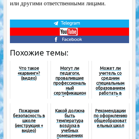
или другими ответственными лицами.
Похожие темы:
Что такое
Могут ли
Может ли
«карвинг»?
педагоги,
учитель со
(видео)
провалившие
средним
профессиональ
специальным
ный
образованием
сертификацион
работать в
ный экзамен,
школе?
пересдать его?
Пожарная
Какой должна
Рекомендации
безопасность в
быть
по оформлению
школе
температура
общеобразоват
(инструкция +
воздуха в
ельных школ
видео)
учебных
помещениях