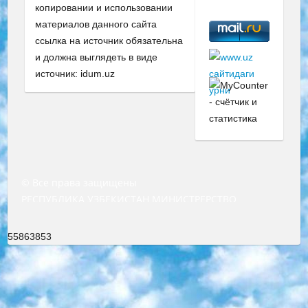
копировании и использовании
материалов данного сайта
ссылка на источник обязательна
и должна выглядеть в виде
источник: idum.uz
© Все права защищены
РЕСПУБЛИКА УЗБЕКИСТАН МИНИСТРЕРСТВО ДОШКОЛЬНОГО И ШКОЛЬНОГО ОБРАЗОВАНИЯ КОМАНДА в общеобразовательных учреждениях в 2023-2024 учебном году организация и проведение итоговой государственной аттестации обучающихся о Министра дошкольного и школьного образования Республики Узбекистан от 4 марта 2008 года (постановлением Минюста от 20 марта 2008 года № 1778 государственной регистрации) «Итоговое состояние учащихся общего среднего образования на основании положения об утверждении положения об аттестации общего среднего образования выпускной экзамен студентов в образовательных учреждениях в 2023-2024 учебном году В целях организации и прохождения аттестации приказываю: 1. Следующее: перечень предметов, по которым будет проводиться итоговая государственная аттестация и экзамен формы перевода согласно приложению 1; сертификаты международного образца, оценивающие уровень владения иностранными языками перечень согласно приложению 2; 2. Педагогический при специализированных образовательных учреждениях. научно-практический центр квалификации и международной оценки (Д.Давидова) 2024 г. До 25 марта: задания по предметам, по которым будет проводиться итоговая аттестация разработка и утверждение технических условий; итоговая аттестация на основании разработанного предметного задания разработка вопросов по предметам (устно и письменно), экзамен передача; общеобразовательные средние школы и специальные учебные заведения учащиеся выпускных классов школ и интернатов в агентской системе подготовка базы данных экзаменационных материалов и критериев оценки; перевод базы экзаменационных материалов на все языки обучения подать в Республиканский образовательный центр для изготовления; варианты экзаменов на основе разработанных контрольных материалов пусть будут поставлены задачи формирования. 3. Республиканский образовательный центр (Ш.Худайкулов) до 5 апреля 2024 года. до: база данных предоставленных экзаменационных материалов на все языки обучения перевод и экспертиза; для слепых, слабовидящих, глухих, слабослышащих и умственно отсталых детей учащиеся выпускных классов специализированных школ и школ-интернатов база данных экзаменационных материалов на всех преподаваемых языках подготовка критериев оценки; специализированные школы для умственно отсталых детей и технологии для учащихся выпускных классов школ-интернатов разработка соответствующих рекомендаций и критериев проведения ЕГЭ по естествознанию давать задания. 4. Педагогический при специализированных образовательных учреждениях. Научно-практический центр навыков и международной оценки (Д.Давидова), Республика образовательный центр (Худайкулов Ш.) итоговый государственный аттестационный экзамен ориентирован на творческое и логическое мышление при подготовке базы материалов учитывать введение заданий. 5. Следует отметить, что: сертификат государственного образца о знании общеобразовательного предмета и как минимум национальный уровень B1 по предметам на иностранных языках, указанным в Приложении 2. или международно признанный сертификат эквивалентного уровня студенты, изучающие определенный предмет, освобождаются от экзамена; по соответствующим предметам запланирована итоговая государственная аттестация за день до дня, путем жеребьевки Рабочей группой (в письменной форме по предметам, проводимым в форме) из числа сформированных вариантов выбрано 2 варианта; 2 выбранных варианта экзамена анонсированы на официальном сайте министерства и все выпускники по всей стране на основе этих вариантов проводит итоговую государственную аттестацию. 6. Государственное образование учащихся средних общеобразовательных учреждений. знания в соответствии с квалификационными требованиями, которые необходимо приобрести на основании стандартов итоговый (выпускной) контроль для 9 и 11 классов в целях тестирования Экзамены (далее – экзамены) состоят из предметов, перечисленных в приложении 1. будет сделано. 7. Экзамены пройдут с 26 мая по 15 июня 2024 г. (кроме науки физического воспитания). 8. Физическая для учащихся 9 классов общесредних образовательных учреждений. Экзамены по предмету «Образование, квалификация медицина» 1-6 мая 2024 года. сотрудники перевести под присмотр (с отклонениями в физическом или умственном развитии) специализированная школа для детей, школы-интернаты и со сколиозом школы-интернаты санаторного типа для больных детей исключены). 9. Он был слепым, слабовидящим и имел нарушения опорно-двигательного аппарата. экзамены в специализированных школах и интернатах для детей должны проводиться исходя из требований, предъявляемых к общеобразовательным учреждениям (физкультура кроме науки). 10. Специализированная школа для глухих и слабослышащих детей. и экзамены в интернатах и быть реализован в виде письменного теста по математике. 11. Специальность для умственно отсталых детей. Для 9 класса Родной язык и литературное письмо Государственный язык (язык обучения – узбекский). для неклассов) написано Математическое письмо Письменная/устная история Узбекистана Физическое воспитание практично Итоговый контроль Для 11 класса Написание родного языка и литературы (эссе) Математическое письмо Узбекский язык (обучение на узбекском языке) не посещающее общее среднее образование для учреждений)/Образовательное учреждение выбор письменный и устный Иностранный язык письменный/устный Письменная/устная история Узбекистана *По выбору студента:  Химия  Физика  Основы государственного права  География 10 бесплатных образовательных ресурсов - Мы составили подборку онлайн-проектов с интерактивными упражнениями, видеолекциями и статьями. Они помогут вам обрести новые и освежить старые знания бесплатно. 1. «ИНТУИТ» Старейшая образовательная площадка Рунета. Здесь вы найдёте сотни текстовых и видеокурсов на десятки различных тем — от программирования до психологии. Многие курсы подготовлены российскими университетами и крупными международными компаниями вроде Intel и Microsoft. Самостоятельное обучение бесплатное, но желающие могут оплатить услуги персональных наставников. 2. «Смартия» знакомит с актуальными профессиями и подсказывает, как им обучаться. Выбрав заинтересовавшую вас специальность — SMM-специалист, фотограф, веб-дизайнер или другую, — увидите список необходимых для неё умений. Чтобы вы могли освоить их самостоятельно, для каждого умения площадка отображает подборку ссылок на учебные материалы. Хотя «Смартия» ориентируется на русскоязычную аудиторию, часть контента всё же доступна только на английском. 3. «Лекторий Физтеха» Проект Московского физико-технического института (Физтеха). С его помощью вы можете смотреть онлайн серии лекций, записанные на видео в этом вузе. В числе доступных предметов — физика, биология, химия, информационные технологии и другие. К некоторым лекциям администрация ресурса прилагает готовые конспекты, которые можно скачивать в PDF-формате. 4. ITMOcourses Онлайн-площадка Санкт-Петербургского национального исследовательского университета информационных технологий, механики и оптики (ИТМО). Ресурс предоставляет свободный доступ к курсам, разработанным в этом вузе. Каталог материалов разбит на четыре категории: «Оптические системы и технологии», «Приборостроение и робототехника», «Информационные технологии» и «Биотехнологии». Курсы состоят из видеолекций, интерактивных демонстраций и заданий. 5. «КиберЛенинка» Электронная научная библиотека открытого доступа. Каталог площадки регулярно обрастает текстами статей из различных научных изданий. Сгруппированные по журналам и рубрикам публикации можно читать онлайн или скачивать целиком в PDF-формате. Проект нацелен на популяризацию науки за счёт открытого доступа к качественной информации. 6. «ПостНаука» На этом ресурсе публикуют подборки видеолекций, составленные экспертами из разных отраслей и объединённые общими темами. Среди них, к примеру, есть серии «Биоинформатика и геномика», «Культура средневековой Скандинавии» и Cinema Studies о теории кино. Каждая подборка лекций — логически связанная история, рассказанная экспертом от первого лица. Кроме того, на сайте появляются научно-образовательные статьи и тесты на разные темы. 7. «Newочём» Команда проекта «Newочём» отбирает самые интересные тексты из англоязычных СМИ и переводит те из них, за которые голосуют участники сообщества «ВКонтакте». По большей части это научно-популярные статьи. Редакторы придумывают лишь заголовки, в остальном содержание переводов соответствует оригиналам. Полные тексты можно читать прямо в социальной сети. 8. InternetUrok Онлайн-база материалов по основным дисциплинам школьной программы. Информация на сайте структурирована по классам, предметам и темам (урокам). Каждый урок состоит из видеолекций и конспектов. Есть также интерактивные тренажёры и тесты для закрепления пройденного материала. Даже если вы давно окончили школу, возможность повторить программу старших классов всегда может пригодиться. 9. Edutainme Ещё один ресурс об образовании. В отличие от Newtonew, как мне кажется, Edutainme больше ориентируется на представителей индустрии: педагогов, предпринимателей, разработчиков образовательных проектов. Но и любой, кто просто стремится к саморазвитию, найдёт на сайте много полезного и интересного для себя. Например, информацию о новых курсах и образовательных сервисах. 10. Newtonew Онлайн-медиа об образовании и обучении в широком смысле. Авторы Newtonew пишут об инструментах, заведениях, тактиках и стратегиях, которые помогают учить других и получать новые знания самостоятельно. На этой площадке вы найдёте новости, обзоры, аналитические мате
55863853