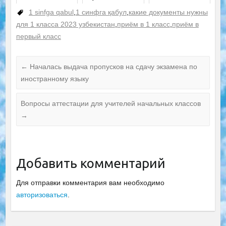
образовательн
ых
1 sinfga qabul
,
1 синфга қабул
,
какие документы нужны
учреждений?
для 1 класса 2023 узбекистан
,
приём в 1 класс
,
приём в
первый класс
←
Началась выдача пропусков на сдачу экзамена по
иностранному языку
Вопросы аттестации для учителей начальных классов
→
Добавить комментарий
Для отправки комментария вам необходимо
авторизоваться
.