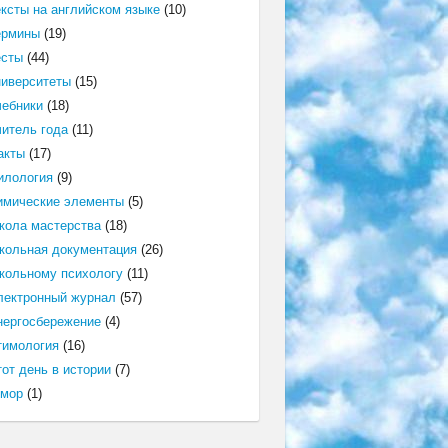
ексты на английском языке
(10)
ермины
(19)
есты
(44)
ниверситеты
(15)
чебники
(18)
читель года
(11)
акты
(17)
илология
(9)
имические элементы
(5)
кола мастерства
(18)
кольная документация
(26)
кольному психологу
(11)
лектронный журнал
(57)
нергосбережение
(4)
тимология
(16)
от день в истории
(7)
мор
(1)