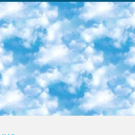
ка образовательный центр (Худайкулов Ш.) итоговый государственный аттестационный экзамен ориентирован на творческое и логическое мышление при подготовке базы материалов учитывать введение заданий. 5. Следует отметить, что: сертификат государственного образца о знании общеобразовательного предмета и как минимум национальный уровень B1 по предметам на иностранных языках, указанным в Приложении 2. или международно признанный сертификат эквивалентного уровня студенты, изучающие определенный предмет, освобождаются от экзамена; по соответствующим предметам запланирована итоговая государственная аттестация за день до дня, путем жеребьевки Рабочей группой (в письменной форме по предметам, проводимым в форме) из числа сформированных вариантов выбрано 2 варианта; 2 выбранных варианта экзамена анонсированы на официальном сайте министерства и все выпускники по всей стране на основе этих вариантов проводит итоговую государственную аттестацию. 6. Государственное образование учащихся средних общеобразовательных учреждений. знания в соответствии с квалификационными требованиями, которые необходимо приобрести на основании стандартов итоговый (выпускной) контроль для 9 и 11 классов в целях тестирования Экзамены (далее – экзамены) состоят из предметов, перечисленных в приложении 1. будет сделано. 7. Экзамены пройдут с 26 мая по 15 июня 2024 г. (кроме науки физического воспитания). 8. Физическая для учащихся 9 классов общесредних образовательных учреждений. Экзамены по предмету «Образование, квалификация медицина» 1-6 мая 2024 года. сотрудники перевести под присмотр (с отклонениями в физическом или умственном развитии) специализированная школа для детей, школы-интернаты и со сколиозом школы-интернаты санаторного типа для больных детей исключены). 9. Он был слепым, слабовидящим и имел нарушения опорно-двигательного аппарата. экзамены в специализированных школах и интернатах для детей должны проводиться исходя из требований, предъявляемых к общеобразовательным учреждениям (физкультура кроме науки). 10. Специализированная школа для глухих и слабослышащих детей. и экзамены в интернатах и быть реализован в виде письменного теста по математике. 11. Специальность для умственно отсталых детей. Для 9 класса Родной язык и литературное письмо Государственный язык (язык обучения – узбекский). для неклассов) написано Математическое письмо Письменная/устная история Узбекистана Физическое воспитание практично Итоговый контроль Для 11 класса Написание родного языка и литературы (эссе) Математическое письмо Узбекский язык (обучение на узбекском языке) не посещающее общее среднее образование для учреждений)/Образовательное учреждение выбор письменный и устный Иностранный язык письменный/устный Письменная/устная история Узбекистана *По выбору студента:  Химия  Физика  Основы государственного права  География 10 бесплатных образовательных ресурсов - Мы составили подборку онлайн-проектов с интерактивными упражнениями, видеолекциями и статьями. Они помогут вам обрести новые и освежить старые знания бесплатно. 1. «ИНТУИТ» Старейшая образовательная площадка Рунета. Здесь вы найдёте сотни текстовых и видеокурсов на десятки различных тем — от программирования до психологии. Многие курсы подготовлены российскими университетами и крупными международными компаниями вроде Intel и Microsoft. Самостоятельное обучение бесплатное, но желающие могут оплатить услуги персональных наставников. 2. «Смартия» знакомит с актуальными профессиями и подсказывает, как им обучаться. Выбрав заинтересовавшую вас специальность — SMM-специалист, фотограф, веб-дизайнер или другую, — увидите список необходимых для неё умений. Чтобы вы могли освоить их самостоятельно, для каждого умения площадка отображает подборку ссылок на учебные материалы. Хотя «Смартия» ориентируется на русскоязычную аудиторию, часть контента всё же доступна только на английском. 3. «Лекторий Физтеха» Проект Московского физико-технического института (Физтеха). С его помощью вы можете смотреть онлайн серии лекций, записанные на видео в этом вузе. В числе доступных предметов — физика, биология, химия, информационные технологии и другие. К некоторым лекциям администрация ресурса прилагает готовые конспекты, которые можно скачивать в PDF-формате. 4. ITMOcourses Онлайн-площадка Санкт-Петербургского национального исследовательского университета информационных технологий, механики и оптики (ИТМО). Ресурс предоставляет свободный доступ к курсам, разработанным в этом вузе. Каталог материалов разбит на четыре категории: «Оптические системы и технологии», «Приборостроение и робототехника», «Информационные технологии» и «Биотехнологии». Курсы состоят из видеолекций, интерактивных демонстраций и заданий. 5. «КиберЛенинка» Электронная научная библиот