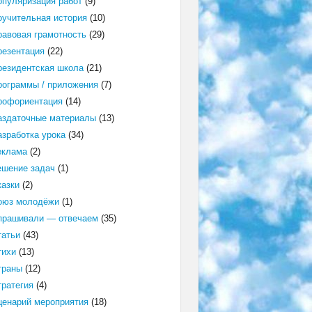
опуляризация работ
(9)
оучительная история
(10)
равовая грамотность
(29)
резентация
(22)
резидентская школа
(21)
рограммы / приложения
(7)
рофориентация
(14)
аздаточные материалы
(13)
азработка урока
(34)
еклама
(2)
ешение задач
(1)
казки
(2)
оюз молодёжи
(1)
прашивали — отвечаем
(35)
татьи
(43)
тихи
(13)
траны
(12)
тратегия
(4)
ценарий мероприятия
(18)