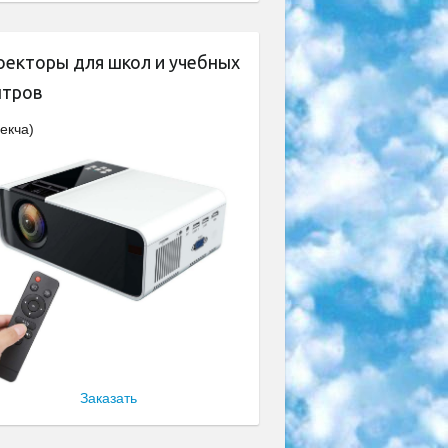
оекторы для школ и учебных
нтров
екча)
Заказать