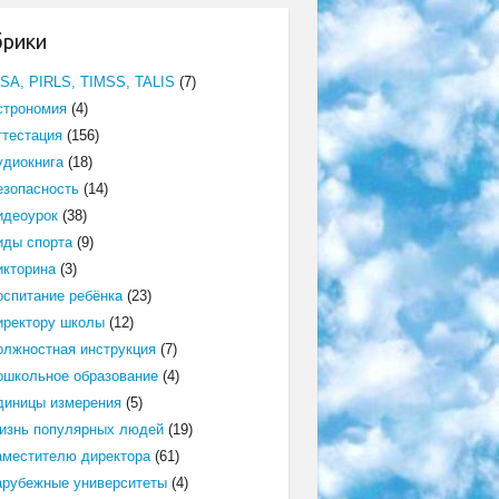
брики
ISA, PIRLS, TIMSS, TALIS
(7)
строномия
(4)
ттестация
(156)
удиокнига
(18)
езопасность
(14)
идеоурок
(38)
иды спорта
(9)
икторина
(3)
оспитание ребёнка
(23)
иректору школы
(12)
олжностная инструкция
(7)
ошкольное образование
(4)
диницы измерения
(5)
изнь популярных людей
(19)
аместителю директора
(61)
арубежные университеты
(4)