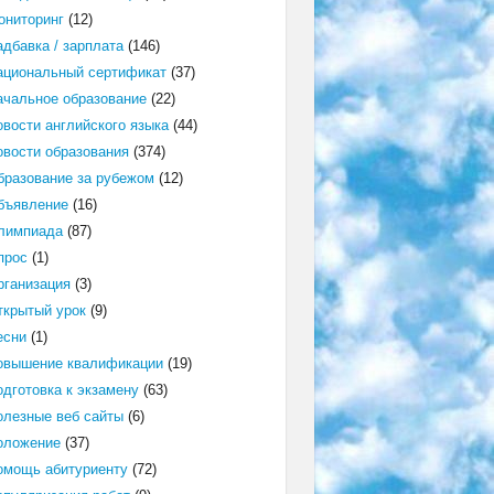
ониторинг
(12)
адбавка / зарплата
(146)
ациональный сертификат
(37)
ачальное образование
(22)
овости английского языка
(44)
овости образования
(374)
бразование за рубежом
(12)
бъявление
(16)
лимпиада
(87)
прос
(1)
рганизация
(3)
ткрытый урок
(9)
есни
(1)
овышение квалификации
(19)
одготовка к экзамену
(63)
олезные веб сайты
(6)
оложение
(37)
омощь абитуриенту
(72)