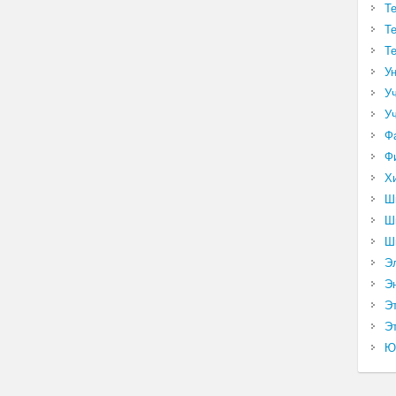
Т
Т
Т
У
У
У
Ф
Ф
Х
Ш
Ш
Ш
Э
Э
Э
Эт
Ю