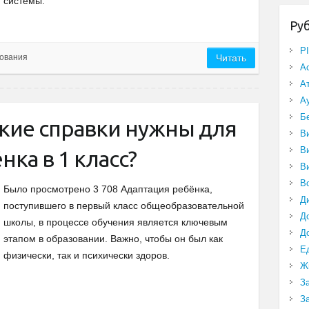
системы.
Ру
P
ования
Читать
А
А
А
Б
кие справки нужны для
В
В
нка в 1 класс?
В
В
Было просмотрено 3 708 Адаптация ребёнка,
Д
поступившего в первый класс общеобразовательной
Д
школы, в процессе обучения является ключевым
Д
этапом в образовании. Важно, чтобы он был как
Е
физически, так и психически здоров.
Ж
З
З