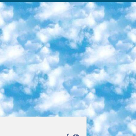
ека открытого доступа. Каталог площадки регулярно обрастает текстами статей из различных научных изданий. Сгруппированные по журналам и рубрикам публикации можно читать онлайн или скачивать целиком в PDF-формате. Проект нацелен на популяризацию науки за счёт открытого доступа к качественной информации. 6. «ПостНаука» На этом ресурсе публикуют подборки видеолекций, составленные экспертами из разных отраслей и объединённые общими темами. Среди них, к примеру, есть серии «Биоинформатика и геномика», «Культура средневековой Скандинавии» и Cinema Studies о теории кино. Каждая подборка лекций — логически связанная история, рассказанная экспертом от первого лица. Кроме того, на сайте появляются научно-образовательные статьи и тесты на разные темы. 7. «Newочём» Команда проекта «Newочём» отбирает самые интересные тексты из англоязычных СМИ и переводит те из них, за которые голосуют участники сообщества «ВКонтакте». По большей части это научно-популярные статьи. Редакторы придумывают лишь заголовки, в остальном содержание переводов соответствует оригиналам. Полные тексты можно читать прямо в социальной сети. 8. InternetUrok Онлайн-база материалов по основным дисциплинам школьной программы. Информация на сайте структурирована по классам, предметам и темам (урокам). Каждый урок состоит из видеолекций и конспектов. Есть также интерактивные тренажёры и тесты для закрепления пройденного материала. Даже если вы давно окончили школу, возможность повторить программу старших классов всегда может пригодиться. 9. Edutainme Ещё один ресурс об образовании. В отличие от Newtonew, как мне кажется, Edutainme больше ориентируется на представителей индустрии: педагогов, предпринимателей, разработчиков образовательных проектов. Но и любой, кто просто стремится к саморазвитию, найдёт на сайте много полезного и интересного для себя. Например, информацию о новых курсах и образовательных сервисах. 10. Newtonew Онлайн-медиа об образовании и обучении в широком смысле. Авторы Newtonew пишут об инструментах, заведениях, тактиках и стратегиях, которые помогают учить других и получать новые знания самостоятельно. На этой площадке вы найдёте новости, обзоры, аналитические мат