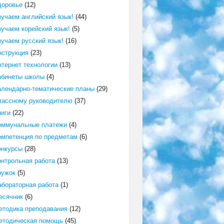
доровье
(12)
зучаем английский язык!
(44)
зучаем корейский язык!
(5)
зучаем русский язык!
(16)
нструкция
(23)
нтернет технологии
(13)
абинеты школы
(4)
алендарно-тематические планы
(29)
лассному руководителю
(37)
ниги
(22)
оммунальные платежи
(4)
омпетенция по предметам
(6)
онкурсы
(28)
онтрольная работа
(13)
ружок
(5)
абораторная работа
(1)
есячник
(6)
етодика преподавания
(12)
етодическая помощь
(45)