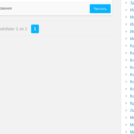
З
ования
Читать
И
И
И
ahifalar 1 из 1
1
И
И
К
К
К
К
К
К
К
К
К
Л
М
М
М