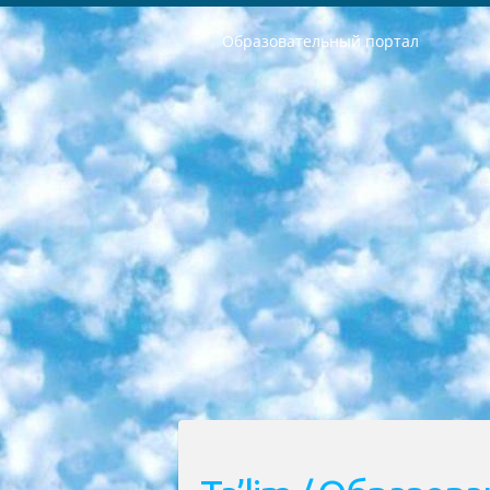
Образовательный портал
РЕСПУБЛИКА УЗБЕКИСТАН МИНИСТРЕРСТВО ДОШКОЛЬНОГО И ШКОЛЬНОГО ОБРАЗОВАНИЯ КОМАНДА в общеобразовательных учреждениях в 2023-2024 учебном году организация и проведение итоговой государственной аттестации обучающихся о Министра дошкольного и школьного образования Республики Узбекистан от 4 марта 2008 года (постановлением Минюста от 20 марта 2008 года № 1778 государственной регистрации) «Итоговое состояние учащихся общего среднего образования на основании положения об утверждении положения об аттестации общего среднего образования выпускной экзамен студентов в образовательных учреждениях в 2023-2024 учебном году В целях организации и прохождения аттестации приказываю: 1. Следующее: перечень предметов, по которым будет проводиться итоговая государственная аттестация и экзамен формы перевода согласно приложению 1; сертификаты международного образца, оценивающие уровень владения иностранными языками перечень согласно приложению 2; 2. Педагогический при специализированных образовательных учреждениях. научно-практический центр квалификации и международной оценки (Д.Давидова) 2024 г. До 25 марта: задания по предметам, по которым будет проводиться итоговая аттестация разработка и утверждение технических условий; итоговая аттестация на основании разработанного предметного задания разработка вопросов по предметам (устно и письменно), экзамен передача; общеобразовательные средние школы и специальные учебные заведения учащиеся выпускных классов школ и интернатов в агентской системе подготовка базы данных экзаменационных материалов и критериев оценки; перевод базы экзаменационных материалов на все языки обучения подать в Республиканский образовательный центр для изготовления; варианты экзаменов на основе разработанных контрольных материалов пусть будут поставлены задачи формирования. 3. Республиканский образовательный центр (Ш.Худайкулов) до 5 апреля 2024 года. до: база данных предоставленных экзаменационных материалов на все языки обучения перевод и экспертиза; для слепых, слабовидящих, глухих, слабослышащих и умственно отсталых детей учащиеся выпускных классов специализированных школ и школ-интернатов база данных экзаменационных материалов на всех преподаваемых языках подготовка критериев оценки; специализированные школы для умственно отсталых детей и технологии для учащихся выпускных классов школ-интернатов разработка соответствующих рекомендаций и критериев проведения ЕГЭ по естествознанию давать задания. 4. Педагогический при специализированных образовательных учреждениях. Научно-практический центр навыков и международной оценки (Д.Давидова), Республи