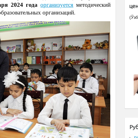
аря 2024 года
организуется
методический
це
образовательных организаций.
(Ўзб
Ру