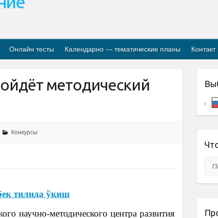
ание
Онлайн тесты
Календарно — тематические планы
Контакт
ройдёт методический
Вы
Конкурсы
Что
Пои
бек тилида ўқиш
Пр
ого научно-методического центра развития