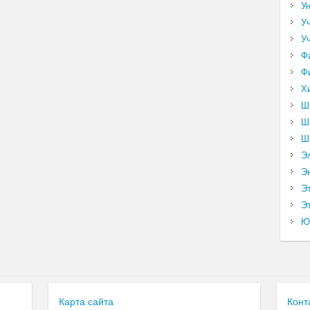
У
У
У
Ф
Ф
Х
Ш
Ш
Ш
Э
Э
Э
Эт
Ю
Карта сайта
Конт