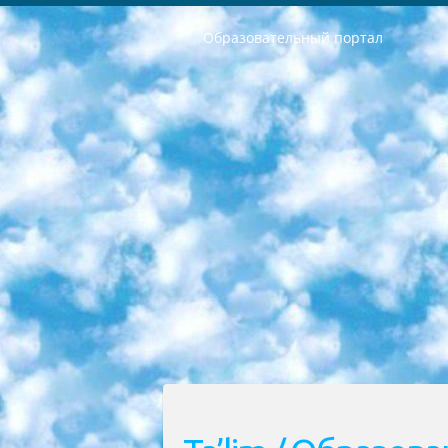
Образовательный портал
РЕСПУБЛИКА УЗБЕКИСТАН МИНИСТРЕРСТВО ДОШКОЛЬНОГО И ШКОЛЬНОГО ОБРАЗОВАНИЯ КОМАНДА в общеобразовательных учреждениях в 2023-2024 учебном году организация и проведение итоговой государственной аттестации обучающихся о Министра дошкольного и школьного образования Республики Узбекистан от 4 марта 2008 года (постановлением Минюста от 20 марта 2008 года № 1778 государственной регистрации) «Итоговое состояние учащихся общего среднего образования на основании положения об утверждении положения об аттестации общего среднего образования выпускной экзамен студентов в образовательных учреждениях в 2023-2024 учебном году В целях организации и прохождения аттестации приказываю: 1. Следующее: перечень предметов, по которым будет проводиться итоговая государственная аттестация и экзамен формы перевода согласно приложению 1; сертификаты международного образца, оценивающие уровень владения иностранными языками перечень согласно приложению 2; 2. Педагогический при специализированных образовательных учреждениях. научно-практический центр квалификации и международной оценки (Д.Давидова) 2024 г. До 25 марта: задания по предметам, по которым будет проводиться итоговая аттестация разработка и утверждение технических условий; итоговая аттестация на основании разработанного предметного задания разработка вопросов по предметам (устно и письменно), экзамен передача; общеобразовательные средние школы и специальные учебные заведения учащиеся выпускных классов школ и интернатов в агентской системе подготовка базы данных экзаменационных материалов и критериев оценки; перевод базы экзаменационных материалов на все языки обучения подать в Республиканский образовательный центр для изготовления; варианты экзаменов на основе разработанных контрольных материалов пусть будут поставлены задачи формирования. 3. Республиканский образовательный центр (Ш.Худайкулов) до 5 апреля 2024 года. до: база данных предоставленных экзаменационных материалов на все языки обучения перевод и экспертиза; для слепых, слабовидящих, глухих, слабослышащих и умственно отсталых детей учащиеся выпускных классов специализированных школ и школ-интернатов база данных экзаменационных материалов на всех преподаваемых языках подготовка критериев оценки; специализированные школы для умственно отсталых детей и технологии для учащихся выпускных классов школ-интернатов разработка соответствующих рекомендаций и критериев проведения ЕГЭ по естествознанию давать задания. 4. Педагогический при специализированных образовательных учреждениях. Научно-практический центр навыков и международной оценки (Д.Давидова), Республи