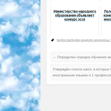
Министерство народного
Пол
образования объявляет
конк
конкурс эссе
ино
tanlov
,
tanlovlar
,
конкурс
,
конкурсы
,
←
Определен порядок обучения ка
Утверждён список школ, в которых
иностранным языкам и 1 професс