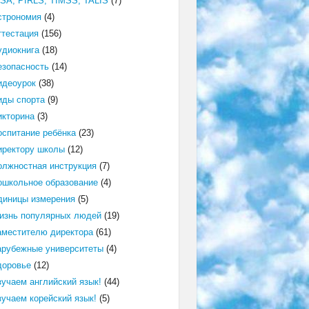
ISA, PIRLS, TIMSS, TALIS
(7)
строномия
(4)
ттестация
(156)
удиокнига
(18)
езопасность
(14)
идеоурок
(38)
иды спорта
(9)
икторина
(3)
оспитание ребёнка
(23)
иректору школы
(12)
олжностная инструкция
(7)
ошкольное образование
(4)
диницы измерения
(5)
изнь популярных людей
(19)
аместителю директора
(61)
арубежные университеты
(4)
доровье
(12)
зучаем английский язык!
(44)
зучаем корейский язык!
(5)