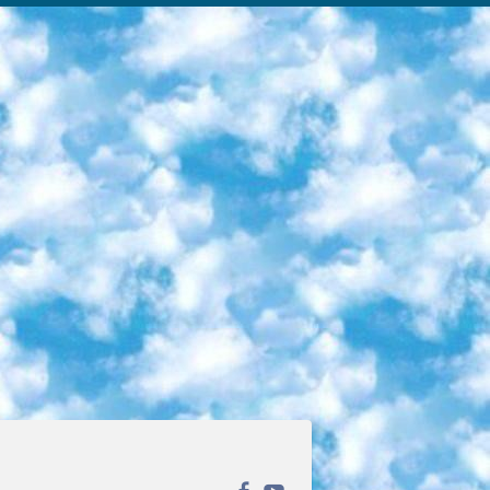
ека открытого доступа. Каталог площадки регулярно обрастает текстами статей из различных научных изданий. Сгруппированные по журналам и рубрикам публикации можно читать онлайн или скачивать целиком в PDF-формате. Проект нацелен на популяризацию науки за счёт открытого доступа к качественной информации. 6. «ПостНаука» На этом ресурсе публикуют подборки видеолекций, составленные экспертами из разных отраслей и объединённые общими темами. Среди них, к примеру, есть серии «Биоинформатика и геномика», «Культура средневековой Скандинавии» и Cinema Studies о теории кино. Каждая подборка лекций — логически связанная история, рассказанная экспертом от первого лица. Кроме того, на сайте появляются научно-образовательные статьи и тесты на разные темы. 7. «Newочём» Команда проекта «Newочём» отбирает самые интересные тексты из англоязычных СМИ и переводит те из них, за которые голосуют участники сообщества «ВКонтакте». По большей части это научно-популярные статьи. Редакторы придумывают лишь заголовки, в остальном содержание переводов соответствует оригиналам. Полные тексты можно читать прямо в социальной сети. 8. InternetUrok Онлайн-база материалов по основным дисциплинам школьной программы. Информация на сайте структурирована по классам, предметам и темам (урокам). Каждый урок состоит из видеолекций и конспектов. Есть также интерактивные тренажёры и тесты для закрепления пройденного материала. Даже если вы давно окончили школу, возможность повторить программу старших классов всегда может пригодиться. 9. Edutainme Ещё один ресурс об образовании. В отличие от Newtonew, как мне кажется, Edutainme больше ориентируется на представителей индустрии: педагогов, предпринимателей, разработчиков образовательных проектов. Но и любой, кто просто стремится к саморазвитию, найдёт на сайте много полезного и интересного для себя. Например, информацию о новых курсах и образовательных сервисах. 10. Newtonew Онлайн-медиа об образовании и обучении в широком смысле. Авторы Newtonew пишут об инструментах, заведениях, тактиках и стратегиях, которые помогают учить других и получать новые знания самостоятельно. На этой площадке вы найдёте новости, обзоры, аналитические мат