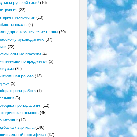
зучаем русский язык!
(16)
нструкция
(23)
нтернет технологии
(13)
абинеты школы
(4)
алендарно-тематические планы
(29)
лассному руководителю
(37)
ниги
(22)
оммунальные платежи
(4)
омпетенция по предметам
(6)
онкурсы
(28)
онтрольная работа
(13)
ружок
(5)
абораторная работа
(1)
есячник
(6)
етодика преподавания
(12)
етодическая помощь
(45)
ониторинг
(12)
адбавка / зарплата
(146)
ациональный сертификат
(37)