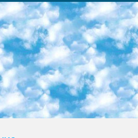
ка образовательный центр (Худайкулов Ш.) итоговый государственный аттестационный экзамен ориентирован на творческое и логическое мышление при подготовке базы материалов учитывать введение заданий. 5. Следует отметить, что: сертификат государственного образца о знании общеобразовательного предмета и как минимум национальный уровень B1 по предметам на иностранных языках, указанным в Приложении 2. или международно признанный сертификат эквивалентного уровня студенты, изучающие определенный предмет, освобождаются от экзамена; по соответствующим предметам запланирована итоговая государственная аттестация за день до дня, путем жеребьевки Рабочей группой (в письменной форме по предметам, проводимым в форме) из числа сформированных вариантов выбрано 2 варианта; 2 выбранных варианта экзамена анонсированы на официальном сайте министерства и все выпускники по всей стране на основе этих вариантов проводит итоговую государственную аттестацию. 6. Государственное образование учащихся средних общеобразовательных учреждений. знания в соответствии с квалификационными требованиями, которые необходимо приобрести на основании стандартов итоговый (выпускной) контроль для 9 и 11 классов в целях тестирования Экзамены (далее – экзамены) состоят из предметов, перечисленных в приложении 1. будет сделано. 7. Экзамены пройдут с 26 мая по 15 июня 2024 г. (кроме науки физического воспитания). 8. Физическая для учащихся 9 классов общесредних образовательных учреждений. Экзамены по предмету «Образование, квалификация медицина» 1-6 мая 2024 года. сотрудники перевести под присмотр (с отклонениями в физическом или умственном развитии) специализированная школа для детей, школы-интернаты и со сколиозом школы-интернаты санаторного типа для больных детей исключены). 9. Он был слепым, слабовидящим и имел нарушения опорно-двигательного аппарата. экзамены в специализированных школах и интернатах для детей должны проводиться исходя из требований, предъявляемых к общеобразовательным учреждениям (физкультура кроме науки). 10. Специализированная школа для глухих и слабослышащих детей. и экзамены в интернатах и быть реализован в виде письменного теста по математике. 11. Специальность для умственно отсталых детей. Для 9 класса Родной язык и литературное письмо Государственный язык (язык обучения – узбекский). для неклассов) написано Математическое письмо Письменная/устная история Узбекистана Физическое воспитание практично Итоговый контроль Для 11 класса Написание родного языка и литературы (эссе) Математическое письмо Узбекский язык (обучение на узбекском языке) не посещающее общее среднее образование для учреждений)/Образовательное учреждение выбор письменный и устный Иностранный язык письменный/устный Письменная/устная история Узбекистана *По выбору студента:  Химия  Физика  Основы государственного права  География 10 бесплатных образовательных ресурсов - Мы составили подборку онлайн-проектов с интерактивными упражнениями, видеолекциями и статьями. Они помогут вам обрести новые и освежить старые знания бесплатно. 1. «ИНТУИТ» Старейшая образовательная площадка Рунета. Здесь вы найдёте сотни текстовых и видеокурсов на десятки различных тем — от программирования до психологии. Многие курсы подготовлены российскими университетами и крупными международными компаниями вроде Intel и Microsoft. Самостоятельное обучение бесплатное, но желающие могут оплатить услуги персональных наставников. 2. «Смартия» знакомит с актуальными профессиями и подсказывает, как им обучаться. Выбрав заинтересовавшую вас специальность — SMM-специалист, фотограф, веб-дизайнер или другую, — увидите список необходимых для неё умений. Чтобы вы могли освоить их самостоятельно, для каждого умения площадка отображает подборку ссылок на учебные материалы. Хотя «Смартия» ориентируется на русскоязычную аудиторию, часть контента всё же доступна только на английском. 3. «Лекторий Физтеха» Проект Московского физико-технического института (Физтеха). С его помощью вы можете смотреть онлайн серии лекций, записанные на видео в этом вузе. В числе доступных предметов — физика, биология, химия, информационные технологии и другие. К некоторым лекциям администрация ресурса прилагает готовые конспекты, которые можно скачивать в PDF-формате. 4. ITMOcourses Онлайн-площадка Санкт-Петербургского национального исследовательского университета информационных технологий, механики и оптики (ИТМО). Ресурс предоставляет свободный доступ к курсам, разработанным в этом вузе. Каталог материалов разбит на четыре категории: «Оптические системы и технологии», «Приборостроение и робототехника», «Информационные технологии» и «Биотехнологии». Курсы состоят из видеолекций, интерактивных демонстраций и заданий. 5. «КиберЛенинка» Электронная научная библиот