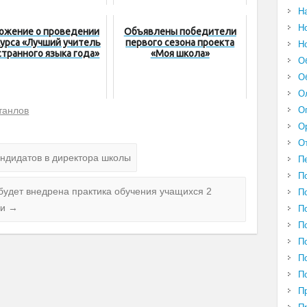
Н
Н
ожение о проведении
Объявлены победители
урса «Лучший учитель
первого сезона проекта
Н
странного языка года»
«Моя школа»
О
О
О
танлов
О
О
О
ндидатов в директора школы
П
П
 будет внедрена практика обучения учащихся 2
П
ии
→
П
П
П
П
П
П