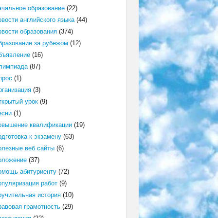
ачальное образование
(22)
овости английского языка
(44)
овости образования
(374)
бразование за рубежом
(12)
бъявление
(16)
лимпиада
(87)
прос
(1)
рганизация
(3)
ткрытый урок
(9)
есни
(1)
овышение квалификации
(19)
одготовка к экзамену
(63)
олезные веб сайты
(6)
оложение
(37)
омощь абитуриенту
(72)
опуляризация работ
(9)
оучительная история
(10)
равовая грамотность
(29)