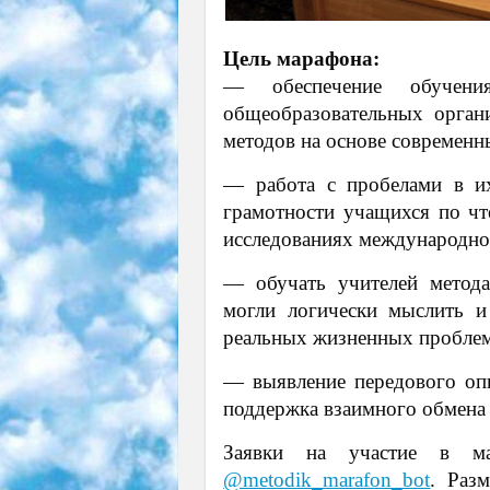
Цель марафона:
— обеспечение обучения
общеобразовательных орган
методов на основе современн
— работа с пробелами в их
грамотности учащихся по чт
исследованиях международно
— обучать учителей метода
могли логически мыслить и
реальных жизненных проблем
— выявление передового опы
поддержка взаимного обмена
Заявки на участие в мар
@metodik_marafon_bot
. Раз