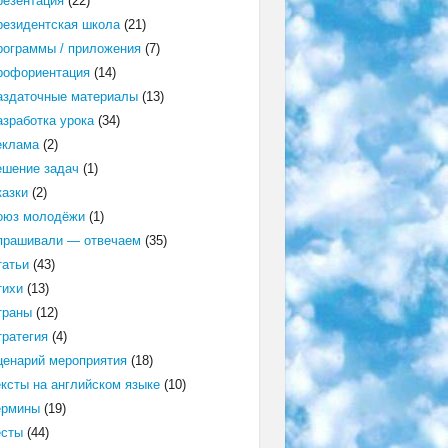
резентация
(22)
резидентская школа
(21)
рограммы / приложения
(7)
рофориентация
(14)
аздаточные материалы
(13)
азработка урока
(34)
еклама
(2)
ешение задач
(1)
казки
(2)
оюз молодёжи
(1)
прашивали — отвечаем
(35)
татьи
(43)
тихи
(13)
траны
(12)
тратегия
(4)
ценарий мероприятия
(18)
ексты на английском языке
(10)
ермины
(19)
есты
(44)