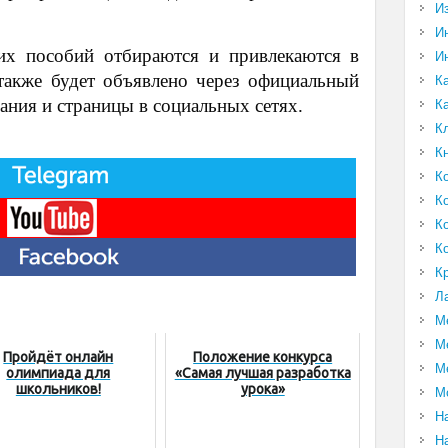
И
И
х пособий отбираются и привлекаются в
И
 также будет объявлено через официальный
К
ания и страницы в социальных сетях.
К
К
К
К
К
К
К
К
Л
М
М
Пройдёт онлайн
Положение конкурса
М
олимпиада для
«Самая лучшая разработка
школьников!
урока»
М
Н
Н