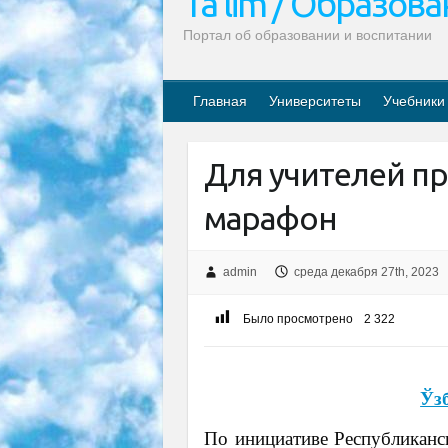
Ta’lim / Образов
Портал об образовании и воспитании
Главная
Университеты
Учебники
Для учителей п
марафон
admin
среда декабря 27th, 2023
Было просмотрено
2 322
Ўз
По инициативе Республиканск