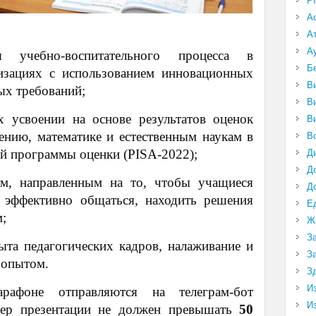
P
А
А
А
 учебно-воспитательного процесса в
Б
изациях с использованием инновационных
В
ых требований;
В
 усвоении на основе результатов оценок
В
ению, математике и естественным наукам в
В
й программы оценки (PISA-2022);
Д
Д
м, направленным на то, чтобы учащиеся
Д
 эффективно общаться, находить решения
Е
;
Ж
З
та педагогических кадров, налаживание и
З
 опытом.
З
И
афоне отправляются на телеграм-бот
И
мер презентации не должен превышать
50