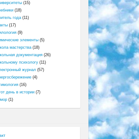
ниверситеты
(15)
чебники
(18)
читель года
(11)
акты
(17)
илология
(9)
имические элементы
(5)
кола мастерства
(18)
кольная документация
(26)
кольному психологу
(11)
лектронный журнал
(57)
нергосбережение
(4)
тимология
(16)
от день в истории
(7)
мор
(1)
акт