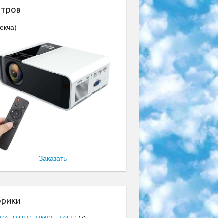
нтров
екча)
Заказать
брики