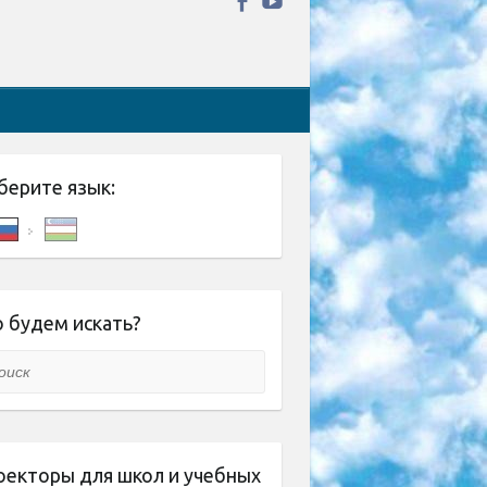
берите язык:
 будем искать?
ск
оекторы для школ и учебных