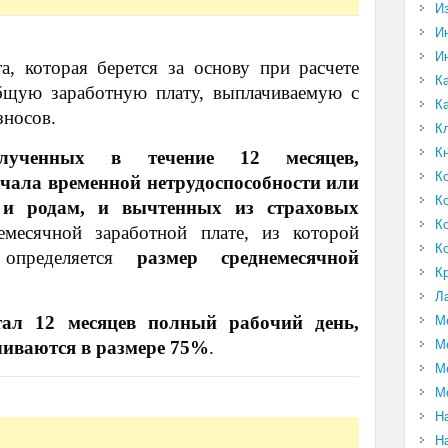
И
И
И
а, которая берется за основу при расчете
К
общую заработную плату, выплачиваемую с
К
зносов.
К
К
лученных в течение 12 месяцев,
К
чала временной нетрудоспособности или
К
 и родам, и вычтенных из страховых
К
емесячной заработной плате, из которой
К
 определяется
размер среднемесячной
К
Л
тал 12 месяцев полный рабочий день,
М
М
чиваются в размере 75%
.
М
М
Н
Н