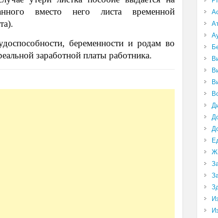
P
анного вместо него листа временной
А
та).
А
А
удоспособности, беременности и родам во
Б
реальной заработной платы работника.
В
В
В
В
Д
Д
Д
Е
Ж
З
З
З
И
И