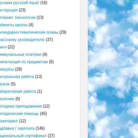
зучаем русский язык!
(16)
нструкция
(23)
нтернет технологии
(13)
абинеты школы
(4)
алендарно-тематические планы
(29)
лассному руководителю
(37)
ниги
(22)
оммунальные платежи
(4)
омпетенция по предметам
(6)
онкурсы
(28)
онтрольная работа
(13)
ружок
(5)
абораторная работа
(1)
есячник
(6)
етодика преподавания
(12)
етодическая помощь
(45)
ониторинг
(12)
адбавка / зарплата
(146)
ациональный сертификат
(37)