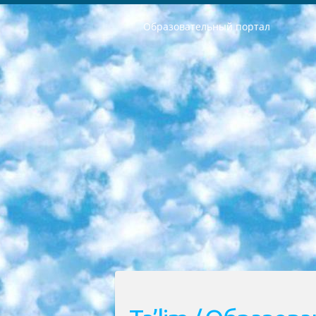
Образовательный портал
РЕСПУБЛИКА УЗБЕКИСТАН МИНИСТРЕРСТВО ДОШКОЛЬНОГО И ШКОЛЬНОГО ОБРАЗОВАНИЯ КОМАНДА в общеобразовательных учреждениях в 2023-2024 учебном году организация и проведение итоговой государственной аттестации обучающихся о Министра дошкольного и школьного образования Республики Узбекистан от 4 марта 2008 года (постановлением Минюста от 20 марта 2008 года № 1778 государственной регистрации) «Итоговое состояние учащихся общего среднего образования на основании положения об утверждении положения об аттестации общего среднего образования выпускной экзамен студентов в образовательных учреждениях в 2023-2024 учебном году В целях организации и прохождения аттестации приказываю: 1. Следующее: перечень предметов, по которым будет проводиться итоговая государственная аттестация и экзамен формы перевода согласно приложению 1; сертификаты международного образца, оценивающие уровень владения иностранными языками перечень согласно приложению 2; 2. Педагогический при специализированных образовательных учреждениях. научно-практический центр квалификации и международной оценки (Д.Давидова) 2024 г. До 25 марта: задания по предметам, по которым будет проводиться итоговая аттестация разработка и утверждение технических условий; итоговая аттестация на основании разработанного предметного задания разработка вопросов по предметам (устно и письменно), экзамен передача; общеобразовательные средние школы и специальные учебные заведения учащиеся выпускных классов школ и интернатов в агентской системе подготовка базы данных экзаменационных материалов и критериев оценки; перевод базы экзаменационных материалов на все языки обучения подать в Республиканский образовательный центр для изготовления; варианты экзаменов на основе разработанных контрольных материалов пусть будут поставлены задачи формирования. 3. Республиканский образовательный центр (Ш.Худайкулов) до 5 апреля 2024 года. до: база данных предоставленных экзаменационных материалов на все языки обучения перевод и экспертиза; для слепых, слабовидящих, глухих, слабослышащих и умственно отсталых детей учащиеся выпускных классов специализированных школ и школ-интернатов база данных экзаменационных материалов на всех преподаваемых языках подготовка критериев оценки; специализированные школы для умственно отсталых детей и технологии для учащихся выпускных классов школ-интернатов разработка соответствующих рекомендаций и критериев проведения ЕГЭ по естествознанию давать задания. 4. Педагогический при специализированных образовательных учреждениях. Научно-практический центр навыков и международной оценки (Д.Давидова), Республи