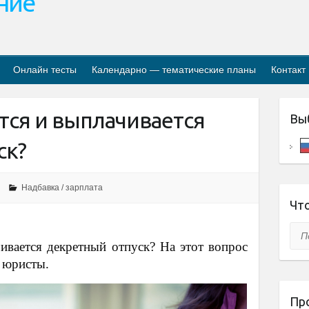
ание
Онлайн тесты
Календарно — тематические планы
Контакт
тся и выплачивается
Вы
ск?
Надбавка / зарплата
Что
Пои
ивается декретный отпуск? На этот вопрос
 юристы.
Пр