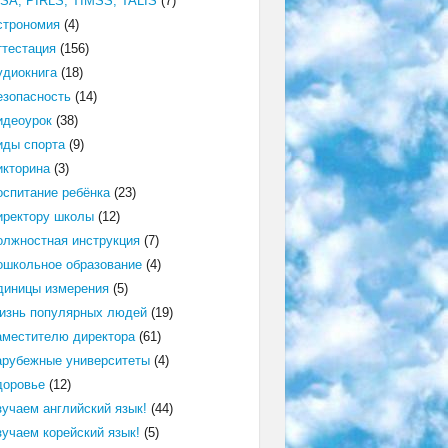
ISA, PIRLS, TIMSS, TALIS
(7)
строномия
(4)
ттестация
(156)
удиокнига
(18)
езопасность
(14)
идеоурок
(38)
иды спорта
(9)
икторина
(3)
оспитание ребёнка
(23)
иректору школы
(12)
олжностная инструкция
(7)
ошкольное образование
(4)
диницы измерения
(5)
изнь популярных людей
(19)
аместителю директора
(61)
арубежные университеты
(4)
доровье
(12)
зучаем английский язык!
(44)
зучаем корейский язык!
(5)