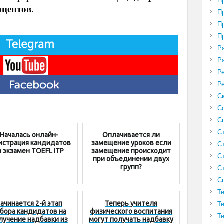
П
оцентов
.
П
П
П
Р
Р
Р
Р
С
С
С
С
Началась онлайн-
Оплачивается ли
истрация кандидатов
замещение уроков если
С
а экзамен TOEFL ITP
замещение происходит
С
при объединении двух
групп?
С
С
Т
ачинается 2-й этап
Теперь учителя
Т
бора кандидатов на
физического воспитания
Т
лучение надбавки из
могут получать надбавку