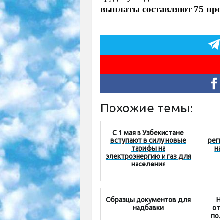
выплаты составляют 75 пр
Похожие темы:
С 1 мая в Узбекистане
вступают в силу новые
рег
тарифы на
н
электроэнергию и газ для
населения
Образцы документов для
Н
надбавки
от
по