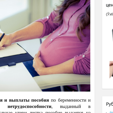
це
(Ўзб
ия и выплаты пособия
по беременности и
Ру
 нетрудоспособности
, выданный в
случае утери листка пособие выдается на