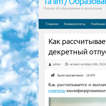
Ta’lim / Образов
Портал об образовании и воспитании
Главная
Университеты
Учебники
Как рассчитывае
декретный отпу
admin
четверг октября 24th, 2024
Было просмотрено
14 075
Как рассчитывается и выплач
ответили
квалифицированные