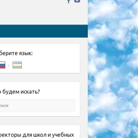
берите язык:
 будем искать?
ск
оекторы для школ и учебных