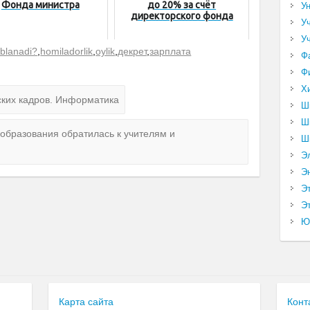
Фонда министра
до 20% за счёт
У
директорского фонда
У
У
oblanadi?
,
homiladorlik
,
oylik
,
декрет
,
зарплата
Ф
Ф
Х
ских кадров. Информатика
Ш
Ш
образования обратилась к учителям и
Ш
Э
Э
Э
Эт
Ю
Карта сайта
Конт