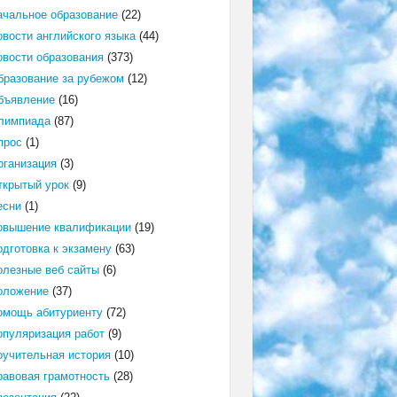
ачальное образование
(22)
овости английского языка
(44)
овости образования
(373)
бразование за рубежом
(12)
бъявление
(16)
лимпиада
(87)
прос
(1)
рганизация
(3)
ткрытый урок
(9)
есни
(1)
овышение квалификации
(19)
одготовка к экзамену
(63)
олезные веб сайты
(6)
оложение
(37)
омощь абитуриенту
(72)
опуляризация работ
(9)
оучительная история
(10)
равовая грамотность
(28)