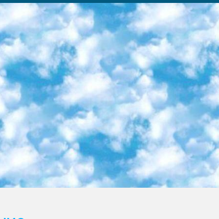
ка образовательный центр (Худайкулов Ш.) итоговый государственный аттестационный экзамен ориентирован на творческое и логическое мышление при подготовке базы материалов учитывать введение заданий. 5. Следует отметить, что: сертификат государственного образца о знании общеобразовательного предмета и как минимум национальный уровень B1 по предметам на иностранных языках, указанным в Приложении 2. или международно признанный сертификат эквивалентного уровня студенты, изучающие определенный предмет, освобождаются от экзамена; по соответствующим предметам запланирована итоговая государственная аттестация за день до дня, путем жеребьевки Рабочей группой (в письменной форме по предметам, проводимым в форме) из числа сформированных вариантов выбрано 2 варианта; 2 выбранных варианта экзамена анонсированы на официальном сайте министерства и все выпускники по всей стране на основе этих вариантов проводит итоговую государственную аттестацию. 6. Государственное образование учащихся средних общеобразовательных учреждений. знания в соответствии с квалификационными требованиями, которые необходимо приобрести на основании стандартов итоговый (выпускной) контроль для 9 и 11 классов в целях тестирования Экзамены (далее – экзамены) состоят из предметов, перечисленных в приложении 1. будет сделано. 7. Экзамены пройдут с 26 мая по 15 июня 2024 г. (кроме науки физического воспитания). 8. Физическая для учащихся 9 классов общесредних образовательных учреждений. Экзамены по предмету «Образование, квалификация медицина» 1-6 мая 2024 года. сотрудники перевести под присмотр (с отклонениями в физическом или умственном развитии) специализированная школа для детей, школы-интернаты и со сколиозом школы-интернаты санаторного типа для больных детей исключены). 9. Он был слепым, слабовидящим и имел нарушения опорно-двигательного аппарата. экзамены в специализированных школах и интернатах для детей должны проводиться исходя из требований, предъявляемых к общеобразовательным учреждениям (физкультура кроме науки). 10. Специализированная школа для глухих и слабослышащих детей. и экзамены в интернатах и быть реализован в виде письменного теста по математике. 11. Специальность для умственно отсталых детей. Для 9 класса Родной язык и литературное письмо Государственный язык (язык обучения – узбекский). для неклассов) написано Математическое письмо Письменная/устная история Узбекистана Физическое воспитание практично Итоговый контроль Для 11 класса Написание родного языка и литературы (эссе) Математическое письмо Узбекский язык (обучение на узбекском языке) не посещающее общее среднее образование для учреждений)/Образовательное учреждение выбор письменный и устный Иностранный язык письменный/устный Письменная/устная история Узбекистана *По выбору студента:  Химия  Физика  Основы государственного права  География 10 бесплатных образовательных ресурсов - Мы составили подборку онлайн-проектов с интерактивными упражнениями, видеолекциями и статьями. Они помогут вам обрести новые и освежить старые знания бесплатно. 1. «ИНТУИТ» Старейшая образовательная площадка Рунета. Здесь вы найдёте сотни текстовых и видеокурсов на десятки различных тем — от программирования до психологии. Многие курсы подготовлены российскими университетами и крупными международными компаниями вроде Intel и Microsoft. Самостоятельное обучение бесплатное, но желающие могут оплатить услуги персональных наставников. 2. «Смартия» знакомит с актуальными профессиями и подсказывает, как им обучаться. Выбрав заинтересовавшую вас специальность — SMM-специалист, фотограф, веб-дизайнер или другую, — увидите список необходимых для неё умений. Чтобы вы могли освоить их самостоятельно, для каждого умения площадка отображает подборку ссылок на учебные материалы. Хотя «Смартия» ориентируется на русскоязычную аудиторию, часть контента всё же доступна только на английском. 3. «Лекторий Физтеха» Проект Московского физико-технического института (Физтеха). С его помощью вы можете смотреть онлайн серии лекций, записанные на видео в этом вузе. В числе доступных предметов — физика, биология, химия, информационные технологии и другие. К некоторым лекциям администрация ресурса прилагает готовые конспекты, которые можно скачивать в PDF-формате. 4. ITMOcourses Онлайн-площадка Санкт-Петербургского национального исследовательского университета информационных технологий, механики и оптики (ИТМО). Ресурс предоставляет свободный доступ к курсам, разработанным в этом вузе. Каталог материалов разбит на четыре категории: «Оптические системы и технологии», «Приборостроение и робототехника», «Информационные технологии» и «Биотехнологии». Курсы состоят из видеолекций, интерактивных демонстраций и заданий. 5. «КиберЛенинка» Электронная научная библиот