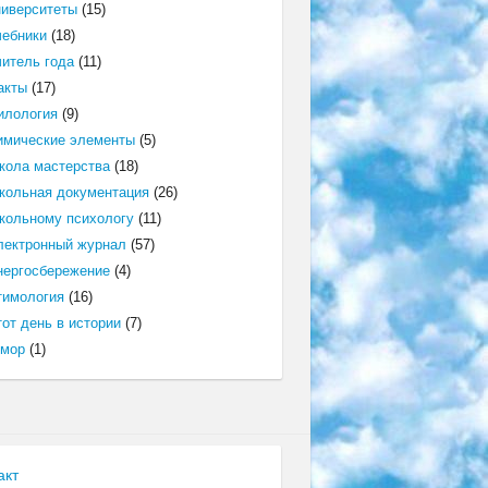
ниверситеты
(15)
чебники
(18)
читель года
(11)
акты
(17)
илология
(9)
имические элементы
(5)
кола мастерства
(18)
кольная документация
(26)
кольному психологу
(11)
лектронный журнал
(57)
нергосбережение
(4)
тимология
(16)
от день в истории
(7)
мор
(1)
акт