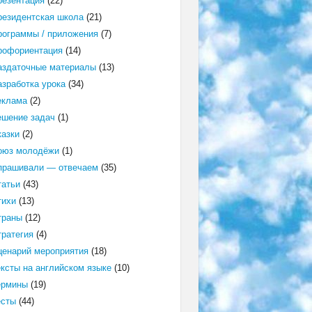
резентация
(22)
резидентская школа
(21)
рограммы / приложения
(7)
рофориентация
(14)
аздаточные материалы
(13)
азработка урока
(34)
еклама
(2)
ешение задач
(1)
казки
(2)
оюз молодёжи
(1)
прашивали — отвечаем
(35)
татьи
(43)
тихи
(13)
траны
(12)
тратегия
(4)
ценарий мероприятия
(18)
ексты на английском языке
(10)
ермины
(19)
есты
(44)