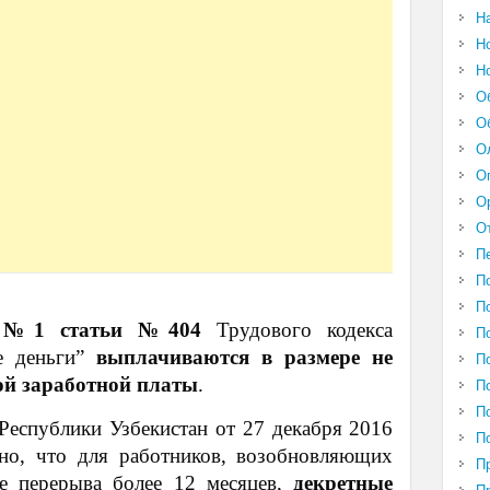
Н
Н
Н
О
О
О
О
О
О
П
П
П
ю №1 статьи №404
Трудового кодекса
П
ые деньги”
выплачиваются в размере не
П
ой заработной платы
.
П
П
Республики Узбекистан от 27 декабря 2016
П
о, что для работников, возобновляющих
П
ле перерыва более 12 месяцев,
декретные