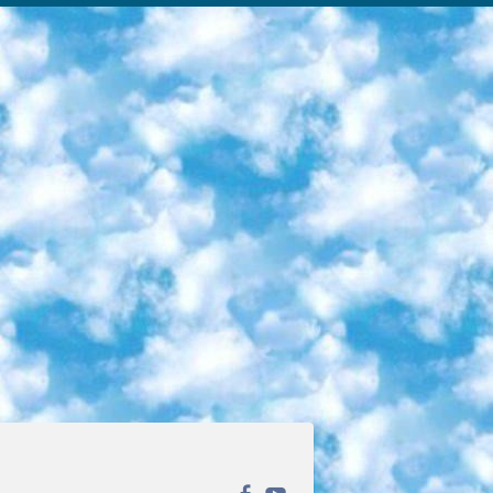
ека открытого доступа. Каталог площадки регулярно обрастает текстами статей из различных научных изданий. Сгруппированные по журналам и рубрикам публикации можно читать онлайн или скачивать целиком в PDF-формате. Проект нацелен на популяризацию науки за счёт открытого доступа к качественной информации. 6. «ПостНаука» На этом ресурсе публикуют подборки видеолекций, составленные экспертами из разных отраслей и объединённые общими темами. Среди них, к примеру, есть серии «Биоинформатика и геномика», «Культура средневековой Скандинавии» и Cinema Studies о теории кино. Каждая подборка лекций — логически связанная история, рассказанная экспертом от первого лица. Кроме того, на сайте появляются научно-образовательные статьи и тесты на разные темы. 7. «Newочём» Команда проекта «Newочём» отбирает самые интересные тексты из англоязычных СМИ и переводит те из них, за которые голосуют участники сообщества «ВКонтакте». По большей части это научно-популярные статьи. Редакторы придумывают лишь заголовки, в остальном содержание переводов соответствует оригиналам. Полные тексты можно читать прямо в социальной сети. 8. InternetUrok Онлайн-база материалов по основным дисциплинам школьной программы. Информация на сайте структурирована по классам, предметам и темам (урокам). Каждый урок состоит из видеолекций и конспектов. Есть также интерактивные тренажёры и тесты для закрепления пройденного материала. Даже если вы давно окончили школу, возможность повторить программу старших классов всегда может пригодиться. 9. Edutainme Ещё один ресурс об образовании. В отличие от Newtonew, как мне кажется, Edutainme больше ориентируется на представителей индустрии: педагогов, предпринимателей, разработчиков образовательных проектов. Но и любой, кто просто стремится к саморазвитию, найдёт на сайте много полезного и интересного для себя. Например, информацию о новых курсах и образовательных сервисах. 10. Newtonew Онлайн-медиа об образовании и обучении в широком смысле. Авторы Newtonew пишут об инструментах, заведениях, тактиках и стратегиях, которые помогают учить других и получать новые знания самостоятельно. На этой площадке вы найдёте новости, обзоры, аналитические мат