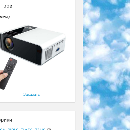
нтров
екча)
Заказать
брики