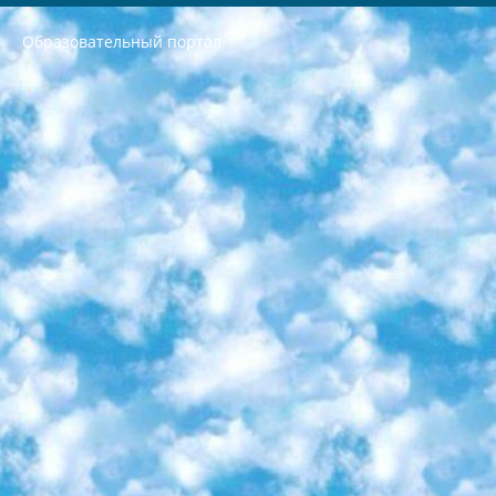
Образовательный портал
РЕСПУБЛИКА УЗБЕКИСТАН МИНИСТРЕРСТВО ДОШКОЛЬНОГО И ШКОЛЬНОГО ОБРАЗОВАНИЯ КОМАНДА в общеобразовательных учреждениях в 2023-2024 учебном году организация и проведение итоговой государственной аттестации обучающихся о Министра дошкольного и школьного образования Республики Узбекистан от 4 марта 2008 года (постановлением Минюста от 20 марта 2008 года № 1778 государственной регистрации) «Итоговое состояние учащихся общего среднего образования на основании положения об утверждении положения об аттестации общего среднего образования выпускной экзамен студентов в образовательных учреждениях в 2023-2024 учебном году В целях организации и прохождения аттестации приказываю: 1. Следующее: перечень предметов, по которым будет проводиться итоговая государственная аттестация и экзамен формы перевода согласно приложению 1; сертификаты международного образца, оценивающие уровень владения иностранными языками перечень согласно приложению 2; 2. Педагогический при специализированных образовательных учреждениях. научно-практический центр квалификации и международной оценки (Д.Давидова) 2024 г. До 25 марта: задания по предметам, по которым будет проводиться итоговая аттестация разработка и утверждение технических условий; итоговая аттестация на основании разработанного предметного задания разработка вопросов по предметам (устно и письменно), экзамен передача; общеобразовательные средние школы и специальные учебные заведения учащиеся выпускных классов школ и интернатов в агентской системе подготовка базы данных экзаменационных материалов и критериев оценки; перевод базы экзаменационных материалов на все языки обучения подать в Республиканский образовательный центр для изготовления; варианты экзаменов на основе разработанных контрольных материалов пусть будут поставлены задачи формирования. 3. Республиканский образовательный центр (Ш.Худайкулов) до 5 апреля 2024 года. до: база данных предоставленных экзаменационных материалов на все языки обучения перевод и экспертиза; для слепых, слабовидящих, глухих, слабослышащих и умственно отсталых детей учащиеся выпускных классов специализированных школ и школ-интернатов база данных экзаменационных материалов на всех преподаваемых языках подготовка критериев оценки; специализированные школы для умственно отсталых детей и технологии для учащихся выпускных классов школ-интернатов разработка соответствующих рекомендаций и критериев проведения ЕГЭ по естествознанию давать задания. 4. Педагогический при специализированных образовательных учреждениях. Научно-практический центр навыков и международной оценки (Д.Давидова), Республика образовательный центр (Худайкулов Ш.) итоговый государственный аттестационный экзамен ориентирован на творческое и логическое мышление при подготовке базы материалов учитывать введение заданий. 5. Следует отметить, что: сертификат государственного образца о знании общеобразовательного предмета и как минимум национальный уровень B1 по предметам на иностранных языках, указанным в Приложении 2. или международно признанный сертификат эквивалентного уровня студенты, изучающие определенный предмет, освобождаются от экзамена; по соответствующим предметам запланирована итоговая государственная аттестация за день до дня, путем жеребьевки Рабочей группой (в письменной форме по предметам, проводимым в форме) из числа сформированных вариантов выбрано 2 варианта; 2 выбранных варианта экзамена анонсированы на официальном сайте министерства и все выпускники по всей стране на основе этих вариантов проводит итоговую государственную аттестацию. 6. Государственное образование учащихся средних общеобразовательных учреждений. знания в соответствии с квалификационными требованиями, которые необходимо приобрести на основании стандартов итоговый (выпускной) контроль для 9 и 11 классов в целях тестирования Экзамены (далее – экзамены) состоят из предметов, перечисленных в приложении 1. будет сделано. 7. Экзамены пройдут с 26 мая по 15 июня 2024 г. (кроме науки физического воспитания). 8. Физическая для учащихся 9 классов общесредних образовательных учреждений. Экзамены по предмету «Образование, квалификация медицина» 1-6 мая 2024 года. сотрудники перевести под присмотр (с отклонениями в физическом или умственном развитии) специализированная школа для детей, школы-интернаты и со сколиозом школы-интернаты санаторного типа для больных детей исключены). 9. Он был слепым, слабовидящим и имел нарушения опорно-двигательного аппарата. экзамены в специализированных школах и интернатах для детей должны проводиться исходя из требований, предъявляемых к общеобразовательным учреждениям (физкультура кроме науки). 10. Специализированная школа для глухих и слабослышащих детей. и экзамены в интернатах и быть реализован в виде письменного теста по математике. 11. Специальность для умственно отсталых детей. Для 9 класса Родной язык и литературное письмо Государственный язык (язык обучения – узбекский). для неклассов) написано Математическое письмо Письменная/устная история Узбекистана Физическое воспитание практично Итоговый контроль Для 11 класса Написание родного языка и литературы (эссе) Математическое письмо Узбекский язык (обучение на узбекском языке) не посещающее общее среднее образование для учреждений)/Образовательное учреждение выбор письменный и устный Иностранный язык письменный/устный Письменная/устная история Узбекистана *По выбору студента:  Химия  Физика  Основы государственного права  География 10 бесплатных образовательных ресурсов - Мы составили подборку онлайн-проектов с интерактивными упражнениями, видеолекциями и статьями. Они помогут вам обрести новые и освежить старые знания бесплатно. 1. «ИНТУИТ» Старейшая образовательная площадка Рунета. Здесь вы найдёте сотни текстовых и видеокурсов на десятки различных тем — от программирования до психологии. Многие курсы подготовлены российскими университетами и крупными международными компаниями вроде Intel и Microsoft. Самостоятельное обучение бесплатное, но желающие могут оплатить услуги персональных наставников. 2. «Смартия» знакомит с актуальными профессиями и подсказывает, как им обучаться. Выбрав заинтересовавшую вас специальность — SMM-специалист, фотограф, веб-дизайнер или другую, — увидите список необходимых для неё умений. Чтобы вы могли освоить их самостоятельно, для каждого умения площадка отображает подборку ссылок на учебные материалы. Хотя «Смартия» ориентируется на русскоязычную аудиторию, часть контента всё же доступна только на английском. 3. «Лекторий Физтеха» Проект Московского физико-технического института (Физтеха). С его помощью вы можете смотреть онлайн серии лекций, записанные на видео в этом вузе. В числе доступных предметов — физика, биология, химия, информационные технологии и другие. К некоторым лекциям администрация ресурса прилагает готовые конспекты, которые можно скачивать в PDF-формате. 4. ITMOcourses Онлайн-площадка Санкт-Петербургского национального исследовательского университета информационных технологий, механики и оптики (ИТМО). Ресурс предоставляет свободный доступ к курсам, разработанным в этом вузе. Каталог материалов разбит на четыре категории: «Оптические системы и технологии», «Приборостроение и робототехника», «Информационные технологии» и «Биотехнологии». Курсы состоят из видеолекций, интерактивных демонстраций и заданий. 5. «КиберЛенинка» Электронная научная библиотека открытого доступа. Каталог площадки регулярно обрастает текстами статей из различных научных изданий. Сгруппированные по журналам и рубрикам публикации можно читать онлайн или скачивать целиком в PDF-формате. Проект нацелен на популяризацию науки за счёт открытого доступа к качественной информации. 6. «ПостНаука» На этом ресурсе публикуют подборки видеолекций, составленные экспертами из разных отраслей и объединённые общими темами. Среди них, к примеру, есть серии «Биоинформатика и геномика», «Культура средневековой Скандинавии» и Cinema Studies о теории кино. Каждая подборка лекций — логически связанная история, рассказанная экспертом от первого лица. Кроме того, на сайте появляются научно-образовательные статьи и тесты на разные темы. 7. «Newочём» Команда проекта «Newочём» отбирает самые интересные тексты из англоязычных СМИ и переводит те из них, за которые голосуют участники сообщества «ВКонтакте». По большей части это научно-популярные статьи. Редакторы придумывают лишь заголовки, в остальном содержание переводов соответствует оригиналам. Полные тексты можно читать прямо в социальной сети. 8. InternetUrok Онлайн-база материалов по основным дисциплинам школьной программы. Информация на сайте структурирована по классам, предметам и темам (урокам). Каждый урок состоит из видеолекций и конспектов. Есть также интерактивные тренажёры и тесты для закрепления пройденного материала. Даже если вы давно окончили школу, возможность повторить программу старших классов всегда может пригодиться. 9. Edutainme Ещё один ресурс об образовании. В отличие от Newtonew, как мне кажется, Edutainme больше ориентируется на представителей индустрии: педагогов, предпринимателей, разработчиков образовательных проектов. Но и любой, кто просто стремится к саморазвитию, найдёт на сайте много полезного и интересного для себя. Например, информацию о новых курсах и образовательных сервисах. 10. Newtonew Онлайн-медиа об образовании и обучении в широком смысле. Авторы Newtonew пишут об инструментах, заведениях, тактиках и стратегиях, которые помогают учить других и получать новые знания самостоятельно. На этой площадке вы найдёте новости, обзоры, аналитические мат