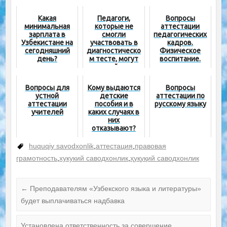
Какая
Педагоги,
Вопросы
минимальная
которые не
аттестации
зарплата в
смогли
педагогических
Узбекистане на
участвовать в
кадров.
сегодняшний
диагностическо
Физическое
день?
м тесте, могут
воспитание.
пройти
повторное
тестирование
Вопросы для
Кому выдаются
Вопросы
устной
детские
аттестации по
аттестации
пособия и в
русскому языку
учителей
каких случаях в
них
отказывают?
huquqiy savodxonlik
,
аттестация
,
правовая
грамотность
,
хукукий саводхонлик
,
ҳуқуқий саводхонлик
←
Преподавателям «Узбекского языка и литературы»
будет выплачиваться надбавка
Установлена ответственность за совершение