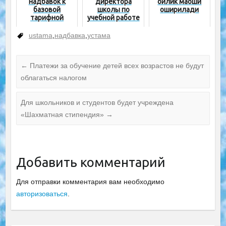
надбавок к
директора
ойлик маоши
базовой
школы по
оширилади
тарифной
учебной работе
ставке
некоторым
ustama
,
надбавка
,
устама
работникам
школ
←
Платежи за обучение детей всех возрастов не будут
облагаться налогом
Для школьников и студентов будет учреждена
«Шахматная стипендия»
→
Добавить комментарий
Для отправки комментария вам необходимо
авторизоваться
.