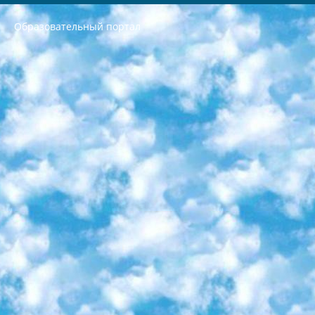
Образовательный портал
РЕСПУБЛИКА УЗБЕКИСТАН МИНИСТРЕРСТВО ДОШКОЛЬНОГО И ШКОЛЬНОГО ОБРАЗОВАНИЯ КОМАНДА в общеобразовательных учреждениях в 2023-2024 учебном году организация и проведение итоговой государственной аттестации обучающихся о Министра дошкольного и школьного образования Республики Узбекистан от 4 марта 2008 года (постановлением Минюста от 20 марта 2008 года № 1778 государственной регистрации) «Итоговое состояние учащихся общего среднего образования на основании положения об утверждении положения об аттестации общего среднего образования выпускной экзамен студентов в образовательных учреждениях в 2023-2024 учебном году В целях организации и прохождения аттестации приказываю: 1. Следующее: перечень предметов, по которым будет проводиться итоговая государственная аттестация и экзамен формы перевода согласно приложению 1; сертификаты международного образца, оценивающие уровень владения иностранными языками перечень согласно приложению 2; 2. Педагогический при специализированных образовательных учреждениях. научно-практический центр квалификации и международной оценки (Д.Давидова) 2024 г. До 25 марта: задания по предметам, по которым будет проводиться итоговая аттестация разработка и утверждение технических условий; итоговая аттестация на основании разработанного предметного задания разработка вопросов по предметам (устно и письменно), экзамен передача; общеобразовательные средние школы и специальные учебные заведения учащиеся выпускных классов школ и интернатов в агентской системе подготовка базы данных экзаменационных материалов и критериев оценки; перевод базы экзаменационных материалов на все языки обучения подать в Республиканский образовательный центр для изготовления; варианты экзаменов на основе разработанных контрольных материалов пусть будут поставлены задачи формирования. 3. Республиканский образовательный центр (Ш.Худайкулов) до 5 апреля 2024 года. до: база данных предоставленных экзаменационных материалов на все языки обучения перевод и экспертиза; для слепых, слабовидящих, глухих, слабослышащих и умственно отсталых детей учащиеся выпускных классов специализированных школ и школ-интернатов база данных экзаменационных материалов на всех преподаваемых языках подготовка критериев оценки; специализированные школы для умственно отсталых детей и технологии для учащихся выпускных классов школ-интернатов разработка соответствующих рекомендаций и критериев проведения ЕГЭ по естествознанию давать задания. 4. Педагогический при специализированных образовательных учреждениях. Научно-практический центр навыков и международной оценки (Д.Давидова), Республика образовательный центр (Худайкулов Ш.) итоговый государственный аттестационный экзамен ориентирован на творческое и логическое мышление при подготовке базы материалов учитывать введение заданий. 5. Следует отметить, что: сертификат государственного образца о знании общеобразовательного предмета и как минимум национальный уровень B1 по предметам на иностранных языках, указанным в Приложении 2. или международно признанный сертификат эквивалентного уровня студенты, изучающие определенный предмет, освобождаются от экзамена; по соответствующим предметам запланирована итоговая государственная аттестация за день до дня, путем жеребьевки Рабочей группой (в письменной форме по предметам, проводимым в форме) из числа сформированных вариантов выбрано 2 варианта; 2 выбранных варианта экзамена анонсированы на официальном сайте министерства и все выпускники по всей стране на основе этих вариантов проводит итоговую государственную аттестацию. 6. Государственное образование учащихся средних общеобразовательных учреждений. знания в соответствии с квалификационными требованиями, которые необходимо приобрести на основании стандартов итоговый (выпускной) контроль для 9 и 11 классов в целях тестирования Экзамены (далее – экзамены) состоят из предметов, перечисленных в приложении 1. будет сделано. 7. Экзамены пройдут с 26 мая по 15 июня 2024 г. (кроме науки физического воспитания). 8. Физическая для учащихся 9 классов общесредних образовательных учреждений. Экзамены по предмету «Образование, квалификация медицина» 1-6 мая 2024 года. сотрудники перевести под присмотр (с отклонениями в физическом или умственном развитии) специализированная школа для детей, школы-интернаты и со сколиозом школы-интернаты санаторного типа для больных детей исключены). 9. Он был слепым, слабовидящим и имел нарушения опорно-двигательного аппарата. экзамены в специализированных школах и интернатах для детей должны проводиться исходя из требований, предъявляемых к общеобразовательным учреждениям (физкультура кроме науки). 10. Специализированная школа для глухих и слабослышащих детей. и экзамены в интернатах и быть реализован в виде письменного теста по математике. 11. Специальность для умственно отсталых детей. Для 9 класса Родной язык и литературное письмо Государственный язык (язык обучения – узбекский). для неклассов) написано Математическое письмо Письменная/устная история Узбекистана Физическое воспитание практично Итоговый контроль Для 11 класса Написание родного языка и литературы (эссе) Математическое письмо Узбекский язык (обучение на узбекском языке) не посещающее общее среднее образование для учреждений)/Образовательное учреждение выбор письменный и устный Иностранный язык письменный/устный Письменная/устная история Узбекистана *По выбору студента:  Химия  Физика  Основы государственного права  География 10 бесплатных образовательных ресурсов - Мы составили подборку онлайн-проектов с интерактивными упражнениями, видеолекциями и статьями. Они помогут вам обрести новые и освежить старые знания бесплатно. 1. «ИНТУИТ» Старейшая образовательная площадка Рунета. Здесь вы найдёте сотни текстовых и видеокурсов на десятки различных тем — от программирования до психологии. Многие курсы подготовлены российскими университетами и крупными международными компаниями вроде Intel и Microsoft. Самостоятельное обучение бесплатное, но желающие могут оплатить услуги персональных наставников. 2. «Смартия» знакомит с актуальными профессиями и подсказывает, как им обучаться. Выбрав заинтересовавшую вас специальность — SMM-специалист, фотограф, веб-дизайнер или другую, — увидите список необходимых для неё умений. Чтобы вы могли освоить их самостоятельно, для каждого умения площадка отображает подборку ссылок на учебные материалы. Хотя «Смартия» ориентируется на русскоязычную аудиторию, часть контента всё же доступна только на английском. 3. «Лекторий Физтеха» Проект Московского физико-технического института (Физтеха). С его помощью вы можете смотреть онлайн серии лекций, записанные на видео в этом вузе. В числе доступных предметов — физика, биология, химия, информационные технологии и другие. К некоторым лекциям администрация ресурса прилагает готовые конспекты, которые можно скачивать в PDF-формате. 4. ITMOcourses Онлайн-площадка Санкт-Петербургского национального исследовательского университета информационных технологий, механики и оптики (ИТМО). Ресурс предоставляет свободный доступ к курсам, разработанным в этом вузе. Каталог материалов разбит на четыре категории: «Оптические системы и технологии», «Приборостроение и робототехника», «Информационные технологии» и «Биотехнологии». Курсы состоят из видеолекций, интерактивных демонстраций и заданий. 5. «КиберЛенинка» Электронная научная библиотека открытого доступа. Каталог площадки регулярно обрастает текстами статей из различных научных изданий. Сгруппированные по журналам и рубрикам публикации можно читать онлайн или скачивать целиком в PDF-формате. Проект нацелен на популяризацию науки за счёт открытого доступа к качественной информации. 6. «ПостНаука» На этом ресурсе публикуют подборки видеолекций, составленные экспертами из разных отраслей и объединённые общими темами. Среди них, к примеру, есть серии «Биоинформатика и геномика», «Культура средневековой Скандинавии» и Cinema Studies о теории кино. Каждая подборка лекций — логически связанная история, рассказанная экспертом от первого лица. Кроме того, на сайте появляются научно-образовательные статьи и тесты на разные темы. 7. «Newочём» Команда проекта «Newочём» отбирает самые интересные тексты из англоязычных СМИ и переводит те из них, за которые голосуют участники сообщества «ВКонтакте». По большей части это научно-популярные статьи. Редакторы придумывают лишь заголовки, в остальном содержание переводов соответствует оригиналам. Полные тексты можно читать прямо в социальной сети. 8. InternetUrok Онлайн-база материалов по основным дисциплинам школьной программы. Информация на сайте структурирована по классам, предметам и темам (урокам). Каждый урок состоит из видеолекций и конспектов. Есть также интерактивные тренажёры и тесты для закрепления пройденного материала. Даже если вы давно окончили школу, возможность повторить программу старших классов всегда может пригодиться. 9. Edutainme Ещё один ресурс об образовании. В отличие от Newtonew, как мне кажется, Edutainme больше ориентируется на представителей индустрии: педагогов, предпринимателей, разработчиков образовательных проектов. Но и любой, кто просто стремится к саморазвитию, найдёт на сайте много полезного и интересного для себя. Например, информацию о новых курсах и образовательных сервисах. 10. Newtonew Онлайн-медиа об образовании и обучении в широком смысле. Авторы Newtonew пишут об инструментах, заведениях, тактиках и стратегиях, которые помогают учить других и получать новые знания самостоятельно. На этой площадке вы найдёте новости, обзоры, аналитические мат