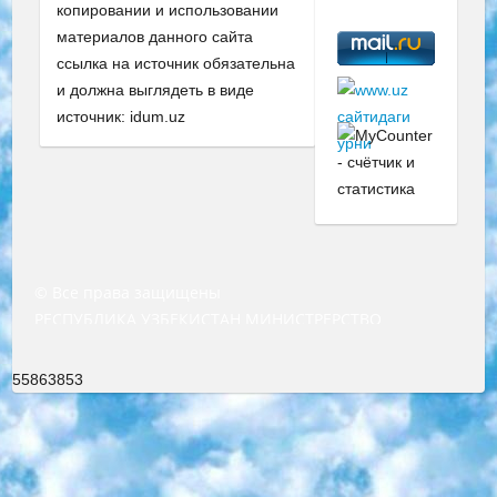
копировании и использовании
материалов данного сайта
ссылка на источник обязательна
и должна выглядеть в виде
источник: idum.uz
© Все права защищены
РЕСПУБЛИКА УЗБЕКИСТАН МИНИСТРЕРСТВО ДОШКОЛЬНОГО И ШКОЛЬНОГО ОБРАЗОВАНИЯ КОМАНДА в общеобразовательных учреждениях в 2023-2024 учебном году организация и проведение итоговой государственной аттестации обучающихся о Министра дошкольного и школьного образования Республики Узбекистан от 4 марта 2008 года (постановлением Минюста от 20 марта 2008 года № 1778 государственной регистрации) «Итоговое состояние учащихся общего среднего образования на основании положения об утверждении положения об аттестации общего среднего образования выпускной экзамен студентов в образовательных учреждениях в 2023-2024 учебном году В целях организации и прохождения аттестации приказываю: 1. Следующее: перечень предметов, по которым будет проводиться итоговая государственная аттестация и экзамен формы перевода согласно приложению 1; сертификаты международного образца, оценивающие уровень владения иностранными языками перечень согласно приложению 2; 2. Педагогический при специализированных образовательных учреждениях. научно-практический центр квалификации и международной оценки (Д.Давидова) 2024 г. До 25 марта: задания по предметам, по которым будет проводиться итоговая аттестация разработка и утверждение технических условий; итоговая аттестация на основании разработанного предметного задания разработка вопросов по предметам (устно и письменно), экзамен передача; общеобразовательные средние школы и специальные учебные заведения учащиеся выпускных классов школ и интернатов в агентской системе подготовка базы данных экзаменационных материалов и критериев оценки; перевод базы экзаменационных материалов на все языки обучения подать в Республиканский образовательный центр для изготовления; варианты экзаменов на основе разработанных контрольных материалов пусть будут поставлены задачи формирования. 3. Республиканский образовательный центр (Ш.Худайкулов) до 5 апреля 2024 года. до: база данных предоставленных экзаменационных материалов на все языки обучения перевод и экспертиза; для слепых, слабовидящих, глухих, слабослышащих и умственно отсталых детей учащиеся выпускных классов специализированных школ и школ-интернатов база данных экзаменационных материалов на всех преподаваемых языках подготовка критериев оценки; специализированные школы для умственно отсталых детей и технологии для учащихся выпускных классов школ-интернатов разработка соответствующих рекомендаций и критериев проведения ЕГЭ по естествознанию давать задания. 4. Педагогический при специализированных образовательных учреждениях. Научно-практический центр навыков и международной оценки (Д.Давидова), Республика образовательный центр (Худайкулов Ш.) итоговый государственный аттестационный экзамен ориентирован на творческое и логическое мышление при подготовке базы материалов учитывать введение заданий. 5. Следует отметить, что: сертификат государственного образца о знании общеобразовательного предмета и как минимум национальный уровень B1 по предметам на иностранных языках, указанным в Приложении 2. или международно признанный сертификат эквивалентного уровня студенты, изучающие определенный предмет, освобождаются от экзамена; по соответствующим предметам запланирована итоговая государственная аттестация за день до дня, путем жеребьевки Рабочей группой (в письменной форме по предметам, проводимым в форме) из числа сформированных вариантов выбрано 2 варианта; 2 выбранных варианта экзамена анонсированы на официальном сайте министерства и все выпускники по всей стране на основе этих вариантов проводит итоговую государственную аттестацию. 6. Государственное образование учащихся средних общеобразовательных учреждений. знания в соответствии с квалификационными требованиями, которые необходимо приобрести на основании стандартов итоговый (выпускной) контроль для 9 и 11 классов в целях тестирования Экзамены (далее – экзамены) состоят из предметов, перечисленных в приложении 1. будет сделано. 7. Экзамены пройдут с 26 мая по 15 июня 2024 г. (кроме науки физического воспитания). 8. Физическая для учащихся 9 классов общесредних образовательных учреждений. Экзамены по предмету «Образование, квалификация медицина» 1-6 мая 2024 года. сотрудники перевести под присмотр (с отклонениями в физическом или умственном развитии) специализированная школа для детей, школы-интернаты и со сколиозом школы-интернаты санаторного типа для больных детей исключены). 9. Он был слепым, слабовидящим и имел нарушения опорно-двигательного аппарата. экзамены в специализированных школах и интернатах для детей должны проводиться исходя из требований, предъявляемых к общеобразовательным учреждениям (физкультура кроме науки). 10. Специализированная школа для глухих и слабослышащих детей. и экзамены в интернатах и быть реализован в виде письменного теста по математике. 11. Специальность для умственно отсталых детей. Для 9 класса Родной язык и литературное письмо Государственный язык (язык обучения – узбекский). для неклассов) написано Математическое письмо Письменная/устная история Узбекистана Физическое воспитание практично Итоговый контроль Для 11 класса Написание родного языка и литературы (эссе) Математическое письмо Узбекский язык (обучение на узбекском языке) не посещающее общее среднее образование для учреждений)/Образовательное учреждение выбор письменный и устный Иностранный язык письменный/устный Письменная/устная история Узбекистана *По выбору студента:  Химия  Физика  Основы государственного права  География 10 бесплатных образовательных ресурсов - Мы составили подборку онлайн-проектов с интерактивными упражнениями, видеолекциями и статьями. Они помогут вам обрести новые и освежить старые знания бесплатно. 1. «ИНТУИТ» Старейшая образовательная площадка Рунета. Здесь вы найдёте сотни текстовых и видеокурсов на десятки различных тем — от программирования до психологии. Многие курсы подготовлены российскими университетами и крупными международными компаниями вроде Intel и Microsoft. Самостоятельное обучение бесплатное, но желающие могут оплатить услуги персональных наставников. 2. «Смартия» знакомит с актуальными профессиями и подсказывает, как им обучаться. Выбрав заинтересовавшую вас специальность — SMM-специалист, фотограф, веб-дизайнер или другую, — увидите список необходимых для неё умений. Чтобы вы могли освоить их самостоятельно, для каждого умения площадка отображает подборку ссылок на учебные материалы. Хотя «Смартия» ориентируется на русскоязычную аудиторию, часть контента всё же доступна только на английском. 3. «Лекторий Физтеха» Проект Московского физико-технического института (Физтеха). С его помощью вы можете смотреть онлайн серии лекций, записанные на видео в этом вузе. В числе доступных предметов — физика, биология, химия, информационные технологии и другие. К некоторым лекциям администрация ресурса прилагает готовые конспекты, которые можно скачивать в PDF-формате. 4. ITMOcourses Онлайн-площадка Санкт-Петербургского национального исследовательского университета информационных технологий, механики и оптики (ИТМО). Ресурс предоставляет свободный доступ к курсам, разработанным в этом вузе. Каталог материалов разбит на четыре категории: «Оптические системы и технологии», «Приборостроение и робототехника», «Информационные технологии» и «Биотехнологии». Курсы состоят из видеолекций, интерактивных демонстраций и заданий. 5. «КиберЛенинка» Электронная научная библиотека открытого доступа. Каталог площадки регулярно обрастает текстами статей из различных научных изданий. Сгруппированные по журналам и рубрикам публикации можно читать онлайн или скачивать целиком в PDF-формате. Проект нацелен на популяризацию науки за счёт открытого доступа к качественной информации. 6. «ПостНаука» На этом ресурсе публикуют подборки видеолекций, составленные экспертами из разных отраслей и объединённые общими темами. Среди них, к примеру, есть серии «Биоинформатика и геномика», «Культура средневековой Скандинавии» и Cinema Studies о теории кино. Каждая подборка лекций — логически связанная история, рассказанная экспертом от первого лица. Кроме того, на сайте появляются научно-образовательные статьи и тесты на разные темы. 7. «Newочём» Команда проекта «Newочём» отбирает самые интересные тексты из англоязычных СМИ и переводит те из них, за которые голосуют участники сообщества «ВКонтакте». По большей части это научно-популярные статьи. Редакторы придумывают лишь заголовки, в остальном содержание переводов соответствует оригиналам. Полные тексты можно читать прямо в социальной сети. 8. InternetUrok Онлайн-база материалов по основным дисциплинам школьной программы. Информация на сайте структурирована по классам, предметам и темам (урокам). Каждый урок состоит из видеолекций и конспектов. Есть также интерактивные тренажёры и тесты для закрепления пройденного материала. Даже если вы давно окончили школу, возможность повторить программу старших классов всегда может пригодиться. 9. Edutainme Ещё один ресурс об образовании. В отличие от Newtonew, как мне кажется, Edutainme больше ориентируется на представителей индустрии: педагогов, предпринимателей, разработчиков образовательных проектов. Но и любой, кто просто стремится к саморазвитию, найдёт на сайте много полезного и интересного для себя. Например, информацию о новых курсах и образовательных сервисах. 10. Newtonew Онлайн-медиа об образовании и обучении в широком смысле. Авторы Newtonew пишут об инструментах, заведениях, тактиках и стратегиях, которые помогают учить других и получать новые знания самостоятельно. На этой площадке вы найдёте новости, обзоры, аналитические мате
55863853