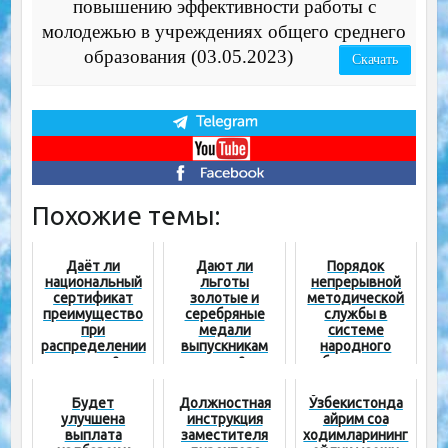
повышению эффективности работы с
молодежью в учреждениях общего среднего
образования (03.05.2023)
Скачать
Похожие темы:
Даёт ли
Дают ли
Порядок
национальный
льготы
непрерывной
сертификат
золотые и
методической
преимущество
серебряные
службы в
при
медали
системе
распределении
выпускникам
народного
уроков?
школ?
образования
Будет
Должностная
Ўзбекистонда
улучшена
инструкция
айрим соҳа
выплата
заместителя
ходимларининг