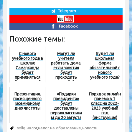
Похожие темы:
С нового
Могут ли
Будет ли
учебного года в
учителя
школьная
школах
работать дома,
форма
Самарканда
если занятия
обязательной с
будет
будут
нового
применяться
проходить
учебного года?
Cингапурский
онлайн?
опыт
Презентация,
«Подарки
Порядок онлайн
посвященного
президента»
приёма в 1
Всемирному
будут
класс на 2022-
дню чистоты
доставлены
2023 учебный
первоклассника
год
м до 20 августа
(инструкция)
soliq
,
налог
,
налог на образование
,
новости