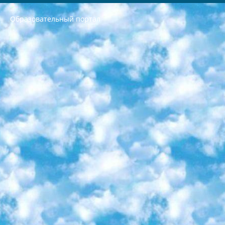
Образовательный портал
РЕСПУБЛИКА УЗБЕКИСТАН МИНИСТРЕРСТВО ДОШКОЛЬНОГО И ШКОЛЬНОГО ОБРАЗОВАНИЯ КОМАНДА в общеобразовательных учреждениях в 2023-2024 учебном году организация и проведение итоговой государственной аттестации обучающихся о Министра дошкольного и школьного образования Республики Узбекистан от 4 марта 2008 года (постановлением Минюста от 20 марта 2008 года № 1778 государственной регистрации) «Итоговое состояние учащихся общего среднего образования на основании положения об утверждении положения об аттестации общего среднего образования выпускной экзамен студентов в образовательных учреждениях в 2023-2024 учебном году В целях организации и прохождения аттестации приказываю: 1. Следующее: перечень предметов, по которым будет проводиться итоговая государственная аттестация и экзамен формы перевода согласно приложению 1; сертификаты международного образца, оценивающие уровень владения иностранными языками перечень согласно приложению 2; 2. Педагогический при специализированных образовательных учреждениях. научно-практический центр квалификации и международной оценки (Д.Давидова) 2024 г. До 25 марта: задания по предметам, по которым будет проводиться итоговая аттестация разработка и утверждение технических условий; итоговая аттестация на основании разработанного предметного задания разработка вопросов по предметам (устно и письменно), экзамен передача; общеобразовательные средние школы и специальные учебные заведения учащиеся выпускных классов школ и интернатов в агентской системе подготовка базы данных экзаменационных материалов и критериев оценки; перевод базы экзаменационных материалов на все языки обучения подать в Республиканский образовательный центр для изготовления; варианты экзаменов на основе разработанных контрольных материалов пусть будут поставлены задачи формирования. 3. Республиканский образовательный центр (Ш.Худайкулов) до 5 апреля 2024 года. до: база данных предоставленных экзаменационных материалов на все языки обучения перевод и экспертиза; для слепых, слабовидящих, глухих, слабослышащих и умственно отсталых детей учащиеся выпускных классов специализированных школ и школ-интернатов база данных экзаменационных материалов на всех преподаваемых языках подготовка критериев оценки; специализированные школы для умственно отсталых детей и технологии для учащихся выпускных классов школ-интернатов разработка соответствующих рекомендаций и критериев проведения ЕГЭ по естествознанию давать задания. 4. Педагогический при специализированных образовательных учреждениях. Научно-практический центр навыков и международной оценки (Д.Давидова), Республика образовательный центр (Худайкулов Ш.) итоговый государственный аттестационный экзамен ориентирован на творческое и логическое мышление при подготовке базы материалов учитывать введение заданий. 5. Следует отметить, что: сертификат государственного образца о знании общеобразовательного предмета и как минимум национальный уровень B1 по предметам на иностранных языках, указанным в Приложении 2. или международно признанный сертификат эквивалентного уровня студенты, изучающие определенный предмет, освобождаются от экзамена; по соответствующим предметам запланирована итоговая государственная аттестация за день до дня, путем жеребьевки Рабочей группой (в письменной форме по предметам, проводимым в форме) из числа сформированных вариантов выбрано 2 варианта; 2 выбранных варианта экзамена анонсированы на официальном сайте министерства и все выпускники по всей стране на основе этих вариантов проводит итоговую государственную аттестацию. 6. Государственное образование учащихся средних общеобразовательных учреждений. знания в соответствии с квалификационными требованиями, которые необходимо приобрести на основании стандартов итоговый (выпускной) контроль для 9 и 11 классов в целях тестирования Экзамены (далее – экзамены) состоят из предметов, перечисленных в приложении 1. будет сделано. 7. Экзамены пройдут с 26 мая по 15 июня 2024 г. (кроме науки физического воспитания). 8. Физическая для учащихся 9 классов общесредних образовательных учреждений. Экзамены по предмету «Образование, квалификация медицина» 1-6 мая 2024 года. сотрудники перевести под присмотр (с отклонениями в физическом или умственном развитии) специализированная школа для детей, школы-интернаты и со сколиозом школы-интернаты санаторного типа для больных детей исключены). 9. Он был слепым, слабовидящим и имел нарушения опорно-двигательного аппарата. экзамены в специализированных школах и интернатах для детей должны проводиться исходя из требований, предъявляемых к общеобразовательным учреждениям (физкультура кроме науки). 10. Специализированная школа для глухих и слабослышащих детей. и экзамены в интернатах и быть реализован в виде письменного теста по математике. 11. Специальность для умственно отсталых детей. Для 9 класса Родной язык и литературное письмо Государственный язык (язык обучения – узбекский). для неклассов) написано Математическое письмо Письменная/устная история Узбекистана Физическое воспитание практично Итоговый контроль Для 11 класса Написание родного языка и литературы (эссе) Математическое письмо Узбекский язык (обучение на узбекском языке) не посещающее общее среднее образование для учреждений)/Образовательное учреждение выбор письменный и устный Иностранный язык письменный/устный Письменная/устная история Узбекистана *По выбору студента:  Химия  Физика  Основы государственного права  География 10 бесплатных образовательных ресурсов - Мы составили подборку онлайн-проектов с интерактивными упражнениями, видеолекциями и статьями. Они помогут вам обрести новые и освежить старые знания бесплатно. 1. «ИНТУИТ» Старейшая образовательная площадка Рунета. Здесь вы найдёте сотни текстовых и видеокурсов на десятки различных тем — от программирования до психологии. Многие курсы подготовлены российскими университетами и крупными международными компаниями вроде Intel и Microsoft. Самостоятельное обучение бесплатное, но желающие могут оплатить услуги персональных наставников. 2. «Смартия» знакомит с актуальными профессиями и подсказывает, как им обучаться. Выбрав заинтересовавшую вас специальность — SMM-специалист, фотограф, веб-дизайнер или другую, — увидите список необходимых для неё умений. Чтобы вы могли освоить их самостоятельно, для каждого умения площадка отображает подборку ссылок на учебные материалы. Хотя «Смартия» ориентируется на русскоязычную аудиторию, часть контента всё же доступна только на английском. 3. «Лекторий Физтеха» Проект Московского физико-технического института (Физтеха). С его помощью вы можете смотреть онлайн серии лекций, записанные на видео в этом вузе. В числе доступных предметов — физика, биология, химия, информационные технологии и другие. К некоторым лекциям администрация ресурса прилагает готовые конспекты, которые можно скачивать в PDF-формате. 4. ITMOcourses Онлайн-площадка Санкт-Петербургского национального исследовательского университета информационных технологий, механики и оптики (ИТМО). Ресурс предоставляет свободный доступ к курсам, разработанным в этом вузе. Каталог материалов разбит на четыре категории: «Оптические системы и технологии», «Приборостроение и робототехника», «Информационные технологии» и «Биотехнологии». Курсы состоят из видеолекций, интерактивных демонстраций и заданий. 5. «КиберЛенинка» Электронная научная библиотека открытого доступа. Каталог площадки регулярно обрастает текстами статей из различных научных изданий. Сгруппированные по журналам и рубрикам публикации можно читать онлайн или скачивать целиком в PDF-формате. Проект нацелен на популяризацию науки за счёт открытого доступа к качественной информации. 6. «ПостНаука» На этом ресурсе публикуют подборки видеолекций, составленные экспертами из разных отраслей и объединённые общими темами. Среди них, к примеру, есть серии «Биоинформатика и геномика», «Культура средневековой Скандинавии» и Cinema Studies о теории кино. Каждая подборка лекций — логически связанная история, рассказанная экспертом от первого лица. Кроме того, на сайте появляются научно-образовательные статьи и тесты на разные темы. 7. «Newочём» Команда проекта «Newочём» отбирает самые интересные тексты из англоязычных СМИ и переводит те из них, за которые голосуют участники сообщества «ВКонтакте». По большей части это научно-популярные статьи. Редакторы придумывают лишь заголовки, в остальном содержание переводов соответствует оригиналам. Полные тексты можно читать прямо в социальной сети. 8. InternetUrok Онлайн-база материалов по основным дисциплинам школьной программы. Информация на сайте структурирована по классам, предметам и темам (урокам). Каждый урок состоит из видеолекций и конспектов. Есть также интерактивные тренажёры и тесты для закрепления пройденного материала. Даже если вы давно окончили школу, возможность повторить программу старших классов всегда может пригодиться. 9. Edutainme Ещё один ресурс об образовании. В отличие от Newtonew, как мне кажется, Edutainme больше ориентируется на представителей индустрии: педагогов, предпринимателей, разработчиков образовательных проектов. Но и любой, кто просто стремится к саморазвитию, найдёт на сайте много полезного и интересного для себя. Например, информацию о новых курсах и образовательных сервисах. 10. Newtonew Онлайн-медиа об образовании и обучении в широком смысле. Авторы Newtonew пишут об инструментах, заведениях, тактиках и стратегиях, которые помогают учить других и получать новые знания самостоятельно. На этой площадке вы найдёте новости, обзоры, аналитические мат