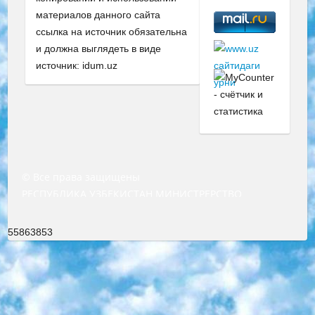
материалов данного сайта
ссылка на источник обязательна
и должна выглядеть в виде
источник: idum.uz
© Все права защищены
РЕСПУБЛИКА УЗБЕКИСТАН МИНИСТРЕРСТВО ДОШКОЛЬНОГО И ШКОЛЬНОГО ОБРАЗОВАНИЯ КОМАНДА в общеобразовательных учреждениях в 2023-2024 учебном году организация и проведение итоговой государственной аттестации обучающихся о Министра дошкольного и школьного образования Республики Узбекистан от 4 марта 2008 года (постановлением Минюста от 20 марта 2008 года № 1778 государственной регистрации) «Итоговое состояние учащихся общего среднего образования на основании положения об утверждении положения об аттестации общего среднего образования выпускной экзамен студентов в образовательных учреждениях в 2023-2024 учебном году В целях организации и прохождения аттестации приказываю: 1. Следующее: перечень предметов, по которым будет проводиться итоговая государственная аттестация и экзамен формы перевода согласно приложению 1; сертификаты международного образца, оценивающие уровень владения иностранными языками перечень согласно приложению 2; 2. Педагогический при специализированных образовательных учреждениях. научно-практический центр квалификации и международной оценки (Д.Давидова) 2024 г. До 25 марта: задания по предметам, по которым будет проводиться итоговая аттестация разработка и утверждение технических условий; итоговая аттестация на основании разработанного предметного задания разработка вопросов по предметам (устно и письменно), экзамен передача; общеобразовательные средние школы и специальные учебные заведения учащиеся выпускных классов школ и интернатов в агентской системе подготовка базы данных экзаменационных материалов и критериев оценки; перевод базы экзаменационных материалов на все языки обучения подать в Республиканский образовательный центр для изготовления; варианты экзаменов на основе разработанных контрольных материалов пусть будут поставлены задачи формирования. 3. Республиканский образовательный центр (Ш.Худайкулов) до 5 апреля 2024 года. до: база данных предоставленных экзаменационных материалов на все языки обучения перевод и экспертиза; для слепых, слабовидящих, глухих, слабослышащих и умственно отсталых детей учащиеся выпускных классов специализированных школ и школ-интернатов база данных экзаменационных материалов на всех преподаваемых языках подготовка критериев оценки; специализированные школы для умственно отсталых детей и технологии для учащихся выпускных классов школ-интернатов разработка соответствующих рекомендаций и критериев проведения ЕГЭ по естествознанию давать задания. 4. Педагогический при специализированных образовательных учреждениях. Научно-практический центр навыков и международной оценки (Д.Давидова), Республика образовательный центр (Худайкулов Ш.) итоговый государственный аттестационный экзамен ориентирован на творческое и логическое мышление при подготовке базы материалов учитывать введение заданий. 5. Следует отметить, что: сертификат государственного образца о знании общеобразовательного предмета и как минимум национальный уровень B1 по предметам на иностранных языках, указанным в Приложении 2. или международно признанный сертификат эквивалентного уровня студенты, изучающие определенный предмет, освобождаются от экзамена; по соответствующим предметам запланирована итоговая государственная аттестация за день до дня, путем жеребьевки Рабочей группой (в письменной форме по предметам, проводимым в форме) из числа сформированных вариантов выбрано 2 варианта; 2 выбранных варианта экзамена анонсированы на официальном сайте министерства и все выпускники по всей стране на основе этих вариантов проводит итоговую государственную аттестацию. 6. Государственное образование учащихся средних общеобразовательных учреждений. знания в соответствии с квалификационными требованиями, которые необходимо приобрести на основании стандартов итоговый (выпускной) контроль для 9 и 11 классов в целях тестирования Экзамены (далее – экзамены) состоят из предметов, перечисленных в приложении 1. будет сделано. 7. Экзамены пройдут с 26 мая по 15 июня 2024 г. (кроме науки физического воспитания). 8. Физическая для учащихся 9 классов общесредних образовательных учреждений. Экзамены по предмету «Образование, квалификация медицина» 1-6 мая 2024 года. сотрудники перевести под присмотр (с отклонениями в физическом или умственном развитии) специализированная школа для детей, школы-интернаты и со сколиозом школы-интернаты санаторного типа для больных детей исключены). 9. Он был слепым, слабовидящим и имел нарушения опорно-двигательного аппарата. экзамены в специализированных школах и интернатах для детей должны проводиться исходя из требований, предъявляемых к общеобразовательным учреждениям (физкультура кроме науки). 10. Специализированная школа для глухих и слабослышащих детей. и экзамены в интернатах и быть реализован в виде письменного теста по математике. 11. Специальность для умственно отсталых детей. Для 9 класса Родной язык и литературное письмо Государственный язык (язык обучения – узбекский). для неклассов) написано Математическое письмо Письменная/устная история Узбекистана Физическое воспитание практично Итоговый контроль Для 11 класса Написание родного языка и литературы (эссе) Математическое письмо Узбекский язык (обучение на узбекском языке) не посещающее общее среднее образование для учреждений)/Образовательное учреждение выбор письменный и устный Иностранный язык письменный/устный Письменная/устная история Узбекистана *По выбору студента:  Химия  Физика  Основы государственного права  География 10 бесплатных образовательных ресурсов - Мы составили подборку онлайн-проектов с интерактивными упражнениями, видеолекциями и статьями. Они помогут вам обрести новые и освежить старые знания бесплатно. 1. «ИНТУИТ» Старейшая образовательная площадка Рунета. Здесь вы найдёте сотни текстовых и видеокурсов на десятки различных тем — от программирования до психологии. Многие курсы подготовлены российскими университетами и крупными международными компаниями вроде Intel и Microsoft. Самостоятельное обучение бесплатное, но желающие могут оплатить услуги персональных наставников. 2. «Смартия» знакомит с актуальными профессиями и подсказывает, как им обучаться. Выбрав заинтересовавшую вас специальность — SMM-специалист, фотограф, веб-дизайнер или другую, — увидите список необходимых для неё умений. Чтобы вы могли освоить их самостоятельно, для каждого умения площадка отображает подборку ссылок на учебные материалы. Хотя «Смартия» ориентируется на русскоязычную аудиторию, часть контента всё же доступна только на английском. 3. «Лекторий Физтеха» Проект Московского физико-технического института (Физтеха). С его помощью вы можете смотреть онлайн серии лекций, записанные на видео в этом вузе. В числе доступных предметов — физика, биология, химия, информационные технологии и другие. К некоторым лекциям администрация ресурса прилагает готовые конспекты, которые можно скачивать в PDF-формате. 4. ITMOcourses Онлайн-площадка Санкт-Петербургского национального исследовательского университета информационных технологий, механики и оптики (ИТМО). Ресурс предоставляет свободный доступ к курсам, разработанным в этом вузе. Каталог материалов разбит на четыре категории: «Оптические системы и технологии», «Приборостроение и робототехника», «Информационные технологии» и «Биотехнологии». Курсы состоят из видеолекций, интерактивных демонстраций и заданий. 5. «КиберЛенинка» Электронная научная библиотека открытого доступа. Каталог площадки регулярно обрастает текстами статей из различных научных изданий. Сгруппированные по журналам и рубрикам публикации можно читать онлайн или скачивать целиком в PDF-формате. Проект нацелен на популяризацию науки за счёт открытого доступа к качественной информации. 6. «ПостНаука» На этом ресурсе публикуют подборки видеолекций, составленные экспертами из разных отраслей и объединённые общими темами. Среди них, к примеру, есть серии «Биоинформатика и геномика», «Культура средневековой Скандинавии» и Cinema Studies о теории кино. Каждая подборка лекций — логически связанная история, рассказанная экспертом от первого лица. Кроме того, на сайте появляются научно-образовательные статьи и тесты на разные темы. 7. «Newочём» Команда проекта «Newочём» отбирает самые интересные тексты из англоязычных СМИ и переводит те из них, за которые голосуют участники сообщества «ВКонтакте». По большей части это научно-популярные статьи. Редакторы придумывают лишь заголовки, в остальном содержание переводов соответствует оригиналам. Полные тексты можно читать прямо в социальной сети. 8. InternetUrok Онлайн-база материалов по основным дисциплинам школьной программы. Информация на сайте структурирована по классам, предметам и темам (урокам). Каждый урок состоит из видеолекций и конспектов. Есть также интерактивные тренажёры и тесты для закрепления пройденного материала. Даже если вы давно окончили школу, возможность повторить программу старших классов всегда может пригодиться. 9. Edutainme Ещё один ресурс об образовании. В отличие от Newtonew, как мне кажется, Edutainme больше ориентируется на представителей индустрии: педагогов, предпринимателей, разработчиков образовательных проектов. Но и любой, кто просто стремится к саморазвитию, найдёт на сайте много полезного и интересного для себя. Например, информацию о новых курсах и образовательных сервисах. 10. Newtonew Онлайн-медиа об образовании и обучении в широком смысле. Авторы Newtonew пишут об инструментах, заведениях, тактиках и стратегиях, которые помогают учить других и получать новые знания самостоятельно. На этой площадке вы найдёте новости, обзоры, аналитические мате
55863853