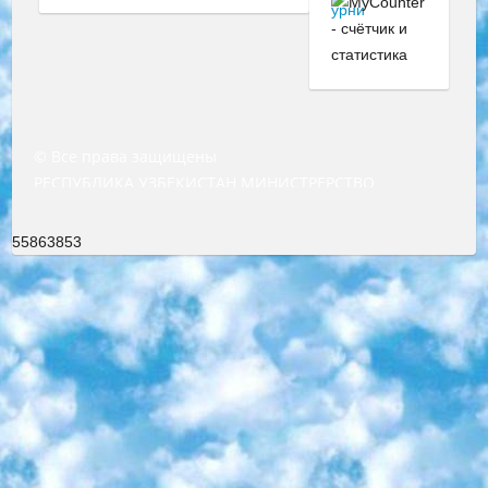
© Все права защищены
РЕСПУБЛИКА УЗБЕКИСТАН МИНИСТРЕРСТВО ДОШКОЛЬНОГО И ШКОЛЬНОГО ОБРАЗОВАНИЯ КОМАНДА в общеобразовательных учреждениях в 2023-2024 учебном году организация и проведение итоговой государственной аттестации обучающихся о Министра дошкольного и школьного образования Республики Узбекистан от 4 марта 2008 года (постановлением Минюста от 20 марта 2008 года № 1778 государственной регистрации) «Итоговое состояние учащихся общего среднего образования на основании положения об утверждении положения об аттестации общего среднего образования выпускной экзамен студентов в образовательных учреждениях в 2023-2024 учебном году В целях организации и прохождения аттестации приказываю: 1. Следующее: перечень предметов, по которым будет проводиться итоговая государственная аттестация и экзамен формы перевода согласно приложению 1; сертификаты международного образца, оценивающие уровень владения иностранными языками перечень согласно приложению 2; 2. Педагогический при специализированных образовательных учреждениях. научно-практический центр квалификации и международной оценки (Д.Давидова) 2024 г. До 25 марта: задания по предметам, по которым будет проводиться итоговая аттестация разработка и утверждение технических условий; итоговая аттестация на основании разработанного предметного задания разработка вопросов по предметам (устно и письменно), экзамен передача; общеобразовательные средние школы и специальные учебные заведения учащиеся выпускных классов школ и интернатов в агентской системе подготовка базы данных экзаменационных материалов и критериев оценки; перевод базы экзаменационных материалов на все языки обучения подать в Республиканский образовательный центр для изготовления; варианты экзаменов на основе разработанных контрольных материалов пусть будут поставлены задачи формирования. 3. Республиканский образовательный центр (Ш.Худайкулов) до 5 апреля 2024 года. до: база данных предоставленных экзаменационных материалов на все языки обучения перевод и экспертиза; для слепых, слабовидящих, глухих, слабослышащих и умственно отсталых детей учащиеся выпускных классов специализированных школ и школ-интернатов база данных экзаменационных материалов на всех преподаваемых языках подготовка критериев оценки; специализированные школы для умственно отсталых детей и технологии для учащихся выпускных классов школ-интернатов разработка соответствующих рекомендаций и критериев проведения ЕГЭ по естествознанию давать задания. 4. Педагогический при специализированных образовательных учреждениях. Научно-практический центр навыков и международной оценки (Д.Давидова), Республика образовательный центр (Худайкулов Ш.) итоговый государственный аттестационный экзамен ориентирован на творческое и логическое мышление при подготовке базы материалов учитывать введение заданий. 5. Следует отметить, что: сертификат государственного образца о знании общеобразовательного предмета и как минимум национальный уровень B1 по предметам на иностранных языках, указанным в Приложении 2. или международно признанный сертификат эквивалентного уровня студенты, изучающие определенный предмет, освобождаются от экзамена; по соответствующим предметам запланирована итоговая государственная аттестация за день до дня, путем жеребьевки Рабочей группой (в письменной форме по предметам, проводимым в форме) из числа сформированных вариантов выбрано 2 варианта; 2 выбранных варианта экзамена анонсированы на официальном сайте министерства и все выпускники по всей стране на основе этих вариантов проводит итоговую государственную аттестацию. 6. Государственное образование учащихся средних общеобразовательных учреждений. знания в соответствии с квалификационными требованиями, которые необходимо приобрести на основании стандартов итоговый (выпускной) контроль для 9 и 11 классов в целях тестирования Экзамены (далее – экзамены) состоят из предметов, перечисленных в приложении 1. будет сделано. 7. Экзамены пройдут с 26 мая по 15 июня 2024 г. (кроме науки физического воспитания). 8. Физическая для учащихся 9 классов общесредних образовательных учреждений. Экзамены по предмету «Образование, квалификация медицина» 1-6 мая 2024 года. сотрудники перевести под присмотр (с отклонениями в физическом или умственном развитии) специализированная школа для детей, школы-интернаты и со сколиозом школы-интернаты санаторного типа для больных детей исключены). 9. Он был слепым, слабовидящим и имел нарушения опорно-двигательного аппарата. экзамены в специализированных школах и интернатах для детей должны проводиться исходя из требований, предъявляемых к общеобразовательным учреждениям (физкультура кроме науки). 10. Специализированная школа для глухих и слабослышащих детей. и экзамены в интернатах и быть реализован в виде письменного теста по математике. 11. Специальность для умственно отсталых детей. Для 9 класса Родной язык и литературное письмо Государственный язык (язык обучения – узбекский). для неклассов) написано Математическое письмо Письменная/устная история Узбекистана Физическое воспитание практично Итоговый контроль Для 11 класса Написание родного языка и литературы (эссе) Математическое письмо Узбекский язык (обучение на узбекском языке) не посещающее общее среднее образование для учреждений)/Образовательное учреждение выбор письменный и устный Иностранный язык письменный/устный Письменная/устная история Узбекистана *По выбору студента:  Химия  Физика  Основы государственного права  География 10 бесплатных образовательных ресурсов - Мы составили подборку онлайн-проектов с интерактивными упражнениями, видеолекциями и статьями. Они помогут вам обрести новые и освежить старые знания бесплатно. 1. «ИНТУИТ» Старейшая образовательная площадка Рунета. Здесь вы найдёте сотни текстовых и видеокурсов на десятки различных тем — от программирования до психологии. Многие курсы подготовлены российскими университетами и крупными международными компаниями вроде Intel и Microsoft. Самостоятельное обучение бесплатное, но желающие могут оплатить услуги персональных наставников. 2. «Смартия» знакомит с актуальными профессиями и подсказывает, как им обучаться. Выбрав заинтересовавшую вас специальность — SMM-специалист, фотограф, веб-дизайнер или другую, — увидите список необходимых для неё умений. Чтобы вы могли освоить их самостоятельно, для каждого умения площадка отображает подборку ссылок на учебные материалы. Хотя «Смартия» ориентируется на русскоязычную аудиторию, часть контента всё же доступна только на английском. 3. «Лекторий Физтеха» Проект Московского физико-технического института (Физтеха). С его помощью вы можете смотреть онлайн серии лекций, записанные на видео в этом вузе. В числе доступных предметов — физика, биология, химия, информационные технологии и другие. К некоторым лекциям администрация ресурса прилагает готовые конспекты, которые можно скачивать в PDF-формате. 4. ITMOcourses Онлайн-площадка Санкт-Петербургского национального исследовательского университета информационных технологий, механики и оптики (ИТМО). Ресурс предоставляет свободный доступ к курсам, разработанным в этом вузе. Каталог материалов разбит на четыре категории: «Оптические системы и технологии», «Приборостроение и робототехника», «Информационные технологии» и «Биотехнологии». Курсы состоят из видеолекций, интерактивных демонстраций и заданий. 5. «КиберЛенинка» Электронная научная библиотека открытого доступа. Каталог площадки регулярно обрастает текстами статей из различных научных изданий. Сгруппированные по журналам и рубрикам публикации можно читать онлайн или скачивать целиком в PDF-формате. Проект нацелен на популяризацию науки за счёт открытого доступа к качественной информации. 6. «ПостНаука» На этом ресурсе публикуют подборки видеолекций, составленные экспертами из разных отраслей и объединённые общими темами. Среди них, к примеру, есть серии «Биоинформатика и геномика», «Культура средневековой Скандинавии» и Cinema Studies о теории кино. Каждая подборка лекций — логически связанная история, рассказанная экспертом от первого лица. Кроме того, на сайте появляются научно-образовательные статьи и тесты на разные темы. 7. «Newочём» Команда проекта «Newочём» отбирает самые интересные тексты из англоязычных СМИ и переводит те из них, за которые голосуют участники сообщества «ВКонтакте». По большей части это научно-популярные статьи. Редакторы придумывают лишь заголовки, в остальном содержание переводов соответствует оригиналам. Полные тексты можно читать прямо в социальной сети. 8. InternetUrok Онлайн-база материалов по основным дисциплинам школьной программы. Информация на сайте структурирована по классам, предметам и темам (урокам). Каждый урок состоит из видеолекций и конспектов. Есть также интерактивные тренажёры и тесты для закрепления пройденного материала. Даже если вы давно окончили школу, возможность повторить программу старших классов всегда может пригодиться. 9. Edutainme Ещё один ресурс об образовании. В отличие от Newtonew, как мне кажется, Edutainme больше ориентируется на представителей индустрии: педагогов, предпринимателей, разработчиков образовательных проектов. Но и любой, кто просто стремится к саморазвитию, найдёт на сайте много полезного и интересного для себя. Например, информацию о новых курсах и образовательных сервисах. 10. Newtonew Онлайн-медиа об образовании и обучении в широком смысле. Авторы Newtonew пишут об инструментах, заведениях, тактиках и стратегиях, которые помогают учить других и получать новые знания самостоятельно. На этой площадке вы найдёте новости, обзоры, аналитические мате
55863853