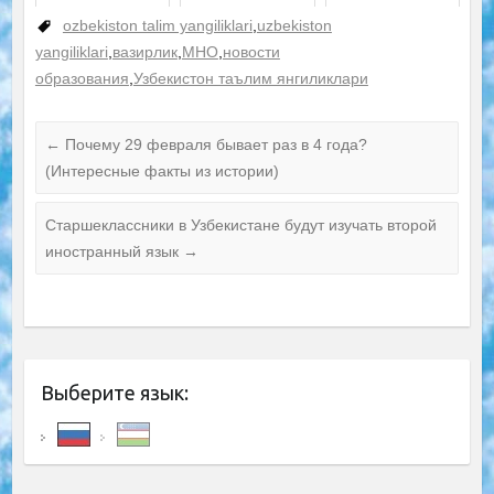
TOEFL
ozbekiston talim yangiliklari
,
uzbekiston
yangiliklari
,
вазирлик
,
МНО
,
новости
образования
,
Узбекистон таълим янгиликлари
←
Почему 29 февраля бывает раз в 4 года?
(Интересные факты из истории)
Старшеклассники в Узбекистане будут изучать второй
иностранный язык
→
Выберите язык: