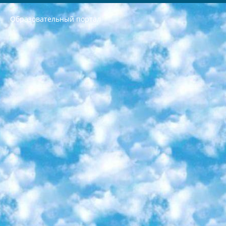
Образовательный портал
РЕСПУБЛИКА УЗБЕКИСТАН МИНИСТРЕРСТВО ДОШКОЛЬНОГО И ШКОЛЬНОГО ОБРАЗОВАНИЯ КОМАНДА в общеобразовательных учреждениях в 2023-2024 учебном году организация и проведение итоговой государственной аттестации обучающихся о Министра дошкольного и школьного образования Республики Узбекистан от 4 марта 2008 года (постановлением Минюста от 20 марта 2008 года № 1778 государственной регистрации) «Итоговое состояние учащихся общего среднего образования на основании положения об утверждении положения об аттестации общего среднего образования выпускной экзамен студентов в образовательных учреждениях в 2023-2024 учебном году В целях организации и прохождения аттестации приказываю: 1. Следующее: перечень предметов, по которым будет проводиться итоговая государственная аттестация и экзамен формы перевода согласно приложению 1; сертификаты международного образца, оценивающие уровень владения иностранными языками перечень согласно приложению 2; 2. Педагогический при специализированных образовательных учреждениях. научно-практический центр квалификации и международной оценки (Д.Давидова) 2024 г. До 25 марта: задания по предметам, по которым будет проводиться итоговая аттестация разработка и утверждение технических условий; итоговая аттестация на основании разработанного предметного задания разработка вопросов по предметам (устно и письменно), экзамен передача; общеобразовательные средние школы и специальные учебные заведения учащиеся выпускных классов школ и интернатов в агентской системе подготовка базы данных экзаменационных материалов и критериев оценки; перевод базы экзаменационных материалов на все языки обучения подать в Республиканский образовательный центр для изготовления; варианты экзаменов на основе разработанных контрольных материалов пусть будут поставлены задачи формирования. 3. Республиканский образовательный центр (Ш.Худайкулов) до 5 апреля 2024 года. до: база данных предоставленных экзаменационных материалов на все языки обучения перевод и экспертиза; для слепых, слабовидящих, глухих, слабослышащих и умственно отсталых детей учащиеся выпускных классов специализированных школ и школ-интернатов база данных экзаменационных материалов на всех преподаваемых языках подготовка критериев оценки; специализированные школы для умственно отсталых детей и технологии для учащихся выпускных классов школ-интернатов разработка соответствующих рекомендаций и критериев проведения ЕГЭ по естествознанию давать задания. 4. Педагогический при специализированных образовательных учреждениях. Научно-практический центр навыков и международной оценки (Д.Давидова), Республика образовательный центр (Худайкулов Ш.) итоговый государственный аттестационный экзамен ориентирован на творческое и логическое мышление при подготовке базы материалов учитывать введение заданий. 5. Следует отметить, что: сертификат государственного образца о знании общеобразовательного предмета и как минимум национальный уровень B1 по предметам на иностранных языках, указанным в Приложении 2. или международно признанный сертификат эквивалентного уровня студенты, изучающие определенный предмет, освобождаются от экзамена; по соответствующим предметам запланирована итоговая государственная аттестация за день до дня, путем жеребьевки Рабочей группой (в письменной форме по предметам, проводимым в форме) из числа сформированных вариантов выбрано 2 варианта; 2 выбранных варианта экзамена анонсированы на официальном сайте министерства и все выпускники по всей стране на основе этих вариантов проводит итоговую государственную аттестацию. 6. Государственное образование учащихся средних общеобразовательных учреждений. знания в соответствии с квалификационными требованиями, которые необходимо приобрести на основании стандартов итоговый (выпускной) контроль для 9 и 11 классов в целях тестирования Экзамены (далее – экзамены) состоят из предметов, перечисленных в приложении 1. будет сделано. 7. Экзамены пройдут с 26 мая по 15 июня 2024 г. (кроме науки физического воспитания). 8. Физическая для учащихся 9 классов общесредних образовательных учреждений. Экзамены по предмету «Образование, квалификация медицина» 1-6 мая 2024 года. сотрудники перевести под присмотр (с отклонениями в физическом или умственном развитии) специализированная школа для детей, школы-интернаты и со сколиозом школы-интернаты санаторного типа для больных детей исключены). 9. Он был слепым, слабовидящим и имел нарушения опорно-двигательного аппарата. экзамены в специализированных школах и интернатах для детей должны проводиться исходя из требований, предъявляемых к общеобразовательным учреждениям (физкультура кроме науки). 10. Специализированная школа для глухих и слабослышащих детей. и экзамены в интернатах и быть реализован в виде письменного теста по математике. 11. Специальность для умственно отсталых детей. Для 9 класса Родной язык и литературное письмо Государственный язык (язык обучения – узбекский). для неклассов) написано Математическое письмо Письменная/устная история Узбекистана Физическое воспитание практично Итоговый контроль Для 11 класса Написание родного языка и литературы (эссе) Математическое письмо Узбекский язык (обучение на узбекском языке) не посещающее общее среднее образование для учреждений)/Образовательное учреждение выбор письменный и устный Иностранный язык письменный/устный Письменная/устная история Узбекистана *По выбору студента:  Химия  Физика  Основы государственного права  География 10 бесплатных образовательных ресурсов - Мы составили подборку онлайн-проектов с интерактивными упражнениями, видеолекциями и статьями. Они помогут вам обрести новые и освежить старые знания бесплатно. 1. «ИНТУИТ» Старейшая образовательная площадка Рунета. Здесь вы найдёте сотни текстовых и видеокурсов на десятки различных тем — от программирования до психологии. Многие курсы подготовлены российскими университетами и крупными международными компаниями вроде Intel и Microsoft. Самостоятельное обучение бесплатное, но желающие могут оплатить услуги персональных наставников. 2. «Смартия» знакомит с актуальными профессиями и подсказывает, как им обучаться. Выбрав заинтересовавшую вас специальность — SMM-специалист, фотограф, веб-дизайнер или другую, — увидите список необходимых для неё умений. Чтобы вы могли освоить их самостоятельно, для каждого умения площадка отображает подборку ссылок на учебные материалы. Хотя «Смартия» ориентируется на русскоязычную аудиторию, часть контента всё же доступна только на английском. 3. «Лекторий Физтеха» Проект Московского физико-технического института (Физтеха). С его помощью вы можете смотреть онлайн серии лекций, записанные на видео в этом вузе. В числе доступных предметов — физика, биология, химия, информационные технологии и другие. К некоторым лекциям администрация ресурса прилагает готовые конспекты, которые можно скачивать в PDF-формате. 4. ITMOcourses Онлайн-площадка Санкт-Петербургского национального исследовательского университета информационных технологий, механики и оптики (ИТМО). Ресурс предоставляет свободный доступ к курсам, разработанным в этом вузе. Каталог материалов разбит на четыре категории: «Оптические системы и технологии», «Приборостроение и робототехника», «Информационные технологии» и «Биотехнологии». Курсы состоят из видеолекций, интерактивных демонстраций и заданий. 5. «КиберЛенинка» Электронная научная библиотека открытого доступа. Каталог площадки регулярно обрастает текстами статей из различных научных изданий. Сгруппированные по журналам и рубрикам публикации можно читать онлайн или скачивать целиком в PDF-формате. Проект нацелен на популяризацию науки за счёт открытого доступа к качественной информации. 6. «ПостНаука» На этом ресурсе публикуют подборки видеолекций, составленные экспертами из разных отраслей и объединённые общими темами. Среди них, к примеру, есть серии «Биоинформатика и геномика», «Культура средневековой Скандинавии» и Cinema Studies о теории кино. Каждая подборка лекций — логически связанная история, рассказанная экспертом от первого лица. Кроме того, на сайте появляются научно-образовательные статьи и тесты на разные темы. 7. «Newочём» Команда проекта «Newочём» отбирает самые интересные тексты из англоязычных СМИ и переводит те из них, за которые голосуют участники сообщества «ВКонтакте». По большей части это научно-популярные статьи. Редакторы придумывают лишь заголовки, в остальном содержание переводов соответствует оригиналам. Полные тексты можно читать прямо в социальной сети. 8. InternetUrok Онлайн-база материалов по основным дисциплинам школьной программы. Информация на сайте структурирована по классам, предметам и темам (урокам). Каждый урок состоит из видеолекций и конспектов. Есть также интерактивные тренажёры и тесты для закрепления пройденного материала. Даже если вы давно окончили школу, возможность повторить программу старших классов всегда может пригодиться. 9. Edutainme Ещё один ресурс об образовании. В отличие от Newtonew, как мне кажется, Edutainme больше ориентируется на представителей индустрии: педагогов, предпринимателей, разработчиков образовательных проектов. Но и любой, кто просто стремится к саморазвитию, найдёт на сайте много полезного и интересного для себя. Например, информацию о новых курсах и образовательных сервисах. 10. Newtonew Онлайн-медиа об образовании и обучении в широком смысле. Авторы Newtonew пишут об инструментах, заведениях, тактиках и стратегиях, которые помогают учить других и получать новые знания самостоятельно. На этой площадке вы найдёте новости, обзоры, аналитические мат