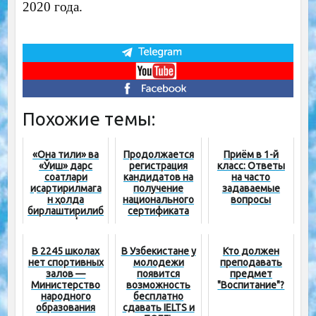
2020 года.
Похожие темы:
«Она тили» ва
Продолжается
Приём в 1-й
«Ўқиш» дарс
регистрация
класс: Ответы
соатлари
кандидатов на
на часто
қисқартирилмага
получение
задаваемые
н ҳолда
национального
вопросы
бирлаштирилиб
сертификата
, ягона фан
жорий этилади
В 2245 школах
В Узбекистане у
Кто должен
нет спортивных
молодежи
преподавать
залов —
появится
предмет
Министерство
возможность
"Воспитание"?
народного
бесплатно
образования
сдавать IELTS и