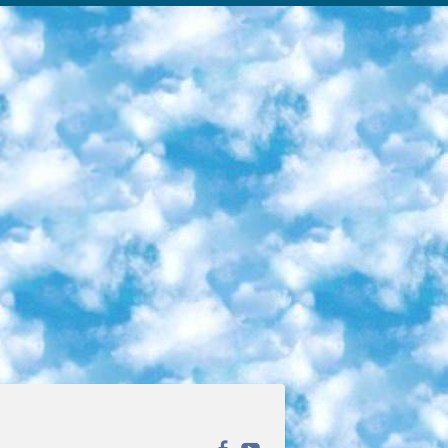
ека открытого доступа. Каталог площадки регулярно обрастает текстами статей из различных научных изданий. Сгруппированные по журналам и рубрикам публикации можно читать онлайн или скачивать целиком в PDF-формате. Проект нацелен на популяризацию науки за счёт открытого доступа к качественной информации. 6. «ПостНаука» На этом ресурсе публикуют подборки видеолекций, составленные экспертами из разных отраслей и объединённые общими темами. Среди них, к примеру, есть серии «Биоинформатика и геномика», «Культура средневековой Скандинавии» и Cinema Studies о теории кино. Каждая подборка лекций — логически связанная история, рассказанная экспертом от первого лица. Кроме того, на сайте появляются научно-образовательные статьи и тесты на разные темы. 7. «Newочём» Команда проекта «Newочём» отбирает самые интересные тексты из англоязычных СМИ и переводит те из них, за которые голосуют участники сообщества «ВКонтакте». По большей части это научно-популярные статьи. Редакторы придумывают лишь заголовки, в остальном содержание переводов соответствует оригиналам. Полные тексты можно читать прямо в социальной сети. 8. InternetUrok Онлайн-база материалов по основным дисциплинам школьной программы. Информация на сайте структурирована по классам, предметам и темам (урокам). Каждый урок состоит из видеолекций и конспектов. Есть также интерактивные тренажёры и тесты для закрепления пройденного материала. Даже если вы давно окончили школу, возможность повторить программу старших классов всегда может пригодиться. 9. Edutainme Ещё один ресурс об образовании. В отличие от Newtonew, как мне кажется, Edutainme больше ориентируется на представителей индустрии: педагогов, предпринимателей, разработчиков образовательных проектов. Но и любой, кто просто стремится к саморазвитию, найдёт на сайте много полезного и интересного для себя. Например, информацию о новых курсах и образовательных сервисах. 10. Newtonew Онлайн-медиа об образовании и обучении в широком смысле. Авторы Newtonew пишут об инструментах, заведениях, тактиках и стратегиях, которые помогают учить других и получать новые знания самостоятельно. На этой площадке вы найдёте новости, обзоры, аналитические мат