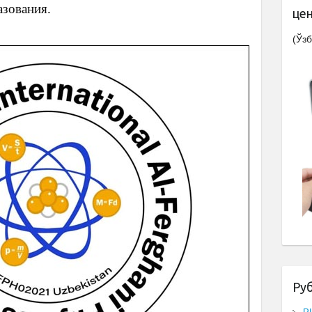
азования.
це
(Ўзб
Ру