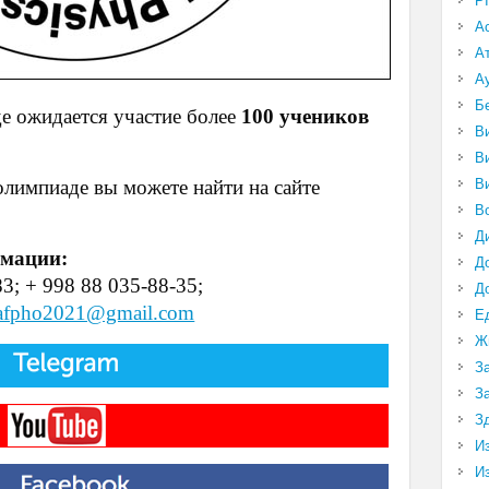
P
А
А
А
Б
 ожидается участие более
100 учеников
В
В
В
импиаде вы можете найти на сайте
В
Д
рмации:
Д
3; + 998 88 035-88-35;
Д
afpho2021@gmail.com
Е
Ж
З
З
З
И
И