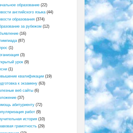
ачальное образование
(22)
овости английского языка
(44)
овости образования
(374)
бразование за рубежом
(12)
бъявление
(16)
лимпиада
(87)
прос
(1)
рганизация
(3)
ткрытый урок
(9)
есни
(1)
овышение квалификации
(19)
одготовка к экзамену
(63)
олезные веб сайты
(6)
оложение
(37)
омощь абитуриенту
(72)
опуляризация работ
(9)
оучительная история
(10)
равовая грамотность
(29)