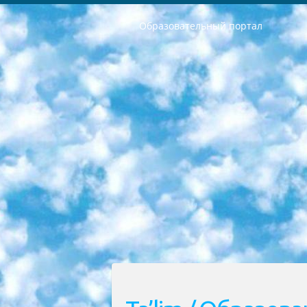
Образовательный портал
РЕСПУБЛИКА УЗБЕКИСТАН МИНИСТРЕРСТВО ДОШКОЛЬНОГО И ШКОЛЬНОГО ОБРАЗОВАНИЯ КОМАНДА в общеобразовательных учреждениях в 2023-2024 учебном году организация и проведение итоговой государственной аттестации обучающихся о Министра дошкольного и школьного образования Республики Узбекистан от 4 марта 2008 года (постановлением Минюста от 20 марта 2008 года № 1778 государственной регистрации) «Итоговое состояние учащихся общего среднего образования на основании положения об утверждении положения об аттестации общего среднего образования выпускной экзамен студентов в образовательных учреждениях в 2023-2024 учебном году В целях организации и прохождения аттестации приказываю: 1. Следующее: перечень предметов, по которым будет проводиться итоговая государственная аттестация и экзамен формы перевода согласно приложению 1; сертификаты международного образца, оценивающие уровень владения иностранными языками перечень согласно приложению 2; 2. Педагогический при специализированных образовательных учреждениях. научно-практический центр квалификации и международной оценки (Д.Давидова) 2024 г. До 25 марта: задания по предметам, по которым будет проводиться итоговая аттестация разработка и утверждение технических условий; итоговая аттестация на основании разработанного предметного задания разработка вопросов по предметам (устно и письменно), экзамен передача; общеобразовательные средние школы и специальные учебные заведения учащиеся выпускных классов школ и интернатов в агентской системе подготовка базы данных экзаменационных материалов и критериев оценки; перевод базы экзаменационных материалов на все языки обучения подать в Республиканский образовательный центр для изготовления; варианты экзаменов на основе разработанных контрольных материалов пусть будут поставлены задачи формирования. 3. Республиканский образовательный центр (Ш.Худайкулов) до 5 апреля 2024 года. до: база данных предоставленных экзаменационных материалов на все языки обучения перевод и экспертиза; для слепых, слабовидящих, глухих, слабослышащих и умственно отсталых детей учащиеся выпускных классов специализированных школ и школ-интернатов база данных экзаменационных материалов на всех преподаваемых языках подготовка критериев оценки; специализированные школы для умственно отсталых детей и технологии для учащихся выпускных классов школ-интернатов разработка соответствующих рекомендаций и критериев проведения ЕГЭ по естествознанию давать задания. 4. Педагогический при специализированных образовательных учреждениях. Научно-практический центр навыков и международной оценки (Д.Давидова), Республи