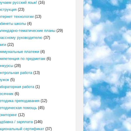
зучаем русский язык!
(16)
нструкция
(23)
нтернет технологии
(13)
абинеты школы
(4)
алендарно-тематические планы
(29)
лассному руководителю
(37)
ниги
(22)
оммунальные платежи
(4)
омпетенция по предметам
(6)
онкурсы
(28)
онтрольная работа
(13)
ружок
(5)
абораторная работа
(1)
есячник
(6)
етодика преподавания
(12)
етодическая помощь
(45)
ониторинг
(12)
адбавка / зарплата
(146)
ациональный сертификат
(37)