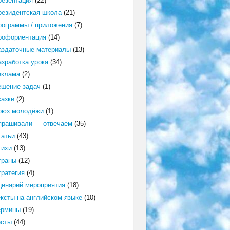
резентация
(22)
резидентская школа
(21)
рограммы / приложения
(7)
рофориентация
(14)
аздаточные материалы
(13)
азработка урока
(34)
еклама
(2)
ешение задач
(1)
казки
(2)
оюз молодёжи
(1)
прашивали — отвечаем
(35)
татьи
(43)
тихи
(13)
траны
(12)
тратегия
(4)
ценарий мероприятия
(18)
ексты на английском языке
(10)
ермины
(19)
есты
(44)