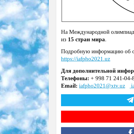
На Международной олимпиаде
из
15 стран мира
.
Подробную информацию об ол
https://iafpho2021.uz
Для дополнительной инфо
Телефоны:
+ 998 71 241-04-8
Email:
iafpho2021@xtv.uz
i