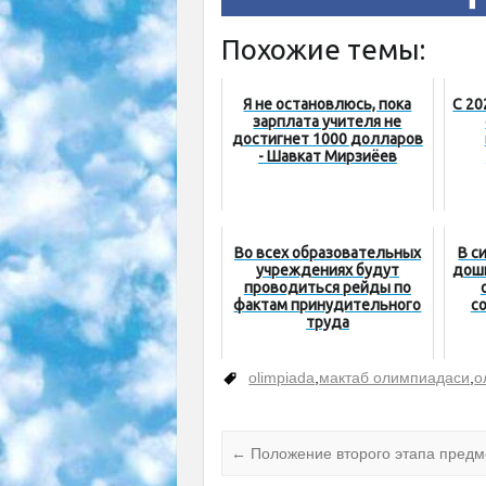
Похожие темы:
Я не остановлюсь, пока
С 20
зарплата учителя не
достигнет 1000 долларов
- Шавкат Мирзиёев
Во всех образовательных
В с
учреждениях будут
дош
проводиться рейды по
фактам принудительного
с
труда
olimpiada
,
мактаб олимпиадаси
,
о
←
Положение второго этапа пред