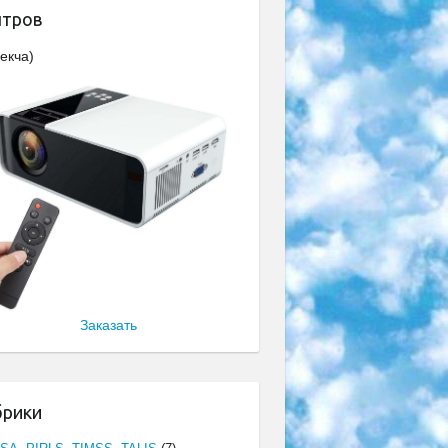
нтров
екча)
Заказать
брики