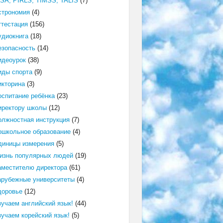
ISA, PIRLS, TIMSS, TALIS
(7)
строномия
(4)
ттестация
(156)
удиокнига
(18)
езопасность
(14)
идеоурок
(38)
иды спорта
(9)
икторина
(3)
оспитание ребёнка
(23)
иректору школы
(12)
олжностная инструкция
(7)
ошкольное образование
(4)
диницы измерения
(5)
изнь популярных людей
(19)
аместителю директора
(61)
арубежные университеты
(4)
доровье
(12)
зучаем английский язык!
(44)
зучаем корейский язык!
(5)