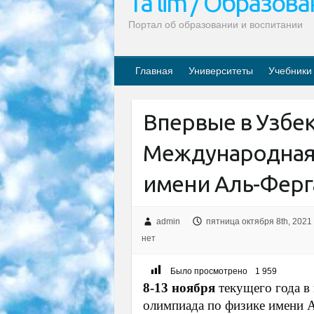
Ta’lim / Образов
Портал об образовании и воспитании
Главная
Университеты
Учебники
Впервые в Узбе
Международная
имени Аль-Ферг
admin
пятница октября 8th, 2021
нет
Было просмотрено
1 959
8-13 ноября
текущего года в
олимпиада по физике имени 