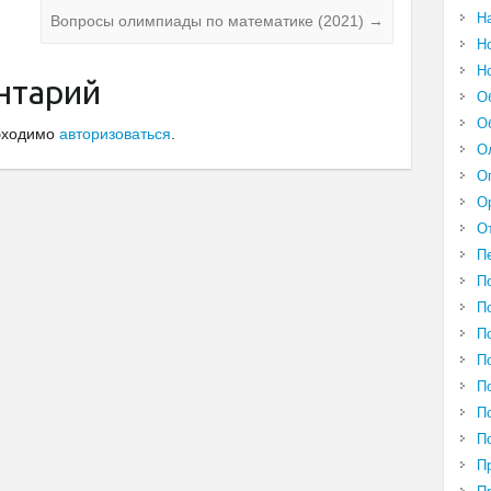
Н
Вопросы олимпиады по математике (2021)
→
Н
Н
нтарий
О
О
обходимо
авторизоваться
.
О
О
О
О
П
П
П
П
П
П
П
П
П