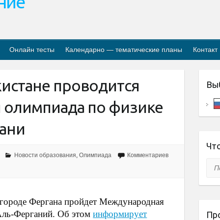
ание
Онлайн тесты
Календарно — тематические планы
Контакт
кистане проводится
Вы
 олимпиада по физике
ани
Что
Новости образования
,
Олимпиада
Комментариев
Пои
 городе Фергана пройдет Международная
Аль-Ферганий. Об этом
информирует
Пр