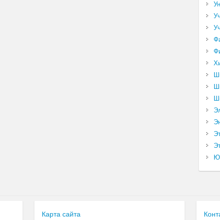
У
У
У
Ф
Ф
Х
Ш
Ш
Ш
Э
Э
Э
Эт
Ю
Карта сайта
Конт