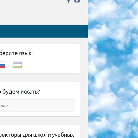
берите язык:
 будем искать?
ск
оекторы для школ и учебных