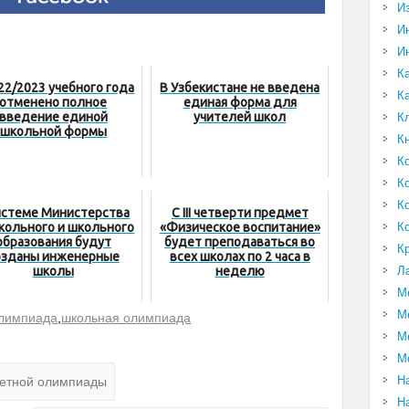
И
И
И
К
22/2023 учебного года
В Узбекистане не введена
К
отменено полное
единая форма для
введение единой
учителей школ
К
школьной формы
К
К
К
К
истеме Министерства
С III четверти предмет
К
кольного и школьного
«Физическое воспитание»
образования будут
будет преподаваться во
К
озданы инженерные
всех школах по 2 часа в
Л
школы
неделю
М
М
лимпиада
,
школьная олимпиада
М
М
Н
метной олимпиады
Н