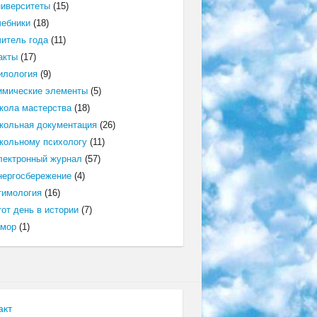
ниверситеты
(15)
чебники
(18)
читель года
(11)
акты
(17)
илология
(9)
имические элементы
(5)
кола мастерства
(18)
кольная документация
(26)
кольному психологу
(11)
лектронный журнал
(57)
нергосбережение
(4)
тимология
(16)
от день в истории
(7)
мор
(1)
акт