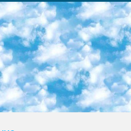
ка образовательный центр (Худайкулов Ш.) итоговый государственный аттестационный экзамен ориентирован на творческое и логическое мышление при подготовке базы материалов учитывать введение заданий. 5. Следует отметить, что: сертификат государственного образца о знании общеобразовательного предмета и как минимум национальный уровень B1 по предметам на иностранных языках, указанным в Приложении 2. или международно признанный сертификат эквивалентного уровня студенты, изучающие определенный предмет, освобождаются от экзамена; по соответствующим предметам запланирована итоговая государственная аттестация за день до дня, путем жеребьевки Рабочей группой (в письменной форме по предметам, проводимым в форме) из числа сформированных вариантов выбрано 2 варианта; 2 выбранных варианта экзамена анонсированы на официальном сайте министерства и все выпускники по всей стране на основе этих вариантов проводит итоговую государственную аттестацию. 6. Государственное образование учащихся средних общеобразовательных учреждений. знания в соответствии с квалификационными требованиями, которые необходимо приобрести на основании стандартов итоговый (выпускной) контроль для 9 и 11 классов в целях тестирования Экзамены (далее – экзамены) состоят из предметов, перечисленных в приложении 1. будет сделано. 7. Экзамены пройдут с 26 мая по 15 июня 2024 г. (кроме науки физического воспитания). 8. Физическая для учащихся 9 классов общесредних образовательных учреждений. Экзамены по предмету «Образование, квалификация медицина» 1-6 мая 2024 года. сотрудники перевести под присмотр (с отклонениями в физическом или умственном развитии) специализированная школа для детей, школы-интернаты и со сколиозом школы-интернаты санаторного типа для больных детей исключены). 9. Он был слепым, слабовидящим и имел нарушения опорно-двигательного аппарата. экзамены в специализированных школах и интернатах для детей должны проводиться исходя из требований, предъявляемых к общеобразовательным учреждениям (физкультура кроме науки). 10. Специализированная школа для глухих и слабослышащих детей. и экзамены в интернатах и быть реализован в виде письменного теста по математике. 11. Специальность для умственно отсталых детей. Для 9 класса Родной язык и литературное письмо Государственный язык (язык обучения – узбекский). для неклассов) написано Математическое письмо Письменная/устная история Узбекистана Физическое воспитание практично Итоговый контроль Для 11 класса Написание родного языка и литературы (эссе) Математическое письмо Узбекский язык (обучение на узбекском языке) не посещающее общее среднее образование для учреждений)/Образовательное учреждение выбор письменный и устный Иностранный язык письменный/устный Письменная/устная история Узбекистана *По выбору студента:  Химия  Физика  Основы государственного права  География 10 бесплатных образовательных ресурсов - Мы составили подборку онлайн-проектов с интерактивными упражнениями, видеолекциями и статьями. Они помогут вам обрести новые и освежить старые знания бесплатно. 1. «ИНТУИТ» Старейшая образовательная площадка Рунета. Здесь вы найдёте сотни текстовых и видеокурсов на десятки различных тем — от программирования до психологии. Многие курсы подготовлены российскими университетами и крупными международными компаниями вроде Intel и Microsoft. Самостоятельное обучение бесплатное, но желающие могут оплатить услуги персональных наставников. 2. «Смартия» знакомит с актуальными профессиями и подсказывает, как им обучаться. Выбрав заинтересовавшую вас специальность — SMM-специалист, фотограф, веб-дизайнер или другую, — увидите список необходимых для неё умений. Чтобы вы могли освоить их самостоятельно, для каждого умения площадка отображает подборку ссылок на учебные материалы. Хотя «Смартия» ориентируется на русскоязычную аудиторию, часть контента всё же доступна только на английском. 3. «Лекторий Физтеха» Проект Московского физико-технического института (Физтеха). С его помощью вы можете смотреть онлайн серии лекций, записанные на видео в этом вузе. В числе доступных предметов — физика, биология, химия, информационные технологии и другие. К некоторым лекциям администрация ресурса прилагает готовые конспекты, которые можно скачивать в PDF-формате. 4. ITMOcourses Онлайн-площадка Санкт-Петербургского национального исследовательского университета информационных технологий, механики и оптики (ИТМО). Ресурс предоставляет свободный доступ к курсам, разработанным в этом вузе. Каталог материалов разбит на четыре категории: «Оптические системы и технологии», «Приборостроение и робототехника», «Информационные технологии» и «Биотехнологии». Курсы состоят из видеолекций, интерактивных демонстраций и заданий. 5. «КиберЛенинка» Электронная научная библиот