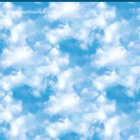
Образовательный портал
РЕСПУБЛИКА УЗБЕКИСТАН МИНИСТРЕРСТВО ДОШКОЛЬНОГО И ШКОЛЬНОГО ОБРАЗОВАНИЯ КОМАНДА в общеобразовательных учреждениях в 2023-2024 учебном году организация и проведение итоговой государственной аттестации обучающихся о Министра дошкольного и школьного образования Республики Узбекистан от 4 марта 2008 года (постановлением Минюста от 20 марта 2008 года № 1778 государственной регистрации) «Итоговое состояние учащихся общего среднего образования на основании положения об утверждении положения об аттестации общего среднего образования выпускной экзамен студентов в образовательных учреждениях в 2023-2024 учебном году В целях организации и прохождения аттестации приказываю: 1. Следующее: перечень предметов, по которым будет проводиться итоговая государственная аттестация и экзамен формы перевода согласно приложению 1; сертификаты международного образца, оценивающие уровень владения иностранными языками перечень согласно приложению 2; 2. Педагогический при специализированных образовательных учреждениях. научно-практический центр квалификации и международной оценки (Д.Давидова) 2024 г. До 25 марта: задания по предметам, по которым будет проводиться итоговая аттестация разработка и утверждение технических условий; итоговая аттестация на основании разработанного предметного задания разработка вопросов по предметам (устно и письменно), экзамен передача; общеобразовательные средние школы и специальные учебные заведения учащиеся выпускных классов школ и интернатов в агентской системе подготовка базы данных экзаменационных материалов и критериев оценки; перевод базы экзаменационных материалов на все языки обучения подать в Республиканский образовательный центр для изготовления; варианты экзаменов на основе разработанных контрольных материалов пусть будут поставлены задачи формирования. 3. Республиканский образовательный центр (Ш.Худайкулов) до 5 апреля 2024 года. до: база данных предоставленных экзаменационных материалов на все языки обучения перевод и экспертиза; для слепых, слабовидящих, глухих, слабослышащих и умственно отсталых детей учащиеся выпускных классов специализированных школ и школ-интернатов база данных экзаменационных материалов на всех преподаваемых языках подготовка критериев оценки; специализированные школы для умственно отсталых детей и технологии для учащихся выпускных классов школ-интернатов разработка соответствующих рекомендаций и критериев проведения ЕГЭ по естествознанию давать задания. 4. Педагогический при специализированных образовательных учреждениях. Научно-практический центр навыков и международной оценки (Д.Давидова), Республика образовательный центр (Худайкулов Ш.) итоговый государственный аттестационный экзамен ориентирован на творческое и логическое мышление при подготовке базы материалов учитывать введение заданий. 5. Следует отметить, что: сертификат государственного образца о знании общеобразовательного предмета и как минимум национальный уровень B1 по предметам на иностранных языках, указанным в Приложении 2. или международно признанный сертификат эквивалентного уровня студенты, изучающие определенный предмет, освобождаются от экзамена; по соответствующим предметам запланирована итоговая государственная аттестация за день до дня, путем жеребьевки Рабочей группой (в письменной форме по предметам, проводимым в форме) из числа сформированных вариантов выбрано 2 варианта; 2 выбранных варианта экзамена анонсированы на официальном сайте министерства и все выпускники по всей стране на основе этих вариантов проводит итоговую государственную аттестацию. 6. Государственное образование учащихся средних общеобразовательных учреждений. знания в соответствии с квалификационными требованиями, которые необходимо приобрести на основании стандартов итоговый (выпускной) контроль для 9 и 11 классов в целях тестирования Экзамены (далее – экзамены) состоят из предметов, перечисленных в приложении 1. будет сделано. 7. Экзамены пройдут с 26 мая по 15 июня 2024 г. (кроме науки физического воспитания). 8. Физическая для учащихся 9 классов общесредних образовательных учреждений. Экзамены по предмету «Образование, квалификация медицина» 1-6 мая 2024 года. сотрудники перевести под присмотр (с отклонениями в физическом или умственном развитии) специализированная школа для детей, школы-интернаты и со сколиозом школы-интернаты санаторного типа для больных детей исключены). 9. Он был слепым, слабовидящим и имел нарушения опорно-двигательного аппарата. экзамены в специализированных школах и интернатах для детей должны проводиться исходя из требований, предъявляемых к общеобразовательным учреждениям (физкультура кроме науки). 10. Специализированная школа для глухих и слабослышащих детей. и экзамены в интернатах и быть реализован в виде письменного теста по математике. 11. Специальность для умственно отсталых детей. Для 9 класса Родной язык и литературное письмо Государственный язык (язык обучения – узбекский). для неклассов) написано Математическое письмо Письменная/устная история Узбекистана Физическое воспитание практично Итоговый контроль Для 11 класса Написание родного языка и литературы (эссе) Математическое письмо Узбекский язык (обучение на узбекском языке) не посещающее общее среднее образование для учреждений)/Образовательное учреждение выбор письменный и устный Иностранный язык письменный/устный Письменная/устная история Узбекистана *По выбору студента:  Химия  Физика  Основы государственного права  География 10 бесплатных образовательных ресурсов - Мы составили подборку онлайн-проектов с интерактивными упражнениями, видеолекциями и статьями. Они помогут вам обрести новые и освежить старые знания бесплатно. 1. «ИНТУИТ» Старейшая образовательная площадка Рунета. Здесь вы найдёте сотни текстовых и видеокурсов на десятки различных тем — от программирования до психологии. Многие курсы подготовлены российскими университетами и крупными международными компаниями вроде Intel и Microsoft. Самостоятельное обучение бесплатное, но желающие могут оплатить услуги персональных наставников. 2. «Смартия» знакомит с актуальными профессиями и подсказывает, как им обучаться. Выбрав заинтересовавшую вас специальность — SMM-специалист, фотограф, веб-дизайнер или другую, — увидите список необходимых для неё умений. Чтобы вы могли освоить их самостоятельно, для каждого умения площадка отображает подборку ссылок на учебные материалы. Хотя «Смартия» ориентируется на русскоязычную аудиторию, часть контента всё же доступна только на английском. 3. «Лекторий Физтеха» Проект Московского физико-технического института (Физтеха). С его помощью вы можете смотреть онлайн серии лекций, записанные на видео в этом вузе. В числе доступных предметов — физика, биология, химия, информационные технологии и другие. К некоторым лекциям администрация ресурса прилагает готовые конспекты, которые можно скачивать в PDF-формате. 4. ITMOcourses Онлайн-площадка Санкт-Петербургского национального исследовательского университета информационных технологий, механики и оптики (ИТМО). Ресурс предоставляет свободный доступ к курсам, разработанным в этом вузе. Каталог материалов разбит на четыре категории: «Оптические системы и технологии», «Приборостроение и робототехника», «Информационные технологии» и «Биотехнологии». Курсы состоят из видеолекций, интерактивных демонстраций и заданий. 5. «КиберЛенинка» Электронная научная библиотека открытого доступа. Каталог площадки регулярно обрастает текстами статей из различных научных изданий. Сгруппированные по журналам и рубрикам публикации можно читать онлайн или скачивать целиком в PDF-формате. Проект нацелен на популяризацию науки за счёт открытого доступа к качественной информации. 6. «ПостНаука» На этом ресурсе публикуют подборки видеолекций, составленные экспертами из разных отраслей и объединённые общими темами. Среди них, к примеру, есть серии «Биоинформатика и геномика», «Культура средневековой Скандинавии» и Cinema Studies о теории кино. Каждая подборка лекций — логически связанная история, рассказанная экспертом от первого лица. Кроме того, на сайте появляются научно-образовательные статьи и тесты на разные темы. 7. «Newочём» Команда проекта «Newочём» отбирает самые интересные тексты из англоязычных СМИ и переводит те из них, за которые голосуют участники сообщества «ВКонтакте». По большей части это научно-популярные статьи. Редакторы придумывают лишь заголовки, в остальном содержание переводов соответствует оригиналам. Полные тексты можно читать прямо в социальной сети. 8. InternetUrok Онлайн-база материалов по основным дисциплинам школьной программы. Информация на сайте структурирована по классам, предметам и темам (урокам). Каждый урок состоит из видеолекций и конспектов. Есть также интерактивные тренажёры и тесты для закрепления пройденного материала. Даже если вы давно окончили школу, возможность повторить программу старших классов всегда может пригодиться. 9. Edutainme Ещё один ресурс об образовании. В отличие от Newtonew, как мне кажется, Edutainme больше ориентируется на представителей индустрии: педагогов, предпринимателей, разработчиков образовательных проектов. Но и любой, кто просто стремится к саморазвитию, найдёт на сайте много полезного и интересного для себя. Например, информацию о новых курсах и образовательных сервисах. 10. Newtonew Онлайн-медиа об образовании и обучении в широком смысле. Авторы Newtonew пишут об инструментах, заведениях, тактиках и стратегиях, которые помогают учить других и получать новые знания самостоятельно. На этой площадке вы найдёте новости, обзоры, аналитические мат