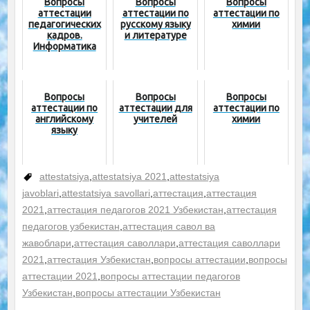
Вопросы
Вопросы
Вопросы
аттестации
аттестации по
аттестации по
педагогических
русскому языку
химии
кадров.
и литературе
Информатика
Вопросы
Вопросы
Вопросы
аттестации по
аттестации для
аттестации по
английскому
учителей
химии
языку
attestatsiya
,
attestatsiya 2021
,
attestatsiya
javoblari
,
attestatsiya savollari
,
аттестация
,
аттестация
2021
,
аттестация педагогов 2021 Узбекистан
,
аттестация
педагогов узбекистан
,
аттестация савол ва
жавоблари
,
аттестация саволлари
,
аттестация саволлари
2021
,
аттестация Узбекистан
,
вопросы аттестации
,
вопросы
аттестации 2021
,
вопросы аттестации педагогов
Узбекистан
,
вопросы аттестации Узбекистан