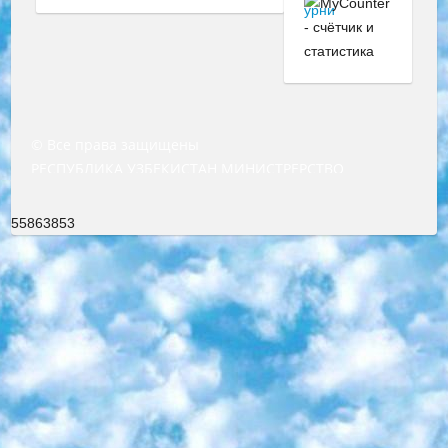
© Все права защищены
РЕСПУБЛИКА УЗБЕКИСТАН МИНИСТРЕРСТВО ДОШКОЛЬНОГО И ШКОЛЬНОГО ОБРАЗОВАНИЯ КОМАНДА в общеобразовательных учреждениях в 2023-2024 учебном году организация и проведение итоговой государственной аттестации обучающихся о Министра дошкольного и школьного образования Республики Узбекистан от 4 марта 2008 года (постановлением Минюста от 20 марта 2008 года № 1778 государственной регистрации) «Итоговое состояние учащихся общего среднего образования на основании положения об утверждении положения об аттестации общего среднего образования выпускной экзамен студентов в образовательных учреждениях в 2023-2024 учебном году В целях организации и прохождения аттестации приказываю: 1. Следующее: перечень предметов, по которым будет проводиться итоговая государственная аттестация и экзамен формы перевода согласно приложению 1; сертификаты международного образца, оценивающие уровень владения иностранными языками перечень согласно приложению 2; 2. Педагогический при специализированных образовательных учреждениях. научно-практический центр квалификации и международной оценки (Д.Давидова) 2024 г. До 25 марта: задания по предметам, по которым будет проводиться итоговая аттестация разработка и утверждение технических условий; итоговая аттестация на основании разработанного предметного задания разработка вопросов по предметам (устно и письменно), экзамен передача; общеобразовательные средние школы и специальные учебные заведения учащиеся выпускных классов школ и интернатов в агентской системе подготовка базы данных экзаменационных материалов и критериев оценки; перевод базы экзаменационных материалов на все языки обучения подать в Республиканский образовательный центр для изготовления; варианты экзаменов на основе разработанных контрольных материалов пусть будут поставлены задачи формирования. 3. Республиканский образовательный центр (Ш.Худайкулов) до 5 апреля 2024 года. до: база данных предоставленных экзаменационных материалов на все языки обучения перевод и экспертиза; для слепых, слабовидящих, глухих, слабослышащих и умственно отсталых детей учащиеся выпускных классов специализированных школ и школ-интернатов база данных экзаменационных материалов на всех преподаваемых языках подготовка критериев оценки; специализированные школы для умственно отсталых детей и технологии для учащихся выпускных классов школ-интернатов разработка соответствующих рекомендаций и критериев проведения ЕГЭ по естествознанию давать задания. 4. Педагогический при специализированных образовательных учреждениях. Научно-практический центр навыков и международной оценки (Д.Давидова), Республика образовательный центр (Худайкулов Ш.) итоговый государственный аттестационный экзамен ориентирован на творческое и логическое мышление при подготовке базы материалов учитывать введение заданий. 5. Следует отметить, что: сертификат государственного образца о знании общеобразовательного предмета и как минимум национальный уровень B1 по предметам на иностранных языках, указанным в Приложении 2. или международно признанный сертификат эквивалентного уровня студенты, изучающие определенный предмет, освобождаются от экзамена; по соответствующим предметам запланирована итоговая государственная аттестация за день до дня, путем жеребьевки Рабочей группой (в письменной форме по предметам, проводимым в форме) из числа сформированных вариантов выбрано 2 варианта; 2 выбранных варианта экзамена анонсированы на официальном сайте министерства и все выпускники по всей стране на основе этих вариантов проводит итоговую государственную аттестацию. 6. Государственное образование учащихся средних общеобразовательных учреждений. знания в соответствии с квалификационными требованиями, которые необходимо приобрести на основании стандартов итоговый (выпускной) контроль для 9 и 11 классов в целях тестирования Экзамены (далее – экзамены) состоят из предметов, перечисленных в приложении 1. будет сделано. 7. Экзамены пройдут с 26 мая по 15 июня 2024 г. (кроме науки физического воспитания). 8. Физическая для учащихся 9 классов общесредних образовательных учреждений. Экзамены по предмету «Образование, квалификация медицина» 1-6 мая 2024 года. сотрудники перевести под присмотр (с отклонениями в физическом или умственном развитии) специализированная школа для детей, школы-интернаты и со сколиозом школы-интернаты санаторного типа для больных детей исключены). 9. Он был слепым, слабовидящим и имел нарушения опорно-двигательного аппарата. экзамены в специализированных школах и интернатах для детей должны проводиться исходя из требований, предъявляемых к общеобразовательным учреждениям (физкультура кроме науки). 10. Специализированная школа для глухих и слабослышащих детей. и экзамены в интернатах и быть реализован в виде письменного теста по математике. 11. Специальность для умственно отсталых детей. Для 9 класса Родной язык и литературное письмо Государственный язык (язык обучения – узбекский). для неклассов) написано Математическое письмо Письменная/устная история Узбекистана Физическое воспитание практично Итоговый контроль Для 11 класса Написание родного языка и литературы (эссе) Математическое письмо Узбекский язык (обучение на узбекском языке) не посещающее общее среднее образование для учреждений)/Образовательное учреждение выбор письменный и устный Иностранный язык письменный/устный Письменная/устная история Узбекистана *По выбору студента:  Химия  Физика  Основы государственного права  География 10 бесплатных образовательных ресурсов - Мы составили подборку онлайн-проектов с интерактивными упражнениями, видеолекциями и статьями. Они помогут вам обрести новые и освежить старые знания бесплатно. 1. «ИНТУИТ» Старейшая образовательная площадка Рунета. Здесь вы найдёте сотни текстовых и видеокурсов на десятки различных тем — от программирования до психологии. Многие курсы подготовлены российскими университетами и крупными международными компаниями вроде Intel и Microsoft. Самостоятельное обучение бесплатное, но желающие могут оплатить услуги персональных наставников. 2. «Смартия» знакомит с актуальными профессиями и подсказывает, как им обучаться. Выбрав заинтересовавшую вас специальность — SMM-специалист, фотограф, веб-дизайнер или другую, — увидите список необходимых для неё умений. Чтобы вы могли освоить их самостоятельно, для каждого умения площадка отображает подборку ссылок на учебные материалы. Хотя «Смартия» ориентируется на русскоязычную аудиторию, часть контента всё же доступна только на английском. 3. «Лекторий Физтеха» Проект Московского физико-технического института (Физтеха). С его помощью вы можете смотреть онлайн серии лекций, записанные на видео в этом вузе. В числе доступных предметов — физика, биология, химия, информационные технологии и другие. К некоторым лекциям администрация ресурса прилагает готовые конспекты, которые можно скачивать в PDF-формате. 4. ITMOcourses Онлайн-площадка Санкт-Петербургского национального исследовательского университета информационных технологий, механики и оптики (ИТМО). Ресурс предоставляет свободный доступ к курсам, разработанным в этом вузе. Каталог материалов разбит на четыре категории: «Оптические системы и технологии», «Приборостроение и робототехника», «Информационные технологии» и «Биотехнологии». Курсы состоят из видеолекций, интерактивных демонстраций и заданий. 5. «КиберЛенинка» Электронная научная библиотека открытого доступа. Каталог площадки регулярно обрастает текстами статей из различных научных изданий. Сгруппированные по журналам и рубрикам публикации можно читать онлайн или скачивать целиком в PDF-формате. Проект нацелен на популяризацию науки за счёт открытого доступа к качественной информации. 6. «ПостНаука» На этом ресурсе публикуют подборки видеолекций, составленные экспертами из разных отраслей и объединённые общими темами. Среди них, к примеру, есть серии «Биоинформатика и геномика», «Культура средневековой Скандинавии» и Cinema Studies о теории кино. Каждая подборка лекций — логически связанная история, рассказанная экспертом от первого лица. Кроме того, на сайте появляются научно-образовательные статьи и тесты на разные темы. 7. «Newочём» Команда проекта «Newочём» отбирает самые интересные тексты из англоязычных СМИ и переводит те из них, за которые голосуют участники сообщества «ВКонтакте». По большей части это научно-популярные статьи. Редакторы придумывают лишь заголовки, в остальном содержание переводов соответствует оригиналам. Полные тексты можно читать прямо в социальной сети. 8. InternetUrok Онлайн-база материалов по основным дисциплинам школьной программы. Информация на сайте структурирована по классам, предметам и темам (урокам). Каждый урок состоит из видеолекций и конспектов. Есть также интерактивные тренажёры и тесты для закрепления пройденного материала. Даже если вы давно окончили школу, возможность повторить программу старших классов всегда может пригодиться. 9. Edutainme Ещё один ресурс об образовании. В отличие от Newtonew, как мне кажется, Edutainme больше ориентируется на представителей индустрии: педагогов, предпринимателей, разработчиков образовательных проектов. Но и любой, кто просто стремится к саморазвитию, найдёт на сайте много полезного и интересного для себя. Например, информацию о новых курсах и образовательных сервисах. 10. Newtonew Онлайн-медиа об образовании и обучении в широком смысле. Авторы Newtonew пишут об инструментах, заведениях, тактиках и стратегиях, которые помогают учить других и получать новые знания самостоятельно. На этой площадке вы найдёте новости, обзоры, аналитические мате
55863853