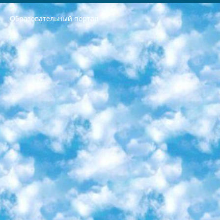
Образовательный портал
РЕСПУБЛИКА УЗБЕКИСТАН МИНИСТРЕРСТВО ДОШКОЛЬНОГО И ШКОЛЬНОГО ОБРАЗОВАНИЯ КОМАНДА в общеобразовательных учреждениях в 2023-2024 учебном году организация и проведение итоговой государственной аттестации обучающихся о Министра дошкольного и школьного образования Республики Узбекистан от 4 марта 2008 года (постановлением Минюста от 20 марта 2008 года № 1778 государственной регистрации) «Итоговое состояние учащихся общего среднего образования на основании положения об утверждении положения об аттестации общего среднего образования выпускной экзамен студентов в образовательных учреждениях в 2023-2024 учебном году В целях организации и прохождения аттестации приказываю: 1. Следующее: перечень предметов, по которым будет проводиться итоговая государственная аттестация и экзамен формы перевода согласно приложению 1; сертификаты международного образца, оценивающие уровень владения иностранными языками перечень согласно приложению 2; 2. Педагогический при специализированных образовательных учреждениях. научно-практический центр квалификации и международной оценки (Д.Давидова) 2024 г. До 25 марта: задания по предметам, по которым будет проводиться итоговая аттестация разработка и утверждение технических условий; итоговая аттестация на основании разработанного предметного задания разработка вопросов по предметам (устно и письменно), экзамен передача; общеобразовательные средние школы и специальные учебные заведения учащиеся выпускных классов школ и интернатов в агентской системе подготовка базы данных экзаменационных материалов и критериев оценки; перевод базы экзаменационных материалов на все языки обучения подать в Республиканский образовательный центр для изготовления; варианты экзаменов на основе разработанных контрольных материалов пусть будут поставлены задачи формирования. 3. Республиканский образовательный центр (Ш.Худайкулов) до 5 апреля 2024 года. до: база данных предоставленных экзаменационных материалов на все языки обучения перевод и экспертиза; для слепых, слабовидящих, глухих, слабослышащих и умственно отсталых детей учащиеся выпускных классов специализированных школ и школ-интернатов база данных экзаменационных материалов на всех преподаваемых языках подготовка критериев оценки; специализированные школы для умственно отсталых детей и технологии для учащихся выпускных классов школ-интернатов разработка соответствующих рекомендаций и критериев проведения ЕГЭ по естествознанию давать задания. 4. Педагогический при специализированных образовательных учреждениях. Научно-практический центр навыков и международной оценки (Д.Давидова), Республика образовательный центр (Худайкулов Ш.) итоговый государственный аттестационный экзамен ориентирован на творческое и логическое мышление при подготовке базы материалов учитывать введение заданий. 5. Следует отметить, что: сертификат государственного образца о знании общеобразовательного предмета и как минимум национальный уровень B1 по предметам на иностранных языках, указанным в Приложении 2. или международно признанный сертификат эквивалентного уровня студенты, изучающие определенный предмет, освобождаются от экзамена; по соответствующим предметам запланирована итоговая государственная аттестация за день до дня, путем жеребьевки Рабочей группой (в письменной форме по предметам, проводимым в форме) из числа сформированных вариантов выбрано 2 варианта; 2 выбранных варианта экзамена анонсированы на официальном сайте министерства и все выпускники по всей стране на основе этих вариантов проводит итоговую государственную аттестацию. 6. Государственное образование учащихся средних общеобразовательных учреждений. знания в соответствии с квалификационными требованиями, которые необходимо приобрести на основании стандартов итоговый (выпускной) контроль для 9 и 11 классов в целях тестирования Экзамены (далее – экзамены) состоят из предметов, перечисленных в приложении 1. будет сделано. 7. Экзамены пройдут с 26 мая по 15 июня 2024 г. (кроме науки физического воспитания). 8. Физическая для учащихся 9 классов общесредних образовательных учреждений. Экзамены по предмету «Образование, квалификация медицина» 1-6 мая 2024 года. сотрудники перевести под присмотр (с отклонениями в физическом или умственном развитии) специализированная школа для детей, школы-интернаты и со сколиозом школы-интернаты санаторного типа для больных детей исключены). 9. Он был слепым, слабовидящим и имел нарушения опорно-двигательного аппарата. экзамены в специализированных школах и интернатах для детей должны проводиться исходя из требований, предъявляемых к общеобразовательным учреждениям (физкультура кроме науки). 10. Специализированная школа для глухих и слабослышащих детей. и экзамены в интернатах и быть реализован в виде письменного теста по математике. 11. Специальность для умственно отсталых детей. Для 9 класса Родной язык и литературное письмо Государственный язык (язык обучения – узбекский). для неклассов) написано Математическое письмо Письменная/устная история Узбекистана Физическое воспитание практично Итоговый контроль Для 11 класса Написание родного языка и литературы (эссе) Математическое письмо Узбекский язык (обучение на узбекском языке) не посещающее общее среднее образование для учреждений)/Образовательное учреждение выбор письменный и устный Иностранный язык письменный/устный Письменная/устная история Узбекистана *По выбору студента:  Химия  Физика  Основы государственного права  География 10 бесплатных образовательных ресурсов - Мы составили подборку онлайн-проектов с интерактивными упражнениями, видеолекциями и статьями. Они помогут вам обрести новые и освежить старые знания бесплатно. 1. «ИНТУИТ» Старейшая образовательная площадка Рунета. Здесь вы найдёте сотни текстовых и видеокурсов на десятки различных тем — от программирования до психологии. Многие курсы подготовлены российскими университетами и крупными международными компаниями вроде Intel и Microsoft. Самостоятельное обучение бесплатное, но желающие могут оплатить услуги персональных наставников. 2. «Смартия» знакомит с актуальными профессиями и подсказывает, как им обучаться. Выбрав заинтересовавшую вас специальность — SMM-специалист, фотограф, веб-дизайнер или другую, — увидите список необходимых для неё умений. Чтобы вы могли освоить их самостоятельно, для каждого умения площадка отображает подборку ссылок на учебные материалы. Хотя «Смартия» ориентируется на русскоязычную аудиторию, часть контента всё же доступна только на английском. 3. «Лекторий Физтеха» Проект Московского физико-технического института (Физтеха). С его помощью вы можете смотреть онлайн серии лекций, записанные на видео в этом вузе. В числе доступных предметов — физика, биология, химия, информационные технологии и другие. К некоторым лекциям администрация ресурса прилагает готовые конспекты, которые можно скачивать в PDF-формате. 4. ITMOcourses Онлайн-площадка Санкт-Петербургского национального исследовательского университета информационных технологий, механики и оптики (ИТМО). Ресурс предоставляет свободный доступ к курсам, разработанным в этом вузе. Каталог материалов разбит на четыре категории: «Оптические системы и технологии», «Приборостроение и робототехника», «Информационные технологии» и «Биотехнологии». Курсы состоят из видеолекций, интерактивных демонстраций и заданий. 5. «КиберЛенинка» Электронная научная библиотека открытого доступа. Каталог площадки регулярно обрастает текстами статей из различных научных изданий. Сгруппированные по журналам и рубрикам публикации можно читать онлайн или скачивать целиком в PDF-формате. Проект нацелен на популяризацию науки за счёт открытого доступа к качественной информации. 6. «ПостНаука» На этом ресурсе публикуют подборки видеолекций, составленные экспертами из разных отраслей и объединённые общими темами. Среди них, к примеру, есть серии «Биоинформатика и геномика», «Культура средневековой Скандинавии» и Cinema Studies о теории кино. Каждая подборка лекций — логически связанная история, рассказанная экспертом от первого лица. Кроме того, на сайте появляются научно-образовательные статьи и тесты на разные темы. 7. «Newочём» Команда проекта «Newочём» отбирает самые интересные тексты из англоязычных СМИ и переводит те из них, за которые голосуют участники сообщества «ВКонтакте». По большей части это научно-популярные статьи. Редакторы придумывают лишь заголовки, в остальном содержание переводов соответствует оригиналам. Полные тексты можно читать прямо в социальной сети. 8. InternetUrok Онлайн-база материалов по основным дисциплинам школьной программы. Информация на сайте структурирована по классам, предметам и темам (урокам). Каждый урок состоит из видеолекций и конспектов. Есть также интерактивные тренажёры и тесты для закрепления пройденного материала. Даже если вы давно окончили школу, возможность повторить программу старших классов всегда может пригодиться. 9. Edutainme Ещё один ресурс об образовании. В отличие от Newtonew, как мне кажется, Edutainme больше ориентируется на представителей индустрии: педагогов, предпринимателей, разработчиков образовательных проектов. Но и любой, кто просто стремится к саморазвитию, найдёт на сайте много полезного и интересного для себя. Например, информацию о новых курсах и образовательных сервисах. 10. Newtonew Онлайн-медиа об образовании и обучении в широком смысле. Авторы Newtonew пишут об инструментах, заведениях, тактиках и стратегиях, которые помогают учить других и получать новые знания самостоятельно. На этой площадке вы найдёте новости, обзоры, аналитические мат