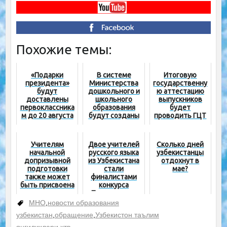
Похожие темы:
«Подарки
В системе
Итоговую
президента»
Министерства
государственну
будут
дошкольного и
ю аттестацию
доставлены
школьного
выпускников
первоклассника
образования
будет
м до 20 августа
будут созданы
проводить ГЦТ
инженерные
– проект
школы
постановления
Учителям
Двое учителей
Сколько дней
начальной
русского языка
узбекистанцы
допризывной
из Узбекистана
отдохнут в
подготовки
стали
мае?
также может
финалистами
быть присвоена
конкурса
категория
«Преподавание
без границ»
МНО
,
новости образования
узбекистан
,
обращение
,
Узбекистон таълим
янгиликлари
,
хтв