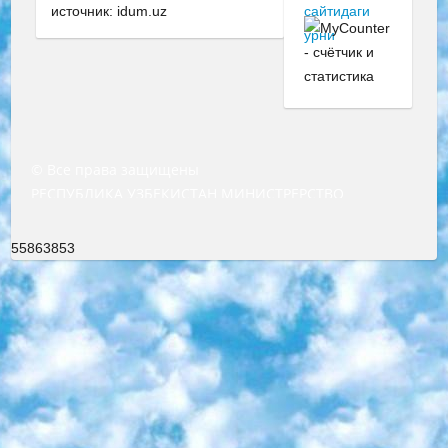
источник: idum.uz
© Все права защищены
РЕСПУБЛИКА УЗБЕКИСТАН МИНИСТРЕРСТВО ДОШКОЛЬНОГО И ШКОЛЬНОГО ОБРАЗОВАНИЯ КОМАНДА в общеобразовательных учреждениях в 2023-2024 учебном году организация и проведение итоговой государственной аттестации обучающихся о Министра дошкольного и школьного образования Республики Узбекистан от 4 марта 2008 года (постановлением Минюста от 20 марта 2008 года № 1778 государственной регистрации) «Итоговое состояние учащихся общего среднего образования на основании положения об утверждении положения об аттестации общего среднего образования выпускной экзамен студентов в образовательных учреждениях в 2023-2024 учебном году В целях организации и прохождения аттестации приказываю: 1. Следующее: перечень предметов, по которым будет проводиться итоговая государственная аттестация и экзамен формы перевода согласно приложению 1; сертификаты международного образца, оценивающие уровень владения иностранными языками перечень согласно приложению 2; 2. Педагогический при специализированных образовательных учреждениях. научно-практический центр квалификации и международной оценки (Д.Давидова) 2024 г. До 25 марта: задания по предметам, по которым будет проводиться итоговая аттестация разработка и утверждение технических условий; итоговая аттестация на основании разработанного предметного задания разработка вопросов по предметам (устно и письменно), экзамен передача; общеобразовательные средние школы и специальные учебные заведения учащиеся выпускных классов школ и интернатов в агентской системе подготовка базы данных экзаменационных материалов и критериев оценки; перевод базы экзаменационных материалов на все языки обучения подать в Республиканский образовательный центр для изготовления; варианты экзаменов на основе разработанных контрольных материалов пусть будут поставлены задачи формирования. 3. Республиканский образовательный центр (Ш.Худайкулов) до 5 апреля 2024 года. до: база данных предоставленных экзаменационных материалов на все языки обучения перевод и экспертиза; для слепых, слабовидящих, глухих, слабослышащих и умственно отсталых детей учащиеся выпускных классов специализированных школ и школ-интернатов база данных экзаменационных материалов на всех преподаваемых языках подготовка критериев оценки; специализированные школы для умственно отсталых детей и технологии для учащихся выпускных классов школ-интернатов разработка соответствующих рекомендаций и критериев проведения ЕГЭ по естествознанию давать задания. 4. Педагогический при специализированных образовательных учреждениях. Научно-практический центр навыков и международной оценки (Д.Давидова), Республика образовательный центр (Худайкулов Ш.) итоговый государственный аттестационный экзамен ориентирован на творческое и логическое мышление при подготовке базы материалов учитывать введение заданий. 5. Следует отметить, что: сертификат государственного образца о знании общеобразовательного предмета и как минимум национальный уровень B1 по предметам на иностранных языках, указанным в Приложении 2. или международно признанный сертификат эквивалентного уровня студенты, изучающие определенный предмет, освобождаются от экзамена; по соответствующим предметам запланирована итоговая государственная аттестация за день до дня, путем жеребьевки Рабочей группой (в письменной форме по предметам, проводимым в форме) из числа сформированных вариантов выбрано 2 варианта; 2 выбранных варианта экзамена анонсированы на официальном сайте министерства и все выпускники по всей стране на основе этих вариантов проводит итоговую государственную аттестацию. 6. Государственное образование учащихся средних общеобразовательных учреждений. знания в соответствии с квалификационными требованиями, которые необходимо приобрести на основании стандартов итоговый (выпускной) контроль для 9 и 11 классов в целях тестирования Экзамены (далее – экзамены) состоят из предметов, перечисленных в приложении 1. будет сделано. 7. Экзамены пройдут с 26 мая по 15 июня 2024 г. (кроме науки физического воспитания). 8. Физическая для учащихся 9 классов общесредних образовательных учреждений. Экзамены по предмету «Образование, квалификация медицина» 1-6 мая 2024 года. сотрудники перевести под присмотр (с отклонениями в физическом или умственном развитии) специализированная школа для детей, школы-интернаты и со сколиозом школы-интернаты санаторного типа для больных детей исключены). 9. Он был слепым, слабовидящим и имел нарушения опорно-двигательного аппарата. экзамены в специализированных школах и интернатах для детей должны проводиться исходя из требований, предъявляемых к общеобразовательным учреждениям (физкультура кроме науки). 10. Специализированная школа для глухих и слабослышащих детей. и экзамены в интернатах и быть реализован в виде письменного теста по математике. 11. Специальность для умственно отсталых детей. Для 9 класса Родной язык и литературное письмо Государственный язык (язык обучения – узбекский). для неклассов) написано Математическое письмо Письменная/устная история Узбекистана Физическое воспитание практично Итоговый контроль Для 11 класса Написание родного языка и литературы (эссе) Математическое письмо Узбекский язык (обучение на узбекском языке) не посещающее общее среднее образование для учреждений)/Образовательное учреждение выбор письменный и устный Иностранный язык письменный/устный Письменная/устная история Узбекистана *По выбору студента:  Химия  Физика  Основы государственного права  География 10 бесплатных образовательных ресурсов - Мы составили подборку онлайн-проектов с интерактивными упражнениями, видеолекциями и статьями. Они помогут вам обрести новые и освежить старые знания бесплатно. 1. «ИНТУИТ» Старейшая образовательная площадка Рунета. Здесь вы найдёте сотни текстовых и видеокурсов на десятки различных тем — от программирования до психологии. Многие курсы подготовлены российскими университетами и крупными международными компаниями вроде Intel и Microsoft. Самостоятельное обучение бесплатное, но желающие могут оплатить услуги персональных наставников. 2. «Смартия» знакомит с актуальными профессиями и подсказывает, как им обучаться. Выбрав заинтересовавшую вас специальность — SMM-специалист, фотограф, веб-дизайнер или другую, — увидите список необходимых для неё умений. Чтобы вы могли освоить их самостоятельно, для каждого умения площадка отображает подборку ссылок на учебные материалы. Хотя «Смартия» ориентируется на русскоязычную аудиторию, часть контента всё же доступна только на английском. 3. «Лекторий Физтеха» Проект Московского физико-технического института (Физтеха). С его помощью вы можете смотреть онлайн серии лекций, записанные на видео в этом вузе. В числе доступных предметов — физика, биология, химия, информационные технологии и другие. К некоторым лекциям администрация ресурса прилагает готовые конспекты, которые можно скачивать в PDF-формате. 4. ITMOcourses Онлайн-площадка Санкт-Петербургского национального исследовательского университета информационных технологий, механики и оптики (ИТМО). Ресурс предоставляет свободный доступ к курсам, разработанным в этом вузе. Каталог материалов разбит на четыре категории: «Оптические системы и технологии», «Приборостроение и робототехника», «Информационные технологии» и «Биотехнологии». Курсы состоят из видеолекций, интерактивных демонстраций и заданий. 5. «КиберЛенинка» Электронная научная библиотека открытого доступа. Каталог площадки регулярно обрастает текстами статей из различных научных изданий. Сгруппированные по журналам и рубрикам публикации можно читать онлайн или скачивать целиком в PDF-формате. Проект нацелен на популяризацию науки за счёт открытого доступа к качественной информации. 6. «ПостНаука» На этом ресурсе публикуют подборки видеолекций, составленные экспертами из разных отраслей и объединённые общими темами. Среди них, к примеру, есть серии «Биоинформатика и геномика», «Культура средневековой Скандинавии» и Cinema Studies о теории кино. Каждая подборка лекций — логически связанная история, рассказанная экспертом от первого лица. Кроме того, на сайте появляются научно-образовательные статьи и тесты на разные темы. 7. «Newочём» Команда проекта «Newочём» отбирает самые интересные тексты из англоязычных СМИ и переводит те из них, за которые голосуют участники сообщества «ВКонтакте». По большей части это научно-популярные статьи. Редакторы придумывают лишь заголовки, в остальном содержание переводов соответствует оригиналам. Полные тексты можно читать прямо в социальной сети. 8. InternetUrok Онлайн-база материалов по основным дисциплинам школьной программы. Информация на сайте структурирована по классам, предметам и темам (урокам). Каждый урок состоит из видеолекций и конспектов. Есть также интерактивные тренажёры и тесты для закрепления пройденного материала. Даже если вы давно окончили школу, возможность повторить программу старших классов всегда может пригодиться. 9. Edutainme Ещё один ресурс об образовании. В отличие от Newtonew, как мне кажется, Edutainme больше ориентируется на представителей индустрии: педагогов, предпринимателей, разработчиков образовательных проектов. Но и любой, кто просто стремится к саморазвитию, найдёт на сайте много полезного и интересного для себя. Например, информацию о новых курсах и образовательных сервисах. 10. Newtonew Онлайн-медиа об образовании и обучении в широком смысле. Авторы Newtonew пишут об инструментах, заведениях, тактиках и стратегиях, которые помогают учить других и получать новые знания самостоятельно. На этой площадке вы найдёте новости, обзоры, аналитические мате
55863853