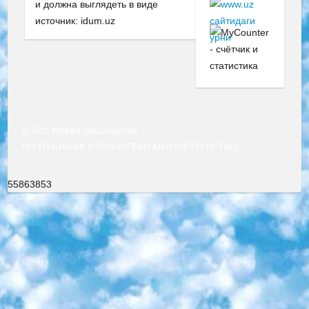
и должна выглядеть в виде
источник: idum.uz
© Все права защищены
РЕСПУБЛИКА УЗБЕКИСТАН МИНИСТРЕРСТВО ДОШКОЛЬНОГО И ШКОЛЬНОГО ОБРАЗОВАНИЯ КОМАНДА в общеобразовательных учреждениях в 2023-2024 учебном году организация и проведение итоговой государственной аттестации обучающихся о Министра дошкольного и школьного образования Республики Узбекистан от 4 марта 2008 года (постановлением Минюста от 20 марта 2008 года № 1778 государственной регистрации) «Итоговое состояние учащихся общего среднего образования на основании положения об утверждении положения об аттестации общего среднего образования выпускной экзамен студентов в образовательных учреждениях в 2023-2024 учебном году В целях организации и прохождения аттестации приказываю: 1. Следующее: перечень предметов, по которым будет проводиться итоговая государственная аттестация и экзамен формы перевода согласно приложению 1; сертификаты международного образца, оценивающие уровень владения иностранными языками перечень согласно приложению 2; 2. Педагогический при специализированных образовательных учреждениях. научно-практический центр квалификации и международной оценки (Д.Давидова) 2024 г. До 25 марта: задания по предметам, по которым будет проводиться итоговая аттестация разработка и утверждение технических условий; итоговая аттестация на основании разработанного предметного задания разработка вопросов по предметам (устно и письменно), экзамен передача; общеобразовательные средние школы и специальные учебные заведения учащиеся выпускных классов школ и интернатов в агентской системе подготовка базы данных экзаменационных материалов и критериев оценки; перевод базы экзаменационных материалов на все языки обучения подать в Республиканский образовательный центр для изготовления; варианты экзаменов на основе разработанных контрольных материалов пусть будут поставлены задачи формирования. 3. Республиканский образовательный центр (Ш.Худайкулов) до 5 апреля 2024 года. до: база данных предоставленных экзаменационных материалов на все языки обучения перевод и экспертиза; для слепых, слабовидящих, глухих, слабослышащих и умственно отсталых детей учащиеся выпускных классов специализированных школ и школ-интернатов база данных экзаменационных материалов на всех преподаваемых языках подготовка критериев оценки; специализированные школы для умственно отсталых детей и технологии для учащихся выпускных классов школ-интернатов разработка соответствующих рекомендаций и критериев проведения ЕГЭ по естествознанию давать задания. 4. Педагогический при специализированных образовательных учреждениях. Научно-практический центр навыков и международной оценки (Д.Давидова), Республика образовательный центр (Худайкулов Ш.) итоговый государственный аттестационный экзамен ориентирован на творческое и логическое мышление при подготовке базы материалов учитывать введение заданий. 5. Следует отметить, что: сертификат государственного образца о знании общеобразовательного предмета и как минимум национальный уровень B1 по предметам на иностранных языках, указанным в Приложении 2. или международно признанный сертификат эквивалентного уровня студенты, изучающие определенный предмет, освобождаются от экзамена; по соответствующим предметам запланирована итоговая государственная аттестация за день до дня, путем жеребьевки Рабочей группой (в письменной форме по предметам, проводимым в форме) из числа сформированных вариантов выбрано 2 варианта; 2 выбранных варианта экзамена анонсированы на официальном сайте министерства и все выпускники по всей стране на основе этих вариантов проводит итоговую государственную аттестацию. 6. Государственное образование учащихся средних общеобразовательных учреждений. знания в соответствии с квалификационными требованиями, которые необходимо приобрести на основании стандартов итоговый (выпускной) контроль для 9 и 11 классов в целях тестирования Экзамены (далее – экзамены) состоят из предметов, перечисленных в приложении 1. будет сделано. 7. Экзамены пройдут с 26 мая по 15 июня 2024 г. (кроме науки физического воспитания). 8. Физическая для учащихся 9 классов общесредних образовательных учреждений. Экзамены по предмету «Образование, квалификация медицина» 1-6 мая 2024 года. сотрудники перевести под присмотр (с отклонениями в физическом или умственном развитии) специализированная школа для детей, школы-интернаты и со сколиозом школы-интернаты санаторного типа для больных детей исключены). 9. Он был слепым, слабовидящим и имел нарушения опорно-двигательного аппарата. экзамены в специализированных школах и интернатах для детей должны проводиться исходя из требований, предъявляемых к общеобразовательным учреждениям (физкультура кроме науки). 10. Специализированная школа для глухих и слабослышащих детей. и экзамены в интернатах и быть реализован в виде письменного теста по математике. 11. Специальность для умственно отсталых детей. Для 9 класса Родной язык и литературное письмо Государственный язык (язык обучения – узбекский). для неклассов) написано Математическое письмо Письменная/устная история Узбекистана Физическое воспитание практично Итоговый контроль Для 11 класса Написание родного языка и литературы (эссе) Математическое письмо Узбекский язык (обучение на узбекском языке) не посещающее общее среднее образование для учреждений)/Образовательное учреждение выбор письменный и устный Иностранный язык письменный/устный Письменная/устная история Узбекистана *По выбору студента:  Химия  Физика  Основы государственного права  География 10 бесплатных образовательных ресурсов - Мы составили подборку онлайн-проектов с интерактивными упражнениями, видеолекциями и статьями. Они помогут вам обрести новые и освежить старые знания бесплатно. 1. «ИНТУИТ» Старейшая образовательная площадка Рунета. Здесь вы найдёте сотни текстовых и видеокурсов на десятки различных тем — от программирования до психологии. Многие курсы подготовлены российскими университетами и крупными международными компаниями вроде Intel и Microsoft. Самостоятельное обучение бесплатное, но желающие могут оплатить услуги персональных наставников. 2. «Смартия» знакомит с актуальными профессиями и подсказывает, как им обучаться. Выбрав заинтересовавшую вас специальность — SMM-специалист, фотограф, веб-дизайнер или другую, — увидите список необходимых для неё умений. Чтобы вы могли освоить их самостоятельно, для каждого умения площадка отображает подборку ссылок на учебные материалы. Хотя «Смартия» ориентируется на русскоязычную аудиторию, часть контента всё же доступна только на английском. 3. «Лекторий Физтеха» Проект Московского физико-технического института (Физтеха). С его помощью вы можете смотреть онлайн серии лекций, записанные на видео в этом вузе. В числе доступных предметов — физика, биология, химия, информационные технологии и другие. К некоторым лекциям администрация ресурса прилагает готовые конспекты, которые можно скачивать в PDF-формате. 4. ITMOcourses Онлайн-площадка Санкт-Петербургского национального исследовательского университета информационных технологий, механики и оптики (ИТМО). Ресурс предоставляет свободный доступ к курсам, разработанным в этом вузе. Каталог материалов разбит на четыре категории: «Оптические системы и технологии», «Приборостроение и робототехника», «Информационные технологии» и «Биотехнологии». Курсы состоят из видеолекций, интерактивных демонстраций и заданий. 5. «КиберЛенинка» Электронная научная библиотека открытого доступа. Каталог площадки регулярно обрастает текстами статей из различных научных изданий. Сгруппированные по журналам и рубрикам публикации можно читать онлайн или скачивать целиком в PDF-формате. Проект нацелен на популяризацию науки за счёт открытого доступа к качественной информации. 6. «ПостНаука» На этом ресурсе публикуют подборки видеолекций, составленные экспертами из разных отраслей и объединённые общими темами. Среди них, к примеру, есть серии «Биоинформатика и геномика», «Культура средневековой Скандинавии» и Cinema Studies о теории кино. Каждая подборка лекций — логически связанная история, рассказанная экспертом от первого лица. Кроме того, на сайте появляются научно-образовательные статьи и тесты на разные темы. 7. «Newочём» Команда проекта «Newочём» отбирает самые интересные тексты из англоязычных СМИ и переводит те из них, за которые голосуют участники сообщества «ВКонтакте». По большей части это научно-популярные статьи. Редакторы придумывают лишь заголовки, в остальном содержание переводов соответствует оригиналам. Полные тексты можно читать прямо в социальной сети. 8. InternetUrok Онлайн-база материалов по основным дисциплинам школьной программы. Информация на сайте структурирована по классам, предметам и темам (урокам). Каждый урок состоит из видеолекций и конспектов. Есть также интерактивные тренажёры и тесты для закрепления пройденного материала. Даже если вы давно окончили школу, возможность повторить программу старших классов всегда может пригодиться. 9. Edutainme Ещё один ресурс об образовании. В отличие от Newtonew, как мне кажется, Edutainme больше ориентируется на представителей индустрии: педагогов, предпринимателей, разработчиков образовательных проектов. Но и любой, кто просто стремится к саморазвитию, найдёт на сайте много полезного и интересного для себя. Например, информацию о новых курсах и образовательных сервисах. 10. Newtonew Онлайн-медиа об образовании и обучении в широком смысле. Авторы Newtonew пишут об инструментах, заведениях, тактиках и стратегиях, которые помогают учить других и получать новые знания самостоятельно. На этой площадке вы найдёте новости, обзоры, аналитические мате
55863853