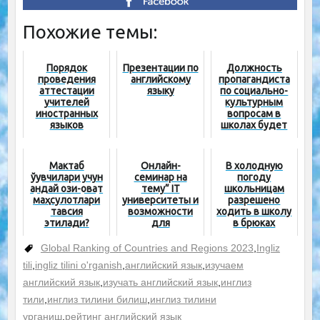
Похожие темы:
Порядок
Презентации по
Должность
проведения
английскому
пропагандиста
аттестации
языку
по социально-
учителей
культурным
иностранных
вопросам в
языков
школах будет
упразднена
Мактаб
Онлайн-
В холодную
ўқувчилари учун
семинар на
погоду
қандай озиқ-овқат
тему” IT
школьницам
маҳсулотлари
университеты и
разрешено
тавсия
возможности
ходить в школу
этилади?
для
в брюках
выпускников
школ"
Global Ranking of Countries and Regions 2023
,
Ingliz
tili
,
ingliz tilini o'rganish
,
английский язык
,
изучаем
английский язык
,
изучать английский язык
,
инглиз
тили
,
инглиз тилини билиш
,
инглиз тилини
урганиш
,
рейтинг английский язык