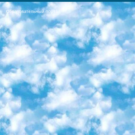
Образовательный портал
РЕСПУБЛИКА УЗБЕКИСТАН МИНИСТРЕРСТВО ДОШКОЛЬНОГО И ШКОЛЬНОГО ОБРАЗОВАНИЯ КОМАНДА в общеобразовательных учреждениях в 2023-2024 учебном году организация и проведение итоговой государственной аттестации обучающихся о Министра дошкольного и школьного образования Республики Узбекистан от 4 марта 2008 года (постановлением Минюста от 20 марта 2008 года № 1778 государственной регистрации) «Итоговое состояние учащихся общего среднего образования на основании положения об утверждении положения об аттестации общего среднего образования выпускной экзамен студентов в образовательных учреждениях в 2023-2024 учебном году В целях организации и прохождения аттестации приказываю: 1. Следующее: перечень предметов, по которым будет проводиться итоговая государственная аттестация и экзамен формы перевода согласно приложению 1; сертификаты международного образца, оценивающие уровень владения иностранными языками перечень согласно приложению 2; 2. Педагогический при специализированных образовательных учреждениях. научно-практический центр квалификации и международной оценки (Д.Давидова) 2024 г. До 25 марта: задания по предметам, по которым будет проводиться итоговая аттестация разработка и утверждение технических условий; итоговая аттестация на основании разработанного предметного задания разработка вопросов по предметам (устно и письменно), экзамен передача; общеобразовательные средние школы и специальные учебные заведения учащиеся выпускных классов школ и интернатов в агентской системе подготовка базы данных экзаменационных материалов и критериев оценки; перевод базы экзаменационных материалов на все языки обучения подать в Республиканский образовательный центр для изготовления; варианты экзаменов на основе разработанных контрольных материалов пусть будут поставлены задачи формирования. 3. Республиканский образовательный центр (Ш.Худайкулов) до 5 апреля 2024 года. до: база данных предоставленных экзаменационных материалов на все языки обучения перевод и экспертиза; для слепых, слабовидящих, глухих, слабослышащих и умственно отсталых детей учащиеся выпускных классов специализированных школ и школ-интернатов база данных экзаменационных материалов на всех преподаваемых языках подготовка критериев оценки; специализированные школы для умственно отсталых детей и технологии для учащихся выпускных классов школ-интернатов разработка соответствующих рекомендаций и критериев проведения ЕГЭ по естествознанию давать задания. 4. Педагогический при специализированных образовательных учреждениях. Научно-практический центр навыков и международной оценки (Д.Давидова), Республика образовательный центр (Худайкулов Ш.) итоговый государственный аттестационный экзамен ориентирован на творческое и логическое мышление при подготовке базы материалов учитывать введение заданий. 5. Следует отметить, что: сертификат государственного образца о знании общеобразовательного предмета и как минимум национальный уровень B1 по предметам на иностранных языках, указанным в Приложении 2. или международно признанный сертификат эквивалентного уровня студенты, изучающие определенный предмет, освобождаются от экзамена; по соответствующим предметам запланирована итоговая государственная аттестация за день до дня, путем жеребьевки Рабочей группой (в письменной форме по предметам, проводимым в форме) из числа сформированных вариантов выбрано 2 варианта; 2 выбранных варианта экзамена анонсированы на официальном сайте министерства и все выпускники по всей стране на основе этих вариантов проводит итоговую государственную аттестацию. 6. Государственное образование учащихся средних общеобразовательных учреждений. знания в соответствии с квалификационными требованиями, которые необходимо приобрести на основании стандартов итоговый (выпускной) контроль для 9 и 11 классов в целях тестирования Экзамены (далее – экзамены) состоят из предметов, перечисленных в приложении 1. будет сделано. 7. Экзамены пройдут с 26 мая по 15 июня 2024 г. (кроме науки физического воспитания). 8. Физическая для учащихся 9 классов общесредних образовательных учреждений. Экзамены по предмету «Образование, квалификация медицина» 1-6 мая 2024 года. сотрудники перевести под присмотр (с отклонениями в физическом или умственном развитии) специализированная школа для детей, школы-интернаты и со сколиозом школы-интернаты санаторного типа для больных детей исключены). 9. Он был слепым, слабовидящим и имел нарушения опорно-двигательного аппарата. экзамены в специализированных школах и интернатах для детей должны проводиться исходя из требований, предъявляемых к общеобразовательным учреждениям (физкультура кроме науки). 10. Специализированная школа для глухих и слабослышащих детей. и экзамены в интернатах и быть реализован в виде письменного теста по математике. 11. Специальность для умственно отсталых детей. Для 9 класса Родной язык и литературное письмо Государственный язык (язык обучения – узбекский). для неклассов) написано Математическое письмо Письменная/устная история Узбекистана Физическое воспитание практично Итоговый контроль Для 11 класса Написание родного языка и литературы (эссе) Математическое письмо Узбекский язык (обучение на узбекском языке) не посещающее общее среднее образование для учреждений)/Образовательное учреждение выбор письменный и устный Иностранный язык письменный/устный Письменная/устная история Узбекистана *По выбору студента:  Химия  Физика  Основы государственного права  География 10 бесплатных образовательных ресурсов - Мы составили подборку онлайн-проектов с интерактивными упражнениями, видеолекциями и статьями. Они помогут вам обрести новые и освежить старые знания бесплатно. 1. «ИНТУИТ» Старейшая образовательная площадка Рунета. Здесь вы найдёте сотни текстовых и видеокурсов на десятки различных тем — от программирования до психологии. Многие курсы подготовлены российскими университетами и крупными международными компаниями вроде Intel и Microsoft. Самостоятельное обучение бесплатное, но желающие могут оплатить услуги персональных наставников. 2. «Смартия» знакомит с актуальными профессиями и подсказывает, как им обучаться. Выбрав заинтересовавшую вас специальность — SMM-специалист, фотограф, веб-дизайнер или другую, — увидите список необходимых для неё умений. Чтобы вы могли освоить их самостоятельно, для каждого умения площадка отображает подборку ссылок на учебные материалы. Хотя «Смартия» ориентируется на русскоязычную аудиторию, часть контента всё же доступна только на английском. 3. «Лекторий Физтеха» Проект Московского физико-технического института (Физтеха). С его помощью вы можете смотреть онлайн серии лекций, записанные на видео в этом вузе. В числе доступных предметов — физика, биология, химия, информационные технологии и другие. К некоторым лекциям администрация ресурса прилагает готовые конспекты, которые можно скачивать в PDF-формате. 4. ITMOcourses Онлайн-площадка Санкт-Петербургского национального исследовательского университета информационных технологий, механики и оптики (ИТМО). Ресурс предоставляет свободный доступ к курсам, разработанным в этом вузе. Каталог материалов разбит на четыре категории: «Оптические системы и технологии», «Приборостроение и робототехника», «Информационные технологии» и «Биотехнологии». Курсы состоят из видеолекций, интерактивных демонстраций и заданий. 5. «КиберЛенинка» Электронная научная библиотека открытого доступа. Каталог площадки регулярно обрастает текстами статей из различных научных изданий. Сгруппированные по журналам и рубрикам публикации можно читать онлайн или скачивать целиком в PDF-формате. Проект нацелен на популяризацию науки за счёт открытого доступа к качественной информации. 6. «ПостНаука» На этом ресурсе публикуют подборки видеолекций, составленные экспертами из разных отраслей и объединённые общими темами. Среди них, к примеру, есть серии «Биоинформатика и геномика», «Культура средневековой Скандинавии» и Cinema Studies о теории кино. Каждая подборка лекций — логически связанная история, рассказанная экспертом от первого лица. Кроме того, на сайте появляются научно-образовательные статьи и тесты на разные темы. 7. «Newочём» Команда проекта «Newочём» отбирает самые интересные тексты из англоязычных СМИ и переводит те из них, за которые голосуют участники сообщества «ВКонтакте». По большей части это научно-популярные статьи. Редакторы придумывают лишь заголовки, в остальном содержание переводов соответствует оригиналам. Полные тексты можно читать прямо в социальной сети. 8. InternetUrok Онлайн-база материалов по основным дисциплинам школьной программы. Информация на сайте структурирована по классам, предметам и темам (урокам). Каждый урок состоит из видеолекций и конспектов. Есть также интерактивные тренажёры и тесты для закрепления пройденного материала. Даже если вы давно окончили школу, возможность повторить программу старших классов всегда может пригодиться. 9. Edutainme Ещё один ресурс об образовании. В отличие от Newtonew, как мне кажется, Edutainme больше ориентируется на представителей индустрии: педагогов, предпринимателей, разработчиков образовательных проектов. Но и любой, кто просто стремится к саморазвитию, найдёт на сайте много полезного и интересного для себя. Например, информацию о новых курсах и образовательных сервисах. 10. Newtonew Онлайн-медиа об образовании и обучении в широком смысле. Авторы Newtonew пишут об инструментах, заведениях, тактиках и стратегиях, которые помогают учить других и получать новые знания самостоятельно. На этой площадке вы найдёте новости, обзоры, аналитические мат