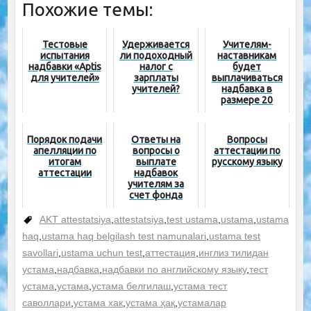
Похожие темы:
Тестовые
Удерживается
Учителям-
испытания
ли подоходный
наставникам
надбавки «Aptis
налог с
будет
для учителей»
зарплаты
выплачиваться
учителей?
надбавка в
размере 20
процентов
Порядок подачи
Ответы на
Вопросы
апелляции по
вопросы о
аттестации по
итогам
выплате
русскому языку
аттестации
надбавок
учителям за
счет фонда
министра
AKT attestatsiya
,
attestatsiya
,
test ustama
,
ustama
,
ustama
haq
,
ustama haq belgilash test namunalari
,
ustama test
savollari
,
ustama uchun test
,
аттестация
,
инглиз тилидан
устама
,
надбавка
,
надбавки по английскому языку
,
тест
устама
,
устама
,
устама белгилаш
,
устама тест
саволлари
,
устама хак
,
устама ҳақ
,
устамалар