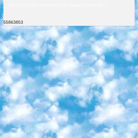
РЕСПУБЛИКА УЗБЕКИСТАН МИНИСТРЕРСТВО ДОШКОЛЬНОГО И ШКОЛЬНОГО ОБРАЗОВАНИЯ КОМАНДА в общеобразовательных учреждениях в 2023-2024 учебном году организация и проведение итоговой государственной аттестации обучающихся о Министра дошкольного и школьного образования Республики Узбекистан от 4 марта 2008 года (постановлением Минюста от 20 марта 2008 года № 1778 государственной регистрации) «Итоговое состояние учащихся общего среднего образования на основании положения об утверждении положения об аттестации общего среднего образования выпускной экзамен студентов в образовательных учреждениях в 2023-2024 учебном году В целях организации и прохождения аттестации приказываю: 1. Следующее: перечень предметов, по которым будет проводиться итоговая государственная аттестация и экзамен формы перевода согласно приложению 1; сертификаты международного образца, оценивающие уровень владения иностранными языками перечень согласно приложению 2; 2. Педагогический при специализированных образовательных учреждениях. научно-практический центр квалификации и международной оценки (Д.Давидова) 2024 г. До 25 марта: задания по предметам, по которым будет проводиться итоговая аттестация разработка и утверждение технических условий; итоговая аттестация на основании разработанного предметного задания разработка вопросов по предметам (устно и письменно), экзамен передача; общеобразовательные средние школы и специальные учебные заведения учащиеся выпускных классов школ и интернатов в агентской системе подготовка базы данных экзаменационных материалов и критериев оценки; перевод базы экзаменационных материалов на все языки обучения подать в Республиканский образовательный центр для изготовления; варианты экзаменов на основе разработанных контрольных материалов пусть будут поставлены задачи формирования. 3. Республиканский образовательный центр (Ш.Худайкулов) до 5 апреля 2024 года. до: база данных предоставленных экзаменационных материалов на все языки обучения перевод и экспертиза; для слепых, слабовидящих, глухих, слабослышащих и умственно отсталых детей учащиеся выпускных классов специализированных школ и школ-интернатов база данных экзаменационных материалов на всех преподаваемых языках подготовка критериев оценки; специализированные школы для умственно отсталых детей и технологии для учащихся выпускных классов школ-интернатов разработка соответствующих рекомендаций и критериев проведения ЕГЭ по естествознанию давать задания. 4. Педагогический при специализированных образовательных учреждениях. Научно-практический центр навыков и международной оценки (Д.Давидова), Республика образовательный центр (Худайкулов Ш.) итоговый государственный аттестационный экзамен ориентирован на творческое и логическое мышление при подготовке базы материалов учитывать введение заданий. 5. Следует отметить, что: сертификат государственного образца о знании общеобразовательного предмета и как минимум национальный уровень B1 по предметам на иностранных языках, указанным в Приложении 2. или международно признанный сертификат эквивалентного уровня студенты, изучающие определенный предмет, освобождаются от экзамена; по соответствующим предметам запланирована итоговая государственная аттестация за день до дня, путем жеребьевки Рабочей группой (в письменной форме по предметам, проводимым в форме) из числа сформированных вариантов выбрано 2 варианта; 2 выбранных варианта экзамена анонсированы на официальном сайте министерства и все выпускники по всей стране на основе этих вариантов проводит итоговую государственную аттестацию. 6. Государственное образование учащихся средних общеобразовательных учреждений. знания в соответствии с квалификационными требованиями, которые необходимо приобрести на основании стандартов итоговый (выпускной) контроль для 9 и 11 классов в целях тестирования Экзамены (далее – экзамены) состоят из предметов, перечисленных в приложении 1. будет сделано. 7. Экзамены пройдут с 26 мая по 15 июня 2024 г. (кроме науки физического воспитания). 8. Физическая для учащихся 9 классов общесредних образовательных учреждений. Экзамены по предмету «Образование, квалификация медицина» 1-6 мая 2024 года. сотрудники перевести под присмотр (с отклонениями в физическом или умственном развитии) специализированная школа для детей, школы-интернаты и со сколиозом школы-интернаты санаторного типа для больных детей исключены). 9. Он был слепым, слабовидящим и имел нарушения опорно-двигательного аппарата. экзамены в специализированных школах и интернатах для детей должны проводиться исходя из требований, предъявляемых к общеобразовательным учреждениям (физкультура кроме науки). 10. Специализированная школа для глухих и слабослышащих детей. и экзамены в интернатах и быть реализован в виде письменного теста по математике. 11. Специальность для умственно отсталых детей. Для 9 класса Родной язык и литературное письмо Государственный язык (язык обучения – узбекский). для неклассов) написано Математическое письмо Письменная/устная история Узбекистана Физическое воспитание практично Итоговый контроль Для 11 класса Написание родного языка и литературы (эссе) Математическое письмо Узбекский язык (обучение на узбекском языке) не посещающее общее среднее образование для учреждений)/Образовательное учреждение выбор письменный и устный Иностранный язык письменный/устный Письменная/устная история Узбекистана *По выбору студента:  Химия  Физика  Основы государственного права  География 10 бесплатных образовательных ресурсов - Мы составили подборку онлайн-проектов с интерактивными упражнениями, видеолекциями и статьями. Они помогут вам обрести новые и освежить старые знания бесплатно. 1. «ИНТУИТ» Старейшая образовательная площадка Рунета. Здесь вы найдёте сотни текстовых и видеокурсов на десятки различных тем — от программирования до психологии. Многие курсы подготовлены российскими университетами и крупными международными компаниями вроде Intel и Microsoft. Самостоятельное обучение бесплатное, но желающие могут оплатить услуги персональных наставников. 2. «Смартия» знакомит с актуальными профессиями и подсказывает, как им обучаться. Выбрав заинтересовавшую вас специальность — SMM-специалист, фотограф, веб-дизайнер или другую, — увидите список необходимых для неё умений. Чтобы вы могли освоить их самостоятельно, для каждого умения площадка отображает подборку ссылок на учебные материалы. Хотя «Смартия» ориентируется на русскоязычную аудиторию, часть контента всё же доступна только на английском. 3. «Лекторий Физтеха» Проект Московского физико-технического института (Физтеха). С его помощью вы можете смотреть онлайн серии лекций, записанные на видео в этом вузе. В числе доступных предметов — физика, биология, химия, информационные технологии и другие. К некоторым лекциям администрация ресурса прилагает готовые конспекты, которые можно скачивать в PDF-формате. 4. ITMOcourses Онлайн-площадка Санкт-Петербургского национального исследовательского университета информационных технологий, механики и оптики (ИТМО). Ресурс предоставляет свободный доступ к курсам, разработанным в этом вузе. Каталог материалов разбит на четыре категории: «Оптические системы и технологии», «Приборостроение и робототехника», «Информационные технологии» и «Биотехнологии». Курсы состоят из видеолекций, интерактивных демонстраций и заданий. 5. «КиберЛенинка» Электронная научная библиотека открытого доступа. Каталог площадки регулярно обрастает текстами статей из различных научных изданий. Сгруппированные по журналам и рубрикам публикации можно читать онлайн или скачивать целиком в PDF-формате. Проект нацелен на популяризацию науки за счёт открытого доступа к качественной информации. 6. «ПостНаука» На этом ресурсе публикуют подборки видеолекций, составленные экспертами из разных отраслей и объединённые общими темами. Среди них, к примеру, есть серии «Биоинформатика и геномика», «Культура средневековой Скандинавии» и Cinema Studies о теории кино. Каждая подборка лекций — логически связанная история, рассказанная экспертом от первого лица. Кроме того, на сайте появляются научно-образовательные статьи и тесты на разные темы. 7. «Newочём» Команда проекта «Newочём» отбирает самые интересные тексты из англоязычных СМИ и переводит те из них, за которые голосуют участники сообщества «ВКонтакте». По большей части это научно-популярные статьи. Редакторы придумывают лишь заголовки, в остальном содержание переводов соответствует оригиналам. Полные тексты можно читать прямо в социальной сети. 8. InternetUrok Онлайн-база материалов по основным дисциплинам школьной программы. Информация на сайте структурирована по классам, предметам и темам (урокам). Каждый урок состоит из видеолекций и конспектов. Есть также интерактивные тренажёры и тесты для закрепления пройденного материала. Даже если вы давно окончили школу, возможность повторить программу старших классов всегда может пригодиться. 9. Edutainme Ещё один ресурс об образовании. В отличие от Newtonew, как мне кажется, Edutainme больше ориентируется на представителей индустрии: педагогов, предпринимателей, разработчиков образовательных проектов. Но и любой, кто просто стремится к саморазвитию, найдёт на сайте много полезного и интересного для себя. Например, информацию о новых курсах и образовательных сервисах. 10. Newtonew Онлайн-медиа об образовании и обучении в широком смысле. Авторы Newtonew пишут об инструментах, заведениях, тактиках и стратегиях, которые помогают учить других и получать новые знания самостоятельно. На этой площадке вы найдёте новости, обзоры, аналитические мате
55863853