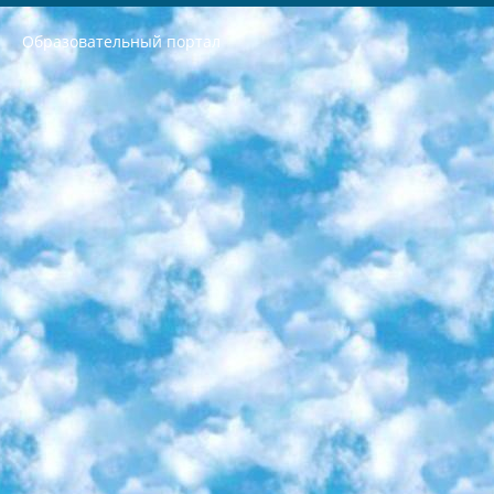
Образовательный портал
РЕСПУБЛИКА УЗБЕКИСТАН МИНИСТРЕРСТВО ДОШКОЛЬНОГО И ШКОЛЬНОГО ОБРАЗОВАНИЯ КОМАНДА в общеобразовательных учреждениях в 2023-2024 учебном году организация и проведение итоговой государственной аттестации обучающихся о Министра дошкольного и школьного образования Республики Узбекистан от 4 марта 2008 года (постановлением Минюста от 20 марта 2008 года № 1778 государственной регистрации) «Итоговое состояние учащихся общего среднего образования на основании положения об утверждении положения об аттестации общего среднего образования выпускной экзамен студентов в образовательных учреждениях в 2023-2024 учебном году В целях организации и прохождения аттестации приказываю: 1. Следующее: перечень предметов, по которым будет проводиться итоговая государственная аттестация и экзамен формы перевода согласно приложению 1; сертификаты международного образца, оценивающие уровень владения иностранными языками перечень согласно приложению 2; 2. Педагогический при специализированных образовательных учреждениях. научно-практический центр квалификации и международной оценки (Д.Давидова) 2024 г. До 25 марта: задания по предметам, по которым будет проводиться итоговая аттестация разработка и утверждение технических условий; итоговая аттестация на основании разработанного предметного задания разработка вопросов по предметам (устно и письменно), экзамен передача; общеобразовательные средние школы и специальные учебные заведения учащиеся выпускных классов школ и интернатов в агентской системе подготовка базы данных экзаменационных материалов и критериев оценки; перевод базы экзаменационных материалов на все языки обучения подать в Республиканский образовательный центр для изготовления; варианты экзаменов на основе разработанных контрольных материалов пусть будут поставлены задачи формирования. 3. Республиканский образовательный центр (Ш.Худайкулов) до 5 апреля 2024 года. до: база данных предоставленных экзаменационных материалов на все языки обучения перевод и экспертиза; для слепых, слабовидящих, глухих, слабослышащих и умственно отсталых детей учащиеся выпускных классов специализированных школ и школ-интернатов база данных экзаменационных материалов на всех преподаваемых языках подготовка критериев оценки; специализированные школы для умственно отсталых детей и технологии для учащихся выпускных классов школ-интернатов разработка соответствующих рекомендаций и критериев проведения ЕГЭ по естествознанию давать задания. 4. Педагогический при специализированных образовательных учреждениях. Научно-практический центр навыков и международной оценки (Д.Давидова), Республика образовательный центр (Худайкулов Ш.) итоговый государственный аттестационный экзамен ориентирован на творческое и логическое мышление при подготовке базы материалов учитывать введение заданий. 5. Следует отметить, что: сертификат государственного образца о знании общеобразовательного предмета и как минимум национальный уровень B1 по предметам на иностранных языках, указанным в Приложении 2. или международно признанный сертификат эквивалентного уровня студенты, изучающие определенный предмет, освобождаются от экзамена; по соответствующим предметам запланирована итоговая государственная аттестация за день до дня, путем жеребьевки Рабочей группой (в письменной форме по предметам, проводимым в форме) из числа сформированных вариантов выбрано 2 варианта; 2 выбранных варианта экзамена анонсированы на официальном сайте министерства и все выпускники по всей стране на основе этих вариантов проводит итоговую государственную аттестацию. 6. Государственное образование учащихся средних общеобразовательных учреждений. знания в соответствии с квалификационными требованиями, которые необходимо приобрести на основании стандартов итоговый (выпускной) контроль для 9 и 11 классов в целях тестирования Экзамены (далее – экзамены) состоят из предметов, перечисленных в приложении 1. будет сделано. 7. Экзамены пройдут с 26 мая по 15 июня 2024 г. (кроме науки физического воспитания). 8. Физическая для учащихся 9 классов общесредних образовательных учреждений. Экзамены по предмету «Образование, квалификация медицина» 1-6 мая 2024 года. сотрудники перевести под присмотр (с отклонениями в физическом или умственном развитии) специализированная школа для детей, школы-интернаты и со сколиозом школы-интернаты санаторного типа для больных детей исключены). 9. Он был слепым, слабовидящим и имел нарушения опорно-двигательного аппарата. экзамены в специализированных школах и интернатах для детей должны проводиться исходя из требований, предъявляемых к общеобразовательным учреждениям (физкультура кроме науки). 10. Специализированная школа для глухих и слабослышащих детей. и экзамены в интернатах и быть реализован в виде письменного теста по математике. 11. Специальность для умственно отсталых детей. Для 9 класса Родной язык и литературное письмо Государственный язык (язык обучения – узбекский). для неклассов) написано Математическое письмо Письменная/устная история Узбекистана Физическое воспитание практично Итоговый контроль Для 11 класса Написание родного языка и литературы (эссе) Математическое письмо Узбекский язык (обучение на узбекском языке) не посещающее общее среднее образование для учреждений)/Образовательное учреждение выбор письменный и устный Иностранный язык письменный/устный Письменная/устная история Узбекистана *По выбору студента:  Химия  Физика  Основы государственного права  География 10 бесплатных образовательных ресурсов - Мы составили подборку онлайн-проектов с интерактивными упражнениями, видеолекциями и статьями. Они помогут вам обрести новые и освежить старые знания бесплатно. 1. «ИНТУИТ» Старейшая образовательная площадка Рунета. Здесь вы найдёте сотни текстовых и видеокурсов на десятки различных тем — от программирования до психологии. Многие курсы подготовлены российскими университетами и крупными международными компаниями вроде Intel и Microsoft. Самостоятельное обучение бесплатное, но желающие могут оплатить услуги персональных наставников. 2. «Смартия» знакомит с актуальными профессиями и подсказывает, как им обучаться. Выбрав заинтересовавшую вас специальность — SMM-специалист, фотограф, веб-дизайнер или другую, — увидите список необходимых для неё умений. Чтобы вы могли освоить их самостоятельно, для каждого умения площадка отображает подборку ссылок на учебные материалы. Хотя «Смартия» ориентируется на русскоязычную аудиторию, часть контента всё же доступна только на английском. 3. «Лекторий Физтеха» Проект Московского физико-технического института (Физтеха). С его помощью вы можете смотреть онлайн серии лекций, записанные на видео в этом вузе. В числе доступных предметов — физика, биология, химия, информационные технологии и другие. К некоторым лекциям администрация ресурса прилагает готовые конспекты, которые можно скачивать в PDF-формате. 4. ITMOcourses Онлайн-площадка Санкт-Петербургского национального исследовательского университета информационных технологий, механики и оптики (ИТМО). Ресурс предоставляет свободный доступ к курсам, разработанным в этом вузе. Каталог материалов разбит на четыре категории: «Оптические системы и технологии», «Приборостроение и робототехника», «Информационные технологии» и «Биотехнологии». Курсы состоят из видеолекций, интерактивных демонстраций и заданий. 5. «КиберЛенинка» Электронная научная библиотека открытого доступа. Каталог площадки регулярно обрастает текстами статей из различных научных изданий. Сгруппированные по журналам и рубрикам публикации можно читать онлайн или скачивать целиком в PDF-формате. Проект нацелен на популяризацию науки за счёт открытого доступа к качественной информации. 6. «ПостНаука» На этом ресурсе публикуют подборки видеолекций, составленные экспертами из разных отраслей и объединённые общими темами. Среди них, к примеру, есть серии «Биоинформатика и геномика», «Культура средневековой Скандинавии» и Cinema Studies о теории кино. Каждая подборка лекций — логически связанная история, рассказанная экспертом от первого лица. Кроме того, на сайте появляются научно-образовательные статьи и тесты на разные темы. 7. «Newочём» Команда проекта «Newочём» отбирает самые интересные тексты из англоязычных СМИ и переводит те из них, за которые голосуют участники сообщества «ВКонтакте». По большей части это научно-популярные статьи. Редакторы придумывают лишь заголовки, в остальном содержание переводов соответствует оригиналам. Полные тексты можно читать прямо в социальной сети. 8. InternetUrok Онлайн-база материалов по основным дисциплинам школьной программы. Информация на сайте структурирована по классам, предметам и темам (урокам). Каждый урок состоит из видеолекций и конспектов. Есть также интерактивные тренажёры и тесты для закрепления пройденного материала. Даже если вы давно окончили школу, возможность повторить программу старших классов всегда может пригодиться. 9. Edutainme Ещё один ресурс об образовании. В отличие от Newtonew, как мне кажется, Edutainme больше ориентируется на представителей индустрии: педагогов, предпринимателей, разработчиков образовательных проектов. Но и любой, кто просто стремится к саморазвитию, найдёт на сайте много полезного и интересного для себя. Например, информацию о новых курсах и образовательных сервисах. 10. Newtonew Онлайн-медиа об образовании и обучении в широком смысле. Авторы Newtonew пишут об инструментах, заведениях, тактиках и стратегиях, которые помогают учить других и получать новые знания самостоятельно. На этой площадке вы найдёте новости, обзоры, аналитические мат