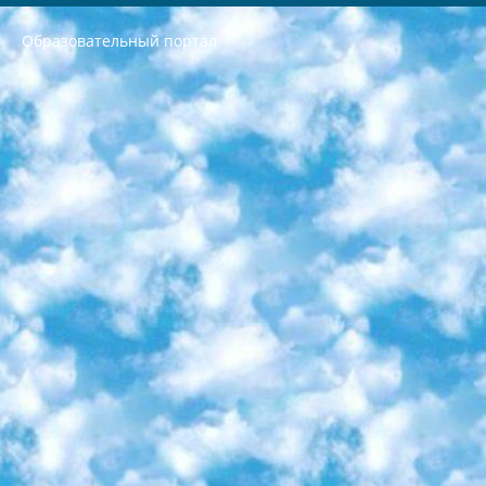
Образовательный портал
РЕСПУБЛИКА УЗБЕКИСТАН МИНИСТРЕРСТВО ДОШКОЛЬНОГО И ШКОЛЬНОГО ОБРАЗОВАНИЯ КОМАНДА в общеобразовательных учреждениях в 2023-2024 учебном году организация и проведение итоговой государственной аттестации обучающихся о Министра дошкольного и школьного образования Республики Узбекистан от 4 марта 2008 года (постановлением Минюста от 20 марта 2008 года № 1778 государственной регистрации) «Итоговое состояние учащихся общего среднего образования на основании положения об утверждении положения об аттестации общего среднего образования выпускной экзамен студентов в образовательных учреждениях в 2023-2024 учебном году В целях организации и прохождения аттестации приказываю: 1. Следующее: перечень предметов, по которым будет проводиться итоговая государственная аттестация и экзамен формы перевода согласно приложению 1; сертификаты международного образца, оценивающие уровень владения иностранными языками перечень согласно приложению 2; 2. Педагогический при специализированных образовательных учреждениях. научно-практический центр квалификации и международной оценки (Д.Давидова) 2024 г. До 25 марта: задания по предметам, по которым будет проводиться итоговая аттестация разработка и утверждение технических условий; итоговая аттестация на основании разработанного предметного задания разработка вопросов по предметам (устно и письменно), экзамен передача; общеобразовательные средние школы и специальные учебные заведения учащиеся выпускных классов школ и интернатов в агентской системе подготовка базы данных экзаменационных материалов и критериев оценки; перевод базы экзаменационных материалов на все языки обучения подать в Республиканский образовательный центр для изготовления; варианты экзаменов на основе разработанных контрольных материалов пусть будут поставлены задачи формирования. 3. Республиканский образовательный центр (Ш.Худайкулов) до 5 апреля 2024 года. до: база данных предоставленных экзаменационных материалов на все языки обучения перевод и экспертиза; для слепых, слабовидящих, глухих, слабослышащих и умственно отсталых детей учащиеся выпускных классов специализированных школ и школ-интернатов база данных экзаменационных материалов на всех преподаваемых языках подготовка критериев оценки; специализированные школы для умственно отсталых детей и технологии для учащихся выпускных классов школ-интернатов разработка соответствующих рекомендаций и критериев проведения ЕГЭ по естествознанию давать задания. 4. Педагогический при специализированных образовательных учреждениях. Научно-практический центр навыков и международной оценки (Д.Давидова), Республика образовательный центр (Худайкулов Ш.) итоговый государственный аттестационный экзамен ориентирован на творческое и логическое мышление при подготовке базы материалов учитывать введение заданий. 5. Следует отметить, что: сертификат государственного образца о знании общеобразовательного предмета и как минимум национальный уровень B1 по предметам на иностранных языках, указанным в Приложении 2. или международно признанный сертификат эквивалентного уровня студенты, изучающие определенный предмет, освобождаются от экзамена; по соответствующим предметам запланирована итоговая государственная аттестация за день до дня, путем жеребьевки Рабочей группой (в письменной форме по предметам, проводимым в форме) из числа сформированных вариантов выбрано 2 варианта; 2 выбранных варианта экзамена анонсированы на официальном сайте министерства и все выпускники по всей стране на основе этих вариантов проводит итоговую государственную аттестацию. 6. Государственное образование учащихся средних общеобразовательных учреждений. знания в соответствии с квалификационными требованиями, которые необходимо приобрести на основании стандартов итоговый (выпускной) контроль для 9 и 11 классов в целях тестирования Экзамены (далее – экзамены) состоят из предметов, перечисленных в приложении 1. будет сделано. 7. Экзамены пройдут с 26 мая по 15 июня 2024 г. (кроме науки физического воспитания). 8. Физическая для учащихся 9 классов общесредних образовательных учреждений. Экзамены по предмету «Образование, квалификация медицина» 1-6 мая 2024 года. сотрудники перевести под присмотр (с отклонениями в физическом или умственном развитии) специализированная школа для детей, школы-интернаты и со сколиозом школы-интернаты санаторного типа для больных детей исключены). 9. Он был слепым, слабовидящим и имел нарушения опорно-двигательного аппарата. экзамены в специализированных школах и интернатах для детей должны проводиться исходя из требований, предъявляемых к общеобразовательным учреждениям (физкультура кроме науки). 10. Специализированная школа для глухих и слабослышащих детей. и экзамены в интернатах и быть реализован в виде письменного теста по математике. 11. Специальность для умственно отсталых детей. Для 9 класса Родной язык и литературное письмо Государственный язык (язык обучения – узбекский). для неклассов) написано Математическое письмо Письменная/устная история Узбекистана Физическое воспитание практично Итоговый контроль Для 11 класса Написание родного языка и литературы (эссе) Математическое письмо Узбекский язык (обучение на узбекском языке) не посещающее общее среднее образование для учреждений)/Образовательное учреждение выбор письменный и устный Иностранный язык письменный/устный Письменная/устная история Узбекистана *По выбору студента:  Химия  Физика  Основы государственного права  География 10 бесплатных образовательных ресурсов - Мы составили подборку онлайн-проектов с интерактивными упражнениями, видеолекциями и статьями. Они помогут вам обрести новые и освежить старые знания бесплатно. 1. «ИНТУИТ» Старейшая образовательная площадка Рунета. Здесь вы найдёте сотни текстовых и видеокурсов на десятки различных тем — от программирования до психологии. Многие курсы подготовлены российскими университетами и крупными международными компаниями вроде Intel и Microsoft. Самостоятельное обучение бесплатное, но желающие могут оплатить услуги персональных наставников. 2. «Смартия» знакомит с актуальными профессиями и подсказывает, как им обучаться. Выбрав заинтересовавшую вас специальность — SMM-специалист, фотограф, веб-дизайнер или другую, — увидите список необходимых для неё умений. Чтобы вы могли освоить их самостоятельно, для каждого умения площадка отображает подборку ссылок на учебные материалы. Хотя «Смартия» ориентируется на русскоязычную аудиторию, часть контента всё же доступна только на английском. 3. «Лекторий Физтеха» Проект Московского физико-технического института (Физтеха). С его помощью вы можете смотреть онлайн серии лекций, записанные на видео в этом вузе. В числе доступных предметов — физика, биология, химия, информационные технологии и другие. К некоторым лекциям администрация ресурса прилагает готовые конспекты, которые можно скачивать в PDF-формате. 4. ITMOcourses Онлайн-площадка Санкт-Петербургского национального исследовательского университета информационных технологий, механики и оптики (ИТМО). Ресурс предоставляет свободный доступ к курсам, разработанным в этом вузе. Каталог материалов разбит на четыре категории: «Оптические системы и технологии», «Приборостроение и робототехника», «Информационные технологии» и «Биотехнологии». Курсы состоят из видеолекций, интерактивных демонстраций и заданий. 5. «КиберЛенинка» Электронная научная библиотека открытого доступа. Каталог площадки регулярно обрастает текстами статей из различных научных изданий. Сгруппированные по журналам и рубрикам публикации можно читать онлайн или скачивать целиком в PDF-формате. Проект нацелен на популяризацию науки за счёт открытого доступа к качественной информации. 6. «ПостНаука» На этом ресурсе публикуют подборки видеолекций, составленные экспертами из разных отраслей и объединённые общими темами. Среди них, к примеру, есть серии «Биоинформатика и геномика», «Культура средневековой Скандинавии» и Cinema Studies о теории кино. Каждая подборка лекций — логически связанная история, рассказанная экспертом от первого лица. Кроме того, на сайте появляются научно-образовательные статьи и тесты на разные темы. 7. «Newочём» Команда проекта «Newочём» отбирает самые интересные тексты из англоязычных СМИ и переводит те из них, за которые голосуют участники сообщества «ВКонтакте». По большей части это научно-популярные статьи. Редакторы придумывают лишь заголовки, в остальном содержание переводов соответствует оригиналам. Полные тексты можно читать прямо в социальной сети. 8. InternetUrok Онлайн-база материалов по основным дисциплинам школьной программы. Информация на сайте структурирована по классам, предметам и темам (урокам). Каждый урок состоит из видеолекций и конспектов. Есть также интерактивные тренажёры и тесты для закрепления пройденного материала. Даже если вы давно окончили школу, возможность повторить программу старших классов всегда может пригодиться. 9. Edutainme Ещё один ресурс об образовании. В отличие от Newtonew, как мне кажется, Edutainme больше ориентируется на представителей индустрии: педагогов, предпринимателей, разработчиков образовательных проектов. Но и любой, кто просто стремится к саморазвитию, найдёт на сайте много полезного и интересного для себя. Например, информацию о новых курсах и образовательных сервисах. 10. Newtonew Онлайн-медиа об образовании и обучении в широком смысле. Авторы Newtonew пишут об инструментах, заведениях, тактиках и стратегиях, которые помогают учить других и получать новые знания самостоятельно. На этой площадке вы найдёте новости, обзоры, аналитические мат