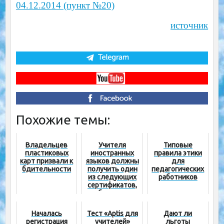
04.12.2014 (пункт №20)
источник
Похожие темы:
Владельцев
Учителя
Типовые
пластиковых
иностранных
правила этики
карт призвали к
языков должны
для
бдительности
получить один
педагогических
из следующих
работников
сертификатов,
чтобы остаться
или устроиться
на работу!
Началась
Тест «Aptis для
Дают ли
регистрация
учителей»
льготы