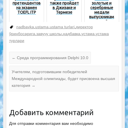
претендентов
также пройдет
золотые и
на экзамен
в Джизаке и
серебряные
TOEFL ITP
Термезе
медали
выпускникам
школ?
nadbavka
,
ustama
,
ustama turlari
,
директор
ўринбосарига
,
завучу школы
,
надбавка
,
устама
,
устама
турлари
←
Среда программирования Delphi 10.0
Учителям, подготовившим победителей
Международной олимпиады, будет присвоена высшая
категория
→
Добавить комментарий
Для отправки комментария вам необходимо