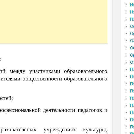
Н
Н
Н
О
О
О
О
О
:
О
П
й между участниками образовательного
П
вителями общественности образовательного
П
П
стей;
П
П
офессиональной деятельности педагогов и
П
П
П
зовательных учреждениях культуры,