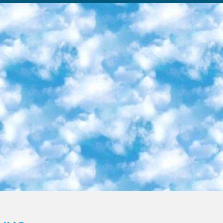
ка образовательный центр (Худайкулов Ш.) итоговый государственный аттестационный экзамен ориентирован на творческое и логическое мышление при подготовке базы материалов учитывать введение заданий. 5. Следует отметить, что: сертификат государственного образца о знании общеобразовательного предмета и как минимум национальный уровень B1 по предметам на иностранных языках, указанным в Приложении 2. или международно признанный сертификат эквивалентного уровня студенты, изучающие определенный предмет, освобождаются от экзамена; по соответствующим предметам запланирована итоговая государственная аттестация за день до дня, путем жеребьевки Рабочей группой (в письменной форме по предметам, проводимым в форме) из числа сформированных вариантов выбрано 2 варианта; 2 выбранных варианта экзамена анонсированы на официальном сайте министерства и все выпускники по всей стране на основе этих вариантов проводит итоговую государственную аттестацию. 6. Государственное образование учащихся средних общеобразовательных учреждений. знания в соответствии с квалификационными требованиями, которые необходимо приобрести на основании стандартов итоговый (выпускной) контроль для 9 и 11 классов в целях тестирования Экзамены (далее – экзамены) состоят из предметов, перечисленных в приложении 1. будет сделано. 7. Экзамены пройдут с 26 мая по 15 июня 2024 г. (кроме науки физического воспитания). 8. Физическая для учащихся 9 классов общесредних образовательных учреждений. Экзамены по предмету «Образование, квалификация медицина» 1-6 мая 2024 года. сотрудники перевести под присмотр (с отклонениями в физическом или умственном развитии) специализированная школа для детей, школы-интернаты и со сколиозом школы-интернаты санаторного типа для больных детей исключены). 9. Он был слепым, слабовидящим и имел нарушения опорно-двигательного аппарата. экзамены в специализированных школах и интернатах для детей должны проводиться исходя из требований, предъявляемых к общеобразовательным учреждениям (физкультура кроме науки). 10. Специализированная школа для глухих и слабослышащих детей. и экзамены в интернатах и быть реализован в виде письменного теста по математике. 11. Специальность для умственно отсталых детей. Для 9 класса Родной язык и литературное письмо Государственный язык (язык обучения – узбекский). для неклассов) написано Математическое письмо Письменная/устная история Узбекистана Физическое воспитание практично Итоговый контроль Для 11 класса Написание родного языка и литературы (эссе) Математическое письмо Узбекский язык (обучение на узбекском языке) не посещающее общее среднее образование для учреждений)/Образовательное учреждение выбор письменный и устный Иностранный язык письменный/устный Письменная/устная история Узбекистана *По выбору студента:  Химия  Физика  Основы государственного права  География 10 бесплатных образовательных ресурсов - Мы составили подборку онлайн-проектов с интерактивными упражнениями, видеолекциями и статьями. Они помогут вам обрести новые и освежить старые знания бесплатно. 1. «ИНТУИТ» Старейшая образовательная площадка Рунета. Здесь вы найдёте сотни текстовых и видеокурсов на десятки различных тем — от программирования до психологии. Многие курсы подготовлены российскими университетами и крупными международными компаниями вроде Intel и Microsoft. Самостоятельное обучение бесплатное, но желающие могут оплатить услуги персональных наставников. 2. «Смартия» знакомит с актуальными профессиями и подсказывает, как им обучаться. Выбрав заинтересовавшую вас специальность — SMM-специалист, фотограф, веб-дизайнер или другую, — увидите список необходимых для неё умений. Чтобы вы могли освоить их самостоятельно, для каждого умения площадка отображает подборку ссылок на учебные материалы. Хотя «Смартия» ориентируется на русскоязычную аудиторию, часть контента всё же доступна только на английском. 3. «Лекторий Физтеха» Проект Московского физико-технического института (Физтеха). С его помощью вы можете смотреть онлайн серии лекций, записанные на видео в этом вузе. В числе доступных предметов — физика, биология, химия, информационные технологии и другие. К некоторым лекциям администрация ресурса прилагает готовые конспекты, которые можно скачивать в PDF-формате. 4. ITMOcourses Онлайн-площадка Санкт-Петербургского национального исследовательского университета информационных технологий, механики и оптики (ИТМО). Ресурс предоставляет свободный доступ к курсам, разработанным в этом вузе. Каталог материалов разбит на четыре категории: «Оптические системы и технологии», «Приборостроение и робототехника», «Информационные технологии» и «Биотехнологии». Курсы состоят из видеолекций, интерактивных демонстраций и заданий. 5. «КиберЛенинка» Электронная научная библиот