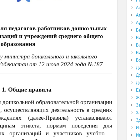
P
А
А
А
для педагогов-работников дошкольных
Б
заций и учреждений среднего общего
В
образования
В
В
у министра дошкольного и школьного
В
Узбекистан от 12 июня 2024 года №187
Д
Д
Д
 1. Общие правила
Е
Ж
я дошкольной образовательной организации
З
в, осуществляющих деятельность в средних
З
ждениях (далее-Правила) устанавливают
З
нципам этикета, нормам поведения для
И
ых организаций и участников учебно –
И