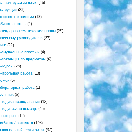
зучаем русский язык!
(16)
нструкция
(23)
нтернет технологии
(13)
абинеты школы
(4)
алендарно-тематические планы
(29)
лассному руководителю
(37)
ниги
(22)
оммунальные платежи
(4)
омпетенция по предметам
(6)
онкурсы
(28)
онтрольная работа
(13)
ружок
(5)
абораторная работа
(1)
есячник
(6)
етодика преподавания
(12)
етодическая помощь
(45)
ониторинг
(12)
адбавка / зарплата
(146)
ациональный сертификат
(37)