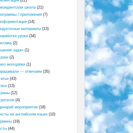
резентация
(22)
резидентская школа
(21)
рограммы / приложения
(7)
рофориентация
(14)
аздаточные материалы
(13)
азработка урока
(34)
еклама
(2)
ешение задач
(1)
казки
(2)
оюз молодёжи
(1)
прашивали — отвечаем
(35)
татьи
(43)
тихи
(13)
траны
(12)
тратегия
(4)
ценарий мероприятия
(18)
ексты на английском языке
(10)
ермины
(19)
есты
(44)