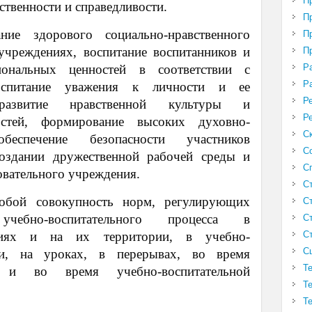
П
ственности и справедливости.
П
ние здорового социально-нравственного
П
учреждениях, воспитание воспитанников и
П
Р
ональных ценностей в соответствии с
Р
оспитание уважения к личности и ее
Р
 развитие нравственной культуры и
Р
остей, формирование высоких духовно-
С
беспечение безопасности участников
С
 создании дружественной рабочей среды и
С
овательного учреждения.
С
собой совокупность норм, регулирующих
С
учебно-воспитательного процесса в
С
С
ниях и на их территории, в учебно-
С
сти, на уроках, в перерывах, во время
Т
и и во время учебно-воспитательной
Т
Т