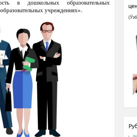
ность в дошкольных образовательных
це
еобразовательных учреждениях».
(Ўзб
Ру