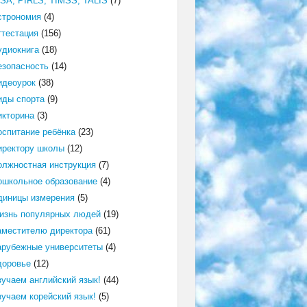
ISA, PIRLS, TIMSS, TALIS
(7)
строномия
(4)
ттестация
(156)
удиокнига
(18)
езопасность
(14)
идеоурок
(38)
иды спорта
(9)
икторина
(3)
оспитание ребёнка
(23)
иректору школы
(12)
олжностная инструкция
(7)
ошкольное образование
(4)
диницы измерения
(5)
изнь популярных людей
(19)
аместителю директора
(61)
арубежные университеты
(4)
доровье
(12)
зучаем английский язык!
(44)
зучаем корейский язык!
(5)