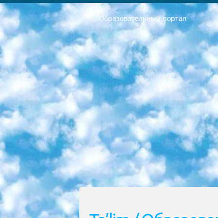
Образовательный портал
РЕСПУБЛИКА УЗБЕКИСТАН МИНИСТРЕРСТВО ДОШКОЛЬНОГО И ШКОЛЬНОГО ОБРАЗОВАНИЯ КОМАНДА в общеобразовательных учреждениях в 2023-2024 учебном году организация и проведение итоговой государственной аттестации обучающихся о Министра дошкольного и школьного образования Республики Узбекистан от 4 марта 2008 года (постановлением Минюста от 20 марта 2008 года № 1778 государственной регистрации) «Итоговое состояние учащихся общего среднего образования на основании положения об утверждении положения об аттестации общего среднего образования выпускной экзамен студентов в образовательных учреждениях в 2023-2024 учебном году В целях организации и прохождения аттестации приказываю: 1. Следующее: перечень предметов, по которым будет проводиться итоговая государственная аттестация и экзамен формы перевода согласно приложению 1; сертификаты международного образца, оценивающие уровень владения иностранными языками перечень согласно приложению 2; 2. Педагогический при специализированных образовательных учреждениях. научно-практический центр квалификации и международной оценки (Д.Давидова) 2024 г. До 25 марта: задания по предметам, по которым будет проводиться итоговая аттестация разработка и утверждение технических условий; итоговая аттестация на основании разработанного предметного задания разработка вопросов по предметам (устно и письменно), экзамен передача; общеобразовательные средние школы и специальные учебные заведения учащиеся выпускных классов школ и интернатов в агентской системе подготовка базы данных экзаменационных материалов и критериев оценки; перевод базы экзаменационных материалов на все языки обучения подать в Республиканский образовательный центр для изготовления; варианты экзаменов на основе разработанных контрольных материалов пусть будут поставлены задачи формирования. 3. Республиканский образовательный центр (Ш.Худайкулов) до 5 апреля 2024 года. до: база данных предоставленных экзаменационных материалов на все языки обучения перевод и экспертиза; для слепых, слабовидящих, глухих, слабослышащих и умственно отсталых детей учащиеся выпускных классов специализированных школ и школ-интернатов база данных экзаменационных материалов на всех преподаваемых языках подготовка критериев оценки; специализированные школы для умственно отсталых детей и технологии для учащихся выпускных классов школ-интернатов разработка соответствующих рекомендаций и критериев проведения ЕГЭ по естествознанию давать задания. 4. Педагогический при специализированных образовательных учреждениях. Научно-практический центр навыков и международной оценки (Д.Давидова), Республи