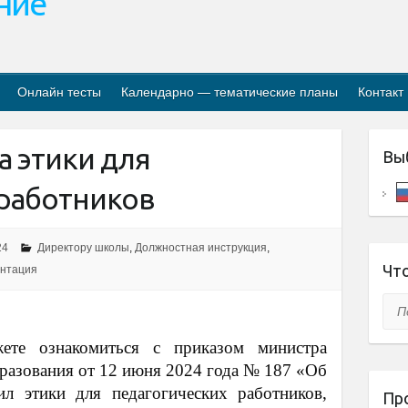
ание
Онлайн тесты
Календарно — тематические планы
Контакт
а этики для
Вы
 работников
24
Директору школы
,
Должностная инструкция
,
Что
ентация
Пои
ете ознакомиться с приказом министра
разования от 12 июня 2024 года № 187 «Об
л этики для педагогических работников,
Пр