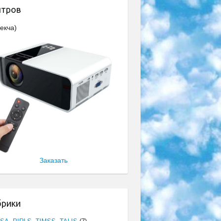
нтров
екча)
Заказать
брики