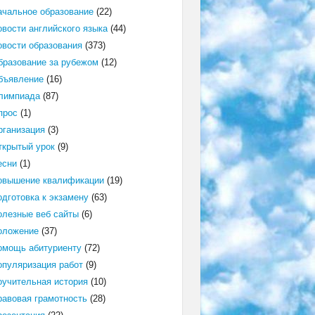
ачальное образование
(22)
овости английского языка
(44)
овости образования
(373)
бразование за рубежом
(12)
бъявление
(16)
лимпиада
(87)
прос
(1)
рганизация
(3)
ткрытый урок
(9)
есни
(1)
овышение квалификации
(19)
одготовка к экзамену
(63)
олезные веб сайты
(6)
оложение
(37)
омощь абитуриенту
(72)
опуляризация работ
(9)
оучительная история
(10)
равовая грамотность
(28)