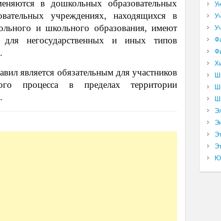
меняются в дошкольных образовательных
У
овательных учреждениях, находящихся в
У
ольного и школьного образования, имеют
У
р для негосударственных и иных типов
Ф
.
Ф
Х
вил является обязательным для участников
Ш
льного процесса в пределах территории
Ш
.
Ш
Э
Э
Э
Эт
Ю