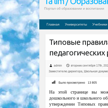
Ta’lim / Образов
Портал об образовании и воспитании
Главная
Университеты
Учебники
Типовые правил
педагогических
admin
вторник сентября 17th, 20
Заместителю директора
,
Школьная докум
Было просмотрено
13 805
На этой странице вы мож
дошкольного и школьного об
утверждении Типовых прави