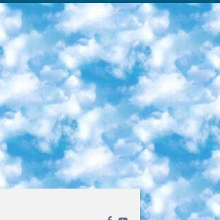
ека открытого доступа. Каталог площадки регулярно обрастает текстами статей из различных научных изданий. Сгруппированные по журналам и рубрикам публикации можно читать онлайн или скачивать целиком в PDF-формате. Проект нацелен на популяризацию науки за счёт открытого доступа к качественной информации. 6. «ПостНаука» На этом ресурсе публикуют подборки видеолекций, составленные экспертами из разных отраслей и объединённые общими темами. Среди них, к примеру, есть серии «Биоинформатика и геномика», «Культура средневековой Скандинавии» и Cinema Studies о теории кино. Каждая подборка лекций — логически связанная история, рассказанная экспертом от первого лица. Кроме того, на сайте появляются научно-образовательные статьи и тесты на разные темы. 7. «Newочём» Команда проекта «Newочём» отбирает самые интересные тексты из англоязычных СМИ и переводит те из них, за которые голосуют участники сообщества «ВКонтакте». По большей части это научно-популярные статьи. Редакторы придумывают лишь заголовки, в остальном содержание переводов соответствует оригиналам. Полные тексты можно читать прямо в социальной сети. 8. InternetUrok Онлайн-база материалов по основным дисциплинам школьной программы. Информация на сайте структурирована по классам, предметам и темам (урокам). Каждый урок состоит из видеолекций и конспектов. Есть также интерактивные тренажёры и тесты для закрепления пройденного материала. Даже если вы давно окончили школу, возможность повторить программу старших классов всегда может пригодиться. 9. Edutainme Ещё один ресурс об образовании. В отличие от Newtonew, как мне кажется, Edutainme больше ориентируется на представителей индустрии: педагогов, предпринимателей, разработчиков образовательных проектов. Но и любой, кто просто стремится к саморазвитию, найдёт на сайте много полезного и интересного для себя. Например, информацию о новых курсах и образовательных сервисах. 10. Newtonew Онлайн-медиа об образовании и обучении в широком смысле. Авторы Newtonew пишут об инструментах, заведениях, тактиках и стратегиях, которые помогают учить других и получать новые знания самостоятельно. На этой площадке вы найдёте новости, обзоры, аналитические мат