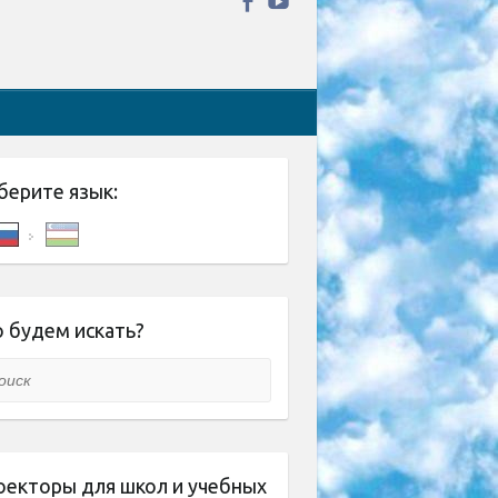
берите язык:
 будем искать?
ск
оекторы для школ и учебных