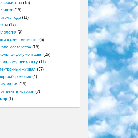
ниверситеты
(15)
чебники
(18)
читель года
(11)
акты
(17)
илология
(9)
имические элементы
(5)
кола мастерства
(18)
кольная документация
(26)
кольному психологу
(11)
лектронный журнал
(57)
нергосбережение
(4)
тимология
(16)
от день в истории
(7)
мор
(1)