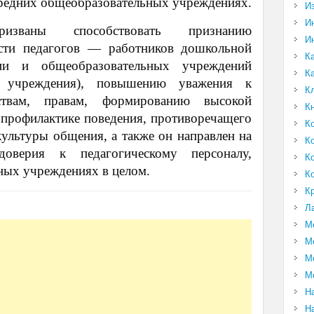
средних общеобразовательных учреждениях.
И
И
изваны способствовать признанию
И
сти педагогов — работников дошкольной
К
ции и общеобразовательных учреждений
К
ые учреждения), повышению уважения к
К
твам, правам, формированию высокой
К
 профилактике поведения, противоречащего
К
культуры общения, а также он направлен на
К
верия к педагогическому персоналу,
К
ных учреждениях в целом.
К
К
Л
М
М
М
М
Н
Н