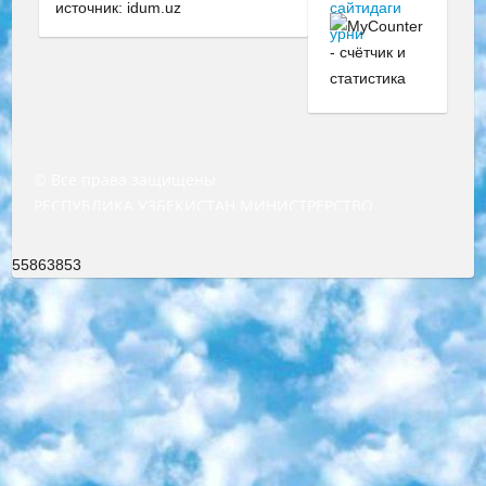
источник: idum.uz
© Все права защищены
РЕСПУБЛИКА УЗБЕКИСТАН МИНИСТРЕРСТВО ДОШКОЛЬНОГО И ШКОЛЬНОГО ОБРАЗОВАНИЯ КОМАНДА в общеобразовательных учреждениях в 2023-2024 учебном году организация и проведение итоговой государственной аттестации обучающихся о Министра дошкольного и школьного образования Республики Узбекистан от 4 марта 2008 года (постановлением Минюста от 20 марта 2008 года № 1778 государственной регистрации) «Итоговое состояние учащихся общего среднего образования на основании положения об утверждении положения об аттестации общего среднего образования выпускной экзамен студентов в образовательных учреждениях в 2023-2024 учебном году В целях организации и прохождения аттестации приказываю: 1. Следующее: перечень предметов, по которым будет проводиться итоговая государственная аттестация и экзамен формы перевода согласно приложению 1; сертификаты международного образца, оценивающие уровень владения иностранными языками перечень согласно приложению 2; 2. Педагогический при специализированных образовательных учреждениях. научно-практический центр квалификации и международной оценки (Д.Давидова) 2024 г. До 25 марта: задания по предметам, по которым будет проводиться итоговая аттестация разработка и утверждение технических условий; итоговая аттестация на основании разработанного предметного задания разработка вопросов по предметам (устно и письменно), экзамен передача; общеобразовательные средние школы и специальные учебные заведения учащиеся выпускных классов школ и интернатов в агентской системе подготовка базы данных экзаменационных материалов и критериев оценки; перевод базы экзаменационных материалов на все языки обучения подать в Республиканский образовательный центр для изготовления; варианты экзаменов на основе разработанных контрольных материалов пусть будут поставлены задачи формирования. 3. Республиканский образовательный центр (Ш.Худайкулов) до 5 апреля 2024 года. до: база данных предоставленных экзаменационных материалов на все языки обучения перевод и экспертиза; для слепых, слабовидящих, глухих, слабослышащих и умственно отсталых детей учащиеся выпускных классов специализированных школ и школ-интернатов база данных экзаменационных материалов на всех преподаваемых языках подготовка критериев оценки; специализированные школы для умственно отсталых детей и технологии для учащихся выпускных классов школ-интернатов разработка соответствующих рекомендаций и критериев проведения ЕГЭ по естествознанию давать задания. 4. Педагогический при специализированных образовательных учреждениях. Научно-практический центр навыков и международной оценки (Д.Давидова), Республика образовательный центр (Худайкулов Ш.) итоговый государственный аттестационный экзамен ориентирован на творческое и логическое мышление при подготовке базы материалов учитывать введение заданий. 5. Следует отметить, что: сертификат государственного образца о знании общеобразовательного предмета и как минимум национальный уровень B1 по предметам на иностранных языках, указанным в Приложении 2. или международно признанный сертификат эквивалентного уровня студенты, изучающие определенный предмет, освобождаются от экзамена; по соответствующим предметам запланирована итоговая государственная аттестация за день до дня, путем жеребьевки Рабочей группой (в письменной форме по предметам, проводимым в форме) из числа сформированных вариантов выбрано 2 варианта; 2 выбранных варианта экзамена анонсированы на официальном сайте министерства и все выпускники по всей стране на основе этих вариантов проводит итоговую государственную аттестацию. 6. Государственное образование учащихся средних общеобразовательных учреждений. знания в соответствии с квалификационными требованиями, которые необходимо приобрести на основании стандартов итоговый (выпускной) контроль для 9 и 11 классов в целях тестирования Экзамены (далее – экзамены) состоят из предметов, перечисленных в приложении 1. будет сделано. 7. Экзамены пройдут с 26 мая по 15 июня 2024 г. (кроме науки физического воспитания). 8. Физическая для учащихся 9 классов общесредних образовательных учреждений. Экзамены по предмету «Образование, квалификация медицина» 1-6 мая 2024 года. сотрудники перевести под присмотр (с отклонениями в физическом или умственном развитии) специализированная школа для детей, школы-интернаты и со сколиозом школы-интернаты санаторного типа для больных детей исключены). 9. Он был слепым, слабовидящим и имел нарушения опорно-двигательного аппарата. экзамены в специализированных школах и интернатах для детей должны проводиться исходя из требований, предъявляемых к общеобразовательным учреждениям (физкультура кроме науки). 10. Специализированная школа для глухих и слабослышащих детей. и экзамены в интернатах и быть реализован в виде письменного теста по математике. 11. Специальность для умственно отсталых детей. Для 9 класса Родной язык и литературное письмо Государственный язык (язык обучения – узбекский). для неклассов) написано Математическое письмо Письменная/устная история Узбекистана Физическое воспитание практично Итоговый контроль Для 11 класса Написание родного языка и литературы (эссе) Математическое письмо Узбекский язык (обучение на узбекском языке) не посещающее общее среднее образование для учреждений)/Образовательное учреждение выбор письменный и устный Иностранный язык письменный/устный Письменная/устная история Узбекистана *По выбору студента:  Химия  Физика  Основы государственного права  География 10 бесплатных образовательных ресурсов - Мы составили подборку онлайн-проектов с интерактивными упражнениями, видеолекциями и статьями. Они помогут вам обрести новые и освежить старые знания бесплатно. 1. «ИНТУИТ» Старейшая образовательная площадка Рунета. Здесь вы найдёте сотни текстовых и видеокурсов на десятки различных тем — от программирования до психологии. Многие курсы подготовлены российскими университетами и крупными международными компаниями вроде Intel и Microsoft. Самостоятельное обучение бесплатное, но желающие могут оплатить услуги персональных наставников. 2. «Смартия» знакомит с актуальными профессиями и подсказывает, как им обучаться. Выбрав заинтересовавшую вас специальность — SMM-специалист, фотограф, веб-дизайнер или другую, — увидите список необходимых для неё умений. Чтобы вы могли освоить их самостоятельно, для каждого умения площадка отображает подборку ссылок на учебные материалы. Хотя «Смартия» ориентируется на русскоязычную аудиторию, часть контента всё же доступна только на английском. 3. «Лекторий Физтеха» Проект Московского физико-технического института (Физтеха). С его помощью вы можете смотреть онлайн серии лекций, записанные на видео в этом вузе. В числе доступных предметов — физика, биология, химия, информационные технологии и другие. К некоторым лекциям администрация ресурса прилагает готовые конспекты, которые можно скачивать в PDF-формате. 4. ITMOcourses Онлайн-площадка Санкт-Петербургского национального исследовательского университета информационных технологий, механики и оптики (ИТМО). Ресурс предоставляет свободный доступ к курсам, разработанным в этом вузе. Каталог материалов разбит на четыре категории: «Оптические системы и технологии», «Приборостроение и робототехника», «Информационные технологии» и «Биотехнологии». Курсы состоят из видеолекций, интерактивных демонстраций и заданий. 5. «КиберЛенинка» Электронная научная библиотека открытого доступа. Каталог площадки регулярно обрастает текстами статей из различных научных изданий. Сгруппированные по журналам и рубрикам публикации можно читать онлайн или скачивать целиком в PDF-формате. Проект нацелен на популяризацию науки за счёт открытого доступа к качественной информации. 6. «ПостНаука» На этом ресурсе публикуют подборки видеолекций, составленные экспертами из разных отраслей и объединённые общими темами. Среди них, к примеру, есть серии «Биоинформатика и геномика», «Культура средневековой Скандинавии» и Cinema Studies о теории кино. Каждая подборка лекций — логически связанная история, рассказанная экспертом от первого лица. Кроме того, на сайте появляются научно-образовательные статьи и тесты на разные темы. 7. «Newочём» Команда проекта «Newочём» отбирает самые интересные тексты из англоязычных СМИ и переводит те из них, за которые голосуют участники сообщества «ВКонтакте». По большей части это научно-популярные статьи. Редакторы придумывают лишь заголовки, в остальном содержание переводов соответствует оригиналам. Полные тексты можно читать прямо в социальной сети. 8. InternetUrok Онлайн-база материалов по основным дисциплинам школьной программы. Информация на сайте структурирована по классам, предметам и темам (урокам). Каждый урок состоит из видеолекций и конспектов. Есть также интерактивные тренажёры и тесты для закрепления пройденного материала. Даже если вы давно окончили школу, возможность повторить программу старших классов всегда может пригодиться. 9. Edutainme Ещё один ресурс об образовании. В отличие от Newtonew, как мне кажется, Edutainme больше ориентируется на представителей индустрии: педагогов, предпринимателей, разработчиков образовательных проектов. Но и любой, кто просто стремится к саморазвитию, найдёт на сайте много полезного и интересного для себя. Например, информацию о новых курсах и образовательных сервисах. 10. Newtonew Онлайн-медиа об образовании и обучении в широком смысле. Авторы Newtonew пишут об инструментах, заведениях, тактиках и стратегиях, которые помогают учить других и получать новые знания самостоятельно. На этой площадке вы найдёте новости, обзоры, аналитические мате
55863853