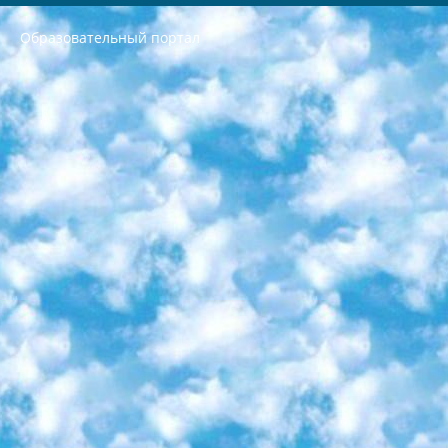
Образовательный портал
РЕСПУБЛИКА УЗБЕКИСТАН МИНИСТРЕРСТВО ДОШКОЛЬНОГО И ШКОЛЬНОГО ОБРАЗОВАНИЯ КОМАНДА в общеобразовательных учреждениях в 2023-2024 учебном году организация и проведение итоговой государственной аттестации обучающихся о Министра дошкольного и школьного образования Республики Узбекистан от 4 марта 2008 года (постановлением Минюста от 20 марта 2008 года № 1778 государственной регистрации) «Итоговое состояние учащихся общего среднего образования на основании положения об утверждении положения об аттестации общего среднего образования выпускной экзамен студентов в образовательных учреждениях в 2023-2024 учебном году В целях организации и прохождения аттестации приказываю: 1. Следующее: перечень предметов, по которым будет проводиться итоговая государственная аттестация и экзамен формы перевода согласно приложению 1; сертификаты международного образца, оценивающие уровень владения иностранными языками перечень согласно приложению 2; 2. Педагогический при специализированных образовательных учреждениях. научно-практический центр квалификации и международной оценки (Д.Давидова) 2024 г. До 25 марта: задания по предметам, по которым будет проводиться итоговая аттестация разработка и утверждение технических условий; итоговая аттестация на основании разработанного предметного задания разработка вопросов по предметам (устно и письменно), экзамен передача; общеобразовательные средние школы и специальные учебные заведения учащиеся выпускных классов школ и интернатов в агентской системе подготовка базы данных экзаменационных материалов и критериев оценки; перевод базы экзаменационных материалов на все языки обучения подать в Республиканский образовательный центр для изготовления; варианты экзаменов на основе разработанных контрольных материалов пусть будут поставлены задачи формирования. 3. Республиканский образовательный центр (Ш.Худайкулов) до 5 апреля 2024 года. до: база данных предоставленных экзаменационных материалов на все языки обучения перевод и экспертиза; для слепых, слабовидящих, глухих, слабослышащих и умственно отсталых детей учащиеся выпускных классов специализированных школ и школ-интернатов база данных экзаменационных материалов на всех преподаваемых языках подготовка критериев оценки; специализированные школы для умственно отсталых детей и технологии для учащихся выпускных классов школ-интернатов разработка соответствующих рекомендаций и критериев проведения ЕГЭ по естествознанию давать задания. 4. Педагогический при специализированных образовательных учреждениях. Научно-практический центр навыков и международной оценки (Д.Давидова), Республика образовательный центр (Худайкулов Ш.) итоговый государственный аттестационный экзамен ориентирован на творческое и логическое мышление при подготовке базы материалов учитывать введение заданий. 5. Следует отметить, что: сертификат государственного образца о знании общеобразовательного предмета и как минимум национальный уровень B1 по предметам на иностранных языках, указанным в Приложении 2. или международно признанный сертификат эквивалентного уровня студенты, изучающие определенный предмет, освобождаются от экзамена; по соответствующим предметам запланирована итоговая государственная аттестация за день до дня, путем жеребьевки Рабочей группой (в письменной форме по предметам, проводимым в форме) из числа сформированных вариантов выбрано 2 варианта; 2 выбранных варианта экзамена анонсированы на официальном сайте министерства и все выпускники по всей стране на основе этих вариантов проводит итоговую государственную аттестацию. 6. Государственное образование учащихся средних общеобразовательных учреждений. знания в соответствии с квалификационными требованиями, которые необходимо приобрести на основании стандартов итоговый (выпускной) контроль для 9 и 11 классов в целях тестирования Экзамены (далее – экзамены) состоят из предметов, перечисленных в приложении 1. будет сделано. 7. Экзамены пройдут с 26 мая по 15 июня 2024 г. (кроме науки физического воспитания). 8. Физическая для учащихся 9 классов общесредних образовательных учреждений. Экзамены по предмету «Образование, квалификация медицина» 1-6 мая 2024 года. сотрудники перевести под присмотр (с отклонениями в физическом или умственном развитии) специализированная школа для детей, школы-интернаты и со сколиозом школы-интернаты санаторного типа для больных детей исключены). 9. Он был слепым, слабовидящим и имел нарушения опорно-двигательного аппарата. экзамены в специализированных школах и интернатах для детей должны проводиться исходя из требований, предъявляемых к общеобразовательным учреждениям (физкультура кроме науки). 10. Специализированная школа для глухих и слабослышащих детей. и экзамены в интернатах и быть реализован в виде письменного теста по математике. 11. Специальность для умственно отсталых детей. Для 9 класса Родной язык и литературное письмо Государственный язык (язык обучения – узбекский). для неклассов) написано Математическое письмо Письменная/устная история Узбекистана Физическое воспитание практично Итоговый контроль Для 11 класса Написание родного языка и литературы (эссе) Математическое письмо Узбекский язык (обучение на узбекском языке) не посещающее общее среднее образование для учреждений)/Образовательное учреждение выбор письменный и устный Иностранный язык письменный/устный Письменная/устная история Узбекистана *По выбору студента:  Химия  Физика  Основы государственного права  География 10 бесплатных образовательных ресурсов - Мы составили подборку онлайн-проектов с интерактивными упражнениями, видеолекциями и статьями. Они помогут вам обрести новые и освежить старые знания бесплатно. 1. «ИНТУИТ» Старейшая образовательная площадка Рунета. Здесь вы найдёте сотни текстовых и видеокурсов на десятки различных тем — от программирования до психологии. Многие курсы подготовлены российскими университетами и крупными международными компаниями вроде Intel и Microsoft. Самостоятельное обучение бесплатное, но желающие могут оплатить услуги персональных наставников. 2. «Смартия» знакомит с актуальными профессиями и подсказывает, как им обучаться. Выбрав заинтересовавшую вас специальность — SMM-специалист, фотограф, веб-дизайнер или другую, — увидите список необходимых для неё умений. Чтобы вы могли освоить их самостоятельно, для каждого умения площадка отображает подборку ссылок на учебные материалы. Хотя «Смартия» ориентируется на русскоязычную аудиторию, часть контента всё же доступна только на английском. 3. «Лекторий Физтеха» Проект Московского физико-технического института (Физтеха). С его помощью вы можете смотреть онлайн серии лекций, записанные на видео в этом вузе. В числе доступных предметов — физика, биология, химия, информационные технологии и другие. К некоторым лекциям администрация ресурса прилагает готовые конспекты, которые можно скачивать в PDF-формате. 4. ITMOcourses Онлайн-площадка Санкт-Петербургского национального исследовательского университета информационных технологий, механики и оптики (ИТМО). Ресурс предоставляет свободный доступ к курсам, разработанным в этом вузе. Каталог материалов разбит на четыре категории: «Оптические системы и технологии», «Приборостроение и робототехника», «Информационные технологии» и «Биотехнологии». Курсы состоят из видеолекций, интерактивных демонстраций и заданий. 5. «КиберЛенинка» Электронная научная библиотека открытого доступа. Каталог площадки регулярно обрастает текстами статей из различных научных изданий. Сгруппированные по журналам и рубрикам публикации можно читать онлайн или скачивать целиком в PDF-формате. Проект нацелен на популяризацию науки за счёт открытого доступа к качественной информации. 6. «ПостНаука» На этом ресурсе публикуют подборки видеолекций, составленные экспертами из разных отраслей и объединённые общими темами. Среди них, к примеру, есть серии «Биоинформатика и геномика», «Культура средневековой Скандинавии» и Cinema Studies о теории кино. Каждая подборка лекций — логически связанная история, рассказанная экспертом от первого лица. Кроме того, на сайте появляются научно-образовательные статьи и тесты на разные темы. 7. «Newочём» Команда проекта «Newочём» отбирает самые интересные тексты из англоязычных СМИ и переводит те из них, за которые голосуют участники сообщества «ВКонтакте». По большей части это научно-популярные статьи. Редакторы придумывают лишь заголовки, в остальном содержание переводов соответствует оригиналам. Полные тексты можно читать прямо в социальной сети. 8. InternetUrok Онлайн-база материалов по основным дисциплинам школьной программы. Информация на сайте структурирована по классам, предметам и темам (урокам). Каждый урок состоит из видеолекций и конспектов. Есть также интерактивные тренажёры и тесты для закрепления пройденного материала. Даже если вы давно окончили школу, возможность повторить программу старших классов всегда может пригодиться. 9. Edutainme Ещё один ресурс об образовании. В отличие от Newtonew, как мне кажется, Edutainme больше ориентируется на представителей индустрии: педагогов, предпринимателей, разработчиков образовательных проектов. Но и любой, кто просто стремится к саморазвитию, найдёт на сайте много полезного и интересного для себя. Например, информацию о новых курсах и образовательных сервисах. 10. Newtonew Онлайн-медиа об образовании и обучении в широком смысле. Авторы Newtonew пишут об инструментах, заведениях, тактиках и стратегиях, которые помогают учить других и получать новые знания самостоятельно. На этой площадке вы найдёте новости, обзоры, аналитические мат