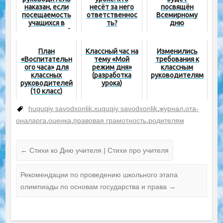
наказан, если
несёт за него
посвящён
посещаемость
ответственнос
Всемирному
учащихся в
ть?
дню
классе низкая?
продовольстви
я
План
Классный час на
Изменились
«Воспитательн
тему «Мой
требования к
ого часа» для
режим дня»
классным
классных
(разработка
руководителям
руководителей
урока)
(10 класс)
huquqiy savodxonlik
,
xuquqiy savodxonlik
,
журнал
,
ота-
оналарга
,
оценка
,
правовая грамотность
,
родителям
←
Стихи ко Дню учителя | Стихи про учителя
Рекомендации по проведению школьного этапа
олимпиады по основам государства и права
→