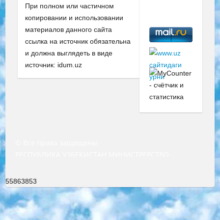
При полном или частичном
копировании и использовании
материалов данного сайта
ссылка на источник обязательна
и должна выглядеть в виде
источник: idum.uz
© Все права защищены
РЕСПУБЛИКА УЗБЕКИСТАН МИНИСТРЕРСТВО ДОШКОЛЬНОГО И ШКОЛЬНОГО ОБРАЗОВАНИЯ КОМАНДА в общеобразовательных учреждениях в 2023-2024 учебном году организация и проведение итоговой государственной аттестации обучающихся о Министра дошкольного и школьного образования Республики Узбекистан от 4 марта 2008 года (постановлением Минюста от 20 марта 2008 года № 1778 государственной регистрации) «Итоговое состояние учащихся общего среднего образования на основании положения об утверждении положения об аттестации общего среднего образования выпускной экзамен студентов в образовательных учреждениях в 2023-2024 учебном году В целях организации и прохождения аттестации приказываю: 1. Следующее: перечень предметов, по которым будет проводиться итоговая государственная аттестация и экзамен формы перевода согласно приложению 1; сертификаты международного образца, оценивающие уровень владения иностранными языками перечень согласно приложению 2; 2. Педагогический при специализированных образовательных учреждениях. научно-практический центр квалификации и международной оценки (Д.Давидова) 2024 г. До 25 марта: задания по предметам, по которым будет проводиться итоговая аттестация разработка и утверждение технических условий; итоговая аттестация на основании разработанного предметного задания разработка вопросов по предметам (устно и письменно), экзамен передача; общеобразовательные средние школы и специальные учебные заведения учащиеся выпускных классов школ и интернатов в агентской системе подготовка базы данных экзаменационных материалов и критериев оценки; перевод базы экзаменационных материалов на все языки обучения подать в Республиканский образовательный центр для изготовления; варианты экзаменов на основе разработанных контрольных материалов пусть будут поставлены задачи формирования. 3. Республиканский образовательный центр (Ш.Худайкулов) до 5 апреля 2024 года. до: база данных предоставленных экзаменационных материалов на все языки обучения перевод и экспертиза; для слепых, слабовидящих, глухих, слабослышащих и умственно отсталых детей учащиеся выпускных классов специализированных школ и школ-интернатов база данных экзаменационных материалов на всех преподаваемых языках подготовка критериев оценки; специализированные школы для умственно отсталых детей и технологии для учащихся выпускных классов школ-интернатов разработка соответствующих рекомендаций и критериев проведения ЕГЭ по естествознанию давать задания. 4. Педагогический при специализированных образовательных учреждениях. Научно-практический центр навыков и международной оценки (Д.Давидова), Республика образовательный центр (Худайкулов Ш.) итоговый государственный аттестационный экзамен ориентирован на творческое и логическое мышление при подготовке базы материалов учитывать введение заданий. 5. Следует отметить, что: сертификат государственного образца о знании общеобразовательного предмета и как минимум национальный уровень B1 по предметам на иностранных языках, указанным в Приложении 2. или международно признанный сертификат эквивалентного уровня студенты, изучающие определенный предмет, освобождаются от экзамена; по соответствующим предметам запланирована итоговая государственная аттестация за день до дня, путем жеребьевки Рабочей группой (в письменной форме по предметам, проводимым в форме) из числа сформированных вариантов выбрано 2 варианта; 2 выбранных варианта экзамена анонсированы на официальном сайте министерства и все выпускники по всей стране на основе этих вариантов проводит итоговую государственную аттестацию. 6. Государственное образование учащихся средних общеобразовательных учреждений. знания в соответствии с квалификационными требованиями, которые необходимо приобрести на основании стандартов итоговый (выпускной) контроль для 9 и 11 классов в целях тестирования Экзамены (далее – экзамены) состоят из предметов, перечисленных в приложении 1. будет сделано. 7. Экзамены пройдут с 26 мая по 15 июня 2024 г. (кроме науки физического воспитания). 8. Физическая для учащихся 9 классов общесредних образовательных учреждений. Экзамены по предмету «Образование, квалификация медицина» 1-6 мая 2024 года. сотрудники перевести под присмотр (с отклонениями в физическом или умственном развитии) специализированная школа для детей, школы-интернаты и со сколиозом школы-интернаты санаторного типа для больных детей исключены). 9. Он был слепым, слабовидящим и имел нарушения опорно-двигательного аппарата. экзамены в специализированных школах и интернатах для детей должны проводиться исходя из требований, предъявляемых к общеобразовательным учреждениям (физкультура кроме науки). 10. Специализированная школа для глухих и слабослышащих детей. и экзамены в интернатах и быть реализован в виде письменного теста по математике. 11. Специальность для умственно отсталых детей. Для 9 класса Родной язык и литературное письмо Государственный язык (язык обучения – узбекский). для неклассов) написано Математическое письмо Письменная/устная история Узбекистана Физическое воспитание практично Итоговый контроль Для 11 класса Написание родного языка и литературы (эссе) Математическое письмо Узбекский язык (обучение на узбекском языке) не посещающее общее среднее образование для учреждений)/Образовательное учреждение выбор письменный и устный Иностранный язык письменный/устный Письменная/устная история Узбекистана *По выбору студента:  Химия  Физика  Основы государственного права  География 10 бесплатных образовательных ресурсов - Мы составили подборку онлайн-проектов с интерактивными упражнениями, видеолекциями и статьями. Они помогут вам обрести новые и освежить старые знания бесплатно. 1. «ИНТУИТ» Старейшая образовательная площадка Рунета. Здесь вы найдёте сотни текстовых и видеокурсов на десятки различных тем — от программирования до психологии. Многие курсы подготовлены российскими университетами и крупными международными компаниями вроде Intel и Microsoft. Самостоятельное обучение бесплатное, но желающие могут оплатить услуги персональных наставников. 2. «Смартия» знакомит с актуальными профессиями и подсказывает, как им обучаться. Выбрав заинтересовавшую вас специальность — SMM-специалист, фотограф, веб-дизайнер или другую, — увидите список необходимых для неё умений. Чтобы вы могли освоить их самостоятельно, для каждого умения площадка отображает подборку ссылок на учебные материалы. Хотя «Смартия» ориентируется на русскоязычную аудиторию, часть контента всё же доступна только на английском. 3. «Лекторий Физтеха» Проект Московского физико-технического института (Физтеха). С его помощью вы можете смотреть онлайн серии лекций, записанные на видео в этом вузе. В числе доступных предметов — физика, биология, химия, информационные технологии и другие. К некоторым лекциям администрация ресурса прилагает готовые конспекты, которые можно скачивать в PDF-формате. 4. ITMOcourses Онлайн-площадка Санкт-Петербургского национального исследовательского университета информационных технологий, механики и оптики (ИТМО). Ресурс предоставляет свободный доступ к курсам, разработанным в этом вузе. Каталог материалов разбит на четыре категории: «Оптические системы и технологии», «Приборостроение и робототехника», «Информационные технологии» и «Биотехнологии». Курсы состоят из видеолекций, интерактивных демонстраций и заданий. 5. «КиберЛенинка» Электронная научная библиотека открытого доступа. Каталог площадки регулярно обрастает текстами статей из различных научных изданий. Сгруппированные по журналам и рубрикам публикации можно читать онлайн или скачивать целиком в PDF-формате. Проект нацелен на популяризацию науки за счёт открытого доступа к качественной информации. 6. «ПостНаука» На этом ресурсе публикуют подборки видеолекций, составленные экспертами из разных отраслей и объединённые общими темами. Среди них, к примеру, есть серии «Биоинформатика и геномика», «Культура средневековой Скандинавии» и Cinema Studies о теории кино. Каждая подборка лекций — логически связанная история, рассказанная экспертом от первого лица. Кроме того, на сайте появляются научно-образовательные статьи и тесты на разные темы. 7. «Newочём» Команда проекта «Newочём» отбирает самые интересные тексты из англоязычных СМИ и переводит те из них, за которые голосуют участники сообщества «ВКонтакте». По большей части это научно-популярные статьи. Редакторы придумывают лишь заголовки, в остальном содержание переводов соответствует оригиналам. Полные тексты можно читать прямо в социальной сети. 8. InternetUrok Онлайн-база материалов по основным дисциплинам школьной программы. Информация на сайте структурирована по классам, предметам и темам (урокам). Каждый урок состоит из видеолекций и конспектов. Есть также интерактивные тренажёры и тесты для закрепления пройденного материала. Даже если вы давно окончили школу, возможность повторить программу старших классов всегда может пригодиться. 9. Edutainme Ещё один ресурс об образовании. В отличие от Newtonew, как мне кажется, Edutainme больше ориентируется на представителей индустрии: педагогов, предпринимателей, разработчиков образовательных проектов. Но и любой, кто просто стремится к саморазвитию, найдёт на сайте много полезного и интересного для себя. Например, информацию о новых курсах и образовательных сервисах. 10. Newtonew Онлайн-медиа об образовании и обучении в широком смысле. Авторы Newtonew пишут об инструментах, заведениях, тактиках и стратегиях, которые помогают учить других и получать новые знания самостоятельно. На этой площадке вы найдёте новости, обзоры, аналитические мате
55863853