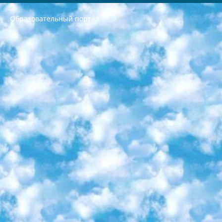
Образовательный портал
РЕСПУБЛИКА УЗБЕКИСТАН МИНИСТРЕРСТВО ДОШКОЛЬНОГО И ШКОЛЬНОГО ОБРАЗОВАНИЯ КОМАНДА в общеобразовательных учреждениях в 2023-2024 учебном году организация и проведение итоговой государственной аттестации обучающихся о Министра дошкольного и школьного образования Республики Узбекистан от 4 марта 2008 года (постановлением Минюста от 20 марта 2008 года № 1778 государственной регистрации) «Итоговое состояние учащихся общего среднего образования на основании положения об утверждении положения об аттестации общего среднего образования выпускной экзамен студентов в образовательных учреждениях в 2023-2024 учебном году В целях организации и прохождения аттестации приказываю: 1. Следующее: перечень предметов, по которым будет проводиться итоговая государственная аттестация и экзамен формы перевода согласно приложению 1; сертификаты международного образца, оценивающие уровень владения иностранными языками перечень согласно приложению 2; 2. Педагогический при специализированных образовательных учреждениях. научно-практический центр квалификации и международной оценки (Д.Давидова) 2024 г. До 25 марта: задания по предметам, по которым будет проводиться итоговая аттестация разработка и утверждение технических условий; итоговая аттестация на основании разработанного предметного задания разработка вопросов по предметам (устно и письменно), экзамен передача; общеобразовательные средние школы и специальные учебные заведения учащиеся выпускных классов школ и интернатов в агентской системе подготовка базы данных экзаменационных материалов и критериев оценки; перевод базы экзаменационных материалов на все языки обучения подать в Республиканский образовательный центр для изготовления; варианты экзаменов на основе разработанных контрольных материалов пусть будут поставлены задачи формирования. 3. Республиканский образовательный центр (Ш.Худайкулов) до 5 апреля 2024 года. до: база данных предоставленных экзаменационных материалов на все языки обучения перевод и экспертиза; для слепых, слабовидящих, глухих, слабослышащих и умственно отсталых детей учащиеся выпускных классов специализированных школ и школ-интернатов база данных экзаменационных материалов на всех преподаваемых языках подготовка критериев оценки; специализированные школы для умственно отсталых детей и технологии для учащихся выпускных классов школ-интернатов разработка соответствующих рекомендаций и критериев проведения ЕГЭ по естествознанию давать задания. 4. Педагогический при специализированных образовательных учреждениях. Научно-практический центр навыков и международной оценки (Д.Давидова), Республика образовательный центр (Худайкулов Ш.) итоговый государственный аттестационный экзамен ориентирован на творческое и логическое мышление при подготовке базы материалов учитывать введение заданий. 5. Следует отметить, что: сертификат государственного образца о знании общеобразовательного предмета и как минимум национальный уровень B1 по предметам на иностранных языках, указанным в Приложении 2. или международно признанный сертификат эквивалентного уровня студенты, изучающие определенный предмет, освобождаются от экзамена; по соответствующим предметам запланирована итоговая государственная аттестация за день до дня, путем жеребьевки Рабочей группой (в письменной форме по предметам, проводимым в форме) из числа сформированных вариантов выбрано 2 варианта; 2 выбранных варианта экзамена анонсированы на официальном сайте министерства и все выпускники по всей стране на основе этих вариантов проводит итоговую государственную аттестацию. 6. Государственное образование учащихся средних общеобразовательных учреждений. знания в соответствии с квалификационными требованиями, которые необходимо приобрести на основании стандартов итоговый (выпускной) контроль для 9 и 11 классов в целях тестирования Экзамены (далее – экзамены) состоят из предметов, перечисленных в приложении 1. будет сделано. 7. Экзамены пройдут с 26 мая по 15 июня 2024 г. (кроме науки физического воспитания). 8. Физическая для учащихся 9 классов общесредних образовательных учреждений. Экзамены по предмету «Образование, квалификация медицина» 1-6 мая 2024 года. сотрудники перевести под присмотр (с отклонениями в физическом или умственном развитии) специализированная школа для детей, школы-интернаты и со сколиозом школы-интернаты санаторного типа для больных детей исключены). 9. Он был слепым, слабовидящим и имел нарушения опорно-двигательного аппарата. экзамены в специализированных школах и интернатах для детей должны проводиться исходя из требований, предъявляемых к общеобразовательным учреждениям (физкультура кроме науки). 10. Специализированная школа для глухих и слабослышащих детей. и экзамены в интернатах и быть реализован в виде письменного теста по математике. 11. Специальность для умственно отсталых детей. Для 9 класса Родной язык и литературное письмо Государственный язык (язык обучения – узбекский). для неклассов) написано Математическое письмо Письменная/устная история Узбекистана Физическое воспитание практично Итоговый контроль Для 11 класса Написание родного языка и литературы (эссе) Математическое письмо Узбекский язык (обучение на узбекском языке) не посещающее общее среднее образование для учреждений)/Образовательное учреждение выбор письменный и устный Иностранный язык письменный/устный Письменная/устная история Узбекистана *По выбору студента:  Химия  Физика  Основы государственного права  География 10 бесплатных образовательных ресурсов - Мы составили подборку онлайн-проектов с интерактивными упражнениями, видеолекциями и статьями. Они помогут вам обрести новые и освежить старые знания бесплатно. 1. «ИНТУИТ» Старейшая образовательная площадка Рунета. Здесь вы найдёте сотни текстовых и видеокурсов на десятки различных тем — от программирования до психологии. Многие курсы подготовлены российскими университетами и крупными международными компаниями вроде Intel и Microsoft. Самостоятельное обучение бесплатное, но желающие могут оплатить услуги персональных наставников. 2. «Смартия» знакомит с актуальными профессиями и подсказывает, как им обучаться. Выбрав заинтересовавшую вас специальность — SMM-специалист, фотограф, веб-дизайнер или другую, — увидите список необходимых для неё умений. Чтобы вы могли освоить их самостоятельно, для каждого умения площадка отображает подборку ссылок на учебные материалы. Хотя «Смартия» ориентируется на русскоязычную аудиторию, часть контента всё же доступна только на английском. 3. «Лекторий Физтеха» Проект Московского физико-технического института (Физтеха). С его помощью вы можете смотреть онлайн серии лекций, записанные на видео в этом вузе. В числе доступных предметов — физика, биология, химия, информационные технологии и другие. К некоторым лекциям администрация ресурса прилагает готовые конспекты, которые можно скачивать в PDF-формате. 4. ITMOcourses Онлайн-площадка Санкт-Петербургского национального исследовательского университета информационных технологий, механики и оптики (ИТМО). Ресурс предоставляет свободный доступ к курсам, разработанным в этом вузе. Каталог материалов разбит на четыре категории: «Оптические системы и технологии», «Приборостроение и робототехника», «Информационные технологии» и «Биотехнологии». Курсы состоят из видеолекций, интерактивных демонстраций и заданий. 5. «КиберЛенинка» Электронная научная библиотека открытого доступа. Каталог площадки регулярно обрастает текстами статей из различных научных изданий. Сгруппированные по журналам и рубрикам публикации можно читать онлайн или скачивать целиком в PDF-формате. Проект нацелен на популяризацию науки за счёт открытого доступа к качественной информации. 6. «ПостНаука» На этом ресурсе публикуют подборки видеолекций, составленные экспертами из разных отраслей и объединённые общими темами. Среди них, к примеру, есть серии «Биоинформатика и геномика», «Культура средневековой Скандинавии» и Cinema Studies о теории кино. Каждая подборка лекций — логически связанная история, рассказанная экспертом от первого лица. Кроме того, на сайте появляются научно-образовательные статьи и тесты на разные темы. 7. «Newочём» Команда проекта «Newочём» отбирает самые интересные тексты из англоязычных СМИ и переводит те из них, за которые голосуют участники сообщества «ВКонтакте». По большей части это научно-популярные статьи. Редакторы придумывают лишь заголовки, в остальном содержание переводов соответствует оригиналам. Полные тексты можно читать прямо в социальной сети. 8. InternetUrok Онлайн-база материалов по основным дисциплинам школьной программы. Информация на сайте структурирована по классам, предметам и темам (урокам). Каждый урок состоит из видеолекций и конспектов. Есть также интерактивные тренажёры и тесты для закрепления пройденного материала. Даже если вы давно окончили школу, возможность повторить программу старших классов всегда может пригодиться. 9. Edutainme Ещё один ресурс об образовании. В отличие от Newtonew, как мне кажется, Edutainme больше ориентируется на представителей индустрии: педагогов, предпринимателей, разработчиков образовательных проектов. Но и любой, кто просто стремится к саморазвитию, найдёт на сайте много полезного и интересного для себя. Например, информацию о новых курсах и образовательных сервисах. 10. Newtonew Онлайн-медиа об образовании и обучении в широком смысле. Авторы Newtonew пишут об инструментах, заведениях, тактиках и стратегиях, которые помогают учить других и получать новые знания самостоятельно. На этой площадке вы найдёте новости, обзоры, аналитические мат