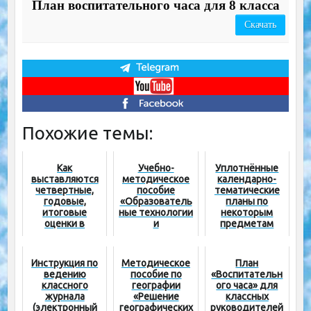
План воспитательного часа для 8 класса
Скачать
Похожие темы:
Как
Учебно-
Уплотнённые
выставляются
методическое
календарно-
четвертные,
пособие
тематические
годовые,
«Образователь
планы по
итоговые
ные технологии
некоторым
оценки в
и
предметам
электронном
педагогическое
журнале?
мастерство»
(ФОТО)
Инструкция по
Методическое
План
ведению
пособие по
«Воспитательн
классного
географии
ого часа» для
журнала
«Решение
классных
(электронный
географических
руководителей