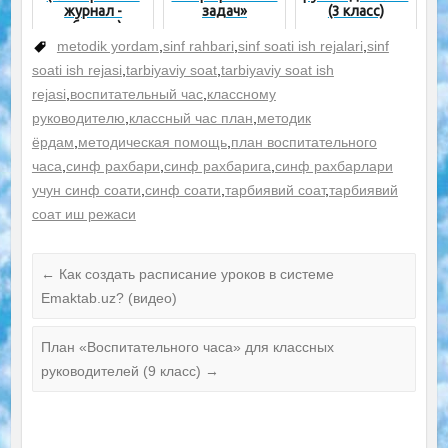
журнал -
задач»
(3 класс)
образец)
metodik yordam
,
sinf rahbari
,
sinf soati ish rejalari
,
sinf
soati ish rejasi
,
tarbiyaviy soat
,
tarbiyaviy soat ish
rejasi
,
воспитательный час
,
классному
руководителю
,
классный час план
,
методик
ёрдам
,
методическая помощь
,
план воспитательного
часа
,
синф рахбари
,
синф рахбарига
,
синф рахбарлари
учун синф соати
,
синф соати
,
тарбиявий соат
,
тарбиявий
соат иш режаси
←
Как создать расписание уроков в системе
Emaktab.uz? (видео)
План «Воспитательного часа» для классных
руководителей (9 класс)
→