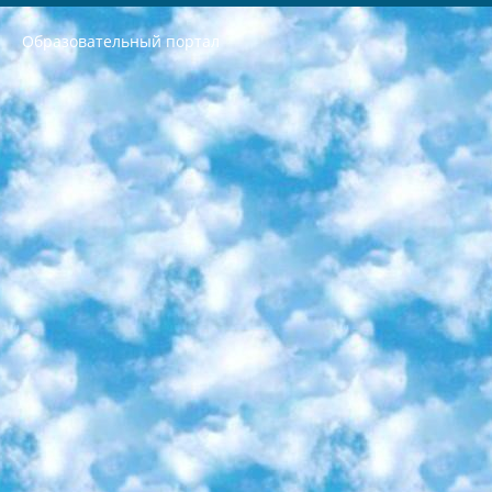
Образовательный портал
РЕСПУБЛИКА УЗБЕКИСТАН МИНИСТРЕРСТВО ДОШКОЛЬНОГО И ШКОЛЬНОГО ОБРАЗОВАНИЯ КОМАНДА в общеобразовательных учреждениях в 2023-2024 учебном году организация и проведение итоговой государственной аттестации обучающихся о Министра дошкольного и школьного образования Республики Узбекистан от 4 марта 2008 года (постановлением Минюста от 20 марта 2008 года № 1778 государственной регистрации) «Итоговое состояние учащихся общего среднего образования на основании положения об утверждении положения об аттестации общего среднего образования выпускной экзамен студентов в образовательных учреждениях в 2023-2024 учебном году В целях организации и прохождения аттестации приказываю: 1. Следующее: перечень предметов, по которым будет проводиться итоговая государственная аттестация и экзамен формы перевода согласно приложению 1; сертификаты международного образца, оценивающие уровень владения иностранными языками перечень согласно приложению 2; 2. Педагогический при специализированных образовательных учреждениях. научно-практический центр квалификации и международной оценки (Д.Давидова) 2024 г. До 25 марта: задания по предметам, по которым будет проводиться итоговая аттестация разработка и утверждение технических условий; итоговая аттестация на основании разработанного предметного задания разработка вопросов по предметам (устно и письменно), экзамен передача; общеобразовательные средние школы и специальные учебные заведения учащиеся выпускных классов школ и интернатов в агентской системе подготовка базы данных экзаменационных материалов и критериев оценки; перевод базы экзаменационных материалов на все языки обучения подать в Республиканский образовательный центр для изготовления; варианты экзаменов на основе разработанных контрольных материалов пусть будут поставлены задачи формирования. 3. Республиканский образовательный центр (Ш.Худайкулов) до 5 апреля 2024 года. до: база данных предоставленных экзаменационных материалов на все языки обучения перевод и экспертиза; для слепых, слабовидящих, глухих, слабослышащих и умственно отсталых детей учащиеся выпускных классов специализированных школ и школ-интернатов база данных экзаменационных материалов на всех преподаваемых языках подготовка критериев оценки; специализированные школы для умственно отсталых детей и технологии для учащихся выпускных классов школ-интернатов разработка соответствующих рекомендаций и критериев проведения ЕГЭ по естествознанию давать задания. 4. Педагогический при специализированных образовательных учреждениях. Научно-практический центр навыков и международной оценки (Д.Давидова), Республика образовательный центр (Худайкулов Ш.) итоговый государственный аттестационный экзамен ориентирован на творческое и логическое мышление при подготовке базы материалов учитывать введение заданий. 5. Следует отметить, что: сертификат государственного образца о знании общеобразовательного предмета и как минимум национальный уровень B1 по предметам на иностранных языках, указанным в Приложении 2. или международно признанный сертификат эквивалентного уровня студенты, изучающие определенный предмет, освобождаются от экзамена; по соответствующим предметам запланирована итоговая государственная аттестация за день до дня, путем жеребьевки Рабочей группой (в письменной форме по предметам, проводимым в форме) из числа сформированных вариантов выбрано 2 варианта; 2 выбранных варианта экзамена анонсированы на официальном сайте министерства и все выпускники по всей стране на основе этих вариантов проводит итоговую государственную аттестацию. 6. Государственное образование учащихся средних общеобразовательных учреждений. знания в соответствии с квалификационными требованиями, которые необходимо приобрести на основании стандартов итоговый (выпускной) контроль для 9 и 11 классов в целях тестирования Экзамены (далее – экзамены) состоят из предметов, перечисленных в приложении 1. будет сделано. 7. Экзамены пройдут с 26 мая по 15 июня 2024 г. (кроме науки физического воспитания). 8. Физическая для учащихся 9 классов общесредних образовательных учреждений. Экзамены по предмету «Образование, квалификация медицина» 1-6 мая 2024 года. сотрудники перевести под присмотр (с отклонениями в физическом или умственном развитии) специализированная школа для детей, школы-интернаты и со сколиозом школы-интернаты санаторного типа для больных детей исключены). 9. Он был слепым, слабовидящим и имел нарушения опорно-двигательного аппарата. экзамены в специализированных школах и интернатах для детей должны проводиться исходя из требований, предъявляемых к общеобразовательным учреждениям (физкультура кроме науки). 10. Специализированная школа для глухих и слабослышащих детей. и экзамены в интернатах и быть реализован в виде письменного теста по математике. 11. Специальность для умственно отсталых детей. Для 9 класса Родной язык и литературное письмо Государственный язык (язык обучения – узбекский). для неклассов) написано Математическое письмо Письменная/устная история Узбекистана Физическое воспитание практично Итоговый контроль Для 11 класса Написание родного языка и литературы (эссе) Математическое письмо Узбекский язык (обучение на узбекском языке) не посещающее общее среднее образование для учреждений)/Образовательное учреждение выбор письменный и устный Иностранный язык письменный/устный Письменная/устная история Узбекистана *По выбору студента:  Химия  Физика  Основы государственного права  География 10 бесплатных образовательных ресурсов - Мы составили подборку онлайн-проектов с интерактивными упражнениями, видеолекциями и статьями. Они помогут вам обрести новые и освежить старые знания бесплатно. 1. «ИНТУИТ» Старейшая образовательная площадка Рунета. Здесь вы найдёте сотни текстовых и видеокурсов на десятки различных тем — от программирования до психологии. Многие курсы подготовлены российскими университетами и крупными международными компаниями вроде Intel и Microsoft. Самостоятельное обучение бесплатное, но желающие могут оплатить услуги персональных наставников. 2. «Смартия» знакомит с актуальными профессиями и подсказывает, как им обучаться. Выбрав заинтересовавшую вас специальность — SMM-специалист, фотограф, веб-дизайнер или другую, — увидите список необходимых для неё умений. Чтобы вы могли освоить их самостоятельно, для каждого умения площадка отображает подборку ссылок на учебные материалы. Хотя «Смартия» ориентируется на русскоязычную аудиторию, часть контента всё же доступна только на английском. 3. «Лекторий Физтеха» Проект Московского физико-технического института (Физтеха). С его помощью вы можете смотреть онлайн серии лекций, записанные на видео в этом вузе. В числе доступных предметов — физика, биология, химия, информационные технологии и другие. К некоторым лекциям администрация ресурса прилагает готовые конспекты, которые можно скачивать в PDF-формате. 4. ITMOcourses Онлайн-площадка Санкт-Петербургского национального исследовательского университета информационных технологий, механики и оптики (ИТМО). Ресурс предоставляет свободный доступ к курсам, разработанным в этом вузе. Каталог материалов разбит на четыре категории: «Оптические системы и технологии», «Приборостроение и робототехника», «Информационные технологии» и «Биотехнологии». Курсы состоят из видеолекций, интерактивных демонстраций и заданий. 5. «КиберЛенинка» Электронная научная библиотека открытого доступа. Каталог площадки регулярно обрастает текстами статей из различных научных изданий. Сгруппированные по журналам и рубрикам публикации можно читать онлайн или скачивать целиком в PDF-формате. Проект нацелен на популяризацию науки за счёт открытого доступа к качественной информации. 6. «ПостНаука» На этом ресурсе публикуют подборки видеолекций, составленные экспертами из разных отраслей и объединённые общими темами. Среди них, к примеру, есть серии «Биоинформатика и геномика», «Культура средневековой Скандинавии» и Cinema Studies о теории кино. Каждая подборка лекций — логически связанная история, рассказанная экспертом от первого лица. Кроме того, на сайте появляются научно-образовательные статьи и тесты на разные темы. 7. «Newочём» Команда проекта «Newочём» отбирает самые интересные тексты из англоязычных СМИ и переводит те из них, за которые голосуют участники сообщества «ВКонтакте». По большей части это научно-популярные статьи. Редакторы придумывают лишь заголовки, в остальном содержание переводов соответствует оригиналам. Полные тексты можно читать прямо в социальной сети. 8. InternetUrok Онлайн-база материалов по основным дисциплинам школьной программы. Информация на сайте структурирована по классам, предметам и темам (урокам). Каждый урок состоит из видеолекций и конспектов. Есть также интерактивные тренажёры и тесты для закрепления пройденного материала. Даже если вы давно окончили школу, возможность повторить программу старших классов всегда может пригодиться. 9. Edutainme Ещё один ресурс об образовании. В отличие от Newtonew, как мне кажется, Edutainme больше ориентируется на представителей индустрии: педагогов, предпринимателей, разработчиков образовательных проектов. Но и любой, кто просто стремится к саморазвитию, найдёт на сайте много полезного и интересного для себя. Например, информацию о новых курсах и образовательных сервисах. 10. Newtonew Онлайн-медиа об образовании и обучении в широком смысле. Авторы Newtonew пишут об инструментах, заведениях, тактиках и стратегиях, которые помогают учить других и получать новые знания самостоятельно. На этой площадке вы найдёте новости, обзоры, аналитические мат