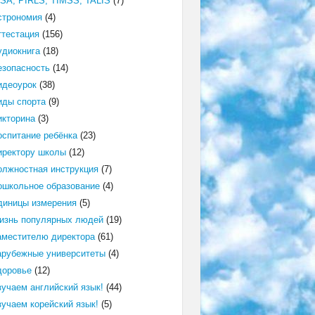
ISA, PIRLS, TIMSS, TALIS
(7)
строномия
(4)
ттестация
(156)
удиокнига
(18)
езопасность
(14)
идеоурок
(38)
иды спорта
(9)
икторина
(3)
оспитание ребёнка
(23)
иректору школы
(12)
олжностная инструкция
(7)
ошкольное образование
(4)
диницы измерения
(5)
изнь популярных людей
(19)
аместителю директора
(61)
арубежные университеты
(4)
доровье
(12)
зучаем английский язык!
(44)
зучаем корейский язык!
(5)