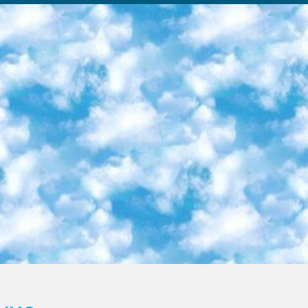
ка образовательный центр (Худайкулов Ш.) итоговый государственный аттестационный экзамен ориентирован на творческое и логическое мышление при подготовке базы материалов учитывать введение заданий. 5. Следует отметить, что: сертификат государственного образца о знании общеобразовательного предмета и как минимум национальный уровень B1 по предметам на иностранных языках, указанным в Приложении 2. или международно признанный сертификат эквивалентного уровня студенты, изучающие определенный предмет, освобождаются от экзамена; по соответствующим предметам запланирована итоговая государственная аттестация за день до дня, путем жеребьевки Рабочей группой (в письменной форме по предметам, проводимым в форме) из числа сформированных вариантов выбрано 2 варианта; 2 выбранных варианта экзамена анонсированы на официальном сайте министерства и все выпускники по всей стране на основе этих вариантов проводит итоговую государственную аттестацию. 6. Государственное образование учащихся средних общеобразовательных учреждений. знания в соответствии с квалификационными требованиями, которые необходимо приобрести на основании стандартов итоговый (выпускной) контроль для 9 и 11 классов в целях тестирования Экзамены (далее – экзамены) состоят из предметов, перечисленных в приложении 1. будет сделано. 7. Экзамены пройдут с 26 мая по 15 июня 2024 г. (кроме науки физического воспитания). 8. Физическая для учащихся 9 классов общесредних образовательных учреждений. Экзамены по предмету «Образование, квалификация медицина» 1-6 мая 2024 года. сотрудники перевести под присмотр (с отклонениями в физическом или умственном развитии) специализированная школа для детей, школы-интернаты и со сколиозом школы-интернаты санаторного типа для больных детей исключены). 9. Он был слепым, слабовидящим и имел нарушения опорно-двигательного аппарата. экзамены в специализированных школах и интернатах для детей должны проводиться исходя из требований, предъявляемых к общеобразовательным учреждениям (физкультура кроме науки). 10. Специализированная школа для глухих и слабослышащих детей. и экзамены в интернатах и быть реализован в виде письменного теста по математике. 11. Специальность для умственно отсталых детей. Для 9 класса Родной язык и литературное письмо Государственный язык (язык обучения – узбекский). для неклассов) написано Математическое письмо Письменная/устная история Узбекистана Физическое воспитание практично Итоговый контроль Для 11 класса Написание родного языка и литературы (эссе) Математическое письмо Узбекский язык (обучение на узбекском языке) не посещающее общее среднее образование для учреждений)/Образовательное учреждение выбор письменный и устный Иностранный язык письменный/устный Письменная/устная история Узбекистана *По выбору студента:  Химия  Физика  Основы государственного права  География 10 бесплатных образовательных ресурсов - Мы составили подборку онлайн-проектов с интерактивными упражнениями, видеолекциями и статьями. Они помогут вам обрести новые и освежить старые знания бесплатно. 1. «ИНТУИТ» Старейшая образовательная площадка Рунета. Здесь вы найдёте сотни текстовых и видеокурсов на десятки различных тем — от программирования до психологии. Многие курсы подготовлены российскими университетами и крупными международными компаниями вроде Intel и Microsoft. Самостоятельное обучение бесплатное, но желающие могут оплатить услуги персональных наставников. 2. «Смартия» знакомит с актуальными профессиями и подсказывает, как им обучаться. Выбрав заинтересовавшую вас специальность — SMM-специалист, фотограф, веб-дизайнер или другую, — увидите список необходимых для неё умений. Чтобы вы могли освоить их самостоятельно, для каждого умения площадка отображает подборку ссылок на учебные материалы. Хотя «Смартия» ориентируется на русскоязычную аудиторию, часть контента всё же доступна только на английском. 3. «Лекторий Физтеха» Проект Московского физико-технического института (Физтеха). С его помощью вы можете смотреть онлайн серии лекций, записанные на видео в этом вузе. В числе доступных предметов — физика, биология, химия, информационные технологии и другие. К некоторым лекциям администрация ресурса прилагает готовые конспекты, которые можно скачивать в PDF-формате. 4. ITMOcourses Онлайн-площадка Санкт-Петербургского национального исследовательского университета информационных технологий, механики и оптики (ИТМО). Ресурс предоставляет свободный доступ к курсам, разработанным в этом вузе. Каталог материалов разбит на четыре категории: «Оптические системы и технологии», «Приборостроение и робототехника», «Информационные технологии» и «Биотехнологии». Курсы состоят из видеолекций, интерактивных демонстраций и заданий. 5. «КиберЛенинка» Электронная научная библиот