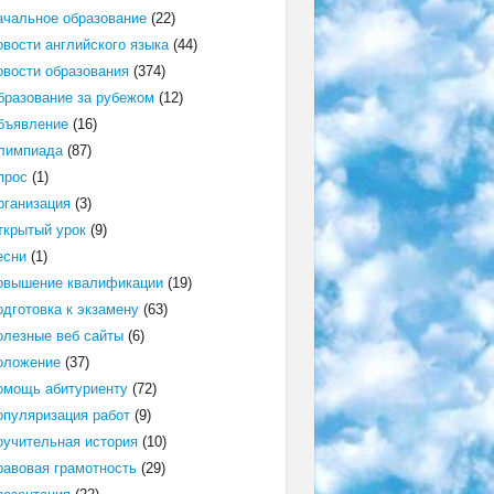
ачальное образование
(22)
овости английского языка
(44)
овости образования
(374)
бразование за рубежом
(12)
бъявление
(16)
лимпиада
(87)
прос
(1)
рганизация
(3)
ткрытый урок
(9)
есни
(1)
овышение квалификации
(19)
одготовка к экзамену
(63)
олезные веб сайты
(6)
оложение
(37)
омощь абитуриенту
(72)
опуляризация работ
(9)
оучительная история
(10)
равовая грамотность
(29)