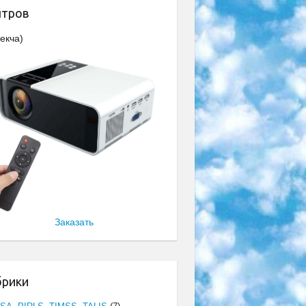
нтров
екча)
Заказать
брики