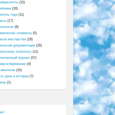
ниверситеты
(15)
чебники
(18)
читель года
(11)
акты
(17)
илология
(9)
имические элементы
(5)
кола мастерства
(18)
кольная документация
(26)
кольному психологу
(11)
лектронный журнал
(57)
нергосбережение
(4)
тимология
(16)
от день в истории
(7)
мор
(1)
акт