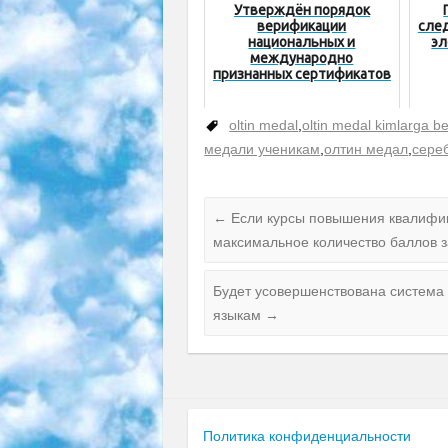
Утверждён порядок
верификации
сле
национальных и
эл
международно
признанных сертификатов
oltin medal
,
oltin medal kimlarga be
медали ученикам
,
олтин медал
,
сере
←
Если курсы повышения квалифик
максимальное количество баллов з
Будет усовершенствована система
языкам
→
Политика конфиденциальности