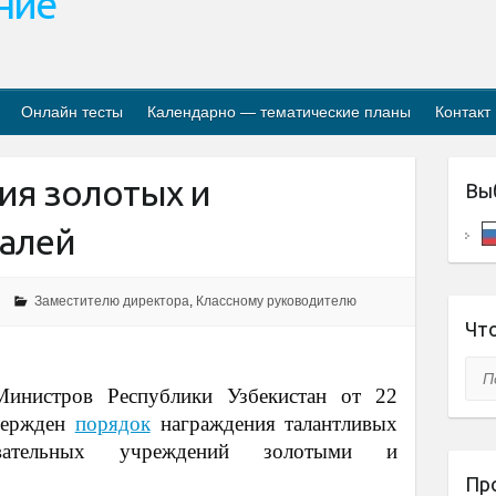
ание
Онлайн тесты
Календарно — тематические планы
Контакт
ия золотых и
Вы
алей
Заместителю директора
,
Классному руководителю
Что
Пои
Министров Республики Узбекистан от 22
вержден
порядок
награждения талантливых
овательных учреждений золотыми и
Пр