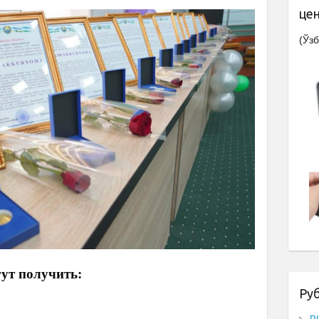
це
(Ўзб
ут получить:
Ру