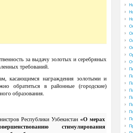
Н
Н
Н
О
О
О
О
О
твенность за выдачу золотых и серебряных
О
вленных требований.
П
П
ам, касающимся награждения золотыми и
П
жно обратиться в районные (городские)
П
ного образования.
П
П
П
нистров Республики Узбекистан
«О мерах
П
ершенствованию стимулирования
П