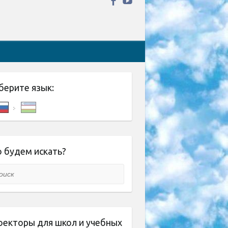
берите язык:
 будем искать?
ск
оекторы для школ и учебных