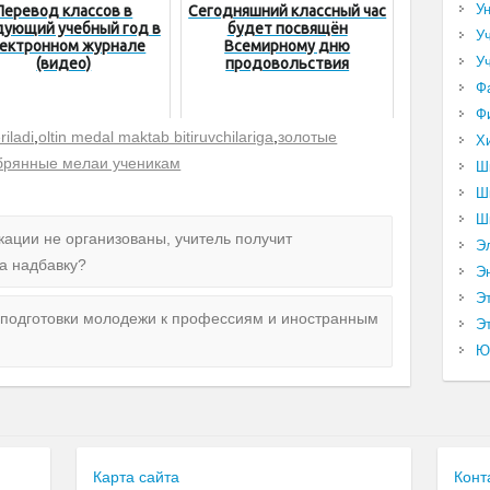
У
Перевод классов в
Сегодняшний классный час
дующий учебный год в
будет посвящён
У
ектронном журнале
Всемирному дню
У
(видео)
продовольствия
Ф
Ф
riladi
,
oltin medal maktab bitiruvchilariga
,
золотые
Х
брянные мелаи ученикам
Ш
Ш
Ш
ации не организованы, учитель получит
Э
а надбавку?
Э
Э
 подготовки молодежи к профессиям и иностранным
Эт
Ю
Карта сайта
Конт