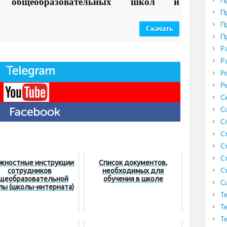
х общеобразовательных школ и
П
П
П
Скачать
П
Р
Р
Р
Р
С
С
С
С
С
С
жностные инструкции
Список документов,
сотрудников
необходимых для
С
щеобразовательной
обучения в школе
С
лы (школы-интерната)
Т
Т
Т