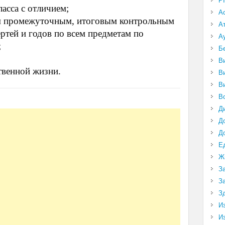
P
ласса с отличием;
А
ем промежуточным, итоговым контрольным
А
ертей и годов по всем предметам по
А
;
Б
В
твенной жизни.
В
В
В
Д
Д
Д
Е
Ж
З
З
З
И
И