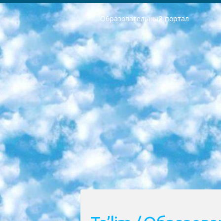
Образовательный портал
РЕСПУБЛИКА УЗБЕКИСТАН МИНИСТРЕРСТВО ДОШКОЛЬНОГО И ШКОЛЬНОГО ОБРАЗОВАНИЯ КОМАНДА в общеобразовательных учреждениях в 2023-2024 учебном году организация и проведение итоговой государственной аттестации обучающихся о Министра дошкольного и школьного образования Республики Узбекистан от 4 марта 2008 года (постановлением Минюста от 20 марта 2008 года № 1778 государственной регистрации) «Итоговое состояние учащихся общего среднего образования на основании положения об утверждении положения об аттестации общего среднего образования выпускной экзамен студентов в образовательных учреждениях в 2023-2024 учебном году В целях организации и прохождения аттестации приказываю: 1. Следующее: перечень предметов, по которым будет проводиться итоговая государственная аттестация и экзамен формы перевода согласно приложению 1; сертификаты международного образца, оценивающие уровень владения иностранными языками перечень согласно приложению 2; 2. Педагогический при специализированных образовательных учреждениях. научно-практический центр квалификации и международной оценки (Д.Давидова) 2024 г. До 25 марта: задания по предметам, по которым будет проводиться итоговая аттестация разработка и утверждение технических условий; итоговая аттестация на основании разработанного предметного задания разработка вопросов по предметам (устно и письменно), экзамен передача; общеобразовательные средние школы и специальные учебные заведения учащиеся выпускных классов школ и интернатов в агентской системе подготовка базы данных экзаменационных материалов и критериев оценки; перевод базы экзаменационных материалов на все языки обучения подать в Республиканский образовательный центр для изготовления; варианты экзаменов на основе разработанных контрольных материалов пусть будут поставлены задачи формирования. 3. Республиканский образовательный центр (Ш.Худайкулов) до 5 апреля 2024 года. до: база данных предоставленных экзаменационных материалов на все языки обучения перевод и экспертиза; для слепых, слабовидящих, глухих, слабослышащих и умственно отсталых детей учащиеся выпускных классов специализированных школ и школ-интернатов база данных экзаменационных материалов на всех преподаваемых языках подготовка критериев оценки; специализированные школы для умственно отсталых детей и технологии для учащихся выпускных классов школ-интернатов разработка соответствующих рекомендаций и критериев проведения ЕГЭ по естествознанию давать задания. 4. Педагогический при специализированных образовательных учреждениях. Научно-практический центр навыков и международной оценки (Д.Давидова), Республи