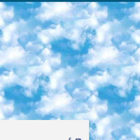
ека открытого доступа. Каталог площадки регулярно обрастает текстами статей из различных научных изданий. Сгруппированные по журналам и рубрикам публикации можно читать онлайн или скачивать целиком в PDF-формате. Проект нацелен на популяризацию науки за счёт открытого доступа к качественной информации. 6. «ПостНаука» На этом ресурсе публикуют подборки видеолекций, составленные экспертами из разных отраслей и объединённые общими темами. Среди них, к примеру, есть серии «Биоинформатика и геномика», «Культура средневековой Скандинавии» и Cinema Studies о теории кино. Каждая подборка лекций — логически связанная история, рассказанная экспертом от первого лица. Кроме того, на сайте появляются научно-образовательные статьи и тесты на разные темы. 7. «Newочём» Команда проекта «Newочём» отбирает самые интересные тексты из англоязычных СМИ и переводит те из них, за которые голосуют участники сообщества «ВКонтакте». По большей части это научно-популярные статьи. Редакторы придумывают лишь заголовки, в остальном содержание переводов соответствует оригиналам. Полные тексты можно читать прямо в социальной сети. 8. InternetUrok Онлайн-база материалов по основным дисциплинам школьной программы. Информация на сайте структурирована по классам, предметам и темам (урокам). Каждый урок состоит из видеолекций и конспектов. Есть также интерактивные тренажёры и тесты для закрепления пройденного материала. Даже если вы давно окончили школу, возможность повторить программу старших классов всегда может пригодиться. 9. Edutainme Ещё один ресурс об образовании. В отличие от Newtonew, как мне кажется, Edutainme больше ориентируется на представителей индустрии: педагогов, предпринимателей, разработчиков образовательных проектов. Но и любой, кто просто стремится к саморазвитию, найдёт на сайте много полезного и интересного для себя. Например, информацию о новых курсах и образовательных сервисах. 10. Newtonew Онлайн-медиа об образовании и обучении в широком смысле. Авторы Newtonew пишут об инструментах, заведениях, тактиках и стратегиях, которые помогают учить других и получать новые знания самостоятельно. На этой площадке вы найдёте новости, обзоры, аналитические мат