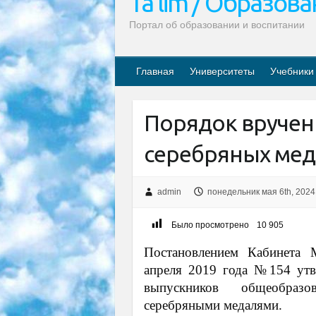
Ta’lim / Образов
Портал об образовании и воспитании
Главная
Университеты
Учебники
Порядок вручен
серебряных мед
admin
понедельник мая 6th, 2024
Было просмотрено
10 905
Постановлением Кабинета 
апреля 2019 года №154 ут
выпускников общеобраз
серебряными медалями.