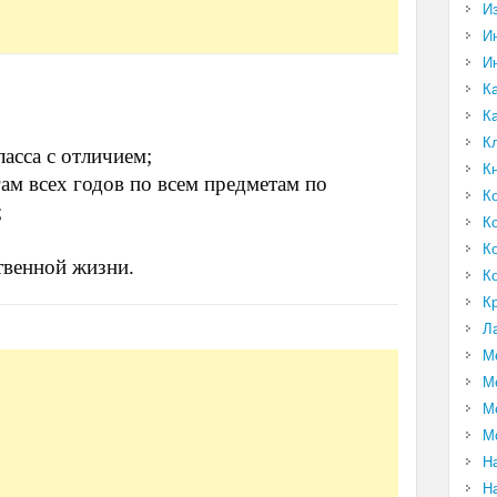
И
И
И
К
К
К
ласса с отличием;
К
ам всех годов по всем предметам по
К
;
К
К
твенной жизни.
К
К
Л
М
М
М
М
Н
Н