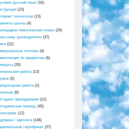
зучаем русский язык!
(16)
нструкция
(23)
нтернет технологии
(13)
абинеты школы
(4)
алендарно-тематические планы
(29)
лассному руководителю
(37)
ниги
(22)
оммунальные платежи
(4)
омпетенция по предметам
(6)
онкурсы
(28)
онтрольная работа
(13)
ружок
(5)
абораторная работа
(1)
есячник
(6)
етодика преподавания
(12)
етодическая помощь
(45)
ониторинг
(12)
адбавка / зарплата
(146)
ациональный сертификат
(37)