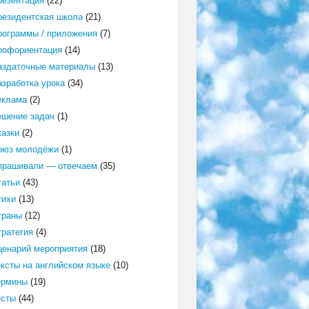
резентация
(22)
резидентская школа
(21)
рограммы / приложения
(7)
рофориентация
(14)
аздаточные материалы
(13)
азработка урока
(34)
еклама
(2)
ешение задач
(1)
казки
(2)
оюз молодёжи
(1)
прашивали — отвечаем
(35)
татьи
(43)
тихи
(13)
траны
(12)
тратегия
(4)
ценарий мероприятия
(18)
ексты на английском языке
(10)
ермины
(19)
есты
(44)