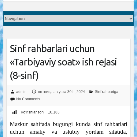
Sinf rahbarlari uchun
«Tarbiyaviy soat» ish rejasi
(8-sinf)
admin
пятница августа 30th, 2024
Sinf rahbariga
No Comments
Ko‘rishlar soni
10,183
Mazkur sahifada bugungi kunda sinf rahbarlari
uchun amaliy va uslubiy yordam sifatida,