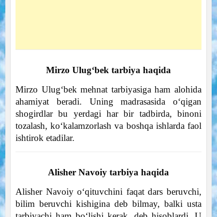
Mirzo Ulug‘bek tarbiya haqida
Mirzo Ulug‘bek mehnat tarbiyasiga ham alohida
ahamiyat beradi. Uning madrasasida o‘qigan
shogirdlar bu yerdagi har bir tadbirda, binoni
tozalash, ko‘kalamzorlash va boshqa ishlarda faol
ishtirok etadilar.
Alisher Navoiy tarbiya haqida
Alisher Navoiy o‘qituvchini faqat dars beruvchi,
bilim beruvchi kishigina deb bilmay, balki usta
tarbiyachi ham bo‘lishi kerak, deb hisoblardi. U