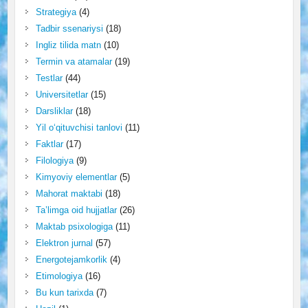
Strategiya
(4)
Tadbir ssenariysi
(18)
Ingliz tilida matn
(10)
Termin va atamalar
(19)
Testlar
(44)
Universitetlar
(15)
Darsliklar
(18)
Yil o‘qituvchisi tanlovi
(11)
Faktlar
(17)
Filologiya
(9)
Kimyoviy elementlar
(5)
Mahorat maktabi
(18)
Ta’limga oid hujjatlar
(26)
Maktab psixologiga
(11)
Elektron jurnal
(57)
Energotejamkorlik
(4)
Etimologiya
(16)
Bu kun tarixda
(7)