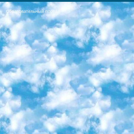
Образовательный портал
РЕСПУБЛИКА УЗБЕКИСТАН МИНИСТРЕРСТВО ДОШКОЛЬНОГО И ШКОЛЬНОГО ОБРАЗОВАНИЯ КОМАНДА в общеобразовательных учреждениях в 2023-2024 учебном году организация и проведение итоговой государственной аттестации обучающихся о Министра дошкольного и школьного образования Республики Узбекистан от 4 марта 2008 года (постановлением Минюста от 20 марта 2008 года № 1778 государственной регистрации) «Итоговое состояние учащихся общего среднего образования на основании положения об утверждении положения об аттестации общего среднего образования выпускной экзамен студентов в образовательных учреждениях в 2023-2024 учебном году В целях организации и прохождения аттестации приказываю: 1. Следующее: перечень предметов, по которым будет проводиться итоговая государственная аттестация и экзамен формы перевода согласно приложению 1; сертификаты международного образца, оценивающие уровень владения иностранными языками перечень согласно приложению 2; 2. Педагогический при специализированных образовательных учреждениях. научно-практический центр квалификации и международной оценки (Д.Давидова) 2024 г. До 25 марта: задания по предметам, по которым будет проводиться итоговая аттестация разработка и утверждение технических условий; итоговая аттестация на основании разработанного предметного задания разработка вопросов по предметам (устно и письменно), экзамен передача; общеобразовательные средние школы и специальные учебные заведения учащиеся выпускных классов школ и интернатов в агентской системе подготовка базы данных экзаменационных материалов и критериев оценки; перевод базы экзаменационных материалов на все языки обучения подать в Республиканский образовательный центр для изготовления; варианты экзаменов на основе разработанных контрольных материалов пусть будут поставлены задачи формирования. 3. Республиканский образовательный центр (Ш.Худайкулов) до 5 апреля 2024 года. до: база данных предоставленных экзаменационных материалов на все языки обучения перевод и экспертиза; для слепых, слабовидящих, глухих, слабослышащих и умственно отсталых детей учащиеся выпускных классов специализированных школ и школ-интернатов база данных экзаменационных материалов на всех преподаваемых языках подготовка критериев оценки; специализированные школы для умственно отсталых детей и технологии для учащихся выпускных классов школ-интернатов разработка соответствующих рекомендаций и критериев проведения ЕГЭ по естествознанию давать задания. 4. Педагогический при специализированных образовательных учреждениях. Научно-практический центр навыков и международной оценки (Д.Давидова), Республика образовательный центр (Худайкулов Ш.) итоговый государственный аттестационный экзамен ориентирован на творческое и логическое мышление при подготовке базы материалов учитывать введение заданий. 5. Следует отметить, что: сертификат государственного образца о знании общеобразовательного предмета и как минимум национальный уровень B1 по предметам на иностранных языках, указанным в Приложении 2. или международно признанный сертификат эквивалентного уровня студенты, изучающие определенный предмет, освобождаются от экзамена; по соответствующим предметам запланирована итоговая государственная аттестация за день до дня, путем жеребьевки Рабочей группой (в письменной форме по предметам, проводимым в форме) из числа сформированных вариантов выбрано 2 варианта; 2 выбранных варианта экзамена анонсированы на официальном сайте министерства и все выпускники по всей стране на основе этих вариантов проводит итоговую государственную аттестацию. 6. Государственное образование учащихся средних общеобразовательных учреждений. знания в соответствии с квалификационными требованиями, которые необходимо приобрести на основании стандартов итоговый (выпускной) контроль для 9 и 11 классов в целях тестирования Экзамены (далее – экзамены) состоят из предметов, перечисленных в приложении 1. будет сделано. 7. Экзамены пройдут с 26 мая по 15 июня 2024 г. (кроме науки физического воспитания). 8. Физическая для учащихся 9 классов общесредних образовательных учреждений. Экзамены по предмету «Образование, квалификация медицина» 1-6 мая 2024 года. сотрудники перевести под присмотр (с отклонениями в физическом или умственном развитии) специализированная школа для детей, школы-интернаты и со сколиозом школы-интернаты санаторного типа для больных детей исключены). 9. Он был слепым, слабовидящим и имел нарушения опорно-двигательного аппарата. экзамены в специализированных школах и интернатах для детей должны проводиться исходя из требований, предъявляемых к общеобразовательным учреждениям (физкультура кроме науки). 10. Специализированная школа для глухих и слабослышащих детей. и экзамены в интернатах и быть реализован в виде письменного теста по математике. 11. Специальность для умственно отсталых детей. Для 9 класса Родной язык и литературное письмо Государственный язык (язык обучения – узбекский). для неклассов) написано Математическое письмо Письменная/устная история Узбекистана Физическое воспитание практично Итоговый контроль Для 11 класса Написание родного языка и литературы (эссе) Математическое письмо Узбекский язык (обучение на узбекском языке) не посещающее общее среднее образование для учреждений)/Образовательное учреждение выбор письменный и устный Иностранный язык письменный/устный Письменная/устная история Узбекистана *По выбору студента:  Химия  Физика  Основы государственного права  География 10 бесплатных образовательных ресурсов - Мы составили подборку онлайн-проектов с интерактивными упражнениями, видеолекциями и статьями. Они помогут вам обрести новые и освежить старые знания бесплатно. 1. «ИНТУИТ» Старейшая образовательная площадка Рунета. Здесь вы найдёте сотни текстовых и видеокурсов на десятки различных тем — от программирования до психологии. Многие курсы подготовлены российскими университетами и крупными международными компаниями вроде Intel и Microsoft. Самостоятельное обучение бесплатное, но желающие могут оплатить услуги персональных наставников. 2. «Смартия» знакомит с актуальными профессиями и подсказывает, как им обучаться. Выбрав заинтересовавшую вас специальность — SMM-специалист, фотограф, веб-дизайнер или другую, — увидите список необходимых для неё умений. Чтобы вы могли освоить их самостоятельно, для каждого умения площадка отображает подборку ссылок на учебные материалы. Хотя «Смартия» ориентируется на русскоязычную аудиторию, часть контента всё же доступна только на английском. 3. «Лекторий Физтеха» Проект Московского физико-технического института (Физтеха). С его помощью вы можете смотреть онлайн серии лекций, записанные на видео в этом вузе. В числе доступных предметов — физика, биология, химия, информационные технологии и другие. К некоторым лекциям администрация ресурса прилагает готовые конспекты, которые можно скачивать в PDF-формате. 4. ITMOcourses Онлайн-площадка Санкт-Петербургского национального исследовательского университета информационных технологий, механики и оптики (ИТМО). Ресурс предоставляет свободный доступ к курсам, разработанным в этом вузе. Каталог материалов разбит на четыре категории: «Оптические системы и технологии», «Приборостроение и робототехника», «Информационные технологии» и «Биотехнологии». Курсы состоят из видеолекций, интерактивных демонстраций и заданий. 5. «КиберЛенинка» Электронная научная библиотека открытого доступа. Каталог площадки регулярно обрастает текстами статей из различных научных изданий. Сгруппированные по журналам и рубрикам публикации можно читать онлайн или скачивать целиком в PDF-формате. Проект нацелен на популяризацию науки за счёт открытого доступа к качественной информации. 6. «ПостНаука» На этом ресурсе публикуют подборки видеолекций, составленные экспертами из разных отраслей и объединённые общими темами. Среди них, к примеру, есть серии «Биоинформатика и геномика», «Культура средневековой Скандинавии» и Cinema Studies о теории кино. Каждая подборка лекций — логически связанная история, рассказанная экспертом от первого лица. Кроме того, на сайте появляются научно-образовательные статьи и тесты на разные темы. 7. «Newочём» Команда проекта «Newочём» отбирает самые интересные тексты из англоязычных СМИ и переводит те из них, за которые голосуют участники сообщества «ВКонтакте». По большей части это научно-популярные статьи. Редакторы придумывают лишь заголовки, в остальном содержание переводов соответствует оригиналам. Полные тексты можно читать прямо в социальной сети. 8. InternetUrok Онлайн-база материалов по основным дисциплинам школьной программы. Информация на сайте структурирована по классам, предметам и темам (урокам). Каждый урок состоит из видеолекций и конспектов. Есть также интерактивные тренажёры и тесты для закрепления пройденного материала. Даже если вы давно окончили школу, возможность повторить программу старших классов всегда может пригодиться. 9. Edutainme Ещё один ресурс об образовании. В отличие от Newtonew, как мне кажется, Edutainme больше ориентируется на представителей индустрии: педагогов, предпринимателей, разработчиков образовательных проектов. Но и любой, кто просто стремится к саморазвитию, найдёт на сайте много полезного и интересного для себя. Например, информацию о новых курсах и образовательных сервисах. 10. Newtonew Онлайн-медиа об образовании и обучении в широком смысле. Авторы Newtonew пишут об инструментах, заведениях, тактиках и стратегиях, которые помогают учить других и получать новые знания самостоятельно. На этой площадке вы найдёте новости, обзоры, аналитические мат