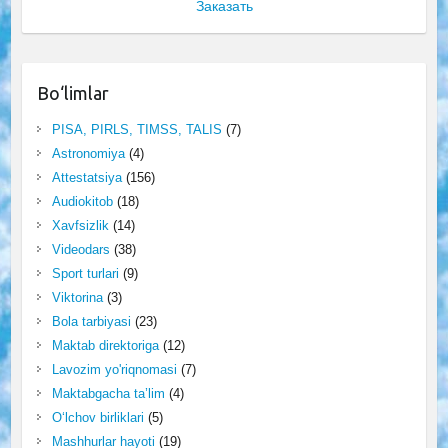
Заказать
Bo‘limlar
PISA, PIRLS, TIMSS, TALIS
(7)
Astronomiya
(4)
Attestatsiya
(156)
Audiokitob
(18)
Xavfsizlik
(14)
Videodars
(38)
Sport turlari
(9)
Viktorina
(3)
Bola tarbiyasi
(23)
Maktab direktoriga
(12)
Lavozim yo'riqnomasi
(7)
Maktabgacha ta’lim
(4)
O‘lchov birliklari
(5)
Mashhurlar hayoti
(19)