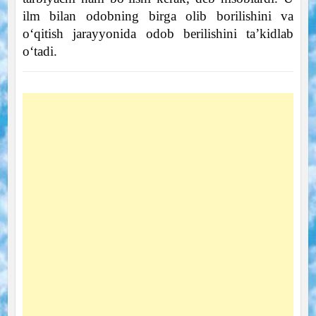
ilm bilan odobning birga olib borilishini va
o‘qitish jarayyonida odob berilishini ta’kidlab
o‘tadi.