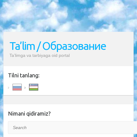
Ta’lim / Образование
Ta’limga va tarbiyaga oid portal
Tilni tanlang:
Nimani qidiramiz?
Search