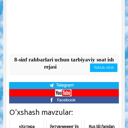
8-sinf rahbarlari uchun tarbiyaviy soat ish
rejasi
Yuklab olish
O‘xshash mavzular:
«Хотира
Ўқитувчининг ўз
Rus tili fanidan