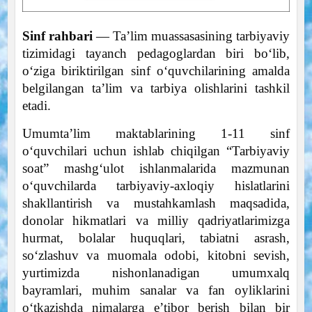
Sinf rahbari
— Ta’lim muassasasining tarbiyaviy
tizimidagi tayanch pedagoglardan biri bo‘lib,
o‘ziga biriktirilgan sinf o‘quvchilarining amalda
belgilangan ta’lim va tarbiya olishlarini tashkil
etadi.
Umumta’lim maktablarining 1-11 sinf
o‘quvchilari uchun ishlab chiqilgan “Tarbiyaviy
soat” mashg‘ulot ishlanmalarida mazmunan
o‘quvchilarda tarbiyaviy-axloqiy hislatlarini
shakllantirish va mustahkamlash maqsadida,
donolar hikmatlari va milliy qadriyatlarimizga
hurmat, bolalar huquqlari, tabiatni asrash,
so‘zlashuv va muomala odobi, kitobni sevish,
yurtimizda nishonlanadigan umumxalq
bayramlari, muhim sanalar va fan oyliklarini
o‘tkazishda nimalarga e’tibor berish bilan bir