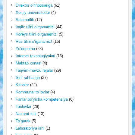
Direktor o‘rinbosariga
(61)
Xorijiy universitetlar
(4)
Salomatlik
(12)
Ingliz tilini o‘rganamiz!
(44)
Koreys tilini o‘rganamiz!
(5)
Rus tilini o‘rganamiz!
(16)
Yo‘riqnoma
(23)
Internet texnologiyalari
(13)
Maktab xonasi
(4)
Taqvim-mavzu rejalar
(29)
Sinf rahbariga
(37)
Kitoblar
(22)
Kommunal to‘lovlar
(4)
Fanlar bo‘yicha kompetensiya
(6)
Tanlovlar
(28)
Nazorat ishi
(13)
To‘garak
(5)
Laboratoriya ishi
(1)