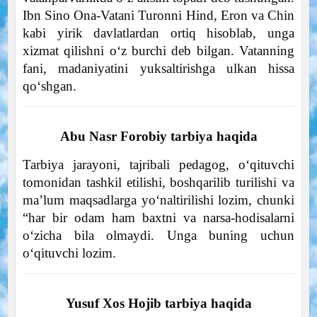
Ibn Sino Ona-Vatani Turonni Hind, Eron va Chin
kabi yirik davlatlardan ortiq hisoblab, unga
xizmat qilishni o‘z burchi deb bilgan. Vatanning
fani, madaniyatini yuksaltirishga ulkan hissa
qo‘shgan.
Abu Nasr Forobiy tarbiya haqida
Tarbiya jarayoni, tajribali pedagog, o‘qituvchi
tomonidan tashkil etilishi, boshqarilib turilishi va
ma’lum maqsadlarga yo‘naltirilishi lozim, chunki
“har bir odam ham baxtni va narsa-hodisalarni
o‘zicha bila olmaydi. Unga buning uchun
o‘qituvchi lozim.
Yusuf Xos Hojib tarbiya haqida