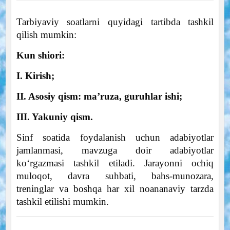
Tarbiyaviy soatlarni quyidagi tartibda tashkil
qilish mumkin:
Kun shiori:
I. Kirish;
II. Asosiy qism: ma’ruza, guruhlar ishi;
III. Yakuniy qism.
Sinf soatida foydalanish uchun adabiyotlar
jamlanmasi, mavzuga doir adabiyotlar
ko‘rgazmasi tashkil etiladi. Jarayonni ochiq
muloqot, davra suhbati, bahs-munozara,
treninglar va boshqa har xil noananaviy tarzda
tashkil etilishi mumkin.