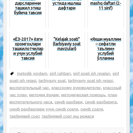
дарслари»ни
устида ишлаш
mashq daftari (2-
ташкил этиш
дафтари
11 sinf)
буйича тавсия
«ЁЗ-2017» ёзги
“Kelajak soati”
«Яхши муаллим
оромгоҳлари
(tarbiyaviy soat
– сифатли
ташкилотчилар
mavzulari)
таълим»
и учун услубий
услубий
тавсия
қўлланма
metodik yordam
,
sinf rahbari
,
sinf soati ish rejalari
,
sinf
soati ish rejasi
,
tarbiyaviy soat
,
tarbiyaviy soat ish rejasi
,
воспитательный час
,
классному руководителю
,
классный
час план
,
методик ёрдам
,
методическая помощь
,
план
воспитательного часа
,
синф рахбари
,
синф рахбарига
,
синф рахбарлари учун синф соати
,
синф соати
,
тарбиявий соат
,
тарбиявий соат иш режаси