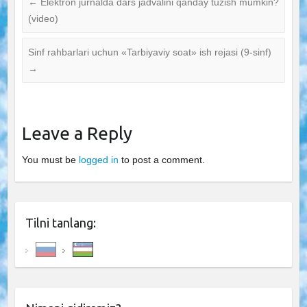
←
Elektron jurnalda dars jadvalini qanday tuzish mumkin?
(video)
Sinf rahbarlari uchun «Tarbiyaviy soat» ish rejasi (9-sinf)
→
Leave a Reply
You must be
logged in
to post a comment.
Tilni tanlang: