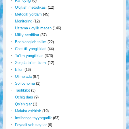
Fan oyligi
(6)
O'qitish metodikasi
(12)
Metodik yordam
(45)
Monitoring
(12)
Ustama / oylik maosh
(146)
Milliy sertifikat
(37)
Boshlang‘ich ta’lim
(22)
Chet tili yangiliklari
(44)
Ta’lim yangiliklari
(373)
Xorijda ta’lim tizimi
(12)
E’lon
(16)
Olimpiada
(87)
So‘rovnoma
(1)
Tashkilot
(3)
Ochiq dars
(9)
Qo‘shiqlar
(1)
Malaka oshirish
(19)
Imtihonga tayyorgarlik
(63)
Foydali veb saytlar
(6)