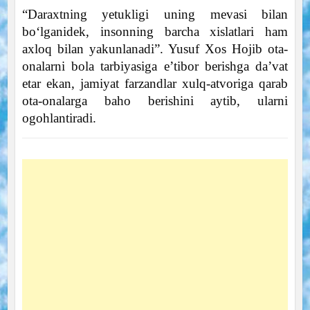
“Daraxtning yetukligi uning mevasi bilan
bo‘lganidek, insonning barcha xislatlari ham
axloq bilan yakunlanadi”. Yusuf Xos Hojib ota-
onalarni bola tarbiyasiga e’tibor berishga da’vat
etar ekan, jamiyat farzandlar xulq-atvoriga qarab
ota-onalarga baho berishini aytib, ularni
ogohlantiradi.