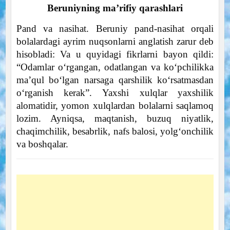
Beruniyning ma’rifiy qarashlari
Pand va nasihat. Beruniy pand-nasihat orqali
bolalardagi ayrim nuqsonlarni anglatish zarur deb
hisobladi: Va u quyidagi fikrlarni bayon qildi:
“Odamlar o‘rgangan, odatlangan va ko‘pchilikka
ma’qul bo‘lgan narsaga qarshilik ko‘rsatmasdan
o‘rganish kerak”. Yaxshi xulqlar yaxshilik
alomatidir, yomon xulqlardan bolalarni saqlamoq
lozim. Ayniqsa, maqtanish, buzuq niyatlik,
chaqimchilik, besabrlik, nafs balosi, yolg‘onchilik
va boshqalar.