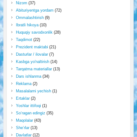
Nizom
(37)
Abituriyentga yordam
(72)
Ommalashtirish
(9)
Ibratli hikoya
(10)
Huquqiy savodxonlik
(28)
Taqdimot
(22)
Prezident maktabi
(21)
Dasturlar / ilovalar
(7)
Kasbga yo'naltirish
(14)
Tarqatma materiallar
(13)
Dars ishlanma
(34)
Reklama
(2)
Masalalarni yechish
(1)
Ertaklar
(2)
Yoshlar ittifoqi
(1)
So‘ragan edingiz
(35)
Maqolalar
(43)
She’rlar
(13)
Davlatlar
(12)