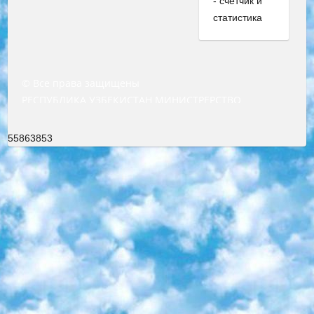
© Все права защищены
РЕСПУБЛИКА УЗБЕКИСТАН МИНИСТРЕРСТВО ДОШКОЛЬНОГО И ШКОЛЬНОГО ОБРАЗОВАНИЯ КОМАНДА в общеобразовательных учреждениях в 2023-2024 учебном году организация и проведение итоговой государственной аттестации обучающихся о Министра дошкольного и школьного образования Республики Узбекистан от 4 марта 2008 года (постановлением Минюста от 20 марта 2008 года № 1778 государственной регистрации) «Итоговое состояние учащихся общего среднего образования на основании положения об утверждении положения об аттестации общего среднего образования выпускной экзамен студентов в образовательных учреждениях в 2023-2024 учебном году В целях организации и прохождения аттестации приказываю: 1. Следующее: перечень предметов, по которым будет проводиться итоговая государственная аттестация и экзамен формы перевода согласно приложению 1; сертификаты международного образца, оценивающие уровень владения иностранными языками перечень согласно приложению 2; 2. Педагогический при специализированных образовательных учреждениях. научно-практический центр квалификации и международной оценки (Д.Давидова) 2024 г. До 25 марта: задания по предметам, по которым будет проводиться итоговая аттестация разработка и утверждение технических условий; итоговая аттестация на основании разработанного предметного задания разработка вопросов по предметам (устно и письменно), экзамен передача; общеобразовательные средние школы и специальные учебные заведения учащиеся выпускных классов школ и интернатов в агентской системе подготовка базы данных экзаменационных материалов и критериев оценки; перевод базы экзаменационных материалов на все языки обучения подать в Республиканский образовательный центр для изготовления; варианты экзаменов на основе разработанных контрольных материалов пусть будут поставлены задачи формирования. 3. Республиканский образовательный центр (Ш.Худайкулов) до 5 апреля 2024 года. до: база данных предоставленных экзаменационных материалов на все языки обучения перевод и экспертиза; для слепых, слабовидящих, глухих, слабослышащих и умственно отсталых детей учащиеся выпускных классов специализированных школ и школ-интернатов база данных экзаменационных материалов на всех преподаваемых языках подготовка критериев оценки; специализированные школы для умственно отсталых детей и технологии для учащихся выпускных классов школ-интернатов разработка соответствующих рекомендаций и критериев проведения ЕГЭ по естествознанию давать задания. 4. Педагогический при специализированных образовательных учреждениях. Научно-практический центр навыков и международной оценки (Д.Давидова), Республика образовательный центр (Худайкулов Ш.) итоговый государственный аттестационный экзамен ориентирован на творческое и логическое мышление при подготовке базы материалов учитывать введение заданий. 5. Следует отметить, что: сертификат государственного образца о знании общеобразовательного предмета и как минимум национальный уровень B1 по предметам на иностранных языках, указанным в Приложении 2. или международно признанный сертификат эквивалентного уровня студенты, изучающие определенный предмет, освобождаются от экзамена; по соответствующим предметам запланирована итоговая государственная аттестация за день до дня, путем жеребьевки Рабочей группой (в письменной форме по предметам, проводимым в форме) из числа сформированных вариантов выбрано 2 варианта; 2 выбранных варианта экзамена анонсированы на официальном сайте министерства и все выпускники по всей стране на основе этих вариантов проводит итоговую государственную аттестацию. 6. Государственное образование учащихся средних общеобразовательных учреждений. знания в соответствии с квалификационными требованиями, которые необходимо приобрести на основании стандартов итоговый (выпускной) контроль для 9 и 11 классов в целях тестирования Экзамены (далее – экзамены) состоят из предметов, перечисленных в приложении 1. будет сделано. 7. Экзамены пройдут с 26 мая по 15 июня 2024 г. (кроме науки физического воспитания). 8. Физическая для учащихся 9 классов общесредних образовательных учреждений. Экзамены по предмету «Образование, квалификация медицина» 1-6 мая 2024 года. сотрудники перевести под присмотр (с отклонениями в физическом или умственном развитии) специализированная школа для детей, школы-интернаты и со сколиозом школы-интернаты санаторного типа для больных детей исключены). 9. Он был слепым, слабовидящим и имел нарушения опорно-двигательного аппарата. экзамены в специализированных школах и интернатах для детей должны проводиться исходя из требований, предъявляемых к общеобразовательным учреждениям (физкультура кроме науки). 10. Специализированная школа для глухих и слабослышащих детей. и экзамены в интернатах и быть реализован в виде письменного теста по математике. 11. Специальность для умственно отсталых детей. Для 9 класса Родной язык и литературное письмо Государственный язык (язык обучения – узбекский). для неклассов) написано Математическое письмо Письменная/устная история Узбекистана Физическое воспитание практично Итоговый контроль Для 11 класса Написание родного языка и литературы (эссе) Математическое письмо Узбекский язык (обучение на узбекском языке) не посещающее общее среднее образование для учреждений)/Образовательное учреждение выбор письменный и устный Иностранный язык письменный/устный Письменная/устная история Узбекистана *По выбору студента:  Химия  Физика  Основы государственного права  География 10 бесплатных образовательных ресурсов - Мы составили подборку онлайн-проектов с интерактивными упражнениями, видеолекциями и статьями. Они помогут вам обрести новые и освежить старые знания бесплатно. 1. «ИНТУИТ» Старейшая образовательная площадка Рунета. Здесь вы найдёте сотни текстовых и видеокурсов на десятки различных тем — от программирования до психологии. Многие курсы подготовлены российскими университетами и крупными международными компаниями вроде Intel и Microsoft. Самостоятельное обучение бесплатное, но желающие могут оплатить услуги персональных наставников. 2. «Смартия» знакомит с актуальными профессиями и подсказывает, как им обучаться. Выбрав заинтересовавшую вас специальность — SMM-специалист, фотограф, веб-дизайнер или другую, — увидите список необходимых для неё умений. Чтобы вы могли освоить их самостоятельно, для каждого умения площадка отображает подборку ссылок на учебные материалы. Хотя «Смартия» ориентируется на русскоязычную аудиторию, часть контента всё же доступна только на английском. 3. «Лекторий Физтеха» Проект Московского физико-технического института (Физтеха). С его помощью вы можете смотреть онлайн серии лекций, записанные на видео в этом вузе. В числе доступных предметов — физика, биология, химия, информационные технологии и другие. К некоторым лекциям администрация ресурса прилагает готовые конспекты, которые можно скачивать в PDF-формате. 4. ITMOcourses Онлайн-площадка Санкт-Петербургского национального исследовательского университета информационных технологий, механики и оптики (ИТМО). Ресурс предоставляет свободный доступ к курсам, разработанным в этом вузе. Каталог материалов разбит на четыре категории: «Оптические системы и технологии», «Приборостроение и робототехника», «Информационные технологии» и «Биотехнологии». Курсы состоят из видеолекций, интерактивных демонстраций и заданий. 5. «КиберЛенинка» Электронная научная библиотека открытого доступа. Каталог площадки регулярно обрастает текстами статей из различных научных изданий. Сгруппированные по журналам и рубрикам публикации можно читать онлайн или скачивать целиком в PDF-формате. Проект нацелен на популяризацию науки за счёт открытого доступа к качественной информации. 6. «ПостНаука» На этом ресурсе публикуют подборки видеолекций, составленные экспертами из разных отраслей и объединённые общими темами. Среди них, к примеру, есть серии «Биоинформатика и геномика», «Культура средневековой Скандинавии» и Cinema Studies о теории кино. Каждая подборка лекций — логически связанная история, рассказанная экспертом от первого лица. Кроме того, на сайте появляются научно-образовательные статьи и тесты на разные темы. 7. «Newочём» Команда проекта «Newочём» отбирает самые интересные тексты из англоязычных СМИ и переводит те из них, за которые голосуют участники сообщества «ВКонтакте». По большей части это научно-популярные статьи. Редакторы придумывают лишь заголовки, в остальном содержание переводов соответствует оригиналам. Полные тексты можно читать прямо в социальной сети. 8. InternetUrok Онлайн-база материалов по основным дисциплинам школьной программы. Информация на сайте структурирована по классам, предметам и темам (урокам). Каждый урок состоит из видеолекций и конспектов. Есть также интерактивные тренажёры и тесты для закрепления пройденного материала. Даже если вы давно окончили школу, возможность повторить программу старших классов всегда может пригодиться. 9. Edutainme Ещё один ресурс об образовании. В отличие от Newtonew, как мне кажется, Edutainme больше ориентируется на представителей индустрии: педагогов, предпринимателей, разработчиков образовательных проектов. Но и любой, кто просто стремится к саморазвитию, найдёт на сайте много полезного и интересного для себя. Например, информацию о новых курсах и образовательных сервисах. 10. Newtonew Онлайн-медиа об образовании и обучении в широком смысле. Авторы Newtonew пишут об инструментах, заведениях, тактиках и стратегиях, которые помогают учить других и получать новые знания самостоятельно. На этой площадке вы найдёте новости, обзоры, аналитические мате
55863853