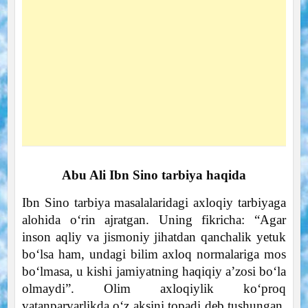
Abu Ali Ibn Sino tarbiya haqida
Ibn Sino tarbiya masalalaridagi axloqiy tarbiyaga
alohida o‘rin ajratgan. Uning fikricha: “Agar
inson aqliy va jismoniy jihatdan qanchalik yetuk
bo‘lsa ham, undagi bilim axloq normalariga mos
bo‘lmasa, u kishi jamiyatning haqiqiy a’zosi bo‘la
olmaydi”. Olim axloqiylik ko‘proq
vatanparvarlikda o‘z aksini topadi deb tushungan.