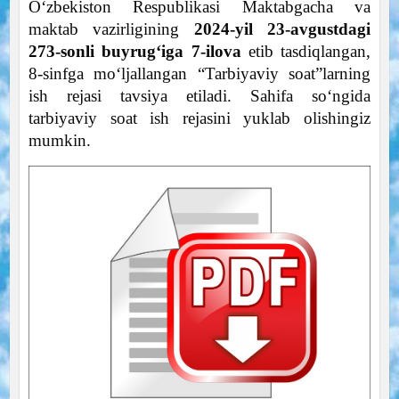
O‘zbekiston Respublikasi Maktabgacha va
maktab vazirligining
2024-yil 23-avgustdagi
273-sonli buyrug‘iga 7-ilova
etib tasdiqlangan,
8-sinfga mo‘ljallangan “Tarbiyaviy soat”larning
ish rejasi tavsiya etiladi. Sahifa so‘ngida
tarbiyaviy soat ish rejasini yuklab olishingiz
mumkin.