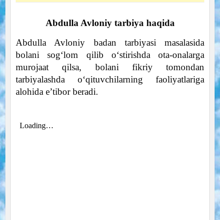
Abdulla Avloniy tarbiya haqida
Abdulla Avloniy badan tarbiyasi masalasida
bolani sog‘lom qilib o‘stirishda ota-onalarga
murojaat qilsa, bolani fikriy tomondan
tarbiyalashda o‘qituvchilarning faoliyatlariga
alohida e’tibor beradi.