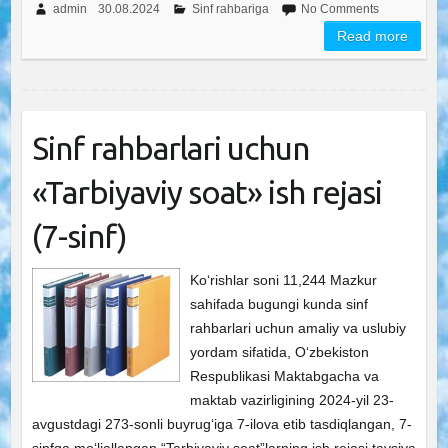
admin
30.08.2024
Sinf rahbariga
No Comments
Read more
Sinf rahbarlari uchun
«Tarbiyaviy soat» ish rejasi
(7-sinf)
Ko‘rishlar soni 11,244 Mazkur
sahifada bugungi kunda sinf
rahbarlari uchun amaliy va uslubiy
yordam sifatida, O‘zbekiston
Respublikasi Maktabgacha va
maktab vazirligining 2024-yil 23-
avgustdagi 273-sonli buyrug‘iga 7-ilova etib tasdiqlangan, 7-