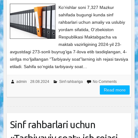
Ko‘rishlar soni 7,327 Mazkur
sahifada bugungi kunda sinf
rahbarlari uchun amaliy va uslubiy
yordam sifatida, O‘zbekiston
Respublikasi Maktabgacha va
maktab vazirligining 2024-yil 23-
avgustdagi 273-sonli buyrug‘iga 7-ilova etib tasdiqlangan, 4-
sinfga mo‘ljallangan “Tarbiyaviy soat”larning ish rejasi tavsiya
etiladi. Sahifa so‘ngida tarbiyaviy soat…
admin
28.08.2024
Sinf rahbariga
No Comments
Read more
Sinf rahbarlari uchun