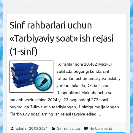
Sinf rahbarlari uchun
«Tarbiyaviy soat» ish rejasi
(1-sinf)
Ko‘rishlar soni 10,482 Mazkur
sahifada bugungi kunda sinf
rahbarlari uchun amaliy va uslubiy
yordam sifatida, O‘zbekiston
Respublikasi Maktabgacha va
maktab vazirligining 2024 yil 23 avgustdagi 273 sonli
buyrug‘iga 7-ilova etib tasdiqlangan, 1 sinfga mo‘ljallangan
“Tarbiyaviy soat”larning ish rejasi tavsiya etiladi.…
admin
26.08.2024
Sinf rahbariga
No Comments