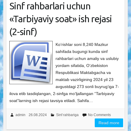
Sinf rahbarlari uchun
«Tarbiyaviy soat» ish rejasi
(2-sinf)
Ko‘rishlar soni 8,240 Mazkur
sahifada bugungi kunda sinf
rahbarlari uchun amaliy va uslubiy
yordam sifatida, O‘zbekiston
Respublikasi Maktabgacha va
maktab vazirligining 2024 yil 23
avgustdagi 273 sonli buyrug‘iga 7-
ilova etib tasdiqlangan, 2-sinfga mo‘ljallangan “Tarbiyaviy
soat”larning ish rejasi tavsiya etiladi. Sahifa…
admin
26.08.2024
Sinf rahbariga
No Comments
Read more