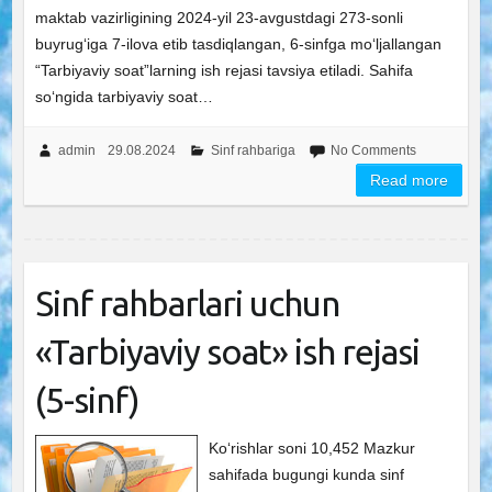
maktab vazirligining 2024-yil 23-avgustdagi 273-sonli
buyrug‘iga 7-ilova etib tasdiqlangan, 6-sinfga mo‘ljallangan
“Tarbiyaviy soat”larning ish rejasi tavsiya etiladi. Sahifa
so‘ngida tarbiyaviy soat…
admin
29.08.2024
Sinf rahbariga
No Comments
Read more
Sinf rahbarlari uchun
«Tarbiyaviy soat» ish rejasi
(5-sinf)
Ko‘rishlar soni 10,452 Mazkur
sahifada bugungi kunda sinf