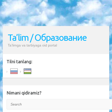
Ta’lim / Образование
Ta’limga va tarbiyaga oid portal
Tilni tanlang:
Nimani qidiramiz?
Search