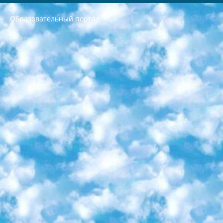
Образовательный портал
РЕСПУБЛИКА УЗБЕКИСТАН МИНИСТРЕРСТВО ДОШКОЛЬНОГО И ШКОЛЬНОГО ОБРАЗОВАНИЯ КОМАНДА в общеобразовательных учреждениях в 2023-2024 учебном году организация и проведение итоговой государственной аттестации обучающихся о Министра дошкольного и школьного образования Республики Узбекистан от 4 марта 2008 года (постановлением Минюста от 20 марта 2008 года № 1778 государственной регистрации) «Итоговое состояние учащихся общего среднего образования на основании положения об утверждении положения об аттестации общего среднего образования выпускной экзамен студентов в образовательных учреждениях в 2023-2024 учебном году В целях организации и прохождения аттестации приказываю: 1. Следующее: перечень предметов, по которым будет проводиться итоговая государственная аттестация и экзамен формы перевода согласно приложению 1; сертификаты международного образца, оценивающие уровень владения иностранными языками перечень согласно приложению 2; 2. Педагогический при специализированных образовательных учреждениях. научно-практический центр квалификации и международной оценки (Д.Давидова) 2024 г. До 25 марта: задания по предметам, по которым будет проводиться итоговая аттестация разработка и утверждение технических условий; итоговая аттестация на основании разработанного предметного задания разработка вопросов по предметам (устно и письменно), экзамен передача; общеобразовательные средние школы и специальные учебные заведения учащиеся выпускных классов школ и интернатов в агентской системе подготовка базы данных экзаменационных материалов и критериев оценки; перевод базы экзаменационных материалов на все языки обучения подать в Республиканский образовательный центр для изготовления; варианты экзаменов на основе разработанных контрольных материалов пусть будут поставлены задачи формирования. 3. Республиканский образовательный центр (Ш.Худайкулов) до 5 апреля 2024 года. до: база данных предоставленных экзаменационных материалов на все языки обучения перевод и экспертиза; для слепых, слабовидящих, глухих, слабослышащих и умственно отсталых детей учащиеся выпускных классов специализированных школ и школ-интернатов база данных экзаменационных материалов на всех преподаваемых языках подготовка критериев оценки; специализированные школы для умственно отсталых детей и технологии для учащихся выпускных классов школ-интернатов разработка соответствующих рекомендаций и критериев проведения ЕГЭ по естествознанию давать задания. 4. Педагогический при специализированных образовательных учреждениях. Научно-практический центр навыков и международной оценки (Д.Давидова), Республика образовательный центр (Худайкулов Ш.) итоговый государственный аттестационный экзамен ориентирован на творческое и логическое мышление при подготовке базы материалов учитывать введение заданий. 5. Следует отметить, что: сертификат государственного образца о знании общеобразовательного предмета и как минимум национальный уровень B1 по предметам на иностранных языках, указанным в Приложении 2. или международно признанный сертификат эквивалентного уровня студенты, изучающие определенный предмет, освобождаются от экзамена; по соответствующим предметам запланирована итоговая государственная аттестация за день до дня, путем жеребьевки Рабочей группой (в письменной форме по предметам, проводимым в форме) из числа сформированных вариантов выбрано 2 варианта; 2 выбранных варианта экзамена анонсированы на официальном сайте министерства и все выпускники по всей стране на основе этих вариантов проводит итоговую государственную аттестацию. 6. Государственное образование учащихся средних общеобразовательных учреждений. знания в соответствии с квалификационными требованиями, которые необходимо приобрести на основании стандартов итоговый (выпускной) контроль для 9 и 11 классов в целях тестирования Экзамены (далее – экзамены) состоят из предметов, перечисленных в приложении 1. будет сделано. 7. Экзамены пройдут с 26 мая по 15 июня 2024 г. (кроме науки физического воспитания). 8. Физическая для учащихся 9 классов общесредних образовательных учреждений. Экзамены по предмету «Образование, квалификация медицина» 1-6 мая 2024 года. сотрудники перевести под присмотр (с отклонениями в физическом или умственном развитии) специализированная школа для детей, школы-интернаты и со сколиозом школы-интернаты санаторного типа для больных детей исключены). 9. Он был слепым, слабовидящим и имел нарушения опорно-двигательного аппарата. экзамены в специализированных школах и интернатах для детей должны проводиться исходя из требований, предъявляемых к общеобразовательным учреждениям (физкультура кроме науки). 10. Специализированная школа для глухих и слабослышащих детей. и экзамены в интернатах и быть реализован в виде письменного теста по математике. 11. Специальность для умственно отсталых детей. Для 9 класса Родной язык и литературное письмо Государственный язык (язык обучения – узбекский). для неклассов) написано Математическое письмо Письменная/устная история Узбекистана Физическое воспитание практично Итоговый контроль Для 11 класса Написание родного языка и литературы (эссе) Математическое письмо Узбекский язык (обучение на узбекском языке) не посещающее общее среднее образование для учреждений)/Образовательное учреждение выбор письменный и устный Иностранный язык письменный/устный Письменная/устная история Узбекистана *По выбору студента:  Химия  Физика  Основы государственного права  География 10 бесплатных образовательных ресурсов - Мы составили подборку онлайн-проектов с интерактивными упражнениями, видеолекциями и статьями. Они помогут вам обрести новые и освежить старые знания бесплатно. 1. «ИНТУИТ» Старейшая образовательная площадка Рунета. Здесь вы найдёте сотни текстовых и видеокурсов на десятки различных тем — от программирования до психологии. Многие курсы подготовлены российскими университетами и крупными международными компаниями вроде Intel и Microsoft. Самостоятельное обучение бесплатное, но желающие могут оплатить услуги персональных наставников. 2. «Смартия» знакомит с актуальными профессиями и подсказывает, как им обучаться. Выбрав заинтересовавшую вас специальность — SMM-специалист, фотограф, веб-дизайнер или другую, — увидите список необходимых для неё умений. Чтобы вы могли освоить их самостоятельно, для каждого умения площадка отображает подборку ссылок на учебные материалы. Хотя «Смартия» ориентируется на русскоязычную аудиторию, часть контента всё же доступна только на английском. 3. «Лекторий Физтеха» Проект Московского физико-технического института (Физтеха). С его помощью вы можете смотреть онлайн серии лекций, записанные на видео в этом вузе. В числе доступных предметов — физика, биология, химия, информационные технологии и другие. К некоторым лекциям администрация ресурса прилагает готовые конспекты, которые можно скачивать в PDF-формате. 4. ITMOcourses Онлайн-площадка Санкт-Петербургского национального исследовательского университета информационных технологий, механики и оптики (ИТМО). Ресурс предоставляет свободный доступ к курсам, разработанным в этом вузе. Каталог материалов разбит на четыре категории: «Оптические системы и технологии», «Приборостроение и робототехника», «Информационные технологии» и «Биотехнологии». Курсы состоят из видеолекций, интерактивных демонстраций и заданий. 5. «КиберЛенинка» Электронная научная библиотека открытого доступа. Каталог площадки регулярно обрастает текстами статей из различных научных изданий. Сгруппированные по журналам и рубрикам публикации можно читать онлайн или скачивать целиком в PDF-формате. Проект нацелен на популяризацию науки за счёт открытого доступа к качественной информации. 6. «ПостНаука» На этом ресурсе публикуют подборки видеолекций, составленные экспертами из разных отраслей и объединённые общими темами. Среди них, к примеру, есть серии «Биоинформатика и геномика», «Культура средневековой Скандинавии» и Cinema Studies о теории кино. Каждая подборка лекций — логически связанная история, рассказанная экспертом от первого лица. Кроме того, на сайте появляются научно-образовательные статьи и тесты на разные темы. 7. «Newочём» Команда проекта «Newочём» отбирает самые интересные тексты из англоязычных СМИ и переводит те из них, за которые голосуют участники сообщества «ВКонтакте». По большей части это научно-популярные статьи. Редакторы придумывают лишь заголовки, в остальном содержание переводов соответствует оригиналам. Полные тексты можно читать прямо в социальной сети. 8. InternetUrok Онлайн-база материалов по основным дисциплинам школьной программы. Информация на сайте структурирована по классам, предметам и темам (урокам). Каждый урок состоит из видеолекций и конспектов. Есть также интерактивные тренажёры и тесты для закрепления пройденного материала. Даже если вы давно окончили школу, возможность повторить программу старших классов всегда может пригодиться. 9. Edutainme Ещё один ресурс об образовании. В отличие от Newtonew, как мне кажется, Edutainme больше ориентируется на представителей индустрии: педагогов, предпринимателей, разработчиков образовательных проектов. Но и любой, кто просто стремится к саморазвитию, найдёт на сайте много полезного и интересного для себя. Например, информацию о новых курсах и образовательных сервисах. 10. Newtonew Онлайн-медиа об образовании и обучении в широком смысле. Авторы Newtonew пишут об инструментах, заведениях, тактиках и стратегиях, которые помогают учить других и получать новые знания самостоятельно. На этой площадке вы найдёте новости, обзоры, аналитические мат