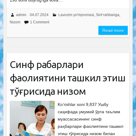
190 sonli buyrug‘iga ilova…
admin
04.07.2024
Lavozim yo'riqnomasi
,
Sinf rahbariga
,
Nizom
1 Comment
Read more
Синф раҳбарлари
фаолиятини ташкил этиш
тўғрисида низом
Ko‘rishlar soni 9,837 Ушбу
саҳифада умумий ўрта таълим
муассасасининг синф
раҳбарлари фаолиятини ташкил
этиш тўғрисида низом билан