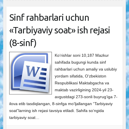
Sinf rahbarlari uchun
«Tarbiyaviy soat» ish rejasi
(8-sinf)
Ko‘rishlar soni 10,187 Mazkur
sahifada bugungi kunda sinf
rahbarlari uchun amaliy va uslubiy
yordam sifatida, O‘zbekiston
Respublikasi Maktabgacha va
maktab vazirligining 2024-yil 23-
avgustdagi 273-sonli buyrug‘iga 7-
ilova etib tasdiqlangan, 8-sinfga mo‘ljallangan “Tarbiyaviy
soat”larning ish rejasi tavsiya etiladi. Sahifa so‘ngida
tarbiyaviy soat…