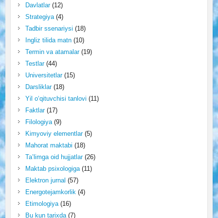
Davlatlar
(12)
Strategiya
(4)
Tadbir ssenariysi
(18)
Ingliz tilida matn
(10)
Termin va atamalar
(19)
Testlar
(44)
Universitetlar
(15)
Darsliklar
(18)
Yil o‘qituvchisi tanlovi
(11)
Faktlar
(17)
Filologiya
(9)
Kimyoviy elementlar
(5)
Mahorat maktabi
(18)
Ta’limga oid hujjatlar
(26)
Maktab psixologiga
(11)
Elektron jurnal
(57)
Energotejamkorlik
(4)
Etimologiya
(16)
Bu kun tarixda
(7)