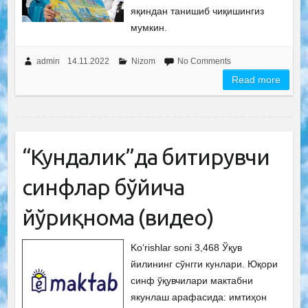
яқиндан танишиб чиқишингиз
мумкин.
admin
14.11.2022
Nizom
No Comments
Read more
“Кундалик”да битирувчи
синфлар бўйича
йўриқнома (видео)
Ko‘rishlar soni 3,468 Ўқув
йилининг сўнгги кунлари. Юқори
синф ўқувчилари мактабни
якунлаш арафасида: имтиҳон