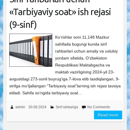
«Tarbiyaviy soat» ish rejasi
(9-sinf)
Ko‘rishlar soni 11,148 Mazkur
sahifada bugungi kunda sinf
rahbarlari uchun amaliy va uslubiy
yordam sifatida, O‘zbekiston
Respublikasi Maktabgacha va
maktab vazirligining 2024-yil 23-
avgustdagi 273-sonli buyrug‘iga 7-ilova etib tasdiqlangan, 9-
sinfga mo‘ljallangan “Tarbiyaviy soat”larning ish rejasi tavsiya
etiladi. Sahifa so‘ngida tarbiyaviy soat…
admin
30.08.2024
Sinf rahbariga
No Comments
Read more