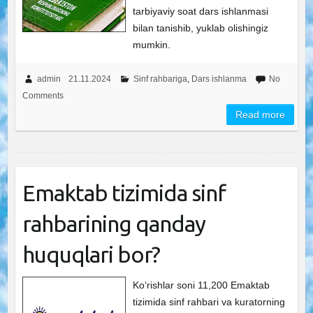
tarbiyaviy soat dars ishlanmasi
bilan tanishib, yuklab olishingiz
mumkin.
admin
21.11.2024
Sinf rahbariga
,
Dars ishlanma
No
Comments
Read more
Emaktab tizimida sinf
rahbarining qanday
huquqlari bor?
Ko‘rishlar soni 11,200 Emaktab
tizimida sinf rahbari va kuratorning