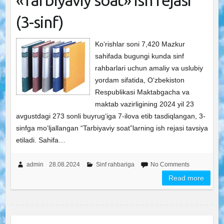
«Tarbiyaviy soat» ish rejasi
(3-sinf)
Ko‘rishlar soni 7,420 Mazkur
sahifada bugungi kunda sinf
rahbarlari uchun amaliy va uslubiy
yordam sifatida, O‘zbekiston
Respublikasi Maktabgacha va
maktab vazirligining 2024 yil 23
avgustdagi 273 sonli buyrug‘iga 7-ilova etib tasdiqlangan, 3-
sinfga mo‘ljallangan “Tarbiyaviy soat”larning ish rejasi tavsiya
etiladi. Sahifa…
admin
28.08.2024
Sinf rahbariga
No Comments
Read more