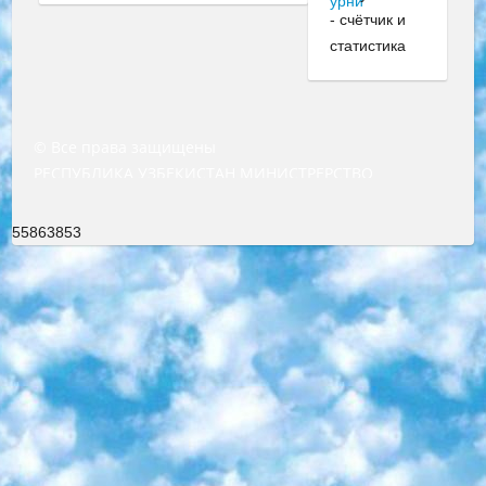
© Все права защищены
РЕСПУБЛИКА УЗБЕКИСТАН МИНИСТРЕРСТВО ДОШКОЛЬНОГО И ШКОЛЬНОГО ОБРАЗОВАНИЯ КОМАНДА в общеобразовательных учреждениях в 2023-2024 учебном году организация и проведение итоговой государственной аттестации обучающихся о Министра дошкольного и школьного образования Республики Узбекистан от 4 марта 2008 года (постановлением Минюста от 20 марта 2008 года № 1778 государственной регистрации) «Итоговое состояние учащихся общего среднего образования на основании положения об утверждении положения об аттестации общего среднего образования выпускной экзамен студентов в образовательных учреждениях в 2023-2024 учебном году В целях организации и прохождения аттестации приказываю: 1. Следующее: перечень предметов, по которым будет проводиться итоговая государственная аттестация и экзамен формы перевода согласно приложению 1; сертификаты международного образца, оценивающие уровень владения иностранными языками перечень согласно приложению 2; 2. Педагогический при специализированных образовательных учреждениях. научно-практический центр квалификации и международной оценки (Д.Давидова) 2024 г. До 25 марта: задания по предметам, по которым будет проводиться итоговая аттестация разработка и утверждение технических условий; итоговая аттестация на основании разработанного предметного задания разработка вопросов по предметам (устно и письменно), экзамен передача; общеобразовательные средние школы и специальные учебные заведения учащиеся выпускных классов школ и интернатов в агентской системе подготовка базы данных экзаменационных материалов и критериев оценки; перевод базы экзаменационных материалов на все языки обучения подать в Республиканский образовательный центр для изготовления; варианты экзаменов на основе разработанных контрольных материалов пусть будут поставлены задачи формирования. 3. Республиканский образовательный центр (Ш.Худайкулов) до 5 апреля 2024 года. до: база данных предоставленных экзаменационных материалов на все языки обучения перевод и экспертиза; для слепых, слабовидящих, глухих, слабослышащих и умственно отсталых детей учащиеся выпускных классов специализированных школ и школ-интернатов база данных экзаменационных материалов на всех преподаваемых языках подготовка критериев оценки; специализированные школы для умственно отсталых детей и технологии для учащихся выпускных классов школ-интернатов разработка соответствующих рекомендаций и критериев проведения ЕГЭ по естествознанию давать задания. 4. Педагогический при специализированных образовательных учреждениях. Научно-практический центр навыков и международной оценки (Д.Давидова), Республика образовательный центр (Худайкулов Ш.) итоговый государственный аттестационный экзамен ориентирован на творческое и логическое мышление при подготовке базы материалов учитывать введение заданий. 5. Следует отметить, что: сертификат государственного образца о знании общеобразовательного предмета и как минимум национальный уровень B1 по предметам на иностранных языках, указанным в Приложении 2. или международно признанный сертификат эквивалентного уровня студенты, изучающие определенный предмет, освобождаются от экзамена; по соответствующим предметам запланирована итоговая государственная аттестация за день до дня, путем жеребьевки Рабочей группой (в письменной форме по предметам, проводимым в форме) из числа сформированных вариантов выбрано 2 варианта; 2 выбранных варианта экзамена анонсированы на официальном сайте министерства и все выпускники по всей стране на основе этих вариантов проводит итоговую государственную аттестацию. 6. Государственное образование учащихся средних общеобразовательных учреждений. знания в соответствии с квалификационными требованиями, которые необходимо приобрести на основании стандартов итоговый (выпускной) контроль для 9 и 11 классов в целях тестирования Экзамены (далее – экзамены) состоят из предметов, перечисленных в приложении 1. будет сделано. 7. Экзамены пройдут с 26 мая по 15 июня 2024 г. (кроме науки физического воспитания). 8. Физическая для учащихся 9 классов общесредних образовательных учреждений. Экзамены по предмету «Образование, квалификация медицина» 1-6 мая 2024 года. сотрудники перевести под присмотр (с отклонениями в физическом или умственном развитии) специализированная школа для детей, школы-интернаты и со сколиозом школы-интернаты санаторного типа для больных детей исключены). 9. Он был слепым, слабовидящим и имел нарушения опорно-двигательного аппарата. экзамены в специализированных школах и интернатах для детей должны проводиться исходя из требований, предъявляемых к общеобразовательным учреждениям (физкультура кроме науки). 10. Специализированная школа для глухих и слабослышащих детей. и экзамены в интернатах и быть реализован в виде письменного теста по математике. 11. Специальность для умственно отсталых детей. Для 9 класса Родной язык и литературное письмо Государственный язык (язык обучения – узбекский). для неклассов) написано Математическое письмо Письменная/устная история Узбекистана Физическое воспитание практично Итоговый контроль Для 11 класса Написание родного языка и литературы (эссе) Математическое письмо Узбекский язык (обучение на узбекском языке) не посещающее общее среднее образование для учреждений)/Образовательное учреждение выбор письменный и устный Иностранный язык письменный/устный Письменная/устная история Узбекистана *По выбору студента:  Химия  Физика  Основы государственного права  География 10 бесплатных образовательных ресурсов - Мы составили подборку онлайн-проектов с интерактивными упражнениями, видеолекциями и статьями. Они помогут вам обрести новые и освежить старые знания бесплатно. 1. «ИНТУИТ» Старейшая образовательная площадка Рунета. Здесь вы найдёте сотни текстовых и видеокурсов на десятки различных тем — от программирования до психологии. Многие курсы подготовлены российскими университетами и крупными международными компаниями вроде Intel и Microsoft. Самостоятельное обучение бесплатное, но желающие могут оплатить услуги персональных наставников. 2. «Смартия» знакомит с актуальными профессиями и подсказывает, как им обучаться. Выбрав заинтересовавшую вас специальность — SMM-специалист, фотограф, веб-дизайнер или другую, — увидите список необходимых для неё умений. Чтобы вы могли освоить их самостоятельно, для каждого умения площадка отображает подборку ссылок на учебные материалы. Хотя «Смартия» ориентируется на русскоязычную аудиторию, часть контента всё же доступна только на английском. 3. «Лекторий Физтеха» Проект Московского физико-технического института (Физтеха). С его помощью вы можете смотреть онлайн серии лекций, записанные на видео в этом вузе. В числе доступных предметов — физика, биология, химия, информационные технологии и другие. К некоторым лекциям администрация ресурса прилагает готовые конспекты, которые можно скачивать в PDF-формате. 4. ITMOcourses Онлайн-площадка Санкт-Петербургского национального исследовательского университета информационных технологий, механики и оптики (ИТМО). Ресурс предоставляет свободный доступ к курсам, разработанным в этом вузе. Каталог материалов разбит на четыре категории: «Оптические системы и технологии», «Приборостроение и робототехника», «Информационные технологии» и «Биотехнологии». Курсы состоят из видеолекций, интерактивных демонстраций и заданий. 5. «КиберЛенинка» Электронная научная библиотека открытого доступа. Каталог площадки регулярно обрастает текстами статей из различных научных изданий. Сгруппированные по журналам и рубрикам публикации можно читать онлайн или скачивать целиком в PDF-формате. Проект нацелен на популяризацию науки за счёт открытого доступа к качественной информации. 6. «ПостНаука» На этом ресурсе публикуют подборки видеолекций, составленные экспертами из разных отраслей и объединённые общими темами. Среди них, к примеру, есть серии «Биоинформатика и геномика», «Культура средневековой Скандинавии» и Cinema Studies о теории кино. Каждая подборка лекций — логически связанная история, рассказанная экспертом от первого лица. Кроме того, на сайте появляются научно-образовательные статьи и тесты на разные темы. 7. «Newочём» Команда проекта «Newочём» отбирает самые интересные тексты из англоязычных СМИ и переводит те из них, за которые голосуют участники сообщества «ВКонтакте». По большей части это научно-популярные статьи. Редакторы придумывают лишь заголовки, в остальном содержание переводов соответствует оригиналам. Полные тексты можно читать прямо в социальной сети. 8. InternetUrok Онлайн-база материалов по основным дисциплинам школьной программы. Информация на сайте структурирована по классам, предметам и темам (урокам). Каждый урок состоит из видеолекций и конспектов. Есть также интерактивные тренажёры и тесты для закрепления пройденного материала. Даже если вы давно окончили школу, возможность повторить программу старших классов всегда может пригодиться. 9. Edutainme Ещё один ресурс об образовании. В отличие от Newtonew, как мне кажется, Edutainme больше ориентируется на представителей индустрии: педагогов, предпринимателей, разработчиков образовательных проектов. Но и любой, кто просто стремится к саморазвитию, найдёт на сайте много полезного и интересного для себя. Например, информацию о новых курсах и образовательных сервисах. 10. Newtonew Онлайн-медиа об образовании и обучении в широком смысле. Авторы Newtonew пишут об инструментах, заведениях, тактиках и стратегиях, которые помогают учить других и получать новые знания самостоятельно. На этой площадке вы найдёте новости, обзоры, аналитические мате
55863853