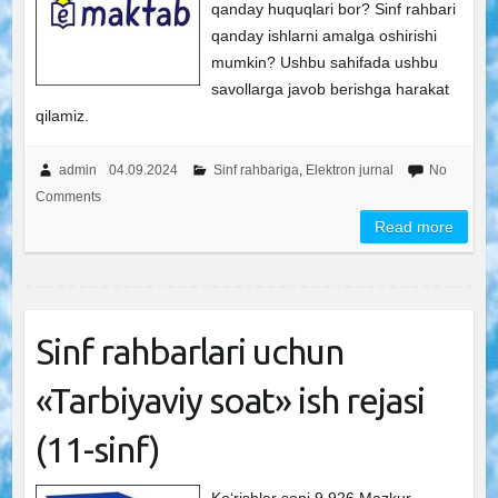
qanday huquqlari bor? Sinf rahbari
qanday ishlarni amalga oshirishi
mumkin? Ushbu sahifada ushbu
savollarga javob berishga harakat
qilamiz.
admin
04.09.2024
Sinf rahbariga
,
Elektron jurnal
No
Comments
Read more
Sinf rahbarlari uchun
«Tarbiyaviy soat» ish rejasi
(11-sinf)