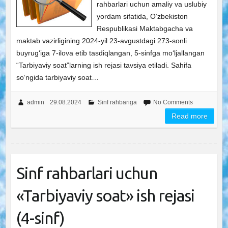
rahbarlari uchun amaliy va uslubiy
yordam sifatida, O‘zbekiston
Respublikasi Maktabgacha va
maktab vazirligining 2024-yil 23-avgustdagi 273-sonli
buyrug‘iga 7-ilova etib tasdiqlangan, 5-sinfga mo‘ljallangan
“Tarbiyaviy soat”larning ish rejasi tavsiya etiladi. Sahifa
so‘ngida tarbiyaviy soat…
admin
29.08.2024
Sinf rahbariga
No Comments
Read more
Sinf rahbarlari uchun
«Tarbiyaviy soat» ish rejasi
(4-sinf)