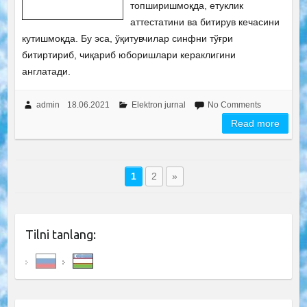
топширишмоқда, етуклик
аттестатини ва битирув кечасини
кутишмоқда. Бу эса, ўқитувчилар синфни тўғри
битиртириб, чиқариб юборишлари кераклигини
англатади.
admin
18.06.2021
Elektron jurnal
No Comments
Read more
1
2
»
Tilni tanlang: