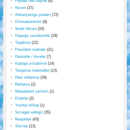
Foydali veb saytlar
(6)
Nizom
(37)
Abituriyentga yordam
(72)
Ommalashtirish
(9)
Ibratli hikoya
(10)
Huquqiy savodxonlik
(29)
Taqdimot
(22)
Prezident maktabi
(21)
Dasturlar / ilovalar
(7)
Kasbga yo'naltirish
(14)
Tarqatma materiallar
(13)
Dars ishlanma
(34)
Reklama
(2)
Masalalarni yechish
(1)
Ertaklar
(2)
Yoshlar ittifoqi
(1)
So‘ragan edingiz
(35)
Maqolalar
(43)
She’rlar
(13)