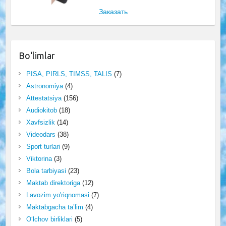
Заказать
Bo‘limlar
PISA, PIRLS, TIMSS, TALIS
(7)
Astronomiya
(4)
Attestatsiya
(156)
Audiokitob
(18)
Xavfsizlik
(14)
Videodars
(38)
Sport turlari
(9)
Viktorina
(3)
Bola tarbiyasi
(23)
Maktab direktoriga
(12)
Lavozim yo'riqnomasi
(7)
Maktabgacha ta’lim
(4)
O‘lchov birliklari
(5)