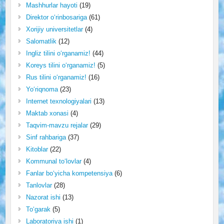
Mashhurlar hayoti
(19)
Direktor o‘rinbosariga
(61)
Xorijiy universitetlar
(4)
Salomatlik
(12)
Ingliz tilini o‘rganamiz!
(44)
Koreys tilini o‘rganamiz!
(5)
Rus tilini o‘rganamiz!
(16)
Yo‘riqnoma
(23)
Internet texnologiyalari
(13)
Maktab xonasi
(4)
Taqvim-mavzu rejalar
(29)
Sinf rahbariga
(37)
Kitoblar
(22)
Kommunal to‘lovlar
(4)
Fanlar bo‘yicha kompetensiya
(6)
Tanlovlar
(28)
Nazorat ishi
(13)
To‘garak
(5)
Laboratoriya ishi
(1)