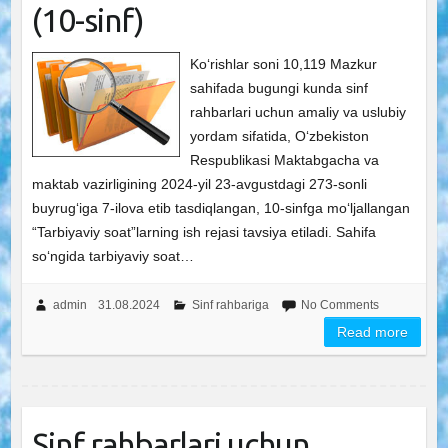
(10-sinf)
Ko‘rishlar soni 10,119 Mazkur
sahifada bugungi kunda sinf
rahbarlari uchun amaliy va uslubiy
yordam sifatida, O‘zbekiston
Respublikasi Maktabgacha va
maktab vazirligining 2024-yil 23-avgustdagi 273-sonli
buyrug‘iga 7-ilova etib tasdiqlangan, 10-sinfga mo‘ljallangan
“Tarbiyaviy soat”larning ish rejasi tavsiya etiladi. Sahifa
so‘ngida tarbiyaviy soat…
admin
31.08.2024
Sinf rahbariga
No Comments
Read more
Sinf rahbarlari uchun