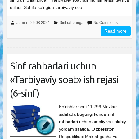
sinfga mo‘ljallangan “Tarbiyaviy soat”larning ish rejasi tavsiya
etiladi. Sahifa so‘ngida tarbiyaviy soat…
admin
29.08.2024
Sinf rahbariga
No Comments
Read more
Sinf rahbarlari uchun
«Tarbiyaviy soat» ish rejasi
(6-sinf)
Ko‘rishlar soni 11,799 Mazkur
sahifada bugungi kunda sinf
rahbarlari uchun amaliy va uslubiy
yordam sifatida, O‘zbekiston
Respublikasi Maktabgacha va