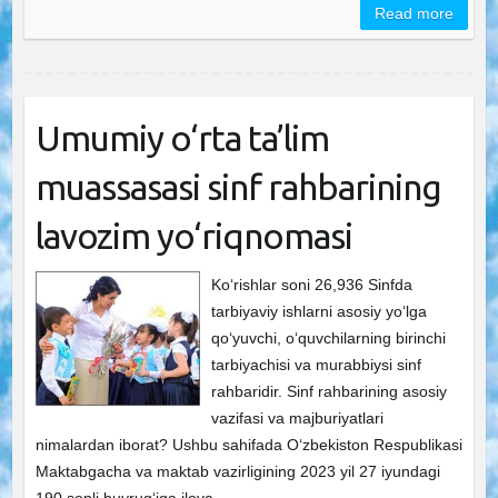
Read more
Umumiy o‘rta ta’lim
muassasasi sinf rahbarining
lavozim yo‘riqnomasi
Ko‘rishlar soni 26,936 Sinfda
tarbiyaviy ishlarni asosiy yo‘lga
qo‘yuvchi, o‘quvchilarning birinchi
tarbiyachisi va murabbiysi sinf
rahbaridir. Sinf rahbarining asosiy
vazifasi va majburiyatlari
nimalardan iborat? Ushbu sahifada O‘zbekiston Respublikasi
Maktabgacha va maktab vazirligining 2023 yil 27 iyundagi