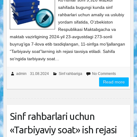
Ko‘rishlar soni 9,926 Mazkur
sahifada bugungi kunda sinf
rahbarlari uchun amaliy va uslubiy
yordam sifatida, O‘zbekiston
Respublikasi Maktabgacha va
maktab vazirligining 2024-yil 23-avgustdagi 273-sonli
buyrug‘iga 7-ilova etib tasdiqlangan, 11-sinfga mo‘ljallangan
“Tarbiyaviy soat”larning ish rejasi tavsiya etiladi. Sahifa
so‘ngida tarbiyaviy soat…
admin
31.08.2024
Sinf rahbariga
No Comments
Read more
Sinf rahbarlari uchun
«Tarbiyaviy soat» ish rejasi