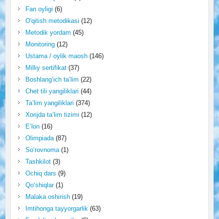
Fan oyligi
(6)
O'qitish metodikasi
(12)
Metodik yordam
(45)
Monitoring
(12)
Ustama / oylik maosh
(146)
Milliy sertifikat
(37)
Boshlang‘ich ta’lim
(22)
Chet tili yangiliklari
(44)
Ta’lim yangiliklari
(374)
Xorijda ta’lim tizimi
(12)
E’lon
(16)
Olimpiada
(87)
So‘rovnoma
(1)
Tashkilot
(3)
Ochiq dars
(9)
Qo‘shiqlar
(1)
Malaka oshirish
(19)
Imtihonga tayyorgarlik
(63)