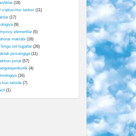
rsliklar
(18)
l o‘qituvchisi tanlovi
(11)
ktlar
(17)
lologiya
(9)
myoviy elementlar
(5)
horat maktabi
(18)
’limga oid hujjatlar
(26)
ktab psixologiga
(11)
ektron jurnal
(57)
ergotejamkorlik
(4)
imologiya
(16)
 kun tarixda
(7)
zil
(1)