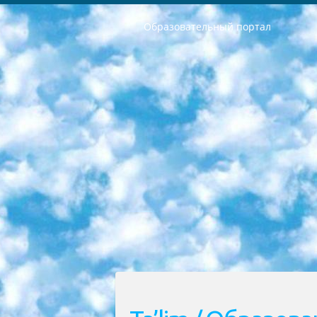
Образовательный портал
РЕСПУБЛИКА УЗБЕКИСТАН МИНИСТРЕРСТВО ДОШКОЛЬНОГО И ШКОЛЬНОГО ОБРАЗОВАНИЯ КОМАНДА в общеобразовательных учреждениях в 2023-2024 учебном году организация и проведение итоговой государственной аттестации обучающихся о Министра дошкольного и школьного образования Республики Узбекистан от 4 марта 2008 года (постановлением Минюста от 20 марта 2008 года № 1778 государственной регистрации) «Итоговое состояние учащихся общего среднего образования на основании положения об утверждении положения об аттестации общего среднего образования выпускной экзамен студентов в образовательных учреждениях в 2023-2024 учебном году В целях организации и прохождения аттестации приказываю: 1. Следующее: перечень предметов, по которым будет проводиться итоговая государственная аттестация и экзамен формы перевода согласно приложению 1; сертификаты международного образца, оценивающие уровень владения иностранными языками перечень согласно приложению 2; 2. Педагогический при специализированных образовательных учреждениях. научно-практический центр квалификации и международной оценки (Д.Давидова) 2024 г. До 25 марта: задания по предметам, по которым будет проводиться итоговая аттестация разработка и утверждение технических условий; итоговая аттестация на основании разработанного предметного задания разработка вопросов по предметам (устно и письменно), экзамен передача; общеобразовательные средние школы и специальные учебные заведения учащиеся выпускных классов школ и интернатов в агентской системе подготовка базы данных экзаменационных материалов и критериев оценки; перевод базы экзаменационных материалов на все языки обучения подать в Республиканский образовательный центр для изготовления; варианты экзаменов на основе разработанных контрольных материалов пусть будут поставлены задачи формирования. 3. Республиканский образовательный центр (Ш.Худайкулов) до 5 апреля 2024 года. до: база данных предоставленных экзаменационных материалов на все языки обучения перевод и экспертиза; для слепых, слабовидящих, глухих, слабослышащих и умственно отсталых детей учащиеся выпускных классов специализированных школ и школ-интернатов база данных экзаменационных материалов на всех преподаваемых языках подготовка критериев оценки; специализированные школы для умственно отсталых детей и технологии для учащихся выпускных классов школ-интернатов разработка соответствующих рекомендаций и критериев проведения ЕГЭ по естествознанию давать задания. 4. Педагогический при специализированных образовательных учреждениях. Научно-практический центр навыков и международной оценки (Д.Давидова), Республи