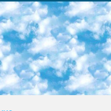
ка образовательный центр (Худайкулов Ш.) итоговый государственный аттестационный экзамен ориентирован на творческое и логическое мышление при подготовке базы материалов учитывать введение заданий. 5. Следует отметить, что: сертификат государственного образца о знании общеобразовательного предмета и как минимум национальный уровень B1 по предметам на иностранных языках, указанным в Приложении 2. или международно признанный сертификат эквивалентного уровня студенты, изучающие определенный предмет, освобождаются от экзамена; по соответствующим предметам запланирована итоговая государственная аттестация за день до дня, путем жеребьевки Рабочей группой (в письменной форме по предметам, проводимым в форме) из числа сформированных вариантов выбрано 2 варианта; 2 выбранных варианта экзамена анонсированы на официальном сайте министерства и все выпускники по всей стране на основе этих вариантов проводит итоговую государственную аттестацию. 6. Государственное образование учащихся средних общеобразовательных учреждений. знания в соответствии с квалификационными требованиями, которые необходимо приобрести на основании стандартов итоговый (выпускной) контроль для 9 и 11 классов в целях тестирования Экзамены (далее – экзамены) состоят из предметов, перечисленных в приложении 1. будет сделано. 7. Экзамены пройдут с 26 мая по 15 июня 2024 г. (кроме науки физического воспитания). 8. Физическая для учащихся 9 классов общесредних образовательных учреждений. Экзамены по предмету «Образование, квалификация медицина» 1-6 мая 2024 года. сотрудники перевести под присмотр (с отклонениями в физическом или умственном развитии) специализированная школа для детей, школы-интернаты и со сколиозом школы-интернаты санаторного типа для больных детей исключены). 9. Он был слепым, слабовидящим и имел нарушения опорно-двигательного аппарата. экзамены в специализированных школах и интернатах для детей должны проводиться исходя из требований, предъявляемых к общеобразовательным учреждениям (физкультура кроме науки). 10. Специализированная школа для глухих и слабослышащих детей. и экзамены в интернатах и быть реализован в виде письменного теста по математике. 11. Специальность для умственно отсталых детей. Для 9 класса Родной язык и литературное письмо Государственный язык (язык обучения – узбекский). для неклассов) написано Математическое письмо Письменная/устная история Узбекистана Физическое воспитание практично Итоговый контроль Для 11 класса Написание родного языка и литературы (эссе) Математическое письмо Узбекский язык (обучение на узбекском языке) не посещающее общее среднее образование для учреждений)/Образовательное учреждение выбор письменный и устный Иностранный язык письменный/устный Письменная/устная история Узбекистана *По выбору студента:  Химия  Физика  Основы государственного права  География 10 бесплатных образовательных ресурсов - Мы составили подборку онлайн-проектов с интерактивными упражнениями, видеолекциями и статьями. Они помогут вам обрести новые и освежить старые знания бесплатно. 1. «ИНТУИТ» Старейшая образовательная площадка Рунета. Здесь вы найдёте сотни текстовых и видеокурсов на десятки различных тем — от программирования до психологии. Многие курсы подготовлены российскими университетами и крупными международными компаниями вроде Intel и Microsoft. Самостоятельное обучение бесплатное, но желающие могут оплатить услуги персональных наставников. 2. «Смартия» знакомит с актуальными профессиями и подсказывает, как им обучаться. Выбрав заинтересовавшую вас специальность — SMM-специалист, фотограф, веб-дизайнер или другую, — увидите список необходимых для неё умений. Чтобы вы могли освоить их самостоятельно, для каждого умения площадка отображает подборку ссылок на учебные материалы. Хотя «Смартия» ориентируется на русскоязычную аудиторию, часть контента всё же доступна только на английском. 3. «Лекторий Физтеха» Проект Московского физико-технического института (Физтеха). С его помощью вы можете смотреть онлайн серии лекций, записанные на видео в этом вузе. В числе доступных предметов — физика, биология, химия, информационные технологии и другие. К некоторым лекциям администрация ресурса прилагает готовые конспекты, которые можно скачивать в PDF-формате. 4. ITMOcourses Онлайн-площадка Санкт-Петербургского национального исследовательского университета информационных технологий, механики и оптики (ИТМО). Ресурс предоставляет свободный доступ к курсам, разработанным в этом вузе. Каталог материалов разбит на четыре категории: «Оптические системы и технологии», «Приборостроение и робототехника», «Информационные технологии» и «Биотехнологии». Курсы состоят из видеолекций, интерактивных демонстраций и заданий. 5. «КиберЛенинка» Электронная научная библиот