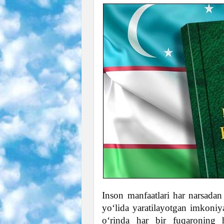
Inson manfaatlari har narsadan
yo‘lida yaratilayotgan imkoniy
o‘rinda har bir fuqaroning h