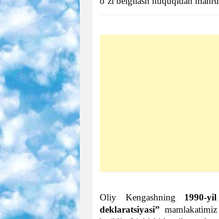
o‘zi belgilash huquqidan mahru
Oliy Kengashning
1990-yi
deklaratsiyasi”
mamlakatimiz y