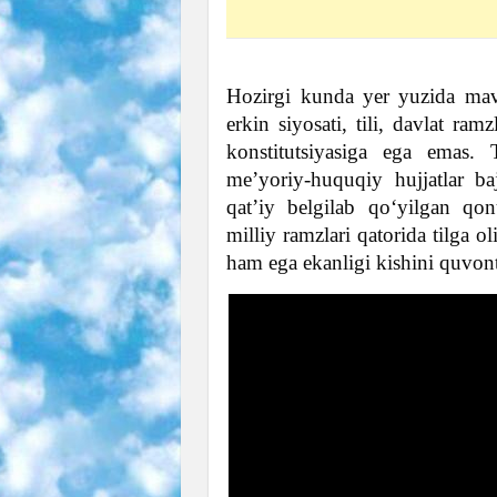
Hozirgi kunda yer yuzida mavj
erkin siyosati, tili, davlat 
konstitutsiyasiga ega emas. T
me’yoriy-huquqiy hujjatlar ba
qat’iy belgilab qo‘yilgan qo
milliy ramzlari qatorida tilga 
ham ega ekanligi kishini quvont