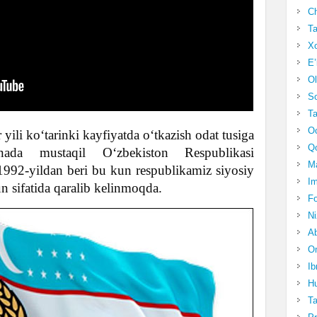
Ch
Ta
Xo
E’
Ol
S
Ta
Oc
 yili ko‘tarinki kayfiyatda o‘tkazish odat tusiga
Qo
ada mustaqil O‘zbekiston Respublikasi
Ma
 1992-yildan beri bu kun respublikamiz siyosiy
Im
n sifatida qaralib kelinmoqda.
Fo
N
Ab
Om
Ib
Hu
T