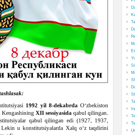
Pr
Da
Ka
Ta
Da
R
Ma
Er
Yo
So
Ma
Sh
Da
tashlasak:
St
Ta
titutsiyasi
1992 yil 8-dekabrda
O‘zbekiston
In
 Kengashining
XII sessiyasida
qabul qilingan.
Te
itutsiyalar qabul qilingan edi (1927, 1937,
Te
 Lekin u konstitutsiyalarda Xalq o‘z taqdirini
Un