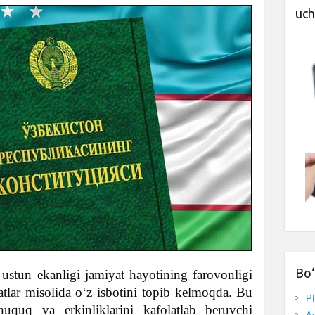
uch
Bo‘
 ustun ekanligi jamiyat hayotining farovonligi
atlar misolida o‘z isbotini topib kelmoqda. Bu
P
uquq va erkinliklarini kafolatlab beruvchi