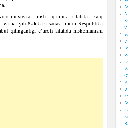
A
ga.
At
Au
onstitutsiyasi bosh qomus sifatida xalq
Xa
di va har yili 8-dekabr sanasi butun Respublika
Vi
 qilinganligi e’tirofi sifatida nishonlanishi
Sp
Vi
Bo
Ma
La
Ma
O‘
Ma
Di
Xo
Sa
In
Ko
Ru