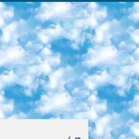
ека открытого доступа. Каталог площадки регулярно обрастает текстами статей из различных научных изданий. Сгруппированные по журналам и рубрикам публикации можно читать онлайн или скачивать целиком в PDF-формате. Проект нацелен на популяризацию науки за счёт открытого доступа к качественной информации. 6. «ПостНаука» На этом ресурсе публикуют подборки видеолекций, составленные экспертами из разных отраслей и объединённые общими темами. Среди них, к примеру, есть серии «Биоинформатика и геномика», «Культура средневековой Скандинавии» и Cinema Studies о теории кино. Каждая подборка лекций — логически связанная история, рассказанная экспертом от первого лица. Кроме того, на сайте появляются научно-образовательные статьи и тесты на разные темы. 7. «Newочём» Команда проекта «Newочём» отбирает самые интересные тексты из англоязычных СМИ и переводит те из них, за которые голосуют участники сообщества «ВКонтакте». По большей части это научно-популярные статьи. Редакторы придумывают лишь заголовки, в остальном содержание переводов соответствует оригиналам. Полные тексты можно читать прямо в социальной сети. 8. InternetUrok Онлайн-база материалов по основным дисциплинам школьной программы. Информация на сайте структурирована по классам, предметам и темам (урокам). Каждый урок состоит из видеолекций и конспектов. Есть также интерактивные тренажёры и тесты для закрепления пройденного материала. Даже если вы давно окончили школу, возможность повторить программу старших классов всегда может пригодиться. 9. Edutainme Ещё один ресурс об образовании. В отличие от Newtonew, как мне кажется, Edutainme больше ориентируется на представителей индустрии: педагогов, предпринимателей, разработчиков образовательных проектов. Но и любой, кто просто стремится к саморазвитию, найдёт на сайте много полезного и интересного для себя. Например, информацию о новых курсах и образовательных сервисах. 10. Newtonew Онлайн-медиа об образовании и обучении в широком смысле. Авторы Newtonew пишут об инструментах, заведениях, тактиках и стратегиях, которые помогают учить других и получать новые знания самостоятельно. На этой площадке вы найдёте новости, обзоры, аналитические мат