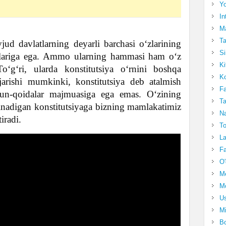
Yo
In
Ma
Ta
ud davlatlarning deyarli barchasi o‘zlarining
Si
ramzlariga ega. Ammo ularning hammasi ham o‘z
Ki
o‘g‘ri, ularda konstitutsiya o‘rnini boshqa
Ko
jarishi mumkinki, konstitutsiya deb atalmish
Fa
nun-qoidalar majmuasiga ega emas. O‘zining
Ta
olinadigan konstitutsiyaga bizning mamlakatimiz
Na
iradi.
To
La
Fa
O'
M
Mo
Us
Mi
Bo