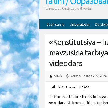
Ta’lim / Образов
Ta’limga va tarbiyaga oid portal
Bosh sahifa
Universitetlar
Darslikla
«Konstitutsiya – h
mavzusida tarbiyav
videodars
admin
четверг ноября 21st, 2024
Ko‘rishlar soni
10,997
Ushbu sahifada «Konstitutsiya 
soat dars ishlanmasi bilan tani