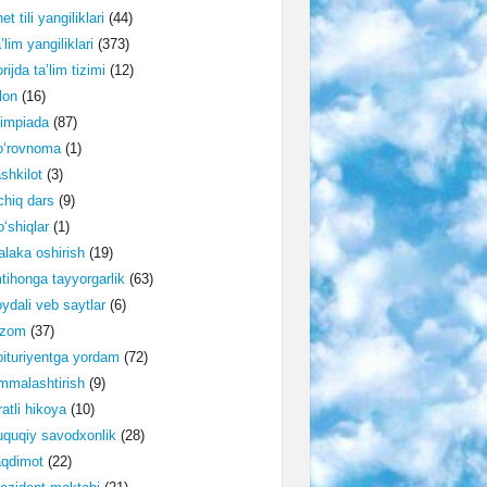
et tili yangiliklari
(44)
’lim yangiliklari
(373)
rijda ta’lim tizimi
(12)
lon
(16)
impiada
(87)
o‘rovnoma
(1)
shkilot
(3)
hiq dars
(9)
‘shiqlar
(1)
laka oshirish
(19)
tihonga tayyorgarlik
(63)
ydali veb saytlar
(6)
izom
(37)
ituriyentga yordam
(72)
malashtirish
(9)
ratli hikoya
(10)
quqiy savodxonlik
(28)
aqdimot
(22)