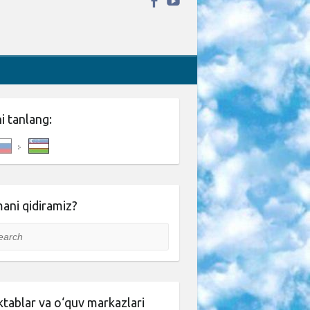
ni tanlang:
ani qidiramiz?
rch
tablar va o‘quv markazlari