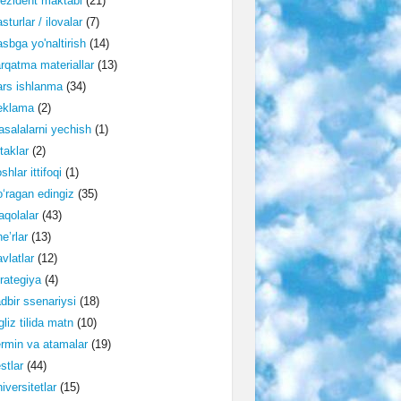
ezident maktabi
(21)
sturlar / ilovalar
(7)
sbga yo'naltirish
(14)
rqatma materiallar
(13)
rs ishlanma
(34)
eklama
(2)
salalarni yechish
(1)
taklar
(2)
shlar ittifoqi
(1)
‘ragan edingiz
(35)
qolalar
(43)
e’rlar
(13)
vlatlar
(12)
rategiya
(4)
dbir ssenariysi
(18)
gliz tilida matn
(10)
rmin va atamalar
(19)
stlar
(44)
iversitetlar
(15)