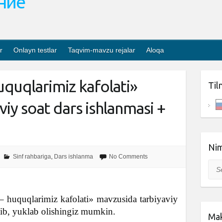
ание
r
Onlayn testlar
Taqvim-mavzu rejalar
Aloqa
uquqlarimiz kafolati»
Til
iy soat dars ishlanmasi +
Nim
Sinf rahbariga
,
Dars ishlanma
No Comments
Sea
– huquqlarimiz kafolati» mavzusida tarbiyaviy
shib, yuklab olishingiz mumkin.
Mak