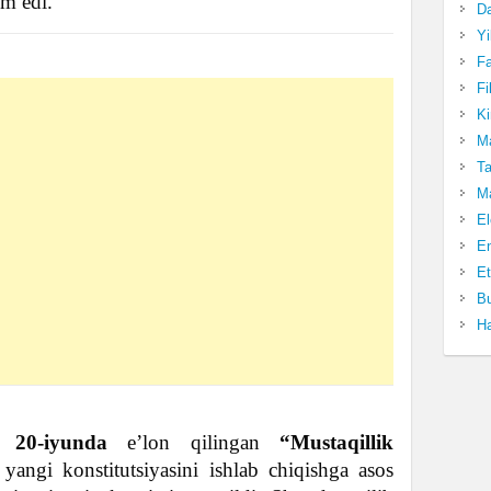
m edi.
Da
Yi
Fa
Fi
Ki
Ma
Ta
Ma
El
En
Et
Bu
Ha
l 20-iyunda
e’lon qilingan
“Mustaqillik
angi konstitutsiyasini ishlab chiqishga asos