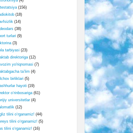
stronomiya
(4)
testatsiya
(156)
diokitob
(18)
vfsizlik
(14)
deodars
(38)
ort turlari
(9)
ktorina
(3)
la tarbiyasi
(23)
ktab direktoriga
(12)
vozim yo'riqnomasi
(7)
ktabgacha ta’lim
(4)
lchov birliklari
(5)
shhurlar hayoti
(19)
rektor o‘rinbosariga
(61)
rijiy universitetlar
(4)
lomatlik
(12)
gliz tilini o‘rganamiz!
(44)
reys tilini o‘rganamiz!
(5)
s tilini o‘rganamiz!
(16)