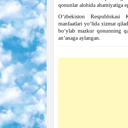
qonunlar alohida ahamiyatiga e
O‘zbekiston Respublokasi K
manfaatlari yo‘lida xizmat qila
bo‘ylab mazkur qonunning qabul
an’anaga aylangan.