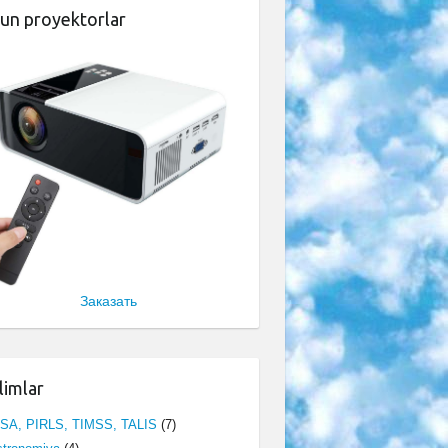
un proyektorlar
Заказать
limlar
ISA, PIRLS, TIMSS, TALIS
(7)