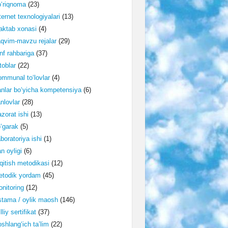
‘riqnoma
(23)
ternet texnologiyalari
(13)
ktab xonasi
(4)
qvim-mavzu rejalar
(29)
nf rahbariga
(37)
toblar
(22)
mmunal to‘lovlar
(4)
nlar bo‘yicha kompetensiya
(6)
nlovlar
(28)
zorat ishi
(13)
‘garak
(5)
boratoriya ishi
(1)
n oyligi
(6)
qitish metodikasi
(12)
etodik yordam
(45)
nitoring
(12)
tama / oylik maosh
(146)
lliy sertifikat
(37)
shlang‘ich ta’lim
(22)