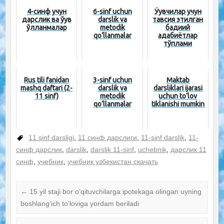
4-синф учун
6-sinf uchun
Ўқувчилар учун
дарслик ва ўқув
darslik va
тавсия этилган
қўлланмалар
metodik
бадиий
qo‘llanmalar
адабиётлар
тўплами
Rus tili fanidan
3-sinf uchun
Maktab
mashq daftari (2-
darslik va
darsliklari ijarasi
11 sinf)
metodik
uchun to‘lov
qo‘llanmalar
tiklanishi mumkin
11 sinf darsligi
,
11 синф дарслиги
,
11-sinf darslik
,
11-
синф дарслик
,
darslik
,
darslik 11-sinf
,
uchebnik
,
дарслик 11
синф
,
учебник
,
учебник узбекистан скачать
←
15 yil staji bor o‘qituvchilarga ipotekaga olingan uyning
boshlang‘ich to‘loviga yordam beriladi