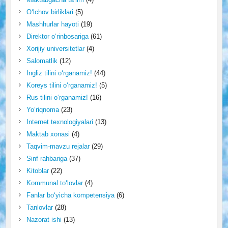
O‘lchov birliklari
(5)
Mashhurlar hayoti
(19)
Direktor o‘rinbosariga
(61)
Xorijiy universitetlar
(4)
Salomatlik
(12)
Ingliz tilini o‘rganamiz!
(44)
Koreys tilini o‘rganamiz!
(5)
Rus tilini o‘rganamiz!
(16)
Yo‘riqnoma
(23)
Internet texnologiyalari
(13)
Maktab xonasi
(4)
Taqvim-mavzu rejalar
(29)
Sinf rahbariga
(37)
Kitoblar
(22)
Kommunal to‘lovlar
(4)
Fanlar bo‘yicha kompetensiya
(6)
Tanlovlar
(28)
Nazorat ishi
(13)