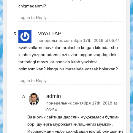
chiqmaganmi?
Log in to Reply
МУАТТАР
понедельник сентября 17th, 2018 at 06:44
5va6sinflarni mavzulari aralashib ketgan kitobda. shu
kitobni yozgan odamni ozi ozlari oqigan vaqtdagidek
tartibdagi mavzular asosida kitob yozishsa
bolmasmikan? kimga bu masalada yozsak bolarkan?
Log in to Reply
admin
понедельник сентября 17th, 2018 at
06:54
Вазирлик сайтида дарслик муҳокамаси бўлими
бор, шу ерга мурожаат қилишингиз мумкин.
Йўриқномани ушбу саҳифадан юклаб олишингиз