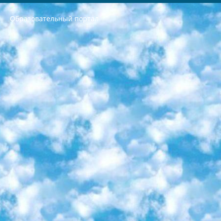
Образовательный портал
РЕСПУБЛИКА УЗБЕКИСТАН МИНИСТРЕРСТВО ДОШКОЛЬНОГО И ШКОЛЬНОГО ОБРАЗОВАНИЯ КОМАНДА в общеобразовательных учреждениях в 2023-2024 учебном году организация и проведение итоговой государственной аттестации обучающихся о Министра дошкольного и школьного образования Республики Узбекистан от 4 марта 2008 года (постановлением Минюста от 20 марта 2008 года № 1778 государственной регистрации) «Итоговое состояние учащихся общего среднего образования на основании положения об утверждении положения об аттестации общего среднего образования выпускной экзамен студентов в образовательных учреждениях в 2023-2024 учебном году В целях организации и прохождения аттестации приказываю: 1. Следующее: перечень предметов, по которым будет проводиться итоговая государственная аттестация и экзамен формы перевода согласно приложению 1; сертификаты международного образца, оценивающие уровень владения иностранными языками перечень согласно приложению 2; 2. Педагогический при специализированных образовательных учреждениях. научно-практический центр квалификации и международной оценки (Д.Давидова) 2024 г. До 25 марта: задания по предметам, по которым будет проводиться итоговая аттестация разработка и утверждение технических условий; итоговая аттестация на основании разработанного предметного задания разработка вопросов по предметам (устно и письменно), экзамен передача; общеобразовательные средние школы и специальные учебные заведения учащиеся выпускных классов школ и интернатов в агентской системе подготовка базы данных экзаменационных материалов и критериев оценки; перевод базы экзаменационных материалов на все языки обучения подать в Республиканский образовательный центр для изготовления; варианты экзаменов на основе разработанных контрольных материалов пусть будут поставлены задачи формирования. 3. Республиканский образовательный центр (Ш.Худайкулов) до 5 апреля 2024 года. до: база данных предоставленных экзаменационных материалов на все языки обучения перевод и экспертиза; для слепых, слабовидящих, глухих, слабослышащих и умственно отсталых детей учащиеся выпускных классов специализированных школ и школ-интернатов база данных экзаменационных материалов на всех преподаваемых языках подготовка критериев оценки; специализированные школы для умственно отсталых детей и технологии для учащихся выпускных классов школ-интернатов разработка соответствующих рекомендаций и критериев проведения ЕГЭ по естествознанию давать задания. 4. Педагогический при специализированных образовательных учреждениях. Научно-практический центр навыков и международной оценки (Д.Давидова), Республика образовательный центр (Худайкулов Ш.) итоговый государственный аттестационный экзамен ориентирован на творческое и логическое мышление при подготовке базы материалов учитывать введение заданий. 5. Следует отметить, что: сертификат государственного образца о знании общеобразовательного предмета и как минимум национальный уровень B1 по предметам на иностранных языках, указанным в Приложении 2. или международно признанный сертификат эквивалентного уровня студенты, изучающие определенный предмет, освобождаются от экзамена; по соответствующим предметам запланирована итоговая государственная аттестация за день до дня, путем жеребьевки Рабочей группой (в письменной форме по предметам, проводимым в форме) из числа сформированных вариантов выбрано 2 варианта; 2 выбранных варианта экзамена анонсированы на официальном сайте министерства и все выпускники по всей стране на основе этих вариантов проводит итоговую государственную аттестацию. 6. Государственное образование учащихся средних общеобразовательных учреждений. знания в соответствии с квалификационными требованиями, которые необходимо приобрести на основании стандартов итоговый (выпускной) контроль для 9 и 11 классов в целях тестирования Экзамены (далее – экзамены) состоят из предметов, перечисленных в приложении 1. будет сделано. 7. Экзамены пройдут с 26 мая по 15 июня 2024 г. (кроме науки физического воспитания). 8. Физическая для учащихся 9 классов общесредних образовательных учреждений. Экзамены по предмету «Образование, квалификация медицина» 1-6 мая 2024 года. сотрудники перевести под присмотр (с отклонениями в физическом или умственном развитии) специализированная школа для детей, школы-интернаты и со сколиозом школы-интернаты санаторного типа для больных детей исключены). 9. Он был слепым, слабовидящим и имел нарушения опорно-двигательного аппарата. экзамены в специализированных школах и интернатах для детей должны проводиться исходя из требований, предъявляемых к общеобразовательным учреждениям (физкультура кроме науки). 10. Специализированная школа для глухих и слабослышащих детей. и экзамены в интернатах и быть реализован в виде письменного теста по математике. 11. Специальность для умственно отсталых детей. Для 9 класса Родной язык и литературное письмо Государственный язык (язык обучения – узбекский). для неклассов) написано Математическое письмо Письменная/устная история Узбекистана Физическое воспитание практично Итоговый контроль Для 11 класса Написание родного языка и литературы (эссе) Математическое письмо Узбекский язык (обучение на узбекском языке) не посещающее общее среднее образование для учреждений)/Образовательное учреждение выбор письменный и устный Иностранный язык письменный/устный Письменная/устная история Узбекистана *По выбору студента:  Химия  Физика  Основы государственного права  География 10 бесплатных образовательных ресурсов - Мы составили подборку онлайн-проектов с интерактивными упражнениями, видеолекциями и статьями. Они помогут вам обрести новые и освежить старые знания бесплатно. 1. «ИНТУИТ» Старейшая образовательная площадка Рунета. Здесь вы найдёте сотни текстовых и видеокурсов на десятки различных тем — от программирования до психологии. Многие курсы подготовлены российскими университетами и крупными международными компаниями вроде Intel и Microsoft. Самостоятельное обучение бесплатное, но желающие могут оплатить услуги персональных наставников. 2. «Смартия» знакомит с актуальными профессиями и подсказывает, как им обучаться. Выбрав заинтересовавшую вас специальность — SMM-специалист, фотограф, веб-дизайнер или другую, — увидите список необходимых для неё умений. Чтобы вы могли освоить их самостоятельно, для каждого умения площадка отображает подборку ссылок на учебные материалы. Хотя «Смартия» ориентируется на русскоязычную аудиторию, часть контента всё же доступна только на английском. 3. «Лекторий Физтеха» Проект Московского физико-технического института (Физтеха). С его помощью вы можете смотреть онлайн серии лекций, записанные на видео в этом вузе. В числе доступных предметов — физика, биология, химия, информационные технологии и другие. К некоторым лекциям администрация ресурса прилагает готовые конспекты, которые можно скачивать в PDF-формате. 4. ITMOcourses Онлайн-площадка Санкт-Петербургского национального исследовательского университета информационных технологий, механики и оптики (ИТМО). Ресурс предоставляет свободный доступ к курсам, разработанным в этом вузе. Каталог материалов разбит на четыре категории: «Оптические системы и технологии», «Приборостроение и робототехника», «Информационные технологии» и «Биотехнологии». Курсы состоят из видеолекций, интерактивных демонстраций и заданий. 5. «КиберЛенинка» Электронная научная библиотека открытого доступа. Каталог площадки регулярно обрастает текстами статей из различных научных изданий. Сгруппированные по журналам и рубрикам публикации можно читать онлайн или скачивать целиком в PDF-формате. Проект нацелен на популяризацию науки за счёт открытого доступа к качественной информации. 6. «ПостНаука» На этом ресурсе публикуют подборки видеолекций, составленные экспертами из разных отраслей и объединённые общими темами. Среди них, к примеру, есть серии «Биоинформатика и геномика», «Культура средневековой Скандинавии» и Cinema Studies о теории кино. Каждая подборка лекций — логически связанная история, рассказанная экспертом от первого лица. Кроме того, на сайте появляются научно-образовательные статьи и тесты на разные темы. 7. «Newочём» Команда проекта «Newочём» отбирает самые интересные тексты из англоязычных СМИ и переводит те из них, за которые голосуют участники сообщества «ВКонтакте». По большей части это научно-популярные статьи. Редакторы придумывают лишь заголовки, в остальном содержание переводов соответствует оригиналам. Полные тексты можно читать прямо в социальной сети. 8. InternetUrok Онлайн-база материалов по основным дисциплинам школьной программы. Информация на сайте структурирована по классам, предметам и темам (урокам). Каждый урок состоит из видеолекций и конспектов. Есть также интерактивные тренажёры и тесты для закрепления пройденного материала. Даже если вы давно окончили школу, возможность повторить программу старших классов всегда может пригодиться. 9. Edutainme Ещё один ресурс об образовании. В отличие от Newtonew, как мне кажется, Edutainme больше ориентируется на представителей индустрии: педагогов, предпринимателей, разработчиков образовательных проектов. Но и любой, кто просто стремится к саморазвитию, найдёт на сайте много полезного и интересного для себя. Например, информацию о новых курсах и образовательных сервисах. 10. Newtonew Онлайн-медиа об образовании и обучении в широком смысле. Авторы Newtonew пишут об инструментах, заведениях, тактиках и стратегиях, которые помогают учить других и получать новые знания самостоятельно. На этой площадке вы найдёте новости, обзоры, аналитические мат