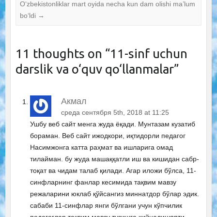
O‘zbekistonliklar mart oyida necha kun dam olishi ma’lum
bo‘ldi
→
11 thoughts on “
11-sinf uchun
darslik va o‘quv qo‘llanmalar
”
Акмал
среда сентября 5th, 2018 at 11:25
Ушбу веб сайт менга жуда ёқади. Мунтазам кузатиб
бораман. Веб сайт ижодкори, иқтидорли педагог
Насимжонга катта раҳмат ва ишларига омад
тилайман. бу жуда машаққатли иш ва кишидан сабр-
тоқат ва чидам талаб қилади. Агар иложи бўлса, 11-
синфларнинг фанлар кесимида тақвим мавзу
режаларини юклаб қўйсангиз миннатдор бўлар эдик.
сабаби 11-синфлар янги бўлгани учун кўпчилик
педагоглар тақвим мавзу тузишга қийналишяпти.