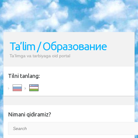
Ta’lim / Образование
Ta’limga va tarbiyaga oid portal
Tilni tanlang:
Nimani qidiramiz?
Search