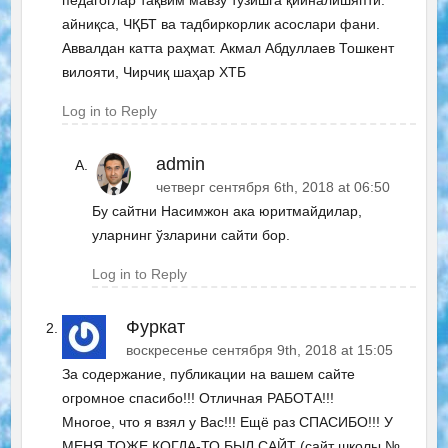
айниқса, ЧҚБТ ва тадбиркорлик асослари фани.
Аввалдан катта раҳмат. Акмал Абдуллаев Тошкент
вилояти, Чирчиқ шаҳар ХТБ
Log in to Reply
admin
четверг сентября 6th, 2018 at 06:50
Бу сайтни Насимжон ака юритмайдилар,
уларнинг ўзларини сайти бор.
Log in to Reply
Фуркат
воскресенье сентября 9th, 2018 at 15:05
За содержание, публикации на вашем сайте
огромное спасибо!!! Отличная РАБОТА!!!
Многое, что я взял у Вас!!! Ещё раз СПАСИБО!!! У
МЕНЯ ТОЖЕ КОГДА-ТО БЫЛ САЙТ (сайт школы №