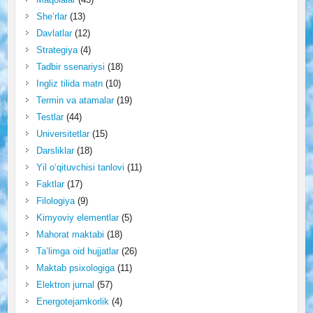
She’rlar
(13)
Davlatlar
(12)
Strategiya
(4)
Tadbir ssenariysi
(18)
Ingliz tilida matn
(10)
Termin va atamalar
(19)
Testlar
(44)
Universitetlar
(15)
Darsliklar
(18)
Yil o‘qituvchisi tanlovi
(11)
Faktlar
(17)
Filologiya
(9)
Kimyoviy elementlar
(5)
Mahorat maktabi
(18)
Ta’limga oid hujjatlar
(26)
Maktab psixologiga
(11)
Elektron jurnal
(57)
Energotejamkorlik
(4)