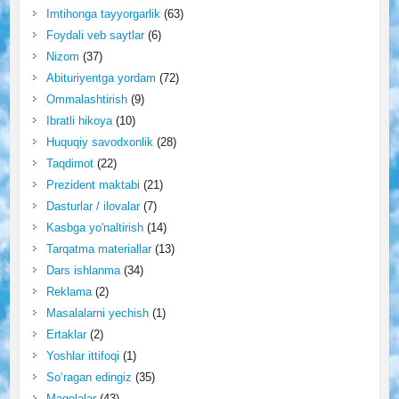
Imtihonga tayyorgarlik
(63)
Foydali veb saytlar
(6)
Nizom
(37)
Abituriyentga yordam
(72)
Ommalashtirish
(9)
Ibratli hikoya
(10)
Huquqiy savodxonlik
(28)
Taqdimot
(22)
Prezident maktabi
(21)
Dasturlar / ilovalar
(7)
Kasbga yo'naltirish
(14)
Tarqatma materiallar
(13)
Dars ishlanma
(34)
Reklama
(2)
Masalalarni yechish
(1)
Ertaklar
(2)
Yoshlar ittifoqi
(1)
So‘ragan edingiz
(35)
Maqolalar
(43)