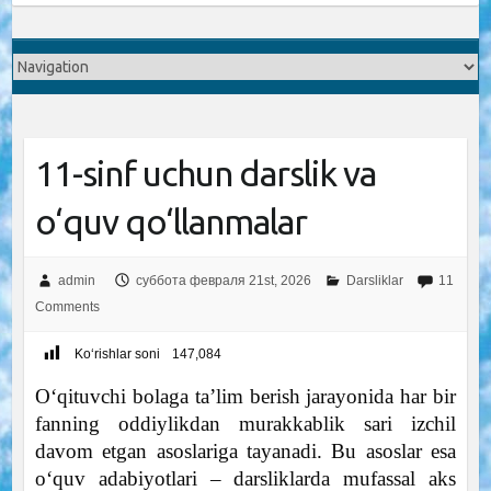
11-sinf uchun darslik va
o‘quv qo‘llanmalar
admin
суббота февраля 21st, 2026
Darsliklar
11
Comments
Ko‘rishlar soni
147,084
O‘qituvchi bolaga ta’lim berish jarayonida har bir
fanning oddiylikdan murakkablik sari izchil
davom etgan asoslariga tayanadi. Bu asoslar esa
o‘quv adabiyotlari – darsliklarda mufassal aks