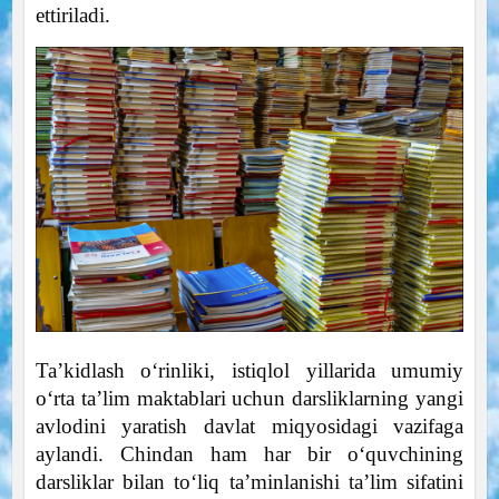
ettiriladi.
Ta’kidlash o‘rinliki, istiqlol yillarida umumiy
o‘rta ta’lim maktablari uchun darsliklarning yangi
avlodini yaratish davlat miqyosidagi vazifaga
aylandi. Chindan ham har bir o‘quvchining
darsliklar bilan to‘liq ta’minlanishi ta’lim sifatini