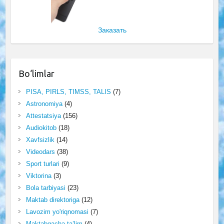
Заказать
Bo‘limlar
PISA, PIRLS, TIMSS, TALIS
(7)
Astronomiya
(4)
Attestatsiya
(156)
Audiokitob
(18)
Xavfsizlik
(14)
Videodars
(38)
Sport turlari
(9)
Viktorina
(3)
Bola tarbiyasi
(23)
Maktab direktoriga
(12)
Lavozim yo'riqnomasi
(7)
Maktabgacha ta’lim
(4)