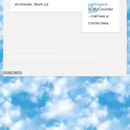
источник: idum.uz
© Все права защищены
РЕСПУБЛИКА УЗБЕКИСТАН МИНИСТРЕРСТВО ДОШКОЛЬНОГО И ШКОЛЬНОГО ОБРАЗОВАНИЯ КОМАНДА в общеобразовательных учреждениях в 2023-2024 учебном году организация и проведение итоговой государственной аттестации обучающихся о Министра дошкольного и школьного образования Республики Узбекистан от 4 марта 2008 года (постановлением Минюста от 20 марта 2008 года № 1778 государственной регистрации) «Итоговое состояние учащихся общего среднего образования на основании положения об утверждении положения об аттестации общего среднего образования выпускной экзамен студентов в образовательных учреждениях в 2023-2024 учебном году В целях организации и прохождения аттестации приказываю: 1. Следующее: перечень предметов, по которым будет проводиться итоговая государственная аттестация и экзамен формы перевода согласно приложению 1; сертификаты международного образца, оценивающие уровень владения иностранными языками перечень согласно приложению 2; 2. Педагогический при специализированных образовательных учреждениях. научно-практический центр квалификации и международной оценки (Д.Давидова) 2024 г. До 25 марта: задания по предметам, по которым будет проводиться итоговая аттестация разработка и утверждение технических условий; итоговая аттестация на основании разработанного предметного задания разработка вопросов по предметам (устно и письменно), экзамен передача; общеобразовательные средние школы и специальные учебные заведения учащиеся выпускных классов школ и интернатов в агентской системе подготовка базы данных экзаменационных материалов и критериев оценки; перевод базы экзаменационных материалов на все языки обучения подать в Республиканский образовательный центр для изготовления; варианты экзаменов на основе разработанных контрольных материалов пусть будут поставлены задачи формирования. 3. Республиканский образовательный центр (Ш.Худайкулов) до 5 апреля 2024 года. до: база данных предоставленных экзаменационных материалов на все языки обучения перевод и экспертиза; для слепых, слабовидящих, глухих, слабослышащих и умственно отсталых детей учащиеся выпускных классов специализированных школ и школ-интернатов база данных экзаменационных материалов на всех преподаваемых языках подготовка критериев оценки; специализированные школы для умственно отсталых детей и технологии для учащихся выпускных классов школ-интернатов разработка соответствующих рекомендаций и критериев проведения ЕГЭ по естествознанию давать задания. 4. Педагогический при специализированных образовательных учреждениях. Научно-практический центр навыков и международной оценки (Д.Давидова), Республика образовательный центр (Худайкулов Ш.) итоговый государственный аттестационный экзамен ориентирован на творческое и логическое мышление при подготовке базы материалов учитывать введение заданий. 5. Следует отметить, что: сертификат государственного образца о знании общеобразовательного предмета и как минимум национальный уровень B1 по предметам на иностранных языках, указанным в Приложении 2. или международно признанный сертификат эквивалентного уровня студенты, изучающие определенный предмет, освобождаются от экзамена; по соответствующим предметам запланирована итоговая государственная аттестация за день до дня, путем жеребьевки Рабочей группой (в письменной форме по предметам, проводимым в форме) из числа сформированных вариантов выбрано 2 варианта; 2 выбранных варианта экзамена анонсированы на официальном сайте министерства и все выпускники по всей стране на основе этих вариантов проводит итоговую государственную аттестацию. 6. Государственное образование учащихся средних общеобразовательных учреждений. знания в соответствии с квалификационными требованиями, которые необходимо приобрести на основании стандартов итоговый (выпускной) контроль для 9 и 11 классов в целях тестирования Экзамены (далее – экзамены) состоят из предметов, перечисленных в приложении 1. будет сделано. 7. Экзамены пройдут с 26 мая по 15 июня 2024 г. (кроме науки физического воспитания). 8. Физическая для учащихся 9 классов общесредних образовательных учреждений. Экзамены по предмету «Образование, квалификация медицина» 1-6 мая 2024 года. сотрудники перевести под присмотр (с отклонениями в физическом или умственном развитии) специализированная школа для детей, школы-интернаты и со сколиозом школы-интернаты санаторного типа для больных детей исключены). 9. Он был слепым, слабовидящим и имел нарушения опорно-двигательного аппарата. экзамены в специализированных школах и интернатах для детей должны проводиться исходя из требований, предъявляемых к общеобразовательным учреждениям (физкультура кроме науки). 10. Специализированная школа для глухих и слабослышащих детей. и экзамены в интернатах и быть реализован в виде письменного теста по математике. 11. Специальность для умственно отсталых детей. Для 9 класса Родной язык и литературное письмо Государственный язык (язык обучения – узбекский). для неклассов) написано Математическое письмо Письменная/устная история Узбекистана Физическое воспитание практично Итоговый контроль Для 11 класса Написание родного языка и литературы (эссе) Математическое письмо Узбекский язык (обучение на узбекском языке) не посещающее общее среднее образование для учреждений)/Образовательное учреждение выбор письменный и устный Иностранный язык письменный/устный Письменная/устная история Узбекистана *По выбору студента:  Химия  Физика  Основы государственного права  География 10 бесплатных образовательных ресурсов - Мы составили подборку онлайн-проектов с интерактивными упражнениями, видеолекциями и статьями. Они помогут вам обрести новые и освежить старые знания бесплатно. 1. «ИНТУИТ» Старейшая образовательная площадка Рунета. Здесь вы найдёте сотни текстовых и видеокурсов на десятки различных тем — от программирования до психологии. Многие курсы подготовлены российскими университетами и крупными международными компаниями вроде Intel и Microsoft. Самостоятельное обучение бесплатное, но желающие могут оплатить услуги персональных наставников. 2. «Смартия» знакомит с актуальными профессиями и подсказывает, как им обучаться. Выбрав заинтересовавшую вас специальность — SMM-специалист, фотограф, веб-дизайнер или другую, — увидите список необходимых для неё умений. Чтобы вы могли освоить их самостоятельно, для каждого умения площадка отображает подборку ссылок на учебные материалы. Хотя «Смартия» ориентируется на русскоязычную аудиторию, часть контента всё же доступна только на английском. 3. «Лекторий Физтеха» Проект Московского физико-технического института (Физтеха). С его помощью вы можете смотреть онлайн серии лекций, записанные на видео в этом вузе. В числе доступных предметов — физика, биология, химия, информационные технологии и другие. К некоторым лекциям администрация ресурса прилагает готовые конспекты, которые можно скачивать в PDF-формате. 4. ITMOcourses Онлайн-площадка Санкт-Петербургского национального исследовательского университета информационных технологий, механики и оптики (ИТМО). Ресурс предоставляет свободный доступ к курсам, разработанным в этом вузе. Каталог материалов разбит на четыре категории: «Оптические системы и технологии», «Приборостроение и робототехника», «Информационные технологии» и «Биотехнологии». Курсы состоят из видеолекций, интерактивных демонстраций и заданий. 5. «КиберЛенинка» Электронная научная библиотека открытого доступа. Каталог площадки регулярно обрастает текстами статей из различных научных изданий. Сгруппированные по журналам и рубрикам публикации можно читать онлайн или скачивать целиком в PDF-формате. Проект нацелен на популяризацию науки за счёт открытого доступа к качественной информации. 6. «ПостНаука» На этом ресурсе публикуют подборки видеолекций, составленные экспертами из разных отраслей и объединённые общими темами. Среди них, к примеру, есть серии «Биоинформатика и геномика», «Культура средневековой Скандинавии» и Cinema Studies о теории кино. Каждая подборка лекций — логически связанная история, рассказанная экспертом от первого лица. Кроме того, на сайте появляются научно-образовательные статьи и тесты на разные темы. 7. «Newочём» Команда проекта «Newочём» отбирает самые интересные тексты из англоязычных СМИ и переводит те из них, за которые голосуют участники сообщества «ВКонтакте». По большей части это научно-популярные статьи. Редакторы придумывают лишь заголовки, в остальном содержание переводов соответствует оригиналам. Полные тексты можно читать прямо в социальной сети. 8. InternetUrok Онлайн-база материалов по основным дисциплинам школьной программы. Информация на сайте структурирована по классам, предметам и темам (урокам). Каждый урок состоит из видеолекций и конспектов. Есть также интерактивные тренажёры и тесты для закрепления пройденного материала. Даже если вы давно окончили школу, возможность повторить программу старших классов всегда может пригодиться. 9. Edutainme Ещё один ресурс об образовании. В отличие от Newtonew, как мне кажется, Edutainme больше ориентируется на представителей индустрии: педагогов, предпринимателей, разработчиков образовательных проектов. Но и любой, кто просто стремится к саморазвитию, найдёт на сайте много полезного и интересного для себя. Например, информацию о новых курсах и образовательных сервисах. 10. Newtonew Онлайн-медиа об образовании и обучении в широком смысле. Авторы Newtonew пишут об инструментах, заведениях, тактиках и стратегиях, которые помогают учить других и получать новые знания самостоятельно. На этой площадке вы найдёте новости, обзоры, аналитические мате
55863853