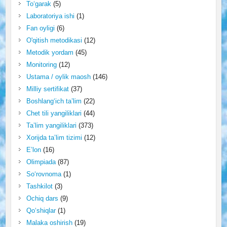
To‘garak
(5)
Laboratoriya ishi
(1)
Fan oyligi
(6)
O'qitish metodikasi
(12)
Metodik yordam
(45)
Monitoring
(12)
Ustama / oylik maosh
(146)
Milliy sertifikat
(37)
Boshlang‘ich ta’lim
(22)
Chet tili yangiliklari
(44)
Ta’lim yangiliklari
(373)
Xorijda ta’lim tizimi
(12)
E’lon
(16)
Olimpiada
(87)
So‘rovnoma
(1)
Tashkilot
(3)
Ochiq dars
(9)
Qo‘shiqlar
(1)
Malaka oshirish
(19)