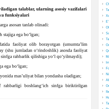
Ch
iladigan talablar, ularning asosiy vazifalari
Ta
va funksiyalari
Xo
E’
arga asosan tanlab olinadi:
Ol
S
 stajiga ega bo‘lgan;
Ta
atida faoliyat olib borayotgan (umumta’lim
Oc
ay (shu jumladan o‘rindoshlik) asosda faoliyat
Qo
sinfga rahbarlik qilishiga yo‘l qo‘yilmaydi);
Ma
Im
a ega bo‘lgan;
Fo
N
ayonida mas’uliyat bilan yondasha oladigan;
Ab
 rahbarligi boshlang‘ich sinfga biriktirilgan
Om
Ib
Hu
T