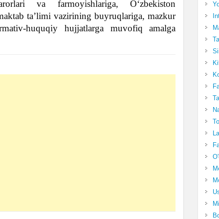
rorlari va farmoyishlariga, O‘zbekiston
Yo
aktab ta’limi vazirining buyruqlariga, mazkur
In
mativ-huquqiy hujjatlarga muvofiq amalga
Ma
Ta
Si
Ki
Ko
Fa
Ta
Na
To
La
Fa
O'
M
Mo
Us
Mi
Bo