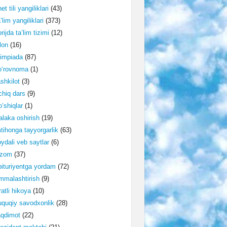
et tili yangiliklari
(43)
’lim yangiliklari
(373)
rijda ta’lim tizimi
(12)
lon
(16)
impiada
(87)
o‘rovnoma
(1)
shkilot
(3)
hiq dars
(9)
‘shiqlar
(1)
laka oshirish
(19)
tihonga tayyorgarlik
(63)
ydali veb saytlar
(6)
izom
(37)
ituriyentga yordam
(72)
malashtirish
(9)
ratli hikoya
(10)
quqiy savodxonlik
(28)
aqdimot
(22)