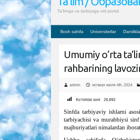
Ta’lim / Образов
Ta’limga va tarbiyaga oid portal
Bosh sahifa
Universitetlar
Darslikla
Umumiy o‘rta ta’li
rahbarining lavoz
admin
четверг июля 4th, 2024
Ko‘rishlar soni
26,892
Sinfda tarbiyaviy ishlarni aso
tarbiyachisi va murabbiysi sinf
majburiyatlari nimalardan ibora
Ushbu sahifada O‘zbekist