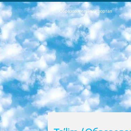
Образовательный портал
РЕСПУБЛИКА УЗБЕКИСТАН МИНИСТРЕРСТВО ДОШКОЛЬНОГО И ШКОЛЬНОГО ОБРАЗОВАНИЯ КОМАНДА в общеобразовательных учреждениях в 2023-2024 учебном году организация и проведение итоговой государственной аттестации обучающихся о Министра дошкольного и школьного образования Республики Узбекистан от 4 марта 2008 года (постановлением Минюста от 20 марта 2008 года № 1778 государственной регистрации) «Итоговое состояние учащихся общего среднего образования на основании положения об утверждении положения об аттестации общего среднего образования выпускной экзамен студентов в образовательных учреждениях в 2023-2024 учебном году В целях организации и прохождения аттестации приказываю: 1. Следующее: перечень предметов, по которым будет проводиться итоговая государственная аттестация и экзамен формы перевода согласно приложению 1; сертификаты международного образца, оценивающие уровень владения иностранными языками перечень согласно приложению 2; 2. Педагогический при специализированных образовательных учреждениях. научно-практический центр квалификации и международной оценки (Д.Давидова) 2024 г. До 25 марта: задания по предметам, по которым будет проводиться итоговая аттестация разработка и утверждение технических условий; итоговая аттестация на основании разработанного предметного задания разработка вопросов по предметам (устно и письменно), экзамен передача; общеобразовательные средние школы и специальные учебные заведения учащиеся выпускных классов школ и интернатов в агентской системе подготовка базы данных экзаменационных материалов и критериев оценки; перевод базы экзаменационных материалов на все языки обучения подать в Республиканский образовательный центр для изготовления; варианты экзаменов на основе разработанных контрольных материалов пусть будут поставлены задачи формирования. 3. Республиканский образовательный центр (Ш.Худайкулов) до 5 апреля 2024 года. до: база данных предоставленных экзаменационных материалов на все языки обучения перевод и экспертиза; для слепых, слабовидящих, глухих, слабослышащих и умственно отсталых детей учащиеся выпускных классов специализированных школ и школ-интернатов база данных экзаменационных материалов на всех преподаваемых языках подготовка критериев оценки; специализированные школы для умственно отсталых детей и технологии для учащихся выпускных классов школ-интернатов разработка соответствующих рекомендаций и критериев проведения ЕГЭ по естествознанию давать задания. 4. Педагогический при специализированных образовательных учреждениях. Научно-практический центр навыков и международной оценки (Д.Давидова), Республи