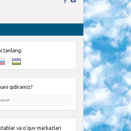
ni tanlang:
ani qidiramiz?
rch
tablar va o‘quv markazlari