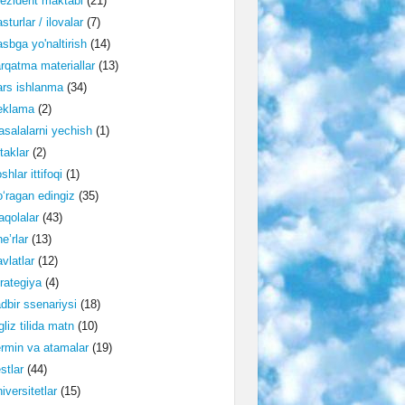
ezident maktabi
(21)
sturlar / ilovalar
(7)
sbga yo'naltirish
(14)
rqatma materiallar
(13)
rs ishlanma
(34)
eklama
(2)
salalarni yechish
(1)
taklar
(2)
shlar ittifoqi
(1)
‘ragan edingiz
(35)
qolalar
(43)
e’rlar
(13)
vlatlar
(12)
rategiya
(4)
dbir ssenariysi
(18)
gliz tilida matn
(10)
rmin va atamalar
(19)
stlar
(44)
iversitetlar
(15)