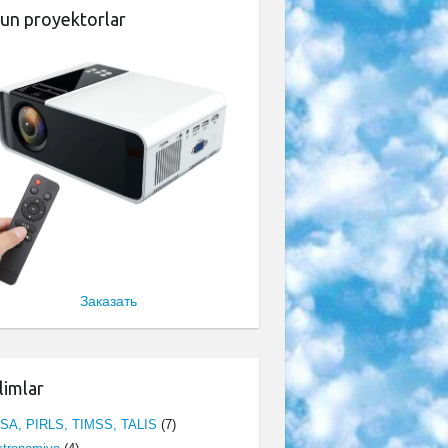
un proyektorlar
Заказать
limlar
ISA, PIRLS, TIMSS, TALIS
(7)