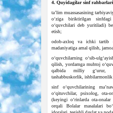
4. Quyidagilar sinf rahbarlari
ta’lim muassasasining tarbiyaviy
o‘ziga biriktirilgan sinfdag
o‘quvchilari deb yuritiladi) be
etish;
odob-axloq va ichki tartib
madaniyatiga amal qilish, jamo
o‘quvchilarning o‘sib-ulg‘ayi
qilish, yordamga muhtoj o‘quv
qalbida milliy g‘urur, va
tashabbuskorlik, ishbilarmonlik 
sinf o‘quvchilarining ma’nav
o‘qituvchilar, psixolog, ota-
(keyingi o‘rinlarda ota-onalar 
orqali Bolalar masalalari bo‘
idoralari, tegishli davlat va nod