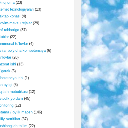
‘riqnoma
(23)
ternet texnologiyalari
(13)
ktab xonasi
(4)
qvim-mavzu rejalar
(29)
nf rahbariga
(37)
toblar
(22)
mmunal to‘lovlar
(4)
nlar bo‘yicha kompetensiya
(6)
nlovlar
(28)
zorat ishi
(13)
‘garak
(5)
boratoriya ishi
(1)
n oyligi
(6)
qitish metodikasi
(12)
etodik yordam
(45)
nitoring
(12)
tama / oylik maosh
(146)
lliy sertifikat
(37)
shlang‘ich ta’lim
(22)