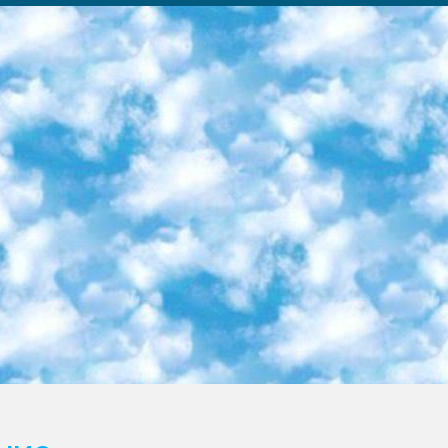
ка образовательный центр (Худайкулов Ш.) итоговый государственный аттестационный экзамен ориентирован на творческое и логическое мышление при подготовке базы материалов учитывать введение заданий. 5. Следует отметить, что: сертификат государственного образца о знании общеобразовательного предмета и как минимум национальный уровень B1 по предметам на иностранных языках, указанным в Приложении 2. или международно признанный сертификат эквивалентного уровня студенты, изучающие определенный предмет, освобождаются от экзамена; по соответствующим предметам запланирована итоговая государственная аттестация за день до дня, путем жеребьевки Рабочей группой (в письменной форме по предметам, проводимым в форме) из числа сформированных вариантов выбрано 2 варианта; 2 выбранных варианта экзамена анонсированы на официальном сайте министерства и все выпускники по всей стране на основе этих вариантов проводит итоговую государственную аттестацию. 6. Государственное образование учащихся средних общеобразовательных учреждений. знания в соответствии с квалификационными требованиями, которые необходимо приобрести на основании стандартов итоговый (выпускной) контроль для 9 и 11 классов в целях тестирования Экзамены (далее – экзамены) состоят из предметов, перечисленных в приложении 1. будет сделано. 7. Экзамены пройдут с 26 мая по 15 июня 2024 г. (кроме науки физического воспитания). 8. Физическая для учащихся 9 классов общесредних образовательных учреждений. Экзамены по предмету «Образование, квалификация медицина» 1-6 мая 2024 года. сотрудники перевести под присмотр (с отклонениями в физическом или умственном развитии) специализированная школа для детей, школы-интернаты и со сколиозом школы-интернаты санаторного типа для больных детей исключены). 9. Он был слепым, слабовидящим и имел нарушения опорно-двигательного аппарата. экзамены в специализированных школах и интернатах для детей должны проводиться исходя из требований, предъявляемых к общеобразовательным учреждениям (физкультура кроме науки). 10. Специализированная школа для глухих и слабослышащих детей. и экзамены в интернатах и быть реализован в виде письменного теста по математике. 11. Специальность для умственно отсталых детей. Для 9 класса Родной язык и литературное письмо Государственный язык (язык обучения – узбекский). для неклассов) написано Математическое письмо Письменная/устная история Узбекистана Физическое воспитание практично Итоговый контроль Для 11 класса Написание родного языка и литературы (эссе) Математическое письмо Узбекский язык (обучение на узбекском языке) не посещающее общее среднее образование для учреждений)/Образовательное учреждение выбор письменный и устный Иностранный язык письменный/устный Письменная/устная история Узбекистана *По выбору студента:  Химия  Физика  Основы государственного права  География 10 бесплатных образовательных ресурсов - Мы составили подборку онлайн-проектов с интерактивными упражнениями, видеолекциями и статьями. Они помогут вам обрести новые и освежить старые знания бесплатно. 1. «ИНТУИТ» Старейшая образовательная площадка Рунета. Здесь вы найдёте сотни текстовых и видеокурсов на десятки различных тем — от программирования до психологии. Многие курсы подготовлены российскими университетами и крупными международными компаниями вроде Intel и Microsoft. Самостоятельное обучение бесплатное, но желающие могут оплатить услуги персональных наставников. 2. «Смартия» знакомит с актуальными профессиями и подсказывает, как им обучаться. Выбрав заинтересовавшую вас специальность — SMM-специалист, фотограф, веб-дизайнер или другую, — увидите список необходимых для неё умений. Чтобы вы могли освоить их самостоятельно, для каждого умения площадка отображает подборку ссылок на учебные материалы. Хотя «Смартия» ориентируется на русскоязычную аудиторию, часть контента всё же доступна только на английском. 3. «Лекторий Физтеха» Проект Московского физико-технического института (Физтеха). С его помощью вы можете смотреть онлайн серии лекций, записанные на видео в этом вузе. В числе доступных предметов — физика, биология, химия, информационные технологии и другие. К некоторым лекциям администрация ресурса прилагает готовые конспекты, которые можно скачивать в PDF-формате. 4. ITMOcourses Онлайн-площадка Санкт-Петербургского национального исследовательского университета информационных технологий, механики и оптики (ИТМО). Ресурс предоставляет свободный доступ к курсам, разработанным в этом вузе. Каталог материалов разбит на четыре категории: «Оптические системы и технологии», «Приборостроение и робототехника», «Информационные технологии» и «Биотехнологии». Курсы состоят из видеолекций, интерактивных демонстраций и заданий. 5. «КиберЛенинка» Электронная научная библиот