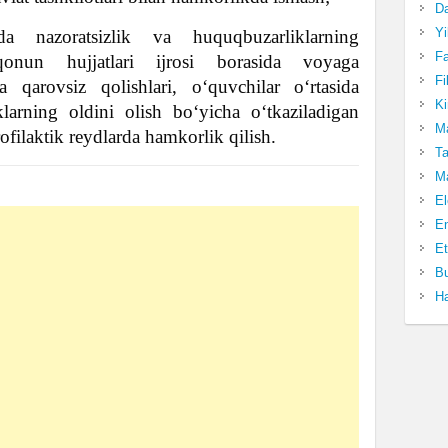
Da
Yi
da nazoratsizlik va huquqbuzarliklarning
Fa
i qonun hujjatlari ijrosi borasida voyaga
Fi
 qarovsiz qolishlari, o‘quvchilar o‘rtasida
Ki
klarning oldini olish bo‘yicha o‘tkaziladigan
Ma
filaktik reydlarda hamkorlik qilish.
Ta
Ma
El
En
Et
Bu
Ha