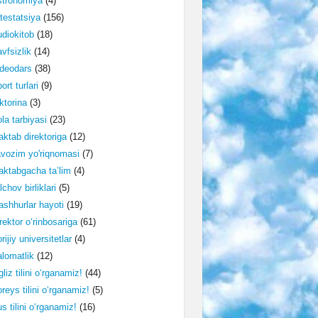
stronomiya
(4)
testatsiya
(156)
diokitob
(18)
vfsizlik
(14)
deodars
(38)
ort turlari
(9)
ktorina
(3)
la tarbiyasi
(23)
ktab direktoriga
(12)
vozim yo'riqnomasi
(7)
ktabgacha ta’lim
(4)
lchov birliklari
(5)
shhurlar hayoti
(19)
rektor o‘rinbosariga
(61)
rijiy universitetlar
(4)
lomatlik
(12)
gliz tilini o‘rganamiz!
(44)
reys tilini o‘rganamiz!
(5)
s tilini o‘rganamiz!
(16)