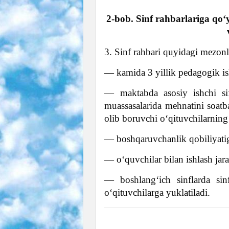
2-bob. Sinf rahbarlariga qo‘y
3. Sinf rahbari quyidagi mezonl
— kamida 3 yillik pedagogik ish
— maktabda asosiy ishchi sif
muassasalarida mehnatini soatb
olib boruvchi o‘qituvchilarning 
— boshqaruvchanlik qobiliyatig
— o‘quvchilar bilan ishlash jar
— boshlang‘ich sinflarda sinf
o‘qituvchilarga yuklatiladi.