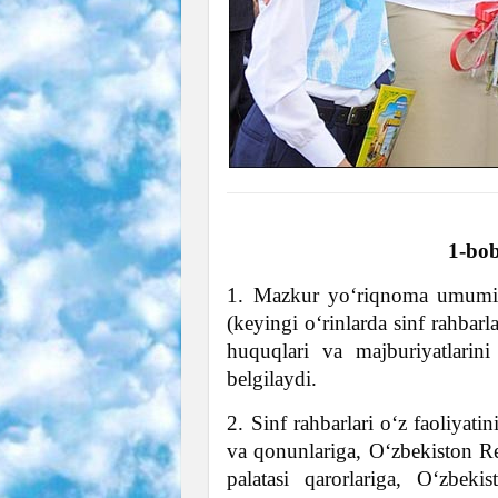
1-bo
1. Mazkur yo‘riqnoma umumiy o
(keyingi o‘rinlarda sinf rahbarla
huquqlari va majburiyatlarini 
belgilaydi.
2. Sinf rahbarlari o‘z faoliyat
va qonunlariga, O‘zbekiston Re
palatasi qarorlariga, O‘zbekis