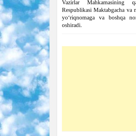
Vazirlar Mahkamasining qa
Respublikasi Maktabgacha va m
yo‘riqnomaga va boshqa nor
oshiradi.