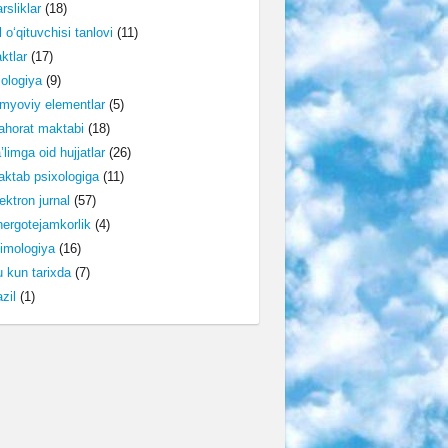
rsliklar
(18)
l o‘qituvchisi tanlovi
(11)
ktlar
(17)
lologiya
(9)
myoviy elementlar
(5)
horat maktabi
(18)
’limga oid hujjatlar
(26)
ktab psixologiga
(11)
ektron jurnal
(57)
ergotejamkorlik
(4)
imologiya
(16)
 kun tarixda
(7)
zil
(1)