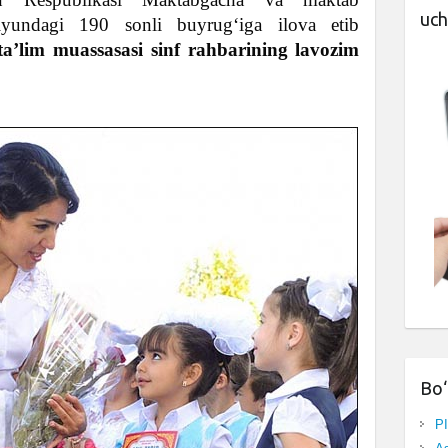
uch
iyundagi 190 sonli buyrug‘iga ilova etib
a’lim muassasasi sinf rahbarining lavozim
Bo‘
P