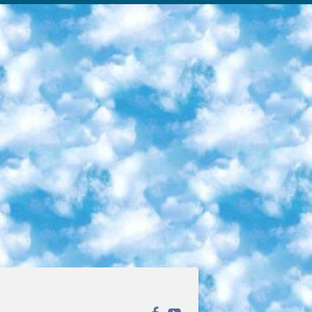
ека открытого доступа. Каталог площадки регулярно обрастает текстами статей из различных научных изданий. Сгруппированные по журналам и рубрикам публикации можно читать онлайн или скачивать целиком в PDF-формате. Проект нацелен на популяризацию науки за счёт открытого доступа к качественной информации. 6. «ПостНаука» На этом ресурсе публикуют подборки видеолекций, составленные экспертами из разных отраслей и объединённые общими темами. Среди них, к примеру, есть серии «Биоинформатика и геномика», «Культура средневековой Скандинавии» и Cinema Studies о теории кино. Каждая подборка лекций — логически связанная история, рассказанная экспертом от первого лица. Кроме того, на сайте появляются научно-образовательные статьи и тесты на разные темы. 7. «Newочём» Команда проекта «Newочём» отбирает самые интересные тексты из англоязычных СМИ и переводит те из них, за которые голосуют участники сообщества «ВКонтакте». По большей части это научно-популярные статьи. Редакторы придумывают лишь заголовки, в остальном содержание переводов соответствует оригиналам. Полные тексты можно читать прямо в социальной сети. 8. InternetUrok Онлайн-база материалов по основным дисциплинам школьной программы. Информация на сайте структурирована по классам, предметам и темам (урокам). Каждый урок состоит из видеолекций и конспектов. Есть также интерактивные тренажёры и тесты для закрепления пройденного материала. Даже если вы давно окончили школу, возможность повторить программу старших классов всегда может пригодиться. 9. Edutainme Ещё один ресурс об образовании. В отличие от Newtonew, как мне кажется, Edutainme больше ориентируется на представителей индустрии: педагогов, предпринимателей, разработчиков образовательных проектов. Но и любой, кто просто стремится к саморазвитию, найдёт на сайте много полезного и интересного для себя. Например, информацию о новых курсах и образовательных сервисах. 10. Newtonew Онлайн-медиа об образовании и обучении в широком смысле. Авторы Newtonew пишут об инструментах, заведениях, тактиках и стратегиях, которые помогают учить других и получать новые знания самостоятельно. На этой площадке вы найдёте новости, обзоры, аналитические мат