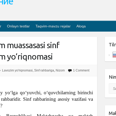
ание
r
Onlayn testlar
Taqvim-mavzu rejalar
Aloqa
m muassasasi sinf
Til
im yo‘riqnomasi
Lavozim yo'riqnomasi
,
Sinf rahbariga
,
Nizom
1 Comment
Nim
Sea
siy yo‘lga qo‘yuvchi, o‘quvchilarning birinchi
 rahbaridir. Sinf rahbarining asosiy vazifasi va
t?
Mak
on Respublikasi Maktabgacha va maktab