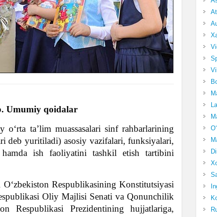
A
At
Au
Xa
Vi
Sp
Vi
Bo
Ma
La
b. Umumiy qoidalar
Ma
‘rta ta’lim muassasalari sinf rahbarlarining
O‘
ri deb yuritiladi) asosiy vazifalari, funksiyalari,
Ma
Di
hamda ish faoliyatini tashkil etish tartibini
Xo
Sa
ini O‘zbekiston Respublikasining Konstitutsiyasi
In
spublikasi Oliy Majlisi Senati va Qonunchilik
Ko
ton Respublikasi Prezidentining hujjatlariga,
Ru