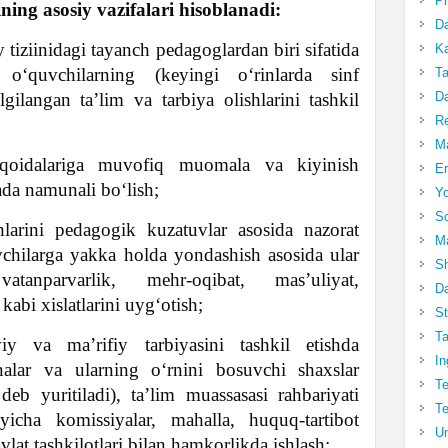
Pr
ning asosiy vazifalari hisoblanadi:
Da
 tiziinidagi tayanch pedagoglardan biri sifatida
Ka
i o‘quvchilarning (keyingi o‘rinlarda sinf
Ta
Da
lgilangan ta’lim va tarbiya olishlarini tashkil
R
Ma
 qoidalariga muvofiq muomala va kiyinish
Er
ada namunali bo‘lish;
Yo
So
shlarini pedagogik kuzatuvlar asosida nazorat
Ma
chilarga yakka holda yondashish asosida ular
Sh
tanparvarlik, mehr-oqibat, mas’uliyat,
Da
kabi xislatlarini uyg‘otish;
St
Ta
iy va ma’rifiy tarbiyasini tashkil etishda
In
onalar va ularning o‘rnini bosuvchi shaxslar
Te
deb yuritiladi), ta’lim muassasasi rahbariyati
Te
yicha komissiyalar, mahalla, huquq-tartibot
Un
avlat tashkilotlari bilan hamkorlikda ishlash;