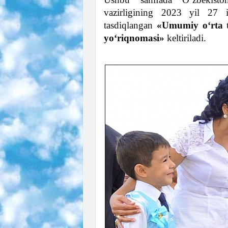
vazirligining 2023 yil 27 
tasdiqlangan
«Umumiy o‘rta t
yo‘riqnomasi»
keltiriladi.