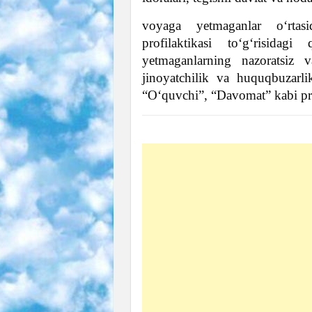
voyaga yetmaganlar o‘rtasi
profilaktikasi to‘g‘risidag
yetmaganlarning nazoratsiz va
jinoyatchilik va huquqbuzarli
“O‘quvchi”, “Davomat” kabi pro