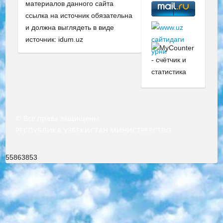
материалов данного сайта
ссылка на источник обязательна
и должна выглядеть в виде
источник: idum.uz
© Все права защищены
РЕСПУБЛИКА УЗБЕКИСТАН МИНИСТРЕРСТВО ДОШКОЛЬНОГО И ШКОЛЬНОГО ОБРАЗОВАНИЯ КОМАНДА в общеобразовательных учреждениях в 2023-2024 учебном году организация и проведение итоговой государственной аттестации обучающихся о Министра дошкольного и школьного образования Республики Узбекистан от 4 марта 2008 года (постановлением Минюста от 20 марта 2008 года № 1778 государственной регистрации) «Итоговое состояние учащихся общего среднего образования на основании положения об утверждении положения об аттестации общего среднего образования выпускной экзамен студентов в образовательных учреждениях в 2023-2024 учебном году В целях организации и прохождения аттестации приказываю: 1. Следующее: перечень предметов, по которым будет проводиться итоговая государственная аттестация и экзамен формы перевода согласно приложению 1; сертификаты международного образца, оценивающие уровень владения иностранными языками перечень согласно приложению 2; 2. Педагогический при специализированных образовательных учреждениях. научно-практический центр квалификации и международной оценки (Д.Давидова) 2024 г. До 25 марта: задания по предметам, по которым будет проводиться итоговая аттестация разработка и утверждение технических условий; итоговая аттестация на основании разработанного предметного задания разработка вопросов по предметам (устно и письменно), экзамен передача; общеобразовательные средние школы и специальные учебные заведения учащиеся выпускных классов школ и интернатов в агентской системе подготовка базы данных экзаменационных материалов и критериев оценки; перевод базы экзаменационных материалов на все языки обучения подать в Республиканский образовательный центр для изготовления; варианты экзаменов на основе разработанных контрольных материалов пусть будут поставлены задачи формирования. 3. Республиканский образовательный центр (Ш.Худайкулов) до 5 апреля 2024 года. до: база данных предоставленных экзаменационных материалов на все языки обучения перевод и экспертиза; для слепых, слабовидящих, глухих, слабослышащих и умственно отсталых детей учащиеся выпускных классов специализированных школ и школ-интернатов база данных экзаменационных материалов на всех преподаваемых языках подготовка критериев оценки; специализированные школы для умственно отсталых детей и технологии для учащихся выпускных классов школ-интернатов разработка соответствующих рекомендаций и критериев проведения ЕГЭ по естествознанию давать задания. 4. Педагогический при специализированных образовательных учреждениях. Научно-практический центр навыков и международной оценки (Д.Давидова), Республика образовательный центр (Худайкулов Ш.) итоговый государственный аттестационный экзамен ориентирован на творческое и логическое мышление при подготовке базы материалов учитывать введение заданий. 5. Следует отметить, что: сертификат государственного образца о знании общеобразовательного предмета и как минимум национальный уровень B1 по предметам на иностранных языках, указанным в Приложении 2. или международно признанный сертификат эквивалентного уровня студенты, изучающие определенный предмет, освобождаются от экзамена; по соответствующим предметам запланирована итоговая государственная аттестация за день до дня, путем жеребьевки Рабочей группой (в письменной форме по предметам, проводимым в форме) из числа сформированных вариантов выбрано 2 варианта; 2 выбранных варианта экзамена анонсированы на официальном сайте министерства и все выпускники по всей стране на основе этих вариантов проводит итоговую государственную аттестацию. 6. Государственное образование учащихся средних общеобразовательных учреждений. знания в соответствии с квалификационными требованиями, которые необходимо приобрести на основании стандартов итоговый (выпускной) контроль для 9 и 11 классов в целях тестирования Экзамены (далее – экзамены) состоят из предметов, перечисленных в приложении 1. будет сделано. 7. Экзамены пройдут с 26 мая по 15 июня 2024 г. (кроме науки физического воспитания). 8. Физическая для учащихся 9 классов общесредних образовательных учреждений. Экзамены по предмету «Образование, квалификация медицина» 1-6 мая 2024 года. сотрудники перевести под присмотр (с отклонениями в физическом или умственном развитии) специализированная школа для детей, школы-интернаты и со сколиозом школы-интернаты санаторного типа для больных детей исключены). 9. Он был слепым, слабовидящим и имел нарушения опорно-двигательного аппарата. экзамены в специализированных школах и интернатах для детей должны проводиться исходя из требований, предъявляемых к общеобразовательным учреждениям (физкультура кроме науки). 10. Специализированная школа для глухих и слабослышащих детей. и экзамены в интернатах и быть реализован в виде письменного теста по математике. 11. Специальность для умственно отсталых детей. Для 9 класса Родной язык и литературное письмо Государственный язык (язык обучения – узбекский). для неклассов) написано Математическое письмо Письменная/устная история Узбекистана Физическое воспитание практично Итоговый контроль Для 11 класса Написание родного языка и литературы (эссе) Математическое письмо Узбекский язык (обучение на узбекском языке) не посещающее общее среднее образование для учреждений)/Образовательное учреждение выбор письменный и устный Иностранный язык письменный/устный Письменная/устная история Узбекистана *По выбору студента:  Химия  Физика  Основы государственного права  География 10 бесплатных образовательных ресурсов - Мы составили подборку онлайн-проектов с интерактивными упражнениями, видеолекциями и статьями. Они помогут вам обрести новые и освежить старые знания бесплатно. 1. «ИНТУИТ» Старейшая образовательная площадка Рунета. Здесь вы найдёте сотни текстовых и видеокурсов на десятки различных тем — от программирования до психологии. Многие курсы подготовлены российскими университетами и крупными международными компаниями вроде Intel и Microsoft. Самостоятельное обучение бесплатное, но желающие могут оплатить услуги персональных наставников. 2. «Смартия» знакомит с актуальными профессиями и подсказывает, как им обучаться. Выбрав заинтересовавшую вас специальность — SMM-специалист, фотограф, веб-дизайнер или другую, — увидите список необходимых для неё умений. Чтобы вы могли освоить их самостоятельно, для каждого умения площадка отображает подборку ссылок на учебные материалы. Хотя «Смартия» ориентируется на русскоязычную аудиторию, часть контента всё же доступна только на английском. 3. «Лекторий Физтеха» Проект Московского физико-технического института (Физтеха). С его помощью вы можете смотреть онлайн серии лекций, записанные на видео в этом вузе. В числе доступных предметов — физика, биология, химия, информационные технологии и другие. К некоторым лекциям администрация ресурса прилагает готовые конспекты, которые можно скачивать в PDF-формате. 4. ITMOcourses Онлайн-площадка Санкт-Петербургского национального исследовательского университета информационных технологий, механики и оптики (ИТМО). Ресурс предоставляет свободный доступ к курсам, разработанным в этом вузе. Каталог материалов разбит на четыре категории: «Оптические системы и технологии», «Приборостроение и робототехника», «Информационные технологии» и «Биотехнологии». Курсы состоят из видеолекций, интерактивных демонстраций и заданий. 5. «КиберЛенинка» Электронная научная библиотека открытого доступа. Каталог площадки регулярно обрастает текстами статей из различных научных изданий. Сгруппированные по журналам и рубрикам публикации можно читать онлайн или скачивать целиком в PDF-формате. Проект нацелен на популяризацию науки за счёт открытого доступа к качественной информации. 6. «ПостНаука» На этом ресурсе публикуют подборки видеолекций, составленные экспертами из разных отраслей и объединённые общими темами. Среди них, к примеру, есть серии «Биоинформатика и геномика», «Культура средневековой Скандинавии» и Cinema Studies о теории кино. Каждая подборка лекций — логически связанная история, рассказанная экспертом от первого лица. Кроме того, на сайте появляются научно-образовательные статьи и тесты на разные темы. 7. «Newочём» Команда проекта «Newочём» отбирает самые интересные тексты из англоязычных СМИ и переводит те из них, за которые голосуют участники сообщества «ВКонтакте». По большей части это научно-популярные статьи. Редакторы придумывают лишь заголовки, в остальном содержание переводов соответствует оригиналам. Полные тексты можно читать прямо в социальной сети. 8. InternetUrok Онлайн-база материалов по основным дисциплинам школьной программы. Информация на сайте структурирована по классам, предметам и темам (урокам). Каждый урок состоит из видеолекций и конспектов. Есть также интерактивные тренажёры и тесты для закрепления пройденного материала. Даже если вы давно окончили школу, возможность повторить программу старших классов всегда может пригодиться. 9. Edutainme Ещё один ресурс об образовании. В отличие от Newtonew, как мне кажется, Edutainme больше ориентируется на представителей индустрии: педагогов, предпринимателей, разработчиков образовательных проектов. Но и любой, кто просто стремится к саморазвитию, найдёт на сайте много полезного и интересного для себя. Например, информацию о новых курсах и образовательных сервисах. 10. Newtonew Онлайн-медиа об образовании и обучении в широком смысле. Авторы Newtonew пишут об инструментах, заведениях, тактиках и стратегиях, которые помогают учить других и получать новые знания самостоятельно. На этой площадке вы найдёте новости, обзоры, аналитические мате
55863853