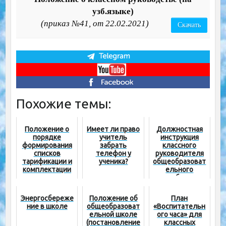
узб.языке)
(приказ №41, от 22.02.2021)
Скачать
Похожие темы:
Положение о
Имеет ли право
Должностная
порядке
учитель
инструкция
формирования
забрать
классного
списков
телефон у
руководителя
тарификации и
ученика?
общеобразоват
комплектации
ельного
классов
учебного
общеобразоват
заведения
ельных
Энергосбереже
Положение об
План
учреждений
ние в школе
общеобразоват
«Воспитательн
ельной школе
ого часа» для
(постановление
классных