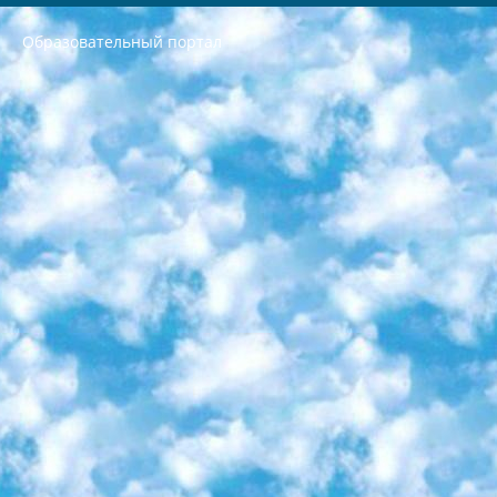
Образовательный портал
РЕСПУБЛИКА УЗБЕКИСТАН МИНИСТРЕРСТВО ДОШКОЛЬНОГО И ШКОЛЬНОГО ОБРАЗОВАНИЯ КОМАНДА в общеобразовательных учреждениях в 2023-2024 учебном году организация и проведение итоговой государственной аттестации обучающихся о Министра дошкольного и школьного образования Республики Узбекистан от 4 марта 2008 года (постановлением Минюста от 20 марта 2008 года № 1778 государственной регистрации) «Итоговое состояние учащихся общего среднего образования на основании положения об утверждении положения об аттестации общего среднего образования выпускной экзамен студентов в образовательных учреждениях в 2023-2024 учебном году В целях организации и прохождения аттестации приказываю: 1. Следующее: перечень предметов, по которым будет проводиться итоговая государственная аттестация и экзамен формы перевода согласно приложению 1; сертификаты международного образца, оценивающие уровень владения иностранными языками перечень согласно приложению 2; 2. Педагогический при специализированных образовательных учреждениях. научно-практический центр квалификации и международной оценки (Д.Давидова) 2024 г. До 25 марта: задания по предметам, по которым будет проводиться итоговая аттестация разработка и утверждение технических условий; итоговая аттестация на основании разработанного предметного задания разработка вопросов по предметам (устно и письменно), экзамен передача; общеобразовательные средние школы и специальные учебные заведения учащиеся выпускных классов школ и интернатов в агентской системе подготовка базы данных экзаменационных материалов и критериев оценки; перевод базы экзаменационных материалов на все языки обучения подать в Республиканский образовательный центр для изготовления; варианты экзаменов на основе разработанных контрольных материалов пусть будут поставлены задачи формирования. 3. Республиканский образовательный центр (Ш.Худайкулов) до 5 апреля 2024 года. до: база данных предоставленных экзаменационных материалов на все языки обучения перевод и экспертиза; для слепых, слабовидящих, глухих, слабослышащих и умственно отсталых детей учащиеся выпускных классов специализированных школ и школ-интернатов база данных экзаменационных материалов на всех преподаваемых языках подготовка критериев оценки; специализированные школы для умственно отсталых детей и технологии для учащихся выпускных классов школ-интернатов разработка соответствующих рекомендаций и критериев проведения ЕГЭ по естествознанию давать задания. 4. Педагогический при специализированных образовательных учреждениях. Научно-практический центр навыков и международной оценки (Д.Давидова), Республика образовательный центр (Худайкулов Ш.) итоговый государственный аттестационный экзамен ориентирован на творческое и логическое мышление при подготовке базы материалов учитывать введение заданий. 5. Следует отметить, что: сертификат государственного образца о знании общеобразовательного предмета и как минимум национальный уровень B1 по предметам на иностранных языках, указанным в Приложении 2. или международно признанный сертификат эквивалентного уровня студенты, изучающие определенный предмет, освобождаются от экзамена; по соответствующим предметам запланирована итоговая государственная аттестация за день до дня, путем жеребьевки Рабочей группой (в письменной форме по предметам, проводимым в форме) из числа сформированных вариантов выбрано 2 варианта; 2 выбранных варианта экзамена анонсированы на официальном сайте министерства и все выпускники по всей стране на основе этих вариантов проводит итоговую государственную аттестацию. 6. Государственное образование учащихся средних общеобразовательных учреждений. знания в соответствии с квалификационными требованиями, которые необходимо приобрести на основании стандартов итоговый (выпускной) контроль для 9 и 11 классов в целях тестирования Экзамены (далее – экзамены) состоят из предметов, перечисленных в приложении 1. будет сделано. 7. Экзамены пройдут с 26 мая по 15 июня 2024 г. (кроме науки физического воспитания). 8. Физическая для учащихся 9 классов общесредних образовательных учреждений. Экзамены по предмету «Образование, квалификация медицина» 1-6 мая 2024 года. сотрудники перевести под присмотр (с отклонениями в физическом или умственном развитии) специализированная школа для детей, школы-интернаты и со сколиозом школы-интернаты санаторного типа для больных детей исключены). 9. Он был слепым, слабовидящим и имел нарушения опорно-двигательного аппарата. экзамены в специализированных школах и интернатах для детей должны проводиться исходя из требований, предъявляемых к общеобразовательным учреждениям (физкультура кроме науки). 10. Специализированная школа для глухих и слабослышащих детей. и экзамены в интернатах и быть реализован в виде письменного теста по математике. 11. Специальность для умственно отсталых детей. Для 9 класса Родной язык и литературное письмо Государственный язык (язык обучения – узбекский). для неклассов) написано Математическое письмо Письменная/устная история Узбекистана Физическое воспитание практично Итоговый контроль Для 11 класса Написание родного языка и литературы (эссе) Математическое письмо Узбекский язык (обучение на узбекском языке) не посещающее общее среднее образование для учреждений)/Образовательное учреждение выбор письменный и устный Иностранный язык письменный/устный Письменная/устная история Узбекистана *По выбору студента:  Химия  Физика  Основы государственного права  География 10 бесплатных образовательных ресурсов - Мы составили подборку онлайн-проектов с интерактивными упражнениями, видеолекциями и статьями. Они помогут вам обрести новые и освежить старые знания бесплатно. 1. «ИНТУИТ» Старейшая образовательная площадка Рунета. Здесь вы найдёте сотни текстовых и видеокурсов на десятки различных тем — от программирования до психологии. Многие курсы подготовлены российскими университетами и крупными международными компаниями вроде Intel и Microsoft. Самостоятельное обучение бесплатное, но желающие могут оплатить услуги персональных наставников. 2. «Смартия» знакомит с актуальными профессиями и подсказывает, как им обучаться. Выбрав заинтересовавшую вас специальность — SMM-специалист, фотограф, веб-дизайнер или другую, — увидите список необходимых для неё умений. Чтобы вы могли освоить их самостоятельно, для каждого умения площадка отображает подборку ссылок на учебные материалы. Хотя «Смартия» ориентируется на русскоязычную аудиторию, часть контента всё же доступна только на английском. 3. «Лекторий Физтеха» Проект Московского физико-технического института (Физтеха). С его помощью вы можете смотреть онлайн серии лекций, записанные на видео в этом вузе. В числе доступных предметов — физика, биология, химия, информационные технологии и другие. К некоторым лекциям администрация ресурса прилагает готовые конспекты, которые можно скачивать в PDF-формате. 4. ITMOcourses Онлайн-площадка Санкт-Петербургского национального исследовательского университета информационных технологий, механики и оптики (ИТМО). Ресурс предоставляет свободный доступ к курсам, разработанным в этом вузе. Каталог материалов разбит на четыре категории: «Оптические системы и технологии», «Приборостроение и робототехника», «Информационные технологии» и «Биотехнологии». Курсы состоят из видеолекций, интерактивных демонстраций и заданий. 5. «КиберЛенинка» Электронная научная библиотека открытого доступа. Каталог площадки регулярно обрастает текстами статей из различных научных изданий. Сгруппированные по журналам и рубрикам публикации можно читать онлайн или скачивать целиком в PDF-формате. Проект нацелен на популяризацию науки за счёт открытого доступа к качественной информации. 6. «ПостНаука» На этом ресурсе публикуют подборки видеолекций, составленные экспертами из разных отраслей и объединённые общими темами. Среди них, к примеру, есть серии «Биоинформатика и геномика», «Культура средневековой Скандинавии» и Cinema Studies о теории кино. Каждая подборка лекций — логически связанная история, рассказанная экспертом от первого лица. Кроме того, на сайте появляются научно-образовательные статьи и тесты на разные темы. 7. «Newочём» Команда проекта «Newочём» отбирает самые интересные тексты из англоязычных СМИ и переводит те из них, за которые голосуют участники сообщества «ВКонтакте». По большей части это научно-популярные статьи. Редакторы придумывают лишь заголовки, в остальном содержание переводов соответствует оригиналам. Полные тексты можно читать прямо в социальной сети. 8. InternetUrok Онлайн-база материалов по основным дисциплинам школьной программы. Информация на сайте структурирована по классам, предметам и темам (урокам). Каждый урок состоит из видеолекций и конспектов. Есть также интерактивные тренажёры и тесты для закрепления пройденного материала. Даже если вы давно окончили школу, возможность повторить программу старших классов всегда может пригодиться. 9. Edutainme Ещё один ресурс об образовании. В отличие от Newtonew, как мне кажется, Edutainme больше ориентируется на представителей индустрии: педагогов, предпринимателей, разработчиков образовательных проектов. Но и любой, кто просто стремится к саморазвитию, найдёт на сайте много полезного и интересного для себя. Например, информацию о новых курсах и образовательных сервисах. 10. Newtonew Онлайн-медиа об образовании и обучении в широком смысле. Авторы Newtonew пишут об инструментах, заведениях, тактиках и стратегиях, которые помогают учить других и получать новые знания самостоятельно. На этой площадке вы найдёте новости, обзоры, аналитические мат