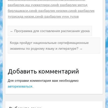
рахбарлик иш хужжатлари
,
синф рахбарлик метод
бирлашмаси
,
синф рахбарлик низоми
,
синф рахбарлик
тугрисида низом
,
синф рахбарлик учун тулов
←
Программа для составления расписания урока
Когда пройдут национальные сертификационные
экзамены по родному языку и литературе?
→
Добавить комментарий
Для отправки комментария вам необходимо
авторизоваться
.