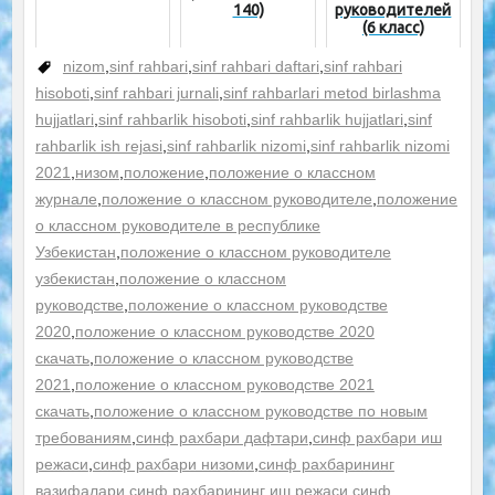
140)
руководителей
(6 класс)
nizom
,
sinf rahbari
,
sinf rahbari daftari
,
sinf rahbari
hisoboti
,
sinf rahbari jurnali
,
sinf rahbarlari metod birlashma
hujjatlari
,
sinf rahbarlik hisoboti
,
sinf rahbarlik hujjatlari
,
sinf
rahbarlik ish rejasi
,
sinf rahbarlik nizomi
,
sinf rahbarlik nizomi
2021
,
низом
,
положение
,
положение о классном
журнале
,
положение о классном руководителе
,
положение
о классном руководителе в республике
Узбекистан
,
положение о классном руководителе
узбекистан
,
положение о классном
руководстве
,
положение о классном руководстве
2020
,
положение о классном руководстве 2020
скачать
,
положение о классном руководстве
2021
,
положение о классном руководстве 2021
скачать
,
положение о классном руководстве по новым
требованиям
,
синф рахбари дафтари
,
синф рахбари иш
режаси
,
синф рахбари низоми
,
синф рахбарининг
вазифалари
,
синф рахбарининг иш режаси
,
синф