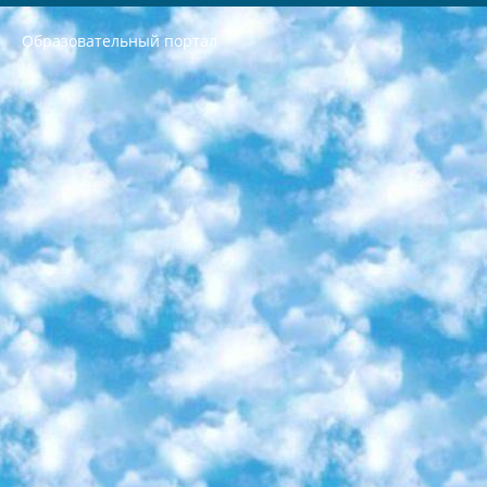
Образовательный портал
РЕСПУБЛИКА УЗБЕКИСТАН МИНИСТРЕРСТВО ДОШКОЛЬНОГО И ШКОЛЬНОГО ОБРАЗОВАНИЯ КОМАНДА в общеобразовательных учреждениях в 2023-2024 учебном году организация и проведение итоговой государственной аттестации обучающихся о Министра дошкольного и школьного образования Республики Узбекистан от 4 марта 2008 года (постановлением Минюста от 20 марта 2008 года № 1778 государственной регистрации) «Итоговое состояние учащихся общего среднего образования на основании положения об утверждении положения об аттестации общего среднего образования выпускной экзамен студентов в образовательных учреждениях в 2023-2024 учебном году В целях организации и прохождения аттестации приказываю: 1. Следующее: перечень предметов, по которым будет проводиться итоговая государственная аттестация и экзамен формы перевода согласно приложению 1; сертификаты международного образца, оценивающие уровень владения иностранными языками перечень согласно приложению 2; 2. Педагогический при специализированных образовательных учреждениях. научно-практический центр квалификации и международной оценки (Д.Давидова) 2024 г. До 25 марта: задания по предметам, по которым будет проводиться итоговая аттестация разработка и утверждение технических условий; итоговая аттестация на основании разработанного предметного задания разработка вопросов по предметам (устно и письменно), экзамен передача; общеобразовательные средние школы и специальные учебные заведения учащиеся выпускных классов школ и интернатов в агентской системе подготовка базы данных экзаменационных материалов и критериев оценки; перевод базы экзаменационных материалов на все языки обучения подать в Республиканский образовательный центр для изготовления; варианты экзаменов на основе разработанных контрольных материалов пусть будут поставлены задачи формирования. 3. Республиканский образовательный центр (Ш.Худайкулов) до 5 апреля 2024 года. до: база данных предоставленных экзаменационных материалов на все языки обучения перевод и экспертиза; для слепых, слабовидящих, глухих, слабослышащих и умственно отсталых детей учащиеся выпускных классов специализированных школ и школ-интернатов база данных экзаменационных материалов на всех преподаваемых языках подготовка критериев оценки; специализированные школы для умственно отсталых детей и технологии для учащихся выпускных классов школ-интернатов разработка соответствующих рекомендаций и критериев проведения ЕГЭ по естествознанию давать задания. 4. Педагогический при специализированных образовательных учреждениях. Научно-практический центр навыков и международной оценки (Д.Давидова), Республика образовательный центр (Худайкулов Ш.) итоговый государственный аттестационный экзамен ориентирован на творческое и логическое мышление при подготовке базы материалов учитывать введение заданий. 5. Следует отметить, что: сертификат государственного образца о знании общеобразовательного предмета и как минимум национальный уровень B1 по предметам на иностранных языках, указанным в Приложении 2. или международно признанный сертификат эквивалентного уровня студенты, изучающие определенный предмет, освобождаются от экзамена; по соответствующим предметам запланирована итоговая государственная аттестация за день до дня, путем жеребьевки Рабочей группой (в письменной форме по предметам, проводимым в форме) из числа сформированных вариантов выбрано 2 варианта; 2 выбранных варианта экзамена анонсированы на официальном сайте министерства и все выпускники по всей стране на основе этих вариантов проводит итоговую государственную аттестацию. 6. Государственное образование учащихся средних общеобразовательных учреждений. знания в соответствии с квалификационными требованиями, которые необходимо приобрести на основании стандартов итоговый (выпускной) контроль для 9 и 11 классов в целях тестирования Экзамены (далее – экзамены) состоят из предметов, перечисленных в приложении 1. будет сделано. 7. Экзамены пройдут с 26 мая по 15 июня 2024 г. (кроме науки физического воспитания). 8. Физическая для учащихся 9 классов общесредних образовательных учреждений. Экзамены по предмету «Образование, квалификация медицина» 1-6 мая 2024 года. сотрудники перевести под присмотр (с отклонениями в физическом или умственном развитии) специализированная школа для детей, школы-интернаты и со сколиозом школы-интернаты санаторного типа для больных детей исключены). 9. Он был слепым, слабовидящим и имел нарушения опорно-двигательного аппарата. экзамены в специализированных школах и интернатах для детей должны проводиться исходя из требований, предъявляемых к общеобразовательным учреждениям (физкультура кроме науки). 10. Специализированная школа для глухих и слабослышащих детей. и экзамены в интернатах и быть реализован в виде письменного теста по математике. 11. Специальность для умственно отсталых детей. Для 9 класса Родной язык и литературное письмо Государственный язык (язык обучения – узбекский). для неклассов) написано Математическое письмо Письменная/устная история Узбекистана Физическое воспитание практично Итоговый контроль Для 11 класса Написание родного языка и литературы (эссе) Математическое письмо Узбекский язык (обучение на узбекском языке) не посещающее общее среднее образование для учреждений)/Образовательное учреждение выбор письменный и устный Иностранный язык письменный/устный Письменная/устная история Узбекистана *По выбору студента:  Химия  Физика  Основы государственного права  География 10 бесплатных образовательных ресурсов - Мы составили подборку онлайн-проектов с интерактивными упражнениями, видеолекциями и статьями. Они помогут вам обрести новые и освежить старые знания бесплатно. 1. «ИНТУИТ» Старейшая образовательная площадка Рунета. Здесь вы найдёте сотни текстовых и видеокурсов на десятки различных тем — от программирования до психологии. Многие курсы подготовлены российскими университетами и крупными международными компаниями вроде Intel и Microsoft. Самостоятельное обучение бесплатное, но желающие могут оплатить услуги персональных наставников. 2. «Смартия» знакомит с актуальными профессиями и подсказывает, как им обучаться. Выбрав заинтересовавшую вас специальность — SMM-специалист, фотограф, веб-дизайнер или другую, — увидите список необходимых для неё умений. Чтобы вы могли освоить их самостоятельно, для каждого умения площадка отображает подборку ссылок на учебные материалы. Хотя «Смартия» ориентируется на русскоязычную аудиторию, часть контента всё же доступна только на английском. 3. «Лекторий Физтеха» Проект Московского физико-технического института (Физтеха). С его помощью вы можете смотреть онлайн серии лекций, записанные на видео в этом вузе. В числе доступных предметов — физика, биология, химия, информационные технологии и другие. К некоторым лекциям администрация ресурса прилагает готовые конспекты, которые можно скачивать в PDF-формате. 4. ITMOcourses Онлайн-площадка Санкт-Петербургского национального исследовательского университета информационных технологий, механики и оптики (ИТМО). Ресурс предоставляет свободный доступ к курсам, разработанным в этом вузе. Каталог материалов разбит на четыре категории: «Оптические системы и технологии», «Приборостроение и робототехника», «Информационные технологии» и «Биотехнологии». Курсы состоят из видеолекций, интерактивных демонстраций и заданий. 5. «КиберЛенинка» Электронная научная библиотека открытого доступа. Каталог площадки регулярно обрастает текстами статей из различных научных изданий. Сгруппированные по журналам и рубрикам публикации можно читать онлайн или скачивать целиком в PDF-формате. Проект нацелен на популяризацию науки за счёт открытого доступа к качественной информации. 6. «ПостНаука» На этом ресурсе публикуют подборки видеолекций, составленные экспертами из разных отраслей и объединённые общими темами. Среди них, к примеру, есть серии «Биоинформатика и геномика», «Культура средневековой Скандинавии» и Cinema Studies о теории кино. Каждая подборка лекций — логически связанная история, рассказанная экспертом от первого лица. Кроме того, на сайте появляются научно-образовательные статьи и тесты на разные темы. 7. «Newочём» Команда проекта «Newочём» отбирает самые интересные тексты из англоязычных СМИ и переводит те из них, за которые голосуют участники сообщества «ВКонтакте». По большей части это научно-популярные статьи. Редакторы придумывают лишь заголовки, в остальном содержание переводов соответствует оригиналам. Полные тексты можно читать прямо в социальной сети. 8. InternetUrok Онлайн-база материалов по основным дисциплинам школьной программы. Информация на сайте структурирована по классам, предметам и темам (урокам). Каждый урок состоит из видеолекций и конспектов. Есть также интерактивные тренажёры и тесты для закрепления пройденного материала. Даже если вы давно окончили школу, возможность повторить программу старших классов всегда может пригодиться. 9. Edutainme Ещё один ресурс об образовании. В отличие от Newtonew, как мне кажется, Edutainme больше ориентируется на представителей индустрии: педагогов, предпринимателей, разработчиков образовательных проектов. Но и любой, кто просто стремится к саморазвитию, найдёт на сайте много полезного и интересного для себя. Например, информацию о новых курсах и образовательных сервисах. 10. Newtonew Онлайн-медиа об образовании и обучении в широком смысле. Авторы Newtonew пишут об инструментах, заведениях, тактиках и стратегиях, которые помогают учить других и получать новые знания самостоятельно. На этой площадке вы найдёте новости, обзоры, аналитические мат