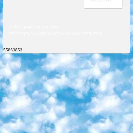
© Все права защищены
РЕСПУБЛИКА УЗБЕКИСТАН МИНИСТРЕРСТВО ДОШКОЛЬНОГО И ШКОЛЬНОГО ОБРАЗОВАНИЯ КОМАНДА в общеобразовательных учреждениях в 2023-2024 учебном году организация и проведение итоговой государственной аттестации обучающихся о Министра дошкольного и школьного образования Республики Узбекистан от 4 марта 2008 года (постановлением Минюста от 20 марта 2008 года № 1778 государственной регистрации) «Итоговое состояние учащихся общего среднего образования на основании положения об утверждении положения об аттестации общего среднего образования выпускной экзамен студентов в образовательных учреждениях в 2023-2024 учебном году В целях организации и прохождения аттестации приказываю: 1. Следующее: перечень предметов, по которым будет проводиться итоговая государственная аттестация и экзамен формы перевода согласно приложению 1; сертификаты международного образца, оценивающие уровень владения иностранными языками перечень согласно приложению 2; 2. Педагогический при специализированных образовательных учреждениях. научно-практический центр квалификации и международной оценки (Д.Давидова) 2024 г. До 25 марта: задания по предметам, по которым будет проводиться итоговая аттестация разработка и утверждение технических условий; итоговая аттестация на основании разработанного предметного задания разработка вопросов по предметам (устно и письменно), экзамен передача; общеобразовательные средние школы и специальные учебные заведения учащиеся выпускных классов школ и интернатов в агентской системе подготовка базы данных экзаменационных материалов и критериев оценки; перевод базы экзаменационных материалов на все языки обучения подать в Республиканский образовательный центр для изготовления; варианты экзаменов на основе разработанных контрольных материалов пусть будут поставлены задачи формирования. 3. Республиканский образовательный центр (Ш.Худайкулов) до 5 апреля 2024 года. до: база данных предоставленных экзаменационных материалов на все языки обучения перевод и экспертиза; для слепых, слабовидящих, глухих, слабослышащих и умственно отсталых детей учащиеся выпускных классов специализированных школ и школ-интернатов база данных экзаменационных материалов на всех преподаваемых языках подготовка критериев оценки; специализированные школы для умственно отсталых детей и технологии для учащихся выпускных классов школ-интернатов разработка соответствующих рекомендаций и критериев проведения ЕГЭ по естествознанию давать задания. 4. Педагогический при специализированных образовательных учреждениях. Научно-практический центр навыков и международной оценки (Д.Давидова), Республика образовательный центр (Худайкулов Ш.) итоговый государственный аттестационный экзамен ориентирован на творческое и логическое мышление при подготовке базы материалов учитывать введение заданий. 5. Следует отметить, что: сертификат государственного образца о знании общеобразовательного предмета и как минимум национальный уровень B1 по предметам на иностранных языках, указанным в Приложении 2. или международно признанный сертификат эквивалентного уровня студенты, изучающие определенный предмет, освобождаются от экзамена; по соответствующим предметам запланирована итоговая государственная аттестация за день до дня, путем жеребьевки Рабочей группой (в письменной форме по предметам, проводимым в форме) из числа сформированных вариантов выбрано 2 варианта; 2 выбранных варианта экзамена анонсированы на официальном сайте министерства и все выпускники по всей стране на основе этих вариантов проводит итоговую государственную аттестацию. 6. Государственное образование учащихся средних общеобразовательных учреждений. знания в соответствии с квалификационными требованиями, которые необходимо приобрести на основании стандартов итоговый (выпускной) контроль для 9 и 11 классов в целях тестирования Экзамены (далее – экзамены) состоят из предметов, перечисленных в приложении 1. будет сделано. 7. Экзамены пройдут с 26 мая по 15 июня 2024 г. (кроме науки физического воспитания). 8. Физическая для учащихся 9 классов общесредних образовательных учреждений. Экзамены по предмету «Образование, квалификация медицина» 1-6 мая 2024 года. сотрудники перевести под присмотр (с отклонениями в физическом или умственном развитии) специализированная школа для детей, школы-интернаты и со сколиозом школы-интернаты санаторного типа для больных детей исключены). 9. Он был слепым, слабовидящим и имел нарушения опорно-двигательного аппарата. экзамены в специализированных школах и интернатах для детей должны проводиться исходя из требований, предъявляемых к общеобразовательным учреждениям (физкультура кроме науки). 10. Специализированная школа для глухих и слабослышащих детей. и экзамены в интернатах и быть реализован в виде письменного теста по математике. 11. Специальность для умственно отсталых детей. Для 9 класса Родной язык и литературное письмо Государственный язык (язык обучения – узбекский). для неклассов) написано Математическое письмо Письменная/устная история Узбекистана Физическое воспитание практично Итоговый контроль Для 11 класса Написание родного языка и литературы (эссе) Математическое письмо Узбекский язык (обучение на узбекском языке) не посещающее общее среднее образование для учреждений)/Образовательное учреждение выбор письменный и устный Иностранный язык письменный/устный Письменная/устная история Узбекистана *По выбору студента:  Химия  Физика  Основы государственного права  География 10 бесплатных образовательных ресурсов - Мы составили подборку онлайн-проектов с интерактивными упражнениями, видеолекциями и статьями. Они помогут вам обрести новые и освежить старые знания бесплатно. 1. «ИНТУИТ» Старейшая образовательная площадка Рунета. Здесь вы найдёте сотни текстовых и видеокурсов на десятки различных тем — от программирования до психологии. Многие курсы подготовлены российскими университетами и крупными международными компаниями вроде Intel и Microsoft. Самостоятельное обучение бесплатное, но желающие могут оплатить услуги персональных наставников. 2. «Смартия» знакомит с актуальными профессиями и подсказывает, как им обучаться. Выбрав заинтересовавшую вас специальность — SMM-специалист, фотограф, веб-дизайнер или другую, — увидите список необходимых для неё умений. Чтобы вы могли освоить их самостоятельно, для каждого умения площадка отображает подборку ссылок на учебные материалы. Хотя «Смартия» ориентируется на русскоязычную аудиторию, часть контента всё же доступна только на английском. 3. «Лекторий Физтеха» Проект Московского физико-технического института (Физтеха). С его помощью вы можете смотреть онлайн серии лекций, записанные на видео в этом вузе. В числе доступных предметов — физика, биология, химия, информационные технологии и другие. К некоторым лекциям администрация ресурса прилагает готовые конспекты, которые можно скачивать в PDF-формате. 4. ITMOcourses Онлайн-площадка Санкт-Петербургского национального исследовательского университета информационных технологий, механики и оптики (ИТМО). Ресурс предоставляет свободный доступ к курсам, разработанным в этом вузе. Каталог материалов разбит на четыре категории: «Оптические системы и технологии», «Приборостроение и робототехника», «Информационные технологии» и «Биотехнологии». Курсы состоят из видеолекций, интерактивных демонстраций и заданий. 5. «КиберЛенинка» Электронная научная библиотека открытого доступа. Каталог площадки регулярно обрастает текстами статей из различных научных изданий. Сгруппированные по журналам и рубрикам публикации можно читать онлайн или скачивать целиком в PDF-формате. Проект нацелен на популяризацию науки за счёт открытого доступа к качественной информации. 6. «ПостНаука» На этом ресурсе публикуют подборки видеолекций, составленные экспертами из разных отраслей и объединённые общими темами. Среди них, к примеру, есть серии «Биоинформатика и геномика», «Культура средневековой Скандинавии» и Cinema Studies о теории кино. Каждая подборка лекций — логически связанная история, рассказанная экспертом от первого лица. Кроме того, на сайте появляются научно-образовательные статьи и тесты на разные темы. 7. «Newочём» Команда проекта «Newочём» отбирает самые интересные тексты из англоязычных СМИ и переводит те из них, за которые голосуют участники сообщества «ВКонтакте». По большей части это научно-популярные статьи. Редакторы придумывают лишь заголовки, в остальном содержание переводов соответствует оригиналам. Полные тексты можно читать прямо в социальной сети. 8. InternetUrok Онлайн-база материалов по основным дисциплинам школьной программы. Информация на сайте структурирована по классам, предметам и темам (урокам). Каждый урок состоит из видеолекций и конспектов. Есть также интерактивные тренажёры и тесты для закрепления пройденного материала. Даже если вы давно окончили школу, возможность повторить программу старших классов всегда может пригодиться. 9. Edutainme Ещё один ресурс об образовании. В отличие от Newtonew, как мне кажется, Edutainme больше ориентируется на представителей индустрии: педагогов, предпринимателей, разработчиков образовательных проектов. Но и любой, кто просто стремится к саморазвитию, найдёт на сайте много полезного и интересного для себя. Например, информацию о новых курсах и образовательных сервисах. 10. Newtonew Онлайн-медиа об образовании и обучении в широком смысле. Авторы Newtonew пишут об инструментах, заведениях, тактиках и стратегиях, которые помогают учить других и получать новые знания самостоятельно. На этой площадке вы найдёте новости, обзоры, аналитические мате
55863853