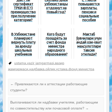
Даёт ли
Сколько дней
С 1 июля
сертификат
узбекистанцы
повышаются
ТРКИ-III (С1)
отдохнут на
зарплаты,
преимущество
Новый год?
пенсии и
при получении
социальные
категории?
пособия
В Узбекистане
Кого будут
Мактаб
планируют
поощрять за
ўқувчилари учун
вернуть плату
счет фонда
қандай озиқ-овқат
за аренду
министра
маҳсулотлари
школьных
народного
тавсия
учебников
образования?
этилади?
ustama
,
vazir jamgarmasi
,
вазир
жамғармаси
,
надбавка
,
ойлик
,
устама
,
фонд министра
←
Привлекаются ли к аттестации работающие
студенты?
Выплачиваются ли надбавки учителям, работающим
по совместительству или почасовой оплате?
→