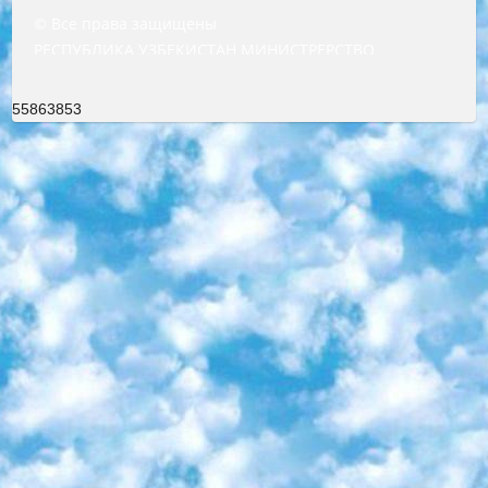
© Все права защищены
РЕСПУБЛИКА УЗБЕКИСТАН МИНИСТРЕРСТВО ДОШКОЛЬНОГО И ШКОЛЬНОГО ОБРАЗОВАНИЯ КОМАНДА в общеобразовательных учреждениях в 2023-2024 учебном году организация и проведение итоговой государственной аттестации обучающихся о Министра дошкольного и школьного образования Республики Узбекистан от 4 марта 2008 года (постановлением Минюста от 20 марта 2008 года № 1778 государственной регистрации) «Итоговое состояние учащихся общего среднего образования на основании положения об утверждении положения об аттестации общего среднего образования выпускной экзамен студентов в образовательных учреждениях в 2023-2024 учебном году В целях организации и прохождения аттестации приказываю: 1. Следующее: перечень предметов, по которым будет проводиться итоговая государственная аттестация и экзамен формы перевода согласно приложению 1; сертификаты международного образца, оценивающие уровень владения иностранными языками перечень согласно приложению 2; 2. Педагогический при специализированных образовательных учреждениях. научно-практический центр квалификации и международной оценки (Д.Давидова) 2024 г. До 25 марта: задания по предметам, по которым будет проводиться итоговая аттестация разработка и утверждение технических условий; итоговая аттестация на основании разработанного предметного задания разработка вопросов по предметам (устно и письменно), экзамен передача; общеобразовательные средние школы и специальные учебные заведения учащиеся выпускных классов школ и интернатов в агентской системе подготовка базы данных экзаменационных материалов и критериев оценки; перевод базы экзаменационных материалов на все языки обучения подать в Республиканский образовательный центр для изготовления; варианты экзаменов на основе разработанных контрольных материалов пусть будут поставлены задачи формирования. 3. Республиканский образовательный центр (Ш.Худайкулов) до 5 апреля 2024 года. до: база данных предоставленных экзаменационных материалов на все языки обучения перевод и экспертиза; для слепых, слабовидящих, глухих, слабослышащих и умственно отсталых детей учащиеся выпускных классов специализированных школ и школ-интернатов база данных экзаменационных материалов на всех преподаваемых языках подготовка критериев оценки; специализированные школы для умственно отсталых детей и технологии для учащихся выпускных классов школ-интернатов разработка соответствующих рекомендаций и критериев проведения ЕГЭ по естествознанию давать задания. 4. Педагогический при специализированных образовательных учреждениях. Научно-практический центр навыков и международной оценки (Д.Давидова), Республика образовательный центр (Худайкулов Ш.) итоговый государственный аттестационный экзамен ориентирован на творческое и логическое мышление при подготовке базы материалов учитывать введение заданий. 5. Следует отметить, что: сертификат государственного образца о знании общеобразовательного предмета и как минимум национальный уровень B1 по предметам на иностранных языках, указанным в Приложении 2. или международно признанный сертификат эквивалентного уровня студенты, изучающие определенный предмет, освобождаются от экзамена; по соответствующим предметам запланирована итоговая государственная аттестация за день до дня, путем жеребьевки Рабочей группой (в письменной форме по предметам, проводимым в форме) из числа сформированных вариантов выбрано 2 варианта; 2 выбранных варианта экзамена анонсированы на официальном сайте министерства и все выпускники по всей стране на основе этих вариантов проводит итоговую государственную аттестацию. 6. Государственное образование учащихся средних общеобразовательных учреждений. знания в соответствии с квалификационными требованиями, которые необходимо приобрести на основании стандартов итоговый (выпускной) контроль для 9 и 11 классов в целях тестирования Экзамены (далее – экзамены) состоят из предметов, перечисленных в приложении 1. будет сделано. 7. Экзамены пройдут с 26 мая по 15 июня 2024 г. (кроме науки физического воспитания). 8. Физическая для учащихся 9 классов общесредних образовательных учреждений. Экзамены по предмету «Образование, квалификация медицина» 1-6 мая 2024 года. сотрудники перевести под присмотр (с отклонениями в физическом или умственном развитии) специализированная школа для детей, школы-интернаты и со сколиозом школы-интернаты санаторного типа для больных детей исключены). 9. Он был слепым, слабовидящим и имел нарушения опорно-двигательного аппарата. экзамены в специализированных школах и интернатах для детей должны проводиться исходя из требований, предъявляемых к общеобразовательным учреждениям (физкультура кроме науки). 10. Специализированная школа для глухих и слабослышащих детей. и экзамены в интернатах и быть реализован в виде письменного теста по математике. 11. Специальность для умственно отсталых детей. Для 9 класса Родной язык и литературное письмо Государственный язык (язык обучения – узбекский). для неклассов) написано Математическое письмо Письменная/устная история Узбекистана Физическое воспитание практично Итоговый контроль Для 11 класса Написание родного языка и литературы (эссе) Математическое письмо Узбекский язык (обучение на узбекском языке) не посещающее общее среднее образование для учреждений)/Образовательное учреждение выбор письменный и устный Иностранный язык письменный/устный Письменная/устная история Узбекистана *По выбору студента:  Химия  Физика  Основы государственного права  География 10 бесплатных образовательных ресурсов - Мы составили подборку онлайн-проектов с интерактивными упражнениями, видеолекциями и статьями. Они помогут вам обрести новые и освежить старые знания бесплатно. 1. «ИНТУИТ» Старейшая образовательная площадка Рунета. Здесь вы найдёте сотни текстовых и видеокурсов на десятки различных тем — от программирования до психологии. Многие курсы подготовлены российскими университетами и крупными международными компаниями вроде Intel и Microsoft. Самостоятельное обучение бесплатное, но желающие могут оплатить услуги персональных наставников. 2. «Смартия» знакомит с актуальными профессиями и подсказывает, как им обучаться. Выбрав заинтересовавшую вас специальность — SMM-специалист, фотограф, веб-дизайнер или другую, — увидите список необходимых для неё умений. Чтобы вы могли освоить их самостоятельно, для каждого умения площадка отображает подборку ссылок на учебные материалы. Хотя «Смартия» ориентируется на русскоязычную аудиторию, часть контента всё же доступна только на английском. 3. «Лекторий Физтеха» Проект Московского физико-технического института (Физтеха). С его помощью вы можете смотреть онлайн серии лекций, записанные на видео в этом вузе. В числе доступных предметов — физика, биология, химия, информационные технологии и другие. К некоторым лекциям администрация ресурса прилагает готовые конспекты, которые можно скачивать в PDF-формате. 4. ITMOcourses Онлайн-площадка Санкт-Петербургского национального исследовательского университета информационных технологий, механики и оптики (ИТМО). Ресурс предоставляет свободный доступ к курсам, разработанным в этом вузе. Каталог материалов разбит на четыре категории: «Оптические системы и технологии», «Приборостроение и робототехника», «Информационные технологии» и «Биотехнологии». Курсы состоят из видеолекций, интерактивных демонстраций и заданий. 5. «КиберЛенинка» Электронная научная библиотека открытого доступа. Каталог площадки регулярно обрастает текстами статей из различных научных изданий. Сгруппированные по журналам и рубрикам публикации можно читать онлайн или скачивать целиком в PDF-формате. Проект нацелен на популяризацию науки за счёт открытого доступа к качественной информации. 6. «ПостНаука» На этом ресурсе публикуют подборки видеолекций, составленные экспертами из разных отраслей и объединённые общими темами. Среди них, к примеру, есть серии «Биоинформатика и геномика», «Культура средневековой Скандинавии» и Cinema Studies о теории кино. Каждая подборка лекций — логически связанная история, рассказанная экспертом от первого лица. Кроме того, на сайте появляются научно-образовательные статьи и тесты на разные темы. 7. «Newочём» Команда проекта «Newочём» отбирает самые интересные тексты из англоязычных СМИ и переводит те из них, за которые голосуют участники сообщества «ВКонтакте». По большей части это научно-популярные статьи. Редакторы придумывают лишь заголовки, в остальном содержание переводов соответствует оригиналам. Полные тексты можно читать прямо в социальной сети. 8. InternetUrok Онлайн-база материалов по основным дисциплинам школьной программы. Информация на сайте структурирована по классам, предметам и темам (урокам). Каждый урок состоит из видеолекций и конспектов. Есть также интерактивные тренажёры и тесты для закрепления пройденного материала. Даже если вы давно окончили школу, возможность повторить программу старших классов всегда может пригодиться. 9. Edutainme Ещё один ресурс об образовании. В отличие от Newtonew, как мне кажется, Edutainme больше ориентируется на представителей индустрии: педагогов, предпринимателей, разработчиков образовательных проектов. Но и любой, кто просто стремится к саморазвитию, найдёт на сайте много полезного и интересного для себя. Например, информацию о новых курсах и образовательных сервисах. 10. Newtonew Онлайн-медиа об образовании и обучении в широком смысле. Авторы Newtonew пишут об инструментах, заведениях, тактиках и стратегиях, которые помогают учить других и получать новые знания самостоятельно. На этой площадке вы найдёте новости, обзоры, аналитические мате
55863853