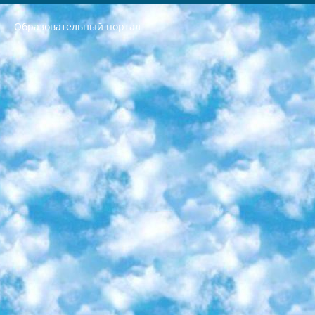
Образовательный портал
РЕСПУБЛИКА УЗБЕКИСТАН МИНИСТРЕРСТВО ДОШКОЛЬНОГО И ШКОЛЬНОГО ОБРАЗОВАНИЯ КОМАНДА в общеобразовательных учреждениях в 2023-2024 учебном году организация и проведение итоговой государственной аттестации обучающихся о Министра дошкольного и школьного образования Республики Узбекистан от 4 марта 2008 года (постановлением Минюста от 20 марта 2008 года № 1778 государственной регистрации) «Итоговое состояние учащихся общего среднего образования на основании положения об утверждении положения об аттестации общего среднего образования выпускной экзамен студентов в образовательных учреждениях в 2023-2024 учебном году В целях организации и прохождения аттестации приказываю: 1. Следующее: перечень предметов, по которым будет проводиться итоговая государственная аттестация и экзамен формы перевода согласно приложению 1; сертификаты международного образца, оценивающие уровень владения иностранными языками перечень согласно приложению 2; 2. Педагогический при специализированных образовательных учреждениях. научно-практический центр квалификации и международной оценки (Д.Давидова) 2024 г. До 25 марта: задания по предметам, по которым будет проводиться итоговая аттестация разработка и утверждение технических условий; итоговая аттестация на основании разработанного предметного задания разработка вопросов по предметам (устно и письменно), экзамен передача; общеобразовательные средние школы и специальные учебные заведения учащиеся выпускных классов школ и интернатов в агентской системе подготовка базы данных экзаменационных материалов и критериев оценки; перевод базы экзаменационных материалов на все языки обучения подать в Республиканский образовательный центр для изготовления; варианты экзаменов на основе разработанных контрольных материалов пусть будут поставлены задачи формирования. 3. Республиканский образовательный центр (Ш.Худайкулов) до 5 апреля 2024 года. до: база данных предоставленных экзаменационных материалов на все языки обучения перевод и экспертиза; для слепых, слабовидящих, глухих, слабослышащих и умственно отсталых детей учащиеся выпускных классов специализированных школ и школ-интернатов база данных экзаменационных материалов на всех преподаваемых языках подготовка критериев оценки; специализированные школы для умственно отсталых детей и технологии для учащихся выпускных классов школ-интернатов разработка соответствующих рекомендаций и критериев проведения ЕГЭ по естествознанию давать задания. 4. Педагогический при специализированных образовательных учреждениях. Научно-практический центр навыков и международной оценки (Д.Давидова), Республика образовательный центр (Худайкулов Ш.) итоговый государственный аттестационный экзамен ориентирован на творческое и логическое мышление при подготовке базы материалов учитывать введение заданий. 5. Следует отметить, что: сертификат государственного образца о знании общеобразовательного предмета и как минимум национальный уровень B1 по предметам на иностранных языках, указанным в Приложении 2. или международно признанный сертификат эквивалентного уровня студенты, изучающие определенный предмет, освобождаются от экзамена; по соответствующим предметам запланирована итоговая государственная аттестация за день до дня, путем жеребьевки Рабочей группой (в письменной форме по предметам, проводимым в форме) из числа сформированных вариантов выбрано 2 варианта; 2 выбранных варианта экзамена анонсированы на официальном сайте министерства и все выпускники по всей стране на основе этих вариантов проводит итоговую государственную аттестацию. 6. Государственное образование учащихся средних общеобразовательных учреждений. знания в соответствии с квалификационными требованиями, которые необходимо приобрести на основании стандартов итоговый (выпускной) контроль для 9 и 11 классов в целях тестирования Экзамены (далее – экзамены) состоят из предметов, перечисленных в приложении 1. будет сделано. 7. Экзамены пройдут с 26 мая по 15 июня 2024 г. (кроме науки физического воспитания). 8. Физическая для учащихся 9 классов общесредних образовательных учреждений. Экзамены по предмету «Образование, квалификация медицина» 1-6 мая 2024 года. сотрудники перевести под присмотр (с отклонениями в физическом или умственном развитии) специализированная школа для детей, школы-интернаты и со сколиозом школы-интернаты санаторного типа для больных детей исключены). 9. Он был слепым, слабовидящим и имел нарушения опорно-двигательного аппарата. экзамены в специализированных школах и интернатах для детей должны проводиться исходя из требований, предъявляемых к общеобразовательным учреждениям (физкультура кроме науки). 10. Специализированная школа для глухих и слабослышащих детей. и экзамены в интернатах и быть реализован в виде письменного теста по математике. 11. Специальность для умственно отсталых детей. Для 9 класса Родной язык и литературное письмо Государственный язык (язык обучения – узбекский). для неклассов) написано Математическое письмо Письменная/устная история Узбекистана Физическое воспитание практично Итоговый контроль Для 11 класса Написание родного языка и литературы (эссе) Математическое письмо Узбекский язык (обучение на узбекском языке) не посещающее общее среднее образование для учреждений)/Образовательное учреждение выбор письменный и устный Иностранный язык письменный/устный Письменная/устная история Узбекистана *По выбору студента:  Химия  Физика  Основы государственного права  География 10 бесплатных образовательных ресурсов - Мы составили подборку онлайн-проектов с интерактивными упражнениями, видеолекциями и статьями. Они помогут вам обрести новые и освежить старые знания бесплатно. 1. «ИНТУИТ» Старейшая образовательная площадка Рунета. Здесь вы найдёте сотни текстовых и видеокурсов на десятки различных тем — от программирования до психологии. Многие курсы подготовлены российскими университетами и крупными международными компаниями вроде Intel и Microsoft. Самостоятельное обучение бесплатное, но желающие могут оплатить услуги персональных наставников. 2. «Смартия» знакомит с актуальными профессиями и подсказывает, как им обучаться. Выбрав заинтересовавшую вас специальность — SMM-специалист, фотограф, веб-дизайнер или другую, — увидите список необходимых для неё умений. Чтобы вы могли освоить их самостоятельно, для каждого умения площадка отображает подборку ссылок на учебные материалы. Хотя «Смартия» ориентируется на русскоязычную аудиторию, часть контента всё же доступна только на английском. 3. «Лекторий Физтеха» Проект Московского физико-технического института (Физтеха). С его помощью вы можете смотреть онлайн серии лекций, записанные на видео в этом вузе. В числе доступных предметов — физика, биология, химия, информационные технологии и другие. К некоторым лекциям администрация ресурса прилагает готовые конспекты, которые можно скачивать в PDF-формате. 4. ITMOcourses Онлайн-площадка Санкт-Петербургского национального исследовательского университета информационных технологий, механики и оптики (ИТМО). Ресурс предоставляет свободный доступ к курсам, разработанным в этом вузе. Каталог материалов разбит на четыре категории: «Оптические системы и технологии», «Приборостроение и робототехника», «Информационные технологии» и «Биотехнологии». Курсы состоят из видеолекций, интерактивных демонстраций и заданий. 5. «КиберЛенинка» Электронная научная библиотека открытого доступа. Каталог площадки регулярно обрастает текстами статей из различных научных изданий. Сгруппированные по журналам и рубрикам публикации можно читать онлайн или скачивать целиком в PDF-формате. Проект нацелен на популяризацию науки за счёт открытого доступа к качественной информации. 6. «ПостНаука» На этом ресурсе публикуют подборки видеолекций, составленные экспертами из разных отраслей и объединённые общими темами. Среди них, к примеру, есть серии «Биоинформатика и геномика», «Культура средневековой Скандинавии» и Cinema Studies о теории кино. Каждая подборка лекций — логически связанная история, рассказанная экспертом от первого лица. Кроме того, на сайте появляются научно-образовательные статьи и тесты на разные темы. 7. «Newочём» Команда проекта «Newочём» отбирает самые интересные тексты из англоязычных СМИ и переводит те из них, за которые голосуют участники сообщества «ВКонтакте». По большей части это научно-популярные статьи. Редакторы придумывают лишь заголовки, в остальном содержание переводов соответствует оригиналам. Полные тексты можно читать прямо в социальной сети. 8. InternetUrok Онлайн-база материалов по основным дисциплинам школьной программы. Информация на сайте структурирована по классам, предметам и темам (урокам). Каждый урок состоит из видеолекций и конспектов. Есть также интерактивные тренажёры и тесты для закрепления пройденного материала. Даже если вы давно окончили школу, возможность повторить программу старших классов всегда может пригодиться. 9. Edutainme Ещё один ресурс об образовании. В отличие от Newtonew, как мне кажется, Edutainme больше ориентируется на представителей индустрии: педагогов, предпринимателей, разработчиков образовательных проектов. Но и любой, кто просто стремится к саморазвитию, найдёт на сайте много полезного и интересного для себя. Например, информацию о новых курсах и образовательных сервисах. 10. Newtonew Онлайн-медиа об образовании и обучении в широком смысле. Авторы Newtonew пишут об инструментах, заведениях, тактиках и стратегиях, которые помогают учить других и получать новые знания самостоятельно. На этой площадке вы найдёте новости, обзоры, аналитические мат