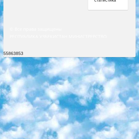
© Все права защищены
РЕСПУБЛИКА УЗБЕКИСТАН МИНИСТРЕРСТВО ДОШКОЛЬНОГО И ШКОЛЬНОГО ОБРАЗОВАНИЯ КОМАНДА в общеобразовательных учреждениях в 2023-2024 учебном году организация и проведение итоговой государственной аттестации обучающихся о Министра дошкольного и школьного образования Республики Узбекистан от 4 марта 2008 года (постановлением Минюста от 20 марта 2008 года № 1778 государственной регистрации) «Итоговое состояние учащихся общего среднего образования на основании положения об утверждении положения об аттестации общего среднего образования выпускной экзамен студентов в образовательных учреждениях в 2023-2024 учебном году В целях организации и прохождения аттестации приказываю: 1. Следующее: перечень предметов, по которым будет проводиться итоговая государственная аттестация и экзамен формы перевода согласно приложению 1; сертификаты международного образца, оценивающие уровень владения иностранными языками перечень согласно приложению 2; 2. Педагогический при специализированных образовательных учреждениях. научно-практический центр квалификации и международной оценки (Д.Давидова) 2024 г. До 25 марта: задания по предметам, по которым будет проводиться итоговая аттестация разработка и утверждение технических условий; итоговая аттестация на основании разработанного предметного задания разработка вопросов по предметам (устно и письменно), экзамен передача; общеобразовательные средние школы и специальные учебные заведения учащиеся выпускных классов школ и интернатов в агентской системе подготовка базы данных экзаменационных материалов и критериев оценки; перевод базы экзаменационных материалов на все языки обучения подать в Республиканский образовательный центр для изготовления; варианты экзаменов на основе разработанных контрольных материалов пусть будут поставлены задачи формирования. 3. Республиканский образовательный центр (Ш.Худайкулов) до 5 апреля 2024 года. до: база данных предоставленных экзаменационных материалов на все языки обучения перевод и экспертиза; для слепых, слабовидящих, глухих, слабослышащих и умственно отсталых детей учащиеся выпускных классов специализированных школ и школ-интернатов база данных экзаменационных материалов на всех преподаваемых языках подготовка критериев оценки; специализированные школы для умственно отсталых детей и технологии для учащихся выпускных классов школ-интернатов разработка соответствующих рекомендаций и критериев проведения ЕГЭ по естествознанию давать задания. 4. Педагогический при специализированных образовательных учреждениях. Научно-практический центр навыков и международной оценки (Д.Давидова), Республика образовательный центр (Худайкулов Ш.) итоговый государственный аттестационный экзамен ориентирован на творческое и логическое мышление при подготовке базы материалов учитывать введение заданий. 5. Следует отметить, что: сертификат государственного образца о знании общеобразовательного предмета и как минимум национальный уровень B1 по предметам на иностранных языках, указанным в Приложении 2. или международно признанный сертификат эквивалентного уровня студенты, изучающие определенный предмет, освобождаются от экзамена; по соответствующим предметам запланирована итоговая государственная аттестация за день до дня, путем жеребьевки Рабочей группой (в письменной форме по предметам, проводимым в форме) из числа сформированных вариантов выбрано 2 варианта; 2 выбранных варианта экзамена анонсированы на официальном сайте министерства и все выпускники по всей стране на основе этих вариантов проводит итоговую государственную аттестацию. 6. Государственное образование учащихся средних общеобразовательных учреждений. знания в соответствии с квалификационными требованиями, которые необходимо приобрести на основании стандартов итоговый (выпускной) контроль для 9 и 11 классов в целях тестирования Экзамены (далее – экзамены) состоят из предметов, перечисленных в приложении 1. будет сделано. 7. Экзамены пройдут с 26 мая по 15 июня 2024 г. (кроме науки физического воспитания). 8. Физическая для учащихся 9 классов общесредних образовательных учреждений. Экзамены по предмету «Образование, квалификация медицина» 1-6 мая 2024 года. сотрудники перевести под присмотр (с отклонениями в физическом или умственном развитии) специализированная школа для детей, школы-интернаты и со сколиозом школы-интернаты санаторного типа для больных детей исключены). 9. Он был слепым, слабовидящим и имел нарушения опорно-двигательного аппарата. экзамены в специализированных школах и интернатах для детей должны проводиться исходя из требований, предъявляемых к общеобразовательным учреждениям (физкультура кроме науки). 10. Специализированная школа для глухих и слабослышащих детей. и экзамены в интернатах и быть реализован в виде письменного теста по математике. 11. Специальность для умственно отсталых детей. Для 9 класса Родной язык и литературное письмо Государственный язык (язык обучения – узбекский). для неклассов) написано Математическое письмо Письменная/устная история Узбекистана Физическое воспитание практично Итоговый контроль Для 11 класса Написание родного языка и литературы (эссе) Математическое письмо Узбекский язык (обучение на узбекском языке) не посещающее общее среднее образование для учреждений)/Образовательное учреждение выбор письменный и устный Иностранный язык письменный/устный Письменная/устная история Узбекистана *По выбору студента:  Химия  Физика  Основы государственного права  География 10 бесплатных образовательных ресурсов - Мы составили подборку онлайн-проектов с интерактивными упражнениями, видеолекциями и статьями. Они помогут вам обрести новые и освежить старые знания бесплатно. 1. «ИНТУИТ» Старейшая образовательная площадка Рунета. Здесь вы найдёте сотни текстовых и видеокурсов на десятки различных тем — от программирования до психологии. Многие курсы подготовлены российскими университетами и крупными международными компаниями вроде Intel и Microsoft. Самостоятельное обучение бесплатное, но желающие могут оплатить услуги персональных наставников. 2. «Смартия» знакомит с актуальными профессиями и подсказывает, как им обучаться. Выбрав заинтересовавшую вас специальность — SMM-специалист, фотограф, веб-дизайнер или другую, — увидите список необходимых для неё умений. Чтобы вы могли освоить их самостоятельно, для каждого умения площадка отображает подборку ссылок на учебные материалы. Хотя «Смартия» ориентируется на русскоязычную аудиторию, часть контента всё же доступна только на английском. 3. «Лекторий Физтеха» Проект Московского физико-технического института (Физтеха). С его помощью вы можете смотреть онлайн серии лекций, записанные на видео в этом вузе. В числе доступных предметов — физика, биология, химия, информационные технологии и другие. К некоторым лекциям администрация ресурса прилагает готовые конспекты, которые можно скачивать в PDF-формате. 4. ITMOcourses Онлайн-площадка Санкт-Петербургского национального исследовательского университета информационных технологий, механики и оптики (ИТМО). Ресурс предоставляет свободный доступ к курсам, разработанным в этом вузе. Каталог материалов разбит на четыре категории: «Оптические системы и технологии», «Приборостроение и робототехника», «Информационные технологии» и «Биотехнологии». Курсы состоят из видеолекций, интерактивных демонстраций и заданий. 5. «КиберЛенинка» Электронная научная библиотека открытого доступа. Каталог площадки регулярно обрастает текстами статей из различных научных изданий. Сгруппированные по журналам и рубрикам публикации можно читать онлайн или скачивать целиком в PDF-формате. Проект нацелен на популяризацию науки за счёт открытого доступа к качественной информации. 6. «ПостНаука» На этом ресурсе публикуют подборки видеолекций, составленные экспертами из разных отраслей и объединённые общими темами. Среди них, к примеру, есть серии «Биоинформатика и геномика», «Культура средневековой Скандинавии» и Cinema Studies о теории кино. Каждая подборка лекций — логически связанная история, рассказанная экспертом от первого лица. Кроме того, на сайте появляются научно-образовательные статьи и тесты на разные темы. 7. «Newочём» Команда проекта «Newочём» отбирает самые интересные тексты из англоязычных СМИ и переводит те из них, за которые голосуют участники сообщества «ВКонтакте». По большей части это научно-популярные статьи. Редакторы придумывают лишь заголовки, в остальном содержание переводов соответствует оригиналам. Полные тексты можно читать прямо в социальной сети. 8. InternetUrok Онлайн-база материалов по основным дисциплинам школьной программы. Информация на сайте структурирована по классам, предметам и темам (урокам). Каждый урок состоит из видеолекций и конспектов. Есть также интерактивные тренажёры и тесты для закрепления пройденного материала. Даже если вы давно окончили школу, возможность повторить программу старших классов всегда может пригодиться. 9. Edutainme Ещё один ресурс об образовании. В отличие от Newtonew, как мне кажется, Edutainme больше ориентируется на представителей индустрии: педагогов, предпринимателей, разработчиков образовательных проектов. Но и любой, кто просто стремится к саморазвитию, найдёт на сайте много полезного и интересного для себя. Например, информацию о новых курсах и образовательных сервисах. 10. Newtonew Онлайн-медиа об образовании и обучении в широком смысле. Авторы Newtonew пишут об инструментах, заведениях, тактиках и стратегиях, которые помогают учить других и получать новые знания самостоятельно. На этой площадке вы найдёте новости, обзоры, аналитические мате
55863853