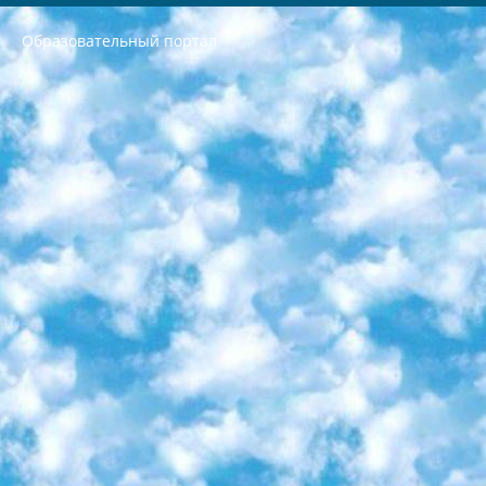
Образовательный портал
РЕСПУБЛИКА УЗБЕКИСТАН МИНИСТРЕРСТВО ДОШКОЛЬНОГО И ШКОЛЬНОГО ОБРАЗОВАНИЯ КОМАНДА в общеобразовательных учреждениях в 2023-2024 учебном году организация и проведение итоговой государственной аттестации обучающихся о Министра дошкольного и школьного образования Республики Узбекистан от 4 марта 2008 года (постановлением Минюста от 20 марта 2008 года № 1778 государственной регистрации) «Итоговое состояние учащихся общего среднего образования на основании положения об утверждении положения об аттестации общего среднего образования выпускной экзамен студентов в образовательных учреждениях в 2023-2024 учебном году В целях организации и прохождения аттестации приказываю: 1. Следующее: перечень предметов, по которым будет проводиться итоговая государственная аттестация и экзамен формы перевода согласно приложению 1; сертификаты международного образца, оценивающие уровень владения иностранными языками перечень согласно приложению 2; 2. Педагогический при специализированных образовательных учреждениях. научно-практический центр квалификации и международной оценки (Д.Давидова) 2024 г. До 25 марта: задания по предметам, по которым будет проводиться итоговая аттестация разработка и утверждение технических условий; итоговая аттестация на основании разработанного предметного задания разработка вопросов по предметам (устно и письменно), экзамен передача; общеобразовательные средние школы и специальные учебные заведения учащиеся выпускных классов школ и интернатов в агентской системе подготовка базы данных экзаменационных материалов и критериев оценки; перевод базы экзаменационных материалов на все языки обучения подать в Республиканский образовательный центр для изготовления; варианты экзаменов на основе разработанных контрольных материалов пусть будут поставлены задачи формирования. 3. Республиканский образовательный центр (Ш.Худайкулов) до 5 апреля 2024 года. до: база данных предоставленных экзаменационных материалов на все языки обучения перевод и экспертиза; для слепых, слабовидящих, глухих, слабослышащих и умственно отсталых детей учащиеся выпускных классов специализированных школ и школ-интернатов база данных экзаменационных материалов на всех преподаваемых языках подготовка критериев оценки; специализированные школы для умственно отсталых детей и технологии для учащихся выпускных классов школ-интернатов разработка соответствующих рекомендаций и критериев проведения ЕГЭ по естествознанию давать задания. 4. Педагогический при специализированных образовательных учреждениях. Научно-практический центр навыков и международной оценки (Д.Давидова), Республика образовательный центр (Худайкулов Ш.) итоговый государственный аттестационный экзамен ориентирован на творческое и логическое мышление при подготовке базы материалов учитывать введение заданий. 5. Следует отметить, что: сертификат государственного образца о знании общеобразовательного предмета и как минимум национальный уровень B1 по предметам на иностранных языках, указанным в Приложении 2. или международно признанный сертификат эквивалентного уровня студенты, изучающие определенный предмет, освобождаются от экзамена; по соответствующим предметам запланирована итоговая государственная аттестация за день до дня, путем жеребьевки Рабочей группой (в письменной форме по предметам, проводимым в форме) из числа сформированных вариантов выбрано 2 варианта; 2 выбранных варианта экзамена анонсированы на официальном сайте министерства и все выпускники по всей стране на основе этих вариантов проводит итоговую государственную аттестацию. 6. Государственное образование учащихся средних общеобразовательных учреждений. знания в соответствии с квалификационными требованиями, которые необходимо приобрести на основании стандартов итоговый (выпускной) контроль для 9 и 11 классов в целях тестирования Экзамены (далее – экзамены) состоят из предметов, перечисленных в приложении 1. будет сделано. 7. Экзамены пройдут с 26 мая по 15 июня 2024 г. (кроме науки физического воспитания). 8. Физическая для учащихся 9 классов общесредних образовательных учреждений. Экзамены по предмету «Образование, квалификация медицина» 1-6 мая 2024 года. сотрудники перевести под присмотр (с отклонениями в физическом или умственном развитии) специализированная школа для детей, школы-интернаты и со сколиозом школы-интернаты санаторного типа для больных детей исключены). 9. Он был слепым, слабовидящим и имел нарушения опорно-двигательного аппарата. экзамены в специализированных школах и интернатах для детей должны проводиться исходя из требований, предъявляемых к общеобразовательным учреждениям (физкультура кроме науки). 10. Специализированная школа для глухих и слабослышащих детей. и экзамены в интернатах и быть реализован в виде письменного теста по математике. 11. Специальность для умственно отсталых детей. Для 9 класса Родной язык и литературное письмо Государственный язык (язык обучения – узбекский). для неклассов) написано Математическое письмо Письменная/устная история Узбекистана Физическое воспитание практично Итоговый контроль Для 11 класса Написание родного языка и литературы (эссе) Математическое письмо Узбекский язык (обучение на узбекском языке) не посещающее общее среднее образование для учреждений)/Образовательное учреждение выбор письменный и устный Иностранный язык письменный/устный Письменная/устная история Узбекистана *По выбору студента:  Химия  Физика  Основы государственного права  География 10 бесплатных образовательных ресурсов - Мы составили подборку онлайн-проектов с интерактивными упражнениями, видеолекциями и статьями. Они помогут вам обрести новые и освежить старые знания бесплатно. 1. «ИНТУИТ» Старейшая образовательная площадка Рунета. Здесь вы найдёте сотни текстовых и видеокурсов на десятки различных тем — от программирования до психологии. Многие курсы подготовлены российскими университетами и крупными международными компаниями вроде Intel и Microsoft. Самостоятельное обучение бесплатное, но желающие могут оплатить услуги персональных наставников. 2. «Смартия» знакомит с актуальными профессиями и подсказывает, как им обучаться. Выбрав заинтересовавшую вас специальность — SMM-специалист, фотограф, веб-дизайнер или другую, — увидите список необходимых для неё умений. Чтобы вы могли освоить их самостоятельно, для каждого умения площадка отображает подборку ссылок на учебные материалы. Хотя «Смартия» ориентируется на русскоязычную аудиторию, часть контента всё же доступна только на английском. 3. «Лекторий Физтеха» Проект Московского физико-технического института (Физтеха). С его помощью вы можете смотреть онлайн серии лекций, записанные на видео в этом вузе. В числе доступных предметов — физика, биология, химия, информационные технологии и другие. К некоторым лекциям администрация ресурса прилагает готовые конспекты, которые можно скачивать в PDF-формате. 4. ITMOcourses Онлайн-площадка Санкт-Петербургского национального исследовательского университета информационных технологий, механики и оптики (ИТМО). Ресурс предоставляет свободный доступ к курсам, разработанным в этом вузе. Каталог материалов разбит на четыре категории: «Оптические системы и технологии», «Приборостроение и робототехника», «Информационные технологии» и «Биотехнологии». Курсы состоят из видеолекций, интерактивных демонстраций и заданий. 5. «КиберЛенинка» Электронная научная библиотека открытого доступа. Каталог площадки регулярно обрастает текстами статей из различных научных изданий. Сгруппированные по журналам и рубрикам публикации можно читать онлайн или скачивать целиком в PDF-формате. Проект нацелен на популяризацию науки за счёт открытого доступа к качественной информации. 6. «ПостНаука» На этом ресурсе публикуют подборки видеолекций, составленные экспертами из разных отраслей и объединённые общими темами. Среди них, к примеру, есть серии «Биоинформатика и геномика», «Культура средневековой Скандинавии» и Cinema Studies о теории кино. Каждая подборка лекций — логически связанная история, рассказанная экспертом от первого лица. Кроме того, на сайте появляются научно-образовательные статьи и тесты на разные темы. 7. «Newочём» Команда проекта «Newочём» отбирает самые интересные тексты из англоязычных СМИ и переводит те из них, за которые голосуют участники сообщества «ВКонтакте». По большей части это научно-популярные статьи. Редакторы придумывают лишь заголовки, в остальном содержание переводов соответствует оригиналам. Полные тексты можно читать прямо в социальной сети. 8. InternetUrok Онлайн-база материалов по основным дисциплинам школьной программы. Информация на сайте структурирована по классам, предметам и темам (урокам). Каждый урок состоит из видеолекций и конспектов. Есть также интерактивные тренажёры и тесты для закрепления пройденного материала. Даже если вы давно окончили школу, возможность повторить программу старших классов всегда может пригодиться. 9. Edutainme Ещё один ресурс об образовании. В отличие от Newtonew, как мне кажется, Edutainme больше ориентируется на представителей индустрии: педагогов, предпринимателей, разработчиков образовательных проектов. Но и любой, кто просто стремится к саморазвитию, найдёт на сайте много полезного и интересного для себя. Например, информацию о новых курсах и образовательных сервисах. 10. Newtonew Онлайн-медиа об образовании и обучении в широком смысле. Авторы Newtonew пишут об инструментах, заведениях, тактиках и стратегиях, которые помогают учить других и получать новые знания самостоятельно. На этой площадке вы найдёте новости, обзоры, аналитические мат