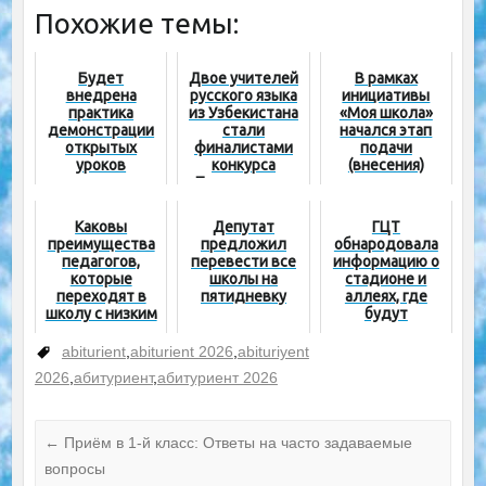
Похожие темы:
Будет
Двое учителей
В рамках
внедрена
русского языка
инициативы
практика
из Узбекистана
«Моя школа»
демонстрации
стали
начался этап
открытых
финалистами
подачи
уроков
конкурса
(внесения)
активных
«Преподавание
проектов
учителей через
без границ»
онлайн-
Каковы
Депутат
ГЦТ
платформы
преимущества
предложил
обнародовала
педагогов,
перевести все
информацию о
которые
школы на
стадионе и
переходят в
пятидневку
аллеях, где
школу с низким
будут
качеством
проходить
образования?
экзамены
abiturient
,
abiturient 2026
,
abituriyent
2026
,
абитуриент
,
абитуриент 2026
←
Приём в 1-й класс: Ответы на часто задаваемые
вопросы