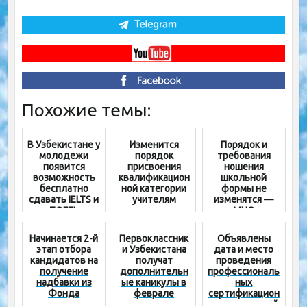
Похожие темы:
В Узбекистане у
Изменится
Порядок и
молодежи
порядок
требования
появится
присвоения
ношения
возможность
квалификацион
школьной
бесплатно
ной категории
формы не
сдавать IELTS и
учителям
изменятся —
TOEFL
МНО
Начинается 2-й
Первоклассник
Объявлены
этап отбора
и Узбекистана
дата и место
кандидатов на
получат
проведения
получение
дополнительн
профессиональ
надбавки из
ые каникулы в
ных
Фонда
феврале
сертификацион
министра
ных испытаний