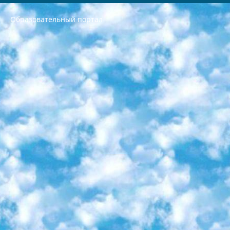
Образовательный портал
РЕСПУБЛИКА УЗБЕКИСТАН МИНИСТРЕРСТВО ДОШКОЛЬНОГО И ШКОЛЬНОГО ОБРАЗОВАНИЯ КОМАНДА в общеобразовательных учреждениях в 2023-2024 учебном году организация и проведение итоговой государственной аттестации обучающихся о Министра дошкольного и школьного образования Республики Узбекистан от 4 марта 2008 года (постановлением Минюста от 20 марта 2008 года № 1778 государственной регистрации) «Итоговое состояние учащихся общего среднего образования на основании положения об утверждении положения об аттестации общего среднего образования выпускной экзамен студентов в образовательных учреждениях в 2023-2024 учебном году В целях организации и прохождения аттестации приказываю: 1. Следующее: перечень предметов, по которым будет проводиться итоговая государственная аттестация и экзамен формы перевода согласно приложению 1; сертификаты международного образца, оценивающие уровень владения иностранными языками перечень согласно приложению 2; 2. Педагогический при специализированных образовательных учреждениях. научно-практический центр квалификации и международной оценки (Д.Давидова) 2024 г. До 25 марта: задания по предметам, по которым будет проводиться итоговая аттестация разработка и утверждение технических условий; итоговая аттестация на основании разработанного предметного задания разработка вопросов по предметам (устно и письменно), экзамен передача; общеобразовательные средние школы и специальные учебные заведения учащиеся выпускных классов школ и интернатов в агентской системе подготовка базы данных экзаменационных материалов и критериев оценки; перевод базы экзаменационных материалов на все языки обучения подать в Республиканский образовательный центр для изготовления; варианты экзаменов на основе разработанных контрольных материалов пусть будут поставлены задачи формирования. 3. Республиканский образовательный центр (Ш.Худайкулов) до 5 апреля 2024 года. до: база данных предоставленных экзаменационных материалов на все языки обучения перевод и экспертиза; для слепых, слабовидящих, глухих, слабослышащих и умственно отсталых детей учащиеся выпускных классов специализированных школ и школ-интернатов база данных экзаменационных материалов на всех преподаваемых языках подготовка критериев оценки; специализированные школы для умственно отсталых детей и технологии для учащихся выпускных классов школ-интернатов разработка соответствующих рекомендаций и критериев проведения ЕГЭ по естествознанию давать задания. 4. Педагогический при специализированных образовательных учреждениях. Научно-практический центр навыков и международной оценки (Д.Давидова), Республика образовательный центр (Худайкулов Ш.) итоговый государственный аттестационный экзамен ориентирован на творческое и логическое мышление при подготовке базы материалов учитывать введение заданий. 5. Следует отметить, что: сертификат государственного образца о знании общеобразовательного предмета и как минимум национальный уровень B1 по предметам на иностранных языках, указанным в Приложении 2. или международно признанный сертификат эквивалентного уровня студенты, изучающие определенный предмет, освобождаются от экзамена; по соответствующим предметам запланирована итоговая государственная аттестация за день до дня, путем жеребьевки Рабочей группой (в письменной форме по предметам, проводимым в форме) из числа сформированных вариантов выбрано 2 варианта; 2 выбранных варианта экзамена анонсированы на официальном сайте министерства и все выпускники по всей стране на основе этих вариантов проводит итоговую государственную аттестацию. 6. Государственное образование учащихся средних общеобразовательных учреждений. знания в соответствии с квалификационными требованиями, которые необходимо приобрести на основании стандартов итоговый (выпускной) контроль для 9 и 11 классов в целях тестирования Экзамены (далее – экзамены) состоят из предметов, перечисленных в приложении 1. будет сделано. 7. Экзамены пройдут с 26 мая по 15 июня 2024 г. (кроме науки физического воспитания). 8. Физическая для учащихся 9 классов общесредних образовательных учреждений. Экзамены по предмету «Образование, квалификация медицина» 1-6 мая 2024 года. сотрудники перевести под присмотр (с отклонениями в физическом или умственном развитии) специализированная школа для детей, школы-интернаты и со сколиозом школы-интернаты санаторного типа для больных детей исключены). 9. Он был слепым, слабовидящим и имел нарушения опорно-двигательного аппарата. экзамены в специализированных школах и интернатах для детей должны проводиться исходя из требований, предъявляемых к общеобразовательным учреждениям (физкультура кроме науки). 10. Специализированная школа для глухих и слабослышащих детей. и экзамены в интернатах и быть реализован в виде письменного теста по математике. 11. Специальность для умственно отсталых детей. Для 9 класса Родной язык и литературное письмо Государственный язык (язык обучения – узбекский). для неклассов) написано Математическое письмо Письменная/устная история Узбекистана Физическое воспитание практично Итоговый контроль Для 11 класса Написание родного языка и литературы (эссе) Математическое письмо Узбекский язык (обучение на узбекском языке) не посещающее общее среднее образование для учреждений)/Образовательное учреждение выбор письменный и устный Иностранный язык письменный/устный Письменная/устная история Узбекистана *По выбору студента:  Химия  Физика  Основы государственного права  География 10 бесплатных образовательных ресурсов - Мы составили подборку онлайн-проектов с интерактивными упражнениями, видеолекциями и статьями. Они помогут вам обрести новые и освежить старые знания бесплатно. 1. «ИНТУИТ» Старейшая образовательная площадка Рунета. Здесь вы найдёте сотни текстовых и видеокурсов на десятки различных тем — от программирования до психологии. Многие курсы подготовлены российскими университетами и крупными международными компаниями вроде Intel и Microsoft. Самостоятельное обучение бесплатное, но желающие могут оплатить услуги персональных наставников. 2. «Смартия» знакомит с актуальными профессиями и подсказывает, как им обучаться. Выбрав заинтересовавшую вас специальность — SMM-специалист, фотограф, веб-дизайнер или другую, — увидите список необходимых для неё умений. Чтобы вы могли освоить их самостоятельно, для каждого умения площадка отображает подборку ссылок на учебные материалы. Хотя «Смартия» ориентируется на русскоязычную аудиторию, часть контента всё же доступна только на английском. 3. «Лекторий Физтеха» Проект Московского физико-технического института (Физтеха). С его помощью вы можете смотреть онлайн серии лекций, записанные на видео в этом вузе. В числе доступных предметов — физика, биология, химия, информационные технологии и другие. К некоторым лекциям администрация ресурса прилагает готовые конспекты, которые можно скачивать в PDF-формате. 4. ITMOcourses Онлайн-площадка Санкт-Петербургского национального исследовательского университета информационных технологий, механики и оптики (ИТМО). Ресурс предоставляет свободный доступ к курсам, разработанным в этом вузе. Каталог материалов разбит на четыре категории: «Оптические системы и технологии», «Приборостроение и робототехника», «Информационные технологии» и «Биотехнологии». Курсы состоят из видеолекций, интерактивных демонстраций и заданий. 5. «КиберЛенинка» Электронная научная библиотека открытого доступа. Каталог площадки регулярно обрастает текстами статей из различных научных изданий. Сгруппированные по журналам и рубрикам публикации можно читать онлайн или скачивать целиком в PDF-формате. Проект нацелен на популяризацию науки за счёт открытого доступа к качественной информации. 6. «ПостНаука» На этом ресурсе публикуют подборки видеолекций, составленные экспертами из разных отраслей и объединённые общими темами. Среди них, к примеру, есть серии «Биоинформатика и геномика», «Культура средневековой Скандинавии» и Cinema Studies о теории кино. Каждая подборка лекций — логически связанная история, рассказанная экспертом от первого лица. Кроме того, на сайте появляются научно-образовательные статьи и тесты на разные темы. 7. «Newочём» Команда проекта «Newочём» отбирает самые интересные тексты из англоязычных СМИ и переводит те из них, за которые голосуют участники сообщества «ВКонтакте». По большей части это научно-популярные статьи. Редакторы придумывают лишь заголовки, в остальном содержание переводов соответствует оригиналам. Полные тексты можно читать прямо в социальной сети. 8. InternetUrok Онлайн-база материалов по основным дисциплинам школьной программы. Информация на сайте структурирована по классам, предметам и темам (урокам). Каждый урок состоит из видеолекций и конспектов. Есть также интерактивные тренажёры и тесты для закрепления пройденного материала. Даже если вы давно окончили школу, возможность повторить программу старших классов всегда может пригодиться. 9. Edutainme Ещё один ресурс об образовании. В отличие от Newtonew, как мне кажется, Edutainme больше ориентируется на представителей индустрии: педагогов, предпринимателей, разработчиков образовательных проектов. Но и любой, кто просто стремится к саморазвитию, найдёт на сайте много полезного и интересного для себя. Например, информацию о новых курсах и образовательных сервисах. 10. Newtonew Онлайн-медиа об образовании и обучении в широком смысле. Авторы Newtonew пишут об инструментах, заведениях, тактиках и стратегиях, которые помогают учить других и получать новые знания самостоятельно. На этой площадке вы найдёте новости, обзоры, аналитические мат