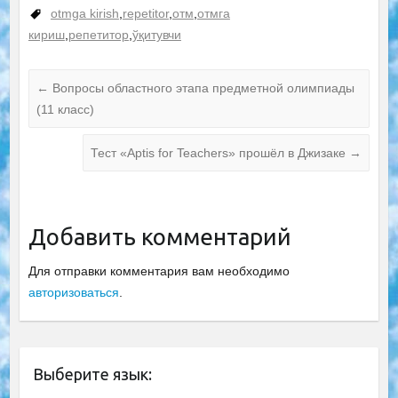
для учителей
otmga kirish
,
repetitor
,
отм
,
отмга
кириш
,
репетитор
,
ўқитувчи
←
Вопросы областного этапа предметной олимпиады
(11 класс)
Тест «Aptis for Teachers» прошёл в Джизаке
→
Добавить комментарий
Для отправки комментария вам необходимо
авторизоваться
.
Выберите язык: