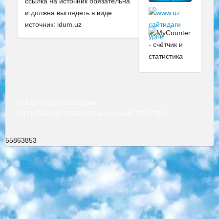
ссылка на источник обязательна
и должна выглядеть в виде
источник: idum.uz
© Все права защищены
РЕСПУБЛИКА УЗБЕКИСТАН МИНИСТРЕРСТВО ДОШКОЛЬНОГО И ШКОЛЬНОГО ОБРАЗОВАНИЯ КОМАНДА в общеобразовательных учреждениях в 2023-2024 учебном году организация и проведение итоговой государственной аттестации обучающихся о Министра дошкольного и школьного образования Республики Узбекистан от 4 марта 2008 года (постановлением Минюста от 20 марта 2008 года № 1778 государственной регистрации) «Итоговое состояние учащихся общего среднего образования на основании положения об утверждении положения об аттестации общего среднего образования выпускной экзамен студентов в образовательных учреждениях в 2023-2024 учебном году В целях организации и прохождения аттестации приказываю: 1. Следующее: перечень предметов, по которым будет проводиться итоговая государственная аттестация и экзамен формы перевода согласно приложению 1; сертификаты международного образца, оценивающие уровень владения иностранными языками перечень согласно приложению 2; 2. Педагогический при специализированных образовательных учреждениях. научно-практический центр квалификации и международной оценки (Д.Давидова) 2024 г. До 25 марта: задания по предметам, по которым будет проводиться итоговая аттестация разработка и утверждение технических условий; итоговая аттестация на основании разработанного предметного задания разработка вопросов по предметам (устно и письменно), экзамен передача; общеобразовательные средние школы и специальные учебные заведения учащиеся выпускных классов школ и интернатов в агентской системе подготовка базы данных экзаменационных материалов и критериев оценки; перевод базы экзаменационных материалов на все языки обучения подать в Республиканский образовательный центр для изготовления; варианты экзаменов на основе разработанных контрольных материалов пусть будут поставлены задачи формирования. 3. Республиканский образовательный центр (Ш.Худайкулов) до 5 апреля 2024 года. до: база данных предоставленных экзаменационных материалов на все языки обучения перевод и экспертиза; для слепых, слабовидящих, глухих, слабослышащих и умственно отсталых детей учащиеся выпускных классов специализированных школ и школ-интернатов база данных экзаменационных материалов на всех преподаваемых языках подготовка критериев оценки; специализированные школы для умственно отсталых детей и технологии для учащихся выпускных классов школ-интернатов разработка соответствующих рекомендаций и критериев проведения ЕГЭ по естествознанию давать задания. 4. Педагогический при специализированных образовательных учреждениях. Научно-практический центр навыков и международной оценки (Д.Давидова), Республика образовательный центр (Худайкулов Ш.) итоговый государственный аттестационный экзамен ориентирован на творческое и логическое мышление при подготовке базы материалов учитывать введение заданий. 5. Следует отметить, что: сертификат государственного образца о знании общеобразовательного предмета и как минимум национальный уровень B1 по предметам на иностранных языках, указанным в Приложении 2. или международно признанный сертификат эквивалентного уровня студенты, изучающие определенный предмет, освобождаются от экзамена; по соответствующим предметам запланирована итоговая государственная аттестация за день до дня, путем жеребьевки Рабочей группой (в письменной форме по предметам, проводимым в форме) из числа сформированных вариантов выбрано 2 варианта; 2 выбранных варианта экзамена анонсированы на официальном сайте министерства и все выпускники по всей стране на основе этих вариантов проводит итоговую государственную аттестацию. 6. Государственное образование учащихся средних общеобразовательных учреждений. знания в соответствии с квалификационными требованиями, которые необходимо приобрести на основании стандартов итоговый (выпускной) контроль для 9 и 11 классов в целях тестирования Экзамены (далее – экзамены) состоят из предметов, перечисленных в приложении 1. будет сделано. 7. Экзамены пройдут с 26 мая по 15 июня 2024 г. (кроме науки физического воспитания). 8. Физическая для учащихся 9 классов общесредних образовательных учреждений. Экзамены по предмету «Образование, квалификация медицина» 1-6 мая 2024 года. сотрудники перевести под присмотр (с отклонениями в физическом или умственном развитии) специализированная школа для детей, школы-интернаты и со сколиозом школы-интернаты санаторного типа для больных детей исключены). 9. Он был слепым, слабовидящим и имел нарушения опорно-двигательного аппарата. экзамены в специализированных школах и интернатах для детей должны проводиться исходя из требований, предъявляемых к общеобразовательным учреждениям (физкультура кроме науки). 10. Специализированная школа для глухих и слабослышащих детей. и экзамены в интернатах и быть реализован в виде письменного теста по математике. 11. Специальность для умственно отсталых детей. Для 9 класса Родной язык и литературное письмо Государственный язык (язык обучения – узбекский). для неклассов) написано Математическое письмо Письменная/устная история Узбекистана Физическое воспитание практично Итоговый контроль Для 11 класса Написание родного языка и литературы (эссе) Математическое письмо Узбекский язык (обучение на узбекском языке) не посещающее общее среднее образование для учреждений)/Образовательное учреждение выбор письменный и устный Иностранный язык письменный/устный Письменная/устная история Узбекистана *По выбору студента:  Химия  Физика  Основы государственного права  География 10 бесплатных образовательных ресурсов - Мы составили подборку онлайн-проектов с интерактивными упражнениями, видеолекциями и статьями. Они помогут вам обрести новые и освежить старые знания бесплатно. 1. «ИНТУИТ» Старейшая образовательная площадка Рунета. Здесь вы найдёте сотни текстовых и видеокурсов на десятки различных тем — от программирования до психологии. Многие курсы подготовлены российскими университетами и крупными международными компаниями вроде Intel и Microsoft. Самостоятельное обучение бесплатное, но желающие могут оплатить услуги персональных наставников. 2. «Смартия» знакомит с актуальными профессиями и подсказывает, как им обучаться. Выбрав заинтересовавшую вас специальность — SMM-специалист, фотограф, веб-дизайнер или другую, — увидите список необходимых для неё умений. Чтобы вы могли освоить их самостоятельно, для каждого умения площадка отображает подборку ссылок на учебные материалы. Хотя «Смартия» ориентируется на русскоязычную аудиторию, часть контента всё же доступна только на английском. 3. «Лекторий Физтеха» Проект Московского физико-технического института (Физтеха). С его помощью вы можете смотреть онлайн серии лекций, записанные на видео в этом вузе. В числе доступных предметов — физика, биология, химия, информационные технологии и другие. К некоторым лекциям администрация ресурса прилагает готовые конспекты, которые можно скачивать в PDF-формате. 4. ITMOcourses Онлайн-площадка Санкт-Петербургского национального исследовательского университета информационных технологий, механики и оптики (ИТМО). Ресурс предоставляет свободный доступ к курсам, разработанным в этом вузе. Каталог материалов разбит на четыре категории: «Оптические системы и технологии», «Приборостроение и робототехника», «Информационные технологии» и «Биотехнологии». Курсы состоят из видеолекций, интерактивных демонстраций и заданий. 5. «КиберЛенинка» Электронная научная библиотека открытого доступа. Каталог площадки регулярно обрастает текстами статей из различных научных изданий. Сгруппированные по журналам и рубрикам публикации можно читать онлайн или скачивать целиком в PDF-формате. Проект нацелен на популяризацию науки за счёт открытого доступа к качественной информации. 6. «ПостНаука» На этом ресурсе публикуют подборки видеолекций, составленные экспертами из разных отраслей и объединённые общими темами. Среди них, к примеру, есть серии «Биоинформатика и геномика», «Культура средневековой Скандинавии» и Cinema Studies о теории кино. Каждая подборка лекций — логически связанная история, рассказанная экспертом от первого лица. Кроме того, на сайте появляются научно-образовательные статьи и тесты на разные темы. 7. «Newочём» Команда проекта «Newочём» отбирает самые интересные тексты из англоязычных СМИ и переводит те из них, за которые голосуют участники сообщества «ВКонтакте». По большей части это научно-популярные статьи. Редакторы придумывают лишь заголовки, в остальном содержание переводов соответствует оригиналам. Полные тексты можно читать прямо в социальной сети. 8. InternetUrok Онлайн-база материалов по основным дисциплинам школьной программы. Информация на сайте структурирована по классам, предметам и темам (урокам). Каждый урок состоит из видеолекций и конспектов. Есть также интерактивные тренажёры и тесты для закрепления пройденного материала. Даже если вы давно окончили школу, возможность повторить программу старших классов всегда может пригодиться. 9. Edutainme Ещё один ресурс об образовании. В отличие от Newtonew, как мне кажется, Edutainme больше ориентируется на представителей индустрии: педагогов, предпринимателей, разработчиков образовательных проектов. Но и любой, кто просто стремится к саморазвитию, найдёт на сайте много полезного и интересного для себя. Например, информацию о новых курсах и образовательных сервисах. 10. Newtonew Онлайн-медиа об образовании и обучении в широком смысле. Авторы Newtonew пишут об инструментах, заведениях, тактиках и стратегиях, которые помогают учить других и получать новые знания самостоятельно. На этой площадке вы найдёте новости, обзоры, аналитические мате
55863853