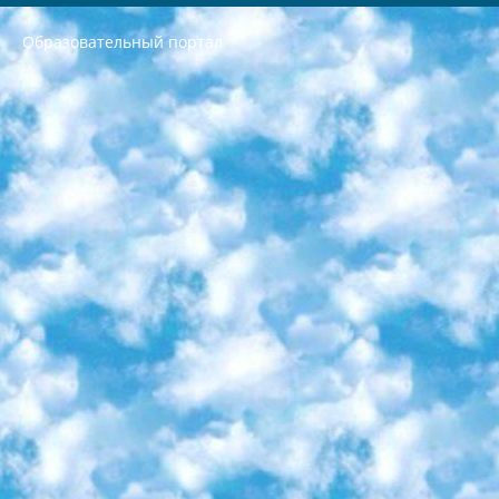
Образовательный портал
РЕСПУБЛИКА УЗБЕКИСТАН МИНИСТРЕРСТВО ДОШКОЛЬНОГО И ШКОЛЬНОГО ОБРАЗОВАНИЯ КОМАНДА в общеобразовательных учреждениях в 2023-2024 учебном году организация и проведение итоговой государственной аттестации обучающихся о Министра дошкольного и школьного образования Республики Узбекистан от 4 марта 2008 года (постановлением Минюста от 20 марта 2008 года № 1778 государственной регистрации) «Итоговое состояние учащихся общего среднего образования на основании положения об утверждении положения об аттестации общего среднего образования выпускной экзамен студентов в образовательных учреждениях в 2023-2024 учебном году В целях организации и прохождения аттестации приказываю: 1. Следующее: перечень предметов, по которым будет проводиться итоговая государственная аттестация и экзамен формы перевода согласно приложению 1; сертификаты международного образца, оценивающие уровень владения иностранными языками перечень согласно приложению 2; 2. Педагогический при специализированных образовательных учреждениях. научно-практический центр квалификации и международной оценки (Д.Давидова) 2024 г. До 25 марта: задания по предметам, по которым будет проводиться итоговая аттестация разработка и утверждение технических условий; итоговая аттестация на основании разработанного предметного задания разработка вопросов по предметам (устно и письменно), экзамен передача; общеобразовательные средние школы и специальные учебные заведения учащиеся выпускных классов школ и интернатов в агентской системе подготовка базы данных экзаменационных материалов и критериев оценки; перевод базы экзаменационных материалов на все языки обучения подать в Республиканский образовательный центр для изготовления; варианты экзаменов на основе разработанных контрольных материалов пусть будут поставлены задачи формирования. 3. Республиканский образовательный центр (Ш.Худайкулов) до 5 апреля 2024 года. до: база данных предоставленных экзаменационных материалов на все языки обучения перевод и экспертиза; для слепых, слабовидящих, глухих, слабослышащих и умственно отсталых детей учащиеся выпускных классов специализированных школ и школ-интернатов база данных экзаменационных материалов на всех преподаваемых языках подготовка критериев оценки; специализированные школы для умственно отсталых детей и технологии для учащихся выпускных классов школ-интернатов разработка соответствующих рекомендаций и критериев проведения ЕГЭ по естествознанию давать задания. 4. Педагогический при специализированных образовательных учреждениях. Научно-практический центр навыков и международной оценки (Д.Давидова), Республика образовательный центр (Худайкулов Ш.) итоговый государственный аттестационный экзамен ориентирован на творческое и логическое мышление при подготовке базы материалов учитывать введение заданий. 5. Следует отметить, что: сертификат государственного образца о знании общеобразовательного предмета и как минимум национальный уровень B1 по предметам на иностранных языках, указанным в Приложении 2. или международно признанный сертификат эквивалентного уровня студенты, изучающие определенный предмет, освобождаются от экзамена; по соответствующим предметам запланирована итоговая государственная аттестация за день до дня, путем жеребьевки Рабочей группой (в письменной форме по предметам, проводимым в форме) из числа сформированных вариантов выбрано 2 варианта; 2 выбранных варианта экзамена анонсированы на официальном сайте министерства и все выпускники по всей стране на основе этих вариантов проводит итоговую государственную аттестацию. 6. Государственное образование учащихся средних общеобразовательных учреждений. знания в соответствии с квалификационными требованиями, которые необходимо приобрести на основании стандартов итоговый (выпускной) контроль для 9 и 11 классов в целях тестирования Экзамены (далее – экзамены) состоят из предметов, перечисленных в приложении 1. будет сделано. 7. Экзамены пройдут с 26 мая по 15 июня 2024 г. (кроме науки физического воспитания). 8. Физическая для учащихся 9 классов общесредних образовательных учреждений. Экзамены по предмету «Образование, квалификация медицина» 1-6 мая 2024 года. сотрудники перевести под присмотр (с отклонениями в физическом или умственном развитии) специализированная школа для детей, школы-интернаты и со сколиозом школы-интернаты санаторного типа для больных детей исключены). 9. Он был слепым, слабовидящим и имел нарушения опорно-двигательного аппарата. экзамены в специализированных школах и интернатах для детей должны проводиться исходя из требований, предъявляемых к общеобразовательным учреждениям (физкультура кроме науки). 10. Специализированная школа для глухих и слабослышащих детей. и экзамены в интернатах и быть реализован в виде письменного теста по математике. 11. Специальность для умственно отсталых детей. Для 9 класса Родной язык и литературное письмо Государственный язык (язык обучения – узбекский). для неклассов) написано Математическое письмо Письменная/устная история Узбекистана Физическое воспитание практично Итоговый контроль Для 11 класса Написание родного языка и литературы (эссе) Математическое письмо Узбекский язык (обучение на узбекском языке) не посещающее общее среднее образование для учреждений)/Образовательное учреждение выбор письменный и устный Иностранный язык письменный/устный Письменная/устная история Узбекистана *По выбору студента:  Химия  Физика  Основы государственного права  География 10 бесплатных образовательных ресурсов - Мы составили подборку онлайн-проектов с интерактивными упражнениями, видеолекциями и статьями. Они помогут вам обрести новые и освежить старые знания бесплатно. 1. «ИНТУИТ» Старейшая образовательная площадка Рунета. Здесь вы найдёте сотни текстовых и видеокурсов на десятки различных тем — от программирования до психологии. Многие курсы подготовлены российскими университетами и крупными международными компаниями вроде Intel и Microsoft. Самостоятельное обучение бесплатное, но желающие могут оплатить услуги персональных наставников. 2. «Смартия» знакомит с актуальными профессиями и подсказывает, как им обучаться. Выбрав заинтересовавшую вас специальность — SMM-специалист, фотограф, веб-дизайнер или другую, — увидите список необходимых для неё умений. Чтобы вы могли освоить их самостоятельно, для каждого умения площадка отображает подборку ссылок на учебные материалы. Хотя «Смартия» ориентируется на русскоязычную аудиторию, часть контента всё же доступна только на английском. 3. «Лекторий Физтеха» Проект Московского физико-технического института (Физтеха). С его помощью вы можете смотреть онлайн серии лекций, записанные на видео в этом вузе. В числе доступных предметов — физика, биология, химия, информационные технологии и другие. К некоторым лекциям администрация ресурса прилагает готовые конспекты, которые можно скачивать в PDF-формате. 4. ITMOcourses Онлайн-площадка Санкт-Петербургского национального исследовательского университета информационных технологий, механики и оптики (ИТМО). Ресурс предоставляет свободный доступ к курсам, разработанным в этом вузе. Каталог материалов разбит на четыре категории: «Оптические системы и технологии», «Приборостроение и робототехника», «Информационные технологии» и «Биотехнологии». Курсы состоят из видеолекций, интерактивных демонстраций и заданий. 5. «КиберЛенинка» Электронная научная библиотека открытого доступа. Каталог площадки регулярно обрастает текстами статей из различных научных изданий. Сгруппированные по журналам и рубрикам публикации можно читать онлайн или скачивать целиком в PDF-формате. Проект нацелен на популяризацию науки за счёт открытого доступа к качественной информации. 6. «ПостНаука» На этом ресурсе публикуют подборки видеолекций, составленные экспертами из разных отраслей и объединённые общими темами. Среди них, к примеру, есть серии «Биоинформатика и геномика», «Культура средневековой Скандинавии» и Cinema Studies о теории кино. Каждая подборка лекций — логически связанная история, рассказанная экспертом от первого лица. Кроме того, на сайте появляются научно-образовательные статьи и тесты на разные темы. 7. «Newочём» Команда проекта «Newочём» отбирает самые интересные тексты из англоязычных СМИ и переводит те из них, за которые голосуют участники сообщества «ВКонтакте». По большей части это научно-популярные статьи. Редакторы придумывают лишь заголовки, в остальном содержание переводов соответствует оригиналам. Полные тексты можно читать прямо в социальной сети. 8. InternetUrok Онлайн-база материалов по основным дисциплинам школьной программы. Информация на сайте структурирована по классам, предметам и темам (урокам). Каждый урок состоит из видеолекций и конспектов. Есть также интерактивные тренажёры и тесты для закрепления пройденного материала. Даже если вы давно окончили школу, возможность повторить программу старших классов всегда может пригодиться. 9. Edutainme Ещё один ресурс об образовании. В отличие от Newtonew, как мне кажется, Edutainme больше ориентируется на представителей индустрии: педагогов, предпринимателей, разработчиков образовательных проектов. Но и любой, кто просто стремится к саморазвитию, найдёт на сайте много полезного и интересного для себя. Например, информацию о новых курсах и образовательных сервисах. 10. Newtonew Онлайн-медиа об образовании и обучении в широком смысле. Авторы Newtonew пишут об инструментах, заведениях, тактиках и стратегиях, которые помогают учить других и получать новые знания самостоятельно. На этой площадке вы найдёте новости, обзоры, аналитические мат