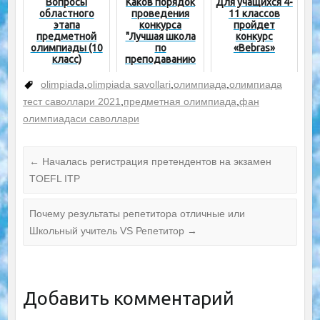
Вопросы
Каков порядок
Для учащихся 4-
областного
проведения
11 классов
этапа
конкурса
пройдет
предметной
"Лучшая школа
конкурс
олимпиады (10
по
«Bebras»
класс)
преподаванию
иностранных
языков"?
olimpiada
,
olimpiada savollari
,
олимпиада
,
олимпиада
тест саволлари 2021
,
предметная олимпиада
,
фан
олимпиадаси саволлари
←
Началась регистрация претендентов на экзамен
TOEFL ITP
Почему результаты репетитора отличные или
Школьный учитель VS Репетитор
→
Добавить комментарий