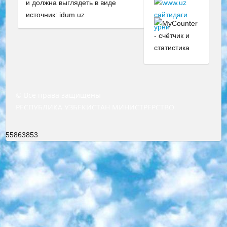
и должна выглядеть в виде
источник: idum.uz
© Все права защищены
РЕСПУБЛИКА УЗБЕКИСТАН МИНИСТРЕРСТВО ДОШКОЛЬНОГО И ШКОЛЬНОГО ОБРАЗОВАНИЯ КОМАНДА в общеобразовательных учреждениях в 2023-2024 учебном году организация и проведение итоговой государственной аттестации обучающихся о Министра дошкольного и школьного образования Республики Узбекистан от 4 марта 2008 года (постановлением Минюста от 20 марта 2008 года № 1778 государственной регистрации) «Итоговое состояние учащихся общего среднего образования на основании положения об утверждении положения об аттестации общего среднего образования выпускной экзамен студентов в образовательных учреждениях в 2023-2024 учебном году В целях организации и прохождения аттестации приказываю: 1. Следующее: перечень предметов, по которым будет проводиться итоговая государственная аттестация и экзамен формы перевода согласно приложению 1; сертификаты международного образца, оценивающие уровень владения иностранными языками перечень согласно приложению 2; 2. Педагогический при специализированных образовательных учреждениях. научно-практический центр квалификации и международной оценки (Д.Давидова) 2024 г. До 25 марта: задания по предметам, по которым будет проводиться итоговая аттестация разработка и утверждение технических условий; итоговая аттестация на основании разработанного предметного задания разработка вопросов по предметам (устно и письменно), экзамен передача; общеобразовательные средние школы и специальные учебные заведения учащиеся выпускных классов школ и интернатов в агентской системе подготовка базы данных экзаменационных материалов и критериев оценки; перевод базы экзаменационных материалов на все языки обучения подать в Республиканский образовательный центр для изготовления; варианты экзаменов на основе разработанных контрольных материалов пусть будут поставлены задачи формирования. 3. Республиканский образовательный центр (Ш.Худайкулов) до 5 апреля 2024 года. до: база данных предоставленных экзаменационных материалов на все языки обучения перевод и экспертиза; для слепых, слабовидящих, глухих, слабослышащих и умственно отсталых детей учащиеся выпускных классов специализированных школ и школ-интернатов база данных экзаменационных материалов на всех преподаваемых языках подготовка критериев оценки; специализированные школы для умственно отсталых детей и технологии для учащихся выпускных классов школ-интернатов разработка соответствующих рекомендаций и критериев проведения ЕГЭ по естествознанию давать задания. 4. Педагогический при специализированных образовательных учреждениях. Научно-практический центр навыков и международной оценки (Д.Давидова), Республика образовательный центр (Худайкулов Ш.) итоговый государственный аттестационный экзамен ориентирован на творческое и логическое мышление при подготовке базы материалов учитывать введение заданий. 5. Следует отметить, что: сертификат государственного образца о знании общеобразовательного предмета и как минимум национальный уровень B1 по предметам на иностранных языках, указанным в Приложении 2. или международно признанный сертификат эквивалентного уровня студенты, изучающие определенный предмет, освобождаются от экзамена; по соответствующим предметам запланирована итоговая государственная аттестация за день до дня, путем жеребьевки Рабочей группой (в письменной форме по предметам, проводимым в форме) из числа сформированных вариантов выбрано 2 варианта; 2 выбранных варианта экзамена анонсированы на официальном сайте министерства и все выпускники по всей стране на основе этих вариантов проводит итоговую государственную аттестацию. 6. Государственное образование учащихся средних общеобразовательных учреждений. знания в соответствии с квалификационными требованиями, которые необходимо приобрести на основании стандартов итоговый (выпускной) контроль для 9 и 11 классов в целях тестирования Экзамены (далее – экзамены) состоят из предметов, перечисленных в приложении 1. будет сделано. 7. Экзамены пройдут с 26 мая по 15 июня 2024 г. (кроме науки физического воспитания). 8. Физическая для учащихся 9 классов общесредних образовательных учреждений. Экзамены по предмету «Образование, квалификация медицина» 1-6 мая 2024 года. сотрудники перевести под присмотр (с отклонениями в физическом или умственном развитии) специализированная школа для детей, школы-интернаты и со сколиозом школы-интернаты санаторного типа для больных детей исключены). 9. Он был слепым, слабовидящим и имел нарушения опорно-двигательного аппарата. экзамены в специализированных школах и интернатах для детей должны проводиться исходя из требований, предъявляемых к общеобразовательным учреждениям (физкультура кроме науки). 10. Специализированная школа для глухих и слабослышащих детей. и экзамены в интернатах и быть реализован в виде письменного теста по математике. 11. Специальность для умственно отсталых детей. Для 9 класса Родной язык и литературное письмо Государственный язык (язык обучения – узбекский). для неклассов) написано Математическое письмо Письменная/устная история Узбекистана Физическое воспитание практично Итоговый контроль Для 11 класса Написание родного языка и литературы (эссе) Математическое письмо Узбекский язык (обучение на узбекском языке) не посещающее общее среднее образование для учреждений)/Образовательное учреждение выбор письменный и устный Иностранный язык письменный/устный Письменная/устная история Узбекистана *По выбору студента:  Химия  Физика  Основы государственного права  География 10 бесплатных образовательных ресурсов - Мы составили подборку онлайн-проектов с интерактивными упражнениями, видеолекциями и статьями. Они помогут вам обрести новые и освежить старые знания бесплатно. 1. «ИНТУИТ» Старейшая образовательная площадка Рунета. Здесь вы найдёте сотни текстовых и видеокурсов на десятки различных тем — от программирования до психологии. Многие курсы подготовлены российскими университетами и крупными международными компаниями вроде Intel и Microsoft. Самостоятельное обучение бесплатное, но желающие могут оплатить услуги персональных наставников. 2. «Смартия» знакомит с актуальными профессиями и подсказывает, как им обучаться. Выбрав заинтересовавшую вас специальность — SMM-специалист, фотограф, веб-дизайнер или другую, — увидите список необходимых для неё умений. Чтобы вы могли освоить их самостоятельно, для каждого умения площадка отображает подборку ссылок на учебные материалы. Хотя «Смартия» ориентируется на русскоязычную аудиторию, часть контента всё же доступна только на английском. 3. «Лекторий Физтеха» Проект Московского физико-технического института (Физтеха). С его помощью вы можете смотреть онлайн серии лекций, записанные на видео в этом вузе. В числе доступных предметов — физика, биология, химия, информационные технологии и другие. К некоторым лекциям администрация ресурса прилагает готовые конспекты, которые можно скачивать в PDF-формате. 4. ITMOcourses Онлайн-площадка Санкт-Петербургского национального исследовательского университета информационных технологий, механики и оптики (ИТМО). Ресурс предоставляет свободный доступ к курсам, разработанным в этом вузе. Каталог материалов разбит на четыре категории: «Оптические системы и технологии», «Приборостроение и робототехника», «Информационные технологии» и «Биотехнологии». Курсы состоят из видеолекций, интерактивных демонстраций и заданий. 5. «КиберЛенинка» Электронная научная библиотека открытого доступа. Каталог площадки регулярно обрастает текстами статей из различных научных изданий. Сгруппированные по журналам и рубрикам публикации можно читать онлайн или скачивать целиком в PDF-формате. Проект нацелен на популяризацию науки за счёт открытого доступа к качественной информации. 6. «ПостНаука» На этом ресурсе публикуют подборки видеолекций, составленные экспертами из разных отраслей и объединённые общими темами. Среди них, к примеру, есть серии «Биоинформатика и геномика», «Культура средневековой Скандинавии» и Cinema Studies о теории кино. Каждая подборка лекций — логически связанная история, рассказанная экспертом от первого лица. Кроме того, на сайте появляются научно-образовательные статьи и тесты на разные темы. 7. «Newочём» Команда проекта «Newочём» отбирает самые интересные тексты из англоязычных СМИ и переводит те из них, за которые голосуют участники сообщества «ВКонтакте». По большей части это научно-популярные статьи. Редакторы придумывают лишь заголовки, в остальном содержание переводов соответствует оригиналам. Полные тексты можно читать прямо в социальной сети. 8. InternetUrok Онлайн-база материалов по основным дисциплинам школьной программы. Информация на сайте структурирована по классам, предметам и темам (урокам). Каждый урок состоит из видеолекций и конспектов. Есть также интерактивные тренажёры и тесты для закрепления пройденного материала. Даже если вы давно окончили школу, возможность повторить программу старших классов всегда может пригодиться. 9. Edutainme Ещё один ресурс об образовании. В отличие от Newtonew, как мне кажется, Edutainme больше ориентируется на представителей индустрии: педагогов, предпринимателей, разработчиков образовательных проектов. Но и любой, кто просто стремится к саморазвитию, найдёт на сайте много полезного и интересного для себя. Например, информацию о новых курсах и образовательных сервисах. 10. Newtonew Онлайн-медиа об образовании и обучении в широком смысле. Авторы Newtonew пишут об инструментах, заведениях, тактиках и стратегиях, которые помогают учить других и получать новые знания самостоятельно. На этой площадке вы найдёте новости, обзоры, аналитические мате
55863853