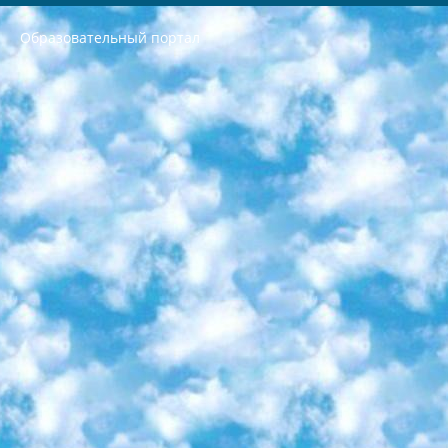
Образовательный портал
РЕСПУБЛИКА УЗБЕКИСТАН МИНИСТРЕРСТВО ДОШКОЛЬНОГО И ШКОЛЬНОГО ОБРАЗОВАНИЯ КОМАНДА в общеобразовательных учреждениях в 2023-2024 учебном году организация и проведение итоговой государственной аттестации обучающихся о Министра дошкольного и школьного образования Республики Узбекистан от 4 марта 2008 года (постановлением Минюста от 20 марта 2008 года № 1778 государственной регистрации) «Итоговое состояние учащихся общего среднего образования на основании положения об утверждении положения об аттестации общего среднего образования выпускной экзамен студентов в образовательных учреждениях в 2023-2024 учебном году В целях организации и прохождения аттестации приказываю: 1. Следующее: перечень предметов, по которым будет проводиться итоговая государственная аттестация и экзамен формы перевода согласно приложению 1; сертификаты международного образца, оценивающие уровень владения иностранными языками перечень согласно приложению 2; 2. Педагогический при специализированных образовательных учреждениях. научно-практический центр квалификации и международной оценки (Д.Давидова) 2024 г. До 25 марта: задания по предметам, по которым будет проводиться итоговая аттестация разработка и утверждение технических условий; итоговая аттестация на основании разработанного предметного задания разработка вопросов по предметам (устно и письменно), экзамен передача; общеобразовательные средние школы и специальные учебные заведения учащиеся выпускных классов школ и интернатов в агентской системе подготовка базы данных экзаменационных материалов и критериев оценки; перевод базы экзаменационных материалов на все языки обучения подать в Республиканский образовательный центр для изготовления; варианты экзаменов на основе разработанных контрольных материалов пусть будут поставлены задачи формирования. 3. Республиканский образовательный центр (Ш.Худайкулов) до 5 апреля 2024 года. до: база данных предоставленных экзаменационных материалов на все языки обучения перевод и экспертиза; для слепых, слабовидящих, глухих, слабослышащих и умственно отсталых детей учащиеся выпускных классов специализированных школ и школ-интернатов база данных экзаменационных материалов на всех преподаваемых языках подготовка критериев оценки; специализированные школы для умственно отсталых детей и технологии для учащихся выпускных классов школ-интернатов разработка соответствующих рекомендаций и критериев проведения ЕГЭ по естествознанию давать задания. 4. Педагогический при специализированных образовательных учреждениях. Научно-практический центр навыков и международной оценки (Д.Давидова), Республика образовательный центр (Худайкулов Ш.) итоговый государственный аттестационный экзамен ориентирован на творческое и логическое мышление при подготовке базы материалов учитывать введение заданий. 5. Следует отметить, что: сертификат государственного образца о знании общеобразовательного предмета и как минимум национальный уровень B1 по предметам на иностранных языках, указанным в Приложении 2. или международно признанный сертификат эквивалентного уровня студенты, изучающие определенный предмет, освобождаются от экзамена; по соответствующим предметам запланирована итоговая государственная аттестация за день до дня, путем жеребьевки Рабочей группой (в письменной форме по предметам, проводимым в форме) из числа сформированных вариантов выбрано 2 варианта; 2 выбранных варианта экзамена анонсированы на официальном сайте министерства и все выпускники по всей стране на основе этих вариантов проводит итоговую государственную аттестацию. 6. Государственное образование учащихся средних общеобразовательных учреждений. знания в соответствии с квалификационными требованиями, которые необходимо приобрести на основании стандартов итоговый (выпускной) контроль для 9 и 11 классов в целях тестирования Экзамены (далее – экзамены) состоят из предметов, перечисленных в приложении 1. будет сделано. 7. Экзамены пройдут с 26 мая по 15 июня 2024 г. (кроме науки физического воспитания). 8. Физическая для учащихся 9 классов общесредних образовательных учреждений. Экзамены по предмету «Образование, квалификация медицина» 1-6 мая 2024 года. сотрудники перевести под присмотр (с отклонениями в физическом или умственном развитии) специализированная школа для детей, школы-интернаты и со сколиозом школы-интернаты санаторного типа для больных детей исключены). 9. Он был слепым, слабовидящим и имел нарушения опорно-двигательного аппарата. экзамены в специализированных школах и интернатах для детей должны проводиться исходя из требований, предъявляемых к общеобразовательным учреждениям (физкультура кроме науки). 10. Специализированная школа для глухих и слабослышащих детей. и экзамены в интернатах и быть реализован в виде письменного теста по математике. 11. Специальность для умственно отсталых детей. Для 9 класса Родной язык и литературное письмо Государственный язык (язык обучения – узбекский). для неклассов) написано Математическое письмо Письменная/устная история Узбекистана Физическое воспитание практично Итоговый контроль Для 11 класса Написание родного языка и литературы (эссе) Математическое письмо Узбекский язык (обучение на узбекском языке) не посещающее общее среднее образование для учреждений)/Образовательное учреждение выбор письменный и устный Иностранный язык письменный/устный Письменная/устная история Узбекистана *По выбору студента:  Химия  Физика  Основы государственного права  География 10 бесплатных образовательных ресурсов - Мы составили подборку онлайн-проектов с интерактивными упражнениями, видеолекциями и статьями. Они помогут вам обрести новые и освежить старые знания бесплатно. 1. «ИНТУИТ» Старейшая образовательная площадка Рунета. Здесь вы найдёте сотни текстовых и видеокурсов на десятки различных тем — от программирования до психологии. Многие курсы подготовлены российскими университетами и крупными международными компаниями вроде Intel и Microsoft. Самостоятельное обучение бесплатное, но желающие могут оплатить услуги персональных наставников. 2. «Смартия» знакомит с актуальными профессиями и подсказывает, как им обучаться. Выбрав заинтересовавшую вас специальность — SMM-специалист, фотограф, веб-дизайнер или другую, — увидите список необходимых для неё умений. Чтобы вы могли освоить их самостоятельно, для каждого умения площадка отображает подборку ссылок на учебные материалы. Хотя «Смартия» ориентируется на русскоязычную аудиторию, часть контента всё же доступна только на английском. 3. «Лекторий Физтеха» Проект Московского физико-технического института (Физтеха). С его помощью вы можете смотреть онлайн серии лекций, записанные на видео в этом вузе. В числе доступных предметов — физика, биология, химия, информационные технологии и другие. К некоторым лекциям администрация ресурса прилагает готовые конспекты, которые можно скачивать в PDF-формате. 4. ITMOcourses Онлайн-площадка Санкт-Петербургского национального исследовательского университета информационных технологий, механики и оптики (ИТМО). Ресурс предоставляет свободный доступ к курсам, разработанным в этом вузе. Каталог материалов разбит на четыре категории: «Оптические системы и технологии», «Приборостроение и робототехника», «Информационные технологии» и «Биотехнологии». Курсы состоят из видеолекций, интерактивных демонстраций и заданий. 5. «КиберЛенинка» Электронная научная библиотека открытого доступа. Каталог площадки регулярно обрастает текстами статей из различных научных изданий. Сгруппированные по журналам и рубрикам публикации можно читать онлайн или скачивать целиком в PDF-формате. Проект нацелен на популяризацию науки за счёт открытого доступа к качественной информации. 6. «ПостНаука» На этом ресурсе публикуют подборки видеолекций, составленные экспертами из разных отраслей и объединённые общими темами. Среди них, к примеру, есть серии «Биоинформатика и геномика», «Культура средневековой Скандинавии» и Cinema Studies о теории кино. Каждая подборка лекций — логически связанная история, рассказанная экспертом от первого лица. Кроме того, на сайте появляются научно-образовательные статьи и тесты на разные темы. 7. «Newочём» Команда проекта «Newочём» отбирает самые интересные тексты из англоязычных СМИ и переводит те из них, за которые голосуют участники сообщества «ВКонтакте». По большей части это научно-популярные статьи. Редакторы придумывают лишь заголовки, в остальном содержание переводов соответствует оригиналам. Полные тексты можно читать прямо в социальной сети. 8. InternetUrok Онлайн-база материалов по основным дисциплинам школьной программы. Информация на сайте структурирована по классам, предметам и темам (урокам). Каждый урок состоит из видеолекций и конспектов. Есть также интерактивные тренажёры и тесты для закрепления пройденного материала. Даже если вы давно окончили школу, возможность повторить программу старших классов всегда может пригодиться. 9. Edutainme Ещё один ресурс об образовании. В отличие от Newtonew, как мне кажется, Edutainme больше ориентируется на представителей индустрии: педагогов, предпринимателей, разработчиков образовательных проектов. Но и любой, кто просто стремится к саморазвитию, найдёт на сайте много полезного и интересного для себя. Например, информацию о новых курсах и образовательных сервисах. 10. Newtonew Онлайн-медиа об образовании и обучении в широком смысле. Авторы Newtonew пишут об инструментах, заведениях, тактиках и стратегиях, которые помогают учить других и получать новые знания самостоятельно. На этой площадке вы найдёте новости, обзоры, аналитические мат