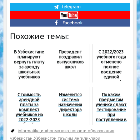
Похожие темы:
В Узбекистане
Президент
С 2022/2023
планируют
поздравил
учебного года
вернуть плату
выпускников
отменено
за аренду
школ
полное
школьных
введение
учебников
единой
школьной
формы
Стоимость
Изменится
По каким
арендной
система
предметам
платы за
назначения
ученики сдают
комплект
директора
тестирование
учебников на
школы
при
2022-2023
поступлении в
учебный год
специализиров
анные школы?
informatika
,
информатика
,
новости образования
узбекистан
,
Узбекистон таълим янгиликлари