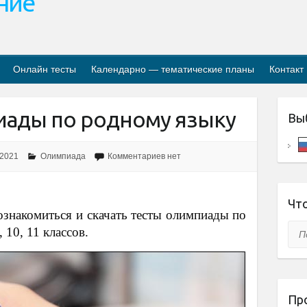
ание
Онлайн тесты
Календарно — тематические планы
Контакт
ады по родному языку
Вы
 2021
Олимпиада
Комментариев нет
Что
ознакомиться и скачать тесты олимпиады по
Пои
, 10, 11 классов.
Пр