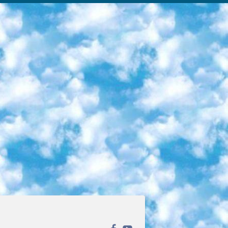
ека открытого доступа. Каталог площадки регулярно обрастает текстами статей из различных научных изданий. Сгруппированные по журналам и рубрикам публикации можно читать онлайн или скачивать целиком в PDF-формате. Проект нацелен на популяризацию науки за счёт открытого доступа к качественной информации. 6. «ПостНаука» На этом ресурсе публикуют подборки видеолекций, составленные экспертами из разных отраслей и объединённые общими темами. Среди них, к примеру, есть серии «Биоинформатика и геномика», «Культура средневековой Скандинавии» и Cinema Studies о теории кино. Каждая подборка лекций — логически связанная история, рассказанная экспертом от первого лица. Кроме того, на сайте появляются научно-образовательные статьи и тесты на разные темы. 7. «Newочём» Команда проекта «Newочём» отбирает самые интересные тексты из англоязычных СМИ и переводит те из них, за которые голосуют участники сообщества «ВКонтакте». По большей части это научно-популярные статьи. Редакторы придумывают лишь заголовки, в остальном содержание переводов соответствует оригиналам. Полные тексты можно читать прямо в социальной сети. 8. InternetUrok Онлайн-база материалов по основным дисциплинам школьной программы. Информация на сайте структурирована по классам, предметам и темам (урокам). Каждый урок состоит из видеолекций и конспектов. Есть также интерактивные тренажёры и тесты для закрепления пройденного материала. Даже если вы давно окончили школу, возможность повторить программу старших классов всегда может пригодиться. 9. Edutainme Ещё один ресурс об образовании. В отличие от Newtonew, как мне кажется, Edutainme больше ориентируется на представителей индустрии: педагогов, предпринимателей, разработчиков образовательных проектов. Но и любой, кто просто стремится к саморазвитию, найдёт на сайте много полезного и интересного для себя. Например, информацию о новых курсах и образовательных сервисах. 10. Newtonew Онлайн-медиа об образовании и обучении в широком смысле. Авторы Newtonew пишут об инструментах, заведениях, тактиках и стратегиях, которые помогают учить других и получать новые знания самостоятельно. На этой площадке вы найдёте новости, обзоры, аналитические мат