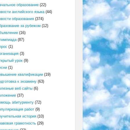
ачальное образование
(22)
овости английского языка
(44)
овости образования
(374)
бразование за рубежом
(12)
бъявление
(16)
лимпиада
(87)
прос
(1)
рганизация
(3)
ткрытый урок
(9)
есни
(1)
овышение квалификации
(19)
одготовка к экзамену
(63)
олезные веб сайты
(6)
оложение
(37)
омощь абитуриенту
(72)
опуляризация работ
(9)
оучительная история
(10)
равовая грамотность
(29)