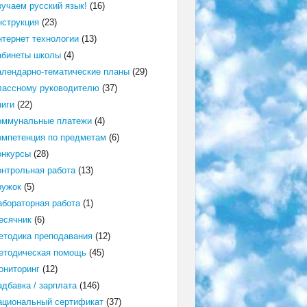
зучаем русский язык!
(16)
нструкция
(23)
нтернет технологии
(13)
абинеты школы
(4)
алендарно-тематические планы
(29)
лассному руководителю
(37)
ниги
(22)
оммунальные платежи
(4)
омпетенция по предметам
(6)
онкурсы
(28)
онтрольная работа
(13)
ружок
(5)
абораторная работа
(1)
есячник
(6)
етодика преподавания
(12)
етодическая помощь
(45)
ониторинг
(12)
адбавка / зарплата
(146)
ациональный сертификат
(37)