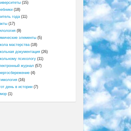
ниверситеты
(15)
чебники
(18)
читель года
(11)
акты
(17)
илология
(9)
имические элементы
(5)
кола мастерства
(18)
кольная документация
(26)
кольному психологу
(11)
лектронный журнал
(57)
нергосбережение
(4)
тимология
(16)
от день в истории
(7)
мор
(1)