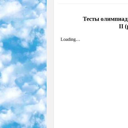
Тесты олимпиады
II 