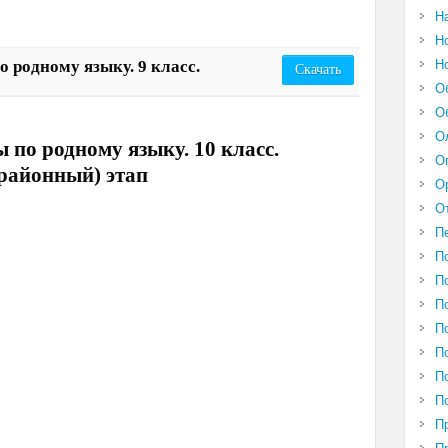
Н
Н
Н
 родному языку. 9 класс.
Скачать
О
О
О
 по родному языку. 10 класс.
О
(районный) этап
О
О
П
П
П
П
П
П
П
П
П