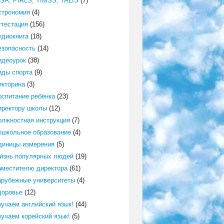
ISA, PIRLS, TIMSS, TALIS
(7)
строномия
(4)
ттестация
(156)
удиокнига
(18)
езопасность
(14)
идеоурок
(38)
иды спорта
(9)
икторина
(3)
оспитание ребёнка
(23)
иректору школы
(12)
олжностная инструкция
(7)
ошкольное образование
(4)
диницы измерения
(5)
изнь популярных людей
(19)
аместителю директора
(61)
арубежные университеты
(4)
доровье
(12)
зучаем английский язык!
(44)
зучаем корейский язык!
(5)