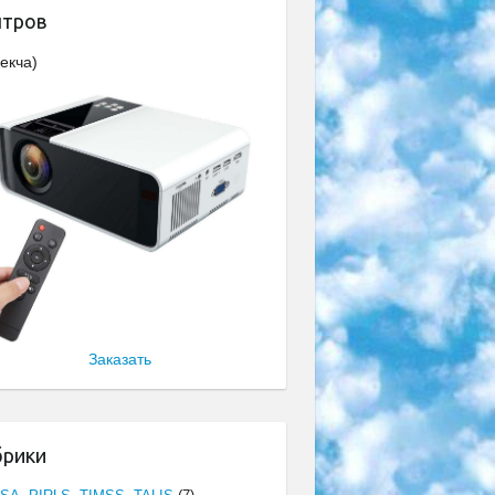
нтров
екча)
Заказать
брики