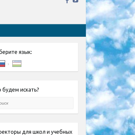
берите язык:
 будем искать?
ск
оекторы для школ и учебных