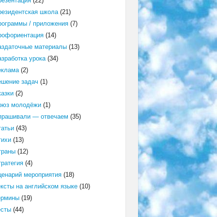
резентация
(22)
резидентская школа
(21)
рограммы / приложения
(7)
рофориентация
(14)
аздаточные материалы
(13)
азработка урока
(34)
еклама
(2)
ешение задач
(1)
казки
(2)
оюз молодёжи
(1)
прашивали — отвечаем
(35)
татьи
(43)
тихи
(13)
траны
(12)
тратегия
(4)
ценарий мероприятия
(18)
ексты на английском языке
(10)
ермины
(19)
есты
(44)