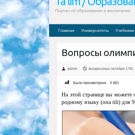
Ta’lim / Образов
Портал об образовании и воспитании
Главная
Университеты
Учебники
Вопросы олимпи
admin
воскресенье октября 17th,
Было просмотрено
3 481
На этой странице вы можете 
родному языку (ona tili) для 9