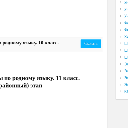
У
У
У
Ф
Ф
Х
 родному языку. 10 класс.
Ш
Скачать
Ш
Ш
Э
Э
 по родному языку. 11 класс.
Э
(районный) этап
Эт
Ю