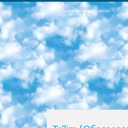
Образовательный портал
РЕСПУБЛИКА УЗБЕКИСТАН МИНИСТРЕРСТВО ДОШКОЛЬНОГО И ШКОЛЬНОГО ОБРАЗОВАНИЯ КОМАНДА в общеобразовательных учреждениях в 2023-2024 учебном году организация и проведение итоговой государственной аттестации обучающихся о Министра дошкольного и школьного образования Республики Узбекистан от 4 марта 2008 года (постановлением Минюста от 20 марта 2008 года № 1778 государственной регистрации) «Итоговое состояние учащихся общего среднего образования на основании положения об утверждении положения об аттестации общего среднего образования выпускной экзамен студентов в образовательных учреждениях в 2023-2024 учебном году В целях организации и прохождения аттестации приказываю: 1. Следующее: перечень предметов, по которым будет проводиться итоговая государственная аттестация и экзамен формы перевода согласно приложению 1; сертификаты международного образца, оценивающие уровень владения иностранными языками перечень согласно приложению 2; 2. Педагогический при специализированных образовательных учреждениях. научно-практический центр квалификации и международной оценки (Д.Давидова) 2024 г. До 25 марта: задания по предметам, по которым будет проводиться итоговая аттестация разработка и утверждение технических условий; итоговая аттестация на основании разработанного предметного задания разработка вопросов по предметам (устно и письменно), экзамен передача; общеобразовательные средние школы и специальные учебные заведения учащиеся выпускных классов школ и интернатов в агентской системе подготовка базы данных экзаменационных материалов и критериев оценки; перевод базы экзаменационных материалов на все языки обучения подать в Республиканский образовательный центр для изготовления; варианты экзаменов на основе разработанных контрольных материалов пусть будут поставлены задачи формирования. 3. Республиканский образовательный центр (Ш.Худайкулов) до 5 апреля 2024 года. до: база данных предоставленных экзаменационных материалов на все языки обучения перевод и экспертиза; для слепых, слабовидящих, глухих, слабослышащих и умственно отсталых детей учащиеся выпускных классов специализированных школ и школ-интернатов база данных экзаменационных материалов на всех преподаваемых языках подготовка критериев оценки; специализированные школы для умственно отсталых детей и технологии для учащихся выпускных классов школ-интернатов разработка соответствующих рекомендаций и критериев проведения ЕГЭ по естествознанию давать задания. 4. Педагогический при специализированных образовательных учреждениях. Научно-практический центр навыков и международной оценки (Д.Давидова), Республи