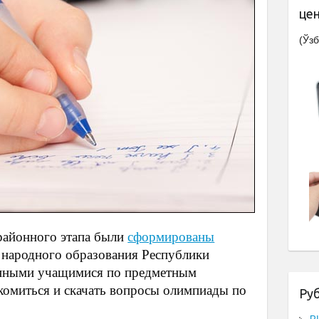
це
(Ўзб
районного этапа были
сформированы
 народного образования Республики
ренными учащимися по предметным
комиться и скачать вопросы олимпиады по
Ру