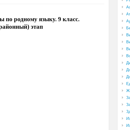
P
А
А
 по родному языку. 9 класс.
А
(районный) этап
Б
В
В
В
В
Д
Д
Д
Е
Ж
З
З
З
И
И