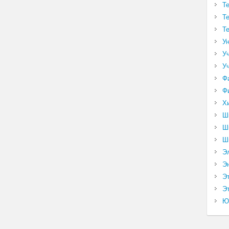
Т
Т
Т
У
У
У
Ф
Ф
Х
Ш
Ш
Ш
Э
Э
Э
Эт
Ю