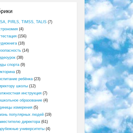
брики
ISA, PIRLS, TIMSS, TALIS
(7)
строномия
(4)
ттестация
(156)
удиокнига
(18)
езопасность
(14)
идеоурок
(38)
иды спорта
(9)
икторина
(3)
оспитание ребёнка
(23)
иректору школы
(12)
олжностная инструкция
(7)
ошкольное образование
(4)
диницы измерения
(5)
изнь популярных людей
(19)
аместителю директора
(61)
арубежные университеты
(4)