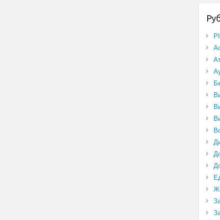
Ру
P
А
А
А
Б
В
В
В
В
Д
Д
Д
Е
Ж
З
З