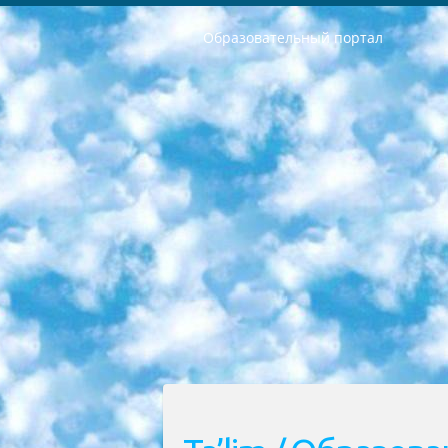
Образовательный портал
РЕСПУБЛИКА УЗБЕКИСТАН МИНИСТРЕРСТВО ДОШКОЛЬНОГО И ШКОЛЬНОГО ОБРАЗОВАНИЯ КОМАНДА в общеобразовательных учреждениях в 2023-2024 учебном году организация и проведение итоговой государственной аттестации обучающихся о Министра дошкольного и школьного образования Республики Узбекистан от 4 марта 2008 года (постановлением Минюста от 20 марта 2008 года № 1778 государственной регистрации) «Итоговое состояние учащихся общего среднего образования на основании положения об утверждении положения об аттестации общего среднего образования выпускной экзамен студентов в образовательных учреждениях в 2023-2024 учебном году В целях организации и прохождения аттестации приказываю: 1. Следующее: перечень предметов, по которым будет проводиться итоговая государственная аттестация и экзамен формы перевода согласно приложению 1; сертификаты международного образца, оценивающие уровень владения иностранными языками перечень согласно приложению 2; 2. Педагогический при специализированных образовательных учреждениях. научно-практический центр квалификации и международной оценки (Д.Давидова) 2024 г. До 25 марта: задания по предметам, по которым будет проводиться итоговая аттестация разработка и утверждение технических условий; итоговая аттестация на основании разработанного предметного задания разработка вопросов по предметам (устно и письменно), экзамен передача; общеобразовательные средние школы и специальные учебные заведения учащиеся выпускных классов школ и интернатов в агентской системе подготовка базы данных экзаменационных материалов и критериев оценки; перевод базы экзаменационных материалов на все языки обучения подать в Республиканский образовательный центр для изготовления; варианты экзаменов на основе разработанных контрольных материалов пусть будут поставлены задачи формирования. 3. Республиканский образовательный центр (Ш.Худайкулов) до 5 апреля 2024 года. до: база данных предоставленных экзаменационных материалов на все языки обучения перевод и экспертиза; для слепых, слабовидящих, глухих, слабослышащих и умственно отсталых детей учащиеся выпускных классов специализированных школ и школ-интернатов база данных экзаменационных материалов на всех преподаваемых языках подготовка критериев оценки; специализированные школы для умственно отсталых детей и технологии для учащихся выпускных классов школ-интернатов разработка соответствующих рекомендаций и критериев проведения ЕГЭ по естествознанию давать задания. 4. Педагогический при специализированных образовательных учреждениях. Научно-практический центр навыков и международной оценки (Д.Давидова), Республи