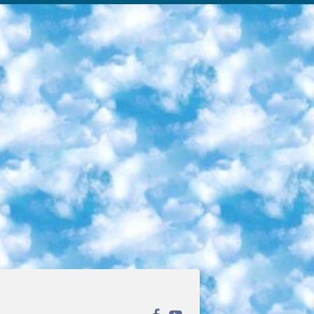
ека открытого доступа. Каталог площадки регулярно обрастает текстами статей из различных научных изданий. Сгруппированные по журналам и рубрикам публикации можно читать онлайн или скачивать целиком в PDF-формате. Проект нацелен на популяризацию науки за счёт открытого доступа к качественной информации. 6. «ПостНаука» На этом ресурсе публикуют подборки видеолекций, составленные экспертами из разных отраслей и объединённые общими темами. Среди них, к примеру, есть серии «Биоинформатика и геномика», «Культура средневековой Скандинавии» и Cinema Studies о теории кино. Каждая подборка лекций — логически связанная история, рассказанная экспертом от первого лица. Кроме того, на сайте появляются научно-образовательные статьи и тесты на разные темы. 7. «Newочём» Команда проекта «Newочём» отбирает самые интересные тексты из англоязычных СМИ и переводит те из них, за которые голосуют участники сообщества «ВКонтакте». По большей части это научно-популярные статьи. Редакторы придумывают лишь заголовки, в остальном содержание переводов соответствует оригиналам. Полные тексты можно читать прямо в социальной сети. 8. InternetUrok Онлайн-база материалов по основным дисциплинам школьной программы. Информация на сайте структурирована по классам, предметам и темам (урокам). Каждый урок состоит из видеолекций и конспектов. Есть также интерактивные тренажёры и тесты для закрепления пройденного материала. Даже если вы давно окончили школу, возможность повторить программу старших классов всегда может пригодиться. 9. Edutainme Ещё один ресурс об образовании. В отличие от Newtonew, как мне кажется, Edutainme больше ориентируется на представителей индустрии: педагогов, предпринимателей, разработчиков образовательных проектов. Но и любой, кто просто стремится к саморазвитию, найдёт на сайте много полезного и интересного для себя. Например, информацию о новых курсах и образовательных сервисах. 10. Newtonew Онлайн-медиа об образовании и обучении в широком смысле. Авторы Newtonew пишут об инструментах, заведениях, тактиках и стратегиях, которые помогают учить других и получать новые знания самостоятельно. На этой площадке вы найдёте новости, обзоры, аналитические мат