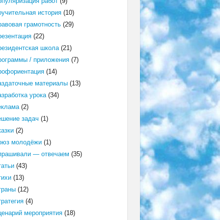
опуляризация работ
(9)
оучительная история
(10)
равовая грамотность
(29)
резентация
(22)
резидентская школа
(21)
рограммы / приложения
(7)
рофориентация
(14)
аздаточные материалы
(13)
азработка урока
(34)
еклама
(2)
ешение задач
(1)
казки
(2)
оюз молодёжи
(1)
прашивали — отвечаем
(35)
татьи
(43)
тихи
(13)
траны
(12)
тратегия
(4)
ценарий мероприятия
(18)