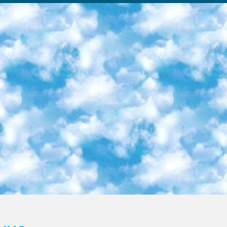
ка образовательный центр (Худайкулов Ш.) итоговый государственный аттестационный экзамен ориентирован на творческое и логическое мышление при подготовке базы материалов учитывать введение заданий. 5. Следует отметить, что: сертификат государственного образца о знании общеобразовательного предмета и как минимум национальный уровень B1 по предметам на иностранных языках, указанным в Приложении 2. или международно признанный сертификат эквивалентного уровня студенты, изучающие определенный предмет, освобождаются от экзамена; по соответствующим предметам запланирована итоговая государственная аттестация за день до дня, путем жеребьевки Рабочей группой (в письменной форме по предметам, проводимым в форме) из числа сформированных вариантов выбрано 2 варианта; 2 выбранных варианта экзамена анонсированы на официальном сайте министерства и все выпускники по всей стране на основе этих вариантов проводит итоговую государственную аттестацию. 6. Государственное образование учащихся средних общеобразовательных учреждений. знания в соответствии с квалификационными требованиями, которые необходимо приобрести на основании стандартов итоговый (выпускной) контроль для 9 и 11 классов в целях тестирования Экзамены (далее – экзамены) состоят из предметов, перечисленных в приложении 1. будет сделано. 7. Экзамены пройдут с 26 мая по 15 июня 2024 г. (кроме науки физического воспитания). 8. Физическая для учащихся 9 классов общесредних образовательных учреждений. Экзамены по предмету «Образование, квалификация медицина» 1-6 мая 2024 года. сотрудники перевести под присмотр (с отклонениями в физическом или умственном развитии) специализированная школа для детей, школы-интернаты и со сколиозом школы-интернаты санаторного типа для больных детей исключены). 9. Он был слепым, слабовидящим и имел нарушения опорно-двигательного аппарата. экзамены в специализированных школах и интернатах для детей должны проводиться исходя из требований, предъявляемых к общеобразовательным учреждениям (физкультура кроме науки). 10. Специализированная школа для глухих и слабослышащих детей. и экзамены в интернатах и быть реализован в виде письменного теста по математике. 11. Специальность для умственно отсталых детей. Для 9 класса Родной язык и литературное письмо Государственный язык (язык обучения – узбекский). для неклассов) написано Математическое письмо Письменная/устная история Узбекистана Физическое воспитание практично Итоговый контроль Для 11 класса Написание родного языка и литературы (эссе) Математическое письмо Узбекский язык (обучение на узбекском языке) не посещающее общее среднее образование для учреждений)/Образовательное учреждение выбор письменный и устный Иностранный язык письменный/устный Письменная/устная история Узбекистана *По выбору студента:  Химия  Физика  Основы государственного права  География 10 бесплатных образовательных ресурсов - Мы составили подборку онлайн-проектов с интерактивными упражнениями, видеолекциями и статьями. Они помогут вам обрести новые и освежить старые знания бесплатно. 1. «ИНТУИТ» Старейшая образовательная площадка Рунета. Здесь вы найдёте сотни текстовых и видеокурсов на десятки различных тем — от программирования до психологии. Многие курсы подготовлены российскими университетами и крупными международными компаниями вроде Intel и Microsoft. Самостоятельное обучение бесплатное, но желающие могут оплатить услуги персональных наставников. 2. «Смартия» знакомит с актуальными профессиями и подсказывает, как им обучаться. Выбрав заинтересовавшую вас специальность — SMM-специалист, фотограф, веб-дизайнер или другую, — увидите список необходимых для неё умений. Чтобы вы могли освоить их самостоятельно, для каждого умения площадка отображает подборку ссылок на учебные материалы. Хотя «Смартия» ориентируется на русскоязычную аудиторию, часть контента всё же доступна только на английском. 3. «Лекторий Физтеха» Проект Московского физико-технического института (Физтеха). С его помощью вы можете смотреть онлайн серии лекций, записанные на видео в этом вузе. В числе доступных предметов — физика, биология, химия, информационные технологии и другие. К некоторым лекциям администрация ресурса прилагает готовые конспекты, которые можно скачивать в PDF-формате. 4. ITMOcourses Онлайн-площадка Санкт-Петербургского национального исследовательского университета информационных технологий, механики и оптики (ИТМО). Ресурс предоставляет свободный доступ к курсам, разработанным в этом вузе. Каталог материалов разбит на четыре категории: «Оптические системы и технологии», «Приборостроение и робототехника», «Информационные технологии» и «Биотехнологии». Курсы состоят из видеолекций, интерактивных демонстраций и заданий. 5. «КиберЛенинка» Электронная научная библиот