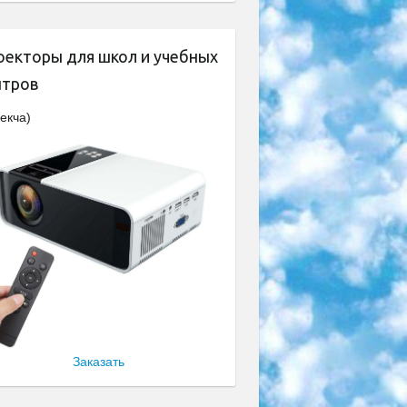
оекторы для школ и учебных
нтров
екча)
Заказать