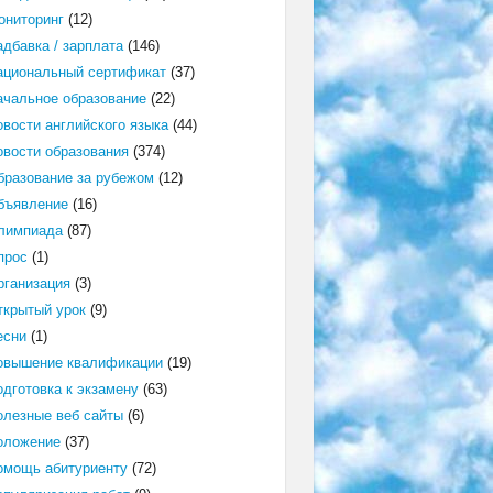
ониторинг
(12)
адбавка / зарплата
(146)
ациональный сертификат
(37)
ачальное образование
(22)
овости английского языка
(44)
овости образования
(374)
бразование за рубежом
(12)
бъявление
(16)
лимпиада
(87)
прос
(1)
рганизация
(3)
ткрытый урок
(9)
есни
(1)
овышение квалификации
(19)
одготовка к экзамену
(63)
олезные веб сайты
(6)
оложение
(37)
омощь абитуриенту
(72)