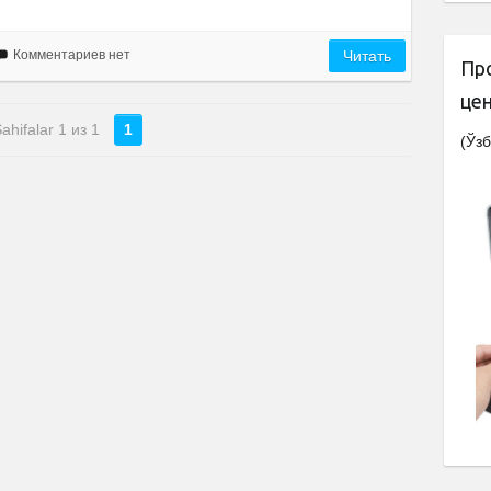
Комментариев нет
Читать
Пр
це
ahifalar 1 из 1
1
(Ўзб