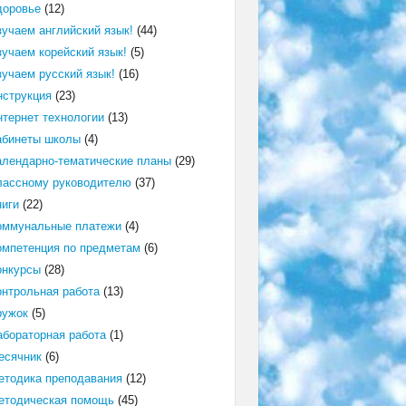
доровье
(12)
зучаем английский язык!
(44)
зучаем корейский язык!
(5)
зучаем русский язык!
(16)
нструкция
(23)
нтернет технологии
(13)
абинеты школы
(4)
алендарно-тематические планы
(29)
лассному руководителю
(37)
ниги
(22)
оммунальные платежи
(4)
омпетенция по предметам
(6)
онкурсы
(28)
онтрольная работа
(13)
ружок
(5)
абораторная работа
(1)
есячник
(6)
етодика преподавания
(12)
етодическая помощь
(45)