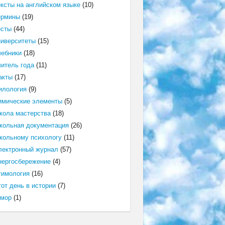
ексты на английском языке
(10)
ермины
(19)
есты
(44)
ниверситеты
(15)
чебники
(18)
читель года
(11)
акты
(17)
илология
(9)
имические элементы
(5)
кола мастерства
(18)
кольная документация
(26)
кольному психологу
(11)
лектронный журнал
(57)
нергосбережение
(4)
тимология
(16)
от день в истории
(7)
мор
(1)