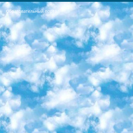
Образовательный портал
РЕСПУБЛИКА УЗБЕКИСТАН МИНИСТРЕРСТВО ДОШКОЛЬНОГО И ШКОЛЬНОГО ОБРАЗОВАНИЯ КОМАНДА в общеобразовательных учреждениях в 2023-2024 учебном году организация и проведение итоговой государственной аттестации обучающихся о Министра дошкольного и школьного образования Республики Узбекистан от 4 марта 2008 года (постановлением Минюста от 20 марта 2008 года № 1778 государственной регистрации) «Итоговое состояние учащихся общего среднего образования на основании положения об утверждении положения об аттестации общего среднего образования выпускной экзамен студентов в образовательных учреждениях в 2023-2024 учебном году В целях организации и прохождения аттестации приказываю: 1. Следующее: перечень предметов, по которым будет проводиться итоговая государственная аттестация и экзамен формы перевода согласно приложению 1; сертификаты международного образца, оценивающие уровень владения иностранными языками перечень согласно приложению 2; 2. Педагогический при специализированных образовательных учреждениях. научно-практический центр квалификации и международной оценки (Д.Давидова) 2024 г. До 25 марта: задания по предметам, по которым будет проводиться итоговая аттестация разработка и утверждение технических условий; итоговая аттестация на основании разработанного предметного задания разработка вопросов по предметам (устно и письменно), экзамен передача; общеобразовательные средние школы и специальные учебные заведения учащиеся выпускных классов школ и интернатов в агентской системе подготовка базы данных экзаменационных материалов и критериев оценки; перевод базы экзаменационных материалов на все языки обучения подать в Республиканский образовательный центр для изготовления; варианты экзаменов на основе разработанных контрольных материалов пусть будут поставлены задачи формирования. 3. Республиканский образовательный центр (Ш.Худайкулов) до 5 апреля 2024 года. до: база данных предоставленных экзаменационных материалов на все языки обучения перевод и экспертиза; для слепых, слабовидящих, глухих, слабослышащих и умственно отсталых детей учащиеся выпускных классов специализированных школ и школ-интернатов база данных экзаменационных материалов на всех преподаваемых языках подготовка критериев оценки; специализированные школы для умственно отсталых детей и технологии для учащихся выпускных классов школ-интернатов разработка соответствующих рекомендаций и критериев проведения ЕГЭ по естествознанию давать задания. 4. Педагогический при специализированных образовательных учреждениях. Научно-практический центр навыков и международной оценки (Д.Давидова), Республика образовательный центр (Худайкулов Ш.) итоговый государственный аттестационный экзамен ориентирован на творческое и логическое мышление при подготовке базы материалов учитывать введение заданий. 5. Следует отметить, что: сертификат государственного образца о знании общеобразовательного предмета и как минимум национальный уровень B1 по предметам на иностранных языках, указанным в Приложении 2. или международно признанный сертификат эквивалентного уровня студенты, изучающие определенный предмет, освобождаются от экзамена; по соответствующим предметам запланирована итоговая государственная аттестация за день до дня, путем жеребьевки Рабочей группой (в письменной форме по предметам, проводимым в форме) из числа сформированных вариантов выбрано 2 варианта; 2 выбранных варианта экзамена анонсированы на официальном сайте министерства и все выпускники по всей стране на основе этих вариантов проводит итоговую государственную аттестацию. 6. Государственное образование учащихся средних общеобразовательных учреждений. знания в соответствии с квалификационными требованиями, которые необходимо приобрести на основании стандартов итоговый (выпускной) контроль для 9 и 11 классов в целях тестирования Экзамены (далее – экзамены) состоят из предметов, перечисленных в приложении 1. будет сделано. 7. Экзамены пройдут с 26 мая по 15 июня 2024 г. (кроме науки физического воспитания). 8. Физическая для учащихся 9 классов общесредних образовательных учреждений. Экзамены по предмету «Образование, квалификация медицина» 1-6 мая 2024 года. сотрудники перевести под присмотр (с отклонениями в физическом или умственном развитии) специализированная школа для детей, школы-интернаты и со сколиозом школы-интернаты санаторного типа для больных детей исключены). 9. Он был слепым, слабовидящим и имел нарушения опорно-двигательного аппарата. экзамены в специализированных школах и интернатах для детей должны проводиться исходя из требований, предъявляемых к общеобразовательным учреждениям (физкультура кроме науки). 10. Специализированная школа для глухих и слабослышащих детей. и экзамены в интернатах и быть реализован в виде письменного теста по математике. 11. Специальность для умственно отсталых детей. Для 9 класса Родной язык и литературное письмо Государственный язык (язык обучения – узбекский). для неклассов) написано Математическое письмо Письменная/устная история Узбекистана Физическое воспитание практично Итоговый контроль Для 11 класса Написание родного языка и литературы (эссе) Математическое письмо Узбекский язык (обучение на узбекском языке) не посещающее общее среднее образование для учреждений)/Образовательное учреждение выбор письменный и устный Иностранный язык письменный/устный Письменная/устная история Узбекистана *По выбору студента:  Химия  Физика  Основы государственного права  География 10 бесплатных образовательных ресурсов - Мы составили подборку онлайн-проектов с интерактивными упражнениями, видеолекциями и статьями. Они помогут вам обрести новые и освежить старые знания бесплатно. 1. «ИНТУИТ» Старейшая образовательная площадка Рунета. Здесь вы найдёте сотни текстовых и видеокурсов на десятки различных тем — от программирования до психологии. Многие курсы подготовлены российскими университетами и крупными международными компаниями вроде Intel и Microsoft. Самостоятельное обучение бесплатное, но желающие могут оплатить услуги персональных наставников. 2. «Смартия» знакомит с актуальными профессиями и подсказывает, как им обучаться. Выбрав заинтересовавшую вас специальность — SMM-специалист, фотограф, веб-дизайнер или другую, — увидите список необходимых для неё умений. Чтобы вы могли освоить их самостоятельно, для каждого умения площадка отображает подборку ссылок на учебные материалы. Хотя «Смартия» ориентируется на русскоязычную аудиторию, часть контента всё же доступна только на английском. 3. «Лекторий Физтеха» Проект Московского физико-технического института (Физтеха). С его помощью вы можете смотреть онлайн серии лекций, записанные на видео в этом вузе. В числе доступных предметов — физика, биология, химия, информационные технологии и другие. К некоторым лекциям администрация ресурса прилагает готовые конспекты, которые можно скачивать в PDF-формате. 4. ITMOcourses Онлайн-площадка Санкт-Петербургского национального исследовательского университета информационных технологий, механики и оптики (ИТМО). Ресурс предоставляет свободный доступ к курсам, разработанным в этом вузе. Каталог материалов разбит на четыре категории: «Оптические системы и технологии», «Приборостроение и робототехника», «Информационные технологии» и «Биотехнологии». Курсы состоят из видеолекций, интерактивных демонстраций и заданий. 5. «КиберЛенинка» Электронная научная библиотека открытого доступа. Каталог площадки регулярно обрастает текстами статей из различных научных изданий. Сгруппированные по журналам и рубрикам публикации можно читать онлайн или скачивать целиком в PDF-формате. Проект нацелен на популяризацию науки за счёт открытого доступа к качественной информации. 6. «ПостНаука» На этом ресурсе публикуют подборки видеолекций, составленные экспертами из разных отраслей и объединённые общими темами. Среди них, к примеру, есть серии «Биоинформатика и геномика», «Культура средневековой Скандинавии» и Cinema Studies о теории кино. Каждая подборка лекций — логически связанная история, рассказанная экспертом от первого лица. Кроме того, на сайте появляются научно-образовательные статьи и тесты на разные темы. 7. «Newочём» Команда проекта «Newочём» отбирает самые интересные тексты из англоязычных СМИ и переводит те из них, за которые голосуют участники сообщества «ВКонтакте». По большей части это научно-популярные статьи. Редакторы придумывают лишь заголовки, в остальном содержание переводов соответствует оригиналам. Полные тексты можно читать прямо в социальной сети. 8. InternetUrok Онлайн-база материалов по основным дисциплинам школьной программы. Информация на сайте структурирована по классам, предметам и темам (урокам). Каждый урок состоит из видеолекций и конспектов. Есть также интерактивные тренажёры и тесты для закрепления пройденного материала. Даже если вы давно окончили школу, возможность повторить программу старших классов всегда может пригодиться. 9. Edutainme Ещё один ресурс об образовании. В отличие от Newtonew, как мне кажется, Edutainme больше ориентируется на представителей индустрии: педагогов, предпринимателей, разработчиков образовательных проектов. Но и любой, кто просто стремится к саморазвитию, найдёт на сайте много полезного и интересного для себя. Например, информацию о новых курсах и образовательных сервисах. 10. Newtonew Онлайн-медиа об образовании и обучении в широком смысле. Авторы Newtonew пишут об инструментах, заведениях, тактиках и стратегиях, которые помогают учить других и получать новые знания самостоятельно. На этой площадке вы найдёте новости, обзоры, аналитические мат