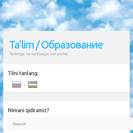
Ta’lim / Образование
Ta’limga va tarbiyaga oid portal
Tilni tanlang:
Nimani qidiramiz?
Search