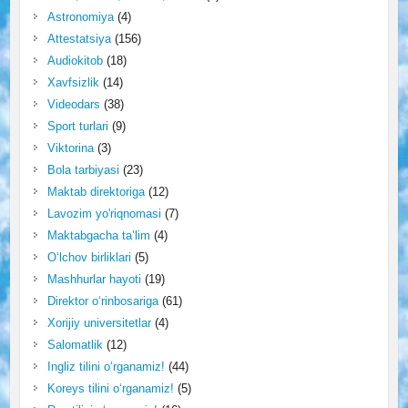
Astronomiya
(4)
Attestatsiya
(156)
Audiokitob
(18)
Xavfsizlik
(14)
Videodars
(38)
Sport turlari
(9)
Viktorina
(3)
Bola tarbiyasi
(23)
Maktab direktoriga
(12)
Lavozim yo'riqnomasi
(7)
Maktabgacha ta’lim
(4)
O‘lchov birliklari
(5)
Mashhurlar hayoti
(19)
Direktor o‘rinbosariga
(61)
Xorijiy universitetlar
(4)
Salomatlik
(12)
Ingliz tilini o‘rganamiz!
(44)
Koreys tilini o‘rganamiz!
(5)