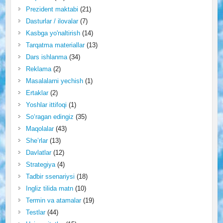
Prezident maktabi
(21)
Dasturlar / ilovalar
(7)
Kasbga yo'naltirish
(14)
Tarqatma materiallar
(13)
Dars ishlanma
(34)
Reklama
(2)
Masalalarni yechish
(1)
Ertaklar
(2)
Yoshlar ittifoqi
(1)
So‘ragan edingiz
(35)
Maqolalar
(43)
She’rlar
(13)
Davlatlar
(12)
Strategiya
(4)
Tadbir ssenariysi
(18)
Ingliz tilida matn
(10)
Termin va atamalar
(19)
Testlar
(44)