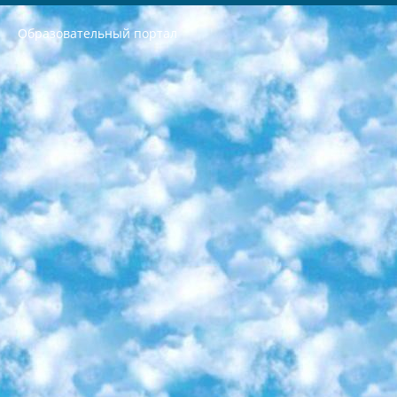
Образовательный портал
РЕСПУБЛИКА УЗБЕКИСТАН МИНИСТРЕРСТВО ДОШКОЛЬНОГО И ШКОЛЬНОГО ОБРАЗОВАНИЯ КОМАНДА в общеобразовательных учреждениях в 2023-2024 учебном году организация и проведение итоговой государственной аттестации обучающихся о Министра дошкольного и школьного образования Республики Узбекистан от 4 марта 2008 года (постановлением Минюста от 20 марта 2008 года № 1778 государственной регистрации) «Итоговое состояние учащихся общего среднего образования на основании положения об утверждении положения об аттестации общего среднего образования выпускной экзамен студентов в образовательных учреждениях в 2023-2024 учебном году В целях организации и прохождения аттестации приказываю: 1. Следующее: перечень предметов, по которым будет проводиться итоговая государственная аттестация и экзамен формы перевода согласно приложению 1; сертификаты международного образца, оценивающие уровень владения иностранными языками перечень согласно приложению 2; 2. Педагогический при специализированных образовательных учреждениях. научно-практический центр квалификации и международной оценки (Д.Давидова) 2024 г. До 25 марта: задания по предметам, по которым будет проводиться итоговая аттестация разработка и утверждение технических условий; итоговая аттестация на основании разработанного предметного задания разработка вопросов по предметам (устно и письменно), экзамен передача; общеобразовательные средние школы и специальные учебные заведения учащиеся выпускных классов школ и интернатов в агентской системе подготовка базы данных экзаменационных материалов и критериев оценки; перевод базы экзаменационных материалов на все языки обучения подать в Республиканский образовательный центр для изготовления; варианты экзаменов на основе разработанных контрольных материалов пусть будут поставлены задачи формирования. 3. Республиканский образовательный центр (Ш.Худайкулов) до 5 апреля 2024 года. до: база данных предоставленных экзаменационных материалов на все языки обучения перевод и экспертиза; для слепых, слабовидящих, глухих, слабослышащих и умственно отсталых детей учащиеся выпускных классов специализированных школ и школ-интернатов база данных экзаменационных материалов на всех преподаваемых языках подготовка критериев оценки; специализированные школы для умственно отсталых детей и технологии для учащихся выпускных классов школ-интернатов разработка соответствующих рекомендаций и критериев проведения ЕГЭ по естествознанию давать задания. 4. Педагогический при специализированных образовательных учреждениях. Научно-практический центр навыков и международной оценки (Д.Давидова), Республика образовательный центр (Худайкулов Ш.) итоговый государственный аттестационный экзамен ориентирован на творческое и логическое мышление при подготовке базы материалов учитывать введение заданий. 5. Следует отметить, что: сертификат государственного образца о знании общеобразовательного предмета и как минимум национальный уровень B1 по предметам на иностранных языках, указанным в Приложении 2. или международно признанный сертификат эквивалентного уровня студенты, изучающие определенный предмет, освобождаются от экзамена; по соответствующим предметам запланирована итоговая государственная аттестация за день до дня, путем жеребьевки Рабочей группой (в письменной форме по предметам, проводимым в форме) из числа сформированных вариантов выбрано 2 варианта; 2 выбранных варианта экзамена анонсированы на официальном сайте министерства и все выпускники по всей стране на основе этих вариантов проводит итоговую государственную аттестацию. 6. Государственное образование учащихся средних общеобразовательных учреждений. знания в соответствии с квалификационными требованиями, которые необходимо приобрести на основании стандартов итоговый (выпускной) контроль для 9 и 11 классов в целях тестирования Экзамены (далее – экзамены) состоят из предметов, перечисленных в приложении 1. будет сделано. 7. Экзамены пройдут с 26 мая по 15 июня 2024 г. (кроме науки физического воспитания). 8. Физическая для учащихся 9 классов общесредних образовательных учреждений. Экзамены по предмету «Образование, квалификация медицина» 1-6 мая 2024 года. сотрудники перевести под присмотр (с отклонениями в физическом или умственном развитии) специализированная школа для детей, школы-интернаты и со сколиозом школы-интернаты санаторного типа для больных детей исключены). 9. Он был слепым, слабовидящим и имел нарушения опорно-двигательного аппарата. экзамены в специализированных школах и интернатах для детей должны проводиться исходя из требований, предъявляемых к общеобразовательным учреждениям (физкультура кроме науки). 10. Специализированная школа для глухих и слабослышащих детей. и экзамены в интернатах и быть реализован в виде письменного теста по математике. 11. Специальность для умственно отсталых детей. Для 9 класса Родной язык и литературное письмо Государственный язык (язык обучения – узбекский). для неклассов) написано Математическое письмо Письменная/устная история Узбекистана Физическое воспитание практично Итоговый контроль Для 11 класса Написание родного языка и литературы (эссе) Математическое письмо Узбекский язык (обучение на узбекском языке) не посещающее общее среднее образование для учреждений)/Образовательное учреждение выбор письменный и устный Иностранный язык письменный/устный Письменная/устная история Узбекистана *По выбору студента:  Химия  Физика  Основы государственного права  География 10 бесплатных образовательных ресурсов - Мы составили подборку онлайн-проектов с интерактивными упражнениями, видеолекциями и статьями. Они помогут вам обрести новые и освежить старые знания бесплатно. 1. «ИНТУИТ» Старейшая образовательная площадка Рунета. Здесь вы найдёте сотни текстовых и видеокурсов на десятки различных тем — от программирования до психологии. Многие курсы подготовлены российскими университетами и крупными международными компаниями вроде Intel и Microsoft. Самостоятельное обучение бесплатное, но желающие могут оплатить услуги персональных наставников. 2. «Смартия» знакомит с актуальными профессиями и подсказывает, как им обучаться. Выбрав заинтересовавшую вас специальность — SMM-специалист, фотограф, веб-дизайнер или другую, — увидите список необходимых для неё умений. Чтобы вы могли освоить их самостоятельно, для каждого умения площадка отображает подборку ссылок на учебные материалы. Хотя «Смартия» ориентируется на русскоязычную аудиторию, часть контента всё же доступна только на английском. 3. «Лекторий Физтеха» Проект Московского физико-технического института (Физтеха). С его помощью вы можете смотреть онлайн серии лекций, записанные на видео в этом вузе. В числе доступных предметов — физика, биология, химия, информационные технологии и другие. К некоторым лекциям администрация ресурса прилагает готовые конспекты, которые можно скачивать в PDF-формате. 4. ITMOcourses Онлайн-площадка Санкт-Петербургского национального исследовательского университета информационных технологий, механики и оптики (ИТМО). Ресурс предоставляет свободный доступ к курсам, разработанным в этом вузе. Каталог материалов разбит на четыре категории: «Оптические системы и технологии», «Приборостроение и робототехника», «Информационные технологии» и «Биотехнологии». Курсы состоят из видеолекций, интерактивных демонстраций и заданий. 5. «КиберЛенинка» Электронная научная библиотека открытого доступа. Каталог площадки регулярно обрастает текстами статей из различных научных изданий. Сгруппированные по журналам и рубрикам публикации можно читать онлайн или скачивать целиком в PDF-формате. Проект нацелен на популяризацию науки за счёт открытого доступа к качественной информации. 6. «ПостНаука» На этом ресурсе публикуют подборки видеолекций, составленные экспертами из разных отраслей и объединённые общими темами. Среди них, к примеру, есть серии «Биоинформатика и геномика», «Культура средневековой Скандинавии» и Cinema Studies о теории кино. Каждая подборка лекций — логически связанная история, рассказанная экспертом от первого лица. Кроме того, на сайте появляются научно-образовательные статьи и тесты на разные темы. 7. «Newочём» Команда проекта «Newочём» отбирает самые интересные тексты из англоязычных СМИ и переводит те из них, за которые голосуют участники сообщества «ВКонтакте». По большей части это научно-популярные статьи. Редакторы придумывают лишь заголовки, в остальном содержание переводов соответствует оригиналам. Полные тексты можно читать прямо в социальной сети. 8. InternetUrok Онлайн-база материалов по основным дисциплинам школьной программы. Информация на сайте структурирована по классам, предметам и темам (урокам). Каждый урок состоит из видеолекций и конспектов. Есть также интерактивные тренажёры и тесты для закрепления пройденного материала. Даже если вы давно окончили школу, возможность повторить программу старших классов всегда может пригодиться. 9. Edutainme Ещё один ресурс об образовании. В отличие от Newtonew, как мне кажется, Edutainme больше ориентируется на представителей индустрии: педагогов, предпринимателей, разработчиков образовательных проектов. Но и любой, кто просто стремится к саморазвитию, найдёт на сайте много полезного и интересного для себя. Например, информацию о новых курсах и образовательных сервисах. 10. Newtonew Онлайн-медиа об образовании и обучении в широком смысле. Авторы Newtonew пишут об инструментах, заведениях, тактиках и стратегиях, которые помогают учить других и получать новые знания самостоятельно. На этой площадке вы найдёте новости, обзоры, аналитические мат