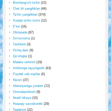
Boshlang‘ich ta’lim
(22)
Chet tili yangiliklari
(44)
Ta’lim yangiliklari
(374)
Xorijda ta’lim tizimi
(12)
E’lon
(16)
Olimpiada
(87)
So‘rovnoma
(1)
Tashkilot
(3)
Ochiq dars
(9)
Qo‘shiqlar
(1)
Malaka oshirish
(19)
Imtihonga tayyorgarlik
(63)
Foydali veb saytlar
(6)
Nizom
(37)
Abituriyentga yordam
(72)
Ommalashtirish
(9)
Ibratli hikoya
(10)
Huquqiy savodxonlik
(29)
Taqdimot
(22)