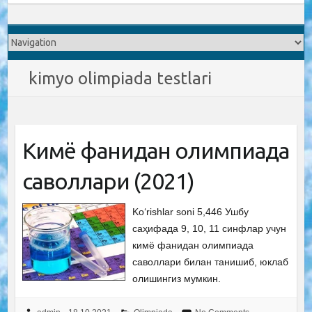
kimyo olimpiada testlari
Кимё фанидан олимпиада
саволлари (2021)
Ko‘rishlar soni 5,446 Ушбу
саҳифада 9, 10, 11 синфлар учун
кимё фанидан олимпиада
саволлари билан танишиб, юклаб
олишингиз мумкин.