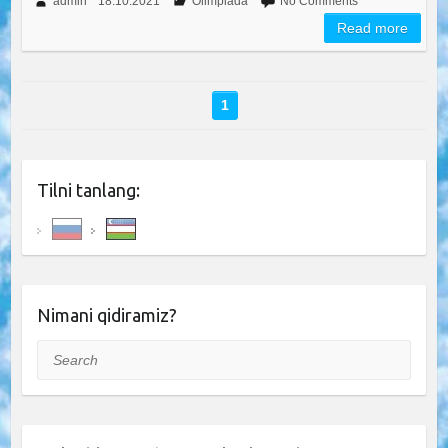
admin
18.10.2021
Olimpiada
No Comments
Read more
1
Tilni tanlang:
Nimani qidiramiz?
Search