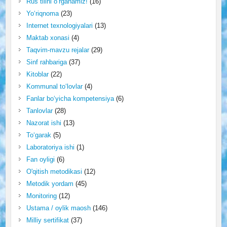
Rus tilini o‘rganamiz!
(16)
Yo‘riqnoma
(23)
Internet texnologiyalari
(13)
Maktab xonasi
(4)
Taqvim-mavzu rejalar
(29)
Sinf rahbariga
(37)
Kitoblar
(22)
Kommunal to‘lovlar
(4)
Fanlar bo‘yicha kompetensiya
(6)
Tanlovlar
(28)
Nazorat ishi
(13)
To‘garak
(5)
Laboratoriya ishi
(1)
Fan oyligi
(6)
O'qitish metodikasi
(12)
Metodik yordam
(45)
Monitoring
(12)
Ustama / oylik maosh
(146)
Milliy sertifikat
(37)