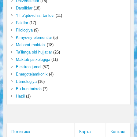
Universitetlar
(15)
Darsliklar
(18)
Yil o‘qituvchisi tanlovi
(11)
Faktlar
(17)
Filologiya
(9)
Kimyoviy elementlar
(5)
Mahorat maktabi
(18)
Ta’limga oid hujjatlar
(26)
Maktab psixologiga
(11)
Elektron jurnal
(57)
Energotejamkorlik
(4)
Etimologiya
(16)
Bu kun tarixda
(7)
Hazil
(1)
Политика
Карта
Контакт