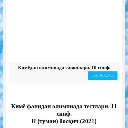
Кимёдан олимпиада саволлари. 10 синф.
Юклаб олиш
Кимё фанидан олимпиада тестлари. 11
синф.
II (туман) босқич (2021)