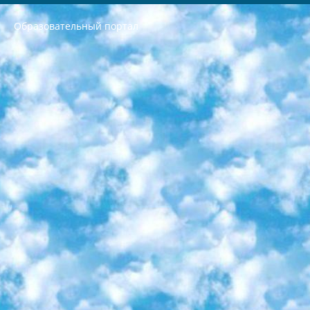
Образовательный портал
РЕСПУБЛИКА УЗБЕКИСТАН МИНИСТРЕРСТВО ДОШКОЛЬНОГО И ШКОЛЬНОГО ОБРАЗОВАНИЯ КОМАНДА в общеобразовательных учреждениях в 2023-2024 учебном году организация и проведение итоговой государственной аттестации обучающихся о Министра дошкольного и школьного образования Республики Узбекистан от 4 марта 2008 года (постановлением Минюста от 20 марта 2008 года № 1778 государственной регистрации) «Итоговое состояние учащихся общего среднего образования на основании положения об утверждении положения об аттестации общего среднего образования выпускной экзамен студентов в образовательных учреждениях в 2023-2024 учебном году В целях организации и прохождения аттестации приказываю: 1. Следующее: перечень предметов, по которым будет проводиться итоговая государственная аттестация и экзамен формы перевода согласно приложению 1; сертификаты международного образца, оценивающие уровень владения иностранными языками перечень согласно приложению 2; 2. Педагогический при специализированных образовательных учреждениях. научно-практический центр квалификации и международной оценки (Д.Давидова) 2024 г. До 25 марта: задания по предметам, по которым будет проводиться итоговая аттестация разработка и утверждение технических условий; итоговая аттестация на основании разработанного предметного задания разработка вопросов по предметам (устно и письменно), экзамен передача; общеобразовательные средние школы и специальные учебные заведения учащиеся выпускных классов школ и интернатов в агентской системе подготовка базы данных экзаменационных материалов и критериев оценки; перевод базы экзаменационных материалов на все языки обучения подать в Республиканский образовательный центр для изготовления; варианты экзаменов на основе разработанных контрольных материалов пусть будут поставлены задачи формирования. 3. Республиканский образовательный центр (Ш.Худайкулов) до 5 апреля 2024 года. до: база данных предоставленных экзаменационных материалов на все языки обучения перевод и экспертиза; для слепых, слабовидящих, глухих, слабослышащих и умственно отсталых детей учащиеся выпускных классов специализированных школ и школ-интернатов база данных экзаменационных материалов на всех преподаваемых языках подготовка критериев оценки; специализированные школы для умственно отсталых детей и технологии для учащихся выпускных классов школ-интернатов разработка соответствующих рекомендаций и критериев проведения ЕГЭ по естествознанию давать задания. 4. Педагогический при специализированных образовательных учреждениях. Научно-практический центр навыков и международной оценки (Д.Давидова), Республика образовательный центр (Худайкулов Ш.) итоговый государственный аттестационный экзамен ориентирован на творческое и логическое мышление при подготовке базы материалов учитывать введение заданий. 5. Следует отметить, что: сертификат государственного образца о знании общеобразовательного предмета и как минимум национальный уровень B1 по предметам на иностранных языках, указанным в Приложении 2. или международно признанный сертификат эквивалентного уровня студенты, изучающие определенный предмет, освобождаются от экзамена; по соответствующим предметам запланирована итоговая государственная аттестация за день до дня, путем жеребьевки Рабочей группой (в письменной форме по предметам, проводимым в форме) из числа сформированных вариантов выбрано 2 варианта; 2 выбранных варианта экзамена анонсированы на официальном сайте министерства и все выпускники по всей стране на основе этих вариантов проводит итоговую государственную аттестацию. 6. Государственное образование учащихся средних общеобразовательных учреждений. знания в соответствии с квалификационными требованиями, которые необходимо приобрести на основании стандартов итоговый (выпускной) контроль для 9 и 11 классов в целях тестирования Экзамены (далее – экзамены) состоят из предметов, перечисленных в приложении 1. будет сделано. 7. Экзамены пройдут с 26 мая по 15 июня 2024 г. (кроме науки физического воспитания). 8. Физическая для учащихся 9 классов общесредних образовательных учреждений. Экзамены по предмету «Образование, квалификация медицина» 1-6 мая 2024 года. сотрудники перевести под присмотр (с отклонениями в физическом или умственном развитии) специализированная школа для детей, школы-интернаты и со сколиозом школы-интернаты санаторного типа для больных детей исключены). 9. Он был слепым, слабовидящим и имел нарушения опорно-двигательного аппарата. экзамены в специализированных школах и интернатах для детей должны проводиться исходя из требований, предъявляемых к общеобразовательным учреждениям (физкультура кроме науки). 10. Специализированная школа для глухих и слабослышащих детей. и экзамены в интернатах и быть реализован в виде письменного теста по математике. 11. Специальность для умственно отсталых детей. Для 9 класса Родной язык и литературное письмо Государственный язык (язык обучения – узбекский). для неклассов) написано Математическое письмо Письменная/устная история Узбекистана Физическое воспитание практично Итоговый контроль Для 11 класса Написание родного языка и литературы (эссе) Математическое письмо Узбекский язык (обучение на узбекском языке) не посещающее общее среднее образование для учреждений)/Образовательное учреждение выбор письменный и устный Иностранный язык письменный/устный Письменная/устная история Узбекистана *По выбору студента:  Химия  Физика  Основы государственного права  География 10 бесплатных образовательных ресурсов - Мы составили подборку онлайн-проектов с интерактивными упражнениями, видеолекциями и статьями. Они помогут вам обрести новые и освежить старые знания бесплатно. 1. «ИНТУИТ» Старейшая образовательная площадка Рунета. Здесь вы найдёте сотни текстовых и видеокурсов на десятки различных тем — от программирования до психологии. Многие курсы подготовлены российскими университетами и крупными международными компаниями вроде Intel и Microsoft. Самостоятельное обучение бесплатное, но желающие могут оплатить услуги персональных наставников. 2. «Смартия» знакомит с актуальными профессиями и подсказывает, как им обучаться. Выбрав заинтересовавшую вас специальность — SMM-специалист, фотограф, веб-дизайнер или другую, — увидите список необходимых для неё умений. Чтобы вы могли освоить их самостоятельно, для каждого умения площадка отображает подборку ссылок на учебные материалы. Хотя «Смартия» ориентируется на русскоязычную аудиторию, часть контента всё же доступна только на английском. 3. «Лекторий Физтеха» Проект Московского физико-технического института (Физтеха). С его помощью вы можете смотреть онлайн серии лекций, записанные на видео в этом вузе. В числе доступных предметов — физика, биология, химия, информационные технологии и другие. К некоторым лекциям администрация ресурса прилагает готовые конспекты, которые можно скачивать в PDF-формате. 4. ITMOcourses Онлайн-площадка Санкт-Петербургского национального исследовательского университета информационных технологий, механики и оптики (ИТМО). Ресурс предоставляет свободный доступ к курсам, разработанным в этом вузе. Каталог материалов разбит на четыре категории: «Оптические системы и технологии», «Приборостроение и робототехника», «Информационные технологии» и «Биотехнологии». Курсы состоят из видеолекций, интерактивных демонстраций и заданий. 5. «КиберЛенинка» Электронная научная библиотека открытого доступа. Каталог площадки регулярно обрастает текстами статей из различных научных изданий. Сгруппированные по журналам и рубрикам публикации можно читать онлайн или скачивать целиком в PDF-формате. Проект нацелен на популяризацию науки за счёт открытого доступа к качественной информации. 6. «ПостНаука» На этом ресурсе публикуют подборки видеолекций, составленные экспертами из разных отраслей и объединённые общими темами. Среди них, к примеру, есть серии «Биоинформатика и геномика», «Культура средневековой Скандинавии» и Cinema Studies о теории кино. Каждая подборка лекций — логически связанная история, рассказанная экспертом от первого лица. Кроме того, на сайте появляются научно-образовательные статьи и тесты на разные темы. 7. «Newочём» Команда проекта «Newочём» отбирает самые интересные тексты из англоязычных СМИ и переводит те из них, за которые голосуют участники сообщества «ВКонтакте». По большей части это научно-популярные статьи. Редакторы придумывают лишь заголовки, в остальном содержание переводов соответствует оригиналам. Полные тексты можно читать прямо в социальной сети. 8. InternetUrok Онлайн-база материалов по основным дисциплинам школьной программы. Информация на сайте структурирована по классам, предметам и темам (урокам). Каждый урок состоит из видеолекций и конспектов. Есть также интерактивные тренажёры и тесты для закрепления пройденного материала. Даже если вы давно окончили школу, возможность повторить программу старших классов всегда может пригодиться. 9. Edutainme Ещё один ресурс об образовании. В отличие от Newtonew, как мне кажется, Edutainme больше ориентируется на представителей индустрии: педагогов, предпринимателей, разработчиков образовательных проектов. Но и любой, кто просто стремится к саморазвитию, найдёт на сайте много полезного и интересного для себя. Например, информацию о новых курсах и образовательных сервисах. 10. Newtonew Онлайн-медиа об образовании и обучении в широком смысле. Авторы Newtonew пишут об инструментах, заведениях, тактиках и стратегиях, которые помогают учить других и получать новые знания самостоятельно. На этой площадке вы найдёте новости, обзоры, аналитические мат