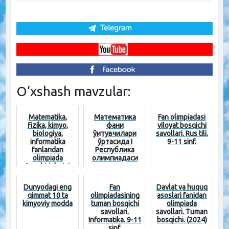
O‘xshash mavzular:
Matematika,
Математика
Fan olimpiadasi
fizika, kimyo,
фани
viloyat bosqichi
biologiya,
ўқитувчилари
savollari. Rus tili.
informatika
ўртасида I
9-11 sinf.
fanlaridan
Республика
olimpiada
олимпиадаси
topshiriqlarini
савол ва
baholash
ечимлари
mezoni[...
Dunyodagi eng
Fan
Davlat va huquq
qimmat 10 ta
olimpiadasining
asoslari fanidan
kimyoviy modda
tuman bosqichi
olimpiada
savollari.
savollari. Tuman
Informatika. 9-11
bosqichi. (2024)
sinf.