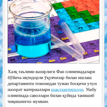
Халқ таълими вазирлиги Фан олимпиадалари
бўйича иқтидорли ўқувчилар билан ишлаш
департаменти томонидан туман босқичи учун
назорат материаллари
шакллантирилди
. Ушбу
олимпиада саволлари билан қуйида танишиб
чиқишингиз мумкин.