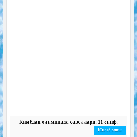
Кимёдан олимпиада саволлари. 11 синф.
Юклаб олиш