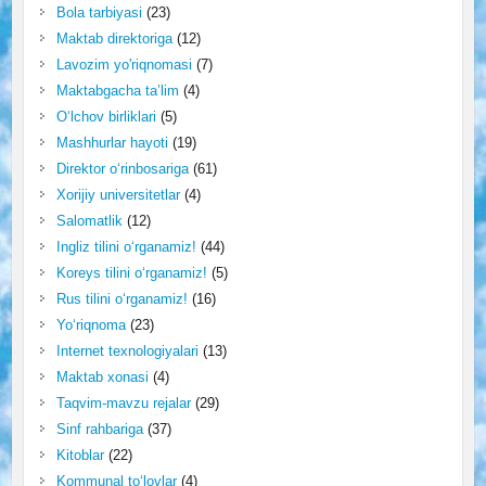
Bola tarbiyasi
(23)
Maktab direktoriga
(12)
Lavozim yo'riqnomasi
(7)
Maktabgacha ta’lim
(4)
O‘lchov birliklari
(5)
Mashhurlar hayoti
(19)
Direktor o‘rinbosariga
(61)
Xorijiy universitetlar
(4)
Salomatlik
(12)
Ingliz tilini o‘rganamiz!
(44)
Koreys tilini o‘rganamiz!
(5)
Rus tilini o‘rganamiz!
(16)
Yo‘riqnoma
(23)
Internet texnologiyalari
(13)
Maktab xonasi
(4)
Taqvim-mavzu rejalar
(29)
Sinf rahbariga
(37)
Kitoblar
(22)
Kommunal to‘lovlar
(4)