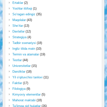
Ertaklar
(2)
Yoshlar ittifoqi
(1)
So‘ragan edingiz
(35)
Maqolalar
(43)
She’rlar
(13)
Davlatlar
(12)
Strategiya
(4)
Tadbir ssenariysi
(18)
Ingliz tilida matn
(10)
Termin va atamalar
(19)
Testlar
(44)
Universitetlar
(15)
Darsliklar
(18)
Yil o‘qituvchisi tanlovi
(11)
Faktlar
(17)
Filologiya
(9)
Kimyoviy elementlar
(5)
Mahorat maktabi
(18)
Ta’limga oid hujjatlar
(26)