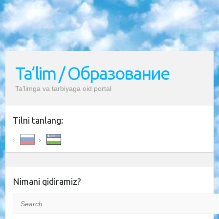
Ta’lim / Образование
Ta’limga va tarbiyaga oid portal
Tilni tanlang:
Nimani qidiramiz?
Search