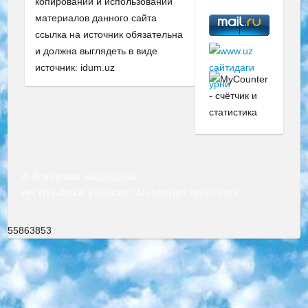
копировании и использовании
материалов данного сайта
ссылка на источник обязательна
и должна выглядеть в виде
источник: idum.uz
© Все права защищены
РЕСПУБЛИКА УЗБЕКИСТАН МИНИСТРЕРСТВО ДОШКОЛЬНОГО И ШКОЛЬНОГО ОБРАЗОВАНИЯ КОМАНДА в общеобразовательных учреждениях в 2023-2024 учебном году организация и проведение итоговой государственной аттестации обучающихся о Министра дошкольного и школьного образования Республики Узбекистан от 4 марта 2008 года (постановлением Минюста от 20 марта 2008 года № 1778 государственной регистрации) «Итоговое состояние учащихся общего среднего образования на основании положения об утверждении положения об аттестации общего среднего образования выпускной экзамен студентов в образовательных учреждениях в 2023-2024 учебном году В целях организации и прохождения аттестации приказываю: 1. Следующее: перечень предметов, по которым будет проводиться итоговая государственная аттестация и экзамен формы перевода согласно приложению 1; сертификаты международного образца, оценивающие уровень владения иностранными языками перечень согласно приложению 2; 2. Педагогический при специализированных образовательных учреждениях. научно-практический центр квалификации и международной оценки (Д.Давидова) 2024 г. До 25 марта: задания по предметам, по которым будет проводиться итоговая аттестация разработка и утверждение технических условий; итоговая аттестация на основании разработанного предметного задания разработка вопросов по предметам (устно и письменно), экзамен передача; общеобразовательные средние школы и специальные учебные заведения учащиеся выпускных классов школ и интернатов в агентской системе подготовка базы данных экзаменационных материалов и критериев оценки; перевод базы экзаменационных материалов на все языки обучения подать в Республиканский образовательный центр для изготовления; варианты экзаменов на основе разработанных контрольных материалов пусть будут поставлены задачи формирования. 3. Республиканский образовательный центр (Ш.Худайкулов) до 5 апреля 2024 года. до: база данных предоставленных экзаменационных материалов на все языки обучения перевод и экспертиза; для слепых, слабовидящих, глухих, слабослышащих и умственно отсталых детей учащиеся выпускных классов специализированных школ и школ-интернатов база данных экзаменационных материалов на всех преподаваемых языках подготовка критериев оценки; специализированные школы для умственно отсталых детей и технологии для учащихся выпускных классов школ-интернатов разработка соответствующих рекомендаций и критериев проведения ЕГЭ по естествознанию давать задания. 4. Педагогический при специализированных образовательных учреждениях. Научно-практический центр навыков и международной оценки (Д.Давидова), Республика образовательный центр (Худайкулов Ш.) итоговый государственный аттестационный экзамен ориентирован на творческое и логическое мышление при подготовке базы материалов учитывать введение заданий. 5. Следует отметить, что: сертификат государственного образца о знании общеобразовательного предмета и как минимум национальный уровень B1 по предметам на иностранных языках, указанным в Приложении 2. или международно признанный сертификат эквивалентного уровня студенты, изучающие определенный предмет, освобождаются от экзамена; по соответствующим предметам запланирована итоговая государственная аттестация за день до дня, путем жеребьевки Рабочей группой (в письменной форме по предметам, проводимым в форме) из числа сформированных вариантов выбрано 2 варианта; 2 выбранных варианта экзамена анонсированы на официальном сайте министерства и все выпускники по всей стране на основе этих вариантов проводит итоговую государственную аттестацию. 6. Государственное образование учащихся средних общеобразовательных учреждений. знания в соответствии с квалификационными требованиями, которые необходимо приобрести на основании стандартов итоговый (выпускной) контроль для 9 и 11 классов в целях тестирования Экзамены (далее – экзамены) состоят из предметов, перечисленных в приложении 1. будет сделано. 7. Экзамены пройдут с 26 мая по 15 июня 2024 г. (кроме науки физического воспитания). 8. Физическая для учащихся 9 классов общесредних образовательных учреждений. Экзамены по предмету «Образование, квалификация медицина» 1-6 мая 2024 года. сотрудники перевести под присмотр (с отклонениями в физическом или умственном развитии) специализированная школа для детей, школы-интернаты и со сколиозом школы-интернаты санаторного типа для больных детей исключены). 9. Он был слепым, слабовидящим и имел нарушения опорно-двигательного аппарата. экзамены в специализированных школах и интернатах для детей должны проводиться исходя из требований, предъявляемых к общеобразовательным учреждениям (физкультура кроме науки). 10. Специализированная школа для глухих и слабослышащих детей. и экзамены в интернатах и быть реализован в виде письменного теста по математике. 11. Специальность для умственно отсталых детей. Для 9 класса Родной язык и литературное письмо Государственный язык (язык обучения – узбекский). для неклассов) написано Математическое письмо Письменная/устная история Узбекистана Физическое воспитание практично Итоговый контроль Для 11 класса Написание родного языка и литературы (эссе) Математическое письмо Узбекский язык (обучение на узбекском языке) не посещающее общее среднее образование для учреждений)/Образовательное учреждение выбор письменный и устный Иностранный язык письменный/устный Письменная/устная история Узбекистана *По выбору студента:  Химия  Физика  Основы государственного права  География 10 бесплатных образовательных ресурсов - Мы составили подборку онлайн-проектов с интерактивными упражнениями, видеолекциями и статьями. Они помогут вам обрести новые и освежить старые знания бесплатно. 1. «ИНТУИТ» Старейшая образовательная площадка Рунета. Здесь вы найдёте сотни текстовых и видеокурсов на десятки различных тем — от программирования до психологии. Многие курсы подготовлены российскими университетами и крупными международными компаниями вроде Intel и Microsoft. Самостоятельное обучение бесплатное, но желающие могут оплатить услуги персональных наставников. 2. «Смартия» знакомит с актуальными профессиями и подсказывает, как им обучаться. Выбрав заинтересовавшую вас специальность — SMM-специалист, фотограф, веб-дизайнер или другую, — увидите список необходимых для неё умений. Чтобы вы могли освоить их самостоятельно, для каждого умения площадка отображает подборку ссылок на учебные материалы. Хотя «Смартия» ориентируется на русскоязычную аудиторию, часть контента всё же доступна только на английском. 3. «Лекторий Физтеха» Проект Московского физико-технического института (Физтеха). С его помощью вы можете смотреть онлайн серии лекций, записанные на видео в этом вузе. В числе доступных предметов — физика, биология, химия, информационные технологии и другие. К некоторым лекциям администрация ресурса прилагает готовые конспекты, которые можно скачивать в PDF-формате. 4. ITMOcourses Онлайн-площадка Санкт-Петербургского национального исследовательского университета информационных технологий, механики и оптики (ИТМО). Ресурс предоставляет свободный доступ к курсам, разработанным в этом вузе. Каталог материалов разбит на четыре категории: «Оптические системы и технологии», «Приборостроение и робототехника», «Информационные технологии» и «Биотехнологии». Курсы состоят из видеолекций, интерактивных демонстраций и заданий. 5. «КиберЛенинка» Электронная научная библиотека открытого доступа. Каталог площадки регулярно обрастает текстами статей из различных научных изданий. Сгруппированные по журналам и рубрикам публикации можно читать онлайн или скачивать целиком в PDF-формате. Проект нацелен на популяризацию науки за счёт открытого доступа к качественной информации. 6. «ПостНаука» На этом ресурсе публикуют подборки видеолекций, составленные экспертами из разных отраслей и объединённые общими темами. Среди них, к примеру, есть серии «Биоинформатика и геномика», «Культура средневековой Скандинавии» и Cinema Studies о теории кино. Каждая подборка лекций — логически связанная история, рассказанная экспертом от первого лица. Кроме того, на сайте появляются научно-образовательные статьи и тесты на разные темы. 7. «Newочём» Команда проекта «Newочём» отбирает самые интересные тексты из англоязычных СМИ и переводит те из них, за которые голосуют участники сообщества «ВКонтакте». По большей части это научно-популярные статьи. Редакторы придумывают лишь заголовки, в остальном содержание переводов соответствует оригиналам. Полные тексты можно читать прямо в социальной сети. 8. InternetUrok Онлайн-база материалов по основным дисциплинам школьной программы. Информация на сайте структурирована по классам, предметам и темам (урокам). Каждый урок состоит из видеолекций и конспектов. Есть также интерактивные тренажёры и тесты для закрепления пройденного материала. Даже если вы давно окончили школу, возможность повторить программу старших классов всегда может пригодиться. 9. Edutainme Ещё один ресурс об образовании. В отличие от Newtonew, как мне кажется, Edutainme больше ориентируется на представителей индустрии: педагогов, предпринимателей, разработчиков образовательных проектов. Но и любой, кто просто стремится к саморазвитию, найдёт на сайте много полезного и интересного для себя. Например, информацию о новых курсах и образовательных сервисах. 10. Newtonew Онлайн-медиа об образовании и обучении в широком смысле. Авторы Newtonew пишут об инструментах, заведениях, тактиках и стратегиях, которые помогают учить других и получать новые знания самостоятельно. На этой площадке вы найдёте новости, обзоры, аналитические мате
55863853