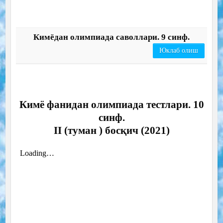
Кимёдан олимпиада саволлари. 9 синф.
Юклаб олиш
Кимё фанидан олимпиада тестлари. 10
синф.
II (туман ) босқич (2021)