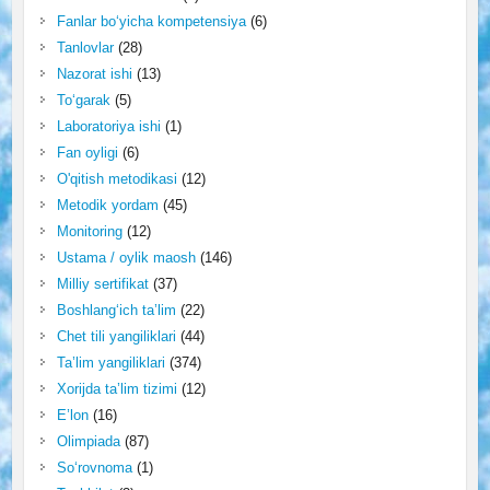
Fanlar bo‘yicha kompetensiya
(6)
Tanlovlar
(28)
Nazorat ishi
(13)
To‘garak
(5)
Laboratoriya ishi
(1)
Fan oyligi
(6)
O'qitish metodikasi
(12)
Metodik yordam
(45)
Monitoring
(12)
Ustama / oylik maosh
(146)
Milliy sertifikat
(37)
Boshlang‘ich ta’lim
(22)
Chet tili yangiliklari
(44)
Ta’lim yangiliklari
(374)
Xorijda ta’lim tizimi
(12)
E’lon
(16)
Olimpiada
(87)
So‘rovnoma
(1)