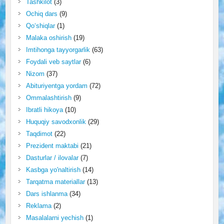
Tashkilot
(3)
Ochiq dars
(9)
Qo‘shiqlar
(1)
Malaka oshirish
(19)
Imtihonga tayyorgarlik
(63)
Foydali veb saytlar
(6)
Nizom
(37)
Abituriyentga yordam
(72)
Ommalashtirish
(9)
Ibratli hikoya
(10)
Huquqiy savodxonlik
(29)
Taqdimot
(22)
Prezident maktabi
(21)
Dasturlar / ilovalar
(7)
Kasbga yo'naltirish
(14)
Tarqatma materiallar
(13)
Dars ishlanma
(34)
Reklama
(2)
Masalalarni yechish
(1)