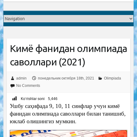
Кимё фанидан олимпиада
саволлари (2021)
admin
понедельник октября 18th, 2021
Olimpiada
No Comments
Ko‘rishlar soni
5,446
Ушбу саҳифада 9, 10, 11 синфлар учун кимё
фанидан олимпиада саволлари билан танишиб,
юклаб олишингиз мумкин.