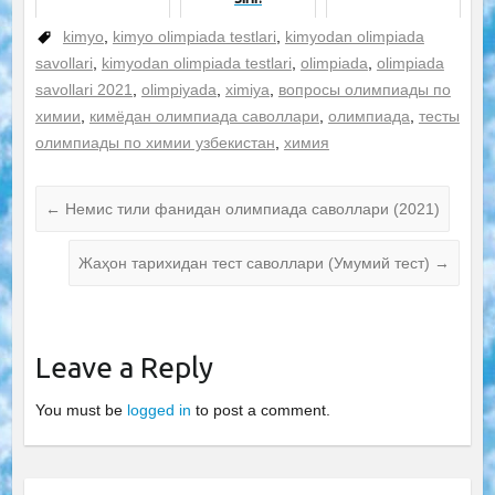
kimyo
,
kimyo olimpiada testlari
,
kimyodan olimpiada
savollari
,
kimyodan olimpiada testlari
,
olimpiada
,
olimpiada
savollari 2021
,
olimpiyada
,
ximiya
,
вопросы олимпиады по
химии
,
кимёдан олимпиада саволлари
,
олимпиада
,
тесты
олимпиады по химии узбекистан
,
химия
←
Немис тили фанидан олимпиада саволлари (2021)
Жаҳон тарихидан тест саволлари (Умумий тест)
→
Leave a Reply
You must be
logged in
to post a comment.