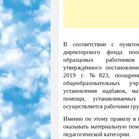
В соответствии с пункт
директорского фонда поо
образцовых работников
утверждённого постановлен
2019 г. №823, поощрени
общеобразовательных уч
установления надбавок, м
помощи, устанавливаемых
осуществляется рабочими гр
Именно по этому правилу в 
оказывать материальную пом
педагогической категории.