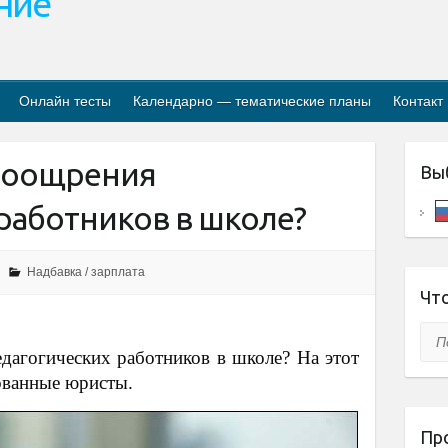
ание
Онлайн тесты
Календарно — тематические планы
Контакт
поощрения
Вы
работников в школе?
Надбавка / зарплата
Что
Пои
дагогических работников в школе? На этот
ванные юристы.
Пр