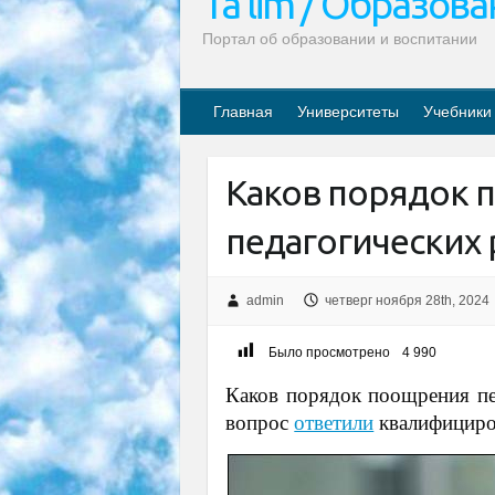
Ta’lim / Образов
Портал об образовании и воспитании
Главная
Университеты
Учебники
Каков порядок 
педагогических 
admin
четверг ноября 28th, 2024
Было просмотрено
4 990
Каков порядок поощрения пе
вопрос
ответили
квалифициро