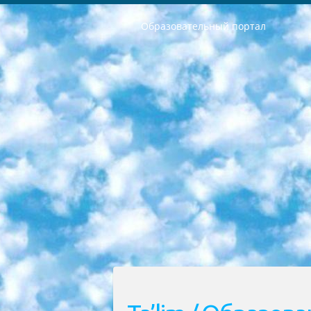
Образовательный портал
РЕСПУБЛИКА УЗБЕКИСТАН МИНИСТРЕРСТВО ДОШКОЛЬНОГО И ШКОЛЬНОГО ОБРАЗОВАНИЯ КОМАНДА в общеобразовательных учреждениях в 2023-2024 учебном году организация и проведение итоговой государственной аттестации обучающихся о Министра дошкольного и школьного образования Республики Узбекистан от 4 марта 2008 года (постановлением Минюста от 20 марта 2008 года № 1778 государственной регистрации) «Итоговое состояние учащихся общего среднего образования на основании положения об утверждении положения об аттестации общего среднего образования выпускной экзамен студентов в образовательных учреждениях в 2023-2024 учебном году В целях организации и прохождения аттестации приказываю: 1. Следующее: перечень предметов, по которым будет проводиться итоговая государственная аттестация и экзамен формы перевода согласно приложению 1; сертификаты международного образца, оценивающие уровень владения иностранными языками перечень согласно приложению 2; 2. Педагогический при специализированных образовательных учреждениях. научно-практический центр квалификации и международной оценки (Д.Давидова) 2024 г. До 25 марта: задания по предметам, по которым будет проводиться итоговая аттестация разработка и утверждение технических условий; итоговая аттестация на основании разработанного предметного задания разработка вопросов по предметам (устно и письменно), экзамен передача; общеобразовательные средние школы и специальные учебные заведения учащиеся выпускных классов школ и интернатов в агентской системе подготовка базы данных экзаменационных материалов и критериев оценки; перевод базы экзаменационных материалов на все языки обучения подать в Республиканский образовательный центр для изготовления; варианты экзаменов на основе разработанных контрольных материалов пусть будут поставлены задачи формирования. 3. Республиканский образовательный центр (Ш.Худайкулов) до 5 апреля 2024 года. до: база данных предоставленных экзаменационных материалов на все языки обучения перевод и экспертиза; для слепых, слабовидящих, глухих, слабослышащих и умственно отсталых детей учащиеся выпускных классов специализированных школ и школ-интернатов база данных экзаменационных материалов на всех преподаваемых языках подготовка критериев оценки; специализированные школы для умственно отсталых детей и технологии для учащихся выпускных классов школ-интернатов разработка соответствующих рекомендаций и критериев проведения ЕГЭ по естествознанию давать задания. 4. Педагогический при специализированных образовательных учреждениях. Научно-практический центр навыков и международной оценки (Д.Давидова), Республи