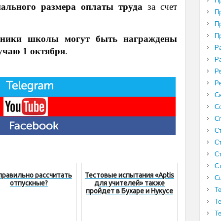
П
ального размера оплаты труда
за счет
П
П
П
удники школы могут быть награждены
Р
лучаю 1 октября
.
Р
Р
Р
С
С
С
С
С
С
С
правильно рассчитать
Тестовые испытания «Aptis
С
отпускные?
для учителей» также
Т
пройдет в Бухаре и Нукусе
Т
Т