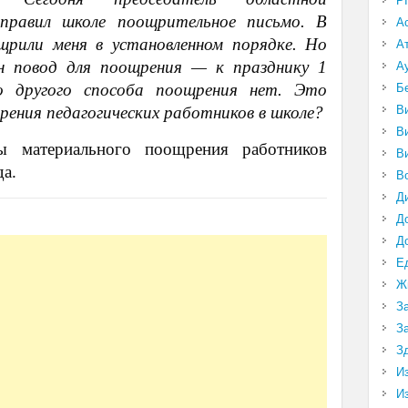
P
аправил школе поощрительное письмо. В
А
щрили меня в установленном порядке. Но
А
н повод для поощрения — к празднику 1
А
о другого способа поощрения нет. Это
Б
В
рения педагогических работников в школе?
В
 материального поощрения работников
В
да.
В
Д
Д
Д
Е
Ж
З
З
З
И
И