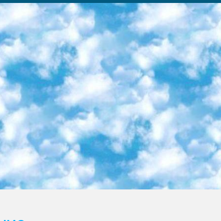
ка образовательный центр (Худайкулов Ш.) итоговый государственный аттестационный экзамен ориентирован на творческое и логическое мышление при подготовке базы материалов учитывать введение заданий. 5. Следует отметить, что: сертификат государственного образца о знании общеобразовательного предмета и как минимум национальный уровень B1 по предметам на иностранных языках, указанным в Приложении 2. или международно признанный сертификат эквивалентного уровня студенты, изучающие определенный предмет, освобождаются от экзамена; по соответствующим предметам запланирована итоговая государственная аттестация за день до дня, путем жеребьевки Рабочей группой (в письменной форме по предметам, проводимым в форме) из числа сформированных вариантов выбрано 2 варианта; 2 выбранных варианта экзамена анонсированы на официальном сайте министерства и все выпускники по всей стране на основе этих вариантов проводит итоговую государственную аттестацию. 6. Государственное образование учащихся средних общеобразовательных учреждений. знания в соответствии с квалификационными требованиями, которые необходимо приобрести на основании стандартов итоговый (выпускной) контроль для 9 и 11 классов в целях тестирования Экзамены (далее – экзамены) состоят из предметов, перечисленных в приложении 1. будет сделано. 7. Экзамены пройдут с 26 мая по 15 июня 2024 г. (кроме науки физического воспитания). 8. Физическая для учащихся 9 классов общесредних образовательных учреждений. Экзамены по предмету «Образование, квалификация медицина» 1-6 мая 2024 года. сотрудники перевести под присмотр (с отклонениями в физическом или умственном развитии) специализированная школа для детей, школы-интернаты и со сколиозом школы-интернаты санаторного типа для больных детей исключены). 9. Он был слепым, слабовидящим и имел нарушения опорно-двигательного аппарата. экзамены в специализированных школах и интернатах для детей должны проводиться исходя из требований, предъявляемых к общеобразовательным учреждениям (физкультура кроме науки). 10. Специализированная школа для глухих и слабослышащих детей. и экзамены в интернатах и быть реализован в виде письменного теста по математике. 11. Специальность для умственно отсталых детей. Для 9 класса Родной язык и литературное письмо Государственный язык (язык обучения – узбекский). для неклассов) написано Математическое письмо Письменная/устная история Узбекистана Физическое воспитание практично Итоговый контроль Для 11 класса Написание родного языка и литературы (эссе) Математическое письмо Узбекский язык (обучение на узбекском языке) не посещающее общее среднее образование для учреждений)/Образовательное учреждение выбор письменный и устный Иностранный язык письменный/устный Письменная/устная история Узбекистана *По выбору студента:  Химия  Физика  Основы государственного права  География 10 бесплатных образовательных ресурсов - Мы составили подборку онлайн-проектов с интерактивными упражнениями, видеолекциями и статьями. Они помогут вам обрести новые и освежить старые знания бесплатно. 1. «ИНТУИТ» Старейшая образовательная площадка Рунета. Здесь вы найдёте сотни текстовых и видеокурсов на десятки различных тем — от программирования до психологии. Многие курсы подготовлены российскими университетами и крупными международными компаниями вроде Intel и Microsoft. Самостоятельное обучение бесплатное, но желающие могут оплатить услуги персональных наставников. 2. «Смартия» знакомит с актуальными профессиями и подсказывает, как им обучаться. Выбрав заинтересовавшую вас специальность — SMM-специалист, фотограф, веб-дизайнер или другую, — увидите список необходимых для неё умений. Чтобы вы могли освоить их самостоятельно, для каждого умения площадка отображает подборку ссылок на учебные материалы. Хотя «Смартия» ориентируется на русскоязычную аудиторию, часть контента всё же доступна только на английском. 3. «Лекторий Физтеха» Проект Московского физико-технического института (Физтеха). С его помощью вы можете смотреть онлайн серии лекций, записанные на видео в этом вузе. В числе доступных предметов — физика, биология, химия, информационные технологии и другие. К некоторым лекциям администрация ресурса прилагает готовые конспекты, которые можно скачивать в PDF-формате. 4. ITMOcourses Онлайн-площадка Санкт-Петербургского национального исследовательского университета информационных технологий, механики и оптики (ИТМО). Ресурс предоставляет свободный доступ к курсам, разработанным в этом вузе. Каталог материалов разбит на четыре категории: «Оптические системы и технологии», «Приборостроение и робототехника», «Информационные технологии» и «Биотехнологии». Курсы состоят из видеолекций, интерактивных демонстраций и заданий. 5. «КиберЛенинка» Электронная научная библиот