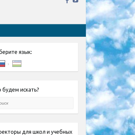
берите язык:
 будем искать?
ск
оекторы для школ и учебных