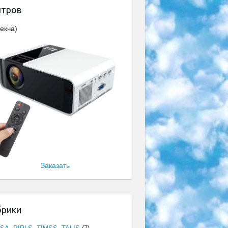
нтров
екча)
Заказать
брики