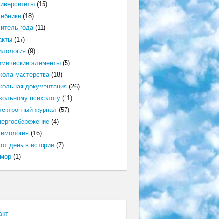
ниверситеты
(15)
чебники
(18)
читель года
(11)
акты
(17)
илология
(9)
имические элементы
(5)
кола мастерства
(18)
кольная документация
(26)
кольному психологу
(11)
лектронный журнал
(57)
нергосбережение
(4)
тимология
(16)
от день в истории
(7)
мор
(1)
акт