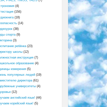
ISA, PIRLS, TIMSS, TALIS
(7)
строномия
(4)
ттестация
(156)
удиокнига
(18)
езопасность
(14)
идеоурок
(38)
иды спорта
(9)
икторина
(3)
оспитание ребёнка
(23)
иректору школы
(12)
олжностная инструкция
(7)
ошкольное образование
(4)
диницы измерения
(5)
изнь популярных людей
(19)
аместителю директора
(61)
арубежные университеты
(4)
доровье
(12)
зучаем английский язык!
(44)
зучаем корейский язык!
(5)