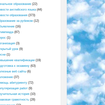
ачальное образование
(22)
овости английского языка
(44)
овости образования
(373)
бразование за рубежом
(12)
бъявление
(16)
лимпиада
(87)
прос
(1)
рганизация
(3)
ткрытый урок
(9)
есни
(1)
овышение квалификации
(19)
одготовка к экзамену
(63)
олезные веб сайты
(6)
оложение
(37)
омощь абитуриенту
(72)
опуляризация работ
(9)
оучительная история
(10)
равовая грамотность
(28)