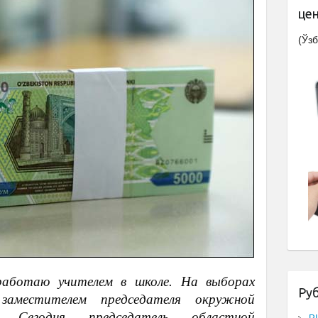
це
(Ўзб
аботаю учителем в школе. На выборах
Ру
аместителем председателя окружной
и. Сегодня председатель областной