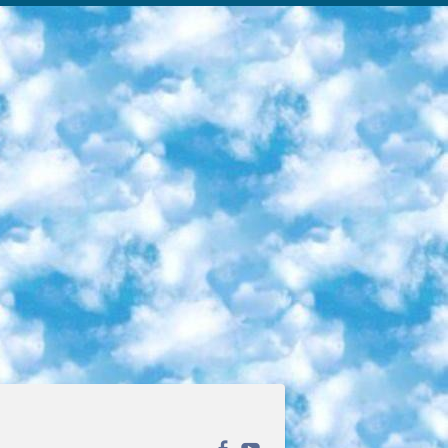
ека открытого доступа. Каталог площадки регулярно обрастает текстами статей из различных научных изданий. Сгруппированные по журналам и рубрикам публикации можно читать онлайн или скачивать целиком в PDF-формате. Проект нацелен на популяризацию науки за счёт открытого доступа к качественной информации. 6. «ПостНаука» На этом ресурсе публикуют подборки видеолекций, составленные экспертами из разных отраслей и объединённые общими темами. Среди них, к примеру, есть серии «Биоинформатика и геномика», «Культура средневековой Скандинавии» и Cinema Studies о теории кино. Каждая подборка лекций — логически связанная история, рассказанная экспертом от первого лица. Кроме того, на сайте появляются научно-образовательные статьи и тесты на разные темы. 7. «Newочём» Команда проекта «Newочём» отбирает самые интересные тексты из англоязычных СМИ и переводит те из них, за которые голосуют участники сообщества «ВКонтакте». По большей части это научно-популярные статьи. Редакторы придумывают лишь заголовки, в остальном содержание переводов соответствует оригиналам. Полные тексты можно читать прямо в социальной сети. 8. InternetUrok Онлайн-база материалов по основным дисциплинам школьной программы. Информация на сайте структурирована по классам, предметам и темам (урокам). Каждый урок состоит из видеолекций и конспектов. Есть также интерактивные тренажёры и тесты для закрепления пройденного материала. Даже если вы давно окончили школу, возможность повторить программу старших классов всегда может пригодиться. 9. Edutainme Ещё один ресурс об образовании. В отличие от Newtonew, как мне кажется, Edutainme больше ориентируется на представителей индустрии: педагогов, предпринимателей, разработчиков образовательных проектов. Но и любой, кто просто стремится к саморазвитию, найдёт на сайте много полезного и интересного для себя. Например, информацию о новых курсах и образовательных сервисах. 10. Newtonew Онлайн-медиа об образовании и обучении в широком смысле. Авторы Newtonew пишут об инструментах, заведениях, тактиках и стратегиях, которые помогают учить других и получать новые знания самостоятельно. На этой площадке вы найдёте новости, обзоры, аналитические мат