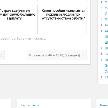
У
У
7 стран, где учителя
Какое пособие назначается
У
учают самую большую
пожилым людям при
зарплату
отсутствии стажа работы?
Ф
Ф
Х
Ш
премия
,
рағбат
,
стимул
,
устама
Ш
Ш
Э
о)
Что такое ВИЧ – СПИД? (видео)
→
Э
Э
Эт
Ю
Карта сайта
Конт