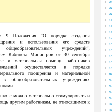
И
И
И
К
К
К
ом 9 Положения “О порядке создания
К
щрения и использования его средств
К
 общеобразовательных учреждений”,
К
ием Кабинета Министров от 30 сентября
К
е и материальная помощь работников
К
реждений осуществляется в порядке
К
атериального поощрения и материальной
Л
 в общеобразовательных учреждениях
М
уппами.
М
М
школе можно материально стимулировать и
М
ощь другим работникам, не относящимся к
Н
Н