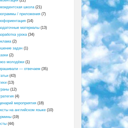
резентация
(22)
резидентская школа
(21)
рограммы / приложения
(7)
рофориентация
(14)
аздаточные материалы
(13)
азработка урока
(34)
еклама
(2)
ешение задач
(1)
казки
(2)
оюз молодёжи
(1)
прашивали — отвечаем
(35)
татьи
(43)
тихи
(13)
траны
(12)
тратегия
(4)
ценарий мероприятия
(18)
ексты на английском языке
(10)
ермины
(19)
есты
(44)