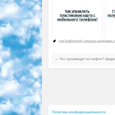
Как управлять
1
пластиковую карту с
пол
мобильного телефона?
rag'batlantirish
,
ustama
,
надбавка
,
←
Что производят из нефти? (виде
Политика конфиденциальности