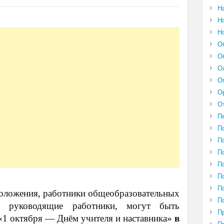
Н
Н
Н
О
О
О
О
О
О
П
П
П
П
П
П
П
Положения, работники общеобразовательных
П
 руководящие работники, могут быть
П
 «1 октября — Днём учителя и наставника»
в