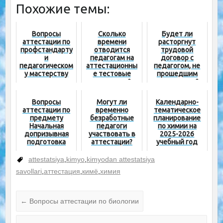
Похожие темы:
Вопросы
Сколько
Будет ли
аттестации по
времени
расторгнут
профстандарту
отводится
трудовой
и
педагогам на
договор с
педагогическом
аттестационны
педагогом, не
у мастерству
е тестовые
прошедшим
испытания?
аттестацию?
Вопросы
Могут ли
Календарно-
аттестации по
временно
тематическое
предмету
безработные
планирование
Начальная
педагоги
по химии на
допризывная
участвовать в
2025-2026
подготовка
аттестации?
учебный год
attestatsiya
,
kimyo
,
kimyodan attestatsiya
savollari
,
аттестация
,
кимё
,
химия
←
Вопросы аттестации по биологии