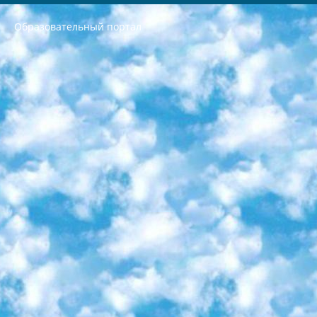
Образовательный портал
РЕСПУБЛИКА УЗБЕКИСТАН МИНИСТРЕРСТВО ДОШКОЛЬНОГО И ШКОЛЬНОГО ОБРАЗОВАНИЯ КОМАНДА в общеобразовательных учреждениях в 2023-2024 учебном году организация и проведение итоговой государственной аттестации обучающихся о Министра дошкольного и школьного образования Республики Узбекистан от 4 марта 2008 года (постановлением Минюста от 20 марта 2008 года № 1778 государственной регистрации) «Итоговое состояние учащихся общего среднего образования на основании положения об утверждении положения об аттестации общего среднего образования выпускной экзамен студентов в образовательных учреждениях в 2023-2024 учебном году В целях организации и прохождения аттестации приказываю: 1. Следующее: перечень предметов, по которым будет проводиться итоговая государственная аттестация и экзамен формы перевода согласно приложению 1; сертификаты международного образца, оценивающие уровень владения иностранными языками перечень согласно приложению 2; 2. Педагогический при специализированных образовательных учреждениях. научно-практический центр квалификации и международной оценки (Д.Давидова) 2024 г. До 25 марта: задания по предметам, по которым будет проводиться итоговая аттестация разработка и утверждение технических условий; итоговая аттестация на основании разработанного предметного задания разработка вопросов по предметам (устно и письменно), экзамен передача; общеобразовательные средние школы и специальные учебные заведения учащиеся выпускных классов школ и интернатов в агентской системе подготовка базы данных экзаменационных материалов и критериев оценки; перевод базы экзаменационных материалов на все языки обучения подать в Республиканский образовательный центр для изготовления; варианты экзаменов на основе разработанных контрольных материалов пусть будут поставлены задачи формирования. 3. Республиканский образовательный центр (Ш.Худайкулов) до 5 апреля 2024 года. до: база данных предоставленных экзаменационных материалов на все языки обучения перевод и экспертиза; для слепых, слабовидящих, глухих, слабослышащих и умственно отсталых детей учащиеся выпускных классов специализированных школ и школ-интернатов база данных экзаменационных материалов на всех преподаваемых языках подготовка критериев оценки; специализированные школы для умственно отсталых детей и технологии для учащихся выпускных классов школ-интернатов разработка соответствующих рекомендаций и критериев проведения ЕГЭ по естествознанию давать задания. 4. Педагогический при специализированных образовательных учреждениях. Научно-практический центр навыков и международной оценки (Д.Давидова), Республика образовательный центр (Худайкулов Ш.) итоговый государственный аттестационный экзамен ориентирован на творческое и логическое мышление при подготовке базы материалов учитывать введение заданий. 5. Следует отметить, что: сертификат государственного образца о знании общеобразовательного предмета и как минимум национальный уровень B1 по предметам на иностранных языках, указанным в Приложении 2. или международно признанный сертификат эквивалентного уровня студенты, изучающие определенный предмет, освобождаются от экзамена; по соответствующим предметам запланирована итоговая государственная аттестация за день до дня, путем жеребьевки Рабочей группой (в письменной форме по предметам, проводимым в форме) из числа сформированных вариантов выбрано 2 варианта; 2 выбранных варианта экзамена анонсированы на официальном сайте министерства и все выпускники по всей стране на основе этих вариантов проводит итоговую государственную аттестацию. 6. Государственное образование учащихся средних общеобразовательных учреждений. знания в соответствии с квалификационными требованиями, которые необходимо приобрести на основании стандартов итоговый (выпускной) контроль для 9 и 11 классов в целях тестирования Экзамены (далее – экзамены) состоят из предметов, перечисленных в приложении 1. будет сделано. 7. Экзамены пройдут с 26 мая по 15 июня 2024 г. (кроме науки физического воспитания). 8. Физическая для учащихся 9 классов общесредних образовательных учреждений. Экзамены по предмету «Образование, квалификация медицина» 1-6 мая 2024 года. сотрудники перевести под присмотр (с отклонениями в физическом или умственном развитии) специализированная школа для детей, школы-интернаты и со сколиозом школы-интернаты санаторного типа для больных детей исключены). 9. Он был слепым, слабовидящим и имел нарушения опорно-двигательного аппарата. экзамены в специализированных школах и интернатах для детей должны проводиться исходя из требований, предъявляемых к общеобразовательным учреждениям (физкультура кроме науки). 10. Специализированная школа для глухих и слабослышащих детей. и экзамены в интернатах и быть реализован в виде письменного теста по математике. 11. Специальность для умственно отсталых детей. Для 9 класса Родной язык и литературное письмо Государственный язык (язык обучения – узбекский). для неклассов) написано Математическое письмо Письменная/устная история Узбекистана Физическое воспитание практично Итоговый контроль Для 11 класса Написание родного языка и литературы (эссе) Математическое письмо Узбекский язык (обучение на узбекском языке) не посещающее общее среднее образование для учреждений)/Образовательное учреждение выбор письменный и устный Иностранный язык письменный/устный Письменная/устная история Узбекистана *По выбору студента:  Химия  Физика  Основы государственного права  География 10 бесплатных образовательных ресурсов - Мы составили подборку онлайн-проектов с интерактивными упражнениями, видеолекциями и статьями. Они помогут вам обрести новые и освежить старые знания бесплатно. 1. «ИНТУИТ» Старейшая образовательная площадка Рунета. Здесь вы найдёте сотни текстовых и видеокурсов на десятки различных тем — от программирования до психологии. Многие курсы подготовлены российскими университетами и крупными международными компаниями вроде Intel и Microsoft. Самостоятельное обучение бесплатное, но желающие могут оплатить услуги персональных наставников. 2. «Смартия» знакомит с актуальными профессиями и подсказывает, как им обучаться. Выбрав заинтересовавшую вас специальность — SMM-специалист, фотограф, веб-дизайнер или другую, — увидите список необходимых для неё умений. Чтобы вы могли освоить их самостоятельно, для каждого умения площадка отображает подборку ссылок на учебные материалы. Хотя «Смартия» ориентируется на русскоязычную аудиторию, часть контента всё же доступна только на английском. 3. «Лекторий Физтеха» Проект Московского физико-технического института (Физтеха). С его помощью вы можете смотреть онлайн серии лекций, записанные на видео в этом вузе. В числе доступных предметов — физика, биология, химия, информационные технологии и другие. К некоторым лекциям администрация ресурса прилагает готовые конспекты, которые можно скачивать в PDF-формате. 4. ITMOcourses Онлайн-площадка Санкт-Петербургского национального исследовательского университета информационных технологий, механики и оптики (ИТМО). Ресурс предоставляет свободный доступ к курсам, разработанным в этом вузе. Каталог материалов разбит на четыре категории: «Оптические системы и технологии», «Приборостроение и робототехника», «Информационные технологии» и «Биотехнологии». Курсы состоят из видеолекций, интерактивных демонстраций и заданий. 5. «КиберЛенинка» Электронная научная библиотека открытого доступа. Каталог площадки регулярно обрастает текстами статей из различных научных изданий. Сгруппированные по журналам и рубрикам публикации можно читать онлайн или скачивать целиком в PDF-формате. Проект нацелен на популяризацию науки за счёт открытого доступа к качественной информации. 6. «ПостНаука» На этом ресурсе публикуют подборки видеолекций, составленные экспертами из разных отраслей и объединённые общими темами. Среди них, к примеру, есть серии «Биоинформатика и геномика», «Культура средневековой Скандинавии» и Cinema Studies о теории кино. Каждая подборка лекций — логически связанная история, рассказанная экспертом от первого лица. Кроме того, на сайте появляются научно-образовательные статьи и тесты на разные темы. 7. «Newочём» Команда проекта «Newочём» отбирает самые интересные тексты из англоязычных СМИ и переводит те из них, за которые голосуют участники сообщества «ВКонтакте». По большей части это научно-популярные статьи. Редакторы придумывают лишь заголовки, в остальном содержание переводов соответствует оригиналам. Полные тексты можно читать прямо в социальной сети. 8. InternetUrok Онлайн-база материалов по основным дисциплинам школьной программы. Информация на сайте структурирована по классам, предметам и темам (урокам). Каждый урок состоит из видеолекций и конспектов. Есть также интерактивные тренажёры и тесты для закрепления пройденного материала. Даже если вы давно окончили школу, возможность повторить программу старших классов всегда может пригодиться. 9. Edutainme Ещё один ресурс об образовании. В отличие от Newtonew, как мне кажется, Edutainme больше ориентируется на представителей индустрии: педагогов, предпринимателей, разработчиков образовательных проектов. Но и любой, кто просто стремится к саморазвитию, найдёт на сайте много полезного и интересного для себя. Например, информацию о новых курсах и образовательных сервисах. 10. Newtonew Онлайн-медиа об образовании и обучении в широком смысле. Авторы Newtonew пишут об инструментах, заведениях, тактиках и стратегиях, которые помогают учить других и получать новые знания самостоятельно. На этой площадке вы найдёте новости, обзоры, аналитические мат