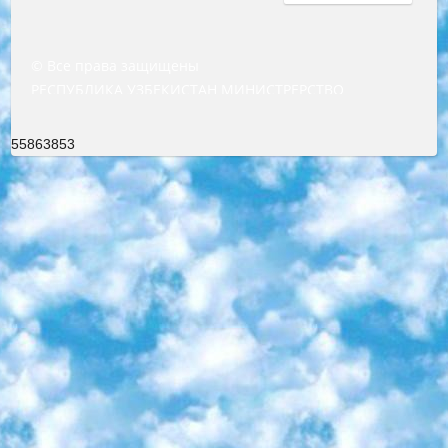
© Все права защищены
РЕСПУБЛИКА УЗБЕКИСТАН МИНИСТРЕРСТВО ДОШКОЛЬНОГО И ШКОЛЬНОГО ОБРАЗОВАНИЯ КОМАНДА в общеобразовательных учреждениях в 2023-2024 учебном году организация и проведение итоговой государственной аттестации обучающихся о Министра дошкольного и школьного образования Республики Узбекистан от 4 марта 2008 года (постановлением Минюста от 20 марта 2008 года № 1778 государственной регистрации) «Итоговое состояние учащихся общего среднего образования на основании положения об утверждении положения об аттестации общего среднего образования выпускной экзамен студентов в образовательных учреждениях в 2023-2024 учебном году В целях организации и прохождения аттестации приказываю: 1. Следующее: перечень предметов, по которым будет проводиться итоговая государственная аттестация и экзамен формы перевода согласно приложению 1; сертификаты международного образца, оценивающие уровень владения иностранными языками перечень согласно приложению 2; 2. Педагогический при специализированных образовательных учреждениях. научно-практический центр квалификации и международной оценки (Д.Давидова) 2024 г. До 25 марта: задания по предметам, по которым будет проводиться итоговая аттестация разработка и утверждение технических условий; итоговая аттестация на основании разработанного предметного задания разработка вопросов по предметам (устно и письменно), экзамен передача; общеобразовательные средние школы и специальные учебные заведения учащиеся выпускных классов школ и интернатов в агентской системе подготовка базы данных экзаменационных материалов и критериев оценки; перевод базы экзаменационных материалов на все языки обучения подать в Республиканский образовательный центр для изготовления; варианты экзаменов на основе разработанных контрольных материалов пусть будут поставлены задачи формирования. 3. Республиканский образовательный центр (Ш.Худайкулов) до 5 апреля 2024 года. до: база данных предоставленных экзаменационных материалов на все языки обучения перевод и экспертиза; для слепых, слабовидящих, глухих, слабослышащих и умственно отсталых детей учащиеся выпускных классов специализированных школ и школ-интернатов база данных экзаменационных материалов на всех преподаваемых языках подготовка критериев оценки; специализированные школы для умственно отсталых детей и технологии для учащихся выпускных классов школ-интернатов разработка соответствующих рекомендаций и критериев проведения ЕГЭ по естествознанию давать задания. 4. Педагогический при специализированных образовательных учреждениях. Научно-практический центр навыков и международной оценки (Д.Давидова), Республика образовательный центр (Худайкулов Ш.) итоговый государственный аттестационный экзамен ориентирован на творческое и логическое мышление при подготовке базы материалов учитывать введение заданий. 5. Следует отметить, что: сертификат государственного образца о знании общеобразовательного предмета и как минимум национальный уровень B1 по предметам на иностранных языках, указанным в Приложении 2. или международно признанный сертификат эквивалентного уровня студенты, изучающие определенный предмет, освобождаются от экзамена; по соответствующим предметам запланирована итоговая государственная аттестация за день до дня, путем жеребьевки Рабочей группой (в письменной форме по предметам, проводимым в форме) из числа сформированных вариантов выбрано 2 варианта; 2 выбранных варианта экзамена анонсированы на официальном сайте министерства и все выпускники по всей стране на основе этих вариантов проводит итоговую государственную аттестацию. 6. Государственное образование учащихся средних общеобразовательных учреждений. знания в соответствии с квалификационными требованиями, которые необходимо приобрести на основании стандартов итоговый (выпускной) контроль для 9 и 11 классов в целях тестирования Экзамены (далее – экзамены) состоят из предметов, перечисленных в приложении 1. будет сделано. 7. Экзамены пройдут с 26 мая по 15 июня 2024 г. (кроме науки физического воспитания). 8. Физическая для учащихся 9 классов общесредних образовательных учреждений. Экзамены по предмету «Образование, квалификация медицина» 1-6 мая 2024 года. сотрудники перевести под присмотр (с отклонениями в физическом или умственном развитии) специализированная школа для детей, школы-интернаты и со сколиозом школы-интернаты санаторного типа для больных детей исключены). 9. Он был слепым, слабовидящим и имел нарушения опорно-двигательного аппарата. экзамены в специализированных школах и интернатах для детей должны проводиться исходя из требований, предъявляемых к общеобразовательным учреждениям (физкультура кроме науки). 10. Специализированная школа для глухих и слабослышащих детей. и экзамены в интернатах и быть реализован в виде письменного теста по математике. 11. Специальность для умственно отсталых детей. Для 9 класса Родной язык и литературное письмо Государственный язык (язык обучения – узбекский). для неклассов) написано Математическое письмо Письменная/устная история Узбекистана Физическое воспитание практично Итоговый контроль Для 11 класса Написание родного языка и литературы (эссе) Математическое письмо Узбекский язык (обучение на узбекском языке) не посещающее общее среднее образование для учреждений)/Образовательное учреждение выбор письменный и устный Иностранный язык письменный/устный Письменная/устная история Узбекистана *По выбору студента:  Химия  Физика  Основы государственного права  География 10 бесплатных образовательных ресурсов - Мы составили подборку онлайн-проектов с интерактивными упражнениями, видеолекциями и статьями. Они помогут вам обрести новые и освежить старые знания бесплатно. 1. «ИНТУИТ» Старейшая образовательная площадка Рунета. Здесь вы найдёте сотни текстовых и видеокурсов на десятки различных тем — от программирования до психологии. Многие курсы подготовлены российскими университетами и крупными международными компаниями вроде Intel и Microsoft. Самостоятельное обучение бесплатное, но желающие могут оплатить услуги персональных наставников. 2. «Смартия» знакомит с актуальными профессиями и подсказывает, как им обучаться. Выбрав заинтересовавшую вас специальность — SMM-специалист, фотограф, веб-дизайнер или другую, — увидите список необходимых для неё умений. Чтобы вы могли освоить их самостоятельно, для каждого умения площадка отображает подборку ссылок на учебные материалы. Хотя «Смартия» ориентируется на русскоязычную аудиторию, часть контента всё же доступна только на английском. 3. «Лекторий Физтеха» Проект Московского физико-технического института (Физтеха). С его помощью вы можете смотреть онлайн серии лекций, записанные на видео в этом вузе. В числе доступных предметов — физика, биология, химия, информационные технологии и другие. К некоторым лекциям администрация ресурса прилагает готовые конспекты, которые можно скачивать в PDF-формате. 4. ITMOcourses Онлайн-площадка Санкт-Петербургского национального исследовательского университета информационных технологий, механики и оптики (ИТМО). Ресурс предоставляет свободный доступ к курсам, разработанным в этом вузе. Каталог материалов разбит на четыре категории: «Оптические системы и технологии», «Приборостроение и робототехника», «Информационные технологии» и «Биотехнологии». Курсы состоят из видеолекций, интерактивных демонстраций и заданий. 5. «КиберЛенинка» Электронная научная библиотека открытого доступа. Каталог площадки регулярно обрастает текстами статей из различных научных изданий. Сгруппированные по журналам и рубрикам публикации можно читать онлайн или скачивать целиком в PDF-формате. Проект нацелен на популяризацию науки за счёт открытого доступа к качественной информации. 6. «ПостНаука» На этом ресурсе публикуют подборки видеолекций, составленные экспертами из разных отраслей и объединённые общими темами. Среди них, к примеру, есть серии «Биоинформатика и геномика», «Культура средневековой Скандинавии» и Cinema Studies о теории кино. Каждая подборка лекций — логически связанная история, рассказанная экспертом от первого лица. Кроме того, на сайте появляются научно-образовательные статьи и тесты на разные темы. 7. «Newочём» Команда проекта «Newочём» отбирает самые интересные тексты из англоязычных СМИ и переводит те из них, за которые голосуют участники сообщества «ВКонтакте». По большей части это научно-популярные статьи. Редакторы придумывают лишь заголовки, в остальном содержание переводов соответствует оригиналам. Полные тексты можно читать прямо в социальной сети. 8. InternetUrok Онлайн-база материалов по основным дисциплинам школьной программы. Информация на сайте структурирована по классам, предметам и темам (урокам). Каждый урок состоит из видеолекций и конспектов. Есть также интерактивные тренажёры и тесты для закрепления пройденного материала. Даже если вы давно окончили школу, возможность повторить программу старших классов всегда может пригодиться. 9. Edutainme Ещё один ресурс об образовании. В отличие от Newtonew, как мне кажется, Edutainme больше ориентируется на представителей индустрии: педагогов, предпринимателей, разработчиков образовательных проектов. Но и любой, кто просто стремится к саморазвитию, найдёт на сайте много полезного и интересного для себя. Например, информацию о новых курсах и образовательных сервисах. 10. Newtonew Онлайн-медиа об образовании и обучении в широком смысле. Авторы Newtonew пишут об инструментах, заведениях, тактиках и стратегиях, которые помогают учить других и получать новые знания самостоятельно. На этой площадке вы найдёте новости, обзоры, аналитические мате
55863853