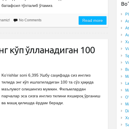
Bo‘
батафсил тўхталиб ўтамиз.
P
anamiz!
No Comments
Read more
A
At
Au
Xa
г кўп қўлланадиган 100
Vi
Sp
Vi
Bo
Ko‘rishlar soni 6,395 Ушбу саҳифада сиз инглиз
Ma
тилида энг кўп ишлатиладиган 100 та сўз ҳақида
La
маълумот олишингиз мумкин. Фильмлардан
Ma
парчалар эса сизга инглиз тилини яхшироқ ўрганиш
O‘
ва машқ қилишда ёрдам беради.
Ma
Di
Xo
Sa