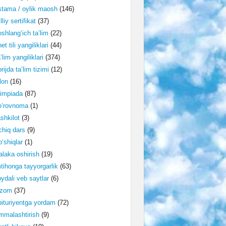
tama / oylik maosh
(146)
lliy sertifikat
(37)
shlang‘ich ta’lim
(22)
et tili yangiliklari
(44)
’lim yangiliklari
(374)
rijda ta’lim tizimi
(12)
lon
(16)
impiada
(87)
o‘rovnoma
(1)
shkilot
(3)
hiq dars
(9)
‘shiqlar
(1)
laka oshirish
(19)
tihonga tayyorgarlik
(63)
ydali veb saytlar
(6)
izom
(37)
ituriyentga yordam
(72)
malashtirish
(9)