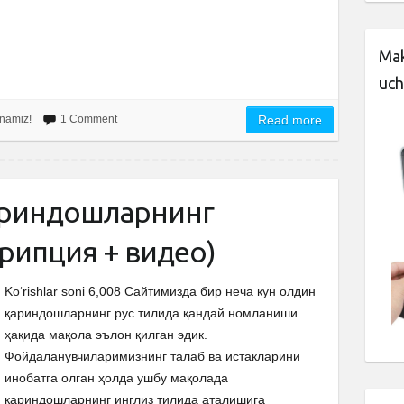
Mak
uch
ganamiz!
1 Comment
Read more
қариндошларнинг
рипция + видео)
Ko‘rishlar soni 6,008 Сайтимизда бир неча кун олдин
қариндошларнинг рус тилида қандай номланиши
ҳақида мақола эълон қилган эдик.
Фойдаланувчиларимизнинг талаб ва истакларини
инобатга олган ҳолда ушбу мақолада
қариндошларнинг инглиз тилида аталишига