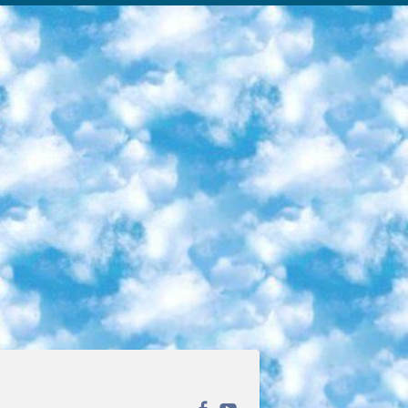
ека открытого доступа. Каталог площадки регулярно обрастает текстами статей из различных научных изданий. Сгруппированные по журналам и рубрикам публикации можно читать онлайн или скачивать целиком в PDF-формате. Проект нацелен на популяризацию науки за счёт открытого доступа к качественной информации. 6. «ПостНаука» На этом ресурсе публикуют подборки видеолекций, составленные экспертами из разных отраслей и объединённые общими темами. Среди них, к примеру, есть серии «Биоинформатика и геномика», «Культура средневековой Скандинавии» и Cinema Studies о теории кино. Каждая подборка лекций — логически связанная история, рассказанная экспертом от первого лица. Кроме того, на сайте появляются научно-образовательные статьи и тесты на разные темы. 7. «Newочём» Команда проекта «Newочём» отбирает самые интересные тексты из англоязычных СМИ и переводит те из них, за которые голосуют участники сообщества «ВКонтакте». По большей части это научно-популярные статьи. Редакторы придумывают лишь заголовки, в остальном содержание переводов соответствует оригиналам. Полные тексты можно читать прямо в социальной сети. 8. InternetUrok Онлайн-база материалов по основным дисциплинам школьной программы. Информация на сайте структурирована по классам, предметам и темам (урокам). Каждый урок состоит из видеолекций и конспектов. Есть также интерактивные тренажёры и тесты для закрепления пройденного материала. Даже если вы давно окончили школу, возможность повторить программу старших классов всегда может пригодиться. 9. Edutainme Ещё один ресурс об образовании. В отличие от Newtonew, как мне кажется, Edutainme больше ориентируется на представителей индустрии: педагогов, предпринимателей, разработчиков образовательных проектов. Но и любой, кто просто стремится к саморазвитию, найдёт на сайте много полезного и интересного для себя. Например, информацию о новых курсах и образовательных сервисах. 10. Newtonew Онлайн-медиа об образовании и обучении в широком смысле. Авторы Newtonew пишут об инструментах, заведениях, тактиках и стратегиях, которые помогают учить других и получать новые знания самостоятельно. На этой площадке вы найдёте новости, обзоры, аналитические мат