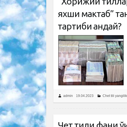
“Хорижий тиллар
яхши мактаб” т
тартиби қандай?
admin
19.04.2023
Chet tili yangilik
Чет тили фани ў