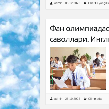
admin
05.12.2023
Chet tili yangilik
Фан олимпиадаси
саволлари. Ингли
admin
28.10.2023
Olimpiada