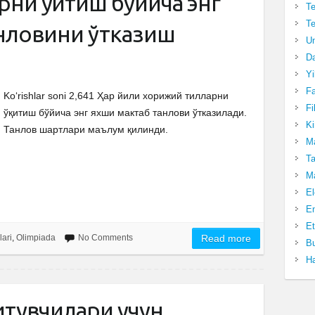
ни ўқитиш бўйича энг
Te
Te
анловини ўтказиш
Un
Da
Yi
Fa
Ko‘rishlar soni 2,641 Ҳар йили хорижий тилларни
Fi
ўқитиш бўйича энг яхши мактаб танлови ўтказилади.
Ki
Танлов шартлари маълум қилинди.
Ma
Ta
Ma
El
En
Et
lari
,
Olimpiada
No Comments
Read more
Bu
Ha
қитувчилари учун