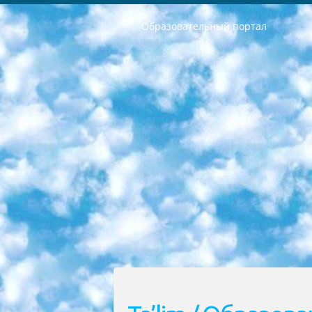
Образовательный портал
РЕСПУБЛИКА УЗБЕКИСТАН МИНИСТРЕРСТВО ДОШКОЛЬНОГО И ШКОЛЬНОГО ОБРАЗОВАНИЯ КОМАНДА в общеобразовательных учреждениях в 2023-2024 учебном году организация и проведение итоговой государственной аттестации обучающихся о Министра дошкольного и школьного образования Республики Узбекистан от 4 марта 2008 года (постановлением Минюста от 20 марта 2008 года № 1778 государственной регистрации) «Итоговое состояние учащихся общего среднего образования на основании положения об утверждении положения об аттестации общего среднего образования выпускной экзамен студентов в образовательных учреждениях в 2023-2024 учебном году В целях организации и прохождения аттестации приказываю: 1. Следующее: перечень предметов, по которым будет проводиться итоговая государственная аттестация и экзамен формы перевода согласно приложению 1; сертификаты международного образца, оценивающие уровень владения иностранными языками перечень согласно приложению 2; 2. Педагогический при специализированных образовательных учреждениях. научно-практический центр квалификации и международной оценки (Д.Давидова) 2024 г. До 25 марта: задания по предметам, по которым будет проводиться итоговая аттестация разработка и утверждение технических условий; итоговая аттестация на основании разработанного предметного задания разработка вопросов по предметам (устно и письменно), экзамен передача; общеобразовательные средние школы и специальные учебные заведения учащиеся выпускных классов школ и интернатов в агентской системе подготовка базы данных экзаменационных материалов и критериев оценки; перевод базы экзаменационных материалов на все языки обучения подать в Республиканский образовательный центр для изготовления; варианты экзаменов на основе разработанных контрольных материалов пусть будут поставлены задачи формирования. 3. Республиканский образовательный центр (Ш.Худайкулов) до 5 апреля 2024 года. до: база данных предоставленных экзаменационных материалов на все языки обучения перевод и экспертиза; для слепых, слабовидящих, глухих, слабослышащих и умственно отсталых детей учащиеся выпускных классов специализированных школ и школ-интернатов база данных экзаменационных материалов на всех преподаваемых языках подготовка критериев оценки; специализированные школы для умственно отсталых детей и технологии для учащихся выпускных классов школ-интернатов разработка соответствующих рекомендаций и критериев проведения ЕГЭ по естествознанию давать задания. 4. Педагогический при специализированных образовательных учреждениях. Научно-практический центр навыков и международной оценки (Д.Давидова), Республи