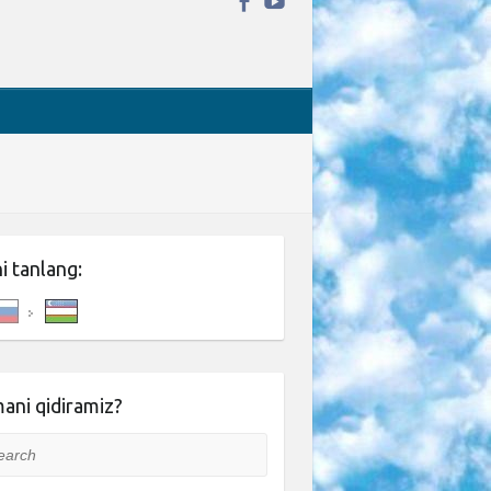
ni tanlang:
ani qidiramiz?
rch