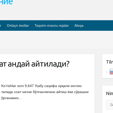
ание
r
Onlayn testlar
Taqvim-mavzu rejalar
Aloqa
қт қандай айтилади?
Til
Ko‘rishlar soni 9,647 Ушбу саҳифа орқали инглиз
тилида соат неччи бўлганлигини айтиш ёки сўрашни
Nim
ўрганамиз…
Sea