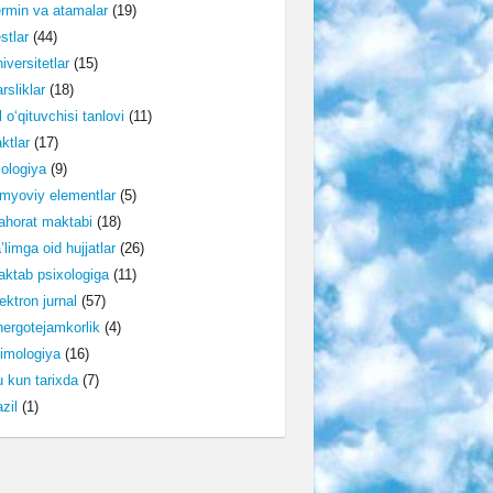
rmin va atamalar
(19)
stlar
(44)
iversitetlar
(15)
rsliklar
(18)
l o‘qituvchisi tanlovi
(11)
ktlar
(17)
lologiya
(9)
myoviy elementlar
(5)
horat maktabi
(18)
’limga oid hujjatlar
(26)
ktab psixologiga
(11)
ektron jurnal
(57)
ergotejamkorlik
(4)
imologiya
(16)
 kun tarixda
(7)
zil
(1)