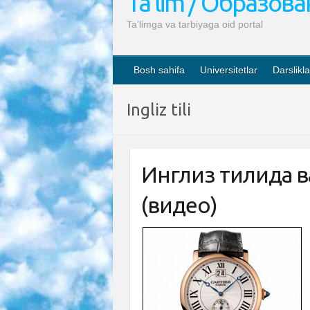
Ta’lim / Образов
Ta’limga va tarbiyaga oid portal
Bosh sahifa
Universitetlar
Darslikla
Ingliz tili
Инглиз тилида ва
(видео)