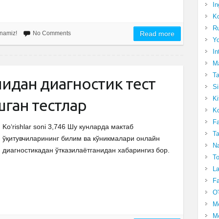
In
Ko
Ru
ganamiz!
No Comments
Read more
Yo
In
Ma
Ta
идан диагностик тест
Si
Ki
ган тестлар
Ko
Fa
Ko‘rishlar soni 3,746 Шу кунларда мактаб
Ta
ўқитувчиларининг билим ва кўникмалари онлайн
Na
диагностикадан ўтказилаётганидан хабарингиз бор.
To
La
Fa
O'
M
Mo