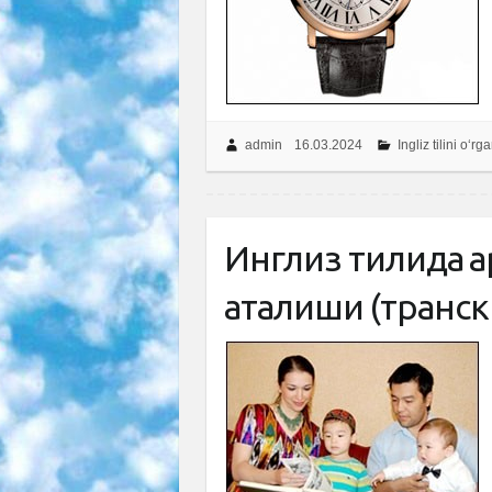
admin
16.03.2024
Ingliz tilini o‘r
Инглиз тилида 
аталиши (транск