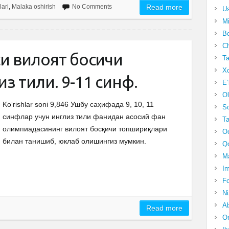
lari
,
Malaka oshirish
No Comments
Read more
Us
Mi
Bo
Ch
 вилоят босқичи
Ta
Xo
з тили. 9-11 синф.
E’
Ol
Ko‘rishlar soni 9,846 Ушбу саҳифада 9, 10, 11
S
синфлар учун инглиз тили фанидан асосий фан
Ta
олимпиадасининг вилоят босқичи топшириқлари
Oc
билан танишиб, юклаб олишингиз мумкин.
Qo
Ma
Im
Fo
N
Ab
Read more
Om