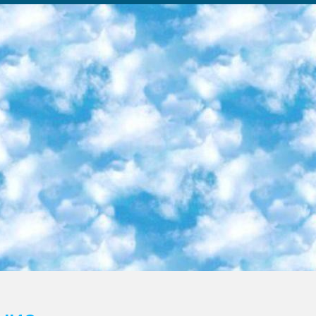
ка образовательный центр (Худайкулов Ш.) итоговый государственный аттестационный экзамен ориентирован на творческое и логическое мышление при подготовке базы материалов учитывать введение заданий. 5. Следует отметить, что: сертификат государственного образца о знании общеобразовательного предмета и как минимум национальный уровень B1 по предметам на иностранных языках, указанным в Приложении 2. или международно признанный сертификат эквивалентного уровня студенты, изучающие определенный предмет, освобождаются от экзамена; по соответствующим предметам запланирована итоговая государственная аттестация за день до дня, путем жеребьевки Рабочей группой (в письменной форме по предметам, проводимым в форме) из числа сформированных вариантов выбрано 2 варианта; 2 выбранных варианта экзамена анонсированы на официальном сайте министерства и все выпускники по всей стране на основе этих вариантов проводит итоговую государственную аттестацию. 6. Государственное образование учащихся средних общеобразовательных учреждений. знания в соответствии с квалификационными требованиями, которые необходимо приобрести на основании стандартов итоговый (выпускной) контроль для 9 и 11 классов в целях тестирования Экзамены (далее – экзамены) состоят из предметов, перечисленных в приложении 1. будет сделано. 7. Экзамены пройдут с 26 мая по 15 июня 2024 г. (кроме науки физического воспитания). 8. Физическая для учащихся 9 классов общесредних образовательных учреждений. Экзамены по предмету «Образование, квалификация медицина» 1-6 мая 2024 года. сотрудники перевести под присмотр (с отклонениями в физическом или умственном развитии) специализированная школа для детей, школы-интернаты и со сколиозом школы-интернаты санаторного типа для больных детей исключены). 9. Он был слепым, слабовидящим и имел нарушения опорно-двигательного аппарата. экзамены в специализированных школах и интернатах для детей должны проводиться исходя из требований, предъявляемых к общеобразовательным учреждениям (физкультура кроме науки). 10. Специализированная школа для глухих и слабослышащих детей. и экзамены в интернатах и быть реализован в виде письменного теста по математике. 11. Специальность для умственно отсталых детей. Для 9 класса Родной язык и литературное письмо Государственный язык (язык обучения – узбекский). для неклассов) написано Математическое письмо Письменная/устная история Узбекистана Физическое воспитание практично Итоговый контроль Для 11 класса Написание родного языка и литературы (эссе) Математическое письмо Узбекский язык (обучение на узбекском языке) не посещающее общее среднее образование для учреждений)/Образовательное учреждение выбор письменный и устный Иностранный язык письменный/устный Письменная/устная история Узбекистана *По выбору студента:  Химия  Физика  Основы государственного права  География 10 бесплатных образовательных ресурсов - Мы составили подборку онлайн-проектов с интерактивными упражнениями, видеолекциями и статьями. Они помогут вам обрести новые и освежить старые знания бесплатно. 1. «ИНТУИТ» Старейшая образовательная площадка Рунета. Здесь вы найдёте сотни текстовых и видеокурсов на десятки различных тем — от программирования до психологии. Многие курсы подготовлены российскими университетами и крупными международными компаниями вроде Intel и Microsoft. Самостоятельное обучение бесплатное, но желающие могут оплатить услуги персональных наставников. 2. «Смартия» знакомит с актуальными профессиями и подсказывает, как им обучаться. Выбрав заинтересовавшую вас специальность — SMM-специалист, фотограф, веб-дизайнер или другую, — увидите список необходимых для неё умений. Чтобы вы могли освоить их самостоятельно, для каждого умения площадка отображает подборку ссылок на учебные материалы. Хотя «Смартия» ориентируется на русскоязычную аудиторию, часть контента всё же доступна только на английском. 3. «Лекторий Физтеха» Проект Московского физико-технического института (Физтеха). С его помощью вы можете смотреть онлайн серии лекций, записанные на видео в этом вузе. В числе доступных предметов — физика, биология, химия, информационные технологии и другие. К некоторым лекциям администрация ресурса прилагает готовые конспекты, которые можно скачивать в PDF-формате. 4. ITMOcourses Онлайн-площадка Санкт-Петербургского национального исследовательского университета информационных технологий, механики и оптики (ИТМО). Ресурс предоставляет свободный доступ к курсам, разработанным в этом вузе. Каталог материалов разбит на четыре категории: «Оптические системы и технологии», «Приборостроение и робототехника», «Информационные технологии» и «Биотехнологии». Курсы состоят из видеолекций, интерактивных демонстраций и заданий. 5. «КиберЛенинка» Электронная научная библиот