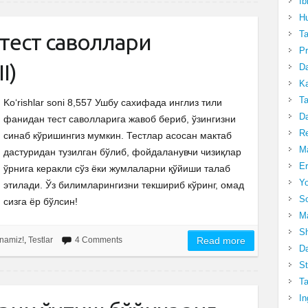
Ib
Hu
T
тест саволлари
Pr
I)
Da
Ka
Ta
Ko‘rishlar soni 8,557 Ушбу сахифада инглиз тили
Da
фанидан тест саволларига жавоб бериб, ўзингизни
R
синаб кўришингиз мумкин. Тестлар асосан мактаб
Ma
дастуридан тузилган бўлиб, фойдаланувчи чизиқлар
Er
ўрнига керакли сўз ёки жумлаларни қўйиши талаб
Yo
этилади. Ўз билимларингизни текшириб кўринг, омад
So
сизга ёр бўлсин!
Ma
Sh
ganamiz!
,
Testlar
4 Comments
Read more
Da
St
Ta
In