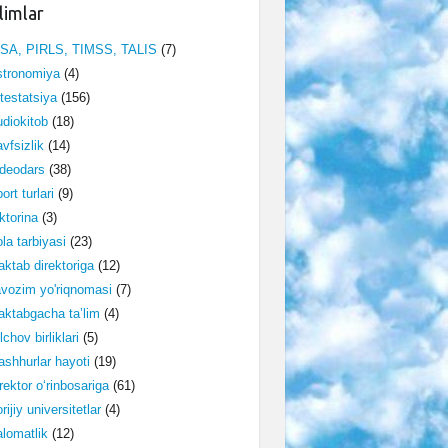
limlar
ISA, PIRLS, TIMSS, TALIS
(7)
stronomiya
(4)
testatsiya
(156)
diokitob
(18)
vfsizlik
(14)
deodars
(38)
ort turlari
(9)
ktorina
(3)
la tarbiyasi
(23)
ktab direktoriga
(12)
vozim yo'riqnomasi
(7)
ktabgacha ta’lim
(4)
lchov birliklari
(5)
shhurlar hayoti
(19)
rektor o‘rinbosariga
(61)
rijiy universitetlar
(4)
lomatlik
(12)