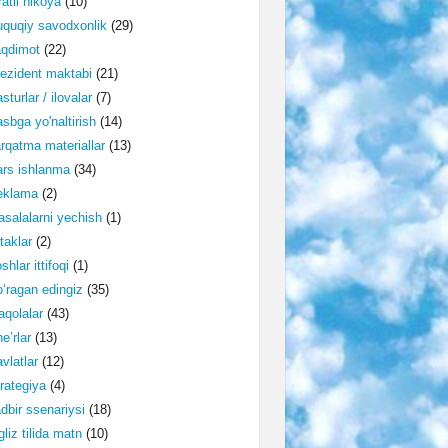
ratli hikoya
(10)
quqiy savodxonlik
(29)
aqdimot
(22)
ezident maktabi
(21)
sturlar / ilovalar
(7)
sbga yo'naltirish
(14)
rqatma materiallar
(13)
rs ishlanma
(34)
eklama
(2)
salalarni yechish
(1)
taklar
(2)
shlar ittifoqi
(1)
‘ragan edingiz
(35)
qolalar
(43)
e’rlar
(13)
vlatlar
(12)
rategiya
(4)
dbir ssenariysi
(18)
gliz tilida matn
(10)