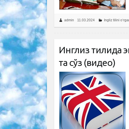
admin
11.03.2024
Ingliz tilini o‘rg
Инглиз тилида эн
та сўз (видео)