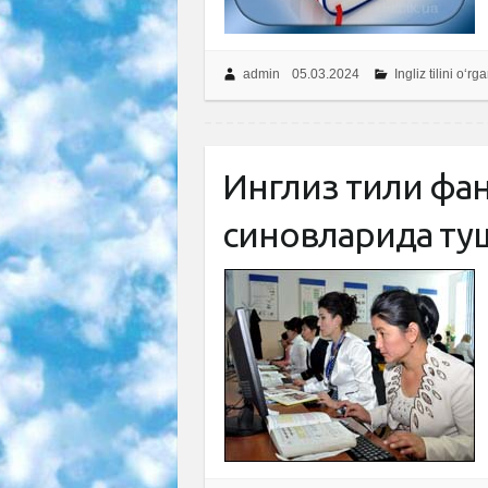
admin
05.03.2024
Ingliz tilini o‘r
Инглиз тили фан
синовларида туш