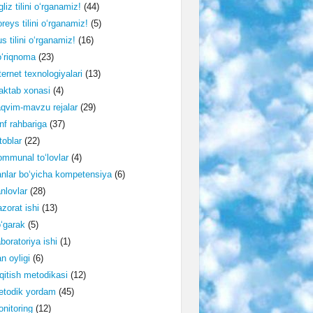
gliz tilini o‘rganamiz!
(44)
reys tilini o‘rganamiz!
(5)
s tilini o‘rganamiz!
(16)
‘riqnoma
(23)
ternet texnologiyalari
(13)
ktab xonasi
(4)
qvim-mavzu rejalar
(29)
nf rahbariga
(37)
toblar
(22)
mmunal to‘lovlar
(4)
nlar bo‘yicha kompetensiya
(6)
nlovlar
(28)
zorat ishi
(13)
‘garak
(5)
boratoriya ishi
(1)
n oyligi
(6)
qitish metodikasi
(12)
etodik yordam
(45)
nitoring
(12)