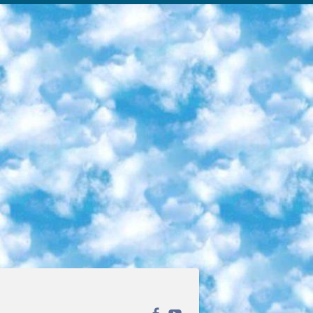
ека открытого доступа. Каталог площадки регулярно обрастает текстами статей из различных научных изданий. Сгруппированные по журналам и рубрикам публикации можно читать онлайн или скачивать целиком в PDF-формате. Проект нацелен на популяризацию науки за счёт открытого доступа к качественной информации. 6. «ПостНаука» На этом ресурсе публикуют подборки видеолекций, составленные экспертами из разных отраслей и объединённые общими темами. Среди них, к примеру, есть серии «Биоинформатика и геномика», «Культура средневековой Скандинавии» и Cinema Studies о теории кино. Каждая подборка лекций — логически связанная история, рассказанная экспертом от первого лица. Кроме того, на сайте появляются научно-образовательные статьи и тесты на разные темы. 7. «Newочём» Команда проекта «Newочём» отбирает самые интересные тексты из англоязычных СМИ и переводит те из них, за которые голосуют участники сообщества «ВКонтакте». По большей части это научно-популярные статьи. Редакторы придумывают лишь заголовки, в остальном содержание переводов соответствует оригиналам. Полные тексты можно читать прямо в социальной сети. 8. InternetUrok Онлайн-база материалов по основным дисциплинам школьной программы. Информация на сайте структурирована по классам, предметам и темам (урокам). Каждый урок состоит из видеолекций и конспектов. Есть также интерактивные тренажёры и тесты для закрепления пройденного материала. Даже если вы давно окончили школу, возможность повторить программу старших классов всегда может пригодиться. 9. Edutainme Ещё один ресурс об образовании. В отличие от Newtonew, как мне кажется, Edutainme больше ориентируется на представителей индустрии: педагогов, предпринимателей, разработчиков образовательных проектов. Но и любой, кто просто стремится к саморазвитию, найдёт на сайте много полезного и интересного для себя. Например, информацию о новых курсах и образовательных сервисах. 10. Newtonew Онлайн-медиа об образовании и обучении в широком смысле. Авторы Newtonew пишут об инструментах, заведениях, тактиках и стратегиях, которые помогают учить других и получать новые знания самостоятельно. На этой площадке вы найдёте новости, обзоры, аналитические мат