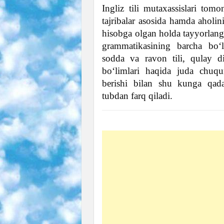
Ingliz tili mutaxassislari tom
tajribalar asosida hamda aholin
hisobga olgan holda tayyorlang
grammatikasining barcha boʻ
sodda va ravon tili, qulay d
boʻlimlari haqida juda chuq
berishi bilan shu kunga qada
tubdan farq qiladi.