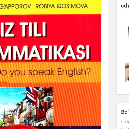
uch
Bo‘
P