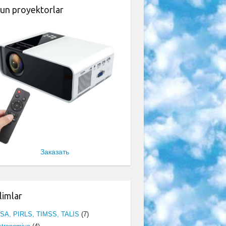
un proyektorlar
Заказать
limlar
ISA, PIRLS, TIMSS, TALIS
(7)