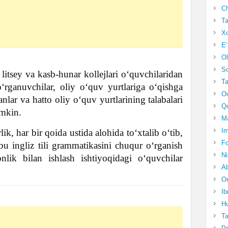
Ch
Ta
Xo
E’
Ol
S
tsey va kasb-hunar kollejlari o‘quvchilaridan
Ta
 o‘rganuvchilar, oliy oʻquv yurtlariga oʻqishga
Oc
nlar va hatto oliy oʻquv yurtlarining talabalari
Qo
umkin.
Ma
Im
ik, har bir qoida ustida alohida toʻxtalib oʻtib,
Fo
bu ingliz tili grammatikasini chuqur oʻrganish
N
onlik bilan ishlash ishtiyoqidagi oʻquvchilar
Ab
Om
Ib
Hu
T