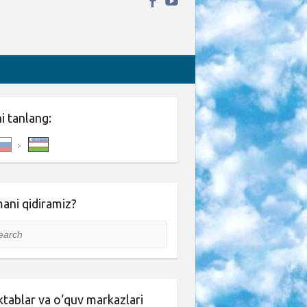
ni tanlang:
ani qidiramiz?
rch
tablar va o‘quv markazlari