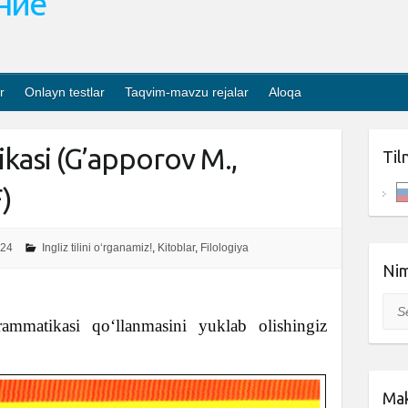
ание
r
Onlayn testlar
Taqvim-mavzu rejalar
Aloqa
tikasi (G’apporov M.,
Til
)
024
Ingliz tilini o‘rganamiz!
,
Kitoblar
,
Filologiya
Nim
Sea
rammatikasi qoʻllanmasini yuklab olishingiz
Mak