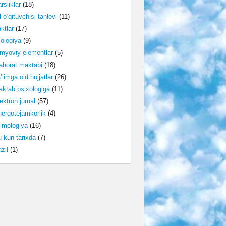
rsliklar
(18)
l o‘qituvchisi tanlovi
(11)
ktlar
(17)
lologiya
(9)
myoviy elementlar
(5)
horat maktabi
(18)
’limga oid hujjatlar
(26)
ktab psixologiga
(11)
ektron jurnal
(57)
ergotejamkorlik
(4)
imologiya
(16)
 kun tarixda
(7)
zil
(1)