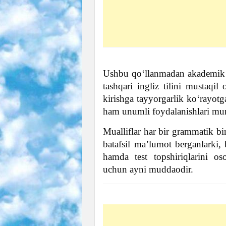
Ushbu qoʻllanmadan akademik li
tashqari ingliz tilini mustaqil
kirishga tayyorgarlik koʻrayotga
ham unumli foydalanishlari m
Mualliflar har bir grammatik birl
batafsil maʼlumot berganlarki, 
hamda test topshiriqlarini os
uchun ayni muddaodir.