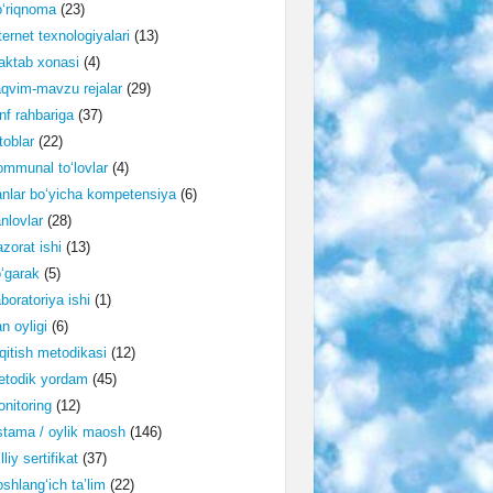
‘riqnoma
(23)
ternet texnologiyalari
(13)
ktab xonasi
(4)
qvim-mavzu rejalar
(29)
nf rahbariga
(37)
toblar
(22)
mmunal to‘lovlar
(4)
nlar bo‘yicha kompetensiya
(6)
nlovlar
(28)
zorat ishi
(13)
‘garak
(5)
boratoriya ishi
(1)
n oyligi
(6)
qitish metodikasi
(12)
etodik yordam
(45)
nitoring
(12)
tama / oylik maosh
(146)
lliy sertifikat
(37)
shlang‘ich ta’lim
(22)