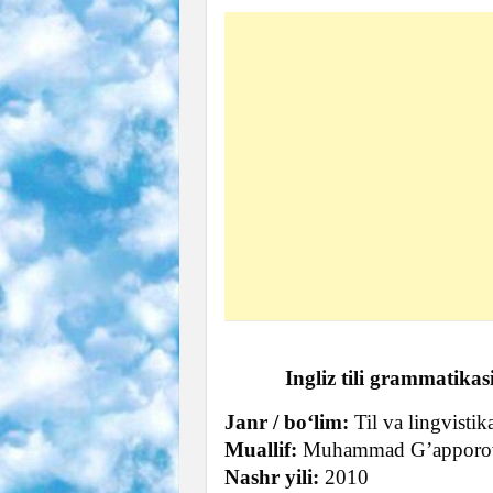
Ingliz tili grammatik
Janr / bo‘lim:
Til va lingvisti
Muallif:
Muhammad G’apporov
Nashr yili:
2010