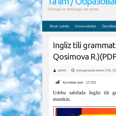
Ta’lim / Образов
Ta’limga va tarbiyaga oid portal
Bosh sahifa
Universitetlar
Darslikla
Ingliz tili gramma
Qosimova R.)(PDF
admin
понедельник июня 17th, 2
Ko‘rishlar soni
17,723
Ushbu sahifada Ingliz tili g
mumkin.