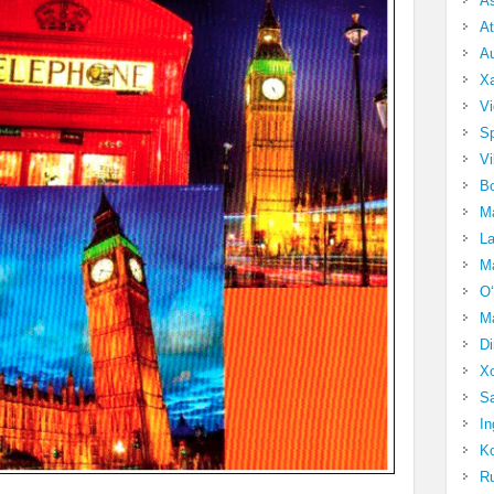
A
At
Au
Xa
Vi
Sp
Vi
Bo
Ma
La
Ma
O‘
Ma
Di
Xo
Sa
In
Ko
Ru