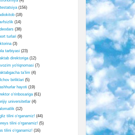
stronomiya
(4)
testatsiya
(156)
diokitob
(18)
vfsizlik
(14)
deodars
(38)
ort turlari
(9)
ktorina
(3)
la tarbiyasi
(23)
ktab direktoriga
(12)
vozim yo'riqnomasi
(7)
ktabgacha ta’lim
(4)
lchov birliklari
(5)
shhurlar hayoti
(19)
rektor o‘rinbosariga
(61)
rijiy universitetlar
(4)
lomatlik
(12)
gliz tilini o‘rganamiz!
(44)
reys tilini o‘rganamiz!
(5)
s tilini o‘rganamiz!
(16)