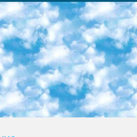
ка образовательный центр (Худайкулов Ш.) итоговый государственный аттестационный экзамен ориентирован на творческое и логическое мышление при подготовке базы материалов учитывать введение заданий. 5. Следует отметить, что: сертификат государственного образца о знании общеобразовательного предмета и как минимум национальный уровень B1 по предметам на иностранных языках, указанным в Приложении 2. или международно признанный сертификат эквивалентного уровня студенты, изучающие определенный предмет, освобождаются от экзамена; по соответствующим предметам запланирована итоговая государственная аттестация за день до дня, путем жеребьевки Рабочей группой (в письменной форме по предметам, проводимым в форме) из числа сформированных вариантов выбрано 2 варианта; 2 выбранных варианта экзамена анонсированы на официальном сайте министерства и все выпускники по всей стране на основе этих вариантов проводит итоговую государственную аттестацию. 6. Государственное образование учащихся средних общеобразовательных учреждений. знания в соответствии с квалификационными требованиями, которые необходимо приобрести на основании стандартов итоговый (выпускной) контроль для 9 и 11 классов в целях тестирования Экзамены (далее – экзамены) состоят из предметов, перечисленных в приложении 1. будет сделано. 7. Экзамены пройдут с 26 мая по 15 июня 2024 г. (кроме науки физического воспитания). 8. Физическая для учащихся 9 классов общесредних образовательных учреждений. Экзамены по предмету «Образование, квалификация медицина» 1-6 мая 2024 года. сотрудники перевести под присмотр (с отклонениями в физическом или умственном развитии) специализированная школа для детей, школы-интернаты и со сколиозом школы-интернаты санаторного типа для больных детей исключены). 9. Он был слепым, слабовидящим и имел нарушения опорно-двигательного аппарата. экзамены в специализированных школах и интернатах для детей должны проводиться исходя из требований, предъявляемых к общеобразовательным учреждениям (физкультура кроме науки). 10. Специализированная школа для глухих и слабослышащих детей. и экзамены в интернатах и быть реализован в виде письменного теста по математике. 11. Специальность для умственно отсталых детей. Для 9 класса Родной язык и литературное письмо Государственный язык (язык обучения – узбекский). для неклассов) написано Математическое письмо Письменная/устная история Узбекистана Физическое воспитание практично Итоговый контроль Для 11 класса Написание родного языка и литературы (эссе) Математическое письмо Узбекский язык (обучение на узбекском языке) не посещающее общее среднее образование для учреждений)/Образовательное учреждение выбор письменный и устный Иностранный язык письменный/устный Письменная/устная история Узбекистана *По выбору студента:  Химия  Физика  Основы государственного права  География 10 бесплатных образовательных ресурсов - Мы составили подборку онлайн-проектов с интерактивными упражнениями, видеолекциями и статьями. Они помогут вам обрести новые и освежить старые знания бесплатно. 1. «ИНТУИТ» Старейшая образовательная площадка Рунета. Здесь вы найдёте сотни текстовых и видеокурсов на десятки различных тем — от программирования до психологии. Многие курсы подготовлены российскими университетами и крупными международными компаниями вроде Intel и Microsoft. Самостоятельное обучение бесплатное, но желающие могут оплатить услуги персональных наставников. 2. «Смартия» знакомит с актуальными профессиями и подсказывает, как им обучаться. Выбрав заинтересовавшую вас специальность — SMM-специалист, фотограф, веб-дизайнер или другую, — увидите список необходимых для неё умений. Чтобы вы могли освоить их самостоятельно, для каждого умения площадка отображает подборку ссылок на учебные материалы. Хотя «Смартия» ориентируется на русскоязычную аудиторию, часть контента всё же доступна только на английском. 3. «Лекторий Физтеха» Проект Московского физико-технического института (Физтеха). С его помощью вы можете смотреть онлайн серии лекций, записанные на видео в этом вузе. В числе доступных предметов — физика, биология, химия, информационные технологии и другие. К некоторым лекциям администрация ресурса прилагает готовые конспекты, которые можно скачивать в PDF-формате. 4. ITMOcourses Онлайн-площадка Санкт-Петербургского национального исследовательского университета информационных технологий, механики и оптики (ИТМО). Ресурс предоставляет свободный доступ к курсам, разработанным в этом вузе. Каталог материалов разбит на четыре категории: «Оптические системы и технологии», «Приборостроение и робототехника», «Информационные технологии» и «Биотехнологии». Курсы состоят из видеолекций, интерактивных демонстраций и заданий. 5. «КиберЛенинка» Электронная научная библиот