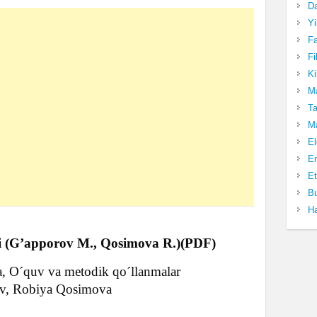
Da
Yi
Fa
Fi
Ki
Ma
Ta
Ma
El
En
Et
Bu
Ha
asi (G’apporov M., Qosimova R.)(PDF)
ka, O´quv va metodik qo´llanmalar
, Robiya Qosimova