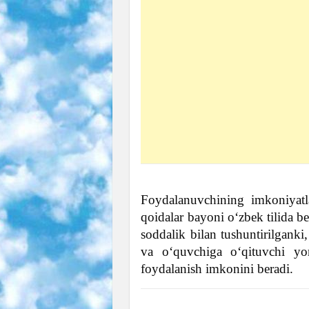
Foydalanuvchining imkoniyatl
qoidalar bayoni oʻzbek tilida b
soddalik bilan tushuntirilganki
va oʻquvchiga oʻqituvchi yo
foydalanish imkonini beradi.