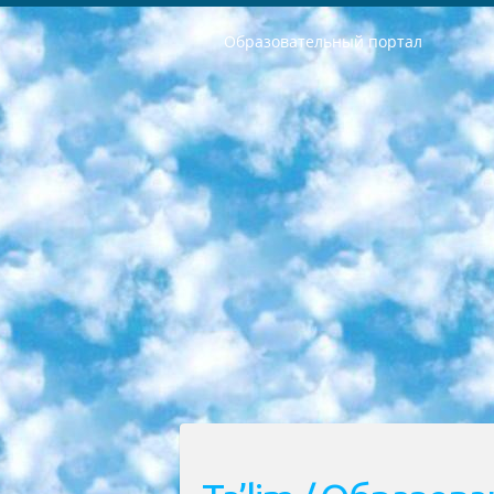
Образовательный портал
РЕСПУБЛИКА УЗБЕКИСТАН МИНИСТРЕРСТВО ДОШКОЛЬНОГО И ШКОЛЬНОГО ОБРАЗОВАНИЯ КОМАНДА в общеобразовательных учреждениях в 2023-2024 учебном году организация и проведение итоговой государственной аттестации обучающихся о Министра дошкольного и школьного образования Республики Узбекистан от 4 марта 2008 года (постановлением Минюста от 20 марта 2008 года № 1778 государственной регистрации) «Итоговое состояние учащихся общего среднего образования на основании положения об утверждении положения об аттестации общего среднего образования выпускной экзамен студентов в образовательных учреждениях в 2023-2024 учебном году В целях организации и прохождения аттестации приказываю: 1. Следующее: перечень предметов, по которым будет проводиться итоговая государственная аттестация и экзамен формы перевода согласно приложению 1; сертификаты международного образца, оценивающие уровень владения иностранными языками перечень согласно приложению 2; 2. Педагогический при специализированных образовательных учреждениях. научно-практический центр квалификации и международной оценки (Д.Давидова) 2024 г. До 25 марта: задания по предметам, по которым будет проводиться итоговая аттестация разработка и утверждение технических условий; итоговая аттестация на основании разработанного предметного задания разработка вопросов по предметам (устно и письменно), экзамен передача; общеобразовательные средние школы и специальные учебные заведения учащиеся выпускных классов школ и интернатов в агентской системе подготовка базы данных экзаменационных материалов и критериев оценки; перевод базы экзаменационных материалов на все языки обучения подать в Республиканский образовательный центр для изготовления; варианты экзаменов на основе разработанных контрольных материалов пусть будут поставлены задачи формирования. 3. Республиканский образовательный центр (Ш.Худайкулов) до 5 апреля 2024 года. до: база данных предоставленных экзаменационных материалов на все языки обучения перевод и экспертиза; для слепых, слабовидящих, глухих, слабослышащих и умственно отсталых детей учащиеся выпускных классов специализированных школ и школ-интернатов база данных экзаменационных материалов на всех преподаваемых языках подготовка критериев оценки; специализированные школы для умственно отсталых детей и технологии для учащихся выпускных классов школ-интернатов разработка соответствующих рекомендаций и критериев проведения ЕГЭ по естествознанию давать задания. 4. Педагогический при специализированных образовательных учреждениях. Научно-практический центр навыков и международной оценки (Д.Давидова), Республи