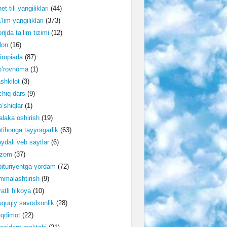
et tili yangiliklari
(44)
’lim yangiliklari
(373)
rijda ta’lim tizimi
(12)
lon
(16)
impiada
(87)
o‘rovnoma
(1)
shkilot
(3)
hiq dars
(9)
‘shiqlar
(1)
laka oshirish
(19)
tihonga tayyorgarlik
(63)
ydali veb saytlar
(6)
izom
(37)
ituriyentga yordam
(72)
malashtirish
(9)
ratli hikoya
(10)
quqiy savodxonlik
(28)
aqdimot
(22)