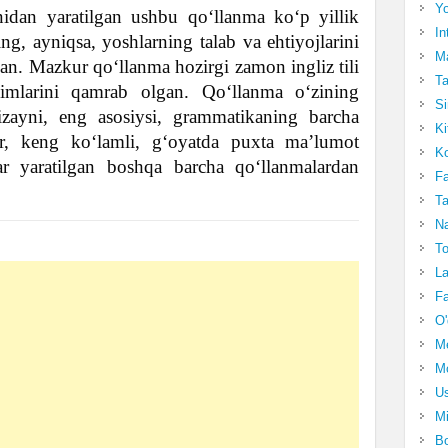
Yo
onidan yaratilgan ushbu qoʻllanma koʻp yillik
In
ing, ayniqsa, yoshlarning talab va ehtiyojlarini
Ma
an. Mazkur qoʻllanma hozirgi zamon ingliz tili
Ta
limlarini qamrab olgan. Qoʻllanma oʻzining
Si
izayni, eng asosiysi, grammatikaning barcha
Ki
ur, keng koʻlamli, gʻoyatda puxta maʼlumot
Ko
r yaratilgan boshqa barcha qoʻllanmalardan
Fa
Ta
Na
To
La
Fa
O'
M
Mo
Us
Mi
Bo