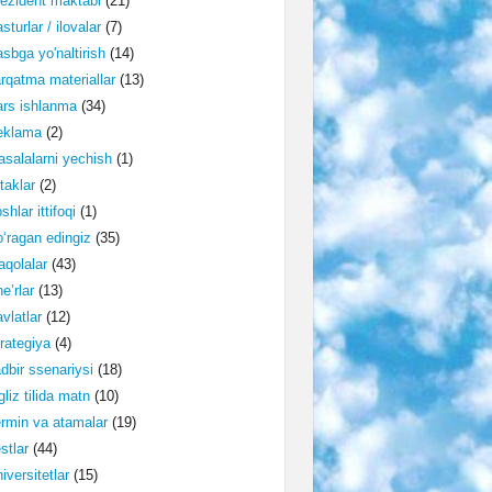
ezident maktabi
(21)
sturlar / ilovalar
(7)
sbga yo'naltirish
(14)
rqatma materiallar
(13)
rs ishlanma
(34)
eklama
(2)
salalarni yechish
(1)
taklar
(2)
shlar ittifoqi
(1)
‘ragan edingiz
(35)
qolalar
(43)
e’rlar
(13)
vlatlar
(12)
rategiya
(4)
dbir ssenariysi
(18)
gliz tilida matn
(10)
rmin va atamalar
(19)
stlar
(44)
iversitetlar
(15)