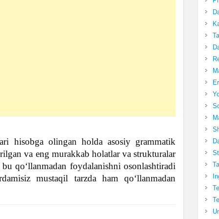
Pr
Da
Ka
Ta
Da
R
Ma
Er
Yo
So
Ma
Sh
ari hisobga olingan holda asosiy grammatik
Da
erilgan va eng murakkab holatlar va strukturalar
St
, bu qoʻllanmadan foydalanishni osonlashtiradi
Ta
In
rdamisiz mustaqil tarzda ham qoʻllanmadan
Te
Te
Un