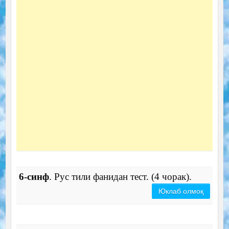
6-синф
. Рус тили фанидан тест. (4 чорак).
Юклаб олмоқ