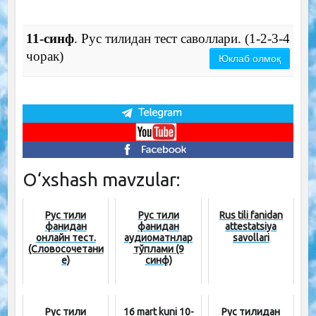
11-синф
. Рус тилидан тест саволлари. (1-2-3-4
чорак)
Юклаб олмоқ
O‘xshash mavzular:
Рус тили
Рус тили
Rus tili fanidan
фанидан
фанидан
attestatsiya
онлайн тест.
аудиоматнлар
savollari
(Словосочетани
тўплами (9
е)
синф)
Рус тили
16 mart kuni 10-
Рус тилидан