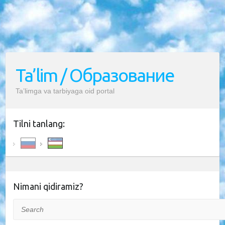
Ta’lim / Образование
Ta’limga va tarbiyaga oid portal
Tilni tanlang:
Nimani qidiramiz?
Search