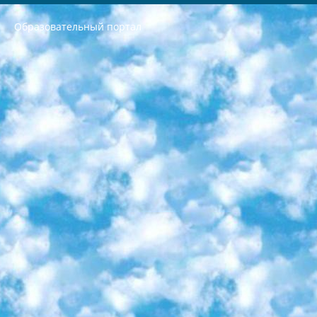
Образовательный портал
РЕСПУБЛИКА УЗБЕКИСТАН МИНИСТРЕРСТВО ДОШКОЛЬНОГО И ШКОЛЬНОГО ОБРАЗОВАНИЯ КОМАНДА в общеобразовательных учреждениях в 2023-2024 учебном году организация и проведение итоговой государственной аттестации обучающихся о Министра дошкольного и школьного образования Республики Узбекистан от 4 марта 2008 года (постановлением Минюста от 20 марта 2008 года № 1778 государственной регистрации) «Итоговое состояние учащихся общего среднего образования на основании положения об утверждении положения об аттестации общего среднего образования выпускной экзамен студентов в образовательных учреждениях в 2023-2024 учебном году В целях организации и прохождения аттестации приказываю: 1. Следующее: перечень предметов, по которым будет проводиться итоговая государственная аттестация и экзамен формы перевода согласно приложению 1; сертификаты международного образца, оценивающие уровень владения иностранными языками перечень согласно приложению 2; 2. Педагогический при специализированных образовательных учреждениях. научно-практический центр квалификации и международной оценки (Д.Давидова) 2024 г. До 25 марта: задания по предметам, по которым будет проводиться итоговая аттестация разработка и утверждение технических условий; итоговая аттестация на основании разработанного предметного задания разработка вопросов по предметам (устно и письменно), экзамен передача; общеобразовательные средние школы и специальные учебные заведения учащиеся выпускных классов школ и интернатов в агентской системе подготовка базы данных экзаменационных материалов и критериев оценки; перевод базы экзаменационных материалов на все языки обучения подать в Республиканский образовательный центр для изготовления; варианты экзаменов на основе разработанных контрольных материалов пусть будут поставлены задачи формирования. 3. Республиканский образовательный центр (Ш.Худайкулов) до 5 апреля 2024 года. до: база данных предоставленных экзаменационных материалов на все языки обучения перевод и экспертиза; для слепых, слабовидящих, глухих, слабослышащих и умственно отсталых детей учащиеся выпускных классов специализированных школ и школ-интернатов база данных экзаменационных материалов на всех преподаваемых языках подготовка критериев оценки; специализированные школы для умственно отсталых детей и технологии для учащихся выпускных классов школ-интернатов разработка соответствующих рекомендаций и критериев проведения ЕГЭ по естествознанию давать задания. 4. Педагогический при специализированных образовательных учреждениях. Научно-практический центр навыков и международной оценки (Д.Давидова), Республика образовательный центр (Худайкулов Ш.) итоговый государственный аттестационный экзамен ориентирован на творческое и логическое мышление при подготовке базы материалов учитывать введение заданий. 5. Следует отметить, что: сертификат государственного образца о знании общеобразовательного предмета и как минимум национальный уровень B1 по предметам на иностранных языках, указанным в Приложении 2. или международно признанный сертификат эквивалентного уровня студенты, изучающие определенный предмет, освобождаются от экзамена; по соответствующим предметам запланирована итоговая государственная аттестация за день до дня, путем жеребьевки Рабочей группой (в письменной форме по предметам, проводимым в форме) из числа сформированных вариантов выбрано 2 варианта; 2 выбранных варианта экзамена анонсированы на официальном сайте министерства и все выпускники по всей стране на основе этих вариантов проводит итоговую государственную аттестацию. 6. Государственное образование учащихся средних общеобразовательных учреждений. знания в соответствии с квалификационными требованиями, которые необходимо приобрести на основании стандартов итоговый (выпускной) контроль для 9 и 11 классов в целях тестирования Экзамены (далее – экзамены) состоят из предметов, перечисленных в приложении 1. будет сделано. 7. Экзамены пройдут с 26 мая по 15 июня 2024 г. (кроме науки физического воспитания). 8. Физическая для учащихся 9 классов общесредних образовательных учреждений. Экзамены по предмету «Образование, квалификация медицина» 1-6 мая 2024 года. сотрудники перевести под присмотр (с отклонениями в физическом или умственном развитии) специализированная школа для детей, школы-интернаты и со сколиозом школы-интернаты санаторного типа для больных детей исключены). 9. Он был слепым, слабовидящим и имел нарушения опорно-двигательного аппарата. экзамены в специализированных школах и интернатах для детей должны проводиться исходя из требований, предъявляемых к общеобразовательным учреждениям (физкультура кроме науки). 10. Специализированная школа для глухих и слабослышащих детей. и экзамены в интернатах и быть реализован в виде письменного теста по математике. 11. Специальность для умственно отсталых детей. Для 9 класса Родной язык и литературное письмо Государственный язык (язык обучения – узбекский). для неклассов) написано Математическое письмо Письменная/устная история Узбекистана Физическое воспитание практично Итоговый контроль Для 11 класса Написание родного языка и литературы (эссе) Математическое письмо Узбекский язык (обучение на узбекском языке) не посещающее общее среднее образование для учреждений)/Образовательное учреждение выбор письменный и устный Иностранный язык письменный/устный Письменная/устная история Узбекистана *По выбору студента:  Химия  Физика  Основы государственного права  География 10 бесплатных образовательных ресурсов - Мы составили подборку онлайн-проектов с интерактивными упражнениями, видеолекциями и статьями. Они помогут вам обрести новые и освежить старые знания бесплатно. 1. «ИНТУИТ» Старейшая образовательная площадка Рунета. Здесь вы найдёте сотни текстовых и видеокурсов на десятки различных тем — от программирования до психологии. Многие курсы подготовлены российскими университетами и крупными международными компаниями вроде Intel и Microsoft. Самостоятельное обучение бесплатное, но желающие могут оплатить услуги персональных наставников. 2. «Смартия» знакомит с актуальными профессиями и подсказывает, как им обучаться. Выбрав заинтересовавшую вас специальность — SMM-специалист, фотограф, веб-дизайнер или другую, — увидите список необходимых для неё умений. Чтобы вы могли освоить их самостоятельно, для каждого умения площадка отображает подборку ссылок на учебные материалы. Хотя «Смартия» ориентируется на русскоязычную аудиторию, часть контента всё же доступна только на английском. 3. «Лекторий Физтеха» Проект Московского физико-технического института (Физтеха). С его помощью вы можете смотреть онлайн серии лекций, записанные на видео в этом вузе. В числе доступных предметов — физика, биология, химия, информационные технологии и другие. К некоторым лекциям администрация ресурса прилагает готовые конспекты, которые можно скачивать в PDF-формате. 4. ITMOcourses Онлайн-площадка Санкт-Петербургского национального исследовательского университета информационных технологий, механики и оптики (ИТМО). Ресурс предоставляет свободный доступ к курсам, разработанным в этом вузе. Каталог материалов разбит на четыре категории: «Оптические системы и технологии», «Приборостроение и робототехника», «Информационные технологии» и «Биотехнологии». Курсы состоят из видеолекций, интерактивных демонстраций и заданий. 5. «КиберЛенинка» Электронная научная библиотека открытого доступа. Каталог площадки регулярно обрастает текстами статей из различных научных изданий. Сгруппированные по журналам и рубрикам публикации можно читать онлайн или скачивать целиком в PDF-формате. Проект нацелен на популяризацию науки за счёт открытого доступа к качественной информации. 6. «ПостНаука» На этом ресурсе публикуют подборки видеолекций, составленные экспертами из разных отраслей и объединённые общими темами. Среди них, к примеру, есть серии «Биоинформатика и геномика», «Культура средневековой Скандинавии» и Cinema Studies о теории кино. Каждая подборка лекций — логически связанная история, рассказанная экспертом от первого лица. Кроме того, на сайте появляются научно-образовательные статьи и тесты на разные темы. 7. «Newочём» Команда проекта «Newочём» отбирает самые интересные тексты из англоязычных СМИ и переводит те из них, за которые голосуют участники сообщества «ВКонтакте». По большей части это научно-популярные статьи. Редакторы придумывают лишь заголовки, в остальном содержание переводов соответствует оригиналам. Полные тексты можно читать прямо в социальной сети. 8. InternetUrok Онлайн-база материалов по основным дисциплинам школьной программы. Информация на сайте структурирована по классам, предметам и темам (урокам). Каждый урок состоит из видеолекций и конспектов. Есть также интерактивные тренажёры и тесты для закрепления пройденного материала. Даже если вы давно окончили школу, возможность повторить программу старших классов всегда может пригодиться. 9. Edutainme Ещё один ресурс об образовании. В отличие от Newtonew, как мне кажется, Edutainme больше ориентируется на представителей индустрии: педагогов, предпринимателей, разработчиков образовательных проектов. Но и любой, кто просто стремится к саморазвитию, найдёт на сайте много полезного и интересного для себя. Например, информацию о новых курсах и образовательных сервисах. 10. Newtonew Онлайн-медиа об образовании и обучении в широком смысле. Авторы Newtonew пишут об инструментах, заведениях, тактиках и стратегиях, которые помогают учить других и получать новые знания самостоятельно. На этой площадке вы найдёте новости, обзоры, аналитические мат