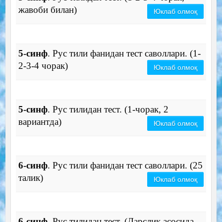
жавоби билан)
Юклаб олмоқ
5-синф
. Рус тили фанидан тест саволлари. (1-
2-3-4 чорак)
Юклаб олмоқ
5-синф
. Рус тилидан тест. (1-чорак, 2
вариантда)
Юклаб олмоқ
6-синф
. Рус тили фанидан тест саволлари. (25
талик)
Юклаб олмоқ
6-синф
. Рус тилидан тест. (Дарслик асосида,