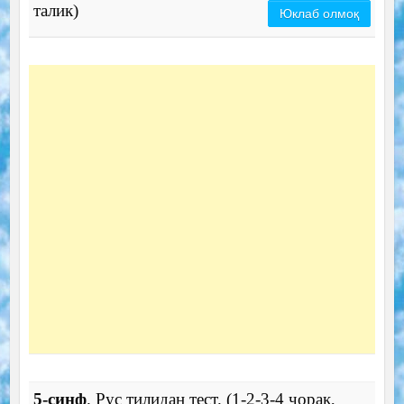
талик)
Юклаб олмоқ
5-синф
. Рус тилидан тест. (1-2-3-4 чорак,