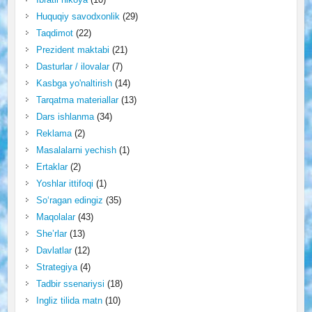
Huquqiy savodxonlik
(29)
Taqdimot
(22)
Prezident maktabi
(21)
Dasturlar / ilovalar
(7)
Kasbga yo'naltirish
(14)
Tarqatma materiallar
(13)
Dars ishlanma
(34)
Reklama
(2)
Masalalarni yechish
(1)
Ertaklar
(2)
Yoshlar ittifoqi
(1)
So‘ragan edingiz
(35)
Maqolalar
(43)
She’rlar
(13)
Davlatlar
(12)
Strategiya
(4)
Tadbir ssenariysi
(18)
Ingliz tilida matn
(10)