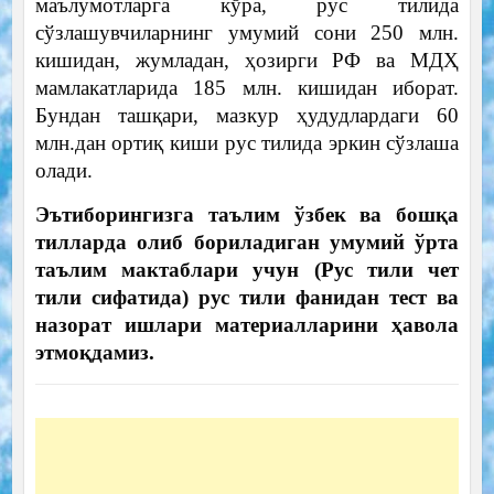
маълумотларга кўра, рус тилида
сўзлашувчиларнинг умумий сони 250 млн.
кишидан, жумладан, ҳозирги РФ ва МДҲ
мамлакатларида 185 млн. кишидан иборат.
Бундан ташқари, мазкур ҳудудлардаги 60
млн.дан ортиқ киши рус тилида эркин сўзлаша
олади.
Эътиборингизга таълим ўзбек ва бошқа
тилларда олиб бориладиган умумий ўрта
таълим мактаблари учун (Рус тили чет
тили сифатида) рус тили фанидан тест ва
назорат ишлари материалларини ҳавола
этмоқдамиз.