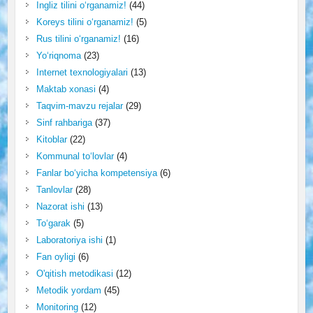
Ingliz tilini o‘rganamiz!
(44)
Koreys tilini o‘rganamiz!
(5)
Rus tilini o‘rganamiz!
(16)
Yo‘riqnoma
(23)
Internet texnologiyalari
(13)
Maktab xonasi
(4)
Taqvim-mavzu rejalar
(29)
Sinf rahbariga
(37)
Kitoblar
(22)
Kommunal to‘lovlar
(4)
Fanlar bo‘yicha kompetensiya
(6)
Tanlovlar
(28)
Nazorat ishi
(13)
To‘garak
(5)
Laboratoriya ishi
(1)
Fan oyligi
(6)
O'qitish metodikasi
(12)
Metodik yordam
(45)
Monitoring
(12)