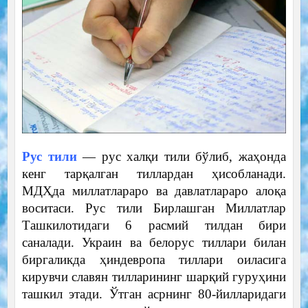
Рус тили
— рус халқи тили бўлиб, жаҳонда
кенг тарқалган тиллардан ҳисобланади.
МДҲда миллатлараро ва давлатлараро алоқа
воситаси. Рус тили Бирлашган Миллатлар
Ташкилотидаги 6 расмий тилдан бири
саналади. Украин ва белорус тиллари билан
биргаликда ҳиндевропа тиллари оиласига
кирувчи славян тилларининг шарқий гуруҳини
ташкил этади. Ўтган асрнинг 80-йилларидаги