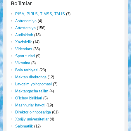
Bo‘limlar
PISA, PIRLS, TIMSS, TALIS
(7)
Astronomiya
(4)
Attestatsiya
(156)
Audiokitob
(18)
Xavfsizlik
(14)
Videodars
(38)
Sport turlari
(9)
Viktorina
(3)
Bola tarbiyasi
(23)
Maktab direktoriga
(12)
Lavozim yo'riqnomasi
(7)
Maktabgacha ta’lim
(4)
O‘lchov birliklari
(5)
Mashhurlar hayoti
(19)
Direktor o‘rinbosariga
(61)
Xorijiy universitetlar
(4)
Salomatlik
(12)