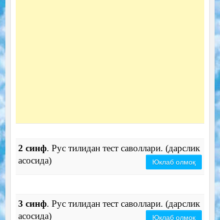
2 синф
. Рус тилидан тест саволлари. (дарслик
асосида)
Юклаб олмоқ
3 синф
. Рус тилидан тест саволлари. (дарслик
асосида)
Юклаб олмоқ