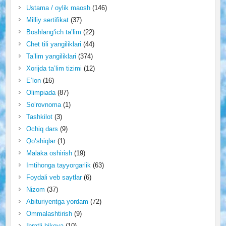
Ustama / oylik maosh
(146)
Milliy sertifikat
(37)
Boshlang‘ich ta’lim
(22)
Chet tili yangiliklari
(44)
Ta’lim yangiliklari
(374)
Xorijda ta’lim tizimi
(12)
E’lon
(16)
Olimpiada
(87)
So‘rovnoma
(1)
Tashkilot
(3)
Ochiq dars
(9)
Qo‘shiqlar
(1)
Malaka oshirish
(19)
Imtihonga tayyorgarlik
(63)
Foydali veb saytlar
(6)
Nizom
(37)
Abituriyentga yordam
(72)
Ommalashtirish
(9)
Ibratli hikoya
(10)