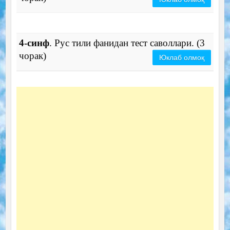
4-синф
. Рус тили фанидан тест саволлари. (3
чорак)
Юклаб олмоқ