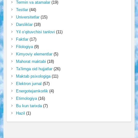
Termin va atamalar
(19)
Testlar
(44)
Universitetlar
(15)
Darsliklar
(18)
Yil o‘qituvchisi tanlovi
(11)
Faktlar
(17)
Filologiya
(9)
Kimyoviy elementlar
(5)
Mahorat maktabi
(18)
Ta’limga oid hujjatlar
(26)
Maktab psixologiga
(11)
Elektron jurnal
(57)
Energotejamkorlik
(4)
Etimologiya
(16)
Bu kun tarixda
(7)
Hazil
(1)