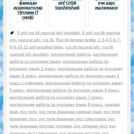
фанидан
sinf CHSB
очиқ дарс
аудиоматнлар
topshirishadi
ишланмаси
тўплами (7
синф)
8 sinf rus tili nazorat ishi javoblari
,
8-sinf rus tili nazorat
ishi
,
nazorat ishi
,
rus tili
,
Rus tili fanidan testlar 2-3-4-5-6-7-
8-9-10-11 sinf javoblari bilan
,
rus tili nazorat ishi
,
rus tili
nazorat ishi javoblari
,
контрольная работа
,
контрольная
работа по русскому языку
,
контрольная работа по
русскому языку 2 класс
,
контрольная работа по русскому
языку 3 класс
,
контрольная работа по русскому языку 4
класс с ответами
,
контрольная работа по русскому языку
5 класс
,
контрольная работа по русскому языку 6 класс
,
контрольная работа по русскому языку 7 класс
,
контрольная работа по русскому языку 8 класс
,
назорат
иши
,
рус тили
,
рус тили фанидан назорат иши
,
рус тили
фанидан тест
,
рус тили фанидан тест саволлари
,
рус
тили фанидан тестлар туплами
,
рус тилидан тест
,
рус
тилидан тест саволлари
,
рус тилидан тестлар
,
рус