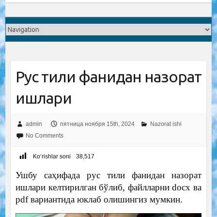
Рус тили фанидан назорат
ишлари
admin
пятница ноября 15th, 2024
Nazorat ishi
No Comments
Ko‘rishlar soni
38,517
Ушбу саҳифада рус тили фанидан назорат
ишлари келтирилган бўлиб, файлларни docx ва
pdf вариантида юклаб олишингиз мумкин.