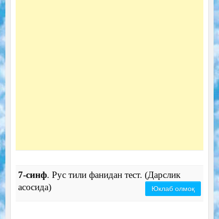
7-синф
. Рус тили фанидан тест. (Дарслик
асосида)
Юклаб олмоқ