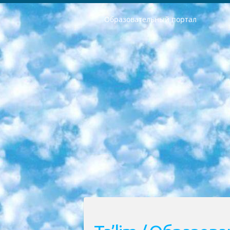
Образовательный портал
РЕСПУБЛИКА УЗБЕКИСТАН МИНИСТРЕРСТВО ДОШКОЛЬНОГО И ШКОЛЬНОГО ОБРАЗОВАНИЯ КОМАНДА в общеобразовательных учреждениях в 2023-2024 учебном году организация и проведение итоговой государственной аттестации обучающихся о Министра дошкольного и школьного образования Республики Узбекистан от 4 марта 2008 года (постановлением Минюста от 20 марта 2008 года № 1778 государственной регистрации) «Итоговое состояние учащихся общего среднего образования на основании положения об утверждении положения об аттестации общего среднего образования выпускной экзамен студентов в образовательных учреждениях в 2023-2024 учебном году В целях организации и прохождения аттестации приказываю: 1. Следующее: перечень предметов, по которым будет проводиться итоговая государственная аттестация и экзамен формы перевода согласно приложению 1; сертификаты международного образца, оценивающие уровень владения иностранными языками перечень согласно приложению 2; 2. Педагогический при специализированных образовательных учреждениях. научно-практический центр квалификации и международной оценки (Д.Давидова) 2024 г. До 25 марта: задания по предметам, по которым будет проводиться итоговая аттестация разработка и утверждение технических условий; итоговая аттестация на основании разработанного предметного задания разработка вопросов по предметам (устно и письменно), экзамен передача; общеобразовательные средние школы и специальные учебные заведения учащиеся выпускных классов школ и интернатов в агентской системе подготовка базы данных экзаменационных материалов и критериев оценки; перевод базы экзаменационных материалов на все языки обучения подать в Республиканский образовательный центр для изготовления; варианты экзаменов на основе разработанных контрольных материалов пусть будут поставлены задачи формирования. 3. Республиканский образовательный центр (Ш.Худайкулов) до 5 апреля 2024 года. до: база данных предоставленных экзаменационных материалов на все языки обучения перевод и экспертиза; для слепых, слабовидящих, глухих, слабослышащих и умственно отсталых детей учащиеся выпускных классов специализированных школ и школ-интернатов база данных экзаменационных материалов на всех преподаваемых языках подготовка критериев оценки; специализированные школы для умственно отсталых детей и технологии для учащихся выпускных классов школ-интернатов разработка соответствующих рекомендаций и критериев проведения ЕГЭ по естествознанию давать задания. 4. Педагогический при специализированных образовательных учреждениях. Научно-практический центр навыков и международной оценки (Д.Давидова), Республи