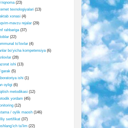
‘riqnoma
(23)
ternet texnologiyalari
(13)
ktab xonasi
(4)
qvim-mavzu rejalar
(29)
nf rahbariga
(37)
toblar
(22)
mmunal to‘lovlar
(4)
nlar bo‘yicha kompetensiya
(6)
nlovlar
(28)
zorat ishi
(13)
‘garak
(5)
boratoriya ishi
(1)
n oyligi
(6)
qitish metodikasi
(12)
etodik yordam
(45)
nitoring
(12)
tama / oylik maosh
(146)
lliy sertifikat
(37)
shlang‘ich ta’lim
(22)