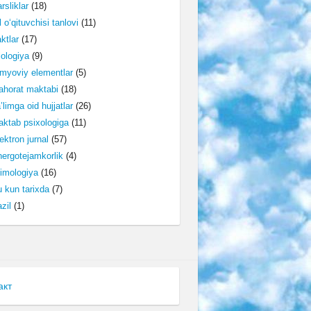
rsliklar
(18)
l o‘qituvchisi tanlovi
(11)
ktlar
(17)
lologiya
(9)
myoviy elementlar
(5)
horat maktabi
(18)
’limga oid hujjatlar
(26)
ktab psixologiga
(11)
ektron jurnal
(57)
ergotejamkorlik
(4)
imologiya
(16)
 kun tarixda
(7)
zil
(1)
акт