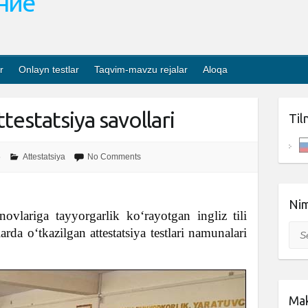
ание
r
Onlayn testlar
Taqvim-mavzu rejalar
Aloqa
attestatsiya savollari
Til
5
Attestatsiya
No Comments
Nim
ovlariga tayyorgarlik ko‘rayotgan ingliz tili
Sea
arda o‘tkazilgan attestatsiya testlari namunalari
Mak