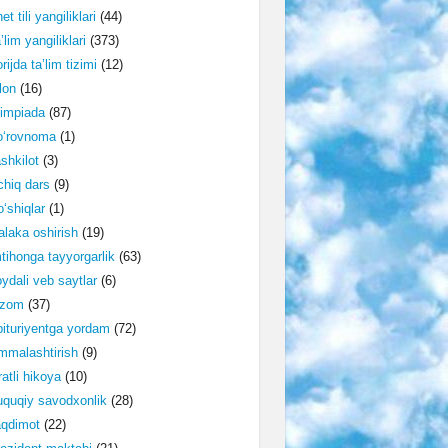
et tili yangiliklari
(44)
’lim yangiliklari
(373)
rijda ta’lim tizimi
(12)
lon
(16)
impiada
(87)
o‘rovnoma
(1)
shkilot
(3)
hiq dars
(9)
‘shiqlar
(1)
laka oshirish
(19)
tihonga tayyorgarlik
(63)
ydali veb saytlar
(6)
izom
(37)
ituriyentga yordam
(72)
malashtirish
(9)
ratli hikoya
(10)
quqiy savodxonlik
(28)
aqdimot
(22)