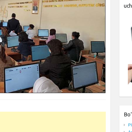
uch
Bo‘
P