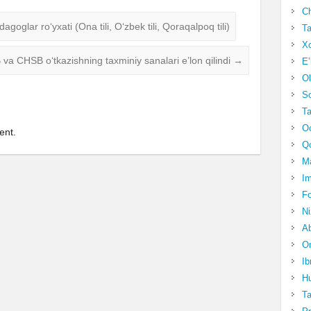
Ch
goglar ro‘yxati (Ona tili, O‘zbek tili, Qoraqalpoq tili)
Ta
Xo
va CHSB o‘tkazishning taxminiy sanalari e’lon qilindi
→
E’
Ol
S
Ta
Oc
ent.
Qo
Ma
Im
Fo
N
Ab
Om
Ib
Hu
T