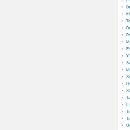
Pr
Da
Ka
Ta
Da
R
Ma
Er
Yo
So
Ma
Sh
Da
St
Ta
In
Te
Te
Un