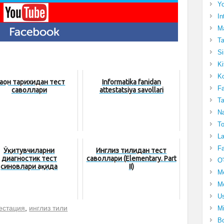
Yo
In
Ma
Ta
Si
Ki
Ko
аҳон тарихидан тест
Informatika fanidan
Fa
саволлари
attestatsiya savollari
Ta
Na
To
La
Fa
Ўқитувчиларни
Инглиз тилидан тест
диагностик тест
саволлари (Elementary. Part
O'
синовлари ҳақида
II)
M
Mo
Us
естация
,
инглиз тили
Mi
Bo