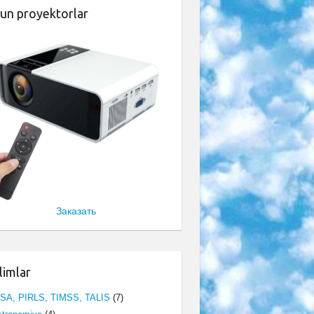
un proyektorlar
Заказать
limlar
ISA, PIRLS, TIMSS, TALIS
(7)