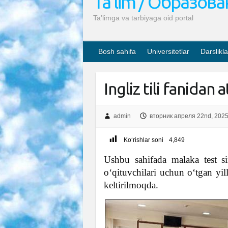
Ta’lim / Образов
Ta’limga va tarbiyaga oid portal
Bosh sahifa
Universitetlar
Darslikla
Ingliz tili fanidan 
admin
вторник апреля 22nd, 202
Ko‘rishlar soni
4,849
Ushbu sahifada malaka test sin
o‘qituvchilari uchun o‘tgan yill
keltirilmoqda.