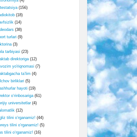
stronomiya
(4)
testatsiya
(156)
diokitob
(18)
vfsizlik
(14)
deodars
(38)
ort turlari
(9)
ktorina
(3)
la tarbiyasi
(23)
ktab direktoriga
(12)
vozim yo'riqnomasi
(7)
ktabgacha ta’lim
(4)
lchov birliklari
(5)
shhurlar hayoti
(19)
rektor o‘rinbosariga
(61)
rijiy universitetlar
(4)
lomatlik
(12)
gliz tilini o‘rganamiz!
(44)
reys tilini o‘rganamiz!
(5)
s tilini o‘rganamiz!
(16)