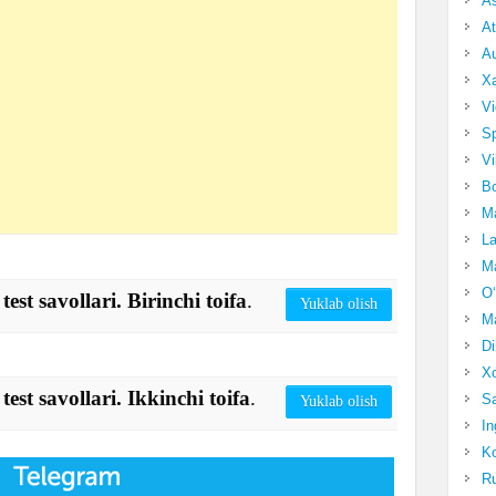
A
At
Au
Xa
Vi
Sp
Vi
Bo
Ma
La
Ma
O‘
 test savollari. Birinchi toifa
.
Yuklab olish
Ma
Di
Xo
 test savollari. Ikkinchi toifa
.
Sa
Yuklab olish
In
Ko
Ru