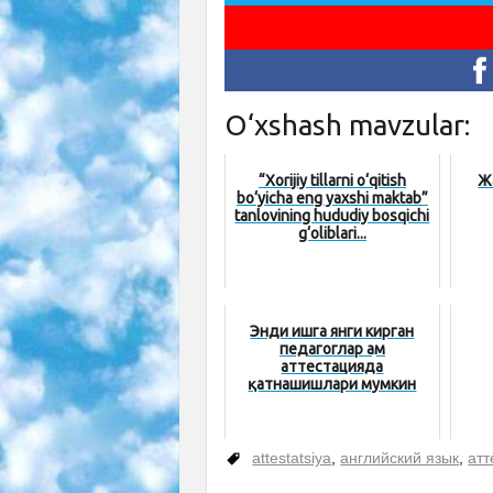
O‘xshash mavzular:
“Xorijiy tillarni o‘qitish
Ж
bo‘yicha eng yaxshi maktab”
tanlovining hududiy bosqichi
g‘oliblari...
Энди ишга янги кирган
педагоглар ҳам
аттестацияда
қатнашишлари мумкин
attestatsiya
,
английский язык
,
атт