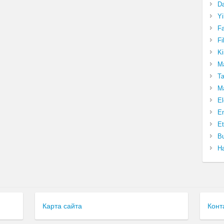
Da
Yi
Fa
Fi
Ki
Ma
Ta
Ma
El
En
Et
Bu
Ha
Карта сайта
Конт