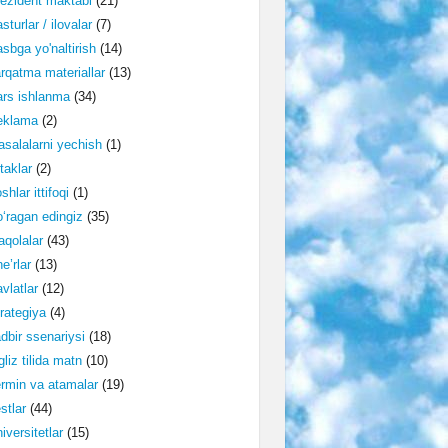
ezident maktabi
(21)
sturlar / ilovalar
(7)
sbga yo'naltirish
(14)
rqatma materiallar
(13)
rs ishlanma
(34)
eklama
(2)
salalarni yechish
(1)
taklar
(2)
shlar ittifoqi
(1)
‘ragan edingiz
(35)
qolalar
(43)
e’rlar
(13)
vlatlar
(12)
rategiya
(4)
dbir ssenariysi
(18)
gliz tilida matn
(10)
rmin va atamalar
(19)
stlar
(44)
iversitetlar
(15)