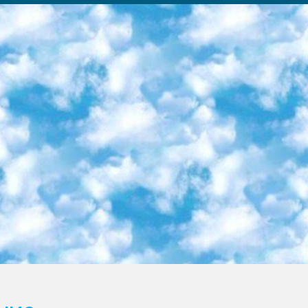
ка образовательный центр (Худайкулов Ш.) итоговый государственный аттестационный экзамен ориентирован на творческое и логическое мышление при подготовке базы материалов учитывать введение заданий. 5. Следует отметить, что: сертификат государственного образца о знании общеобразовательного предмета и как минимум национальный уровень B1 по предметам на иностранных языках, указанным в Приложении 2. или международно признанный сертификат эквивалентного уровня студенты, изучающие определенный предмет, освобождаются от экзамена; по соответствующим предметам запланирована итоговая государственная аттестация за день до дня, путем жеребьевки Рабочей группой (в письменной форме по предметам, проводимым в форме) из числа сформированных вариантов выбрано 2 варианта; 2 выбранных варианта экзамена анонсированы на официальном сайте министерства и все выпускники по всей стране на основе этих вариантов проводит итоговую государственную аттестацию. 6. Государственное образование учащихся средних общеобразовательных учреждений. знания в соответствии с квалификационными требованиями, которые необходимо приобрести на основании стандартов итоговый (выпускной) контроль для 9 и 11 классов в целях тестирования Экзамены (далее – экзамены) состоят из предметов, перечисленных в приложении 1. будет сделано. 7. Экзамены пройдут с 26 мая по 15 июня 2024 г. (кроме науки физического воспитания). 8. Физическая для учащихся 9 классов общесредних образовательных учреждений. Экзамены по предмету «Образование, квалификация медицина» 1-6 мая 2024 года. сотрудники перевести под присмотр (с отклонениями в физическом или умственном развитии) специализированная школа для детей, школы-интернаты и со сколиозом школы-интернаты санаторного типа для больных детей исключены). 9. Он был слепым, слабовидящим и имел нарушения опорно-двигательного аппарата. экзамены в специализированных школах и интернатах для детей должны проводиться исходя из требований, предъявляемых к общеобразовательным учреждениям (физкультура кроме науки). 10. Специализированная школа для глухих и слабослышащих детей. и экзамены в интернатах и быть реализован в виде письменного теста по математике. 11. Специальность для умственно отсталых детей. Для 9 класса Родной язык и литературное письмо Государственный язык (язык обучения – узбекский). для неклассов) написано Математическое письмо Письменная/устная история Узбекистана Физическое воспитание практично Итоговый контроль Для 11 класса Написание родного языка и литературы (эссе) Математическое письмо Узбекский язык (обучение на узбекском языке) не посещающее общее среднее образование для учреждений)/Образовательное учреждение выбор письменный и устный Иностранный язык письменный/устный Письменная/устная история Узбекистана *По выбору студента:  Химия  Физика  Основы государственного права  География 10 бесплатных образовательных ресурсов - Мы составили подборку онлайн-проектов с интерактивными упражнениями, видеолекциями и статьями. Они помогут вам обрести новые и освежить старые знания бесплатно. 1. «ИНТУИТ» Старейшая образовательная площадка Рунета. Здесь вы найдёте сотни текстовых и видеокурсов на десятки различных тем — от программирования до психологии. Многие курсы подготовлены российскими университетами и крупными международными компаниями вроде Intel и Microsoft. Самостоятельное обучение бесплатное, но желающие могут оплатить услуги персональных наставников. 2. «Смартия» знакомит с актуальными профессиями и подсказывает, как им обучаться. Выбрав заинтересовавшую вас специальность — SMM-специалист, фотограф, веб-дизайнер или другую, — увидите список необходимых для неё умений. Чтобы вы могли освоить их самостоятельно, для каждого умения площадка отображает подборку ссылок на учебные материалы. Хотя «Смартия» ориентируется на русскоязычную аудиторию, часть контента всё же доступна только на английском. 3. «Лекторий Физтеха» Проект Московского физико-технического института (Физтеха). С его помощью вы можете смотреть онлайн серии лекций, записанные на видео в этом вузе. В числе доступных предметов — физика, биология, химия, информационные технологии и другие. К некоторым лекциям администрация ресурса прилагает готовые конспекты, которые можно скачивать в PDF-формате. 4. ITMOcourses Онлайн-площадка Санкт-Петербургского национального исследовательского университета информационных технологий, механики и оптики (ИТМО). Ресурс предоставляет свободный доступ к курсам, разработанным в этом вузе. Каталог материалов разбит на четыре категории: «Оптические системы и технологии», «Приборостроение и робототехника», «Информационные технологии» и «Биотехнологии». Курсы состоят из видеолекций, интерактивных демонстраций и заданий. 5. «КиберЛенинка» Электронная научная библиот