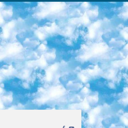
ека открытого доступа. Каталог площадки регулярно обрастает текстами статей из различных научных изданий. Сгруппированные по журналам и рубрикам публикации можно читать онлайн или скачивать целиком в PDF-формате. Проект нацелен на популяризацию науки за счёт открытого доступа к качественной информации. 6. «ПостНаука» На этом ресурсе публикуют подборки видеолекций, составленные экспертами из разных отраслей и объединённые общими темами. Среди них, к примеру, есть серии «Биоинформатика и геномика», «Культура средневековой Скандинавии» и Cinema Studies о теории кино. Каждая подборка лекций — логически связанная история, рассказанная экспертом от первого лица. Кроме того, на сайте появляются научно-образовательные статьи и тесты на разные темы. 7. «Newочём» Команда проекта «Newочём» отбирает самые интересные тексты из англоязычных СМИ и переводит те из них, за которые голосуют участники сообщества «ВКонтакте». По большей части это научно-популярные статьи. Редакторы придумывают лишь заголовки, в остальном содержание переводов соответствует оригиналам. Полные тексты можно читать прямо в социальной сети. 8. InternetUrok Онлайн-база материалов по основным дисциплинам школьной программы. Информация на сайте структурирована по классам, предметам и темам (урокам). Каждый урок состоит из видеолекций и конспектов. Есть также интерактивные тренажёры и тесты для закрепления пройденного материала. Даже если вы давно окончили школу, возможность повторить программу старших классов всегда может пригодиться. 9. Edutainme Ещё один ресурс об образовании. В отличие от Newtonew, как мне кажется, Edutainme больше ориентируется на представителей индустрии: педагогов, предпринимателей, разработчиков образовательных проектов. Но и любой, кто просто стремится к саморазвитию, найдёт на сайте много полезного и интересного для себя. Например, информацию о новых курсах и образовательных сервисах. 10. Newtonew Онлайн-медиа об образовании и обучении в широком смысле. Авторы Newtonew пишут об инструментах, заведениях, тактиках и стратегиях, которые помогают учить других и получать новые знания самостоятельно. На этой площадке вы найдёте новости, обзоры, аналитические мат