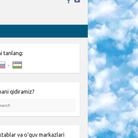
ni tanlang:
ani qidiramiz?
rch
tablar va o‘quv markazlari