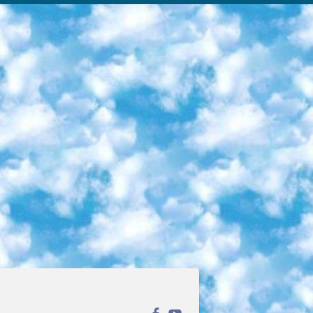
ека открытого доступа. Каталог площадки регулярно обрастает текстами статей из различных научных изданий. Сгруппированные по журналам и рубрикам публикации можно читать онлайн или скачивать целиком в PDF-формате. Проект нацелен на популяризацию науки за счёт открытого доступа к качественной информации. 6. «ПостНаука» На этом ресурсе публикуют подборки видеолекций, составленные экспертами из разных отраслей и объединённые общими темами. Среди них, к примеру, есть серии «Биоинформатика и геномика», «Культура средневековой Скандинавии» и Cinema Studies о теории кино. Каждая подборка лекций — логически связанная история, рассказанная экспертом от первого лица. Кроме того, на сайте появляются научно-образовательные статьи и тесты на разные темы. 7. «Newочём» Команда проекта «Newочём» отбирает самые интересные тексты из англоязычных СМИ и переводит те из них, за которые голосуют участники сообщества «ВКонтакте». По большей части это научно-популярные статьи. Редакторы придумывают лишь заголовки, в остальном содержание переводов соответствует оригиналам. Полные тексты можно читать прямо в социальной сети. 8. InternetUrok Онлайн-база материалов по основным дисциплинам школьной программы. Информация на сайте структурирована по классам, предметам и темам (урокам). Каждый урок состоит из видеолекций и конспектов. Есть также интерактивные тренажёры и тесты для закрепления пройденного материала. Даже если вы давно окончили школу, возможность повторить программу старших классов всегда может пригодиться. 9. Edutainme Ещё один ресурс об образовании. В отличие от Newtonew, как мне кажется, Edutainme больше ориентируется на представителей индустрии: педагогов, предпринимателей, разработчиков образовательных проектов. Но и любой, кто просто стремится к саморазвитию, найдёт на сайте много полезного и интересного для себя. Например, информацию о новых курсах и образовательных сервисах. 10. Newtonew Онлайн-медиа об образовании и обучении в широком смысле. Авторы Newtonew пишут об инструментах, заведениях, тактиках и стратегиях, которые помогают учить других и получать новые знания самостоятельно. На этой площадке вы найдёте новости, обзоры, аналитические мат