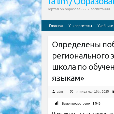
Ta’lim / Образов
Портал об образовании и воспитании
Главная
Университеты
Учебники
Определены по
регионального э
школа по обуче
языкам»
admin
пятница мая 16th, 2025
Было просмотрено
1 549
Подведены итоги регионал