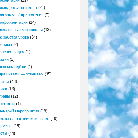
резентация
(22)
резидентская школа
(21)
рограммы / приложения
(7)
рофориентация
(14)
аздаточные материалы
(13)
азработка урока
(34)
еклама
(2)
ешение задач
(1)
казки
(2)
оюз молодёжи
(1)
прашивали — отвечаем
(35)
татьи
(43)
тихи
(13)
траны
(12)
тратегия
(4)
ценарий мероприятия
(18)
ексты на английском языке
(10)
ермины
(19)
есты
(44)