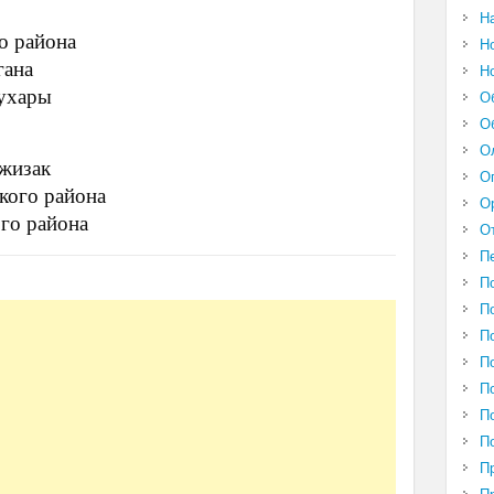
Н
о района
Н
гана
Н
Бухары
О
О
О
Джизак
О
кого района
О
го района
О
П
П
П
П
П
П
П
П
П