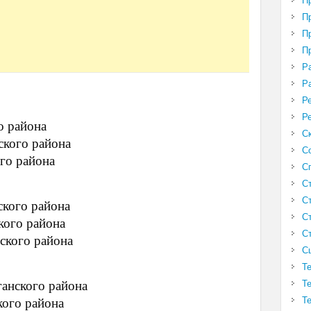
П
П
П
П
Р
Р
Р
Р
о района
С
ского района
С
го района
С
С
С
ского района
С
кого района
С
ского района
С
Т
Т
анского района
Т
кого района