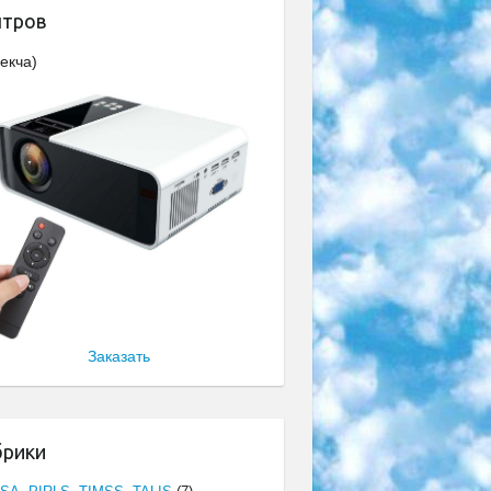
нтров
екча)
Заказать
брики