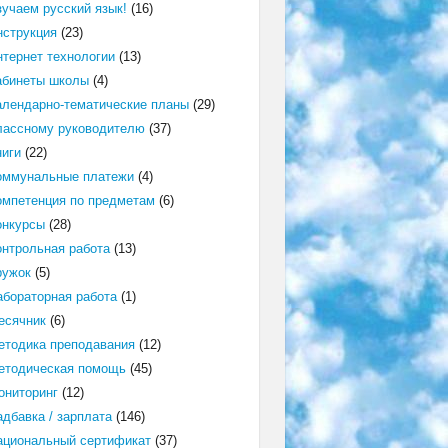
зучаем русский язык!
(16)
нструкция
(23)
нтернет технологии
(13)
абинеты школы
(4)
алендарно-тематические планы
(29)
лассному руководителю
(37)
ниги
(22)
оммунальные платежи
(4)
омпетенция по предметам
(6)
онкурсы
(28)
онтрольная работа
(13)
ружок
(5)
абораторная работа
(1)
есячник
(6)
етодика преподавания
(12)
етодическая помощь
(45)
ониторинг
(12)
адбавка / зарплата
(146)
ациональный сертификат
(37)