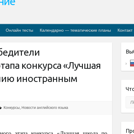
ание
Онлайн тесты
Календарно — тематические планы
Контакт
бедители
Вы
тапа конкурса «Лучшая
нию иностранным
Что
Пои
Конкурсы
,
Новости английского языка
Пр
ьного этапа конкурса «Лучшая школа по