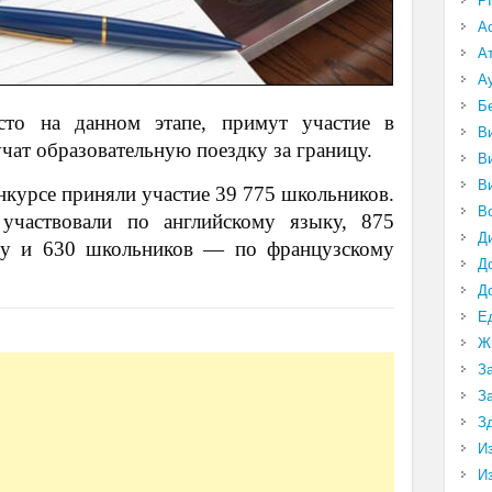
P
А
А
А
Б
сто на данном этапе, примут участие в
В
чат образовательную поездку за границу.
В
В
нкурсе приняли участие 39 775 школьников.
В
частвовали по английскому языку, 875
Д
у и 630 школьников — по французскому
Д
Д
Е
Ж
З
З
З
И
И