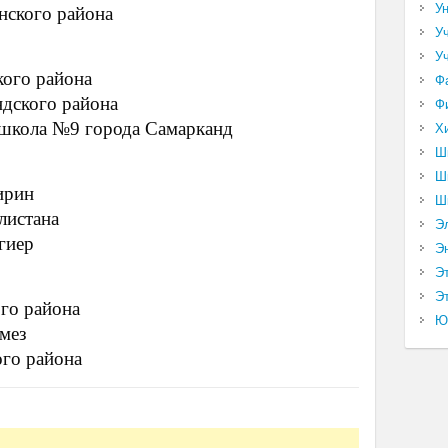
У
нского района
У
У
кого района
Ф
ндского района
Ф
 школа №9 города Самарканд
Х
Ш
Ш
ирин
Ш
листана
Э
гиер
Э
Э
Эт
го района
Ю
рмез
ого района