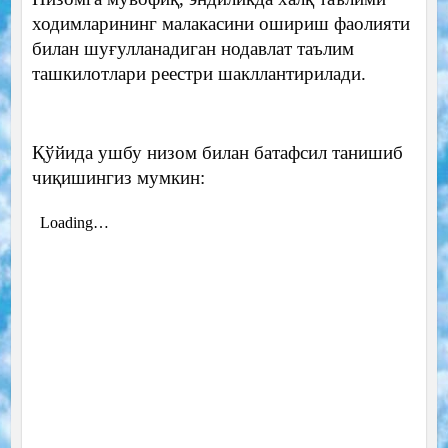
ходимларининг малакасини ошириш фаолияти
билан шуғулланадиган нодавлат таълим
ташкилотлари реестри шакллантирилади.
Қўйида ушбу низом билан батафсил танишиб
чиқишингиз мумкин: