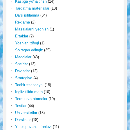
Kasbga yo'naltirish
(14)
Tarqatma materiallar
(13)
Dars ishlanma
(34)
Reklama
(2)
Masalalarni yechish
(1)
Ertaklar
(2)
Yoshlar ittifoqi
(1)
So‘ragan edingiz
(35)
Maqolalar
(43)
She’rlar
(13)
Davlatlar
(12)
Strategiya
(4)
Tadbir ssenariysi
(18)
Ingliz tilida matn
(10)
Termin va atamalar
(19)
Testlar
(44)
Universitetlar
(15)
Darsliklar
(18)
Yil o‘qituvchisi tanlovi
(11)