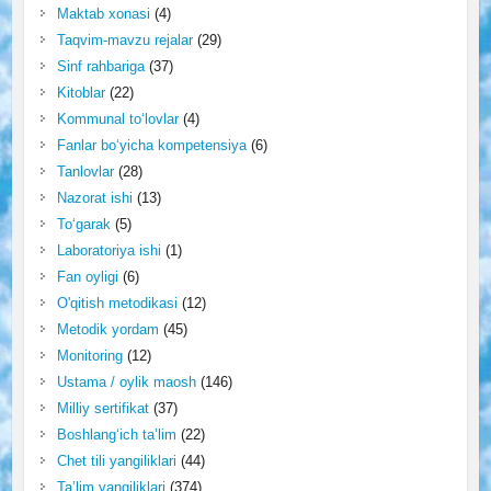
Maktab xonasi
(4)
Taqvim-mavzu rejalar
(29)
Sinf rahbariga
(37)
Kitoblar
(22)
Kommunal to‘lovlar
(4)
Fanlar bo‘yicha kompetensiya
(6)
Tanlovlar
(28)
Nazorat ishi
(13)
To‘garak
(5)
Laboratoriya ishi
(1)
Fan oyligi
(6)
O'qitish metodikasi
(12)
Metodik yordam
(45)
Monitoring
(12)
Ustama / oylik maosh
(146)
Milliy sertifikat
(37)
Boshlang‘ich ta’lim
(22)
Chet tili yangiliklari
(44)
Ta’lim yangiliklari
(374)