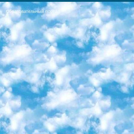
Образовательный портал
РЕСПУБЛИКА УЗБЕКИСТАН МИНИСТРЕРСТВО ДОШКОЛЬНОГО И ШКОЛЬНОГО ОБРАЗОВАНИЯ КОМАНДА в общеобразовательных учреждениях в 2023-2024 учебном году организация и проведение итоговой государственной аттестации обучающихся о Министра дошкольного и школьного образования Республики Узбекистан от 4 марта 2008 года (постановлением Минюста от 20 марта 2008 года № 1778 государственной регистрации) «Итоговое состояние учащихся общего среднего образования на основании положения об утверждении положения об аттестации общего среднего образования выпускной экзамен студентов в образовательных учреждениях в 2023-2024 учебном году В целях организации и прохождения аттестации приказываю: 1. Следующее: перечень предметов, по которым будет проводиться итоговая государственная аттестация и экзамен формы перевода согласно приложению 1; сертификаты международного образца, оценивающие уровень владения иностранными языками перечень согласно приложению 2; 2. Педагогический при специализированных образовательных учреждениях. научно-практический центр квалификации и международной оценки (Д.Давидова) 2024 г. До 25 марта: задания по предметам, по которым будет проводиться итоговая аттестация разработка и утверждение технических условий; итоговая аттестация на основании разработанного предметного задания разработка вопросов по предметам (устно и письменно), экзамен передача; общеобразовательные средние школы и специальные учебные заведения учащиеся выпускных классов школ и интернатов в агентской системе подготовка базы данных экзаменационных материалов и критериев оценки; перевод базы экзаменационных материалов на все языки обучения подать в Республиканский образовательный центр для изготовления; варианты экзаменов на основе разработанных контрольных материалов пусть будут поставлены задачи формирования. 3. Республиканский образовательный центр (Ш.Худайкулов) до 5 апреля 2024 года. до: база данных предоставленных экзаменационных материалов на все языки обучения перевод и экспертиза; для слепых, слабовидящих, глухих, слабослышащих и умственно отсталых детей учащиеся выпускных классов специализированных школ и школ-интернатов база данных экзаменационных материалов на всех преподаваемых языках подготовка критериев оценки; специализированные школы для умственно отсталых детей и технологии для учащихся выпускных классов школ-интернатов разработка соответствующих рекомендаций и критериев проведения ЕГЭ по естествознанию давать задания. 4. Педагогический при специализированных образовательных учреждениях. Научно-практический центр навыков и международной оценки (Д.Давидова), Республика образовательный центр (Худайкулов Ш.) итоговый государственный аттестационный экзамен ориентирован на творческое и логическое мышление при подготовке базы материалов учитывать введение заданий. 5. Следует отметить, что: сертификат государственного образца о знании общеобразовательного предмета и как минимум национальный уровень B1 по предметам на иностранных языках, указанным в Приложении 2. или международно признанный сертификат эквивалентного уровня студенты, изучающие определенный предмет, освобождаются от экзамена; по соответствующим предметам запланирована итоговая государственная аттестация за день до дня, путем жеребьевки Рабочей группой (в письменной форме по предметам, проводимым в форме) из числа сформированных вариантов выбрано 2 варианта; 2 выбранных варианта экзамена анонсированы на официальном сайте министерства и все выпускники по всей стране на основе этих вариантов проводит итоговую государственную аттестацию. 6. Государственное образование учащихся средних общеобразовательных учреждений. знания в соответствии с квалификационными требованиями, которые необходимо приобрести на основании стандартов итоговый (выпускной) контроль для 9 и 11 классов в целях тестирования Экзамены (далее – экзамены) состоят из предметов, перечисленных в приложении 1. будет сделано. 7. Экзамены пройдут с 26 мая по 15 июня 2024 г. (кроме науки физического воспитания). 8. Физическая для учащихся 9 классов общесредних образовательных учреждений. Экзамены по предмету «Образование, квалификация медицина» 1-6 мая 2024 года. сотрудники перевести под присмотр (с отклонениями в физическом или умственном развитии) специализированная школа для детей, школы-интернаты и со сколиозом школы-интернаты санаторного типа для больных детей исключены). 9. Он был слепым, слабовидящим и имел нарушения опорно-двигательного аппарата. экзамены в специализированных школах и интернатах для детей должны проводиться исходя из требований, предъявляемых к общеобразовательным учреждениям (физкультура кроме науки). 10. Специализированная школа для глухих и слабослышащих детей. и экзамены в интернатах и быть реализован в виде письменного теста по математике. 11. Специальность для умственно отсталых детей. Для 9 класса Родной язык и литературное письмо Государственный язык (язык обучения – узбекский). для неклассов) написано Математическое письмо Письменная/устная история Узбекистана Физическое воспитание практично Итоговый контроль Для 11 класса Написание родного языка и литературы (эссе) Математическое письмо Узбекский язык (обучение на узбекском языке) не посещающее общее среднее образование для учреждений)/Образовательное учреждение выбор письменный и устный Иностранный язык письменный/устный Письменная/устная история Узбекистана *По выбору студента:  Химия  Физика  Основы государственного права  География 10 бесплатных образовательных ресурсов - Мы составили подборку онлайн-проектов с интерактивными упражнениями, видеолекциями и статьями. Они помогут вам обрести новые и освежить старые знания бесплатно. 1. «ИНТУИТ» Старейшая образовательная площадка Рунета. Здесь вы найдёте сотни текстовых и видеокурсов на десятки различных тем — от программирования до психологии. Многие курсы подготовлены российскими университетами и крупными международными компаниями вроде Intel и Microsoft. Самостоятельное обучение бесплатное, но желающие могут оплатить услуги персональных наставников. 2. «Смартия» знакомит с актуальными профессиями и подсказывает, как им обучаться. Выбрав заинтересовавшую вас специальность — SMM-специалист, фотограф, веб-дизайнер или другую, — увидите список необходимых для неё умений. Чтобы вы могли освоить их самостоятельно, для каждого умения площадка отображает подборку ссылок на учебные материалы. Хотя «Смартия» ориентируется на русскоязычную аудиторию, часть контента всё же доступна только на английском. 3. «Лекторий Физтеха» Проект Московского физико-технического института (Физтеха). С его помощью вы можете смотреть онлайн серии лекций, записанные на видео в этом вузе. В числе доступных предметов — физика, биология, химия, информационные технологии и другие. К некоторым лекциям администрация ресурса прилагает готовые конспекты, которые можно скачивать в PDF-формате. 4. ITMOcourses Онлайн-площадка Санкт-Петербургского национального исследовательского университета информационных технологий, механики и оптики (ИТМО). Ресурс предоставляет свободный доступ к курсам, разработанным в этом вузе. Каталог материалов разбит на четыре категории: «Оптические системы и технологии», «Приборостроение и робототехника», «Информационные технологии» и «Биотехнологии». Курсы состоят из видеолекций, интерактивных демонстраций и заданий. 5. «КиберЛенинка» Электронная научная библиотека открытого доступа. Каталог площадки регулярно обрастает текстами статей из различных научных изданий. Сгруппированные по журналам и рубрикам публикации можно читать онлайн или скачивать целиком в PDF-формате. Проект нацелен на популяризацию науки за счёт открытого доступа к качественной информации. 6. «ПостНаука» На этом ресурсе публикуют подборки видеолекций, составленные экспертами из разных отраслей и объединённые общими темами. Среди них, к примеру, есть серии «Биоинформатика и геномика», «Культура средневековой Скандинавии» и Cinema Studies о теории кино. Каждая подборка лекций — логически связанная история, рассказанная экспертом от первого лица. Кроме того, на сайте появляются научно-образовательные статьи и тесты на разные темы. 7. «Newочём» Команда проекта «Newочём» отбирает самые интересные тексты из англоязычных СМИ и переводит те из них, за которые голосуют участники сообщества «ВКонтакте». По большей части это научно-популярные статьи. Редакторы придумывают лишь заголовки, в остальном содержание переводов соответствует оригиналам. Полные тексты можно читать прямо в социальной сети. 8. InternetUrok Онлайн-база материалов по основным дисциплинам школьной программы. Информация на сайте структурирована по классам, предметам и темам (урокам). Каждый урок состоит из видеолекций и конспектов. Есть также интерактивные тренажёры и тесты для закрепления пройденного материала. Даже если вы давно окончили школу, возможность повторить программу старших классов всегда может пригодиться. 9. Edutainme Ещё один ресурс об образовании. В отличие от Newtonew, как мне кажется, Edutainme больше ориентируется на представителей индустрии: педагогов, предпринимателей, разработчиков образовательных проектов. Но и любой, кто просто стремится к саморазвитию, найдёт на сайте много полезного и интересного для себя. Например, информацию о новых курсах и образовательных сервисах. 10. Newtonew Онлайн-медиа об образовании и обучении в широком смысле. Авторы Newtonew пишут об инструментах, заведениях, тактиках и стратегиях, которые помогают учить других и получать новые знания самостоятельно. На этой площадке вы найдёте новости, обзоры, аналитические мат