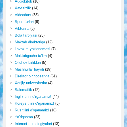
Audiokitob
(18)
Xavfsizlik
(14)
Videodars
(38)
Sport turlari
(9)
Viktorina
(3)
Bola tarbiyasi
(23)
Maktab direktoriga
(12)
Lavozim yo'riqnomasi
(7)
Maktabgacha ta’lim
(4)
O‘lchov birliklari
(5)
Mashhurlar hayoti
(19)
Direktor o‘rinbosariga
(61)
Xorijiy universitetlar
(4)
Salomatlik
(12)
Ingliz tilini o‘rganamiz!
(44)
Koreys tilini o‘rganamiz!
(5)
Rus tilini o‘rganamiz!
(16)
Yo‘riqnoma
(23)
Internet texnologiyalari
(13)