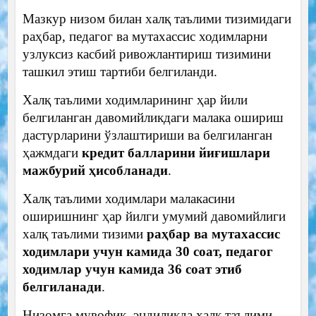
Мазкур низом билан халқ таълими тизимидаги
раҳбар, педагог ва мутахассис ходимларни
узлуксиз касбий ривожлантириш тизимини
ташкил этиш тартиби белгиланди.
Халқ таълими ходимларининг ҳар йили
белгиланган давомийликдаги малака ошириш
дастурларини ўзлаштириши ва белгиланган
ҳажмдаги
кредит балларини йиғишлари
мажбурий ҳисобланади
.
Халқ таълими ходимлари малакасини
оширишнинг ҳар йилги умумий давомийлиги
халқ таълими тизими
раҳбар ва мутахассис
ходимлари учун камида 30 соат, педагог
ходимлар учун камида 36 соат этиб
белгиланади
.
Низомга мувофиқ, эндиликда халқ таълими