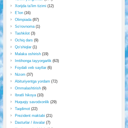
Xorijda ta’lim tizimi
(12)
E’lon
(16)
Olimpiada
(87)
So‘rovnoma
(1)
Tashkilot
(3)
Ochiq dars
(9)
Qo‘shiqlar
(1)
Malaka oshirish
(19)
Imtihonga tayyorgarlik
(63)
Foydali veb saytlar
(6)
Nizom
(37)
Abituriyentga yordam
(72)
Ommalashtirish
(9)
Ibratli hikoya
(10)
Huquqiy savodxonlik
(29)
Taqdimot
(22)
Prezident maktabi
(21)
Dasturlar / ilovalar
(7)