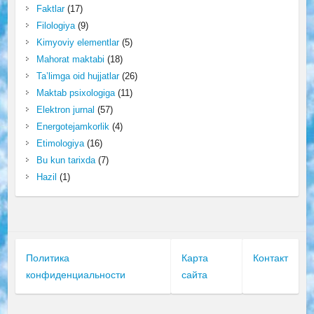
Faktlar
(17)
Filologiya
(9)
Kimyoviy elementlar
(5)
Mahorat maktabi
(18)
Ta’limga oid hujjatlar
(26)
Maktab psixologiga
(11)
Elektron jurnal
(57)
Energotejamkorlik
(4)
Etimologiya
(16)
Bu kun tarixda
(7)
Hazil
(1)
Политика
Карта
Контакт
конфиденциальности
сайта