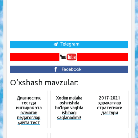
O‘xshash mavzular:
Диагностик
Xodim malaka
2017-2021
тестда
oshirishda
ҳаракатлар
иштирок эта
bo‘lgan vaqtda
стратегияси
олмаган
ish haqi
дастури
педагоглар
saqlanadimi?
қайта тест
топшириши
мумкин