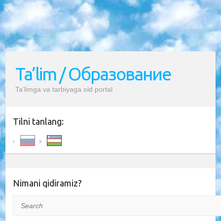
Ta’lim / Образование
Ta’limga va tarbiyaga oid portal
Tilni tanlang:
Nimani qidiramiz?
Search