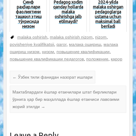
Синф
Pedagog xodim
2024-yilda
раҳбарлари
qanday hollarda
malaka oshirgan
фаолиятини
malaka
pedagoglarga
ташкил этиш
oshirishga jalb
ustama uchun
тўғрисида
etilmaydi?
maksimal ball
низом
beriladi
malaka oshirish
,
malaka oshirish nizom
,
nizom
,
povisheniye kvalifikatsii
,
qaror
,
малака ошириш
,
малака
ошириш низом
,
низом
,
повышение квалификации
,
повышение квалификации педагогов
,
положение
,
қарор
←
Ўзбек тили фанидан назорат ишлари
Мактаблардаги ёшлар етакчилари штат бирликлари
ўрнига ҳар бир маҳаллада ёшлар етакчиси лавозими
жорий этилди
→
Leave a Reply