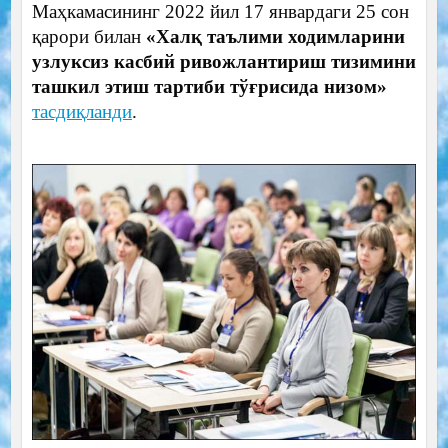
Маҳкамасининг 2022 йил 17 январдаги 25 сон
қарори билан
«Халқ таълими ходимларини
узлуксиз касбий ривожлантириш тизимини
ташкил этиш тартиби тўғрисида низом»
тасдиқланди
.