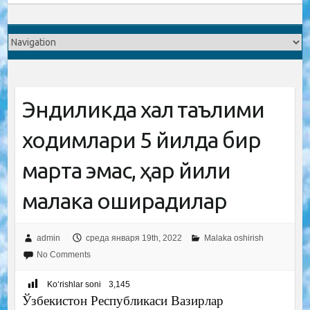
Эндиликда халқ таълими
ходимлари 5 йилда бир
марта эмас, ҳар йили
малака оширадилар
admin
среда января 19th, 2022
Malaka oshirish
No Comments
Ko‘rishlar soni
3,145
Ўзбекистон Республикаси Вазирлар