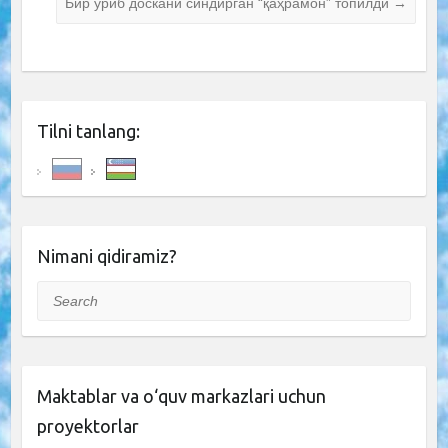
Бир уриб доскани синдирган “қаҳрамон” топилди
→
Tilni tanlang:
Nimani qidiramiz?
Search
Maktablar va o‘quv markazlari uchun
proyektorlar