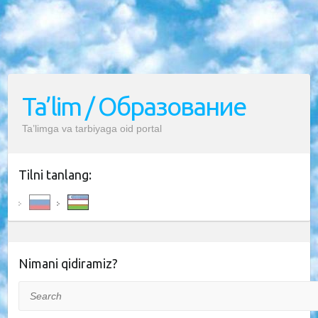
Ta’lim / Образование
Ta’limga va tarbiyaga oid portal
Tilni tanlang:
Nimani qidiramiz?
Search