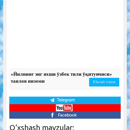
«Йилнинг энг яхши ўзбек тили ўқитувчиси»
танлов низоми
Юклаб олиш
O‘xshash mavzular: