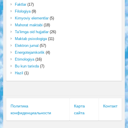
Faktlar
(17)
Filologiya
(9)
Kimyoviy elementlar
(5)
Mahorat maktabi
(18)
Ta’limga oid hujjatlar
(26)
Maktab psixologiga
(11)
Elektron jurnal
(57)
Energotejamkorlik
(4)
Etimologiya
(16)
Bu kun tarixda
(7)
Hazil
(1)
Политика
Карта
Контакт
конфиденциальности
сайта