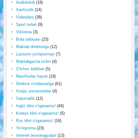
Audiokitob
(18)
Xavfsizlik
(14)
Videodars
(38)
Sport turlari
(9)
Viktorina
(3)
Bola tarbiyasi
(23)
Maktab direktoriga
(12)
Lavozim yo'riqnomasi
(7)
Maktabgacha ta’lim
(4)
O‘lchov birliklari
(5)
Mashhurlar hayoti
(19)
Direktor o‘rinbosariga
(61)
Xorijiy universitetlar
(4)
Salomatlik
(12)
Ingliz tilini o‘rganamiz!
(44)
Koreys tilini o‘rganamiz!
(5)
Rus tilini o‘rganamiz!
(16)
Yo‘riqnoma
(23)
Internet texnologiyalari
(13)