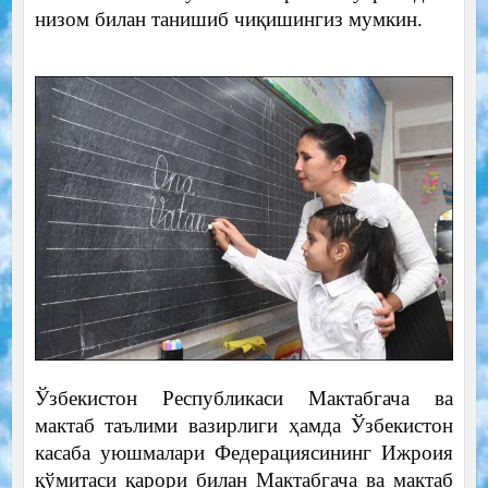
низом билан танишиб чиқишингиз мумкин.
Ўзбекистон Республикаси Мактабгача ва
мактаб таълими вазирлиги ҳамда Ўзбекистон
касаба уюшмалари Федерациясининг Ижроия
қўмитаси қарори билан Мактабгача ва мактаб