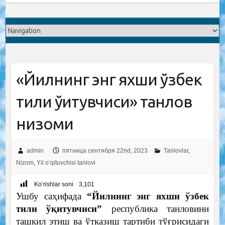
«Йилнинг энг яхши ўзбек
тили ўқитувчиси» танлов
низоми
admin
пятница сентября 22nd, 2023
Tanlovlar
,
Nizom
,
Yil o‘qituvchisi tanlovi
Ko‘rishlar soni
3,101
Ушбу саҳифада
“Йилнинг энг яхши ўзбек
тили ўқитувчиси”
республика танловини
ташкил этиш ва ўтказиш тартиби тўғрисидаги