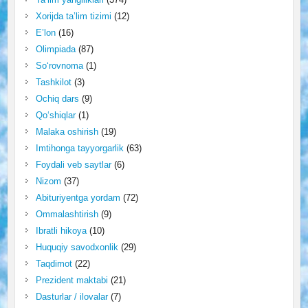
Xorijda ta’lim tizimi
(12)
E’lon
(16)
Olimpiada
(87)
So‘rovnoma
(1)
Tashkilot
(3)
Ochiq dars
(9)
Qo‘shiqlar
(1)
Malaka oshirish
(19)
Imtihonga tayyorgarlik
(63)
Foydali veb saytlar
(6)
Nizom
(37)
Abituriyentga yordam
(72)
Ommalashtirish
(9)
Ibratli hikoya
(10)
Huquqiy savodxonlik
(29)
Taqdimot
(22)
Prezident maktabi
(21)
Dasturlar / ilovalar
(7)