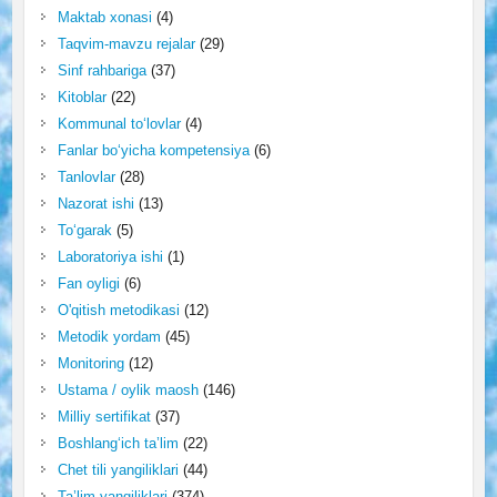
Maktab xonasi
(4)
Taqvim-mavzu rejalar
(29)
Sinf rahbariga
(37)
Kitoblar
(22)
Kommunal to‘lovlar
(4)
Fanlar bo‘yicha kompetensiya
(6)
Tanlovlar
(28)
Nazorat ishi
(13)
To‘garak
(5)
Laboratoriya ishi
(1)
Fan oyligi
(6)
O'qitish metodikasi
(12)
Metodik yordam
(45)
Monitoring
(12)
Ustama / oylik maosh
(146)
Milliy sertifikat
(37)
Boshlang‘ich ta’lim
(22)
Chet tili yangiliklari
(44)
Ta’lim yangiliklari
(374)