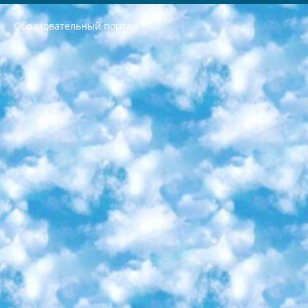
Образовательный портал
РЕСПУБЛИКА УЗБЕКИСТАН МИНИСТРЕРСТВО ДОШКОЛЬНОГО И ШКОЛЬНОГО ОБРАЗОВАНИЯ КОМАНДА в общеобразовательных учреждениях в 2023-2024 учебном году организация и проведение итоговой государственной аттестации обучающихся о Министра дошкольного и школьного образования Республики Узбекистан от 4 марта 2008 года (постановлением Минюста от 20 марта 2008 года № 1778 государственной регистрации) «Итоговое состояние учащихся общего среднего образования на основании положения об утверждении положения об аттестации общего среднего образования выпускной экзамен студентов в образовательных учреждениях в 2023-2024 учебном году В целях организации и прохождения аттестации приказываю: 1. Следующее: перечень предметов, по которым будет проводиться итоговая государственная аттестация и экзамен формы перевода согласно приложению 1; сертификаты международного образца, оценивающие уровень владения иностранными языками перечень согласно приложению 2; 2. Педагогический при специализированных образовательных учреждениях. научно-практический центр квалификации и международной оценки (Д.Давидова) 2024 г. До 25 марта: задания по предметам, по которым будет проводиться итоговая аттестация разработка и утверждение технических условий; итоговая аттестация на основании разработанного предметного задания разработка вопросов по предметам (устно и письменно), экзамен передача; общеобразовательные средние школы и специальные учебные заведения учащиеся выпускных классов школ и интернатов в агентской системе подготовка базы данных экзаменационных материалов и критериев оценки; перевод базы экзаменационных материалов на все языки обучения подать в Республиканский образовательный центр для изготовления; варианты экзаменов на основе разработанных контрольных материалов пусть будут поставлены задачи формирования. 3. Республиканский образовательный центр (Ш.Худайкулов) до 5 апреля 2024 года. до: база данных предоставленных экзаменационных материалов на все языки обучения перевод и экспертиза; для слепых, слабовидящих, глухих, слабослышащих и умственно отсталых детей учащиеся выпускных классов специализированных школ и школ-интернатов база данных экзаменационных материалов на всех преподаваемых языках подготовка критериев оценки; специализированные школы для умственно отсталых детей и технологии для учащихся выпускных классов школ-интернатов разработка соответствующих рекомендаций и критериев проведения ЕГЭ по естествознанию давать задания. 4. Педагогический при специализированных образовательных учреждениях. Научно-практический центр навыков и международной оценки (Д.Давидова), Республика образовательный центр (Худайкулов Ш.) итоговый государственный аттестационный экзамен ориентирован на творческое и логическое мышление при подготовке базы материалов учитывать введение заданий. 5. Следует отметить, что: сертификат государственного образца о знании общеобразовательного предмета и как минимум национальный уровень B1 по предметам на иностранных языках, указанным в Приложении 2. или международно признанный сертификат эквивалентного уровня студенты, изучающие определенный предмет, освобождаются от экзамена; по соответствующим предметам запланирована итоговая государственная аттестация за день до дня, путем жеребьевки Рабочей группой (в письменной форме по предметам, проводимым в форме) из числа сформированных вариантов выбрано 2 варианта; 2 выбранных варианта экзамена анонсированы на официальном сайте министерства и все выпускники по всей стране на основе этих вариантов проводит итоговую государственную аттестацию. 6. Государственное образование учащихся средних общеобразовательных учреждений. знания в соответствии с квалификационными требованиями, которые необходимо приобрести на основании стандартов итоговый (выпускной) контроль для 9 и 11 классов в целях тестирования Экзамены (далее – экзамены) состоят из предметов, перечисленных в приложении 1. будет сделано. 7. Экзамены пройдут с 26 мая по 15 июня 2024 г. (кроме науки физического воспитания). 8. Физическая для учащихся 9 классов общесредних образовательных учреждений. Экзамены по предмету «Образование, квалификация медицина» 1-6 мая 2024 года. сотрудники перевести под присмотр (с отклонениями в физическом или умственном развитии) специализированная школа для детей, школы-интернаты и со сколиозом школы-интернаты санаторного типа для больных детей исключены). 9. Он был слепым, слабовидящим и имел нарушения опорно-двигательного аппарата. экзамены в специализированных школах и интернатах для детей должны проводиться исходя из требований, предъявляемых к общеобразовательным учреждениям (физкультура кроме науки). 10. Специализированная школа для глухих и слабослышащих детей. и экзамены в интернатах и быть реализован в виде письменного теста по математике. 11. Специальность для умственно отсталых детей. Для 9 класса Родной язык и литературное письмо Государственный язык (язык обучения – узбекский). для неклассов) написано Математическое письмо Письменная/устная история Узбекистана Физическое воспитание практично Итоговый контроль Для 11 класса Написание родного языка и литературы (эссе) Математическое письмо Узбекский язык (обучение на узбекском языке) не посещающее общее среднее образование для учреждений)/Образовательное учреждение выбор письменный и устный Иностранный язык письменный/устный Письменная/устная история Узбекистана *По выбору студента:  Химия  Физика  Основы государственного права  География 10 бесплатных образовательных ресурсов - Мы составили подборку онлайн-проектов с интерактивными упражнениями, видеолекциями и статьями. Они помогут вам обрести новые и освежить старые знания бесплатно. 1. «ИНТУИТ» Старейшая образовательная площадка Рунета. Здесь вы найдёте сотни текстовых и видеокурсов на десятки различных тем — от программирования до психологии. Многие курсы подготовлены российскими университетами и крупными международными компаниями вроде Intel и Microsoft. Самостоятельное обучение бесплатное, но желающие могут оплатить услуги персональных наставников. 2. «Смартия» знакомит с актуальными профессиями и подсказывает, как им обучаться. Выбрав заинтересовавшую вас специальность — SMM-специалист, фотограф, веб-дизайнер или другую, — увидите список необходимых для неё умений. Чтобы вы могли освоить их самостоятельно, для каждого умения площадка отображает подборку ссылок на учебные материалы. Хотя «Смартия» ориентируется на русскоязычную аудиторию, часть контента всё же доступна только на английском. 3. «Лекторий Физтеха» Проект Московского физико-технического института (Физтеха). С его помощью вы можете смотреть онлайн серии лекций, записанные на видео в этом вузе. В числе доступных предметов — физика, биология, химия, информационные технологии и другие. К некоторым лекциям администрация ресурса прилагает готовые конспекты, которые можно скачивать в PDF-формате. 4. ITMOcourses Онлайн-площадка Санкт-Петербургского национального исследовательского университета информационных технологий, механики и оптики (ИТМО). Ресурс предоставляет свободный доступ к курсам, разработанным в этом вузе. Каталог материалов разбит на четыре категории: «Оптические системы и технологии», «Приборостроение и робототехника», «Информационные технологии» и «Биотехнологии». Курсы состоят из видеолекций, интерактивных демонстраций и заданий. 5. «КиберЛенинка» Электронная научная библиотека открытого доступа. Каталог площадки регулярно обрастает текстами статей из различных научных изданий. Сгруппированные по журналам и рубрикам публикации можно читать онлайн или скачивать целиком в PDF-формате. Проект нацелен на популяризацию науки за счёт открытого доступа к качественной информации. 6. «ПостНаука» На этом ресурсе публикуют подборки видеолекций, составленные экспертами из разных отраслей и объединённые общими темами. Среди них, к примеру, есть серии «Биоинформатика и геномика», «Культура средневековой Скандинавии» и Cinema Studies о теории кино. Каждая подборка лекций — логически связанная история, рассказанная экспертом от первого лица. Кроме того, на сайте появляются научно-образовательные статьи и тесты на разные темы. 7. «Newочём» Команда проекта «Newочём» отбирает самые интересные тексты из англоязычных СМИ и переводит те из них, за которые голосуют участники сообщества «ВКонтакте». По большей части это научно-популярные статьи. Редакторы придумывают лишь заголовки, в остальном содержание переводов соответствует оригиналам. Полные тексты можно читать прямо в социальной сети. 8. InternetUrok Онлайн-база материалов по основным дисциплинам школьной программы. Информация на сайте структурирована по классам, предметам и темам (урокам). Каждый урок состоит из видеолекций и конспектов. Есть также интерактивные тренажёры и тесты для закрепления пройденного материала. Даже если вы давно окончили школу, возможность повторить программу старших классов всегда может пригодиться. 9. Edutainme Ещё один ресурс об образовании. В отличие от Newtonew, как мне кажется, Edutainme больше ориентируется на представителей индустрии: педагогов, предпринимателей, разработчиков образовательных проектов. Но и любой, кто просто стремится к саморазвитию, найдёт на сайте много полезного и интересного для себя. Например, информацию о новых курсах и образовательных сервисах. 10. Newtonew Онлайн-медиа об образовании и обучении в широком смысле. Авторы Newtonew пишут об инструментах, заведениях, тактиках и стратегиях, которые помогают учить других и получать новые знания самостоятельно. На этой площадке вы найдёте новости, обзоры, аналитические мат