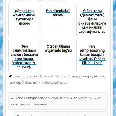
«Директор
Fan olimpiadasi
Ўзбек тили
жамғармаси»
nizomi
(Давлат тили)
тўғрисида
фани
низом
ўқитувчиларига
ҳам миллий
сертификатлар
учун устамалар
тўланад...
Фан
O‘zbek tilining
Fan
олимпиадаси
o‘quv imlo lug‘ati
olimpiadasining
вилоят босқичи
tuman bosqichi
саволлари.
savollari. O‘zbek
Ўзбек тили. 9-
tili. 9-11 sinf.
11 синф.
nizom
,
o'zbek tili
,
tanlov
,
tanlov nizomi
,
конкурс
,
низом
,
танлов
,
Ўзбек тили
,
узбекский язык
←
Ўзбек алифбосидаги муаммоли 4 та ҳарф бўйича
янги таклиф берилди