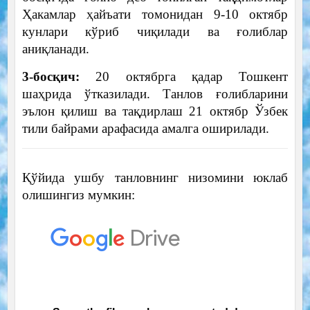
Ҳакамлар ҳайъати томонидан 9-10 октябр
кунлари кўриб чиқилади ва ғолиблар
аниқланади.
3-босқич:
20 октябрга қадар Тошкент
шаҳрида ўтказилади. Танлов ғолибларини
эълон қилиш ва тақдирлаш 21 октябр Ўзбек
тили байрами арафасида амалга оширилади.
Қўйида ушбу танловнинг низомини юклаб
олишингиз мумкин: