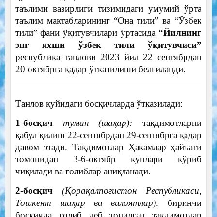
таълими вазирлиги тизимидаги умумий ўрта
таълим мактабларининг “Она тили” ва “Ўзбек
тили” фани ўқитувчилари ўртасида
“Йилнинг
энг яхши ўзбек тили ўқитувчиси”
республика танлови 2023 йил 22 сентябрдан
20 октябрга қадар ўтказилиши белгиланди.
Танлов қуйидаги босқичларда ўтказилади:
1-босқич
туман (шаҳар):
тақдимотларни
қабул қилиш 22-сентябрдан 29-сентябрга қадар
давом этади. Тақдимотлар Ҳакамлар ҳайъати
томонидан 3-6-октябр кунлари кўриб
чиқилади ва ғолиблар аниқланади.
2-босқич
(Қорақалпоғистон Республикаси,
Тошкент шаҳар ва вилоятлар):
биринчи
босқичда ғолиб деб топилган тақдимотлар