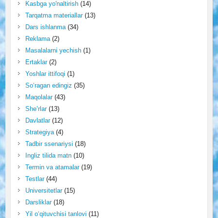
Kasbga yo'naltirish
(14)
Tarqatma materiallar
(13)
Dars ishlanma
(34)
Reklama
(2)
Masalalarni yechish
(1)
Ertaklar
(2)
Yoshlar ittifoqi
(1)
So‘ragan edingiz
(35)
Maqolalar
(43)
She’rlar
(13)
Davlatlar
(12)
Strategiya
(4)
Tadbir ssenariysi
(18)
Ingliz tilida matn
(10)
Termin va atamalar
(19)
Testlar
(44)
Universitetlar
(15)
Darsliklar
(18)
Yil o‘qituvchisi tanlovi
(11)