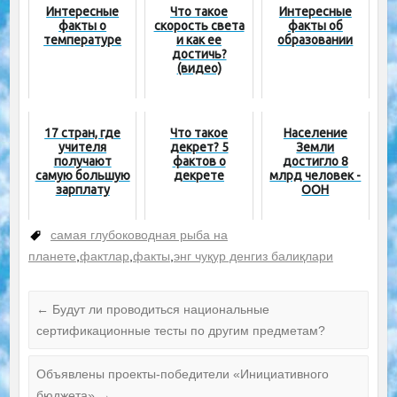
Интересные
Что такое
Интересные
факты о
скорость света
факты об
температуре
и как ее
образовании
достичь?
(видео)
17 стран, где
Что такое
Население
учителя
декрет? 5
Земли
получают
фактов о
достигло 8
самую большую
декрете
млрд человек -
зарплату
ООН
самая глубоководная рыба на
планете
,
фактлар
,
факты
,
энг чуқур денгиз балиқлари
←
Будут ли проводиться национальные
сертификационные тесты по другим предметам?
Объявлены проекты-победители «Инициативного
бюджета»
→