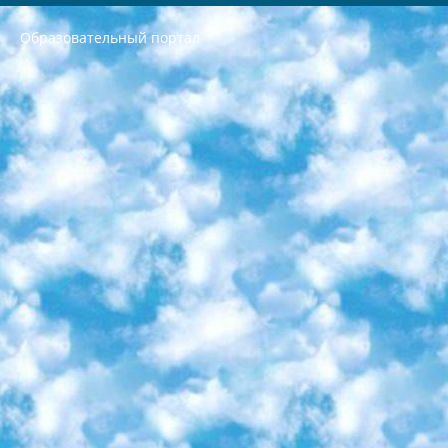
Образовательный портал
РЕСПУБЛИКА УЗБЕКИСТАН МИНИСТРЕРСТВО ДОШКОЛЬНОГО И ШКОЛЬНОГО ОБРАЗОВАНИЯ КОМАНДА в общеобразовательных учреждениях в 2023-2024 учебном году организация и проведение итоговой государственной аттестации обучающихся о Министра дошкольного и школьного образования Республики Узбекистан от 4 марта 2008 года (постановлением Минюста от 20 марта 2008 года № 1778 государственной регистрации) «Итоговое состояние учащихся общего среднего образования на основании положения об утверждении положения об аттестации общего среднего образования выпускной экзамен студентов в образовательных учреждениях в 2023-2024 учебном году В целях организации и прохождения аттестации приказываю: 1. Следующее: перечень предметов, по которым будет проводиться итоговая государственная аттестация и экзамен формы перевода согласно приложению 1; сертификаты международного образца, оценивающие уровень владения иностранными языками перечень согласно приложению 2; 2. Педагогический при специализированных образовательных учреждениях. научно-практический центр квалификации и международной оценки (Д.Давидова) 2024 г. До 25 марта: задания по предметам, по которым будет проводиться итоговая аттестация разработка и утверждение технических условий; итоговая аттестация на основании разработанного предметного задания разработка вопросов по предметам (устно и письменно), экзамен передача; общеобразовательные средние школы и специальные учебные заведения учащиеся выпускных классов школ и интернатов в агентской системе подготовка базы данных экзаменационных материалов и критериев оценки; перевод базы экзаменационных материалов на все языки обучения подать в Республиканский образовательный центр для изготовления; варианты экзаменов на основе разработанных контрольных материалов пусть будут поставлены задачи формирования. 3. Республиканский образовательный центр (Ш.Худайкулов) до 5 апреля 2024 года. до: база данных предоставленных экзаменационных материалов на все языки обучения перевод и экспертиза; для слепых, слабовидящих, глухих, слабослышащих и умственно отсталых детей учащиеся выпускных классов специализированных школ и школ-интернатов база данных экзаменационных материалов на всех преподаваемых языках подготовка критериев оценки; специализированные школы для умственно отсталых детей и технологии для учащихся выпускных классов школ-интернатов разработка соответствующих рекомендаций и критериев проведения ЕГЭ по естествознанию давать задания. 4. Педагогический при специализированных образовательных учреждениях. Научно-практический центр навыков и международной оценки (Д.Давидова), Республика образовательный центр (Худайкулов Ш.) итоговый государственный аттестационный экзамен ориентирован на творческое и логическое мышление при подготовке базы материалов учитывать введение заданий. 5. Следует отметить, что: сертификат государственного образца о знании общеобразовательного предмета и как минимум национальный уровень B1 по предметам на иностранных языках, указанным в Приложении 2. или международно признанный сертификат эквивалентного уровня студенты, изучающие определенный предмет, освобождаются от экзамена; по соответствующим предметам запланирована итоговая государственная аттестация за день до дня, путем жеребьевки Рабочей группой (в письменной форме по предметам, проводимым в форме) из числа сформированных вариантов выбрано 2 варианта; 2 выбранных варианта экзамена анонсированы на официальном сайте министерства и все выпускники по всей стране на основе этих вариантов проводит итоговую государственную аттестацию. 6. Государственное образование учащихся средних общеобразовательных учреждений. знания в соответствии с квалификационными требованиями, которые необходимо приобрести на основании стандартов итоговый (выпускной) контроль для 9 и 11 классов в целях тестирования Экзамены (далее – экзамены) состоят из предметов, перечисленных в приложении 1. будет сделано. 7. Экзамены пройдут с 26 мая по 15 июня 2024 г. (кроме науки физического воспитания). 8. Физическая для учащихся 9 классов общесредних образовательных учреждений. Экзамены по предмету «Образование, квалификация медицина» 1-6 мая 2024 года. сотрудники перевести под присмотр (с отклонениями в физическом или умственном развитии) специализированная школа для детей, школы-интернаты и со сколиозом школы-интернаты санаторного типа для больных детей исключены). 9. Он был слепым, слабовидящим и имел нарушения опорно-двигательного аппарата. экзамены в специализированных школах и интернатах для детей должны проводиться исходя из требований, предъявляемых к общеобразовательным учреждениям (физкультура кроме науки). 10. Специализированная школа для глухих и слабослышащих детей. и экзамены в интернатах и быть реализован в виде письменного теста по математике. 11. Специальность для умственно отсталых детей. Для 9 класса Родной язык и литературное письмо Государственный язык (язык обучения – узбекский). для неклассов) написано Математическое письмо Письменная/устная история Узбекистана Физическое воспитание практично Итоговый контроль Для 11 класса Написание родного языка и литературы (эссе) Математическое письмо Узбекский язык (обучение на узбекском языке) не посещающее общее среднее образование для учреждений)/Образовательное учреждение выбор письменный и устный Иностранный язык письменный/устный Письменная/устная история Узбекистана *По выбору студента:  Химия  Физика  Основы государственного права  География 10 бесплатных образовательных ресурсов - Мы составили подборку онлайн-проектов с интерактивными упражнениями, видеолекциями и статьями. Они помогут вам обрести новые и освежить старые знания бесплатно. 1. «ИНТУИТ» Старейшая образовательная площадка Рунета. Здесь вы найдёте сотни текстовых и видеокурсов на десятки различных тем — от программирования до психологии. Многие курсы подготовлены российскими университетами и крупными международными компаниями вроде Intel и Microsoft. Самостоятельное обучение бесплатное, но желающие могут оплатить услуги персональных наставников. 2. «Смартия» знакомит с актуальными профессиями и подсказывает, как им обучаться. Выбрав заинтересовавшую вас специальность — SMM-специалист, фотограф, веб-дизайнер или другую, — увидите список необходимых для неё умений. Чтобы вы могли освоить их самостоятельно, для каждого умения площадка отображает подборку ссылок на учебные материалы. Хотя «Смартия» ориентируется на русскоязычную аудиторию, часть контента всё же доступна только на английском. 3. «Лекторий Физтеха» Проект Московского физико-технического института (Физтеха). С его помощью вы можете смотреть онлайн серии лекций, записанные на видео в этом вузе. В числе доступных предметов — физика, биология, химия, информационные технологии и другие. К некоторым лекциям администрация ресурса прилагает готовые конспекты, которые можно скачивать в PDF-формате. 4. ITMOcourses Онлайн-площадка Санкт-Петербургского национального исследовательского университета информационных технологий, механики и оптики (ИТМО). Ресурс предоставляет свободный доступ к курсам, разработанным в этом вузе. Каталог материалов разбит на четыре категории: «Оптические системы и технологии», «Приборостроение и робототехника», «Информационные технологии» и «Биотехнологии». Курсы состоят из видеолекций, интерактивных демонстраций и заданий. 5. «КиберЛенинка» Электронная научная библиотека открытого доступа. Каталог площадки регулярно обрастает текстами статей из различных научных изданий. Сгруппированные по журналам и рубрикам публикации можно читать онлайн или скачивать целиком в PDF-формате. Проект нацелен на популяризацию науки за счёт открытого доступа к качественной информации. 6. «ПостНаука» На этом ресурсе публикуют подборки видеолекций, составленные экспертами из разных отраслей и объединённые общими темами. Среди них, к примеру, есть серии «Биоинформатика и геномика», «Культура средневековой Скандинавии» и Cinema Studies о теории кино. Каждая подборка лекций — логически связанная история, рассказанная экспертом от первого лица. Кроме того, на сайте появляются научно-образовательные статьи и тесты на разные темы. 7. «Newочём» Команда проекта «Newочём» отбирает самые интересные тексты из англоязычных СМИ и переводит те из них, за которые голосуют участники сообщества «ВКонтакте». По большей части это научно-популярные статьи. Редакторы придумывают лишь заголовки, в остальном содержание переводов соответствует оригиналам. Полные тексты можно читать прямо в социальной сети. 8. InternetUrok Онлайн-база материалов по основным дисциплинам школьной программы. Информация на сайте структурирована по классам, предметам и темам (урокам). Каждый урок состоит из видеолекций и конспектов. Есть также интерактивные тренажёры и тесты для закрепления пройденного материала. Даже если вы давно окончили школу, возможность повторить программу старших классов всегда может пригодиться. 9. Edutainme Ещё один ресурс об образовании. В отличие от Newtonew, как мне кажется, Edutainme больше ориентируется на представителей индустрии: педагогов, предпринимателей, разработчиков образовательных проектов. Но и любой, кто просто стремится к саморазвитию, найдёт на сайте много полезного и интересного для себя. Например, информацию о новых курсах и образовательных сервисах. 10. Newtonew Онлайн-медиа об образовании и обучении в широком смысле. Авторы Newtonew пишут об инструментах, заведениях, тактиках и стратегиях, которые помогают учить других и получать новые знания самостоятельно. На этой площадке вы найдёте новости, обзоры, аналитические мат