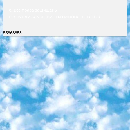
© Все права защищены
РЕСПУБЛИКА УЗБЕКИСТАН МИНИСТРЕРСТВО ДОШКОЛЬНОГО И ШКОЛЬНОГО ОБРАЗОВАНИЯ КОМАНДА в общеобразовательных учреждениях в 2023-2024 учебном году организация и проведение итоговой государственной аттестации обучающихся о Министра дошкольного и школьного образования Республики Узбекистан от 4 марта 2008 года (постановлением Минюста от 20 марта 2008 года № 1778 государственной регистрации) «Итоговое состояние учащихся общего среднего образования на основании положения об утверждении положения об аттестации общего среднего образования выпускной экзамен студентов в образовательных учреждениях в 2023-2024 учебном году В целях организации и прохождения аттестации приказываю: 1. Следующее: перечень предметов, по которым будет проводиться итоговая государственная аттестация и экзамен формы перевода согласно приложению 1; сертификаты международного образца, оценивающие уровень владения иностранными языками перечень согласно приложению 2; 2. Педагогический при специализированных образовательных учреждениях. научно-практический центр квалификации и международной оценки (Д.Давидова) 2024 г. До 25 марта: задания по предметам, по которым будет проводиться итоговая аттестация разработка и утверждение технических условий; итоговая аттестация на основании разработанного предметного задания разработка вопросов по предметам (устно и письменно), экзамен передача; общеобразовательные средние школы и специальные учебные заведения учащиеся выпускных классов школ и интернатов в агентской системе подготовка базы данных экзаменационных материалов и критериев оценки; перевод базы экзаменационных материалов на все языки обучения подать в Республиканский образовательный центр для изготовления; варианты экзаменов на основе разработанных контрольных материалов пусть будут поставлены задачи формирования. 3. Республиканский образовательный центр (Ш.Худайкулов) до 5 апреля 2024 года. до: база данных предоставленных экзаменационных материалов на все языки обучения перевод и экспертиза; для слепых, слабовидящих, глухих, слабослышащих и умственно отсталых детей учащиеся выпускных классов специализированных школ и школ-интернатов база данных экзаменационных материалов на всех преподаваемых языках подготовка критериев оценки; специализированные школы для умственно отсталых детей и технологии для учащихся выпускных классов школ-интернатов разработка соответствующих рекомендаций и критериев проведения ЕГЭ по естествознанию давать задания. 4. Педагогический при специализированных образовательных учреждениях. Научно-практический центр навыков и международной оценки (Д.Давидова), Республика образовательный центр (Худайкулов Ш.) итоговый государственный аттестационный экзамен ориентирован на творческое и логическое мышление при подготовке базы материалов учитывать введение заданий. 5. Следует отметить, что: сертификат государственного образца о знании общеобразовательного предмета и как минимум национальный уровень B1 по предметам на иностранных языках, указанным в Приложении 2. или международно признанный сертификат эквивалентного уровня студенты, изучающие определенный предмет, освобождаются от экзамена; по соответствующим предметам запланирована итоговая государственная аттестация за день до дня, путем жеребьевки Рабочей группой (в письменной форме по предметам, проводимым в форме) из числа сформированных вариантов выбрано 2 варианта; 2 выбранных варианта экзамена анонсированы на официальном сайте министерства и все выпускники по всей стране на основе этих вариантов проводит итоговую государственную аттестацию. 6. Государственное образование учащихся средних общеобразовательных учреждений. знания в соответствии с квалификационными требованиями, которые необходимо приобрести на основании стандартов итоговый (выпускной) контроль для 9 и 11 классов в целях тестирования Экзамены (далее – экзамены) состоят из предметов, перечисленных в приложении 1. будет сделано. 7. Экзамены пройдут с 26 мая по 15 июня 2024 г. (кроме науки физического воспитания). 8. Физическая для учащихся 9 классов общесредних образовательных учреждений. Экзамены по предмету «Образование, квалификация медицина» 1-6 мая 2024 года. сотрудники перевести под присмотр (с отклонениями в физическом или умственном развитии) специализированная школа для детей, школы-интернаты и со сколиозом школы-интернаты санаторного типа для больных детей исключены). 9. Он был слепым, слабовидящим и имел нарушения опорно-двигательного аппарата. экзамены в специализированных школах и интернатах для детей должны проводиться исходя из требований, предъявляемых к общеобразовательным учреждениям (физкультура кроме науки). 10. Специализированная школа для глухих и слабослышащих детей. и экзамены в интернатах и быть реализован в виде письменного теста по математике. 11. Специальность для умственно отсталых детей. Для 9 класса Родной язык и литературное письмо Государственный язык (язык обучения – узбекский). для неклассов) написано Математическое письмо Письменная/устная история Узбекистана Физическое воспитание практично Итоговый контроль Для 11 класса Написание родного языка и литературы (эссе) Математическое письмо Узбекский язык (обучение на узбекском языке) не посещающее общее среднее образование для учреждений)/Образовательное учреждение выбор письменный и устный Иностранный язык письменный/устный Письменная/устная история Узбекистана *По выбору студента:  Химия  Физика  Основы государственного права  География 10 бесплатных образовательных ресурсов - Мы составили подборку онлайн-проектов с интерактивными упражнениями, видеолекциями и статьями. Они помогут вам обрести новые и освежить старые знания бесплатно. 1. «ИНТУИТ» Старейшая образовательная площадка Рунета. Здесь вы найдёте сотни текстовых и видеокурсов на десятки различных тем — от программирования до психологии. Многие курсы подготовлены российскими университетами и крупными международными компаниями вроде Intel и Microsoft. Самостоятельное обучение бесплатное, но желающие могут оплатить услуги персональных наставников. 2. «Смартия» знакомит с актуальными профессиями и подсказывает, как им обучаться. Выбрав заинтересовавшую вас специальность — SMM-специалист, фотограф, веб-дизайнер или другую, — увидите список необходимых для неё умений. Чтобы вы могли освоить их самостоятельно, для каждого умения площадка отображает подборку ссылок на учебные материалы. Хотя «Смартия» ориентируется на русскоязычную аудиторию, часть контента всё же доступна только на английском. 3. «Лекторий Физтеха» Проект Московского физико-технического института (Физтеха). С его помощью вы можете смотреть онлайн серии лекций, записанные на видео в этом вузе. В числе доступных предметов — физика, биология, химия, информационные технологии и другие. К некоторым лекциям администрация ресурса прилагает готовые конспекты, которые можно скачивать в PDF-формате. 4. ITMOcourses Онлайн-площадка Санкт-Петербургского национального исследовательского университета информационных технологий, механики и оптики (ИТМО). Ресурс предоставляет свободный доступ к курсам, разработанным в этом вузе. Каталог материалов разбит на четыре категории: «Оптические системы и технологии», «Приборостроение и робототехника», «Информационные технологии» и «Биотехнологии». Курсы состоят из видеолекций, интерактивных демонстраций и заданий. 5. «КиберЛенинка» Электронная научная библиотека открытого доступа. Каталог площадки регулярно обрастает текстами статей из различных научных изданий. Сгруппированные по журналам и рубрикам публикации можно читать онлайн или скачивать целиком в PDF-формате. Проект нацелен на популяризацию науки за счёт открытого доступа к качественной информации. 6. «ПостНаука» На этом ресурсе публикуют подборки видеолекций, составленные экспертами из разных отраслей и объединённые общими темами. Среди них, к примеру, есть серии «Биоинформатика и геномика», «Культура средневековой Скандинавии» и Cinema Studies о теории кино. Каждая подборка лекций — логически связанная история, рассказанная экспертом от первого лица. Кроме того, на сайте появляются научно-образовательные статьи и тесты на разные темы. 7. «Newочём» Команда проекта «Newочём» отбирает самые интересные тексты из англоязычных СМИ и переводит те из них, за которые голосуют участники сообщества «ВКонтакте». По большей части это научно-популярные статьи. Редакторы придумывают лишь заголовки, в остальном содержание переводов соответствует оригиналам. Полные тексты можно читать прямо в социальной сети. 8. InternetUrok Онлайн-база материалов по основным дисциплинам школьной программы. Информация на сайте структурирована по классам, предметам и темам (урокам). Каждый урок состоит из видеолекций и конспектов. Есть также интерактивные тренажёры и тесты для закрепления пройденного материала. Даже если вы давно окончили школу, возможность повторить программу старших классов всегда может пригодиться. 9. Edutainme Ещё один ресурс об образовании. В отличие от Newtonew, как мне кажется, Edutainme больше ориентируется на представителей индустрии: педагогов, предпринимателей, разработчиков образовательных проектов. Но и любой, кто просто стремится к саморазвитию, найдёт на сайте много полезного и интересного для себя. Например, информацию о новых курсах и образовательных сервисах. 10. Newtonew Онлайн-медиа об образовании и обучении в широком смысле. Авторы Newtonew пишут об инструментах, заведениях, тактиках и стратегиях, которые помогают учить других и получать новые знания самостоятельно. На этой площадке вы найдёте новости, обзоры, аналитические мате
55863853