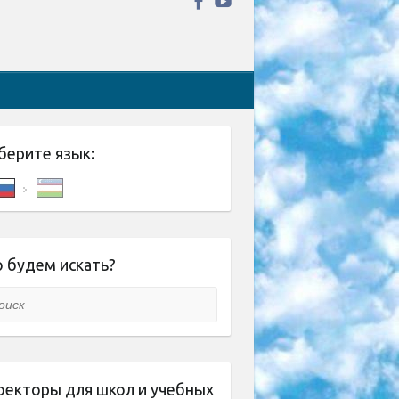
берите язык:
 будем искать?
ск
оекторы для школ и учебных