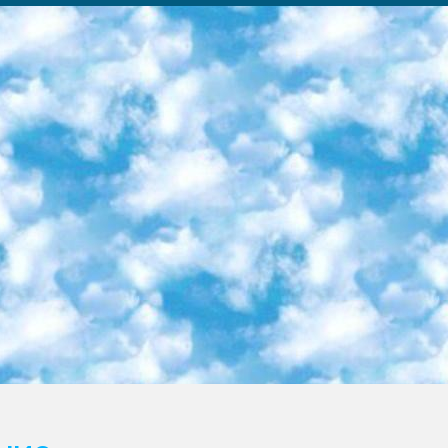
ка образовательный центр (Худайкулов Ш.) итоговый государственный аттестационный экзамен ориентирован на творческое и логическое мышление при подготовке базы материалов учитывать введение заданий. 5. Следует отметить, что: сертификат государственного образца о знании общеобразовательного предмета и как минимум национальный уровень B1 по предметам на иностранных языках, указанным в Приложении 2. или международно признанный сертификат эквивалентного уровня студенты, изучающие определенный предмет, освобождаются от экзамена; по соответствующим предметам запланирована итоговая государственная аттестация за день до дня, путем жеребьевки Рабочей группой (в письменной форме по предметам, проводимым в форме) из числа сформированных вариантов выбрано 2 варианта; 2 выбранных варианта экзамена анонсированы на официальном сайте министерства и все выпускники по всей стране на основе этих вариантов проводит итоговую государственную аттестацию. 6. Государственное образование учащихся средних общеобразовательных учреждений. знания в соответствии с квалификационными требованиями, которые необходимо приобрести на основании стандартов итоговый (выпускной) контроль для 9 и 11 классов в целях тестирования Экзамены (далее – экзамены) состоят из предметов, перечисленных в приложении 1. будет сделано. 7. Экзамены пройдут с 26 мая по 15 июня 2024 г. (кроме науки физического воспитания). 8. Физическая для учащихся 9 классов общесредних образовательных учреждений. Экзамены по предмету «Образование, квалификация медицина» 1-6 мая 2024 года. сотрудники перевести под присмотр (с отклонениями в физическом или умственном развитии) специализированная школа для детей, школы-интернаты и со сколиозом школы-интернаты санаторного типа для больных детей исключены). 9. Он был слепым, слабовидящим и имел нарушения опорно-двигательного аппарата. экзамены в специализированных школах и интернатах для детей должны проводиться исходя из требований, предъявляемых к общеобразовательным учреждениям (физкультура кроме науки). 10. Специализированная школа для глухих и слабослышащих детей. и экзамены в интернатах и быть реализован в виде письменного теста по математике. 11. Специальность для умственно отсталых детей. Для 9 класса Родной язык и литературное письмо Государственный язык (язык обучения – узбекский). для неклассов) написано Математическое письмо Письменная/устная история Узбекистана Физическое воспитание практично Итоговый контроль Для 11 класса Написание родного языка и литературы (эссе) Математическое письмо Узбекский язык (обучение на узбекском языке) не посещающее общее среднее образование для учреждений)/Образовательное учреждение выбор письменный и устный Иностранный язык письменный/устный Письменная/устная история Узбекистана *По выбору студента:  Химия  Физика  Основы государственного права  География 10 бесплатных образовательных ресурсов - Мы составили подборку онлайн-проектов с интерактивными упражнениями, видеолекциями и статьями. Они помогут вам обрести новые и освежить старые знания бесплатно. 1. «ИНТУИТ» Старейшая образовательная площадка Рунета. Здесь вы найдёте сотни текстовых и видеокурсов на десятки различных тем — от программирования до психологии. Многие курсы подготовлены российскими университетами и крупными международными компаниями вроде Intel и Microsoft. Самостоятельное обучение бесплатное, но желающие могут оплатить услуги персональных наставников. 2. «Смартия» знакомит с актуальными профессиями и подсказывает, как им обучаться. Выбрав заинтересовавшую вас специальность — SMM-специалист, фотограф, веб-дизайнер или другую, — увидите список необходимых для неё умений. Чтобы вы могли освоить их самостоятельно, для каждого умения площадка отображает подборку ссылок на учебные материалы. Хотя «Смартия» ориентируется на русскоязычную аудиторию, часть контента всё же доступна только на английском. 3. «Лекторий Физтеха» Проект Московского физико-технического института (Физтеха). С его помощью вы можете смотреть онлайн серии лекций, записанные на видео в этом вузе. В числе доступных предметов — физика, биология, химия, информационные технологии и другие. К некоторым лекциям администрация ресурса прилагает готовые конспекты, которые можно скачивать в PDF-формате. 4. ITMOcourses Онлайн-площадка Санкт-Петербургского национального исследовательского университета информационных технологий, механики и оптики (ИТМО). Ресурс предоставляет свободный доступ к курсам, разработанным в этом вузе. Каталог материалов разбит на четыре категории: «Оптические системы и технологии», «Приборостроение и робототехника», «Информационные технологии» и «Биотехнологии». Курсы состоят из видеолекций, интерактивных демонстраций и заданий. 5. «КиберЛенинка» Электронная научная библиот