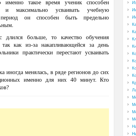
то именно такое время ученик способен
И
ть и максимально усваивать учебную
И
период он способен быть предельно
И
ьным.
К
К
с длился больше, то качество обучения
К
 так как из-за накапливающейся за день
К
льники практически перестают усваивать
К
К
К
а иногда менялась, в ряде регионов до сих
К
ционных именно для них 40 минут. Кто
К
ков?
Л
М
М
М
М
Н
Н