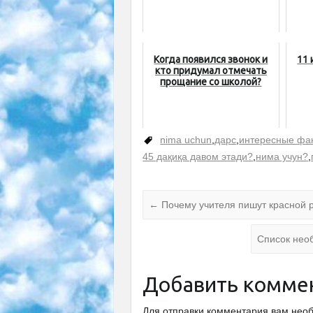
Когда появился звонок и
11 
кто придумал отмечать
прощание со школой?
nima uchun
,
дарс
,
интересные фа
45 дақиқа давом этади?
,
нима учун?
,
←
Почему учителя пишут красной 
Список нео
Добавить комме
Для отправки комментария вам не