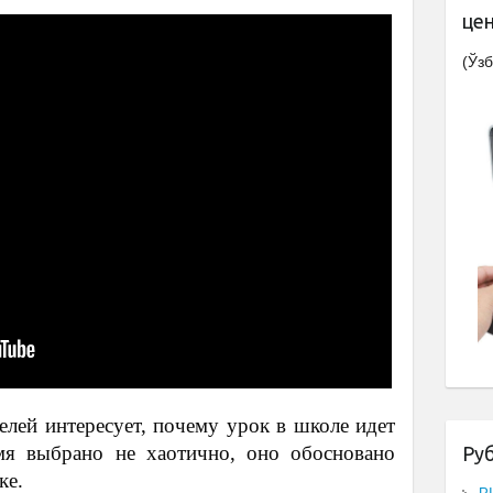
це
(Ўзб
лей интересует, почему урок в школе идет
я выбрано не хаотично, оно обосновано
Ру
ке.