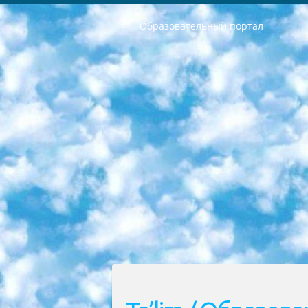
Образовательный портал
РЕСПУБЛИКА УЗБЕКИСТАН МИНИСТРЕРСТВО ДОШКОЛЬНОГО И ШКОЛЬНОГО ОБРАЗОВАНИЯ КОМАНДА в общеобразовательных учреждениях в 2023-2024 учебном году организация и проведение итоговой государственной аттестации обучающихся о Министра дошкольного и школьного образования Республики Узбекистан от 4 марта 2008 года (постановлением Минюста от 20 марта 2008 года № 1778 государственной регистрации) «Итоговое состояние учащихся общего среднего образования на основании положения об утверждении положения об аттестации общего среднего образования выпускной экзамен студентов в образовательных учреждениях в 2023-2024 учебном году В целях организации и прохождения аттестации приказываю: 1. Следующее: перечень предметов, по которым будет проводиться итоговая государственная аттестация и экзамен формы перевода согласно приложению 1; сертификаты международного образца, оценивающие уровень владения иностранными языками перечень согласно приложению 2; 2. Педагогический при специализированных образовательных учреждениях. научно-практический центр квалификации и международной оценки (Д.Давидова) 2024 г. До 25 марта: задания по предметам, по которым будет проводиться итоговая аттестация разработка и утверждение технических условий; итоговая аттестация на основании разработанного предметного задания разработка вопросов по предметам (устно и письменно), экзамен передача; общеобразовательные средние школы и специальные учебные заведения учащиеся выпускных классов школ и интернатов в агентской системе подготовка базы данных экзаменационных материалов и критериев оценки; перевод базы экзаменационных материалов на все языки обучения подать в Республиканский образовательный центр для изготовления; варианты экзаменов на основе разработанных контрольных материалов пусть будут поставлены задачи формирования. 3. Республиканский образовательный центр (Ш.Худайкулов) до 5 апреля 2024 года. до: база данных предоставленных экзаменационных материалов на все языки обучения перевод и экспертиза; для слепых, слабовидящих, глухих, слабослышащих и умственно отсталых детей учащиеся выпускных классов специализированных школ и школ-интернатов база данных экзаменационных материалов на всех преподаваемых языках подготовка критериев оценки; специализированные школы для умственно отсталых детей и технологии для учащихся выпускных классов школ-интернатов разработка соответствующих рекомендаций и критериев проведения ЕГЭ по естествознанию давать задания. 4. Педагогический при специализированных образовательных учреждениях. Научно-практический центр навыков и международной оценки (Д.Давидова), Республи