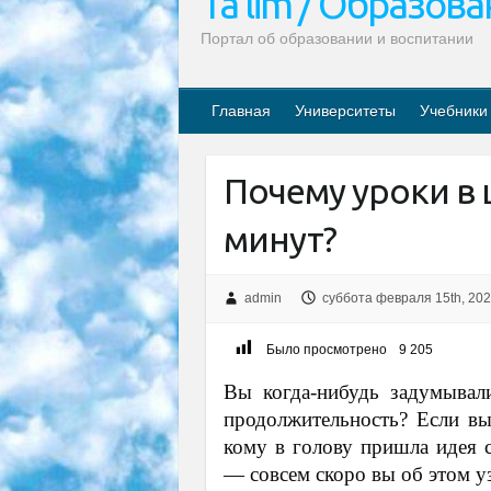
Ta’lim / Образов
Портал об образовании и воспитании
Главная
Университеты
Учебники
Почему уроки в 
минут?
admin
суббота февраля 15th, 20
Было просмотрено
9 205
Вы когда-нибудь задумывал
продолжительность? Если вы 
кому в голову пришла идея с
— совсем скоро вы об этом уз