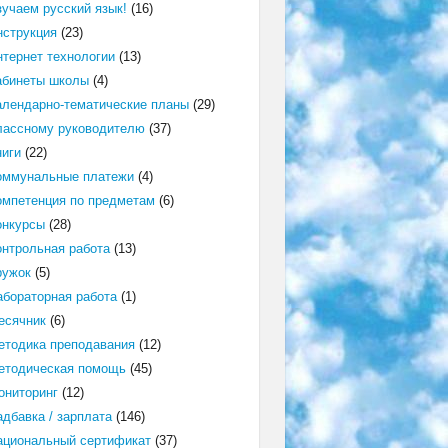
зучаем русский язык!
(16)
нструкция
(23)
нтернет технологии
(13)
абинеты школы
(4)
алендарно-тематические планы
(29)
лассному руководителю
(37)
ниги
(22)
оммунальные платежи
(4)
омпетенция по предметам
(6)
онкурсы
(28)
онтрольная работа
(13)
ружок
(5)
абораторная работа
(1)
есячник
(6)
етодика преподавания
(12)
етодическая помощь
(45)
ониторинг
(12)
адбавка / зарплата
(146)
ациональный сертификат
(37)