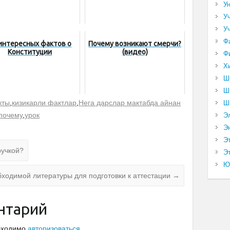
У
У
У
Ф
интересных фактов о
Почему возникают смерчи?
Конституции
(видео)
Ф
Х
Ш
Ш
кты
,
кизикарли фактлар
,
Нега дарслар мактабда айнан
Ш
почему
,
урок
Э
Э
Э
ручкой?
Эт
Ю
бходимой литературы для подготовки к аттестации
→
нтарий
обходимо
авторизоваться
.