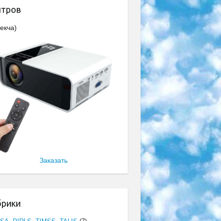
нтров
екча)
Заказать
брики