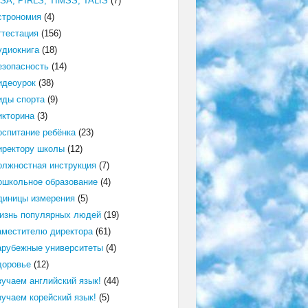
ISA, PIRLS, TIMSS, TALIS
(7)
строномия
(4)
ттестация
(156)
удиокнига
(18)
езопасность
(14)
идеоурок
(38)
иды спорта
(9)
икторина
(3)
оспитание ребёнка
(23)
иректору школы
(12)
олжностная инструкция
(7)
ошкольное образование
(4)
диницы измерения
(5)
изнь популярных людей
(19)
аместителю директора
(61)
арубежные университеты
(4)
доровье
(12)
зучаем английский язык!
(44)
зучаем корейский язык!
(5)