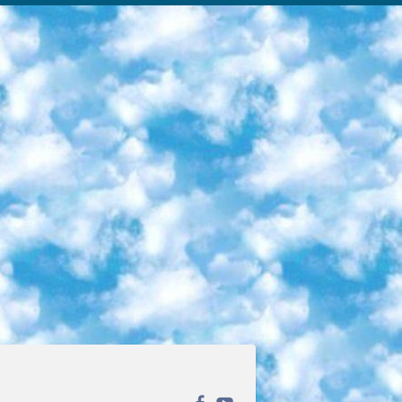
ека открытого доступа. Каталог площадки регулярно обрастает текстами статей из различных научных изданий. Сгруппированные по журналам и рубрикам публикации можно читать онлайн или скачивать целиком в PDF-формате. Проект нацелен на популяризацию науки за счёт открытого доступа к качественной информации. 6. «ПостНаука» На этом ресурсе публикуют подборки видеолекций, составленные экспертами из разных отраслей и объединённые общими темами. Среди них, к примеру, есть серии «Биоинформатика и геномика», «Культура средневековой Скандинавии» и Cinema Studies о теории кино. Каждая подборка лекций — логически связанная история, рассказанная экспертом от первого лица. Кроме того, на сайте появляются научно-образовательные статьи и тесты на разные темы. 7. «Newочём» Команда проекта «Newочём» отбирает самые интересные тексты из англоязычных СМИ и переводит те из них, за которые голосуют участники сообщества «ВКонтакте». По большей части это научно-популярные статьи. Редакторы придумывают лишь заголовки, в остальном содержание переводов соответствует оригиналам. Полные тексты можно читать прямо в социальной сети. 8. InternetUrok Онлайн-база материалов по основным дисциплинам школьной программы. Информация на сайте структурирована по классам, предметам и темам (урокам). Каждый урок состоит из видеолекций и конспектов. Есть также интерактивные тренажёры и тесты для закрепления пройденного материала. Даже если вы давно окончили школу, возможность повторить программу старших классов всегда может пригодиться. 9. Edutainme Ещё один ресурс об образовании. В отличие от Newtonew, как мне кажется, Edutainme больше ориентируется на представителей индустрии: педагогов, предпринимателей, разработчиков образовательных проектов. Но и любой, кто просто стремится к саморазвитию, найдёт на сайте много полезного и интересного для себя. Например, информацию о новых курсах и образовательных сервисах. 10. Newtonew Онлайн-медиа об образовании и обучении в широком смысле. Авторы Newtonew пишут об инструментах, заведениях, тактиках и стратегиях, которые помогают учить других и получать новые знания самостоятельно. На этой площадке вы найдёте новости, обзоры, аналитические мат