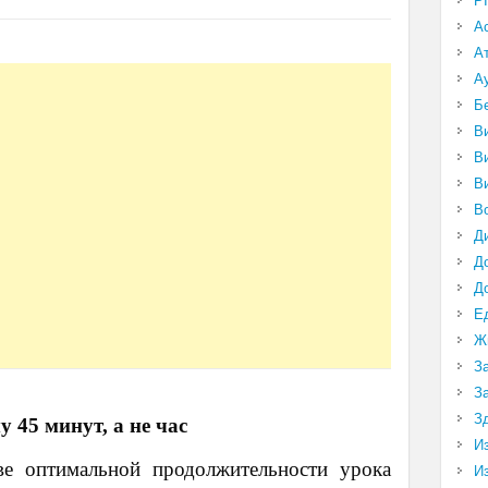
P
А
А
А
Б
В
В
В
В
Д
Д
Д
Е
Ж
З
З
З
 45 минут, а не час
И
тве оптимальной продолжительности урока
И