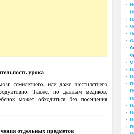
Н
Н
Н
О
О
О
О
О
О
П
тельность урока
П
озг семилетнего, или даже шестилетнего
П
родуктивно. Также, по данным медиков,
П
ебенок может обходиться без посещения
П
П
П
П
П
учения отдельных предметов