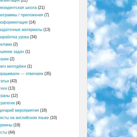
резентация
(22)
резидентская школа
(21)
рограммы / приложения
(7)
рофориентация
(14)
аздаточные материалы
(13)
азработка урока
(34)
еклама
(2)
ешение задач
(1)
казки
(2)
оюз молодёжи
(1)
прашивали — отвечаем
(35)
татьи
(43)
тихи
(13)
траны
(12)
тратегия
(4)
ценарий мероприятия
(18)
ексты на английском языке
(10)
ермины
(19)
есты
(44)