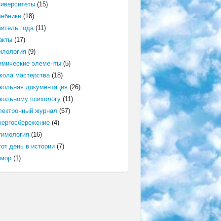
ниверситеты
(15)
чебники
(18)
читель года
(11)
акты
(17)
илология
(9)
имические элементы
(5)
кола мастерства
(18)
кольная документация
(26)
кольному психологу
(11)
лектронный журнал
(57)
нергосбережение
(4)
тимология
(16)
от день в истории
(7)
мор
(1)