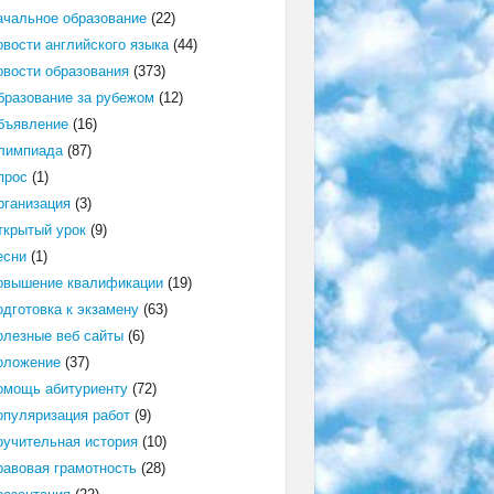
ачальное образование
(22)
овости английского языка
(44)
овости образования
(373)
бразование за рубежом
(12)
бъявление
(16)
лимпиада
(87)
прос
(1)
рганизация
(3)
ткрытый урок
(9)
есни
(1)
овышение квалификации
(19)
одготовка к экзамену
(63)
олезные веб сайты
(6)
оложение
(37)
омощь абитуриенту
(72)
опуляризация работ
(9)
оучительная история
(10)
равовая грамотность
(28)