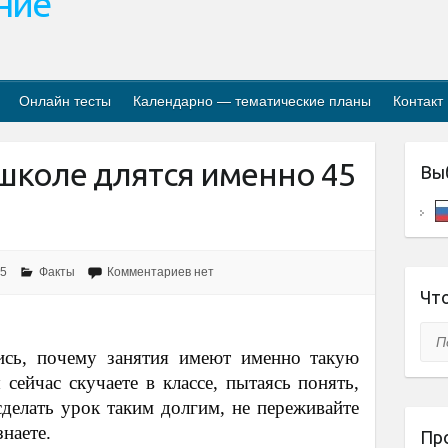
ание
Онлайн тесты
Календарно — тематические планы
Контакт
школе длятся именно 45
Вы
25
Факты
Комментариев нет
Что
Пои
ись, почему занятия имеют именно такую
сейчас скучаете в классе, пытаясь понять,
делать урок таким долгим, не переживайте
наете.
Пр