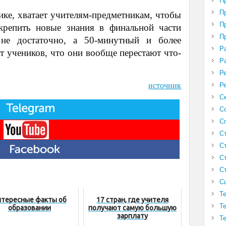
П
П
ике, хватает учителям-предметникам, чтобы
П
акрепить новые знания в финальной части
П
не достаточно, а 50-минутный и более
Р
т учеников, что они вообще перестают что-
Р
Р
источник
Р
С
С
С
С
С
С
С
С
Т
нтересные факты об
17 стран, где учителя
Т
образовании
получают самую большую
зарплату
Т