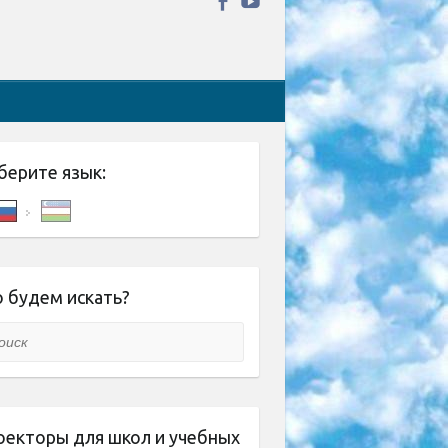
берите язык:
 будем искать?
ск
оекторы для школ и учебных