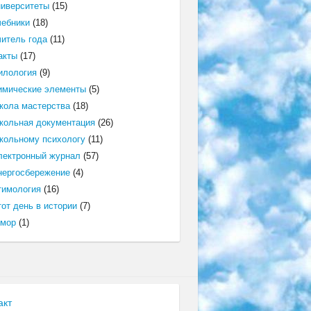
ниверситеты
(15)
чебники
(18)
читель года
(11)
акты
(17)
илология
(9)
имические элементы
(5)
кола мастерства
(18)
кольная документация
(26)
кольному психологу
(11)
лектронный журнал
(57)
нергосбережение
(4)
тимология
(16)
от день в истории
(7)
мор
(1)
акт