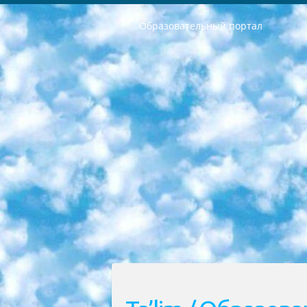
Образовательный портал
РЕСПУБЛИКА УЗБЕКИСТАН МИНИСТРЕРСТВО ДОШКОЛЬНОГО И ШКОЛЬНОГО ОБРАЗОВАНИЯ КОМАНДА в общеобразовательных учреждениях в 2023-2024 учебном году организация и проведение итоговой государственной аттестации обучающихся о Министра дошкольного и школьного образования Республики Узбекистан от 4 марта 2008 года (постановлением Минюста от 20 марта 2008 года № 1778 государственной регистрации) «Итоговое состояние учащихся общего среднего образования на основании положения об утверждении положения об аттестации общего среднего образования выпускной экзамен студентов в образовательных учреждениях в 2023-2024 учебном году В целях организации и прохождения аттестации приказываю: 1. Следующее: перечень предметов, по которым будет проводиться итоговая государственная аттестация и экзамен формы перевода согласно приложению 1; сертификаты международного образца, оценивающие уровень владения иностранными языками перечень согласно приложению 2; 2. Педагогический при специализированных образовательных учреждениях. научно-практический центр квалификации и международной оценки (Д.Давидова) 2024 г. До 25 марта: задания по предметам, по которым будет проводиться итоговая аттестация разработка и утверждение технических условий; итоговая аттестация на основании разработанного предметного задания разработка вопросов по предметам (устно и письменно), экзамен передача; общеобразовательные средние школы и специальные учебные заведения учащиеся выпускных классов школ и интернатов в агентской системе подготовка базы данных экзаменационных материалов и критериев оценки; перевод базы экзаменационных материалов на все языки обучения подать в Республиканский образовательный центр для изготовления; варианты экзаменов на основе разработанных контрольных материалов пусть будут поставлены задачи формирования. 3. Республиканский образовательный центр (Ш.Худайкулов) до 5 апреля 2024 года. до: база данных предоставленных экзаменационных материалов на все языки обучения перевод и экспертиза; для слепых, слабовидящих, глухих, слабослышащих и умственно отсталых детей учащиеся выпускных классов специализированных школ и школ-интернатов база данных экзаменационных материалов на всех преподаваемых языках подготовка критериев оценки; специализированные школы для умственно отсталых детей и технологии для учащихся выпускных классов школ-интернатов разработка соответствующих рекомендаций и критериев проведения ЕГЭ по естествознанию давать задания. 4. Педагогический при специализированных образовательных учреждениях. Научно-практический центр навыков и международной оценки (Д.Давидова), Республи