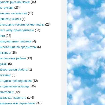
зучаем русский язык!
(16)
нструкция
(23)
нтернет технологии
(13)
абинеты школы
(4)
алендарно-тематические планы
(29)
лассному руководителю
(37)
ниги
(22)
оммунальные платежи
(4)
омпетенция по предметам
(6)
онкурсы
(28)
онтрольная работа
(13)
ружок
(5)
абораторная работа
(1)
есячник
(6)
етодика преподавания
(12)
етодическая помощь
(45)
ониторинг
(12)
адбавка / зарплата
(146)
ациональный сертификат
(37)