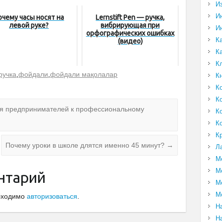
И
И
очему часы носят на
Lernstift Pen — ручка,
левой руке?
вибрирующая при
И
орфографических ошибках
К
(видео)
К
К
ручка
,
фойдали
,
фойдали мақолалар
К
К
К
ия предпринимателей к профессиональному
К
К
К
Почему уроки в школе длятся именно 45 минут?
→
Л
М
М
нтарий
М
М
обходимо
авторизоваться
.
Н
Н