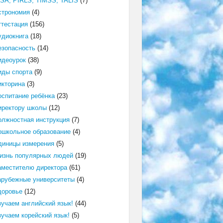
ISA, PIRLS, TIMSS, TALIS
(7)
строномия
(4)
ттестация
(156)
удиокнига
(18)
езопасность
(14)
идеоурок
(38)
иды спорта
(9)
икторина
(3)
оспитание ребёнка
(23)
иректору школы
(12)
олжностная инструкция
(7)
ошкольное образование
(4)
диницы измерения
(5)
изнь популярных людей
(19)
аместителю директора
(61)
арубежные университеты
(4)
доровье
(12)
зучаем английский язык!
(44)
зучаем корейский язык!
(5)