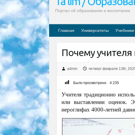
Ta’lim / Образов
Портал об образовании и воспитании
Главная
Университеты
Учебники
Почему учителя 
admin
четверг февраля 13th, 202
Было просмотрено
4 235
Учителя традиционно испол
или выставлении оценок. Э
иероглифах 4000-летней давн