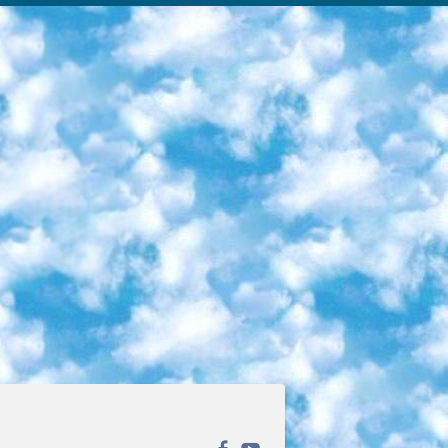
ека открытого доступа. Каталог площадки регулярно обрастает текстами статей из различных научных изданий. Сгруппированные по журналам и рубрикам публикации можно читать онлайн или скачивать целиком в PDF-формате. Проект нацелен на популяризацию науки за счёт открытого доступа к качественной информации. 6. «ПостНаука» На этом ресурсе публикуют подборки видеолекций, составленные экспертами из разных отраслей и объединённые общими темами. Среди них, к примеру, есть серии «Биоинформатика и геномика», «Культура средневековой Скандинавии» и Cinema Studies о теории кино. Каждая подборка лекций — логически связанная история, рассказанная экспертом от первого лица. Кроме того, на сайте появляются научно-образовательные статьи и тесты на разные темы. 7. «Newочём» Команда проекта «Newочём» отбирает самые интересные тексты из англоязычных СМИ и переводит те из них, за которые голосуют участники сообщества «ВКонтакте». По большей части это научно-популярные статьи. Редакторы придумывают лишь заголовки, в остальном содержание переводов соответствует оригиналам. Полные тексты можно читать прямо в социальной сети. 8. InternetUrok Онлайн-база материалов по основным дисциплинам школьной программы. Информация на сайте структурирована по классам, предметам и темам (урокам). Каждый урок состоит из видеолекций и конспектов. Есть также интерактивные тренажёры и тесты для закрепления пройденного материала. Даже если вы давно окончили школу, возможность повторить программу старших классов всегда может пригодиться. 9. Edutainme Ещё один ресурс об образовании. В отличие от Newtonew, как мне кажется, Edutainme больше ориентируется на представителей индустрии: педагогов, предпринимателей, разработчиков образовательных проектов. Но и любой, кто просто стремится к саморазвитию, найдёт на сайте много полезного и интересного для себя. Например, информацию о новых курсах и образовательных сервисах. 10. Newtonew Онлайн-медиа об образовании и обучении в широком смысле. Авторы Newtonew пишут об инструментах, заведениях, тактиках и стратегиях, которые помогают учить других и получать новые знания самостоятельно. На этой площадке вы найдёте новости, обзоры, аналитические мат