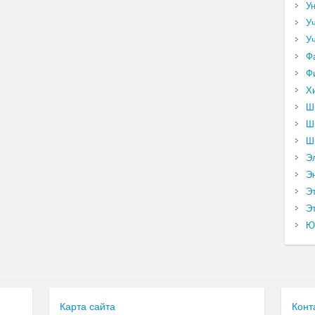
У
У
У
Ф
Ф
Х
Ш
Ш
Ш
Э
Э
Э
Эт
Ю
Карта сайта
Конт