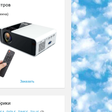
нтров
екча)
Заказать
брики