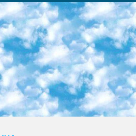
ка образовательный центр (Худайкулов Ш.) итоговый государственный аттестационный экзамен ориентирован на творческое и логическое мышление при подготовке базы материалов учитывать введение заданий. 5. Следует отметить, что: сертификат государственного образца о знании общеобразовательного предмета и как минимум национальный уровень B1 по предметам на иностранных языках, указанным в Приложении 2. или международно признанный сертификат эквивалентного уровня студенты, изучающие определенный предмет, освобождаются от экзамена; по соответствующим предметам запланирована итоговая государственная аттестация за день до дня, путем жеребьевки Рабочей группой (в письменной форме по предметам, проводимым в форме) из числа сформированных вариантов выбрано 2 варианта; 2 выбранных варианта экзамена анонсированы на официальном сайте министерства и все выпускники по всей стране на основе этих вариантов проводит итоговую государственную аттестацию. 6. Государственное образование учащихся средних общеобразовательных учреждений. знания в соответствии с квалификационными требованиями, которые необходимо приобрести на основании стандартов итоговый (выпускной) контроль для 9 и 11 классов в целях тестирования Экзамены (далее – экзамены) состоят из предметов, перечисленных в приложении 1. будет сделано. 7. Экзамены пройдут с 26 мая по 15 июня 2024 г. (кроме науки физического воспитания). 8. Физическая для учащихся 9 классов общесредних образовательных учреждений. Экзамены по предмету «Образование, квалификация медицина» 1-6 мая 2024 года. сотрудники перевести под присмотр (с отклонениями в физическом или умственном развитии) специализированная школа для детей, школы-интернаты и со сколиозом школы-интернаты санаторного типа для больных детей исключены). 9. Он был слепым, слабовидящим и имел нарушения опорно-двигательного аппарата. экзамены в специализированных школах и интернатах для детей должны проводиться исходя из требований, предъявляемых к общеобразовательным учреждениям (физкультура кроме науки). 10. Специализированная школа для глухих и слабослышащих детей. и экзамены в интернатах и быть реализован в виде письменного теста по математике. 11. Специальность для умственно отсталых детей. Для 9 класса Родной язык и литературное письмо Государственный язык (язык обучения – узбекский). для неклассов) написано Математическое письмо Письменная/устная история Узбекистана Физическое воспитание практично Итоговый контроль Для 11 класса Написание родного языка и литературы (эссе) Математическое письмо Узбекский язык (обучение на узбекском языке) не посещающее общее среднее образование для учреждений)/Образовательное учреждение выбор письменный и устный Иностранный язык письменный/устный Письменная/устная история Узбекистана *По выбору студента:  Химия  Физика  Основы государственного права  География 10 бесплатных образовательных ресурсов - Мы составили подборку онлайн-проектов с интерактивными упражнениями, видеолекциями и статьями. Они помогут вам обрести новые и освежить старые знания бесплатно. 1. «ИНТУИТ» Старейшая образовательная площадка Рунета. Здесь вы найдёте сотни текстовых и видеокурсов на десятки различных тем — от программирования до психологии. Многие курсы подготовлены российскими университетами и крупными международными компаниями вроде Intel и Microsoft. Самостоятельное обучение бесплатное, но желающие могут оплатить услуги персональных наставников. 2. «Смартия» знакомит с актуальными профессиями и подсказывает, как им обучаться. Выбрав заинтересовавшую вас специальность — SMM-специалист, фотограф, веб-дизайнер или другую, — увидите список необходимых для неё умений. Чтобы вы могли освоить их самостоятельно, для каждого умения площадка отображает подборку ссылок на учебные материалы. Хотя «Смартия» ориентируется на русскоязычную аудиторию, часть контента всё же доступна только на английском. 3. «Лекторий Физтеха» Проект Московского физико-технического института (Физтеха). С его помощью вы можете смотреть онлайн серии лекций, записанные на видео в этом вузе. В числе доступных предметов — физика, биология, химия, информационные технологии и другие. К некоторым лекциям администрация ресурса прилагает готовые конспекты, которые можно скачивать в PDF-формате. 4. ITMOcourses Онлайн-площадка Санкт-Петербургского национального исследовательского университета информационных технологий, механики и оптики (ИТМО). Ресурс предоставляет свободный доступ к курсам, разработанным в этом вузе. Каталог материалов разбит на четыре категории: «Оптические системы и технологии», «Приборостроение и робототехника», «Информационные технологии» и «Биотехнологии». Курсы состоят из видеолекций, интерактивных демонстраций и заданий. 5. «КиберЛенинка» Электронная научная библиот