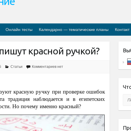
ание
Онлайн тесты
Календарно — тематические планы
Контакт
пишут красной ручкой?
Вы
5
Статьи
Комментариев нет
Что
ьзуют красную ручку при проверке ошибок
Пои
та традиция наблюдается и в египетских
ости. Но почему именно красный?
Пр