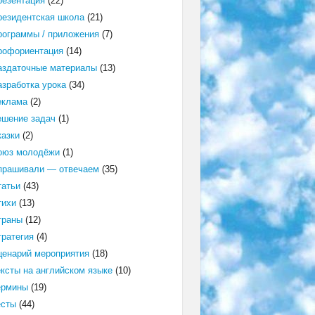
резентация
(22)
резидентская школа
(21)
рограммы / приложения
(7)
рофориентация
(14)
аздаточные материалы
(13)
азработка урока
(34)
еклама
(2)
ешение задач
(1)
казки
(2)
оюз молодёжи
(1)
прашивали — отвечаем
(35)
татьи
(43)
тихи
(13)
траны
(12)
тратегия
(4)
ценарий мероприятия
(18)
ексты на английском языке
(10)
ермины
(19)
есты
(44)