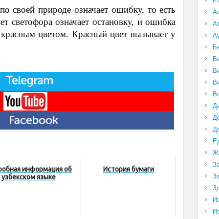
P
о своей природе означает ошибку, то есть
А
ет светофора означает остановку, и ошибка
А
 красным цветом. Красный цвет вызывает у
А
Б
В
В
В
В
Д
Д
Д
Е
Ж
З
робная информация об
История бумаги
З
узбекском языке
З
И
И