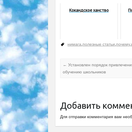
Кокандское ханство
П
нимага
,
полезные статьи
,
почему
,
←
Установлен порядок привлечен
обучению школьников
Добавить комме
Для отправки комментария вам не