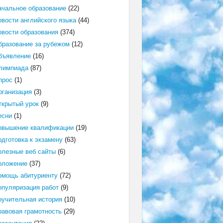
ачальное образование
(22)
овости английского языка
(44)
овости образования
(374)
бразование за рубежом
(12)
бъявление
(16)
лимпиада
(87)
прос
(1)
рганизация
(3)
ткрытый урок
(9)
есни
(1)
овышение квалификации
(19)
одготовка к экзамену
(63)
олезные веб сайты
(6)
оложение
(37)
омощь абитуриенту
(72)
опуляризация работ
(9)
оучительная история
(10)
равовая грамотность
(29)