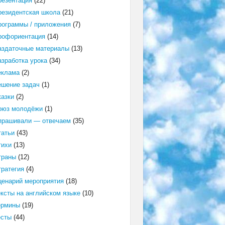
резентация
(22)
резидентская школа
(21)
рограммы / приложения
(7)
рофориентация
(14)
аздаточные материалы
(13)
азработка урока
(34)
еклама
(2)
ешение задач
(1)
казки
(2)
оюз молодёжи
(1)
прашивали — отвечаем
(35)
татьи
(43)
тихи
(13)
траны
(12)
тратегия
(4)
ценарий мероприятия
(18)
ексты на английском языке
(10)
ермины
(19)
есты
(44)