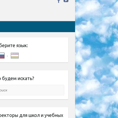
берите язык:
 будем искать?
ск
оекторы для школ и учебных