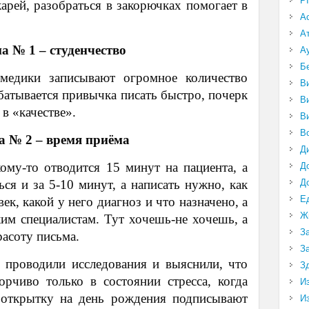
P
арей, разобраться в закорючках помогает в
А
А
а № 1 – студенчество
А
Б
медики записывают огромное количество
В
батывается привычка писать быстро, почерк
В
 в «качестве».
В
В
 № 2 – время приёма
Д
ому-то отводится 15 минут на пациента, а
Д
Д
ься и за 5-10 минут, а написать нужно, как
Е
к, какой у него диагноз и что назначено, а
Ж
ким специалистам. Тут хочешь-не хочешь, а
З
расоту письма.
З
 проводили исследования и выяснили, что
З
рчиво только в состоянии стресса, когда
И
 открытку на день рождения подписывают
И