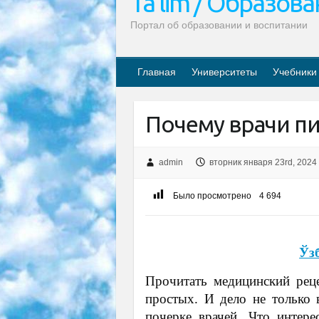
Ta’lim / Образов
Портал об образовании и воспитании
Главная
Университеты
Учебники
Почему врачи п
admin
вторник января 23rd, 2024
Было просмотрено
4 694
Ўз
Прочитать медицинский рец
простых. И дело не только 
почерке врачей. Что интер