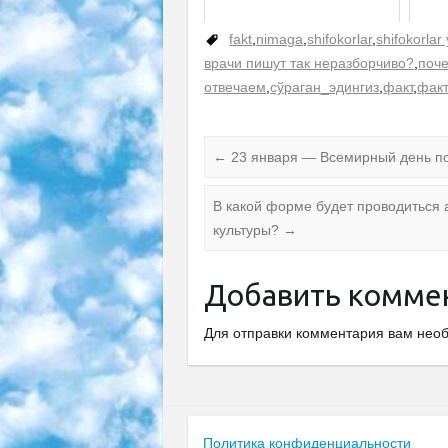
fakt
,
nimaga
,
shifokorlar
,
shifokorlar
врачи пишут так неразборчиво?
,
поч
отвечаем
,
сўраган_эдингиз
,
факт
,
фак
←
23 января — Всемирный день по
В какой форме будет проводиться 
культуры?
→
Добавить комме
Для отправки комментария вам не
Политика конфиденциальности