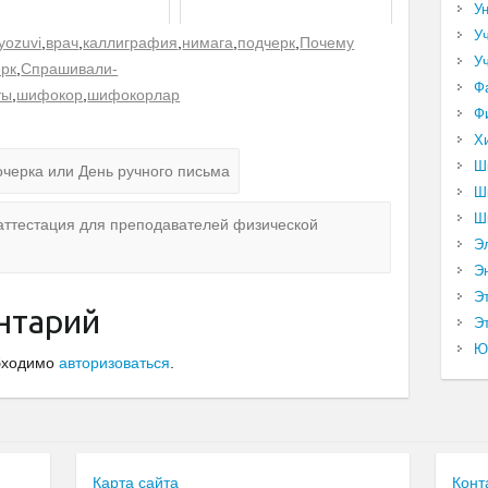
У
У
 yozuvi
,
врач
,
каллиграфия
,
нимага
,
подчерк
,
Почему
У
ерк
,
Спрашивали-
Ф
ты
,
шифокор
,
шифокорлар
Ф
Х
Ш
черка или День ручного письма
Ш
Ш
аттестация для преподавателей физической
Э
Э
Э
нтарий
Эт
Ю
обходимо
авторизоваться
.
Карта сайта
Конт