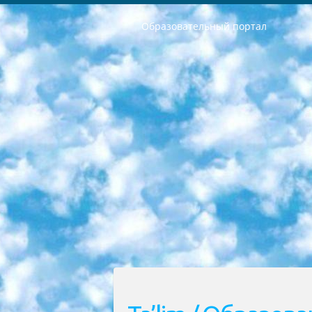
Образовательный портал
РЕСПУБЛИКА УЗБЕКИСТАН МИНИСТРЕРСТВО ДОШКОЛЬНОГО И ШКОЛЬНОГО ОБРАЗОВАНИЯ КОМАНДА в общеобразовательных учреждениях в 2023-2024 учебном году организация и проведение итоговой государственной аттестации обучающихся о Министра дошкольного и школьного образования Республики Узбекистан от 4 марта 2008 года (постановлением Минюста от 20 марта 2008 года № 1778 государственной регистрации) «Итоговое состояние учащихся общего среднего образования на основании положения об утверждении положения об аттестации общего среднего образования выпускной экзамен студентов в образовательных учреждениях в 2023-2024 учебном году В целях организации и прохождения аттестации приказываю: 1. Следующее: перечень предметов, по которым будет проводиться итоговая государственная аттестация и экзамен формы перевода согласно приложению 1; сертификаты международного образца, оценивающие уровень владения иностранными языками перечень согласно приложению 2; 2. Педагогический при специализированных образовательных учреждениях. научно-практический центр квалификации и международной оценки (Д.Давидова) 2024 г. До 25 марта: задания по предметам, по которым будет проводиться итоговая аттестация разработка и утверждение технических условий; итоговая аттестация на основании разработанного предметного задания разработка вопросов по предметам (устно и письменно), экзамен передача; общеобразовательные средние школы и специальные учебные заведения учащиеся выпускных классов школ и интернатов в агентской системе подготовка базы данных экзаменационных материалов и критериев оценки; перевод базы экзаменационных материалов на все языки обучения подать в Республиканский образовательный центр для изготовления; варианты экзаменов на основе разработанных контрольных материалов пусть будут поставлены задачи формирования. 3. Республиканский образовательный центр (Ш.Худайкулов) до 5 апреля 2024 года. до: база данных предоставленных экзаменационных материалов на все языки обучения перевод и экспертиза; для слепых, слабовидящих, глухих, слабослышащих и умственно отсталых детей учащиеся выпускных классов специализированных школ и школ-интернатов база данных экзаменационных материалов на всех преподаваемых языках подготовка критериев оценки; специализированные школы для умственно отсталых детей и технологии для учащихся выпускных классов школ-интернатов разработка соответствующих рекомендаций и критериев проведения ЕГЭ по естествознанию давать задания. 4. Педагогический при специализированных образовательных учреждениях. Научно-практический центр навыков и международной оценки (Д.Давидова), Республи