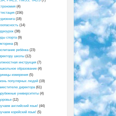
ISA, PIRLS, TIMSS, TALIS
(7)
строномия
(4)
ттестация
(156)
удиокнига
(18)
езопасность
(14)
идеоурок
(38)
иды спорта
(9)
икторина
(3)
оспитание ребёнка
(23)
иректору школы
(12)
олжностная инструкция
(7)
ошкольное образование
(4)
диницы измерения
(5)
изнь популярных людей
(19)
аместителю директора
(61)
арубежные университеты
(4)
доровье
(12)
зучаем английский язык!
(44)
зучаем корейский язык!
(5)