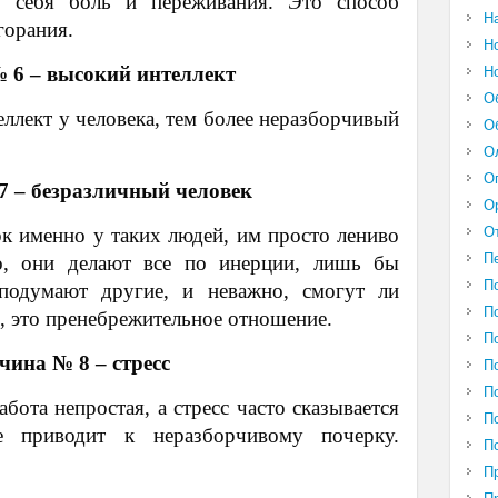
з себя боль и переживания. Это способ
Н
горания.
Н
 6 – высокий интеллект
Н
О
еллект у человека, тем более неразборчивый
О
О
О
 – безразличный человек
О
О
к именно у таких людей, им просто лениво
П
о, они делают все по инерции, лишь бы
П
подумают другие, и неважно, смогут ли
П
е, это пренебрежительное отношение.
П
чина № 8 – стресс
П
П
бота непростая, а стресс часто сказывается
П
е приводит к неразборчивому почерку.
П
П