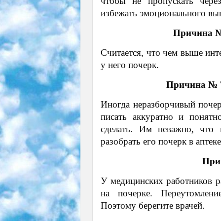
чтобы не пропускать чере
избежать эмоционального вы
Причина №
Считается, что чем выше инт
у него почерк.
Причина № 7
Иногда неразборчивый почер
писать аккуратно и понятн
сделать. Им неважно, что 
разобрать его почерк в аптек
При
У медицинских работников ра
на почерке. Переутомлени
Поэтому берегите врачей.