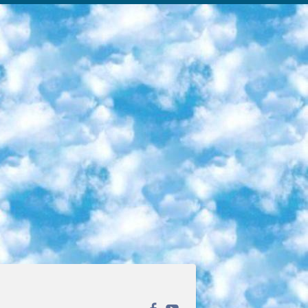
ека открытого доступа. Каталог площадки регулярно обрастает текстами статей из различных научных изданий. Сгруппированные по журналам и рубрикам публикации можно читать онлайн или скачивать целиком в PDF-формате. Проект нацелен на популяризацию науки за счёт открытого доступа к качественной информации. 6. «ПостНаука» На этом ресурсе публикуют подборки видеолекций, составленные экспертами из разных отраслей и объединённые общими темами. Среди них, к примеру, есть серии «Биоинформатика и геномика», «Культура средневековой Скандинавии» и Cinema Studies о теории кино. Каждая подборка лекций — логически связанная история, рассказанная экспертом от первого лица. Кроме того, на сайте появляются научно-образовательные статьи и тесты на разные темы. 7. «Newочём» Команда проекта «Newочём» отбирает самые интересные тексты из англоязычных СМИ и переводит те из них, за которые голосуют участники сообщества «ВКонтакте». По большей части это научно-популярные статьи. Редакторы придумывают лишь заголовки, в остальном содержание переводов соответствует оригиналам. Полные тексты можно читать прямо в социальной сети. 8. InternetUrok Онлайн-база материалов по основным дисциплинам школьной программы. Информация на сайте структурирована по классам, предметам и темам (урокам). Каждый урок состоит из видеолекций и конспектов. Есть также интерактивные тренажёры и тесты для закрепления пройденного материала. Даже если вы давно окончили школу, возможность повторить программу старших классов всегда может пригодиться. 9. Edutainme Ещё один ресурс об образовании. В отличие от Newtonew, как мне кажется, Edutainme больше ориентируется на представителей индустрии: педагогов, предпринимателей, разработчиков образовательных проектов. Но и любой, кто просто стремится к саморазвитию, найдёт на сайте много полезного и интересного для себя. Например, информацию о новых курсах и образовательных сервисах. 10. Newtonew Онлайн-медиа об образовании и обучении в широком смысле. Авторы Newtonew пишут об инструментах, заведениях, тактиках и стратегиях, которые помогают учить других и получать новые знания самостоятельно. На этой площадке вы найдёте новости, обзоры, аналитические мат