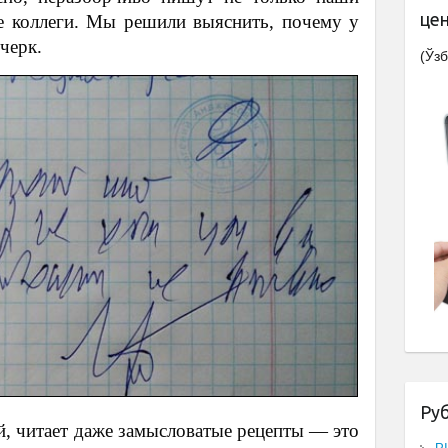
це
е коллеги. Мы решили выяснить, почему у
черк.
(Ўзб
Ру
ей, читает даже замысловатые рецепты — это