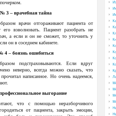
 почерком.
И
И
№ 3 – врачебная тайна
И
К
образом врачи отгораживают пациента от
К
 его взволновать. Пациент разобрать не
К
ач, а если и он не сможет, то уточнить у
К
сли он в соседнем кабинете.
К
К
 4 – боязнь ошибиться
К
бразом подстраховываются. Если вдруг
К
ачено неверно, всегда можно сказать, что
К
 прочитал написанное. Но очень надеемся,
Л
ают.
М
М
профессиональное выгорание
М
М
читают, что с помощью неразборчивого
Н
городиться от пациента, закрыть эмоции,
Н