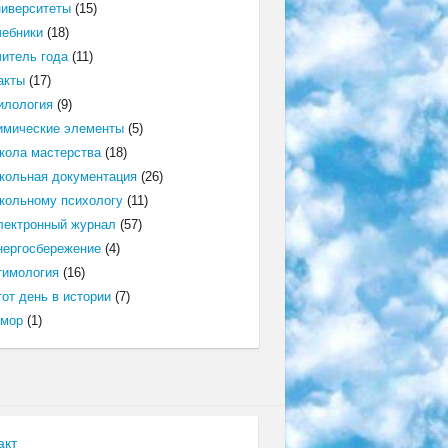
ниверситеты
(15)
чебники
(18)
читель года
(11)
акты
(17)
илология
(9)
имические элементы
(5)
кола мастерства
(18)
кольная документация
(26)
кольному психологу
(11)
лектронный журнал
(57)
нергосбережение
(4)
тимология
(16)
от день в истории
(7)
мор
(1)
акт