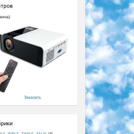
нтров
екча)
Заказать
брики