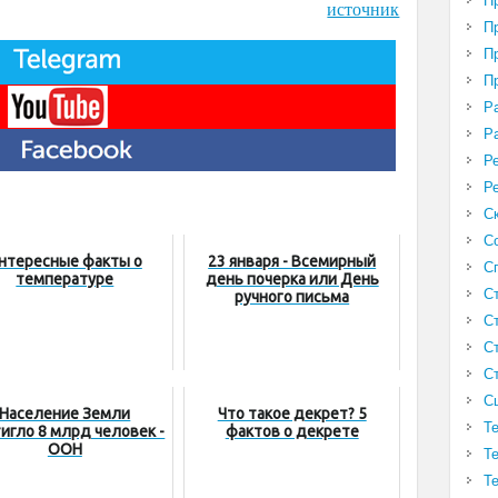
П
источник
П
П
П
Р
Р
Р
Р
С
С
нтересные факты о
23 января - Всемирный
С
температуре
день почерка или День
С
ручного письма
С
С
С
С
Население Земли
Что такое декрет? 5
Т
игло 8 млрд человек -
фактов о декрете
ООН
Т
Т