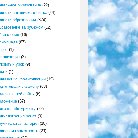
ачальное образование
(22)
овости английского языка
(44)
овости образования
(374)
бразование за рубежом
(12)
бъявление
(16)
лимпиада
(87)
прос
(1)
рганизация
(3)
ткрытый урок
(9)
есни
(1)
овышение квалификации
(19)
одготовка к экзамену
(63)
олезные веб сайты
(6)
оложение
(37)
омощь абитуриенту
(72)
опуляризация работ
(9)
оучительная история
(10)
равовая грамотность
(29)