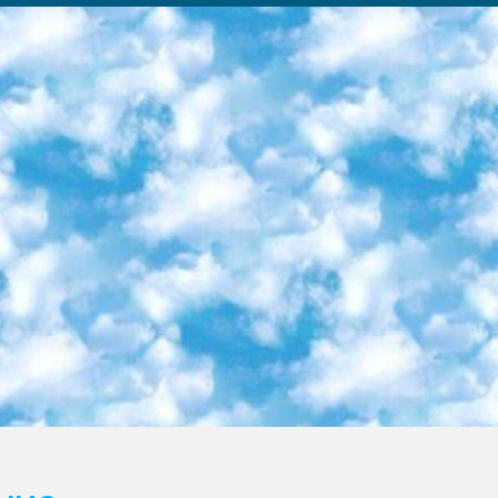
ка образовательный центр (Худайкулов Ш.) итоговый государственный аттестационный экзамен ориентирован на творческое и логическое мышление при подготовке базы материалов учитывать введение заданий. 5. Следует отметить, что: сертификат государственного образца о знании общеобразовательного предмета и как минимум национальный уровень B1 по предметам на иностранных языках, указанным в Приложении 2. или международно признанный сертификат эквивалентного уровня студенты, изучающие определенный предмет, освобождаются от экзамена; по соответствующим предметам запланирована итоговая государственная аттестация за день до дня, путем жеребьевки Рабочей группой (в письменной форме по предметам, проводимым в форме) из числа сформированных вариантов выбрано 2 варианта; 2 выбранных варианта экзамена анонсированы на официальном сайте министерства и все выпускники по всей стране на основе этих вариантов проводит итоговую государственную аттестацию. 6. Государственное образование учащихся средних общеобразовательных учреждений. знания в соответствии с квалификационными требованиями, которые необходимо приобрести на основании стандартов итоговый (выпускной) контроль для 9 и 11 классов в целях тестирования Экзамены (далее – экзамены) состоят из предметов, перечисленных в приложении 1. будет сделано. 7. Экзамены пройдут с 26 мая по 15 июня 2024 г. (кроме науки физического воспитания). 8. Физическая для учащихся 9 классов общесредних образовательных учреждений. Экзамены по предмету «Образование, квалификация медицина» 1-6 мая 2024 года. сотрудники перевести под присмотр (с отклонениями в физическом или умственном развитии) специализированная школа для детей, школы-интернаты и со сколиозом школы-интернаты санаторного типа для больных детей исключены). 9. Он был слепым, слабовидящим и имел нарушения опорно-двигательного аппарата. экзамены в специализированных школах и интернатах для детей должны проводиться исходя из требований, предъявляемых к общеобразовательным учреждениям (физкультура кроме науки). 10. Специализированная школа для глухих и слабослышащих детей. и экзамены в интернатах и быть реализован в виде письменного теста по математике. 11. Специальность для умственно отсталых детей. Для 9 класса Родной язык и литературное письмо Государственный язык (язык обучения – узбекский). для неклассов) написано Математическое письмо Письменная/устная история Узбекистана Физическое воспитание практично Итоговый контроль Для 11 класса Написание родного языка и литературы (эссе) Математическое письмо Узбекский язык (обучение на узбекском языке) не посещающее общее среднее образование для учреждений)/Образовательное учреждение выбор письменный и устный Иностранный язык письменный/устный Письменная/устная история Узбекистана *По выбору студента:  Химия  Физика  Основы государственного права  География 10 бесплатных образовательных ресурсов - Мы составили подборку онлайн-проектов с интерактивными упражнениями, видеолекциями и статьями. Они помогут вам обрести новые и освежить старые знания бесплатно. 1. «ИНТУИТ» Старейшая образовательная площадка Рунета. Здесь вы найдёте сотни текстовых и видеокурсов на десятки различных тем — от программирования до психологии. Многие курсы подготовлены российскими университетами и крупными международными компаниями вроде Intel и Microsoft. Самостоятельное обучение бесплатное, но желающие могут оплатить услуги персональных наставников. 2. «Смартия» знакомит с актуальными профессиями и подсказывает, как им обучаться. Выбрав заинтересовавшую вас специальность — SMM-специалист, фотограф, веб-дизайнер или другую, — увидите список необходимых для неё умений. Чтобы вы могли освоить их самостоятельно, для каждого умения площадка отображает подборку ссылок на учебные материалы. Хотя «Смартия» ориентируется на русскоязычную аудиторию, часть контента всё же доступна только на английском. 3. «Лекторий Физтеха» Проект Московского физико-технического института (Физтеха). С его помощью вы можете смотреть онлайн серии лекций, записанные на видео в этом вузе. В числе доступных предметов — физика, биология, химия, информационные технологии и другие. К некоторым лекциям администрация ресурса прилагает готовые конспекты, которые можно скачивать в PDF-формате. 4. ITMOcourses Онлайн-площадка Санкт-Петербургского национального исследовательского университета информационных технологий, механики и оптики (ИТМО). Ресурс предоставляет свободный доступ к курсам, разработанным в этом вузе. Каталог материалов разбит на четыре категории: «Оптические системы и технологии», «Приборостроение и робототехника», «Информационные технологии» и «Биотехнологии». Курсы состоят из видеолекций, интерактивных демонстраций и заданий. 5. «КиберЛенинка» Электронная научная библиот