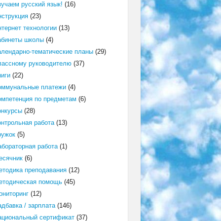
зучаем русский язык!
(16)
нструкция
(23)
нтернет технологии
(13)
абинеты школы
(4)
алендарно-тематические планы
(29)
лассному руководителю
(37)
ниги
(22)
оммунальные платежи
(4)
омпетенция по предметам
(6)
онкурсы
(28)
онтрольная работа
(13)
ружок
(5)
абораторная работа
(1)
есячник
(6)
етодика преподавания
(12)
етодическая помощь
(45)
ониторинг
(12)
адбавка / зарплата
(146)
ациональный сертификат
(37)