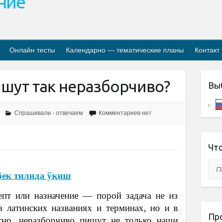
ание
Онлайн тесты
Календарно — тематические планы
Контакт
ишут так неразборчиво?
Вы
Спрашивали - отвечаем
Комментариев нет
Что
Пои
бек тилида ўқиш
епт или назначение — порой задача не из
в латинских названиях и терминах, но и в
Пр
есно, неразборчиво пишут не только наши