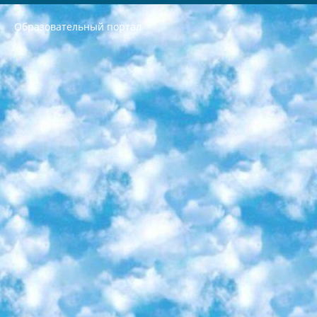
Образовательный портал
РЕСПУБЛИКА УЗБЕКИСТАН МИНИСТРЕРСТВО ДОШКОЛЬНОГО И ШКОЛЬНОГО ОБРАЗОВАНИЯ КОМАНДА в общеобразовательных учреждениях в 2023-2024 учебном году организация и проведение итоговой государственной аттестации обучающихся о Министра дошкольного и школьного образования Республики Узбекистан от 4 марта 2008 года (постановлением Минюста от 20 марта 2008 года № 1778 государственной регистрации) «Итоговое состояние учащихся общего среднего образования на основании положения об утверждении положения об аттестации общего среднего образования выпускной экзамен студентов в образовательных учреждениях в 2023-2024 учебном году В целях организации и прохождения аттестации приказываю: 1. Следующее: перечень предметов, по которым будет проводиться итоговая государственная аттестация и экзамен формы перевода согласно приложению 1; сертификаты международного образца, оценивающие уровень владения иностранными языками перечень согласно приложению 2; 2. Педагогический при специализированных образовательных учреждениях. научно-практический центр квалификации и международной оценки (Д.Давидова) 2024 г. До 25 марта: задания по предметам, по которым будет проводиться итоговая аттестация разработка и утверждение технических условий; итоговая аттестация на основании разработанного предметного задания разработка вопросов по предметам (устно и письменно), экзамен передача; общеобразовательные средние школы и специальные учебные заведения учащиеся выпускных классов школ и интернатов в агентской системе подготовка базы данных экзаменационных материалов и критериев оценки; перевод базы экзаменационных материалов на все языки обучения подать в Республиканский образовательный центр для изготовления; варианты экзаменов на основе разработанных контрольных материалов пусть будут поставлены задачи формирования. 3. Республиканский образовательный центр (Ш.Худайкулов) до 5 апреля 2024 года. до: база данных предоставленных экзаменационных материалов на все языки обучения перевод и экспертиза; для слепых, слабовидящих, глухих, слабослышащих и умственно отсталых детей учащиеся выпускных классов специализированных школ и школ-интернатов база данных экзаменационных материалов на всех преподаваемых языках подготовка критериев оценки; специализированные школы для умственно отсталых детей и технологии для учащихся выпускных классов школ-интернатов разработка соответствующих рекомендаций и критериев проведения ЕГЭ по естествознанию давать задания. 4. Педагогический при специализированных образовательных учреждениях. Научно-практический центр навыков и международной оценки (Д.Давидова), Республика образовательный центр (Худайкулов Ш.) итоговый государственный аттестационный экзамен ориентирован на творческое и логическое мышление при подготовке базы материалов учитывать введение заданий. 5. Следует отметить, что: сертификат государственного образца о знании общеобразовательного предмета и как минимум национальный уровень B1 по предметам на иностранных языках, указанным в Приложении 2. или международно признанный сертификат эквивалентного уровня студенты, изучающие определенный предмет, освобождаются от экзамена; по соответствующим предметам запланирована итоговая государственная аттестация за день до дня, путем жеребьевки Рабочей группой (в письменной форме по предметам, проводимым в форме) из числа сформированных вариантов выбрано 2 варианта; 2 выбранных варианта экзамена анонсированы на официальном сайте министерства и все выпускники по всей стране на основе этих вариантов проводит итоговую государственную аттестацию. 6. Государственное образование учащихся средних общеобразовательных учреждений. знания в соответствии с квалификационными требованиями, которые необходимо приобрести на основании стандартов итоговый (выпускной) контроль для 9 и 11 классов в целях тестирования Экзамены (далее – экзамены) состоят из предметов, перечисленных в приложении 1. будет сделано. 7. Экзамены пройдут с 26 мая по 15 июня 2024 г. (кроме науки физического воспитания). 8. Физическая для учащихся 9 классов общесредних образовательных учреждений. Экзамены по предмету «Образование, квалификация медицина» 1-6 мая 2024 года. сотрудники перевести под присмотр (с отклонениями в физическом или умственном развитии) специализированная школа для детей, школы-интернаты и со сколиозом школы-интернаты санаторного типа для больных детей исключены). 9. Он был слепым, слабовидящим и имел нарушения опорно-двигательного аппарата. экзамены в специализированных школах и интернатах для детей должны проводиться исходя из требований, предъявляемых к общеобразовательным учреждениям (физкультура кроме науки). 10. Специализированная школа для глухих и слабослышащих детей. и экзамены в интернатах и быть реализован в виде письменного теста по математике. 11. Специальность для умственно отсталых детей. Для 9 класса Родной язык и литературное письмо Государственный язык (язык обучения – узбекский). для неклассов) написано Математическое письмо Письменная/устная история Узбекистана Физическое воспитание практично Итоговый контроль Для 11 класса Написание родного языка и литературы (эссе) Математическое письмо Узбекский язык (обучение на узбекском языке) не посещающее общее среднее образование для учреждений)/Образовательное учреждение выбор письменный и устный Иностранный язык письменный/устный Письменная/устная история Узбекистана *По выбору студента:  Химия  Физика  Основы государственного права  География 10 бесплатных образовательных ресурсов - Мы составили подборку онлайн-проектов с интерактивными упражнениями, видеолекциями и статьями. Они помогут вам обрести новые и освежить старые знания бесплатно. 1. «ИНТУИТ» Старейшая образовательная площадка Рунета. Здесь вы найдёте сотни текстовых и видеокурсов на десятки различных тем — от программирования до психологии. Многие курсы подготовлены российскими университетами и крупными международными компаниями вроде Intel и Microsoft. Самостоятельное обучение бесплатное, но желающие могут оплатить услуги персональных наставников. 2. «Смартия» знакомит с актуальными профессиями и подсказывает, как им обучаться. Выбрав заинтересовавшую вас специальность — SMM-специалист, фотограф, веб-дизайнер или другую, — увидите список необходимых для неё умений. Чтобы вы могли освоить их самостоятельно, для каждого умения площадка отображает подборку ссылок на учебные материалы. Хотя «Смартия» ориентируется на русскоязычную аудиторию, часть контента всё же доступна только на английском. 3. «Лекторий Физтеха» Проект Московского физико-технического института (Физтеха). С его помощью вы можете смотреть онлайн серии лекций, записанные на видео в этом вузе. В числе доступных предметов — физика, биология, химия, информационные технологии и другие. К некоторым лекциям администрация ресурса прилагает готовые конспекты, которые можно скачивать в PDF-формате. 4. ITMOcourses Онлайн-площадка Санкт-Петербургского национального исследовательского университета информационных технологий, механики и оптики (ИТМО). Ресурс предоставляет свободный доступ к курсам, разработанным в этом вузе. Каталог материалов разбит на четыре категории: «Оптические системы и технологии», «Приборостроение и робототехника», «Информационные технологии» и «Биотехнологии». Курсы состоят из видеолекций, интерактивных демонстраций и заданий. 5. «КиберЛенинка» Электронная научная библиотека открытого доступа. Каталог площадки регулярно обрастает текстами статей из различных научных изданий. Сгруппированные по журналам и рубрикам публикации можно читать онлайн или скачивать целиком в PDF-формате. Проект нацелен на популяризацию науки за счёт открытого доступа к качественной информации. 6. «ПостНаука» На этом ресурсе публикуют подборки видеолекций, составленные экспертами из разных отраслей и объединённые общими темами. Среди них, к примеру, есть серии «Биоинформатика и геномика», «Культура средневековой Скандинавии» и Cinema Studies о теории кино. Каждая подборка лекций — логически связанная история, рассказанная экспертом от первого лица. Кроме того, на сайте появляются научно-образовательные статьи и тесты на разные темы. 7. «Newочём» Команда проекта «Newочём» отбирает самые интересные тексты из англоязычных СМИ и переводит те из них, за которые голосуют участники сообщества «ВКонтакте». По большей части это научно-популярные статьи. Редакторы придумывают лишь заголовки, в остальном содержание переводов соответствует оригиналам. Полные тексты можно читать прямо в социальной сети. 8. InternetUrok Онлайн-база материалов по основным дисциплинам школьной программы. Информация на сайте структурирована по классам, предметам и темам (урокам). Каждый урок состоит из видеолекций и конспектов. Есть также интерактивные тренажёры и тесты для закрепления пройденного материала. Даже если вы давно окончили школу, возможность повторить программу старших классов всегда может пригодиться. 9. Edutainme Ещё один ресурс об образовании. В отличие от Newtonew, как мне кажется, Edutainme больше ориентируется на представителей индустрии: педагогов, предпринимателей, разработчиков образовательных проектов. Но и любой, кто просто стремится к саморазвитию, найдёт на сайте много полезного и интересного для себя. Например, информацию о новых курсах и образовательных сервисах. 10. Newtonew Онлайн-медиа об образовании и обучении в широком смысле. Авторы Newtonew пишут об инструментах, заведениях, тактиках и стратегиях, которые помогают учить других и получать новые знания самостоятельно. На этой площадке вы найдёте новости, обзоры, аналитические мат