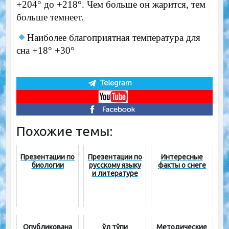
+204° до +218°. Чем больше он жарится, тем
больше темнеет.
Наиболее благоприятная температура для
сна +18° +30°
Похожие темы:
Презентации по
Презентации по
Интересные
биологии
русскому языку
факты о снеге
и литературе
Опубликована
Қўл тўпи
Методические