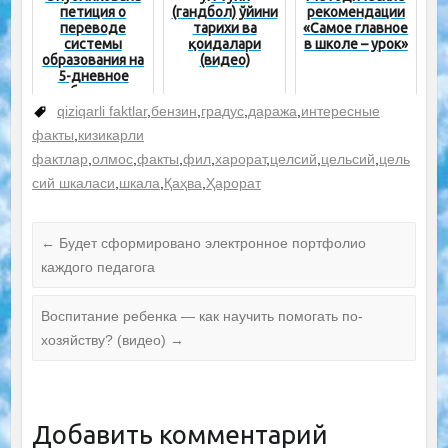
петиция о
(гандбол) ўйини
рекомендации
переводе
тарихи ва
«Самое главное
системы
қоидалари
в школе – урок»
образования на
(видео)
5-дневное
обучение
qiziqarli faktlar
,
бензин
,
градус
,
даража
,
интересные
факты
,
кизикарли
фактлар
,
олмос
,
факты
,
фил
,
харорат
,
целсий
,
цельсий
,
цель
сий шкаласи
,
шкала
,
Қаҳва
,
Ҳарорат
←
Будет сформировано электронное портфолио
каждого педагога
Воспитание ребенка — как научить помогать по-
хозяйству? (видео)
→
Добавить комментарий